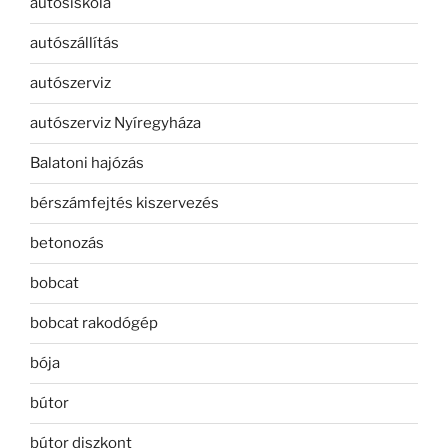
autósiskola
autószállítás
autószerviz
autószerviz Nyíregyháza
Balatoni hajózás
bérszámfejtés kiszervezés
betonozás
bobcat
bobcat rakodógép
bója
bútor
bútor diszkont