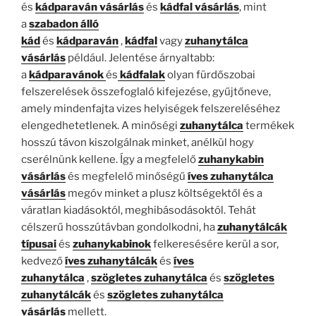
és
kádparaván vásárlás
és
kádfal vásárlás
, mint
a
szabadon álló
kád
és
kádparaván
,
kádfal
vagy
zuhanytálca
vásárlás
például. Jelentése árnyaltabb:
a
kádparavánok
és
kádfalak
olyan fürdőszobai
felszerelések összefoglaló kifejezése, gyűjtőneve,
amely mindenfajta vizes helyiségek felszereléséhez
elengedhetetlenek. A minőségi
zuhanytálca
termékek
hosszú távon kiszolgálnak minket, anélkül hogy
cserélnünk kellene. Így a megfelelő
zuhanykabin
vásárlás
és megfelelő minőségű
íves zuhanytálca
vásárlás
megóv minket a plusz költségektől és a
váratlan kiadásoktól, meghibásodásoktól. Tehát
célszerű hosszútávban gondolkodni, ha
zuhanytálcák
típusai
és
zuhanykabinok
felkeresésére kerül a sor,
kedvező
íves zuhanytálcák
és
íves
zuhanytálca
,
szögletes zuhanytálca
és
szögletes
zuhanytálcák
és
szögletes zuhanytálca
vásárlás
mellett.