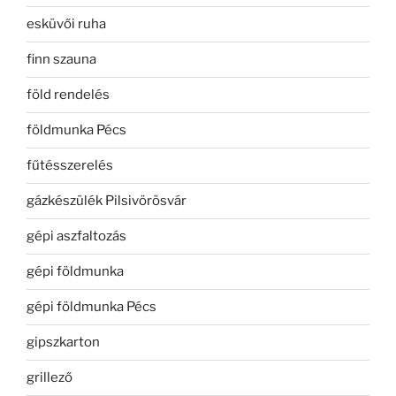
esküvői ruha
finn szauna
föld rendelés
földmunka Pécs
fűtésszerelés
gázkészülék Pilsivörösvár
gépi aszfaltozás
gépi földmunka
gépi földmunka Pécs
gipszkarton
grillező