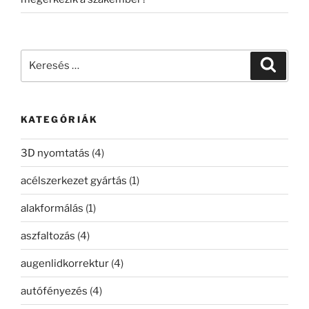
Keresés
Keresé
a
következő
kifejezésre:
KATEGÓRIÁK
3D nyomtatás
(4)
acélszerkezet gyártás
(1)
alakformálás
(1)
aszfaltozás
(4)
augenlidkorrektur
(4)
autófényezés
(4)