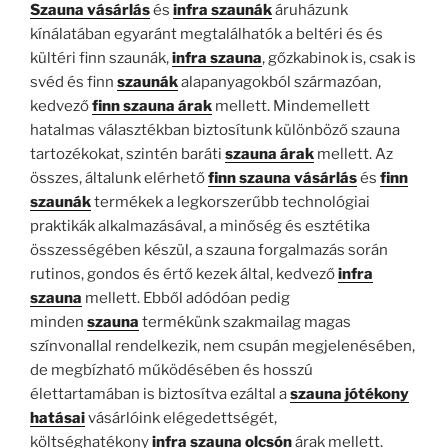
Szauna vásárlás
és
infra szaunák
áruházunk
kínálatában egyaránt megtalálhatók a beltéri és és
kültéri finn szaunák,
infra szauna
, gőzkabinok is, csak is
svéd és finn
szaunák
alapanyagokból származóan,
kedvező
finn szauna árak
mellett. Mindemellett
hatalmas választékban biztosítunk különböző szauna
tartozékokat, szintén baráti
szauna árak
mellett. Az
összes, általunk elérhető
finn szauna vásárlás
és
finn
szaunák
termékek a legkorszerűbb technológiai
praktikák alkalmazásával, a minőség és esztétika
összességében készül, a szauna forgalmazás során
rutinos, gondos és értő kezek által, kedvező
infra
szauna
mellett. Ebből adódóan pedig
minden
szauna
termékünk szakmailag magas
színvonallal rendelkezik, nem csupán megjelenésében,
de megbízható működésében és hosszú
élettartamában is biztosítva ezáltal a
szauna jótékony
hatásai
vásárlóink elégedettségét,
költséghatékony
infra szauna olcsón
árak mellett.