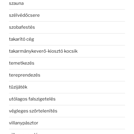
szauna
szélvédőcsere
szobafestés
takarító cég
takarmánykeverő-kiosztó kocsik
temetkezés
tereprendezés
tűzijáték
utólagos falszigetelés
végleges szőrtelenítés
villanypásztor