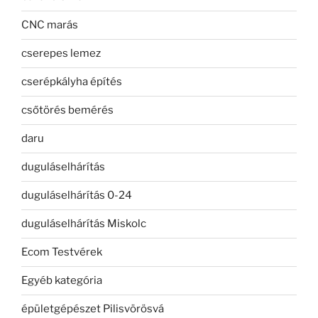
CNC marás
cserepes lemez
cserépkályha építés
csőtörés bemérés
daru
duguláselhárítás
duguláselhárítás 0-24
duguláselhárítás Miskolc
Ecom Testvérek
Egyéb kategória
épületgépészet Pilisvörösvá