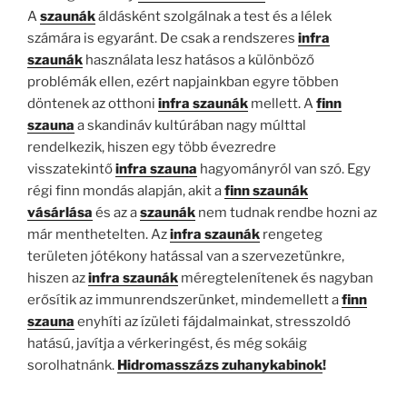
A
szaunák
áldásként szolgálnak a test és a lélek
számára is egyaránt. De csak a rendszeres
infra
szaunák
használata lesz hatásos a különböző
problémák ellen, ezért napjainkban egyre többen
döntenek az otthoni
infra szaunák
mellett. A
finn
szauna
a skandináv kultúrában nagy múlttal
rendelkezik, hiszen egy több évezredre
visszatekintő
infra szauna
hagyományról van szó. Egy
régi finn mondás alapján, akit a
finn szaunák
vásárlása
és az a
szaunák
nem tudnak rendbe hozni az
már menthetelten. Az
infra szaunák
rengeteg
területen jótékony hatással van a szervezetünkre,
hiszen az
infra szaunák
méregtelenítenek és nagyban
erősítik az immunrendszerünket, mindemellett a
finn
szauna
enyhíti az ízületi fájdalmainkat, stresszoldó
hatású, javítja a vérkeringést, és még sokáig
sorolhatnánk.
Hidromasszázs zuhanykabinok
!