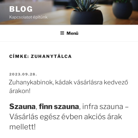
Tartalomhoz
BLOG
Kapcsolatot építünk
Menü
CÍMKE:
ZUHANYTÁLCA
BEKÜLDVE:
2023.09.28.
Zuhanykabinok, kádak vásárlásra kedvező
árakon!
Szauna
,
finn szauna
, infra szauna –
Vásárlás egész évben akciós árak
mellett!