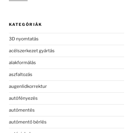
KATEGÓRIÁK
3D nyomtatás
acélszerkezet gyártás
alakformálás
aszfaltozás
augenlidkorrektur
autófényezés
autómentés
autómentő bérlés