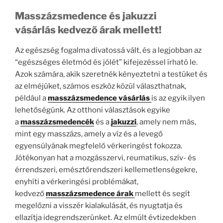
Masszázsmedence és jakuzzi
vásárlás kedvező árak mellett!
Az egészség fogalma divatossá vált, és a legjobban az
“egészséges életmód és jólét” kifejezéssel írható le.
Azok számára, akik szeretnék kényeztetni a testüket és
az elméjüket, számos eszköz közül választhatnak,
például a
masszázsmedence vásárlás
is az egyik ilyen
lehetőségünk. Az otthoni választások egyike
a
masszázsmedencék
és a
jakuzzi
, amely nem más,
mint egy masszázs, amely a víz és a levegő
egyensúlyának megfelelő vérkeringést fokozza.
Jótékonyan hat a mozgásszervi, reumatikus, szív- és
érrendszeri, emésztőrendszeri kellemetlenségekre,
enyhíti a vérkeringési problémákat,
kedvező
masszázsmedence árak
mellett és segít
megelőzni a visszér kialakulását, és nyugtatja és
ellazítja idegrendszerünket. Az elmúlt évtizedekben