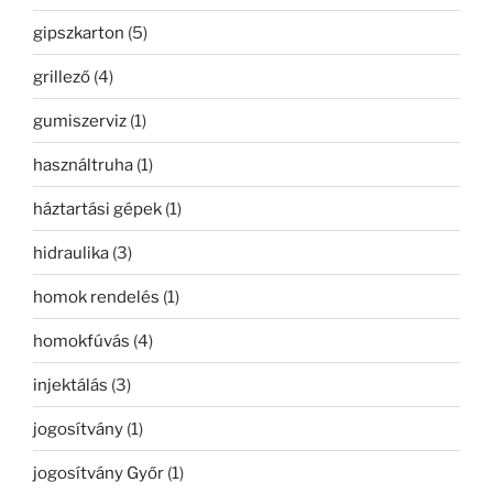
gipszkarton
(5)
grillező
(4)
gumiszerviz
(1)
használtruha
(1)
háztartási gépek
(1)
hidraulika
(3)
homok rendelés
(1)
homokfúvás
(4)
injektálás
(3)
jogosítvány
(1)
jogosítvány Győr
(1)