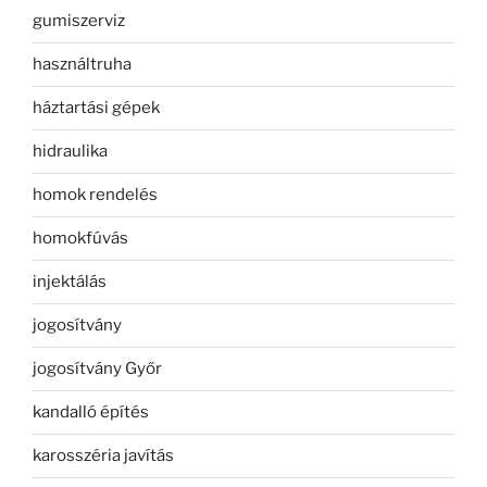
gumiszerviz
használtruha
háztartási gépek
hidraulika
homok rendelés
homokfúvás
injektálás
jogosítvány
jogosítvány Győr
kandalló építés
karosszéria javítás