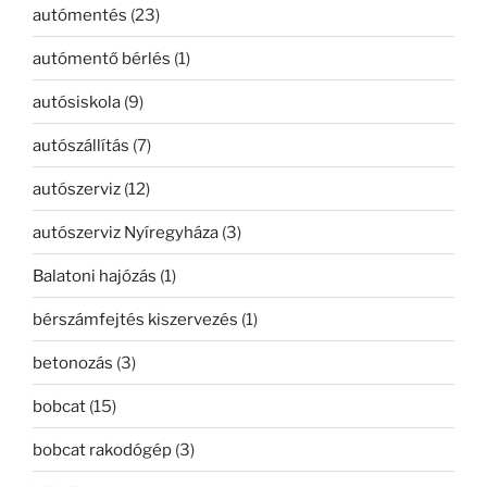
autómentés
(23)
autómentő bérlés
(1)
autósiskola
(9)
autószállítás
(7)
autószerviz
(12)
autószerviz Nyíregyháza
(3)
Balatoni hajózás
(1)
bérszámfejtés kiszervezés
(1)
betonozás
(3)
bobcat
(15)
bobcat rakodógép
(3)