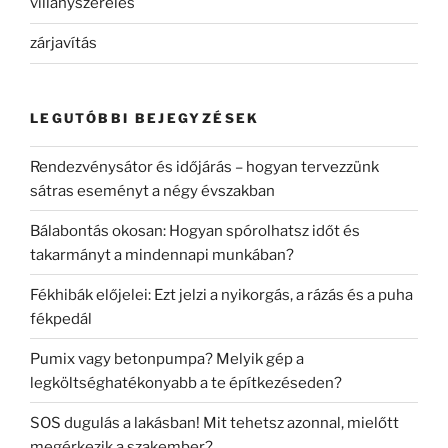
villanyszerelés
zárjavítás
LEGUTÓBBI BEJEGYZÉSEK
Rendezvénysátor és időjárás – hogyan tervezzünk
sátras eseményt a négy évszakban
Bálabontás okosan: Hogyan spórolhatsz időt és
takarmányt a mindennapi munkában?
Fékhibák előjelei: Ezt jelzi a nyikorgás, a rázás és a puha
fékpedál
Pumix vagy betonpumpa? Melyik gép a
legköltséghatékonyabb a te építkezéseden?
SOS dugulás a lakásban! Mit tehetsz azonnal, mielőtt
megérkezik a szakember?