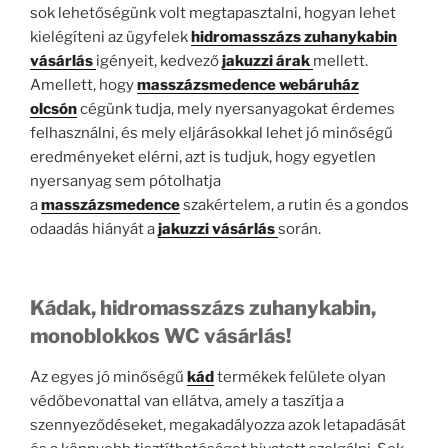
sok lehetőségünk volt megtapasztalni, hogyan lehet
kielégíteni az ügyfelek
hidromasszázs zuhanykabin
vásárlás
igényeit, kedvező
jakuzzi árak
mellett.
Amellett, hogy
masszázsmedence webáruház
olcsón
cégünk tudja, mely nyersanyagokat érdemes
felhasználni, és mely eljárásokkal lehet jó minőségű
eredményeket elérni, azt is tudjuk, hogy egyetlen
nyersanyag sem pótolhatja
a
masszázsmedence
szakértelem, a rutin és a gondos
odaadás hiányát a
jakuzzi vásárlás
során.
Kádak, hidromasszázs zuhanykabin,
monoblokkos WC vásárlás!
Az egyes jó minőségű
kád
termékek felülete olyan
védőbevonattal van ellátva, amely a taszítja a
szennyeződéseket, megakadályozza azok letapadását