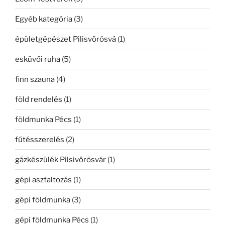
Egyéb kategória
(3)
épületgépészet Pilisvörösvá
(1)
esküvői ruha
(5)
finn szauna
(4)
föld rendelés
(1)
földmunka Pécs
(1)
fűtésszerelés
(2)
gázkészülék Pilsivörösvár
(1)
gépi aszfaltozás
(1)
gépi földmunka
(3)
gépi földmunka Pécs
(1)