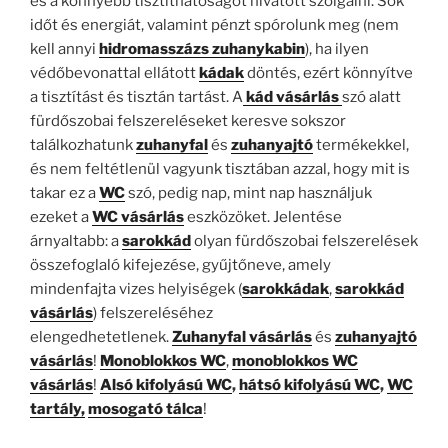
és a könnyebb tisztíthatóságot hivatott szolgálni. Sok
időt és energiát, valamint pénzt spórolunk meg (nem
kell annyi
hidromasszázs zuhanykabin
), ha ilyen
védőbevonattal ellátott
kádak
döntés, ezért könnyítve
a tisztítást és tisztán tartást. A
kád vásárlás
szó alatt
fürdőszobai felszereléseket keresve sokszor
találkozhatunk
zuhanyfal
és
zuhanyajtó
termékekkel,
és nem feltétlenül vagyunk tisztában azzal, hogy mit is
takar ez a
WC
szó, pedig nap, mint nap használjuk
ezeket a
WC vásárlás
eszközöket. Jelentése
árnyaltabb: a
sarokkád
olyan fürdőszobai felszerelések
összefoglaló kifejezése, gyűjtőneve, amely
mindenfajta vizes helyiségek (
sarokkádak
,
sarokkád
vásárlás
) felszereléséhez
elengedhetetlenek.
Zuhanyfal vásárlás
és
zuhanyajtó
vásárlás
!
Monoblokkos WC
,
monoblokkos WC
vásárlás
!
Alsó kifolyású WC
,
hátsó kifolyású WC
,
WC
tartály,
mosogató tálca
!