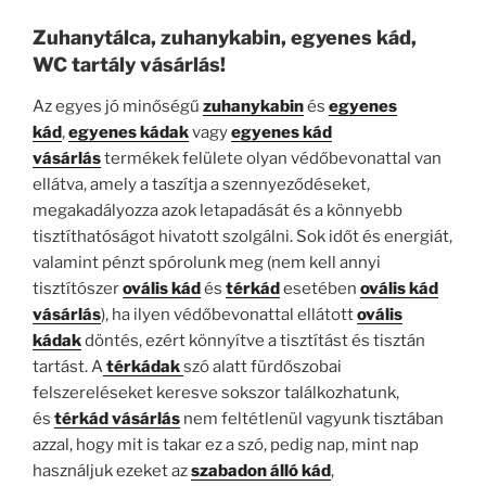
Zuhanytálca, zuhanykabin, egyenes kád,
WC tartály vásárlás!
Az egyes jó minőségű
zuhanykabin
és
egyenes
kád
,
egyenes kádak
vagy
egyenes kád
vásárlás
termékek felülete olyan védőbevonattal van
ellátva, amely a taszítja a szennyeződéseket,
megakadályozza azok letapadását és a könnyebb
tisztíthatóságot hivatott szolgálni. Sok időt és energiát,
valamint pénzt spórolunk meg (nem kell annyi
tisztítószer
ovális kád
és
térkád
esetében
ovális kád
vásárlás
), ha ilyen védőbevonattal ellátott
ovális
kádak
döntés, ezért könnyítve a tisztítást és tisztán
tartást. A
térkádak
szó alatt fürdőszobai
felszereléseket keresve sokszor találkozhatunk,
és
térkád vásárlás
nem feltétlenül vagyunk tisztában
azzal, hogy mit is takar ez a szó, pedig nap, mint nap
használjuk ezeket az
szabadon álló kád
,