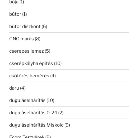
bója
(1)
bútor
(1)
bútor diszkont
(6)
CNC marás
(8)
cserepes lemez
(5)
cserépkályha építés
(10)
csőtörés bemérés
(4)
daru
(4)
duguláselhárítás
(10)
duguláselhárítás 0-24
(2)
duguláselhárítás Miskolc
(9)
Ecom Testvérek
(9)