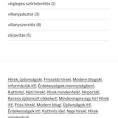
végleges szőrtelenítés
(1)
villanypásztor
(3)
villanyszerelés
(8)
zárjavítás
(5)
Hírek, újdonságok!
,
Frissebb hírek!
,
Modern blogok!
,
információk itt!
,
Érdekességek mennyiségben!
,
Kattints!
,
Heti hírek!
,
Hírek mindenfelé!
,
Hírportál!
,
Keress újdonsült cikkeket!
,
Mindennapra egy hír!
Hírek
itt!
,
Friss hírek!
,
Modern blog!
,
Újdonságok itt!
,
Érdekességek itt!
,
Kattints ide!
,
Napi hírek!
,
Hírek
mindenhol!