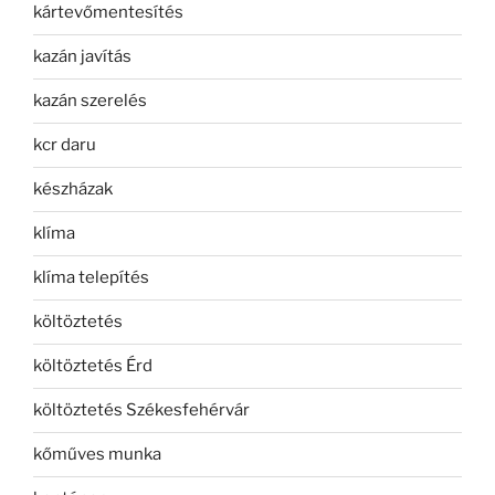
kártevőmentesítés
kazán javítás
kazán szerelés
kcr daru
készházak
klíma
klíma telepítés
költöztetés
költöztetés Érd
költöztetés Székesfehérvár
kőműves munka