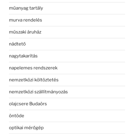
műanyag tartály
murva rendelés
műszaki áruház
nádtető
nagytakarítás
napelemes rendszerek
nemzetközi költöztetés
nemzetközi szállítmányozás
olajcsere Budaörs
öntöde
optikai mérőgép