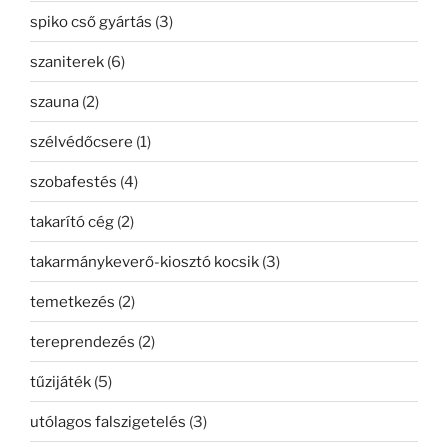
spiko cső gyártás
(3)
szaniterek
(6)
szauna
(2)
szélvédőcsere
(1)
szobafestés
(4)
takarító cég
(2)
takarmánykeverő-kiosztó kocsik
(3)
temetkezés
(2)
tereprendezés
(2)
tűzijáték
(5)
utólagos falszigetelés
(3)