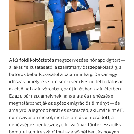
A
külföldi költöztetés
megszervezése hónapokig tart —
a lakás felkutatásától a szállítmány összepakolásáig, a
bútorok beburkozásától a papírmunkáig. De van egy
időszak, amelyre szinte senki sem készül fel tudatosan:
az első hét az új városban, az új lakásban, az új életben.
Ez az a pár nap, amelynek hangulata és nehézségei
meghatározhatják az egész emigrációs élményt — és
amelyről a legtöbb barát és szomszéd, aki „már kint él”,
nem szívesen mesél, mert az emlék elmosódott, a
nehézségek pedig szégyellni valónak tűntek. Ez a cikk
bemutatja, mire számíthat az első hétben, és hogyan