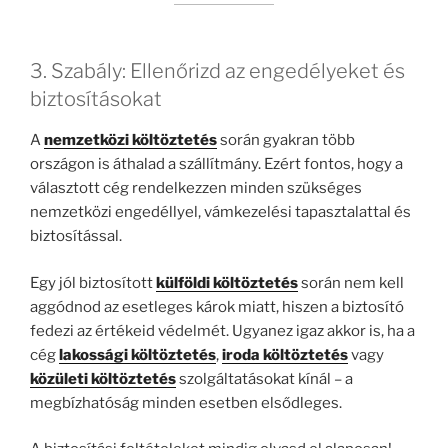
3. Szabály: Ellenőrizd az engedélyeket és
biztosításokat
A
nemzetközi költöztetés
során gyakran több
országon is áthalad a szállítmány. Ezért fontos, hogy a
választott cég rendelkezzen minden szükséges
nemzetközi engedéllyel, vámkezelési tapasztalattal és
biztosítással.
Egy jól biztosított
külföldi költöztetés
során nem kell
aggódnod az esetleges károk miatt, hiszen a biztosító
fedezi az értékeid védelmét. Ugyanez igaz akkor is, ha a
cég
lakossági költöztetés
,
iroda költöztetés
vagy
közületi költöztetés
szolgáltatásokat kínál – a
megbízhatóság minden esetben elsődleges.