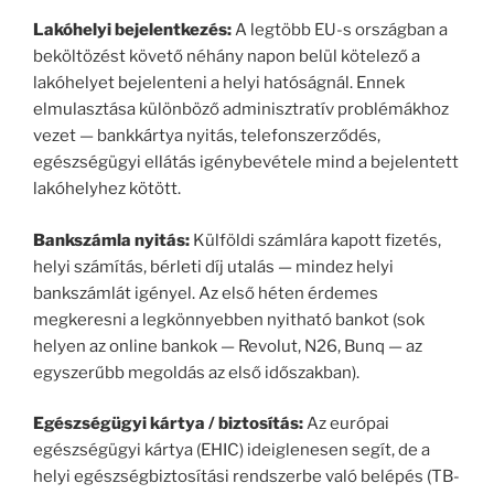
Lakóhelyi bejelentkezés:
A legtöbb EU-s országban a
beköltözést követő néhány napon belül kötelező a
lakóhelyet bejelenteni a helyi hatóságnál. Ennek
elmulasztása különböző adminisztratív problémákhoz
vezet — bankkártya nyitás, telefonszerződés,
egészségügyi ellátás igénybevétele mind a bejelentett
lakóhelyhez kötött.
Bankszámla nyitás:
Külföldi számlára kapott fizetés,
helyi számítás, bérleti díj utalás — mindez helyi
bankszámlát igényel. Az első héten érdemes
megkeresni a legkönnyebben nyitható bankot (sok
helyen az online bankok — Revolut, N26, Bunq — az
egyszerűbb megoldás az első időszakban).
Egészségügyi kártya / biztosítás:
Az európai
egészségügyi kártya (EHIC) ideiglenesen segít, de a
helyi egészségbiztosítási rendszerbe való belépés (TB-