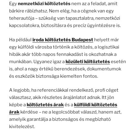
Egy
nemzetközi költöztetés
nem az a feladat, amit
bárkire rábízhatsz. Nem elég, ha a cégnek van egy
teherautója – szükség van tapasztalatra, nemzetközi
kapcsolatokra, biztosításra és precíz ügyintézésre is.
Ha például
iroda költöztetés Budapest
helyett már
egy külföldi városba történik a költözés, a logisztikai
hibák akár több napos fennakadást is okozhatnak a
munkában. Ugyanez igaz a
közületi költöztetés
esetén
is, ahol a nagy értékű berendezések, dokumentumok
és eszközök biztonsága kiemelten fontos.
A legjobb, ha referenciákkal rendelkező, profi céget
választasz, akik részletes árajánlatot adnak. Itt jön
képbe a
költöztetés árak
és a
külföldi költöztetés
árak
kérdése – ne a legolcsóbbat válaszd, hanem azt,
amelyik garantálja a biztonságos és megbízható
kivitelezést.