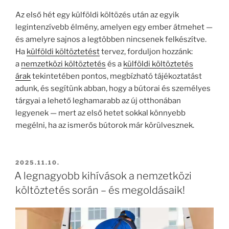
Az első hét egy külföldi költözés után az egyik
legintenzívebb élmény, amelyen egy ember átmehet —
és amelyre sajnos a legtöbben nincsenek felkészítve.
Ha
külföldi költöztetést
tervez, forduljon hozzánk:
a
nemzetközi költöztetés
és a
külföldi költöztetés
árak
tekintetében pontos, megbízható tájékoztatást
adunk, és segítünk abban, hogy a bútorai és személyes
tárgyai a lehető leghamarabb az új otthonában
legyenek — mert az első hetet sokkal könnyebb
megélni, ha az ismerős bútorok már körülvesznek.
BEKÜLDVE:
2025.11.10.
A legnagyobb kihívások a nemzetközi
költöztetés során – és megoldásaik!