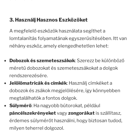
3. Használj Hasznos Eszközöket
A megfelelő eszközök használata segíthet a
lomtalanítás folyamatának egyszerűsítésében. Itt van
néhány eszköz, amely elengedhetetlen lehet:
Dobozok és szemeteszsákok
: Szerezz be különböző
méretű dobozokat és szemeteszsákokat a dolgok
rendszerezésére.
Jelölőmatricák és címkék
: Használj címkéket a
dobozok és zsákok megjelölésére, így könnyebben
megtalálhatók a fontos dolgok.
Súlymérő
: Ha nagyobb bútorokat, például
páncélszekrényeket
vagy
zongorákat
is szállítasz,
érdemes súlymérőt használni, hogy biztosan tudod,
milyen teherrel dolgozol.