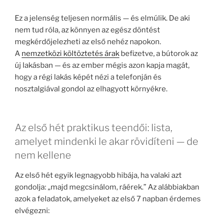
Ez a jelenség teljesen normális — és elmúlik. De aki
nem tud róla, az könnyen az egész döntést
megkérdőjelezheti az első nehéz napokon.
A
nemzetközi költöztetés árak
befizetve, a bútorok az
új lakásban — és az ember mégis azon kapja magát,
hogy a régi lakás képét nézi a telefonján és
nosztalgiával gondol az elhagyott környékre.
Az első hét praktikus teendői: lista,
amelyet mindenki le akar rövidíteni — de
nem kellene
Az első hét egyik legnagyobb hibája, ha valaki azt
gondolja: „majd megcsinálom, ráérek.” Az alábbiakban
azok a feladatok, amelyeket az első 7 napban érdemes
elvégezni: