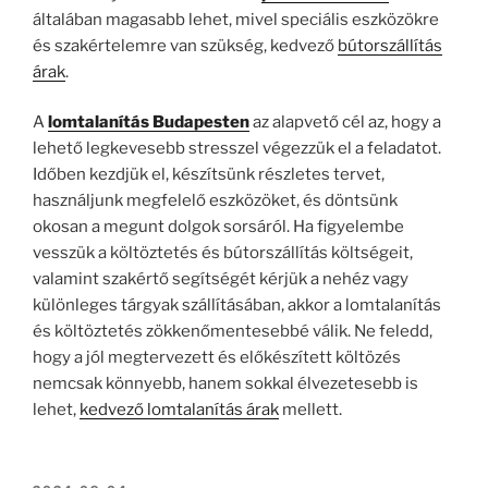
általában magasabb lehet, mivel speciális eszközökre
és szakértelemre van szükség, kedvező
bútorszállítás
árak
.
A
lomtalanítás Budapesten
az alapvető cél az, hogy a
lehető legkevesebb stresszel végezzük el a feladatot.
Időben kezdjük el, készítsünk részletes tervet,
használjunk megfelelő eszközöket, és döntsünk
okosan a megunt dolgok sorsáról. Ha figyelembe
vesszük a költöztetés és bútorszállítás költségeit,
valamint szakértő segítségét kérjük a nehéz vagy
különleges tárgyak szállításában, akkor a lomtalanítás
és költöztetés zökkenőmentesebbé válik. Ne feledd,
hogy a jól megtervezett és előkészített költözés
nemcsak könnyebb, hanem sokkal élvezetesebb is
lehet,
kedvező lomtalanítás árak
mellett.