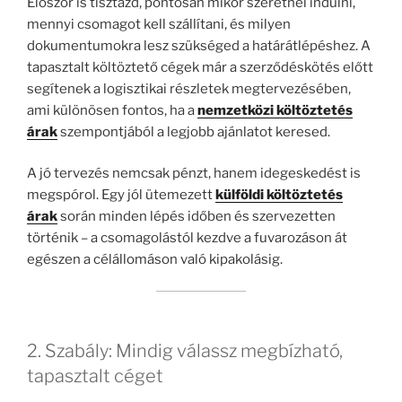
Először is tisztázd, pontosan mikor szeretnél indulni,
mennyi csomagot kell szállítani, és milyen
dokumentumokra lesz szükséged a határátlépéshez. A
tapasztalt költöztető cégek már a szerződéskötés előtt
segítenek a logisztikai részletek megtervezésében,
ami különösen fontos, ha a
nemzetközi költöztetés
árak
szempontjából a legjobb ajánlatot keresed.
A jó tervezés nemcsak pénzt, hanem idegeskedést is
megspórol. Egy jól ütemezett
külföldi költöztetés
árak
során minden lépés időben és szervezetten
történik – a csomagolástól kezdve a fuvarozáson át
egészen a célállomáson való kipakolásig.
2. Szabály: Mindig válassz megbízható,
tapasztalt céget