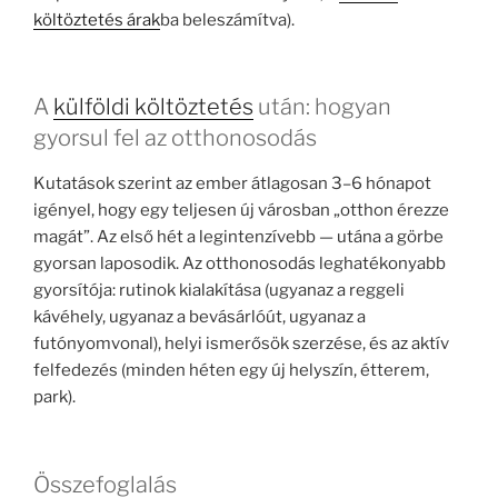
költöztetés árak
ba beleszámítva).
A
külföldi költöztetés
után: hogyan
gyorsul fel az otthonosodás
Kutatások szerint az ember átlagosan 3–6 hónapot
igényel, hogy egy teljesen új városban „otthon érezze
magát”. Az első hét a legintenzívebb — utána a görbe
gyorsan laposodik. Az otthonosodás leghatékonyabb
gyorsítója: rutinok kialakítása (ugyanaz a reggeli
kávéhely, ugyanaz a bevásárlóút, ugyanaz a
futónyomvonal), helyi ismerősök szerzése, és az aktív
felfedezés (minden héten egy új helyszín, étterem,
park).
Összefoglalás