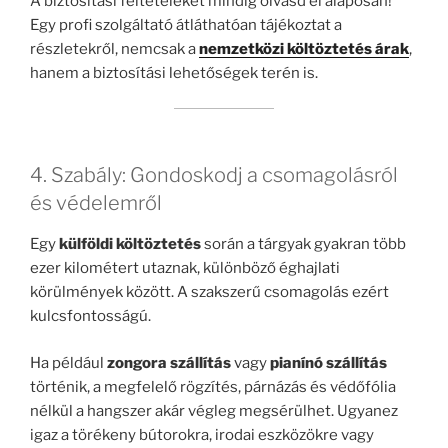
A biztosítási feltételeket mindig olvasd el alaposan!
Egy profi szolgáltató átláthatóan tájékoztat a
részletekről, nemcsak a
nemzetközi költöztetés árak
,
hanem a biztosítási lehetőségek terén is.
4. Szabály: Gondoskodj a csomagolásról
és védelemről
Egy
külföldi költöztetés
során a tárgyak gyakran több
ezer kilométert utaznak, különböző éghajlati
körülmények között. A szakszerű csomagolás ezért
kulcsfontosságú.
Ha például
zongora szállítás
vagy
pianínó szállítás
történik, a megfelelő rögzítés, párnázás és védőfólia
nélkül a hangszer akár végleg megsérülhet. Ugyanez
igaz a törékeny bútorokra, irodai eszközökre vagy