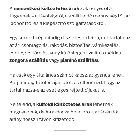
A
nemzetközi költöztetés árak
sok tényezőtől
függenek – a távolságtól, a szállítandó mennyiségtől, az
időponttól és a kiegészítő szolgáltatásoktól.
Egy korrekt cég mindig részletesen leírja, mit tartalmaz
az ár: csomagolás, rakodás, biztosítás, vámkezelés,
esetleges tárolás, vagy különleges szállítás (például
zongora szállítás
vagy
pianínó szállítás
).
Ha csak egy általános számot kapsz, az gyanús lehet.
Kérj mindig tételes ajánlatot, és ellenőrizd, hogy az
tartalmazza-e az esetleges rejtett díjakat is.
Ne feledd, a
külföldi költöztetés árak
lehetnek
magasabbak, de ha a cég valóban profi, az ár-érték
arány hosszú távon kifizetődő.