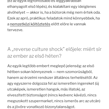
(ez az egyik legfontosabb és leggyakrabban
elhanyagolt első lépés), és kialakítani egy ideiglenes
alvóhelyet — akkor is, ha a bútorok még nem értek oda.
Ezek az apró, praktikus feladatok mind könnyebbek, ha
a
nemzetközi költöztetés
előtt előre le vannak
tervezve.
A „reverse culture shock” előjele: miért sír
az ember az első héten?
Az egyik legtöbb embert meglepő jelenség: az első
hétben sokan könnyeznek — nem szomorúságból,
hanem az érzelmi rendszer általános terhelésétől. Az
agy egyszerre dolgozza fel az ismeretlen ingereket (új
utcaképek, ismeretlen hangok, más illatok), az
elveszített biztonságot (nincs kedvenc kávézó, nincs
megszokott szupermarket, nincs ismerős arc az utcán)
és a jövőre vonatkozó bizonytalanságot.