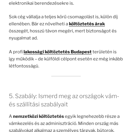
elektronikai berendezésekre is.
Sok cég vállalja a teljes körű csomagolást is, külön díj
ellenében. Bár ez növelheti a
költöztetés árak
összegét, hosszú távon megéri, mert biztonságot és
nyugalmat ad.
A profi
lakossági költöztetés Budapest
területén is
így működik – de külföldi célpont esetén ez még inkább
létfontosságú.
5. Szabály: Ismerd meg az országok vám-
és szállítási szabályait
A
nemzetközi költöztetés
egyik legnehezebb része a
vámkezelés és az adminisztráció. Minden ország más
szabályokat alkalmaz a személyes tárgyak, bútorok,