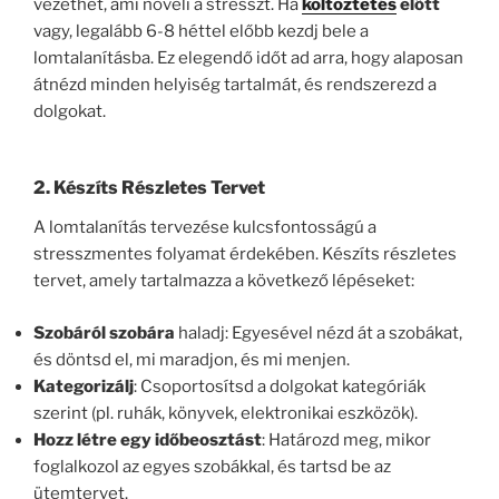
vezethet, ami növeli a stresszt. Ha
költöztetés
előtt
vagy, legalább 6-8 héttel előbb kezdj bele a
lomtalanításba. Ez elegendő időt ad arra, hogy alaposan
átnézd minden helyiség tartalmát, és rendszerezd a
dolgokat.
2. Készíts Részletes Tervet
A lomtalanítás tervezése kulcsfontosságú a
stresszmentes folyamat érdekében. Készíts részletes
tervet, amely tartalmazza a következő lépéseket:
Szobáról szobára
haladj: Egyesével nézd át a szobákat,
és döntsd el, mi maradjon, és mi menjen.
Kategorizálj
: Csoportosítsd a dolgokat kategóriák
szerint (pl. ruhák, könyvek, elektronikai eszközök).
Hozz létre egy időbeosztást
: Határozd meg, mikor
foglalkozol az egyes szobákkal, és tartsd be az
ütemtervet.