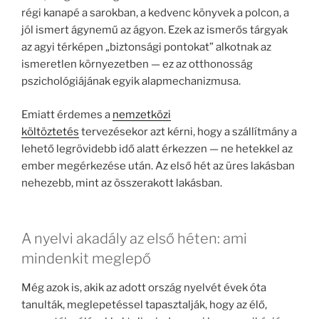
régi kanapé a sarokban, a kedvenc könyvek a polcon, a
jól ismert ágynemű az ágyon. Ezek az ismerős tárgyak
az agyi térképen „biztonsági pontokat” alkotnak az
ismeretlen környezetben — ez az otthonosság
pszichológiájának egyik alapmechanizmusa.
Emiatt érdemes a
nemzetközi
költöztetés
tervezésekor azt kérni, hogy a szállítmány a
lehető legrövidebb idő alatt érkezzen — ne hetekkel az
ember megérkezése után. Az első hét az üres lakásban
nehezebb, mint az összerakott lakásban.
A nyelvi akadály az első héten: ami
mindenkit meglepő
Még azok is, akik az adott ország nyelvét évek óta
tanulták, meglepetéssel tapasztalják, hogy az élő,