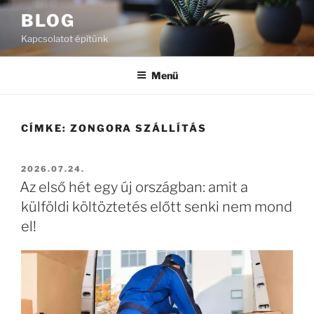
Tartalomhoz
BLOG
Kapcsolatot építünk
Menü
CÍMKE:
ZONGORA SZÁLLÍTÁS
BEKÜLDVE:
2026.07.24.
Az első hét egy új országban: amit a
külföldi költöztetés előtt senki nem mond
el!