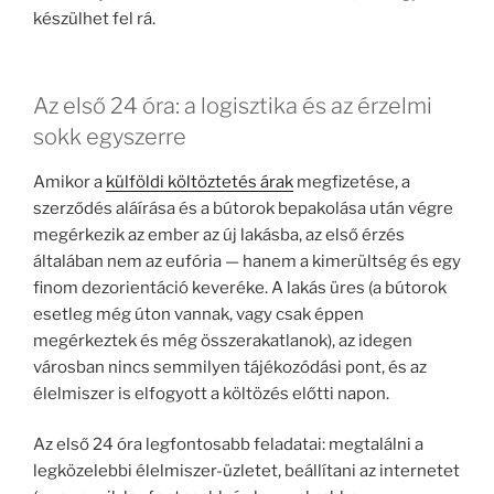
készülhet fel rá.
Az első 24 óra: a logisztika és az érzelmi
sokk egyszerre
Amikor a
külföldi költöztetés árak
megfizetése, a
szerződés aláírása és a bútorok bepakolása után végre
megérkezik az ember az új lakásba, az első érzés
általában nem az eufória — hanem a kimerültség és egy
finom dezorientáció keveréke. A lakás üres (a bútorok
esetleg még úton vannak, vagy csak éppen
megérkeztek és még összerakatlanok), az idegen
városban nincs semmilyen tájékozódási pont, és az
élelmiszer is elfogyott a költözés előtti napon.
Az első 24 óra legfontosabb feladatai: megtalálni a
legközelebbi élelmiszer-üzletet, beállítani az internetet