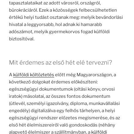
tapasztalataikat az adott városról, országról,
bürokráciáról. Ezek a közösségek felbecsülhetetlen
értékű helyi tudást osztanak meg: melyik bevándorlási
hivatal a leggyorsabb, hol adnak ki hamarabb
adószámot, melyik gyermekorvos fogad külföldi
biztosítóval.
Mit érdemes az első hét elé tervezni?
A
külföldi költöztetés
előtt még Magyarországon, a
következő dolgokat érdemes előkészíteni:
egészségügyi dokumentumok (oltási könyv, orvosi
iratok) másolatai, az összes fontos dokumentum
(útlevél, személyi igazolvány, diploma, munkavállalási
engedély) digitalizálva egy felhős tárhelyen, a helyi
egészségügyi rendszer előzetes megismerése, és az
első hét élelmiszereiről való gondoskodás (néhány
alapvető élelmiszer a szállítmányban, a
külföldi