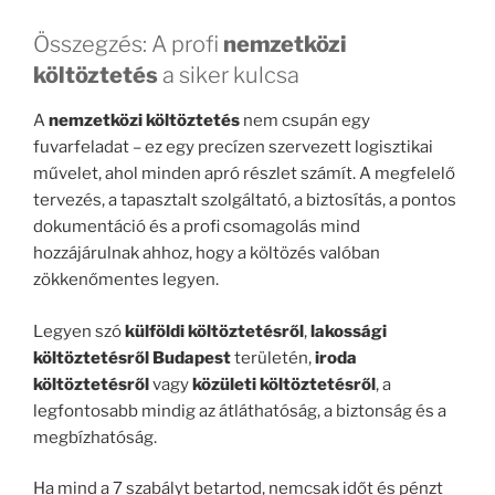
Összegzés: A profi
nemzetközi
költöztetés
a siker kulcsa
A
nemzetközi költöztetés
nem csupán egy
fuvarfeladat – ez egy precízen szervezett logisztikai
művelet, ahol minden apró részlet számít. A megfelelő
tervezés, a tapasztalt szolgáltató, a biztosítás, a pontos
dokumentáció és a profi csomagolás mind
hozzájárulnak ahhoz, hogy a költözés valóban
zökkenőmentes legyen.
Legyen szó
külföldi költöztetésről
,
lakossági
költöztetésről Budapest
területén,
iroda
költöztetésről
vagy
közületi költöztetésről
, a
legfontosabb mindig az átláthatóság, a biztonság és a
megbízhatóság.
Ha mind a 7 szabályt betartod, nemcsak időt és pénzt