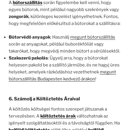
A
bútorszállítás
során figyelembe kell venni, hogy
egyes bútorok, mint például nagyobb szekrények vagy
zongorák
, különleges kezelést igényelhetnek. Fontos,
hogy megfelelően előkészítsd a bútorokat a szállításra:
Bútorvédő anyagok
: Használj
megunt bútorszállítás
során az anyagokat, például buborékfóliát vagy
takarókat, hogy megvédj minden bútort a sérülésektől.
Szakszerű pakolás
: Ügyelj arra, hogy a bútorokat
helyesen pakold be a szállító járműbe, és ne hagyj üres
helyeket, amelyek rázkódáshoz vezethetnek
megunt
bútorszállítás Budapesten kedvező árakon
!
6. Számolj a Költöztetés Áraival
A költözés költségei fontos szerepet játszanak a
tervezésben. A
költöztetés árak
változhatnak az
igényelt szolgáltatásoktól és a távolságtól függően. Ha