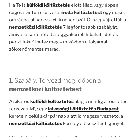
Ha Te is
külföldi költöztetés
előtt állsz, vagy éppen
céges szinten szervezel
iroda költöztetést
egy másik
országba, akkor ez a cikk neked szól. Összegyűjtöttük a
nemzetközi költöztetés
7 legfontosabb szabályát,
amivel elkerülheted a leggyakoribb hibákat, időt és
pénzt takaríthatsz meg – miközben a folyamat
zökkenőmentes marad.
1. Szabály: Tervezd meg időben a
nemzetközi költöztetést
A sikeres
külföldi költöztetés
alapja mindig a részletes
tervezés. Míg egy
lakossági költöztetés Budapest
keretein belül akár pár nap alatt is megszervezhető, a
nemzetközi költöztetés
komoly előkészítést igényel.