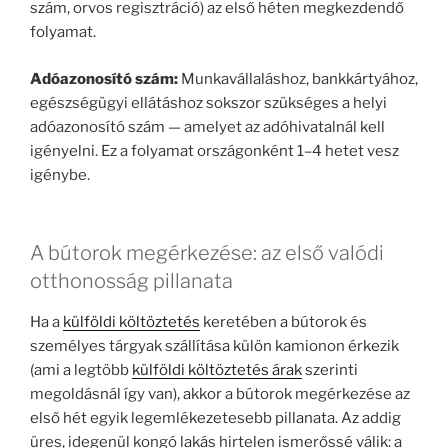
szám, orvos regisztráció) az első héten megkezdendő
folyamat.
Adóazonosító szám:
Munkavállaláshoz, bankkártyához,
egészségügyi ellátáshoz sokszor szükséges a helyi
adóazonosító szám — amelyet az adóhivatalnál kell
igényelni. Ez a folyamat országonként 1–4 hetet vesz
igénybe.
A bútorok megérkezése: az első valódi
otthonosság pillanata
Ha a
külföldi költöztetés
keretében a bútorok és
személyes tárgyak szállítása külön kamionon érkezik
(ami a legtöbb
külföldi költöztetés árak
szerinti
megoldásnál így van), akkor a bútorok megérkezése az
első hét egyik legemlékezetesebb pillanata. Az addig
üres, idegenül kongó lakás hirtelen ismerőssé válik: a