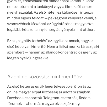
gyors, tájszólásokkal teli mindennapi kommunikáció
nehezebb, mint a tankönyvi vagy a filmekből ismert
nyelvhasználat. Az első héten ez különösen intenzív:
minden egyes feladat — pékségben kenyeret venni, a
szomszédnak köszönni, az ügyintézőnek magyarázni —
legalább kétszer annyi energiát igényel, mint otthon.
Ez az „kognitív terhelés” az egyik oka annak, hogy az
első hét olyan kimerítő. Nem a fizikai munka fárasztja ki
az embert — hanem az állandó koncentrációs igény az
idegen nyelvű ingerekkel.
Az online közösség mint mentőöv
Az első héten az egyik legértékesebb erőforrás az
online magyar expat közösség az adott országban.
Facebook-csoportok, Telegram-csatornák, Reddit-
fórumok — ahol más magyarok osztják meg