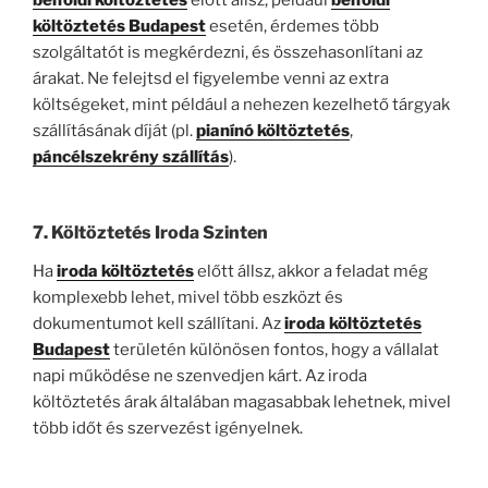
belföldi költöztetés
előtt állsz, például
belföldi
költöztetés Budapest
esetén, érdemes több
szolgáltatót is megkérdezni, és összehasonlítani az
árakat. Ne felejtsd el figyelembe venni az extra
költségeket, mint például a nehezen kezelhető tárgyak
szállításának díját (pl.
pianínó költöztetés
,
páncélszekrény szállítás
).
7. Költöztetés Iroda Szinten
Ha
iroda költöztetés
előtt állsz, akkor a feladat még
komplexebb lehet, mivel több eszközt és
dokumentumot kell szállítani. Az
iroda költöztetés
Budapest
területén különösen fontos, hogy a vállalat
napi működése ne szenvedjen kárt. Az iroda
költöztetés árak általában magasabbak lehetnek, mivel
több időt és szervezést igényelnek.