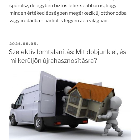
spórolsz, de egyben biztos lehetsz abban is, hogy
minden értéked épségben megérkezik új otthonodba
vagy irodádba – bárhol is legyen az a világban.
BEKÜLDVE:
2024.09.05.
Szelektív lomtalanítás: Mit dobjunk el, és
mi kerüljön újrahasznosításra?