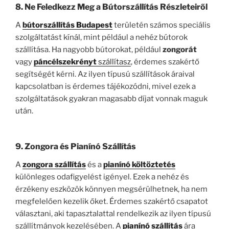
8. Ne Feledkezz Meg a Bútorszállítás Részleteiről
A
bútorszállítás Budapest
területén számos speciális
szolgáltatást kínál, mint például a nehéz bútorok
szállítása. Ha nagyobb bútorokat, például
zongorát
vagy
páncélszekrényt
szállítasz
, érdemes szakértő
segítségét kérni. Az ilyen típusú szállítások áraival
kapcsolatban is érdemes tájékozódni, mivel ezek a
szolgáltatások gyakran magasabb díjat vonnak maguk
után.
9. Zongora és Pianínó Szállítás
A
zongora szállítás
és a
pianínó költöztetés
különleges odafigyelést igényel. Ezek a nehéz és
érzékeny eszközök könnyen megsérülhetnek, ha nem
megfelelően kezelik őket. Érdemes szakértő csapatot
választani, aki tapasztalattal rendelkezik az ilyen típusú
szállítmányok kezelésében. A
pianínó szállítás
ára