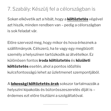
7. Szabály: Készülj fel a célországban is
Sokan elkövetik azt a hibát, hogy a
költöztetés
végével
azt hiszik, minden rendben van – pedig a célországban
is sok feladat vár.
Előre szervezd meg, hogy mikor és hova érkeznek a
szállítmányok. Célszerű, ha te vagy egy megbízott
személy a helyszínen tartózkodik az átvételkor. Ez
különösen fontos
iroda költöztetés
és
közületi
költöztetés
esetén, ahol a pontos időzítés
kulcsfontosságú lehet az üzletmenet szempontjából.
A
lakossági költöztetés árak
sokszor tartalmazzák a
helyszíni kipakolás és bútorösszeszerelés díját is –
érdemes ezt előre tisztázni a szolgáltatóval.