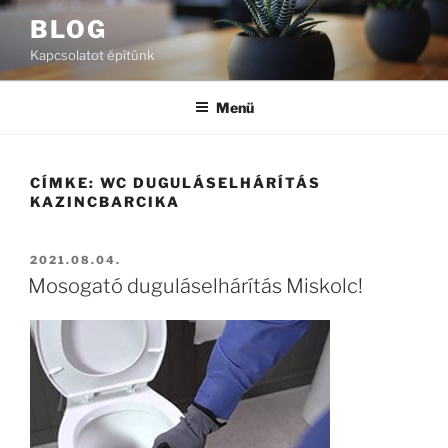
Tartalomhoz
BLOG
Kapcsolatot építünk
Menü
CÍMKE:
WC DUGULÁSELHÁRÍTÁS
KAZINCBARCIKA
BEKÜLDVE:
2021.08.04.
Mosogató duguláselhárítás Miskolc!