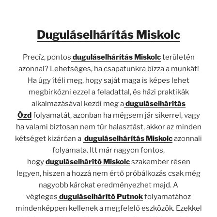
Duguláselhárítás Miskolc
Precíz, pontos
duguláselhárítás Miskolc
területén
azonnal? Lehetséges, ha csapatunkra bízza a munkát!
Ha úgy ítéli meg, hogy saját maga is képes lehet
megbirkózni ezzel a feladattal, és házi praktikák
alkalmazásával kezdi meg a
duguláselhárítás
Ózd
folyamatát, azonban ha mégsem jár sikerrel, vagy
ha valami biztosan nem tűr halasztást, akkor az minden
kétséget kizáróan a
duguláselhárítás Miskolc
azonnali
folyamata. Itt már nagyon fontos,
hogy
duguláselhárító Miskolc
szakember résen
legyen, hiszen a hozzá nem értő próbálkozás csak még
nagyobb károkat eredményezhet majd. A
végleges
duguláselhárító Putnok
folyamatához
mindenképpen kellenek a megfelelő eszközök. Ezekkel