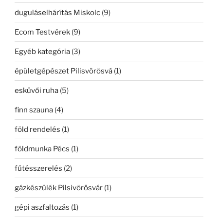
duguláselhárítás Miskolc
(9)
Ecom Testvérek
(9)
Egyéb kategória
(3)
épületgépészet Pilisvörösvá
(1)
esküvői ruha
(5)
finn szauna
(4)
föld rendelés
(1)
földmunka Pécs
(1)
fűtésszerelés
(2)
gázkészülék Pilsivörösvár
(1)
gépi aszfaltozás
(1)