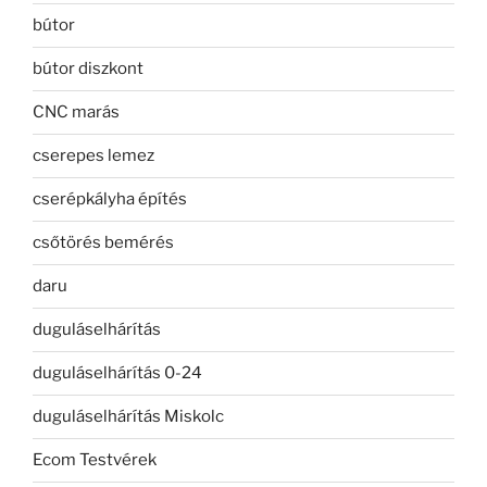
bútor
bútor diszkont
CNC marás
cserepes lemez
cserépkályha építés
csőtörés bemérés
daru
duguláselhárítás
duguláselhárítás 0-24
duguláselhárítás Miskolc
Ecom Testvérek