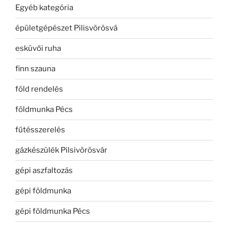
Egyéb kategória
épületgépészet Pilisvörösvá
esküvői ruha
finn szauna
föld rendelés
földmunka Pécs
fűtésszerelés
gázkészülék Pilsivörösvár
gépi aszfaltozás
gépi földmunka
gépi földmunka Pécs