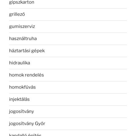
gipszkarton
grillező
gumiszerviz
használtruha
háztartási gépek
hidraulika
homok rendelés
homokfúvás
injektálás
jogosítvány
jogosítvány Győr
kandalló építés