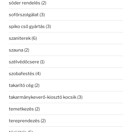
sóder rendelés
(2)
sofőrszolgálat
(3)
spiko cső gyártás
(3)
szaniterek
(6)
szauna
(2)
szélvédőcsere
(1)
szobafestés
(4)
takarító cég
(2)
takarmánykeverő-kiosztó kocsik
(3)
temetkezés
(2)
tereprendezés
(2)