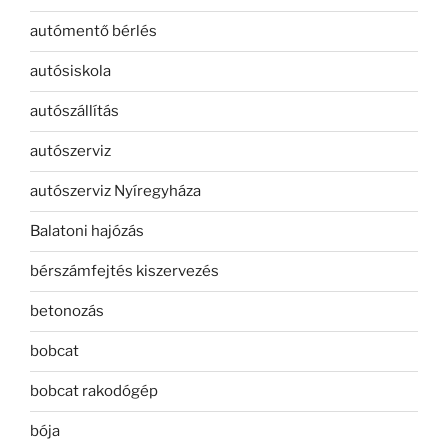
autómentő bérlés
autósiskola
autószállítás
autószerviz
autószerviz Nyíregyháza
Balatoni hajózás
bérszámfejtés kiszervezés
betonozás
bobcat
bobcat rakodógép
bója