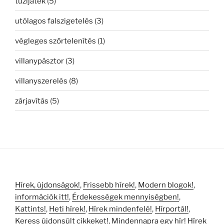
tűzijáték
(5)
utólagos falszigetelés
(3)
végleges szőrtelenítés
(1)
villanypásztor
(3)
villanyszerelés
(8)
zárjavítás
(5)
Hírek, újdonságok!
,
Frissebb hírek!
,
Modern blogok!
,
információk itt!
,
Érdekességek mennyiségben!
,
Kattints!
,
Heti hírek!
,
Hírek mindenfelé!
,
Hírportál!
,
Keress újdonsült cikkeket!
,
Mindennapra egy hír!
Hírek