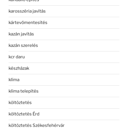
karosszéria javítás
kártevőmentesítés
kazán javítás
kazán szerelés
kcr daru
készházak
klíma
klíma telepítés
költöztetés
költöztetés Érd
költöztetés Székesfehérvár