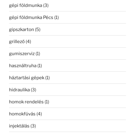
gépi földmunka
(3)
gépi földmunka Pécs
(1)
gipszkarton
(5)
grillező
(4)
gumiszerviz
(1)
használtruha
(1)
háztartási gépek
(1)
hidraulika
(3)
homok rendelés
(1)
homokfúvás
(4)
injektálás
(3)