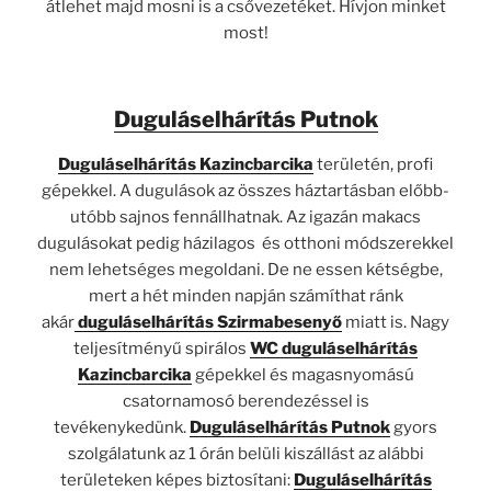
átlehet majd mosni is a csővezetéket. Hívjon minket
most!
Duguláselhárítás Putnok
Duguláselhárítás Kazincbarcika
területén, profi
gépekkel. A dugulások az összes háztartásban előbb-
utóbb sajnos fennállhatnak. Az igazán makacs
dugulásokat pedig házilagos és otthoni módszerekkel
nem lehetséges megoldani. De ne essen kétségbe,
mert a hét minden napján számíthat ránk
akár
duguláselhárítás Szirmabesenyő
miatt is. Nagy
teljesítményű spirálos
WC duguláselhárítás
Kazincbarcika
gépekkel és magasnyomású
csatornamosó berendezéssel is
tevékenykedünk.
Duguláselhárítás Putnok
gyors
szolgálatunk az 1 órán belüli kiszállást az alábbi
területeken képes biztosítani:
Duguláselhárítás