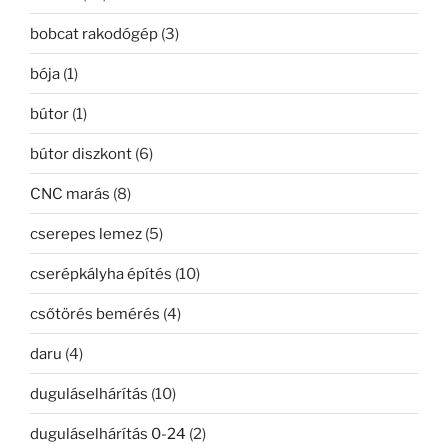
bobcat rakodógép
(3)
bója
(1)
bútor
(1)
bútor diszkont
(6)
CNC marás
(8)
cserepes lemez
(5)
cserépkályha építés
(10)
csőtörés bemérés
(4)
daru
(4)
duguláselhárítás
(10)
duguláselhárítás 0-24
(2)