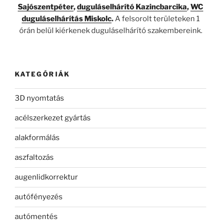
Sajószentpéter
,
duguláselhárító Kazincbarcika
,
WC
duguláselhárítás Miskolc
.
A felsorolt területeken 1
órán belül kiérkenek duguláselhárító szakembereink.
KATEGÓRIÁK
3D nyomtatás
acélszerkezet gyártás
alakformálás
aszfaltozás
augenlidkorrektur
autófényezés
autómentés