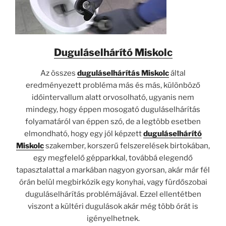
Duguláselhárító Miskolc
Az összes
duguláselhárítás Miskolc
által
eredményezett probléma más és más, különböző
időintervallum alatt orvosolható, ugyanis nem
mindegy, hogy éppen mosogató duguláselhárítás
folyamatáról van éppen szó, de a legtöbb esetben
elmondható, hogy egy jól képzett
duguláselhárító
Miskolc
szakember, korszerű felszerelések birtokában,
egy megfelelő gépparkkal, továbbá elegendő
tapasztalattal a markában nagyon gyorsan, akár már fél
órán belül megbirkózik egy konyhai, vagy fürdőszobai
duguláselhárítás problémájával. Ezzel ellentétben
viszont a kültéri dugulások akár még több órát is
igényelhetnek.