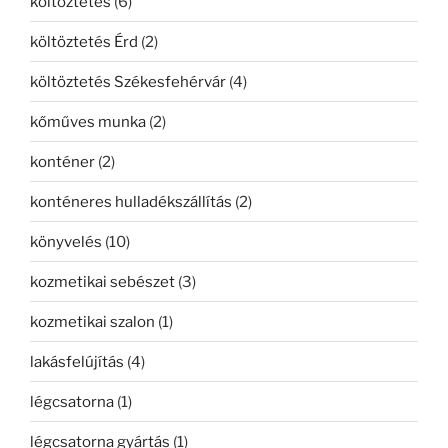
költöztetés
(6)
költöztetés Érd
(2)
költöztetés Székesfehérvár
(4)
kőműves munka
(2)
konténer
(2)
konténeres hulladékszállítás
(2)
könyvelés
(10)
kozmetikai sebészet
(3)
kozmetikai szalon
(1)
lakásfelújítás
(4)
légcsatorna
(1)
légcsatorna gyártás
(1)