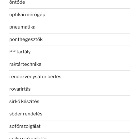
öntöde
optikai mérőgép
pneumatika
ponthegesztők
PP tartály
raktártechnika
rendezvénysátor bérlés
rovarirtás
sírkő készítés
sóder rendelés
sofőrszolgálat
spiko cső gyártás