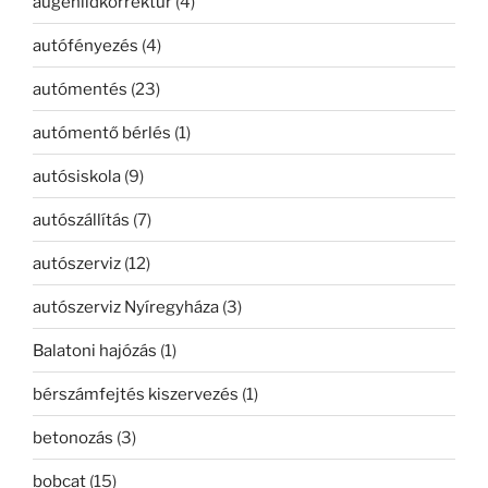
augenlidkorrektur
(4)
autófényezés
(4)
autómentés
(23)
autómentő bérlés
(1)
autósiskola
(9)
autószállítás
(7)
autószerviz
(12)
autószerviz Nyíregyháza
(3)
Balatoni hajózás
(1)
bérszámfejtés kiszervezés
(1)
betonozás
(3)
bobcat
(15)