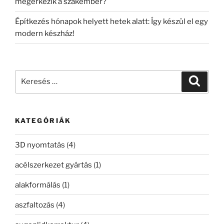
megérkezik a szakember?
Építkezés hónapok helyett hetek alatt: Így készül el egy
modern készház!
Keresés
Keresé
a
következő
kifejezésre:
KATEGÓRIÁK
3D nyomtatás
(4)
acélszerkezet gyártás
(1)
alakformálás
(1)
aszfaltozás
(4)