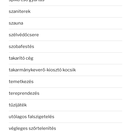
szaniterek
szauna
szélvédőcsere
szobafestés
takarító cég
takarmánykeverő-kiosztó kocsik
temetkezés
tereprendezés
tűzijáték
utólagos falszigetelés
végleges szőrtelenítés