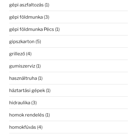
gépi aszfaltozás
(1)
gépi földmunka
(3)
gépi földmunka Pécs
(1)
gipszkarton
(5)
grillező
(4)
gumiszerviz
(1)
használtruha
(1)
háztartási gépek
(1)
hidraulika
(3)
homok rendelés
(1)
homokfúvás
(4)