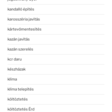
kandalló építés
karosszéria javítás
kártevőmentesítés
kazán javítás
kazán szerelés
kcr daru
készházak
klíma
klíma telepítés
költöztetés
költöztetés Érd