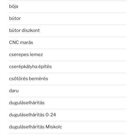
bója
bútor
bútor diszkont
CNC marás
cserepes lemez
cserépkályha építés
csőtörés bemérés
daru
duguláselhárítás
duguláselhárítás 0-24
duguláselhárítás Miskolc