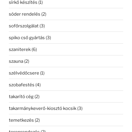
sírkő készítés
(1)
sóder rendelés
(2)
sofőrszolgálat
(3)
spiko cső gyártás
(3)
szaniterek
(6)
szauna
(2)
szélvédőcsere
(1)
szobafestés
(4)
takarító cég
(2)
takarmánykeverő-kiosztó kocsik
(3)
temetkezés
(2)
tereprendezés
(2)