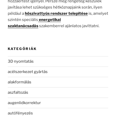
hozzáértést igényel. Persze még rengeteg készülék
javítása lehet szükséges hétköznapjaink során, ilyen
például a
hőszivattyús rendszer telepítése
is, amelyet
szintén speciális
energetikai
szaktanácsadás
szakemberrel ajánlatos javíttatni.
KATEGÓRIÁK
3D nyomtatás
acélszerkezet gyártás
alakformálás
aszfaltozás
augenlidkorrektur
autófényezés