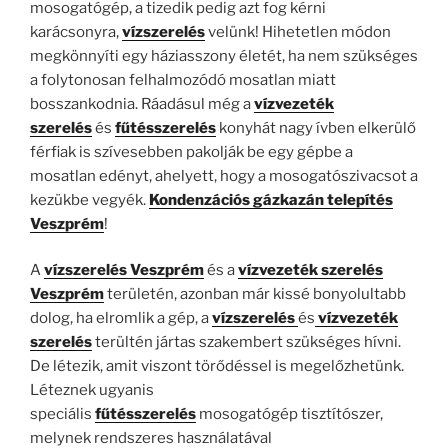
mosogatógép, a tizedik pedig azt fog kérni
karácsonyra,
vízszerelés
velünk! Hihetetlen módon
megkönnyíti egy háziasszony életét, ha nem szükséges
a folytonosan felhalmozódó mosatlan miatt
bosszankodnia. Ráadásul még a
vízvezeték
szerelés
és
fűtésszerelés
konyhát nagy ívben elkerülő
férfiak is szívesebben pakolják be egy gépbe a
mosatlan edényt, ahelyett, hogy a mosogatószivacsot a
kezükbe vegyék.
Kondenzációs gázkazán telepítés
Veszprém
!
A
vízszerelés
Veszprém
és a
vízvezeték szerelés
Veszprém
területén, azonban már kissé bonyolultabb
dolog, ha elromlik a gép, a
vízszerelés
és
vízvezeték
szerelés
terültén jártas szakembert szükséges hívni.
De létezik, amit viszont törődéssel is megelőzhetünk.
Léteznek ugyanis
speciális
fűtésszerelés
mosogatógép tisztítószer,
melynek rendszeres használatával