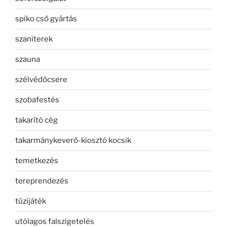
spiko cső gyártás
szaniterek
szauna
szélvédőcsere
szobafestés
takarító cég
takarmánykeverő-kiosztó kocsik
temetkezés
tereprendezés
tűzijáték
utólagos falszigetelés