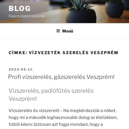
Tartalomhoz
BLOG
Kapcsolatot építünk
Menü
CÍMKE:
VÍZVEZETÉK SZERELÉS VESZPRÉM
BEKÜLDVE:
2023.05.11.
Profi vízszerelés, gázszerelés Veszprém!
Vízszerelés, padlófűtés szerelés
Veszprém!
Vízszerelés és vízszerelő – Ha megkérdezzük a nőket,
hogy mi a második leghasznosabb dolog az életükben,
tízből kilenc biztosan azt fogja mondani, hogy a