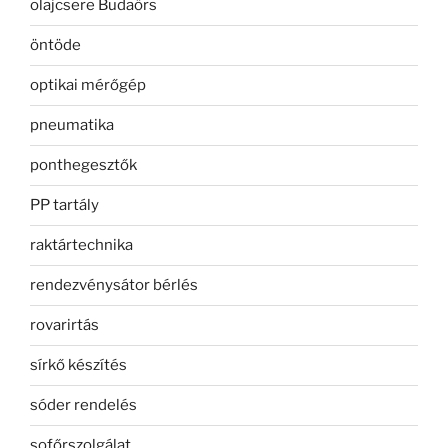
olajcsere Budaörs
öntöde
optikai mérőgép
pneumatika
ponthegesztők
PP tartály
raktártechnika
rendezvénysátor bérlés
rovarirtás
sírkő készítés
sóder rendelés
sofőrszolgálat