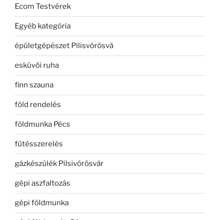
Ecom Testvérek
Egyéb kategória
épületgépészet Pilisvörösvá
esküvői ruha
finn szauna
föld rendelés
földmunka Pécs
fűtésszerelés
gázkészülék Pilsivörösvár
gépi aszfaltozás
gépi földmunka