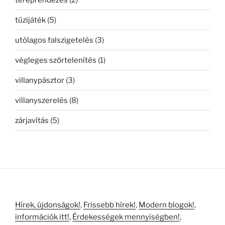
tűzijáték
(5)
utólagos falszigetelés
(3)
végleges szőrtelenítés
(1)
villanypásztor
(3)
villanyszerelés
(8)
zárjavítás
(5)
Hírek, újdonságok!
,
Frissebb hírek!
,
Modern blogok!
,
információk itt!
,
Érdekességek mennyiségben!
,