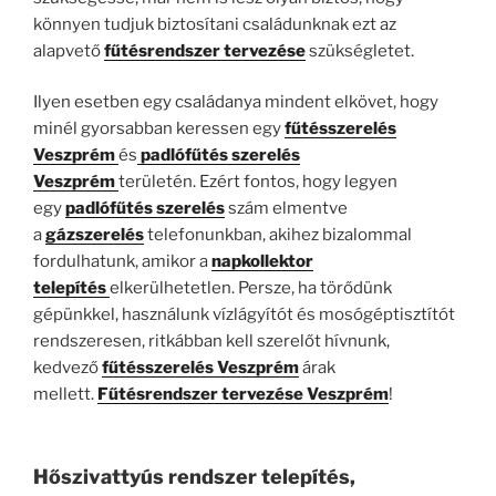
könnyen tudjuk biztosítani családunknak ezt az
alapvető
fűtésrendszer tervezése
szükségletet.
Ilyen esetben egy családanya mindent elkövet, hogy
minél gyorsabban keressen egy
fűtésszerelés
Veszprém
és
padlófűtés szerelés
Veszprém
területén. Ezért fontos, hogy legyen
egy
padlófűtés szerelés
szám elmentve
a
gázszerelés
telefonunkban, akihez bizalommal
fordulhatunk, amikor a
napkollektor
telepítés
elkerülhetetlen. Persze, ha törődünk
gépünkkel, használunk vízlágyítót és mosógéptisztítót
rendszeresen, ritkábban kell szerelőt hívnunk,
kedvező
fűtésszerelés Veszprém
árak
mellett.
Fűtésrendszer tervezése Veszprém
!
Hőszivattyús rendszer telepítés,