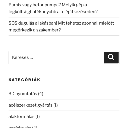
Pumix vagy betonpumpa? Melyik gép a
legköltséghatékonyabb a te építkezéseden?
SOS dugulás a lakásban! Mit tehetsz azonnal, mielőtt
megérkezik a szakember?
Keresés
Keresé
a
következő
kifejezésre:
KATEGÓRIÁK
3D nyomtatás
(4)
acélszerkezet gyártás
(1)
alakformálás
(1)
aszfaltozás
(4)