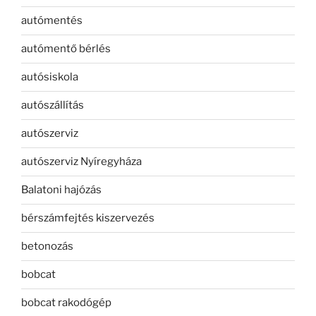
autómentés
autómentő bérlés
autósiskola
autószállítás
autószerviz
autószerviz Nyíregyháza
Balatoni hajózás
bérszámfejtés kiszervezés
betonozás
bobcat
bobcat rakodógép