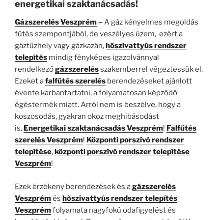
energetikai szaktanácsadás!
Gázszerelés Veszprém
–
A gáz kényelmes megoldás
fűtés szempontjából, de veszélyes üzem, ezért a
gáztűzhely vagy gázkazán,
hőszivattyús rendszer
telepítés
mindig fényképes igazolvánnyal
rendelkező
gázszerelés
szakemberrel végeztessük el.
Ezeket a
falfűtés szerelés
berendezéseket ajánlott
évente karbantartatni, a folyamatosan képződő
égéstermék miatt. Arról nem is beszélve, hogy a
koszosodás, gyakran okoz meghibásodást
is.
Energetikai szaktanácsadás Veszprém
!
Falfűtés
szerelés Veszprém
!
Központi porszívó rendszer
telepítése
,
központi porszívó rendszer telepítése
Veszprém
!
Ezek érzékeny berendezések és a
gázszerelés
Veszprém
és
hőszivattyús rendszer telepítés
Veszprém
folyamata nagyfokú odafigyelést és