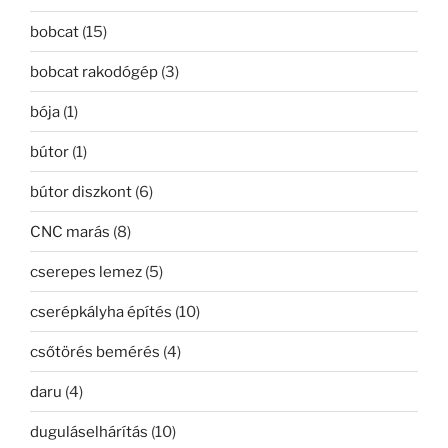
bobcat
(15)
bobcat rakodógép
(3)
bója
(1)
bútor
(1)
bútor diszkont
(6)
CNC marás
(8)
cserepes lemez
(5)
cserépkályha építés
(10)
csőtörés bemérés
(4)
daru
(4)
duguláselhárítás
(10)