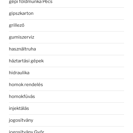
gépi földmunka Pécs
gipszkarton
grillező
gumiszerviz
használtruha
háztartási gépek
hidraulika
homok rendelés
homokfúvás
injektálás
jogosítvány
jogosítvány Győr