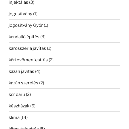
injektálás
(3)
jogosítvány
(1)
jogosítvány Győr
(1)
kandalló építés
(3)
karosszéria javítás
(1)
kártevőmentesítés
(2)
kazán javítás
(4)
kazán szerelés
(2)
kcr daru
(2)
készházak
(6)
klíma
(14)
klíma telepítés
(5)