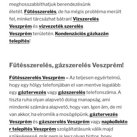
meghosszabbíthatjuk berendezésünk
életét.
Fűtésszerelés
, de ha mégis probléma merült
fel, minket tárcsázhat bátran!
Vízszerelés
Veszprém
és
vízvezeték szerelés
Veszprém
területén.
Kondenzációs gázkazán
telepítés
!
Fűtésszerelés, gázszerelés Veszprém!
Fűtésszerelés Veszprém
–
Az teljesen egyértelmű,
hogy egy hölgy telefonjában el van mentve legalább
egy
gáztervezés
vagy
gázszerelés
telefonszáma. A
tiszta ruha olyan alapvető dolog manapság, ami
mindenki számára alapvető, hogy van. Igen ám, de mi
van akkor, ha elromlik a mosógépünk,
gáztervezés
Veszprém
és
gázszerelés
Veszprém
vagy
napkollekto
r telepítés Veszprém
szolgáltatásunk válik majd
szükségessé, már nem is lesz olyan biztos, hogy