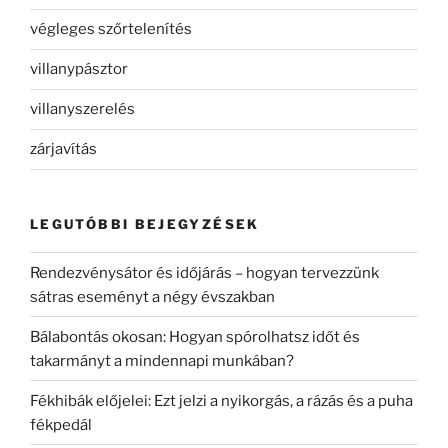
végleges szőrtelenítés
villanypásztor
villanyszerelés
zárjavítás
LEGUTÓBBI BEJEGYZÉSEK
Rendezvénysátor és időjárás – hogyan tervezzünk
sátras eseményt a négy évszakban
Bálabontás okosan: Hogyan spórolhatsz időt és
takarmányt a mindennapi munkában?
Fékhibák előjelei: Ezt jelzi a nyikorgás, a rázás és a puha
fékpedál