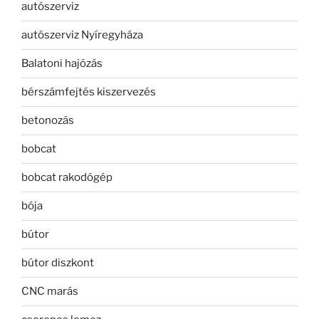
autószerviz
autószerviz Nyíregyháza
Balatoni hajózás
bérszámfejtés kiszervezés
betonozás
bobcat
bobcat rakodógép
bója
bútor
bútor diszkont
CNC marás