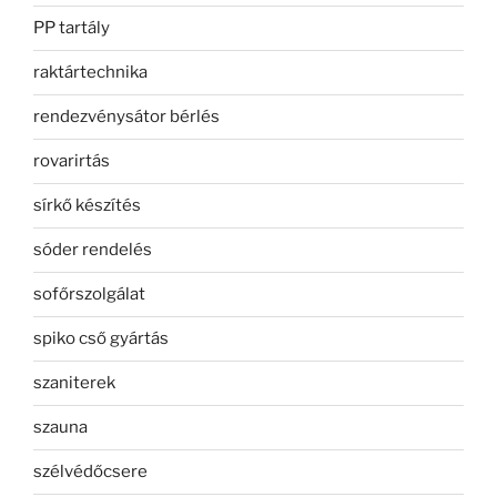
PP tartály
raktártechnika
rendezvénysátor bérlés
rovarirtás
sírkő készítés
sóder rendelés
sofőrszolgálat
spiko cső gyártás
szaniterek
szauna
szélvédőcsere