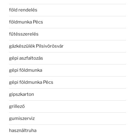
föld rendelés
földmunka Pécs
fűtésszerelés
gázkészülék Pilsivörösvár
gépi aszfaltozás
gépi földmunka
gépi földmunka Pécs
gipszkarton
grillező
gumiszerviz
használtruha