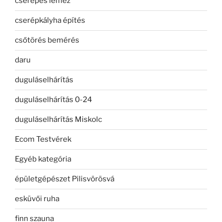
cserepes lemez
cserépkályha építés
csőtörés bemérés
daru
duguláselhárítás
duguláselhárítás 0-24
duguláselhárítás Miskolc
Ecom Testvérek
Egyéb kategória
épületgépészet Pilisvörösvá
esküvői ruha
finn szauna