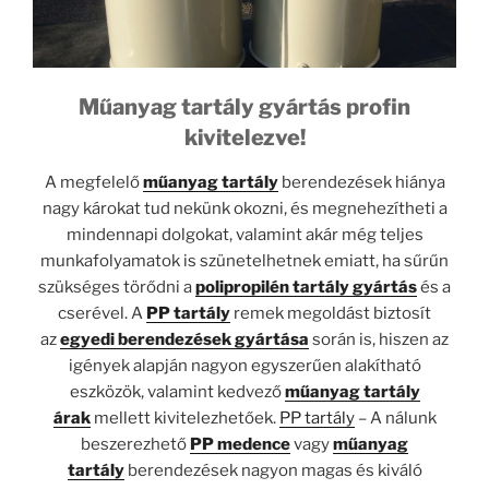
Műanyag tartály gyártás profin
kivitelezve!
A megfelelő
műanyag tartály
berendezések hiánya
nagy károkat tud nekünk okozni, és megnehezítheti a
mindennapi dolgokat, valamint akár még teljes
munkafolyamatok is szünetelhetnek emiatt, ha sűrűn
szükséges törődni a
polipropilén tartály gyártás
és a
cserével. A
PP tartály
remek megoldást biztosít
az
egyedi berendezések gyártása
során is, hiszen az
igények alapján nagyon egyszerűen alakítható
eszközök, valamint kedvező
műanyag tartály
árak
mellett kivitelezhetőek.
PP tartály
– A nálunk
beszerezhető
PP medence
vagy
műanyag
tartály
berendezések nagyon magas és kiváló