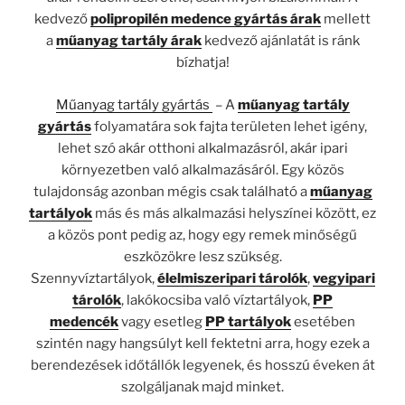
kedvező
polipropilén
medence gyártás árak
mellett
a
műanyag tartály árak
kedvező ajánlatát is ránk
bízhatja!
Műanyag tartály gyártás
– A
műanyag tartály
gyártás
folyamatára sok fajta területen lehet igény,
lehet szó akár otthoni alkalmazásról, akár ipari
környezetben való alkalmazásáról. Egy közös
tulajdonság azonban mégis csak található a
műanyag
tartályok
más és más alkalmazási helyszínei között, ez
a közös pont pedig az, hogy egy remek minőségű
eszközökre lesz szükség.
Szennyvíztartályok,
élelmiszeripari tárolók
,
vegyipari
tárolók
, lakókocsiba való víztartályok,
PP
medencék
vagy esetleg
PP tartályok
esetében
szintén nagy hangsúlyt kell fektetni arra, hogy ezek a
berendezések időtállók legyenek, és hosszú éveken át
szolgáljanak majd minket.