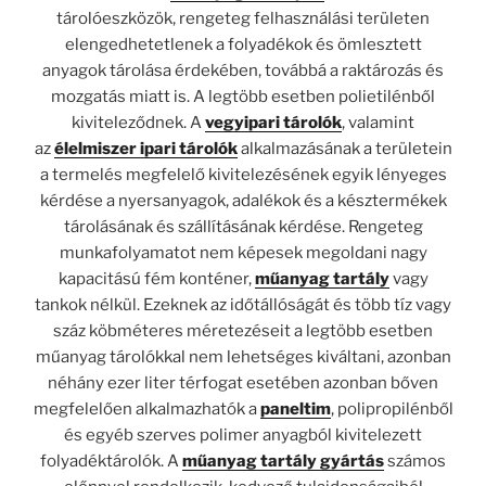
tárolóeszközök, rengeteg felhasználási területen
elengedhetetlenek a folyadékok és ömlesztett
anyagok tárolása érdekében, továbbá a raktározás és
mozgatás miatt is. A legtöbb esetben polietilénből
kiviteleződnek. A
vegyipari tárolók
, valamint
az
élelmiszer ipari tárolók
alkalmazásának a területein
a termelés megfelelő kivitelezésének egyik lényeges
kérdése a nyersanyagok, adalékok és a késztermékek
tárolásának és szállításának kérdése. Rengeteg
munkafolyamatot nem képesek megoldani nagy
kapacitású fém konténer,
műanyag tartály
vagy
tankok nélkül. Ezeknek az időtállóságát és több tíz vagy
száz köbméteres méretezéseit a legtöbb esetben
műanyag tárolókkal nem lehetséges kiváltani, azonban
néhány ezer liter térfogat esetében azonban bőven
megfelelően alkalmazhatók a
paneltim
, polipropilénből
és egyéb szerves polimer anyagból kivitelezett
folyadéktárolók. A
műanyag tartály gyártás
számos