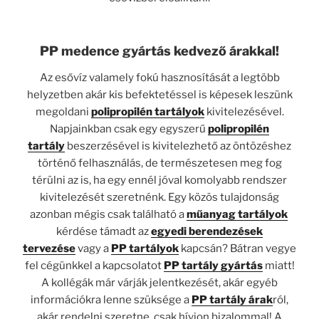
PP medence gyártás kedvező árakkal!
Az esővíz valamely fokú hasznosítását a legtöbb
helyzetben akár kis befektetéssel is képesek leszünk
megoldani
polipropilén tartályok
kivitelezésével.
Napjainkban csak egy egyszerű
polipropilén
tartály
beszerzésével is kivitelezhető az öntözéshez
történő felhasználás, de természetesen meg fog
térülni az is, ha egy ennél jóval komolyabb rendszer
kivitelezését szeretnénk. Egy közös tulajdonság
azonban mégis csak található a
műanyag tartályok
kérdése támadt az
egyedi berendezések
tervezése
vagy a
PP tartályok
kapcsán? Bátran vegye
fel cégünkkel a kapcsolatot
PP tartály gyártás
miatt!
A kollégák már várják jelentkezését, akár egyéb
információkra lenne szüksége a
PP tartály árak
ról,
akár rendelni szeretne, csak hívjon bizalommal! A