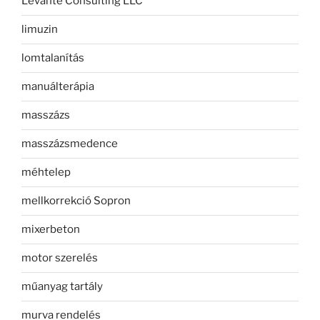
Levante Consulting LLC
limuzin
lomtalanítás
manuálterápia
masszázs
masszázsmedence
méhtelep
mellkorrekció Sopron
mixerbeton
motor szerelés
műanyag tartály
murva rendelés