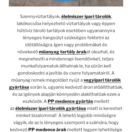
Szennyvíztartályok,
élelmiszer ipari tárolók
,
lakókocsiba helyezhető víztartályok vagy éppen
hűtővíz tároló tartályok esetében ugyanannyira
lényeges hangsúlyt szükséges fektetni az
időtállóságra. Igen nagy problémákat és
növekedő
műanyag tartály árak
at okozhat, és
megnehezíti a mindennapi teendőinket, teljes
munkafolyamatok állhatnak le, ha sűrűn kell
gondoskodni a javítás és csere folyamatairól. A
műanyag remek megoldást nyújt a
vegyipari tárolók
gyártása
során is, ugyanis kedvező áron előállíthatóak,
és az igények alapján könnyedén alakíthatóak ezek a
eszközök. A
PP medence gyártás
mellett
az
élelmiszer ipari tárolók gyártása
miatt is kereshet
minket bizalommal! A lehető legjobb minőségre
vágyik, de az is lényeges szempont a számára, hogy
kedvező
PP medence árak
mellett legyen lehetősége