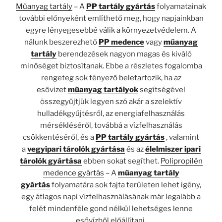
Műanyag tartály
– A
PP tartály gyártás
folyamatainak
további előnyeként említhető meg, hogy napjainkban
egyre lényegesebbé válik a környezetvédelem. A
nálunk beszerezhető
PP medence
vagy
műanyag
tartály
berendezések nagyon magas és kiváló
minőséget biztosítanak. Ebbe a részletes fogalomba
rengeteg sok tényező beletartozik, ha az
esővizet
műanyag tartályok
segítségével
összegyűjtjük legyen szó akár a szelektív
hulladékgyűjtésről, az energiafelhasználás
mérsékléséről, továbbá a vízfelhasználás
csökkentéséről, és a
PP tartály gyártás
, valamint
a
vegyipari tárolók gyártása
és az
élelmiszer ipari
tárolók gyártása
ebben sokat segíthet.
Polipropilén
medence gyártás
– A
műanyag tartály
gyártás
folyamatára sok fajta területen lehet igény,
egy átlagos napi vízfelhasználásának már legalább a
felét mindenféle gond nélkül lehetséges lenne
esővízből előállítani.