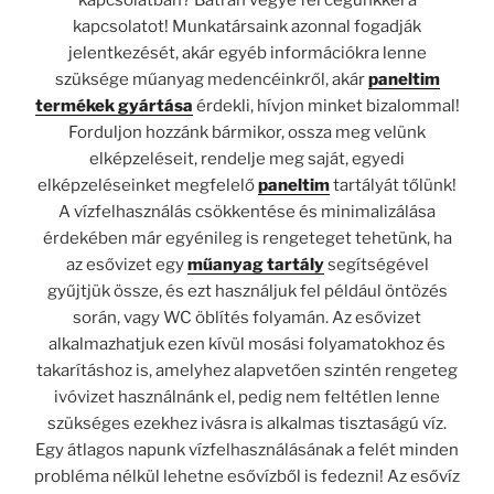
kapcsolatot! Munkatársaink azonnal fogadják
jelentkezését, akár egyéb információkra lenne
szüksége műanyag medencéinkről, akár
paneltim
termékek gyártása
érdekli, hívjon minket bizalommal!
Forduljon hozzánk bármikor, ossza meg velünk
elképzeléseit, rendelje meg saját, egyedi
elképzeléseinket megfelelő
paneltim
tartályát tőlünk!
A vízfelhasználás csökkentése és minimalizálása
érdekében már egyénileg is rengeteget tehetünk, ha
az esővizet egy
műanyag tartály
segítségével
gyűjtjük össze, és ezt használjuk fel például öntözés
során, vagy WC öblítés folyamán. Az esővizet
alkalmazhatjuk ezen kívül mosási folyamatokhoz és
takarításhoz is, amelyhez alapvetően szintén rengeteg
ivóvizet használnánk el, pedig nem feltétlen lenne
szükséges ezekhez ivásra is alkalmas tisztaságú víz.
Egy átlagos napunk vízfelhasználásának a felét minden
probléma nélkül lehetne esővízből is fedezni! Az esővíz