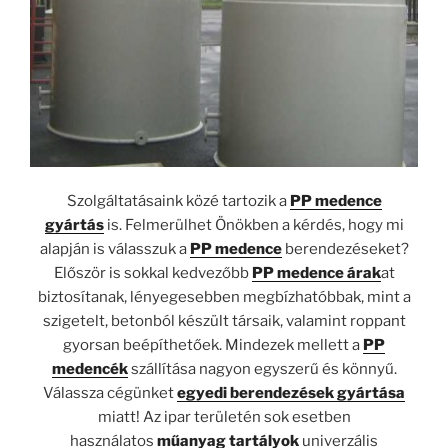
Szolgáltatásaink közé tartozik a
PP medence
gyártás
is. Felmerülhet Önökben a kérdés, hogy mi
alapján is válasszuk a
PP medence
berendezéseket?
Először is sokkal kedvezőbb
PP medence árak
at
biztosítanak, lényegesebben megbízhatóbbak, mint a
szigetelt, betonból készült társaik, valamint roppant
gyorsan beépíthetőek. Mindezek mellett a
PP
medencék
szállítása nagyon egyszerű és könnyű.
Válassza cégünket
egyedi berendezések gyártása
miatt! Az ipar területén sok esetben
használatos
műanyag tartályok
univerzális