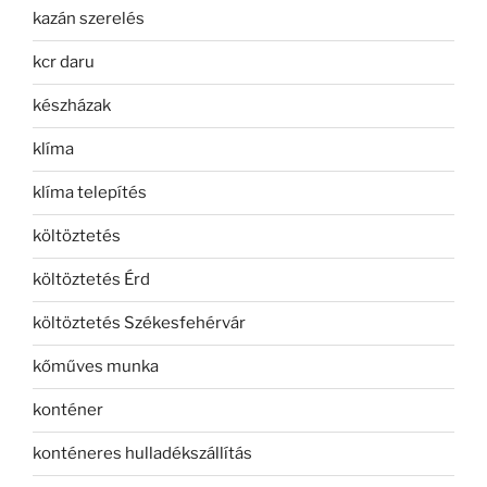
kazán szerelés
kcr daru
készházak
klíma
klíma telepítés
költöztetés
költöztetés Érd
költöztetés Székesfehérvár
kőműves munka
konténer
konténeres hulladékszállítás