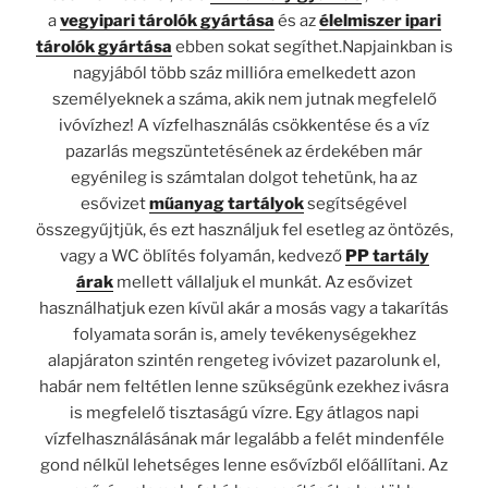
a
vegyipari tárolók gyártása
és az
élelmiszer ipari
tárolók gyártása
ebben sokat segíthet.Napjainkban is
nagyjából több száz millióra emelkedett azon
személyeknek a száma, akik nem jutnak megfelelő
ivóvízhez! A vízfelhasználás csökkentése és a víz
pazarlás megszüntetésének az érdekében már
egyénileg is számtalan dolgot tehetünk, ha az
esővizet
műanyag tartályok
segítségével
összegyűjtjük, és ezt használjuk fel esetleg az öntözés,
vagy a WC öblítés folyamán, kedvező
PP tartály
árak
mellett vállaljuk el munkát. Az esővizet
használhatjuk ezen kívül akár a mosás vagy a takarítás
folyamata során is, amely tevékenységekhez
alapjáraton szintén rengeteg ivóvizet pazarolunk el,
habár nem feltétlen lenne szükségünk ezekhez ivásra
is megfelelő tisztaságú vízre. Egy átlagos napi
vízfelhasználásának már legalább a felét mindenféle
gond nélkül lehetséges lenne esővízből előállítani. Az