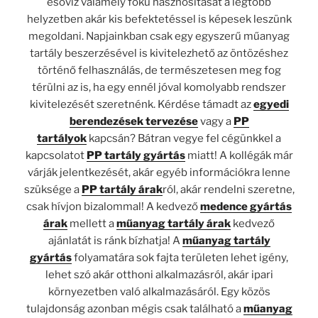
esővíz valamely fokú hasznosítását a legtöbb
helyzetben akár kis befektetéssel is képesek leszünk
megoldani. Napjainkban csak egy egyszerű műanyag
tartály beszerzésével is kivitelezhető az öntözéshez
történő felhasználás, de természetesen meg fog
térülni az is, ha egy ennél jóval komolyabb rendszer
kivitelezését szeretnénk. Kérdése támadt az
egyedi
berendezések tervezése
vagy a
PP
tartályok
kapcsán? Bátran vegye fel cégünkkel a
kapcsolatot
PP tartály gyártás
miatt! A kollégák már
várják jelentkezését, akár egyéb információkra lenne
szüksége a
PP tartály árak
ról, akár rendelni szeretne,
csak hívjon bizalommal! A kedvező
medence gyártás
árak
mellett a
műanyag tartály árak
kedvező
ajánlatát is ránk bízhatja! A
műanyag tartály
gyártás
folyamatára sok fajta területen lehet igény,
lehet szó akár otthoni alkalmazásról, akár ipari
környezetben való alkalmazásáról. Egy közös
tulajdonság azonban mégis csak található a
műanyag