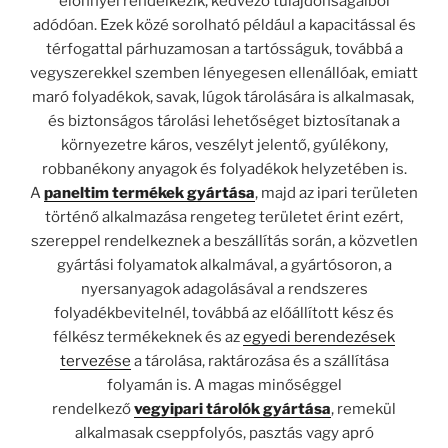
előnnyel rendelkezik, kedvező tulajdonságaiból
adódóan. Ezek közé sorolható például a kapacitással és
térfogattal párhuzamosan a tartósságuk, továbbá a
vegyszerekkel szemben lényegesen ellenállóak, emiatt
maró folyadékok, savak, lúgok tárolására is alkalmasak,
és biztonságos tárolási lehetőséget biztosítanak a
környezetre káros, veszélyt jelentő, gyúlékony,
robbanékony anyagok és folyadékok helyzetében is.
A
paneltim termékek gyártása
, majd az ipari területen
történő alkalmazása rengeteg területet érint ezért,
szereppel rendelkeznek a beszállítás során, a közvetlen
gyártási folyamatok alkalmával, a gyártósoron, a
nyersanyagok adagolásával a rendszeres
folyadékbevitelnél, továbbá az előállított kész és
félkész termékeknek és az
egyedi berendezések
tervezése
a tárolása, raktározása és a szállítása
folyamán is. A magas minőséggel
rendelkező
vegyipari tárolók gyártása
, remekül
alkalmasak cseppfolyós, pasztás vagy apró