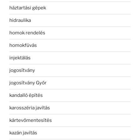
háztartási gépek
hidraulika
homok rendelés
homokfúvás
injektálás
jogosítvány
jogosítvány Győr
kandalló építés
karosszéria javítás
kártevőmentesítés
kazán javítás