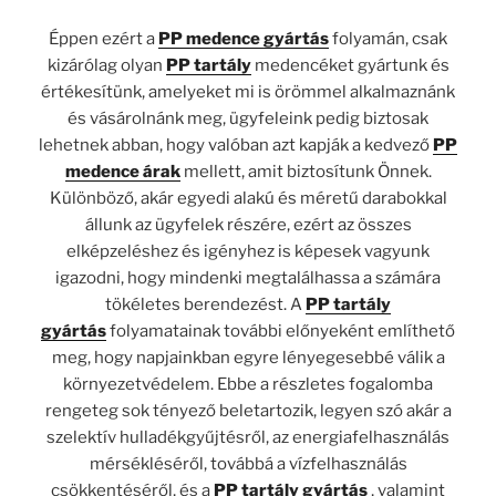
Éppen ezért a
PP medence gyártás
folyamán, csak
kizárólag olyan
PP tartály
medencéket gyártunk és
értékesítünk, amelyeket mi is örömmel alkalmaznánk
és vásárolnánk meg, ügyfeleink pedig biztosak
lehetnek abban, hogy valóban azt kapják a kedvező
PP
medence árak
mellett, amit biztosítunk Önnek.
Különböző, akár egyedi alakú és méretű darabokkal
állunk az ügyfelek részére, ezért az összes
elképzeléshez és igényhez is képesek vagyunk
igazodni, hogy mindenki megtalálhassa a számára
tökéletes berendezést. A
PP tartály
gyártás
folyamatainak további előnyeként említhető
meg, hogy napjainkban egyre lényegesebbé válik a
környezetvédelem. Ebbe a részletes fogalomba
rengeteg sok tényező beletartozik, legyen szó akár a
szelektív hulladékgyűjtésről, az energiafelhasználás
mérsékléséről, továbbá a vízfelhasználás
csökkentéséről, és a
PP tartály gyártás
, valamint