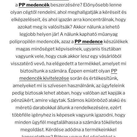
a
PP medencék
beszerzésére? Előnyösebb lenne
olyan cégtől rendelni, ahol meghallgatják a kéréseit és
elképzeléseit, és ahol igazán arra koncentrálnak, hogy
azokat meg is valósítsák? Akkor nálunk a lehető
legjobb helyen jár! A nálunk kapható műanyag
polipropilén medencék, azaz a
PP medence
készülékek
magas minőséget képviselnek, ugyanis tisztában
vagyunk vele, hogy csak akkor lesz egy vásárlóból
visszatérő vevő, ha elégedett a termékkel, amelyet mi
biztosítunk a számára. Éppen emiatt olyan
PP
medencék kivitelezése
során és értékesítünk,
amelyeket mi is szívesen használnánk, az ügyfeleink
pedig biztosak lehet abban, hogy valóban azt kapják a
pénzükért, amire vágytak. Számos különböző alakú és
méretű darabokkal állunk a rendelkezésére, ezért
többféle igényhez is képesek vagyunk igazodni, hogy
minden ügyfél megtalálhassa a számára tökéletes
megoldást. Kérdése adódna a termékeinkkel
kapcsolatban? Bátran vegye fel cégünkkel a