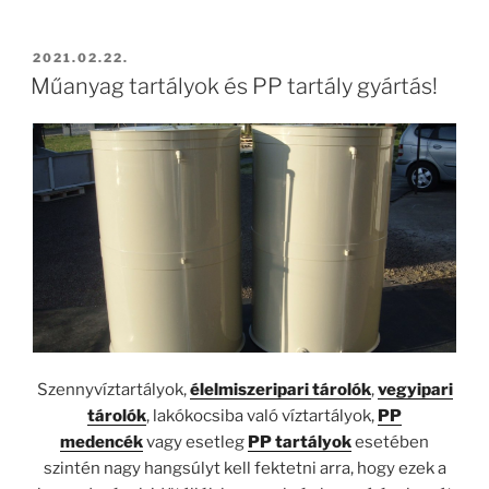
BEKÜLDVE:
2021.02.22.
Műanyag tartályok és PP tartály gyártás!
Szennyvíztartályok,
élelmiszeripari tárolók
,
vegyipari
tárolók
, lakókocsiba való víztartályok,
PP
medencék
vagy esetleg
PP tartályok
esetében
szintén nagy hangsúlyt kell fektetni arra, hogy ezek a