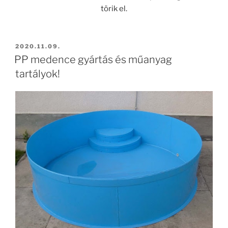
törik el.
BEKÜLDVE:
2020.11.09.
PP medence gyártás és műanyag
tartályok!