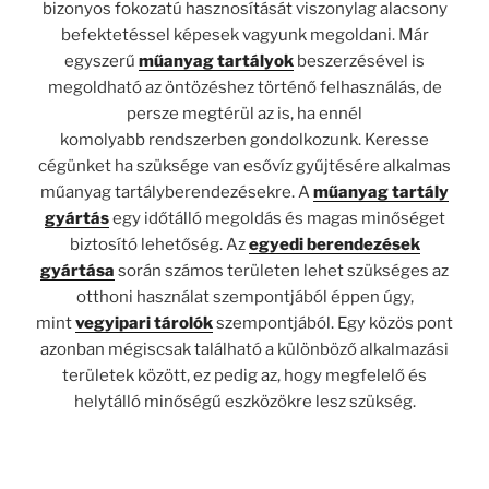
bizonyos fokozatú hasznosítását viszonylag alacsony
befektetéssel képesek vagyunk megoldani. Már
egyszerű
műanyag tartályok
beszerzésével is
megoldható az öntözéshez történő felhasználás, de
persze megtérül az is, ha ennél
komolyabb rendszerben gondolkozunk. Keresse
cégünket ha szüksége van esővíz gyűjtésére alkalmas
műanyag tartályberendezésekre. A
műanyag tartály
gyártás
egy időtálló megoldás és magas minőséget
biztosító lehetőség. Az
egyedi berendezések
gyártása
során számos területen lehet szükséges az
otthoni használat szempontjából éppen úgy,
mint
vegyipari tárolók
szempontjából. Egy közös pont
azonban mégiscsak található a különböző alkalmazási
területek között, ez pedig az, hogy megfelelő és
helytálló minőségű eszközökre lesz szükség.