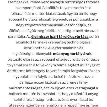
szemcsékkel rendelkező anyagok biztonságos tárolása
szempontjából. A szállítás folyama során és a
felhasználás mentén kialakításuk úgy történik, hogy
roppant helytakarékosak legyenek, ez pontosabban a
négyszögletes formájuknak köszönhetjük, az
állóképességük megfelelő, ezt pedig az acél rácsozat
garantálja. Az
élelmiszer ipari tárolók gyártása
során
előállított termékek rengeteg technológiával
készülhetnek. A legforradalmibb és
legköltséghatékonyabb
műanyag tartály árak
at
biztosító eljárás az a roppant elterjedt rotációs öntés, e
folyamat során a folyékonyra felmelegített műanyag az
öntőforma két tengely folyamán zajló forgatása közben
egyenletesen folyik el a belső felületeken, ezzel
párhuzamosan biztosítva az üreges tárgy
varratmentességét, a falak egyenletes vastagságát a
hajlatok mentén is, továbbá azt, hogy a kiöntött anyag
szinte feszültségmentes, ezért a nyomással és
ütésekkel szemben ellenálló, nem reped meg és nem