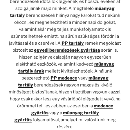
berendezések időtállók legyenek, és hosszú éveken át
szolgáljanak majd minket. A megfelelő
műanyag
tartály
berendezések hiánya nagy károkat tud nekünk
okozni, és megnehezítheti a mindennapi dolgokat,
valamint akár még teljes munkafolyamatok is
szünetelhetnek emiatt, ha sűrűn szükséges törődni a
javítással és a cserével. A
PP tartály
remek megoldást
biztosít az
egyedi berendezések gyártása
során is,
hiszen az igények alapján nagyon egyszerűen
alakítható eszközök, valamint kedvező
műanyag
tartály árak
mellett kivitelezhetőek. A nálunk
beszerezhető
PP medence
vagy
műanyag
tartály
berendezések nagyon magas és kiváló
minőséget biztosítanak, hiszen tisztában vagyunk azzal,
hogy csak akkor lesz egy vásárlóból elégedett vevő, ha
örömmel teli lesz ebben az esetben a
medence
gyártás
vagy a
műanyag tartály
gyártás
folyamatával, amelyet mi valósítunk meg
részére.