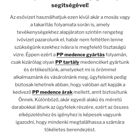
segítségével!
Az esővizet használhatjuk ezen kívül akár a mosás vagy
a takarítás folyamata során is, amely
tevékenységekhez alapjáraton szintén rengeteg
ivóvizet pazarolunk el, habár nem feltétlen lenne
szükségünk ezekhez ivásra is megfelelő tisztaságú
vízre. Éppen ezért a
PP medence gyártás
folyamán,
csak kizárólag olyan
PP tartály
medencéket gyártunk
és értékesítünk, amelyeket mi is örömmel
alkalmaznánk és vásárolnánk meg, ügyfeleink pedig
biztosak lehetnek abban, hogy valóban azt kapják a
kedvező
PP medence árak
mellett, amit biztosítunk
Önnek. Különböző, akár egyedi alakú és méretű
darabokkal állunk az ügyfelek részére, ezért az összes
elképzeléshez és igényhez is képesek vagyunk
igazodni, hogy mindenki megtalálhassa a számára
tökéletes berendezést.