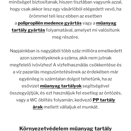
minőséget biztosítanak, hiszen tisztában vagyunk azzal,
hogy csak akkor lesz egy vásárlóból elégedett vevő, ha
örömmel teli lesz ebben az esetben
a
polipropilén
medence gyártás
vagy a
műanyag
tartály gyártás
folyamatával, amelyet mi valósítunk
meg részére.
Napjainkban is nagyjából több száz millióra emelkedett
azon személyeknek a száma, akik nem jutnak
megfelelő ivóvízhez! A vízfelhasználás csökkentése és
a víz pazarlás megszüntetésének az érdekében már
egyénileg is számtalan dolgot tehetünk, ha az
esővizet
műanyag tartályok
segítségével
összegyűjtjük, és ezt használjuk fel esetleg az öntözés,
vagy a WC öblítés folyamán, kedvező
PP tartály
árak
mellett vállaljuk el munkát.
Környezetvédelem műanyag tartály