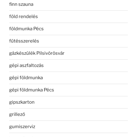
finn szauna
föld rendelés
földmunka Pécs
fűtésszerelés
gázkészülék Pilsivörösvár
gépi aszfaltozás
gépi földmunka
gépi földmunka Pécs
gipszkarton
grillező
gumiszerviz