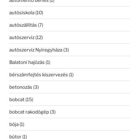
autómentő bérlés
(1)
autósiskola
(10)
autószállítás
(7)
autószerviz
(12)
autószerviz Nyíregyháza
(3)
Balatoni hajózás
(1)
bérszámfejtés kiszervezés
(1)
betonozás
(3)
bobcat
(15)
bobcat rakodógép
(3)
bója
(1)
bútor
(1)