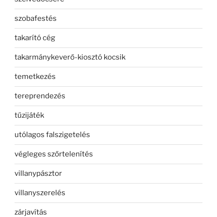
szobafestés
takarító cég
takarmánykeverő-kiosztó kocsik
temetkezés
tereprendezés
tűzijáték
utólagos falszigetelés
végleges szőrtelenítés
villanypásztor
villanyszerelés
zárjavítás