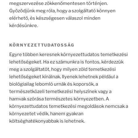
megszervezése zökkenőmentesen történjen.
Győződjünk meg róla, hogy a szolgáltató könnyen
elérhető, és készségesen válaszol minden
kérdésünkre.
KÖRNYEZETTUDATOSSÁG
Egyre többen keresnek környezettudatos temetkezési
lehetőségeket. Ha ez számunkra is fontos, kérdezzük
meg a szolgáltatót, hogy milyen zöld temetkezési
lehetőségeket kínálnak. Ilyenek lehetnek például a
biológiailag lebomló urnák és koporsók, a
természetközeli temetkezési helyszínek vagy a
hamvak szórása természetes környezetben. A
környezettudatos temetkezési megoldások nemcsak a
környezetet védik, hanem gyakran
költséghatékonyabbak is lehetnek.