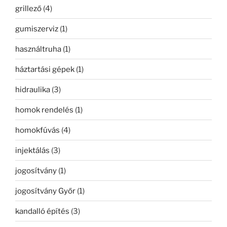
grillező
(4)
gumiszerviz
(1)
használtruha
(1)
háztartási gépek
(1)
hidraulika
(3)
homok rendelés
(1)
homokfúvás
(4)
injektálás
(3)
jogosítvány
(1)
jogosítvány Győr
(1)
kandalló építés
(3)