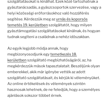
szolgáltatásokat is kínálhat. Ezek közé tartozhatnak a
gyásztanácsadás, a gyászcsoportok szervezése, vagy a
helyi közösségi erőforrásokhoz való hozzáférés
segítése. Kérdezzük meg az
urnás és koporsós
temetés 19. kerületben
szolgáltatót, hogy milyen
gyásztámogatási szolgáltatásokat kínálnak, és hogyan
tudnak segíteni a családnak a nehéz időszakban.
Az egyik legjobb módja annak, hogy
megbizonyosodjunk egy
temetkezés 18.
kerületben
szolgáltató megbízhatóságáról, az, ha
megkérdezzük mások tapasztalatait. Beszéljünk olyan
emberekkel, akik már igénybe vették az adott
szolgáltató szolgáltatásait, és kérjük ki véleményüket.
Az online értékelések és vélemények szintén
hasznosak lehetnek, de ne feledjük, hogy a személyes
ajánlások sokszor többet érnek.