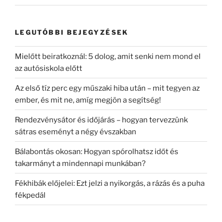
LEGUTÓBBI BEJEGYZÉSEK
Mielőtt beiratkoznál: 5 dolog, amit senki nem mond el
az autósiskola előtt
Az első tíz perc egy műszaki hiba után – mit tegyen az
ember, és mit ne, amíg megjön a segítség!
Rendezvénysátor és időjárás – hogyan tervezzünk
sátras eseményt a négy évszakban
Bálabontás okosan: Hogyan spórolhatsz időt és
takarmányt a mindennapi munkában?
Fékhibák előjelei: Ezt jelzi a nyikorgás, a rázás és a puha
fékpedál