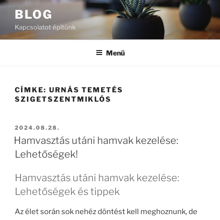
Tartalomhoz
BLOG
Kapcsolatot építünk
Menü
CÍMKE:
URNÁS TEMETÉS
SZIGETSZENTMIKLÓS
BEKÜLDVE:
2024.08.28.
Hamvasztás utáni hamvak kezelése:
Lehetőségek!
Hamvasztás utáni hamvak kezelése:
Lehetőségek és tippek
Az élet során sok nehéz döntést kell meghoznunk, de