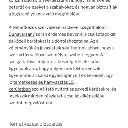
konzultáció során kérdezzünk rá, hogy ismerik-e és
betartják-e ezeket a szabályokat, és hogyan biztosítják
a jogszabályoknak való megfelelést.
A
temetkezés szervezése Ráckeve, Szigethalom,
Dunavarsány
során érdemes bevonni a családtagokat
és közeli barátokat is a döntéshozatalba. Az ő
véleményük és javaslataik segíthetnek abban, hogy a
szertartás valóban személyre szabott legyen. A
szolgáltatóval folytatott beszélgetések során
figyeljünk arra, hogy milyen mértékben veszik
figyelembe a család egyedi igényeit és kéréseit. Egy
jó
temetkezés és hamvasztás 19.
kerületben
szolgáltató nyitott az egyedi kérésekre, és
igyekszik minden részletet a család elképzelései
szerint megvalósítani.
Temetkezési biztosítás