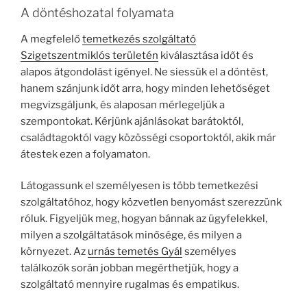
A döntéshozatal folyamata
A megfelelő
temetkezés szolgáltató
Szigetszentmiklós területén
kiválasztása időt és
alapos átgondolást igényel. Ne siessük el a döntést,
hanem szánjunk időt arra, hogy minden lehetőséget
megvizsgáljunk, és alaposan mérlegeljük a
szempontokat. Kérjünk ajánlásokat barátoktól,
családtagoktól vagy közösségi csoportoktól, akik már
átestek ezen a folyamaton.
Látogassunk el személyesen is több temetkezési
szolgáltatóhoz, hogy közvetlen benyomást szerezzünk
róluk. Figyeljük meg, hogyan bánnak az ügyfelekkel,
milyen a szolgáltatások minősége, és milyen a
környezet. Az
urnás temetés Gyál
személyes
találkozók során jobban megérthetjük, hogy a
szolgáltató mennyire rugalmas és empatikus.