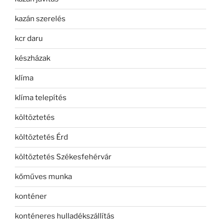
kazán szerelés
kcr daru
készházak
klíma
klíma telepítés
költöztetés
költöztetés Érd
költöztetés Székesfehérvár
kőműves munka
konténer
konténeres hulladékszállítás