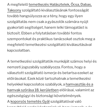
A megfelelő
temetkezés Halásztelek, Ócsa, Dabas,
Taksony
szolgáltató kiválasztásának fontosságát
tovább hangsúlyozza az a tény, hogy egy ilyen
szolgáltatás nem csak a gyászolók számára nyújt
gyakorlati segítséget, hanem lelki támogatást is
biztosít. Ebben a folytatásban további fontos
szempontokat és praktikus tanácsokat osztok meg a
megfelelő temetkezési szolgáltató kiválasztásával
kapcsolatban.
A temetkezési szolgáltatók munkáját számos helyi és
nemzeti jogszabály szabályozza. Fontos, hogy a
választott szolgáltató ismerje és betartsa ezeket az
előírásokat. Ezek közé tartozhatnak a temetkezési
helyekkel kapcsolatos szabályok, a
hamvasztás és a
hamvak szórása 18. kerületben
előírásai, valamint az
egészségügyi és biztonsági követelmények.
A
koporsós temetés Gyál
szolgáltatóval való