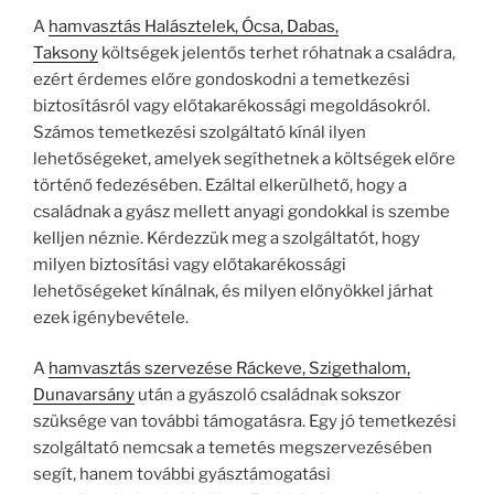
A
hamvasztás Halásztelek, Ócsa, Dabas,
Taksony
költségek jelentős terhet róhatnak a családra,
ezért érdemes előre gondoskodni a temetkezési
biztosításról vagy előtakarékossági megoldásokról.
Számos temetkezési szolgáltató kínál ilyen
lehetőségeket, amelyek segíthetnek a költségek előre
történő fedezésében. Ezáltal elkerülhető, hogy a
családnak a gyász mellett anyagi gondokkal is szembe
kelljen néznie. Kérdezzük meg a szolgáltatót, hogy
milyen biztosítási vagy előtakarékossági
lehetőségeket kínálnak, és milyen előnyökkel járhat
ezek igénybevétele.
A
hamvasztás szervezése Ráckeve, Szigethalom,
Dunavarsány
után a gyászoló családnak sokszor
szüksége van további támogatásra. Egy jó temetkezési
szolgáltató nemcsak a temetés megszervezésében
segít, hanem további gyásztámogatási