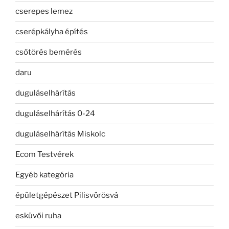
cserepes lemez
cserépkályha építés
csőtörés bemérés
daru
duguláselhárítás
duguláselhárítás 0-24
duguláselhárítás Miskolc
Ecom Testvérek
Egyéb kategória
épületgépészet Pilisvörösvá
esküvői ruha