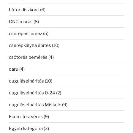
bútor diszkont
(6)
CNC marás
(8)
cserepes lemez
(5)
cserépkályha építés
(10)
csőtörés bemérés
(4)
daru
(4)
duguláselhárítás
(10)
duguláselhárítás 0-24
(2)
duguláselhárítás Miskolc
(9)
Ecom Testvérek
(9)
Egyéb kategória
(3)