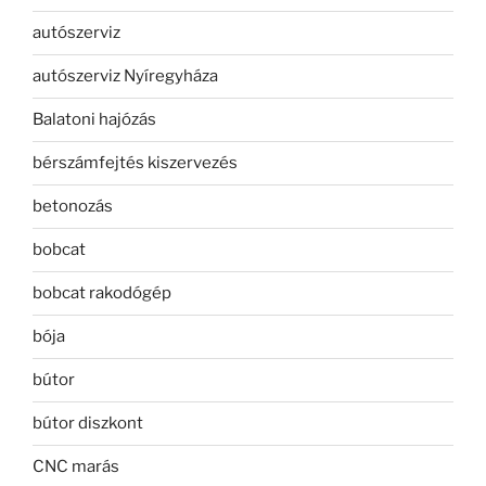
autószerviz
autószerviz Nyíregyháza
Balatoni hajózás
bérszámfejtés kiszervezés
betonozás
bobcat
bobcat rakodógép
bója
bútor
bútor diszkont
CNC marás