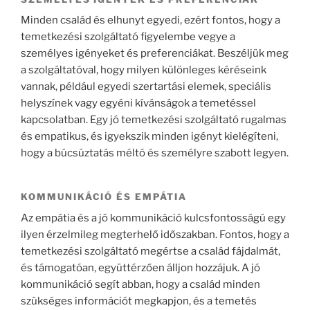
Minden család és elhunyt egyedi, ezért fontos, hogy a
temetkezési szolgáltató figyelembe vegye a
személyes igényeket és preferenciákat. Beszéljük meg
a szolgáltatóval, hogy milyen különleges kéréseink
vannak, például egyedi szertartási elemek, speciális
helyszínek vagy egyéni kívánságok a temetéssel
kapcsolatban. Egy jó temetkezési szolgáltató rugalmas
és empatikus, és igyekszik minden igényt kielégíteni,
hogy a búcsúztatás méltó és személyre szabott legyen.
KOMMUNIKÁCIÓ ÉS EMPÁTIA
Az empátia és a jó kommunikáció kulcsfontosságú egy
ilyen érzelmileg megterhelő időszakban. Fontos, hogy a
temetkezési szolgáltató megértse a család fájdalmát,
és támogatóan, együttérzően álljon hozzájuk. A jó
kommunikáció segít abban, hogy a család minden
szükséges információt megkapjon, és a temetés