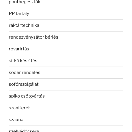
ponthegesztők
PP tartály
raktártechnika
rendezvénysátor bérlés
rovarirtás
sírkő készítés
sóder rendelés
sofőrszolgálat
spiko cső gyártás
szaniterek
szauna
szélvédőcsere