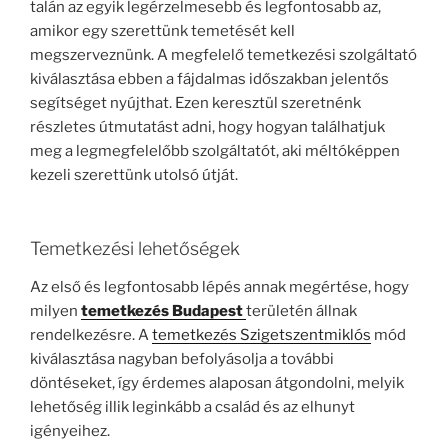
talán az egyik legérzelmesebb és legfontosabb az,
amikor egy szerettünk temetését kell
megszerveznünk. A megfelelő temetkezési szolgáltató
kiválasztása ebben a fájdalmas időszakban jelentős
segítséget nyújthat. Ezen keresztül szeretnénk
részletes útmutatást adni, hogy hogyan találhatjuk
meg a legmegfelelőbb szolgáltatót, aki méltóképpen
kezeli szerettünk utolsó útját.
Temetkezési lehetőségek
Az első és legfontosabb lépés annak megértése, hogy
milyen
temetkezés Budapest
területén állnak
rendelkezésre. A
temetkezés Szigetszentmiklós
mód
kiválasztása nagyban befolyásolja a további
döntéseket, így érdemes alaposan átgondolni, melyik
lehetőség illik leginkább a család és az elhunyt
igényeihez.