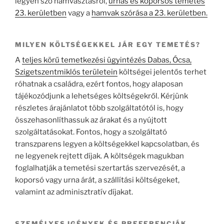
legyen szó hamvasztásról,
urnás és koporsós temetés
23. kerületben
vagy a
hamvak szórása a 23. kerületben.
MILYEN KÖLTSÉGEKKEL JÁR EGY TEMETÉS?
A
teljes körű temetkezési ügyintézés Dabas, Ócsa,
Szigetszentmiklós területein
költségei jelentős terhet
róhatnak a családra, ezért fontos, hogy alaposan
tájékozódjunk a lehetséges költségekről. Kérjünk
részletes árajánlatot több szolgáltatótól is, hogy
összehasonlíthassuk az árakat és a nyújtott
szolgáltatásokat. Fontos, hogy a szolgáltató
transzparens legyen a költségekkel kapcsolatban, és
ne legyenek rejtett díjak. A költségek magukban
foglalhatják a temetési szertartás szervezését, a
koporsó vagy urna árát, a szállítási költségeket,
valamint az adminisztratív díjakat.
SZEMÉLYES IGÉNYEK ÉS PREFERENCIÁK