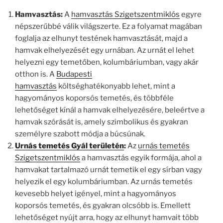
Hamvasztás:
A
hamvasztás Szigetszentmiklós
egyre
népszerűbbé válik világszerte. Ez a folyamat magában
foglalja az elhunyt testének hamvasztását, majd a
hamvak elhelyezését egy urnában. Az urnát el lehet
helyezni egy temetőben, kolumbáriumban, vagy akár
otthon is. A
Budapesti
hamvasztás
költséghatékonyabb lehet, mint a
hagyományos koporsós temetés, és többféle
lehetőséget kínál a hamvak elhelyezésére, beleértve a
hamvak szórását is, amely szimbolikus és gyakran
személyre szabott módja a búcsúnak.
Urnás temetés Gyál területén
:
Az
urnás temetés
Szigetszentmiklós
a hamvasztás egyik formája, ahol a
hamvakat tartalmazó urnát temetik el egy sírban vagy
helyezik el egy kolumbáriumban. Az urnás temetés
kevesebb helyet igényel, mint a hagyományos
koporsós temetés, és gyakran olcsóbb is. Emellett
lehetőséget nyújt arra, hogy az elhunyt hamvait több