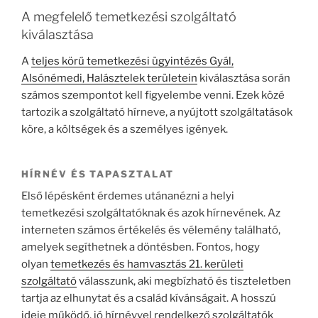
A megfelelő temetkezési szolgáltató
kiválasztása
A
teljes körű temetkezési ügyintézés Gyál,
Alsónémedi, Halásztelek területein
kiválasztása során
számos szempontot kell figyelembe venni. Ezek közé
tartozik a szolgáltató hírneve, a nyújtott szolgáltatások
köre, a költségek és a személyes igények.
HÍRNÉV ÉS TAPASZTALAT
Első lépésként érdemes utánanézni a helyi
temetkezési szolgáltatóknak és azok hírnevének. Az
interneten számos értékelés és vélemény található,
amelyek segíthetnek a döntésben. Fontos, hogy
olyan
temetkezés és hamvasztás 21. kerületi
szolgáltató
válasszunk, aki megbízható és tiszteletben
tartja az elhunytat és a család kívánságait. A hosszú
ideje működő, jó hírnévvel rendelkező szolgáltatók