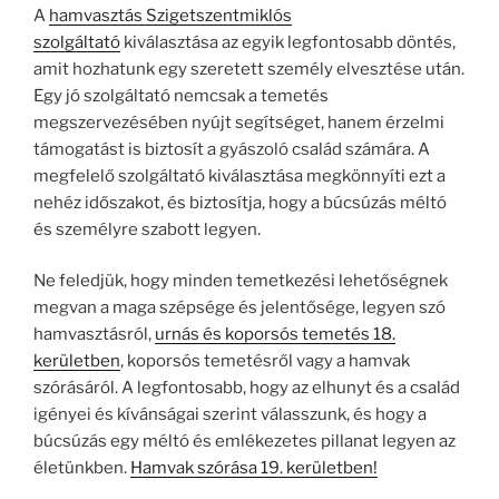
A
hamvasztás Szigetszentmiklós
szolgáltató
kiválasztása az egyik legfontosabb döntés,
amit hozhatunk egy szeretett személy elvesztése után.
Egy jó szolgáltató nemcsak a temetés
megszervezésében nyújt segítséget, hanem érzelmi
támogatást is biztosít a gyászoló család számára. A
megfelelő szolgáltató kiválasztása megkönnyíti ezt a
nehéz időszakot, és biztosítja, hogy a búcsúzás méltó
és személyre szabott legyen.
Ne feledjük, hogy minden temetkezési lehetőségnek
megvan a maga szépsége és jelentősége, legyen szó
hamvasztásról,
urnás és koporsós temetés 18.
kerületben
, koporsós temetésről vagy a hamvak
szórásáról. A legfontosabb, hogy az elhunyt és a család
igényei és kívánságai szerint válasszunk, és hogy a
búcsúzás egy méltó és emlékezetes pillanat legyen az
életünkben.
Hamvak szórása 19. kerületben!