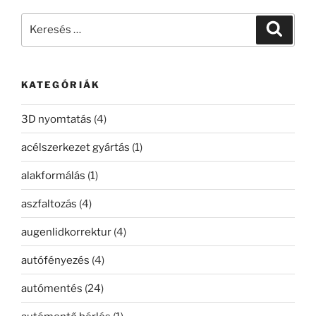
Keresés
Keresé
a
következő
kifejezésre:
KATEGÓRIÁK
3D nyomtatás
(4)
acélszerkezet gyártás
(1)
alakformálás
(1)
aszfaltozás
(4)
augenlidkorrektur
(4)
autófényezés
(4)
autómentés
(24)