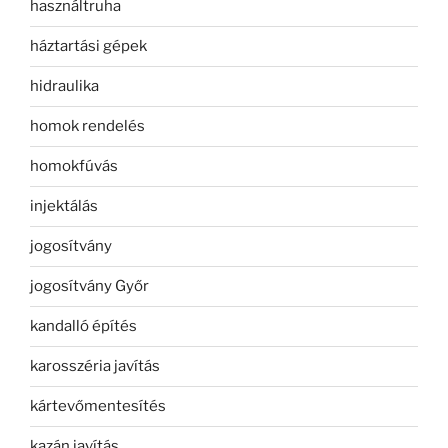
használtruha
háztartási gépek
hidraulika
homok rendelés
homokfúvás
injektálás
jogosítvány
jogosítvány Győr
kandalló építés
karosszéria javítás
kártevőmentesítés
kazán javítás