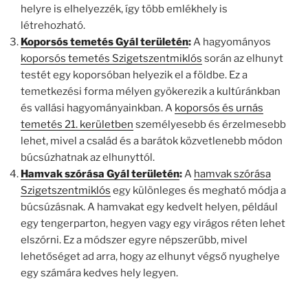
helyre is elhelyezzék, így több emlékhely is
létrehozható.
Koporsós temetés Gyál területén
:
A hagyományos
koporsós temetés Szigetszentmiklós
során az elhunyt
testét egy koporsóban helyezik el a földbe. Ez a
temetkezési forma mélyen gyökerezik a kultúránkban
és vallási hagyományainkban. A
koporsós és urnás
temetés 21. kerületben
személyesebb és érzelmesebb
lehet, mivel a család és a barátok közvetlenebb módon
búcsúzhatnak az elhunyttól.
Hamvak szórása Gyál területén
:
A
hamvak szórása
Szigetszentmiklós
egy különleges és megható módja a
búcsúzásnak. A hamvakat egy kedvelt helyen, például
egy tengerparton, hegyen vagy egy virágos réten lehet
elszórni. Ez a módszer egyre népszerűbb, mivel
lehetőséget ad arra, hogy az elhunyt végső nyughelye
egy számára kedves hely legyen.