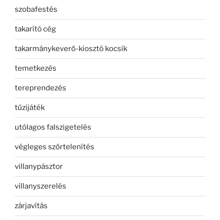
szobafestés
takarító cég
takarmánykeverő-kiosztó kocsik
temetkezés
tereprendezés
tűzijáték
utólagos falszigetelés
végleges szőrtelenítés
villanypásztor
villanyszerelés
zárjavítás