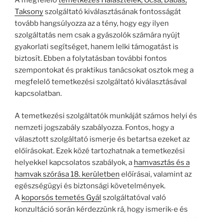
Taksony
szolgáltató kiválasztásának fontosságát
tovább hangsúlyozza az a tény, hogy egy ilyen
szolgáltatás nem csak a gyászolók számára nyújt
gyakorlati segítséget, hanem lelki támogatást is
biztosít. Ebben a folytatásban további fontos
szempontokat és praktikus tanácsokat osztok meg a
megfelelő temetkezési szolgáltató kiválasztásával
kapcsolatban.
A temetkezési szolgáltatók munkáját számos helyi és
nemzeti jogszabály szabályozza. Fontos, hogy a
választott szolgáltató ismerje és betartsa ezeket az
előírásokat. Ezek közé tartozhatnak a temetkezési
helyekkel kapcsolatos szabályok, a
hamvasztás és a
hamvak szórása 18. kerületben
előírásai, valamint az
egészségügyi és biztonsági követelmények.
A
koporsós temetés Gyál
szolgáltatóval való
konzultáció során kérdezzünk rá, hogy ismerik-e és