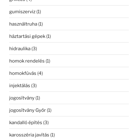
gumiszerviz
(1)
használtruha
(1)
háztartási gépek
(1)
hidraulika
(3)
homok rendelés
(1)
homokfúvás
(4)
injektálás
(3)
jogosítvány
(1)
jogosítvány Győr
(1)
kandalló építés
(3)
karosszéria javítás
(1)