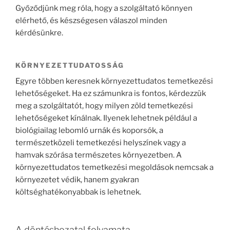
Győződjünk meg róla, hogy a szolgáltató könnyen
elérhető, és készségesen válaszol minden
kérdésünkre.
KÖRNYEZETTUDATOSSÁG
Egyre többen keresnek környezettudatos temetkezési
lehetőségeket. Ha ez számunkra is fontos, kérdezzük
meg a szolgáltatót, hogy milyen zöld temetkezési
lehetőségeket kínálnak. Ilyenek lehetnek például a
biológiailag lebomló urnák és koporsók, a
természetközeli temetkezési helyszínek vagy a
hamvak szórása természetes környezetben. A
környezettudatos temetkezési megoldások nemcsak a
környezetet védik, hanem gyakran
költséghatékonyabbak is lehetnek.
A döntéshozatal folyamata