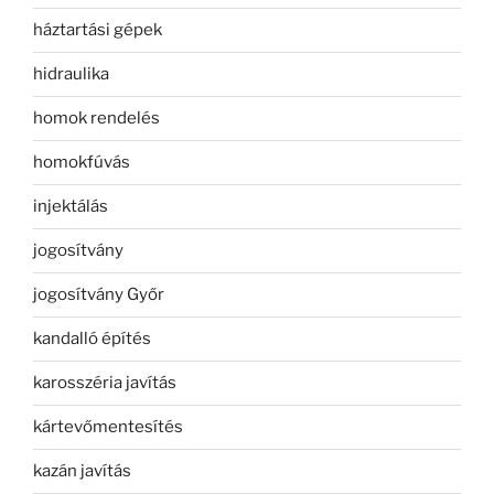
háztartási gépek
hidraulika
homok rendelés
homokfúvás
injektálás
jogosítvány
jogosítvány Győr
kandalló építés
karosszéria javítás
kártevőmentesítés
kazán javítás