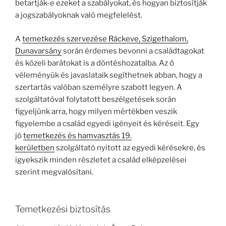
betartják-e ezeket a szabályokat, és hogyan biztosítják
a jogszabályoknak való megfelelést.
A
temetkezés szervezése Ráckeve, Szigethalom,
Dunavarsány
során érdemes bevonni a családtagokat
és közeli barátokat is a döntéshozatalba. Az ő
véleményük és javaslataik segíthetnek abban, hogy a
szertartás valóban személyre szabott legyen. A
szolgáltatóval folytatott beszélgetések során
figyeljünk arra, hogy milyen mértékben veszik
figyelembe a család egyedi igényeit és kéréseit. Egy
jó
temetkezés és hamvasztás 19.
kerületben
szolgáltató nyitott az egyedi kérésekre, és
igyekszik minden részletet a család elképzelései
szerint megvalósítani.
Temetkezési biztosítás