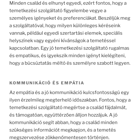
Minden család és elhunyt egyedi, ezért fontos, hogy a
temetkezési szolgáltató figyelembe vegye a
személyes igényeket és preferenciákat. Beszéljük meg
a szolgáltatóval, hogy milyen különleges kéréseink
vannak, például egyedi szertartási elemek, speciális
helyszínek vagy egyéni kívánságok a temetéssel
kapcsolatban. Egy jó temetkezési szolgáltató rugalmas
és empatikus, és igyekszik minden igényt kielégíteni,
hogy a búcsúztatás méltó és személyre szabott legyen.
KOMMUNIKÁCIÓ ÉS EMPÁTIA
Az empátia és a jó kommunikáció kulcsfontosságú egy
ilyen érzelmileg megterhelő időszakban. Fontos, hogy a
temetkezési szolgáltató megértse a család fájdalmát,
és támogatóan, együttérzően álljon hozzájuk. A jó
kommunikáció segít abban, hogy a család minden
szükséges információt megkapjon, és a temetés
megszervezése zökkenőmentesen történjen.