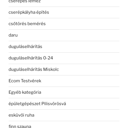
cserepes lemez
cserépkályha építés
csőtörés bemérés
daru
duguláselhárítás
duguláselhárítás 0-24
duguláselhárítás Miskolc
Ecom Testvérek
Egyéb kategória
épületgépészet Pilisvörösvá
esküvői ruha
finn szauna