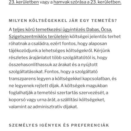
23. kerületben
vagy a
hamvak szórása a 23. kerületben.
MILYEN KÖLTSÉGEKKEL JÁR EGY TEMETÉS?
A
teljes körű temetkezési ügyintézés Dabas, Ócsa,
Szigetszentmiklós területein
költségei jelentős terhet
róhatnak a családra, ezért fontos, hogy alaposan
tájékozódjunk a lehetséges költségekről. Kérjünk
részletes árajánlatot több szolgáltatótól is, hogy
összehasonlíthassuk az árakat és a nyújtott
szolgáltatásokat. Fontos, hogy a szolgáltató
transzparens legyen a költségekkel kapcsolatban, és
ne legyenek rejtett díjak. A költségek magukban
foglalhatják a temetési szertartás szervezését, a
koporsó vagy urna árát, a szállítási költségeket,
valamint az adminisztratív díjakat.
SZEMÉLYES IGÉNYEK ÉS PREFERENCIÁK