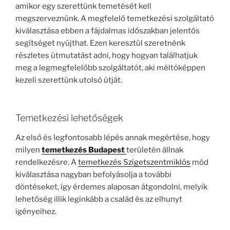
amikor egy szerettünk temetését kell
megszerveznünk. A megfelelő temetkezési szolgáltató
kiválasztása ebben a fájdalmas időszakban jelentős
segítséget nyújthat. Ezen keresztül szeretnénk
részletes útmutatást adni, hogy hogyan találhatjuk
meg a legmegfelelőbb szolgáltatót, aki méltóképpen
kezeli szerettünk utolsó útját.
Temetkezési lehetőségek
Az első és legfontosabb lépés annak megértése, hogy
milyen
temetkezés Budapest
területén állnak
rendelkezésre. A
temetkezés Szigetszentmiklós
mód
kiválasztása nagyban befolyásolja a további
döntéseket, így érdemes alaposan átgondolni, melyik
lehetőség illik leginkább a család és az elhunyt
igényeihez.