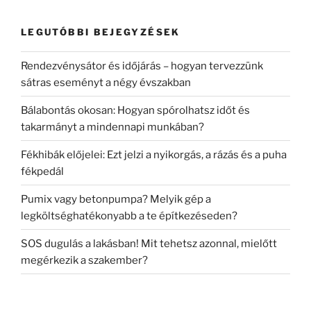
LEGUTÓBBI BEJEGYZÉSEK
Rendezvénysátor és időjárás – hogyan tervezzünk
sátras eseményt a négy évszakban
Bálabontás okosan: Hogyan spórolhatsz időt és
takarmányt a mindennapi munkában?
Fékhibák előjelei: Ezt jelzi a nyikorgás, a rázás és a puha
fékpedál
Pumix vagy betonpumpa? Melyik gép a
legköltséghatékonyabb a te építkezéseden?
SOS dugulás a lakásban! Mit tehetsz azonnal, mielőtt
megérkezik a szakember?