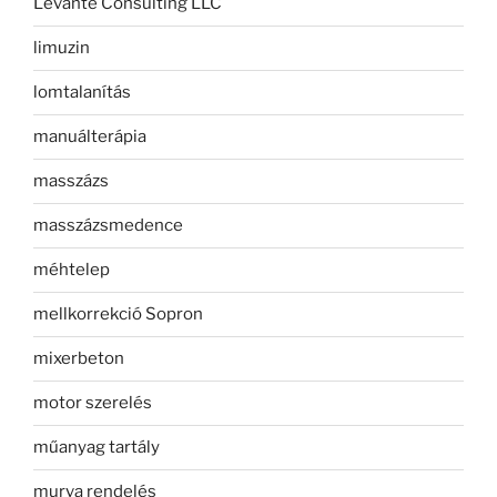
Levante Consulting LLC
limuzin
lomtalanítás
manuálterápia
masszázs
masszázsmedence
méhtelep
mellkorrekció Sopron
mixerbeton
motor szerelés
műanyag tartály
murva rendelés