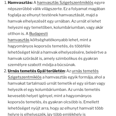
Hamvasztás:
A
hamvasztás Szigetszentmiklós
egyre
népszerűbbé válik világszerte. Ez a folyamat magában
foglalja az elhunyt testének hamvasztását, majd a
hamvak elhelyezését egy urnában. Az urnát el lehet
helyezni egy temetőben, kolumbáriumban, vagy akár
otthon is. A
Budapesti
hamvasztás
költséghatékonyabb lehet, mint a
hagyományos koporsós temetés, és többféle
lehetőséget kínál a hamvak elhelyezésére, beleértve a
hamvak szórását is, amely szimbolikus és gyakran
személyre szabott módja a búcsúnak.
Urnás temetés Gyál területén
:
Az
urnás temetés
Szigetszentmiklós
a hamvasztás egyik formája, ahol a
hamvakat tartalmazó urnát temetik el egy sírban vagy
helyezik el egy kolumbáriumban. Az urnás temetés
kevesebb helyet igényel, mint a hagyományos
koporsós temetés, és gyakran olcsóbb is. Emellett
lehetőséget nyújt arra, hogy az elhunyt hamvait több
helyre is elhelyezzék, így több emlékhely is