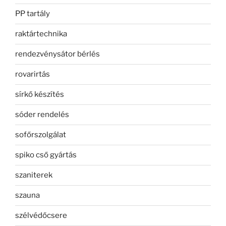
PP tartály
raktártechnika
rendezvénysátor bérlés
rovarirtás
sírkő készítés
sóder rendelés
sofőrszolgálat
spiko cső gyártás
szaniterek
szauna
szélvédőcsere