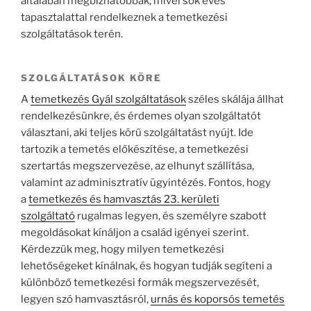
általában megbízhatóbbak, mivel sok éves
tapasztalattal rendelkeznek a temetkezési
szolgáltatások terén.
SZOLGÁLTATÁSOK KÖRE
A
temetkezés Gyál szolgáltatások
széles skálája állhat
rendelkezésünkre, és érdemes olyan szolgáltatót
választani, aki teljes körű szolgáltatást nyújt. Ide
tartozik a temetés előkészítése, a temetkezési
szertartás megszervezése, az elhunyt szállítása,
valamint az adminisztratív ügyintézés. Fontos, hogy
a
temetkezés és hamvasztás 23. kerületi
szolgáltató
rugalmas legyen, és személyre szabott
megoldásokat kínáljon a család igényei szerint.
Kérdezzük meg, hogy milyen temetkezési
lehetőségeket kínálnak, és hogyan tudják segíteni a
különböző temetkezési formák megszervezését,
legyen szó hamvasztásról,
urnás és koporsós temetés