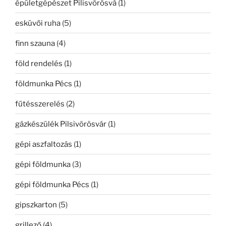
épületgépészet Pilisvörösvá
(1)
esküvői ruha
(5)
finn szauna
(4)
föld rendelés
(1)
földmunka Pécs
(1)
fűtésszerelés
(2)
gázkészülék Pilsivörösvár
(1)
gépi aszfaltozás
(1)
gépi földmunka
(3)
gépi földmunka Pécs
(1)
gipszkarton
(5)
grillező
(4)