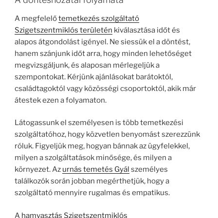
A megfelelő
temetkezés szolgáltató
Szigetszentmiklós területén
kiválasztása időt és
alapos átgondolást igényel. Ne siessük el a döntést,
hanem szánjunk időt arra, hogy minden lehetőséget
megvizsgáljunk, és alaposan mérlegeljük a
szempontokat. Kérjünk ajánlásokat barátoktól,
családtagoktól vagy közösségi csoportoktól, akik már
átestek ezen a folyamaton.
Látogassunk el személyesen is több temetkezési
szolgáltatóhoz, hogy közvetlen benyomást szerezzünk
róluk. Figyeljük meg, hogyan bánnak az ügyfelekkel,
milyen a szolgáltatások minősége, és milyen a
környezet. Az
urnás temetés Gyál
személyes
találkozók során jobban megérthetjük, hogy a
szolgáltató mennyire rugalmas és empatikus.
A
hamvasztás Szigetszentmiklós