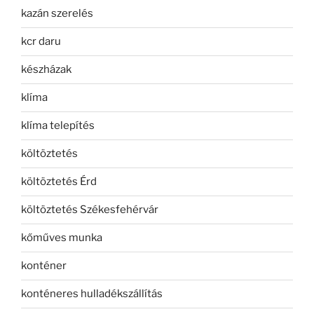
kazán szerelés
kcr daru
készházak
klíma
klíma telepítés
költöztetés
költöztetés Érd
költöztetés Székesfehérvár
kőműves munka
konténer
konténeres hulladékszállítás