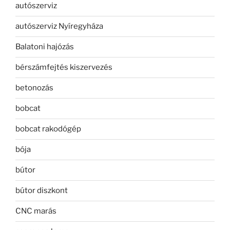
autószerviz
autószerviz Nyíregyháza
Balatoni hajózás
bérszámfejtés kiszervezés
betonozás
bobcat
bobcat rakodógép
bója
bútor
bútor diszkont
CNC marás