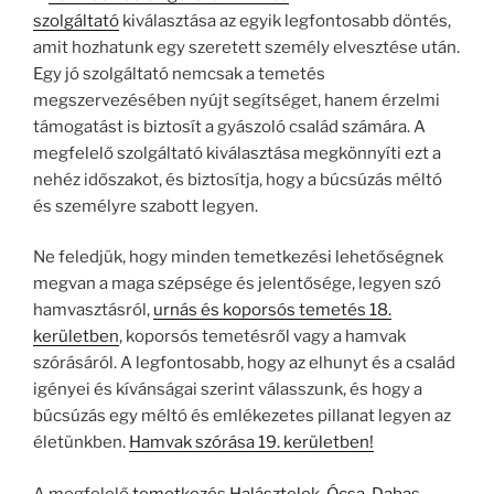
szolgáltató
kiválasztása az egyik legfontosabb döntés,
amit hozhatunk egy szeretett személy elvesztése után.
Egy jó szolgáltató nemcsak a temetés
megszervezésében nyújt segítséget, hanem érzelmi
támogatást is biztosít a gyászoló család számára. A
megfelelő szolgáltató kiválasztása megkönnyíti ezt a
nehéz időszakot, és biztosítja, hogy a búcsúzás méltó
és személyre szabott legyen.
Ne feledjük, hogy minden temetkezési lehetőségnek
megvan a maga szépsége és jelentősége, legyen szó
hamvasztásról,
urnás és koporsós temetés 18.
kerületben
, koporsós temetésről vagy a hamvak
szórásáról. A legfontosabb, hogy az elhunyt és a család
igényei és kívánságai szerint válasszunk, és hogy a
búcsúzás egy méltó és emlékezetes pillanat legyen az
életünkben.
Hamvak szórása 19. kerületben!
A megfelelő
temetkezés Halásztelek, Ócsa, Dabas,