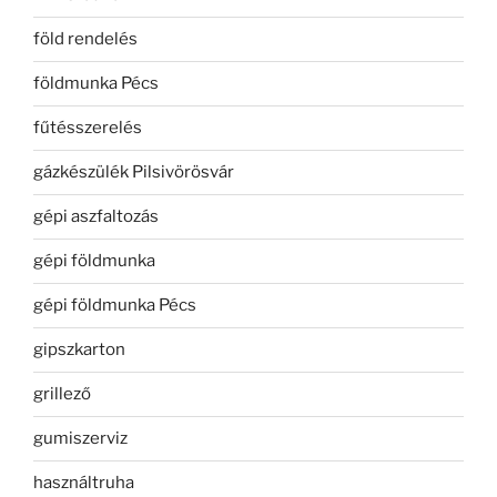
föld rendelés
földmunka Pécs
fűtésszerelés
gázkészülék Pilsivörösvár
gépi aszfaltozás
gépi földmunka
gépi földmunka Pécs
gipszkarton
grillező
gumiszerviz
használtruha