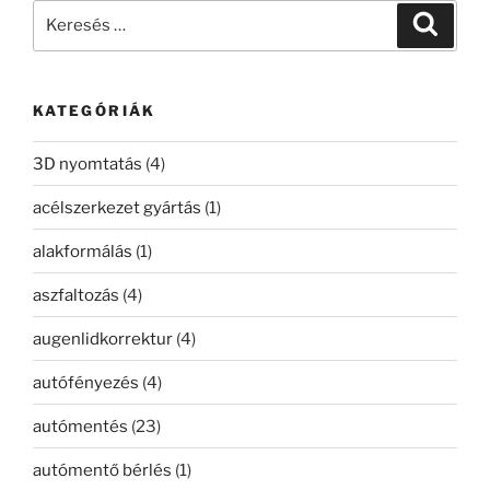
Keresés
Keresé
a
következő
kifejezésre:
KATEGÓRIÁK
3D nyomtatás
(4)
acélszerkezet gyártás
(1)
alakformálás
(1)
aszfaltozás
(4)
augenlidkorrektur
(4)
autófényezés
(4)
autómentés
(23)
autómentő bérlés
(1)