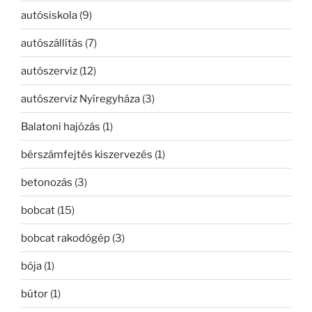
autósiskola
(9)
autószállítás
(7)
autószerviz
(12)
autószerviz Nyíregyháza
(3)
Balatoni hajózás
(1)
bérszámfejtés kiszervezés
(1)
betonozás
(3)
bobcat
(15)
bobcat rakodógép
(3)
bója
(1)
bútor
(1)