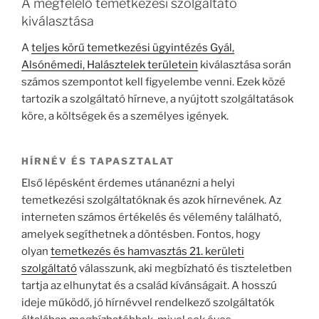
A megfelelő temetkezési szolgáltató
kiválasztása
A
teljes körű temetkezési ügyintézés Gyál,
Alsónémedi, Halásztelek területein
kiválasztása során
számos szempontot kell figyelembe venni. Ezek közé
tartozik a szolgáltató hírneve, a nyújtott szolgáltatások
köre, a költségek és a személyes igények.
HÍRNÉV ÉS TAPASZTALAT
Első lépésként érdemes utánanézni a helyi
temetkezési szolgáltatóknak és azok hírnevének. Az
interneten számos értékelés és vélemény található,
amelyek segíthetnek a döntésben. Fontos, hogy
olyan
temetkezés és hamvasztás 21. kerületi
szolgáltató
válasszunk, aki megbízható és tiszteletben
tartja az elhunytat és a család kívánságait. A hosszú
ideje működő, jó hírnévvel rendelkező szolgáltatók