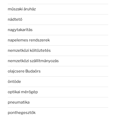
műszaki áruház
nádtető
nagytakarítás
napelemes rendszerek
nemzetközi költöztetés
nemzetközi szállítmányozás
olajcsere Budaörs
öntöde
optikai mérőgép
pneumatika
ponthegesztők