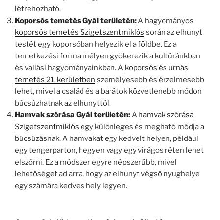
létrehozható.
Koporsós temetés Gyál területén
:
A hagyományos
koporsós temetés Szigetszentmiklós
során az elhunyt
testét egy koporsóban helyezik el a földbe. Ez a
temetkezési forma mélyen gyökerezik a kultúránkban
és vallási hagyományainkban. A
koporsós és urnás
temetés 21. kerületben
személyesebb és érzelmesebb
lehet, mivel a család és a barátok közvetlenebb módon
búcsúzhatnak az elhunyttól.
Hamvak szórása Gyál területén
:
A
hamvak szórása
Szigetszentmiklós
egy különleges és megható módja a
búcsúzásnak. A hamvakat egy kedvelt helyen, például
egy tengerparton, hegyen vagy egy virágos réten lehet
elszórni. Ez a módszer egyre népszerűbb, mivel
lehetőséget ad arra, hogy az elhunyt végső nyughelye
egy számára kedves hely legyen.