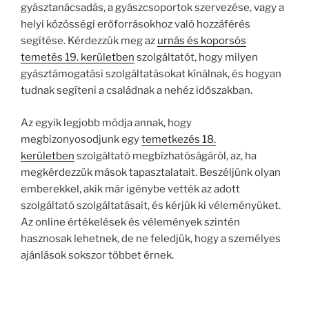
gyásztanácsadás, a gyászcsoportok szervezése, vagy a
helyi közösségi erőforrásokhoz való hozzáférés
segítése. Kérdezzük meg az
urnás és koporsós
temetés 19. kerületben
szolgáltatót, hogy milyen
gyásztámogatási szolgáltatásokat kínálnak, és hogyan
tudnak segíteni a családnak a nehéz időszakban.
Az egyik legjobb módja annak, hogy
megbizonyosodjunk egy
temetkezés 18.
kerületben
szolgáltató megbízhatóságáról, az, ha
megkérdezzük mások tapasztalatait. Beszéljünk olyan
emberekkel, akik már igénybe vették az adott
szolgáltató szolgáltatásait, és kérjük ki véleményüket.
Az online értékelések és vélemények szintén
hasznosak lehetnek, de ne feledjük, hogy a személyes
ajánlások sokszor többet érnek.