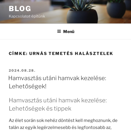
Tartalomhoz
BLOG
Kapcsolatot építünk
Menü
CÍMKE:
URNÁS TEMETÉS HALÁSZTELEK
BEKÜLDVE:
2024.08.28.
Hamvasztás utáni hamvak kezelése:
Lehetőségek!
Hamvasztás utáni hamvak kezelése:
Lehetőségek és tippek
Az élet során sok nehéz döntést kell meghoznunk, de
talán az egyik legérzelmesebb és legfontosabb az,