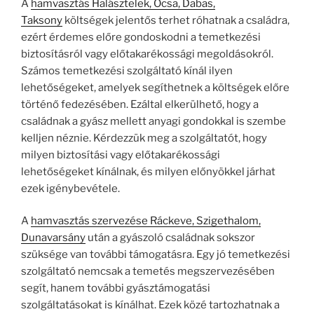
A
hamvasztás Halásztelek, Ócsa, Dabas,
Taksony
költségek jelentős terhet róhatnak a családra,
ezért érdemes előre gondoskodni a temetkezési
biztosításról vagy előtakarékossági megoldásokról.
Számos temetkezési szolgáltató kínál ilyen
lehetőségeket, amelyek segíthetnek a költségek előre
történő fedezésében. Ezáltal elkerülhető, hogy a
családnak a gyász mellett anyagi gondokkal is szembe
kelljen néznie. Kérdezzük meg a szolgáltatót, hogy
milyen biztosítási vagy előtakarékossági
lehetőségeket kínálnak, és milyen előnyökkel járhat
ezek igénybevétele.
A
hamvasztás szervezése Ráckeve, Szigethalom,
Dunavarsány
után a gyászoló családnak sokszor
szüksége van további támogatásra. Egy jó temetkezési
szolgáltató nemcsak a temetés megszervezésében
segít, hanem további gyásztámogatási
szolgáltatásokat is kínálhat. Ezek közé tartozhatnak a