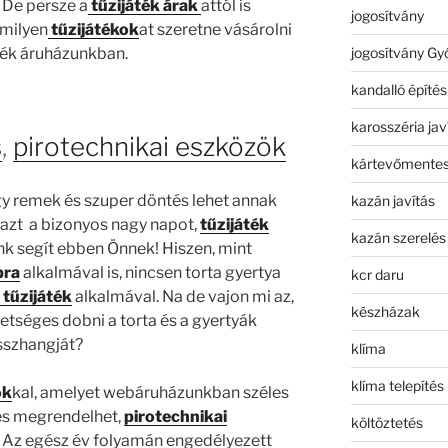
 De persze a
tűzijáték árak
attól is
jogosítvány
milyen
tűzijátékok
at szeretne vásárolni
jogosítvány Gy
áték áruházunkban.
kandalló építés
karosszéria jav
s
,
pirotechnikai eszközök
kártevőmentes
y remek és szuper döntés lehet annak
kazán javítás
azt a bizonyos nagy napot,
tűzijáték
kazán szerelés
nk segít ebben Önnek! Hiszen, mint
pra
alkalmával is, nincsen torta gyertya
kcr daru
 tűzijáték
alkalmával. Na de vajon mi az,
készházak
etséges dobni a torta és a gyertyák
sszhangját?
klíma
klíma telepítés
ok
kal, amelyet webáruházunkban széles
 és megrendelhet,
pirotechnikai
költöztetés
Az egész év folyamán engedélyezett