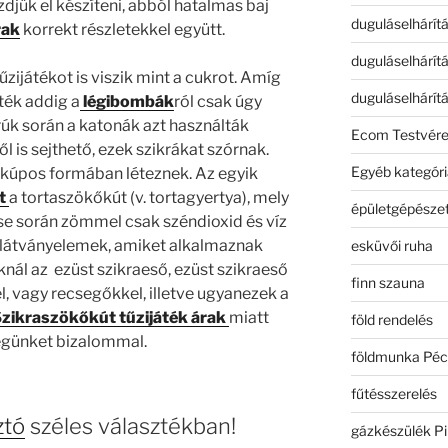
djük el készíteni, abból hatalmas baj
duguláselhárít
rak
korrekt részletekkel együtt.
duguláselhárít
űzijátékot is viszik mint a cukrot. Amíg
duguláselhárít
ték addig a
légibombák
ról csak úgy
rúk során a katonák azt használták
Ecom Testvér
l is sejthető, ezek szikrákat szórnak.
Egyéb kategóri
 kúpos formában léteznek. Az egyik
t
a tortaszökőkút (v. tortagyertya), mely
épületgépészet
ése során zömmel csak széndioxid és víz
 látványelemek, amiket alkalmaznak
esküvői ruha
knál az ezüst szikraeső, ezüst szikraeső
finn szauna
 vagy recsegőkkel, illetve ugyanezek a
zikraszökőkút tűzijáték árak
miatt
föld rendelés
égünket bizalommal.
földmunka Péc
fűtésszerelés
ztó
széles választékban!
gázkészülék Pi