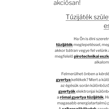
akciósan!
Tűzijáték szül
e
Ha Ön is élni szere
tűzijáték
meglepetéssel, megl
akkor bátran vegye fel velünk
megfelelő
pirotechnikai esz
alkalom
Felmerülhet önben a kérdé
gyertya
kellékek? Mert a kü
az égésük során különböző 
gyertyák
elektronjai külön
a
római gyertya tűzijáték
. 
magasabb energiatartalmú pá
A
szikraszökőkutak
azonba