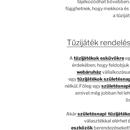
tájékozódhat bővebben.
függhetnek, hogy mekkora és 
a tűzij
Tűzijáték rendelé
A
tűzijátékok esküvőkre
eg
érdekében, hogy feldobjuk 
webáruház
vállalkozásu
egy
tűzijátékok születésna
nélkül. Főleg egy
születésnapi
amivel még jobban fel leh
ö
Akár
születésnapi tűzijáték
választékkal elérhet
eszközök
berendezéseket! 