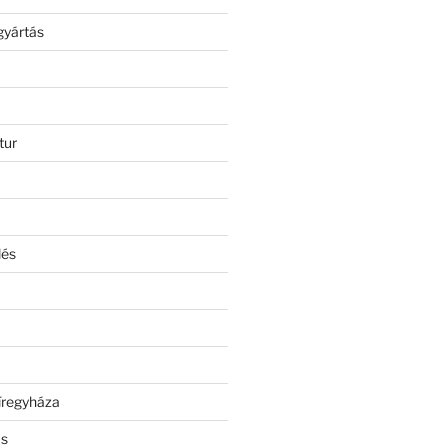
gyártás
tur
lés
íregyháza
ás