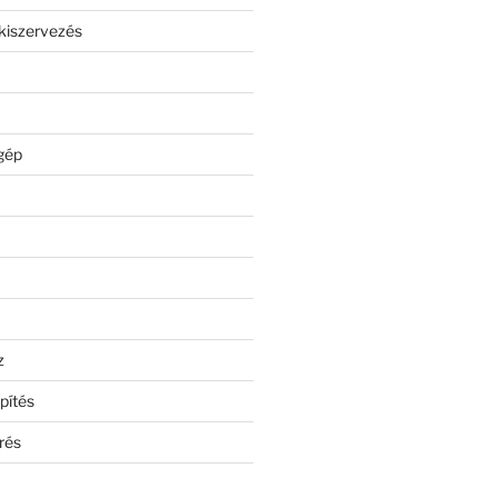
kiszervezés
gép
z
pítés
rés