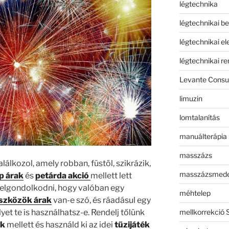
légtechnika
légtechnikai b
légtechnikai e
légtechnikai r
Levante Consul
limuzin
lomtalanítás
manuálterápia
masszázs
álkozol, amely robban, füstöl, szikrázik,
masszázsmed
ep árak
és
petárda akció
mellett lett
 elgondolkodni, hogy valóban egy
méhtelep
eszközök árak
van-e szó, és ráadásul egy
mellkorrekció 
yet te is használhatsz-e. Rendelj tőlünk
ak
mellett és használd ki az idei
tűzijáték