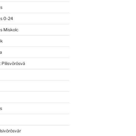
ás
ás 0-24
ás Miskolc
ek
a
 Pilisvörösvá
s
lsivörösvár