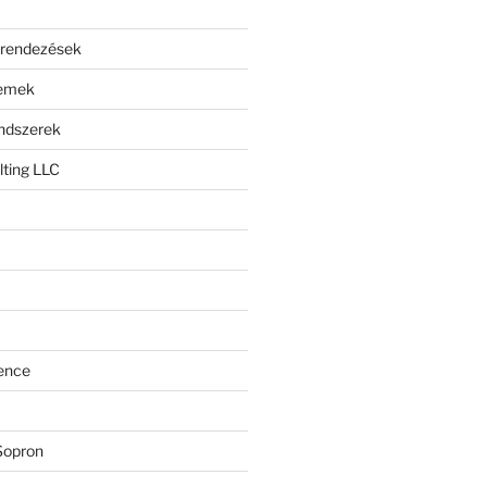
erendezések
lemek
endszerek
ting LLC
ence
Sopron