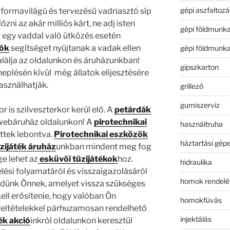
gépi aszfaltozá
formavilágú és tervezésű vadriasztó síp
zni az akár milliós kárt, ne adj isten
gépi földmunk
t egy vaddal való ütközés esetén
tók
segítséget nyújtanak a vadak ellen
gépi földmunk
lálja az oldalunkon és áruházunkban!
gipszkarton
nneplésén kívül még állatok elijesztésére
használhatják.
grillező
gumiszerviz
 is szilveszterkor kerül elő. A
petárdák
 webáruház oldalunkon! A
pirotechnikai
használtruha
ettek lebontva.
Pirotechnikai eszközök
háztartási gép
zijáték áruház
unkban mindent meg fog
ge lehet az
esküvői tűzijátékok
hoz.
hidraulika
si folyamatáról és visszaigazolásáról
homok rendelé
ldünk Önnek, amelyet vissza szükséges
kell erősítenie, hogy valóban Ön
homokfúvás
feltételekkel párhuzamosan rendelhető
injektálás
ék akció
inkról oldalunkon keresztül