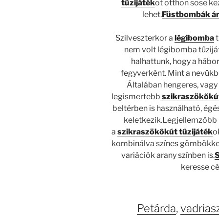
tűzijáték
ot otthon sose kez
lehet.
Füstbombák á
Szilveszterkor a
légibomba
t
nem volt légibomba tűzijá
halhattunk, hogy a hábo
fegyverként. Mint a nevükbő
Általában hengeres, vagy
legismertebb
szikraszökőkú
beltérben is használható, ég
keletkezik.Legjellemzőbb
a
szikraszökőkút tűzijáték
o
kombinálva színes gömbökkel,
variációk arany színben is.
S
keresse c
Petárda
,
vadrias