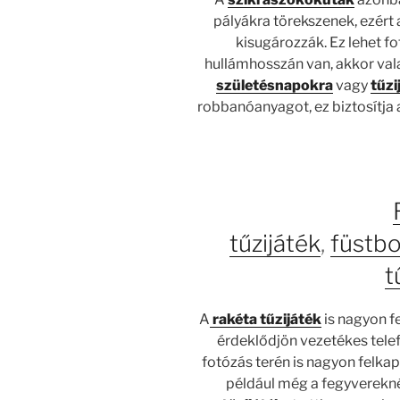
pályákra törekszenek, ezért 
kisugározzák. Ez lehet fo
hullámhosszán van, akkor vala
születésnapokra
vagy
tűzi
robbanóanyagot, ez biztosítja
tűzijáték
,
füstb
t
A
rakéta tűzijáték
is nagyon fe
érdeklődjön vezetékes tele
fotózás terén is nagyon felkapo
például még a fegyverekné