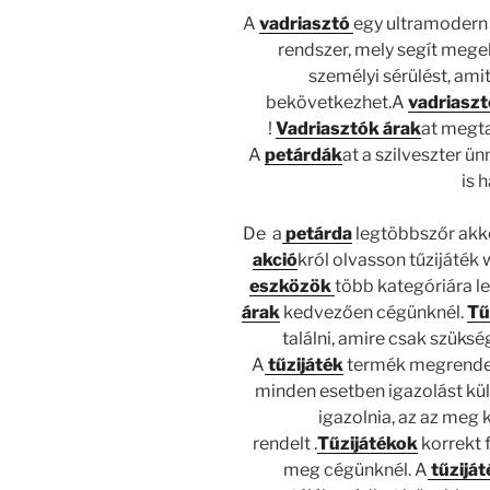
A
vadriasztó
egy ultramodern 
rendszer, mely segít megelő
személyi sérülést, ami
bekövetkezhet.A
vadriasz
!
Vadriasztók árak
at megta
A
petárdák
at a szilveszter ü
is 
De a
petárda
legtöbbszőr akkor
akció
król olvasson tűzijáték
eszközök
több kategóriára l
árak
kedvezően cégünknél.
Tű
találni, amire csak szüksé
A
tűzijáték
termék megrendelé
minden esetben igazolást kü
igazolnia, az az meg 
rendelt .
Tűzijátékok
korrekt 
meg cégünknél. A
tűziját