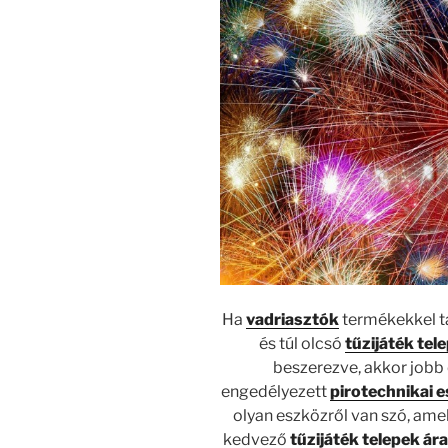
Ha
vadriasztók
termékekkel tal
és túl olcsó
tűzijáték tel
beszerezve, akkor jobb
engedélyezett
pirotechnikai 
olyan eszközről van szó, amel
kedvező
tűzijáték telepek ár