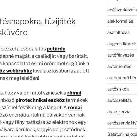
acélszerkezet 
etésnapokra
,
tűzijáték
alakformálás
sküvőre
aszfaltozás
augenlidkorrek
tne ezzel a csodálatos
petárda
autófényezés
epné magát, a családját vagy barátait,
 a kapcsolatot és mi örömmel segítünk a
autómentés
köz webáruház
kiválasztásában az adott
autómentő bér
nak megfelelően!
autósiskola
s, hogy vajon mitől színesek a
római
lönböző
pirotechnikai eszköz
termékek
autószállítás
színnel festik meg a lángot. A
római
autószerviz
böző energiatartalmú pályákon vannak
Hő vagy fény hatására az elektronok egy
autószerviz Ny
lyára kerülnek, vagyis gerjesztődnek.
Balatoni hajóz
n a lehető legkisebb energiatartalmú