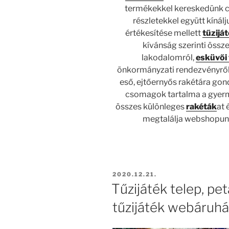
termékekkel kereskedünk 
részletekkel együtt kínál
értékesítése mellett
tűzijá
kívánság szerinti össze
lakodalomról,
esküvői 
önkormányzati rendezvényről, 
eső, ejtőernyős rakétára gon
csomagok tartalma a gyerm
összes különleges
rakéták
at 
megtalálja webshopu
BEKÜLDVE:
2020.12.21.
Tűzijáték telep, pe
tűzijáték webáruhá