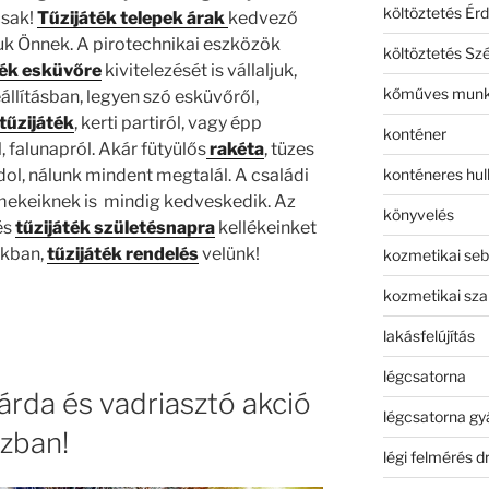
költöztetés Érd
csak!
Tűzijáték telepek árak
kedvező
juk Önnek. A pirotechnikai eszközök
költöztetés Sz
ték esküvőre
kivitelezését is vállaljuk,
kőműves mun
állításban, legyen szó esküvőről,
tűzijáték
, kerti partiról, vagy épp
konténer
falunapról. Akár fütyülős
rakéta
, tüzes
konténeres hull
dol, nálunk mindent megtalál. A családi
ekeiknek is mindig kedveskedik. Az
könyvelés
és
tűzijáték születésnapra
kellékeinket
nkban,
tűzijáték rendelés
velünk!
kozmetikai seb
kozmetikai sza
lakásfelújítás
légcsatorna
tárda és vadriasztó akció
légcsatorna gy
zban!
légi felmérés d