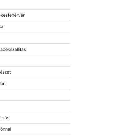
ékesfehérvár
ka
adékszállítás
észet
lon
ártás
rónnal