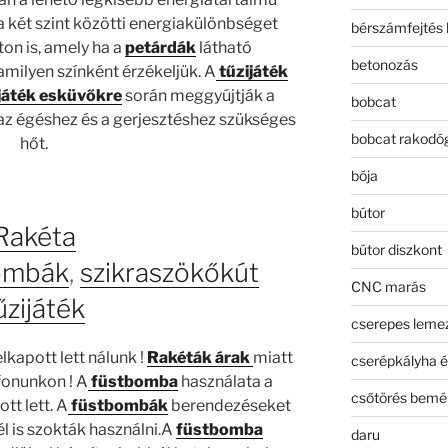
a két szint közötti energiakülönbséget
bérszámfejtés 
ton is, amely ha a
petárdák
látható
betonozás
milyen színként érzékeljük. A
tűzijáték
játék esküvőkre
során meggyújtják a
bobcat
 az égéshez és a gerjesztéshez szükséges
bobcat rakodó
hőt.
bója
bútor
Rakéta
bútor diszkont
ombák
,
szikraszökőkút
CNC marás
űzijáték
cserepes leme
lkapott lett nálunk !
Rakéták árak
miatt
cserépkályha é
fonunkon ! A
füstbomba
használata a
csőtörés bemé
tt lett. A
füstbombák
berendezéseket
l is szokták használni.A
füstbomba
daru