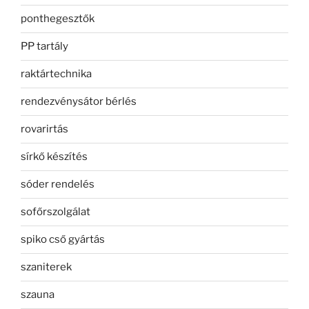
ponthegesztők
PP tartály
raktártechnika
rendezvénysátor bérlés
rovarirtás
sírkő készítés
sóder rendelés
sofőrszolgálat
spiko cső gyártás
szaniterek
szauna