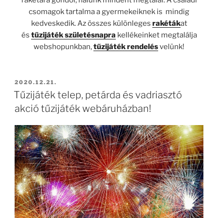
csomagok tartalma a gyermekeiknek is mindig
kedveskedik. Az összes különleges
rakéták
at
és
tűzijáték születésnapra
kellékeinket megtalálja
webshopunkban,
tűzijáték rendelés
velünk!
BEKÜLDVE:
2020.12.21.
Tűzijáték telep, petárda és vadriasztó
akció tűzijáték webáruházban!