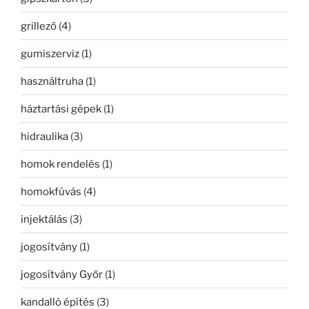
grillező
(4)
gumiszerviz
(1)
használtruha
(1)
háztartási gépek
(1)
hidraulika
(3)
homok rendelés
(1)
homokfúvás
(4)
injektálás
(3)
jogosítvány
(1)
jogosítvány Győr
(1)
kandalló építés
(3)