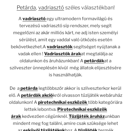
Petárda
,
vadriasztó
széles választékban!
A
vadriasztó
egy ultramodern formavilágú és
tervezésű vadriasztó síp rendszer, mely segít
megelőzni az akár milliós kárt, ne adj isten személyi
sérülést, amit egy vaddal való ütközés esetén
bekövetkezhet.A
vadriasztók
segítséget nyújtanak a
vadak ellen !
Vadriasztók árak
at megtalálja az
oldalunkon és áruházunkban! A
petárdák
at a
szilveszter ünneplésén kívül még állatok elijesztésére
is használhatják.
De a
petárda
legtöbbszőr akkor is szilveszterkor kerül
elő. A
petárdák akció
król olvasson tűzijáték webáruház
oldalunkon! A
pirotechnikai eszközök
több kategóriára
lettek lebontva.
Pirotechnikai eszközök
árak
kedvezően cégünknél.
Tűzijáték áruház
unkban
mindent meg fog találni, amire csak szüksége lehet
az
esküvői tűzijátékok
hoz. A
tűzijáték
termék