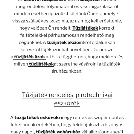
megrendelési folyamatáról és visszaigazolásáról
minden esetben igazolást küldünk Önnek, amelyet
vissza szükséges igazolnia, az az meg kell erősítenie,
hogy valóban Ön rendelt .
Tűzijátékok
korrekt
feltételekkel párhuzamosan rendelhető meg
cégünknél. A
tűzijáték akció
inkról oldalunkon
keresztül tájékozódhat bővebben. De persze
a
tűzijáték árak
attól is függhetnek, hogy mekkora és
milyen
tűzijátékok
at szeretne vásárolni a tűzijáték
áruházunkban.
Tűzijáték rendelés
,
pirotechnikai
eszközök
A
tűzijátékok esküvőkre
egy remek és szuper döntés
lehet annak érdekében, hogy feldobjuk azt a bizonyos
nagy napot,
tűzijáték webáruház
vállalkozásunk segít