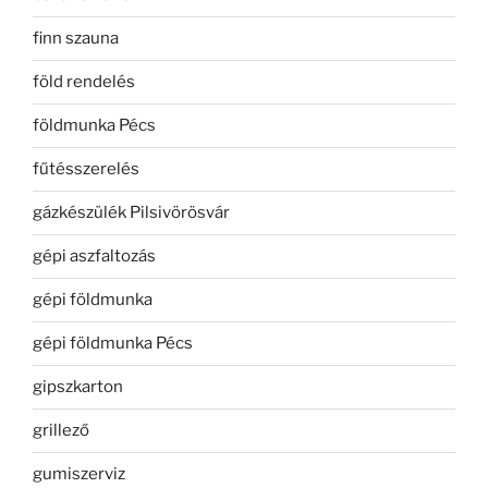
finn szauna
föld rendelés
földmunka Pécs
fűtésszerelés
gázkészülék Pilsivörösvár
gépi aszfaltozás
gépi földmunka
gépi földmunka Pécs
gipszkarton
grillező
gumiszerviz