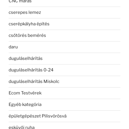
CNC marás
cserepes lemez
cserépkályha építés
csőtörés bemérés
daru
duguláselhárítás
duguláselhárítás 0-24
duguláselhárítás Miskolc
Ecom Testvérek
Egyéb kategória
épületgépészet Pilisvörösvá
esküvői ruha