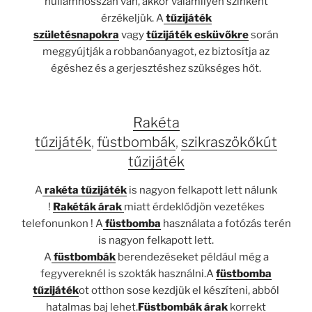
hullámhosszán van, akkor valamilyen színként
érzékeljük. A
tűzijáték
születésnapokra
vagy
tűzijáték esküvőkre
során
meggyújtják a robbanóanyagot, ez biztosítja az
égéshez és a gerjesztéshez szükséges hőt.
Rakéta
tűzijáték
,
füstbombák
,
szikraszökőkút
tűzijáték
A
rakéta tűzijáték
is nagyon felkapott lett nálunk
!
Rakéták árak
miatt érdeklődjön vezetékes
telefonunkon ! A
füstbomba
használata a fotózás terén
is nagyon felkapott lett.
A
füstbombák
berendezéseket például még a
fegyvereknél is szokták használni.A
füstbomba
tűzijáték
ot otthon sose kezdjük el készíteni, abból
hatalmas baj lehet.
Füstbombák árak
korrekt