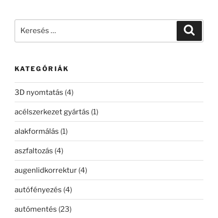
Keresés
Keresé
a
következő
kifejezésre:
KATEGÓRIÁK
3D nyomtatás
(4)
acélszerkezet gyártás
(1)
alakformálás
(1)
aszfaltozás
(4)
augenlidkorrektur
(4)
autófényezés
(4)
autómentés
(23)