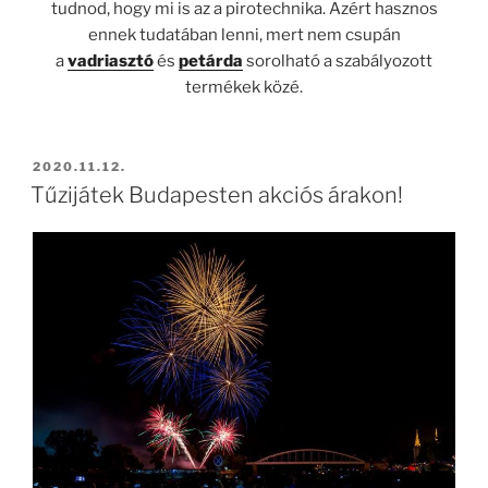
tudnod, hogy mi is az a pirotechnika. Azért hasznos
ennek tudatában lenni, mert nem csupán
a
vadriasztó
és
petárda
sorolható a szabályozott
termékek közé.
BEKÜLDVE:
2020.11.12.
Tűzijátek Budapesten akciós árakon!