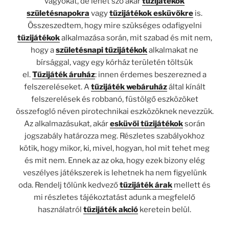
vágyókat, de lehet szó akár
tűzijátékok
születésnapokra
vagy
tűzijátékok esküvőkre
is.
Összeszedtem, hogy mire szükséges odafigyelni
tűzijátékok
alkalmazása során, mit szabad és mit nem,
hogy a
születésnapi tűzijátékok
alkalmakat ne
bírsággal, vagy egy kórház területén töltsük
el.
Tűzijáték áruház
: innen érdemes beszerezned a
felszereléseket. A
tűzijáték webáruház
által kínált
felszerelések és robbanó, füstölgő eszközöket
összefogló néven pirotechnikai eszközöknek nevezzük.
Az alkalmazásukat, akár
esküvői tűzijátékok
során
jogszabály határozza meg. Részletes szabályokhoz
kötik, hogy mikor, ki, mivel, hogyan, hol mit tehet meg
és mit nem. Ennek az az oka, hogy ezek bizony elég
veszélyes játékszerek is lehetnek ha nem figyelünk
oda. Rendelj tőlünk kedvező
tűzijáték árak
mellett és
mi részletes tájékoztatást adunk a megfelelő
használatról
tűzijáték akció
keretein belül.