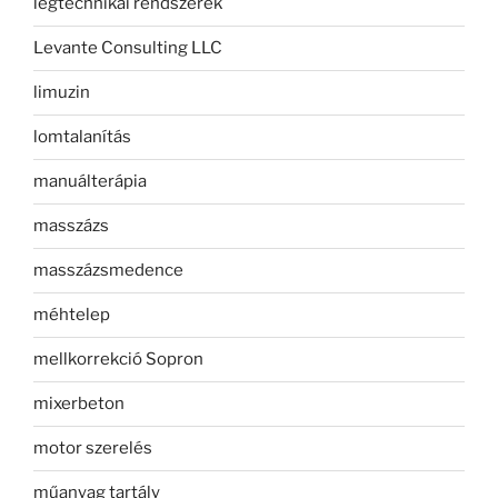
légtechnikai rendszerek
Levante Consulting LLC
limuzin
lomtalanítás
manuálterápia
masszázs
masszázsmedence
méhtelep
mellkorrekció Sopron
mixerbeton
motor szerelés
műanyag tartály