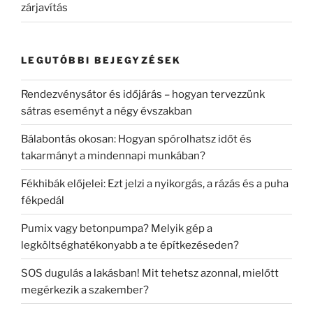
zárjavítás
LEGUTÓBBI BEJEGYZÉSEK
Rendezvénysátor és időjárás – hogyan tervezzünk
sátras eseményt a négy évszakban
Bálabontás okosan: Hogyan spórolhatsz időt és
takarmányt a mindennapi munkában?
Fékhibák előjelei: Ezt jelzi a nyikorgás, a rázás és a puha
fékpedál
Pumix vagy betonpumpa? Melyik gép a
legköltséghatékonyabb a te építkezéseden?
SOS dugulás a lakásban! Mit tehetsz azonnal, mielőtt
megérkezik a szakember?