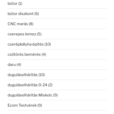
bútor
(1)
bútor diszkont
(6)
CNC marás
(8)
cserepes lemez
(5)
cserépkályha építés
(10)
csőtörés bemérés
(4)
daru
(4)
duguláselhárítás
(10)
duguláselhárítás 0-24
(2)
duguláselhárítás Miskolc
(9)
Ecom Testvérek
(9)