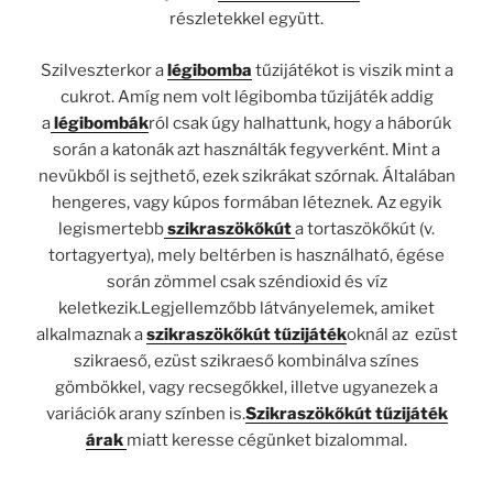
részletekkel együtt.
Szilveszterkor a
légibomba
tűzijátékot is viszik mint a
cukrot. Amíg nem volt légibomba tűzijáték addig
a
légibombák
ról csak úgy halhattunk, hogy a háborúk
során a katonák azt használták fegyverként. Mint a
nevükből is sejthető, ezek szikrákat szórnak. Általában
hengeres, vagy kúpos formában léteznek. Az egyik
legismertebb
szikraszökőkút
a tortaszökőkút (v.
tortagyertya), mely beltérben is használható, égése
során zömmel csak széndioxid és víz
keletkezik.Legjellemzőbb látványelemek, amiket
alkalmaznak a
szikraszökőkút tűzijáték
oknál az ezüst
szikraeső, ezüst szikraeső kombinálva színes
gömbökkel, vagy recsegőkkel, illetve ugyanezek a
variációk arany színben is.
Szikraszökőkút tűzijáték
árak
miatt keresse cégünket bizalommal.