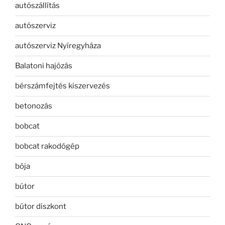
autószállítás
autószerviz
autószerviz Nyíregyháza
Balatoni hajózás
bérszámfejtés kiszervezés
betonozás
bobcat
bobcat rakodógép
bója
bútor
bútor diszkont