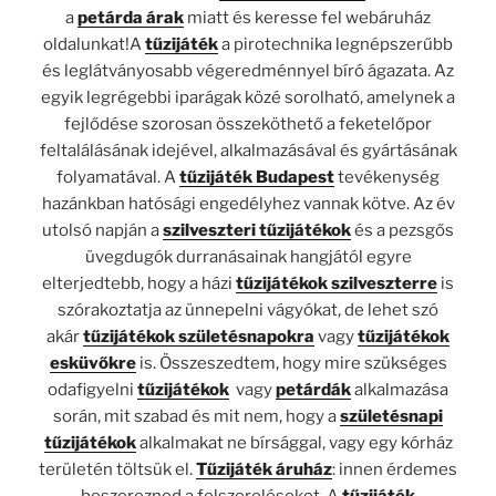
a
petárda árak
miatt és keresse fel webáruház
oldalunkat!A
tűzijáték
a pirotechnika legnépszerűbb
és leglátványosabb végeredménnyel bíró ágazata. Az
egyik legrégebbi iparágak közé sorolható, amelynek a
fejlődése szorosan összeköthető a feketelőpor
feltalálásának idejével, alkalmazásával és gyártásának
folyamatával. A
tűzijáték Budapest
tevékenység
hazánkban hatósági engedélyhez vannak kötve. Az év
utolsó napján a
szilveszteri tűzijátékok
és a pezsgős
üvegdugók durranásainak hangjától egyre
elterjedtebb, hogy a házi
tűzijátékok szilveszterre
is
szórakoztatja az ünnepelni vágyókat, de lehet szó
akár
tűzijátékok születésnapokra
vagy
tűzijátékok
esküvőkre
is. Összeszedtem, hogy mire szükséges
odafigyelni
tűzijátékok
vagy
petárdák
alkalmazása
során, mit szabad és mit nem, hogy a
születésnapi
tűzijátékok
alkalmakat ne bírsággal, vagy egy kórház
területén töltsük el.
Tűzijáték áruház
: innen érdemes
beszerezned a felszereléseket. A
tűzijáték