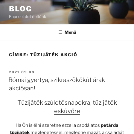
Tartalomhoz
BLOG
Kapcsolatot építünk
Menü
CÍMKE:
TŰZIJÁTÉK AKCIÓ
BEKÜLDVE:
2021.09.08.
Római gyertya, szikraszökőkút árak
akciósan!
Tűzijáték születésnapokra
,
tűzijáték
esküvőre
Ha Ön is élni szeretne ezzel a csodálatos
petárda
tűzijáték
meglepetéssel, meglepné magát, a családját