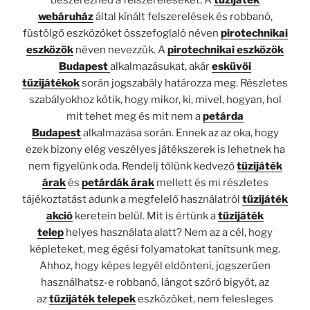
webáruház
által kínált felszerelések és robbanó,
füstölgő eszközöket összefoglaló néven
pirotechnikai
eszközök
néven nevezzük. A
pirotechnikai eszközök
Budapest
alkalmazásukat, akár
esküvői
tűzijátékok
során jogszabály határozza meg. Részletes
szabályokhoz kötik, hogy mikor, ki, mivel, hogyan, hol
mit tehet meg és mit nem a
petárda
Budapest
alkalmazása során. Ennek az az oka, hogy
ezek bizony elég veszélyes játékszerek is lehetnek ha
nem figyelünk oda. Rendelj tőlünk kedvező
tűzijáték
árak
és
petárdák árak
mellett és mi részletes
tájékoztatást adunk a megfelelő használatról
tűzijáték
akció
keretein belül. Mit is értünk a
tűzijáték
telep
helyes használata alatt? Nem az a cél, hogy
képleteket, meg égési folyamatokat tanítsunk meg.
Ahhoz, hogy képes legyél eldönteni, jogszerűen
használhatsz-e robbanó, lángot szóró bigyót, az
az
tűzijáték telepek
eszközöket, nem felesleges