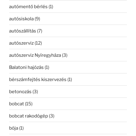
autómentő bérlés
(1)
autósiskola
(9)
autószállítás
(7)
autószerviz
(12)
autószerviz Nyíregyháza
(3)
Balatoni hajózás
(1)
bérszámfejtés kiszervezés
(1)
betonozás
(3)
bobcat
(15)
bobcat rakodógép
(3)
bója
(1)