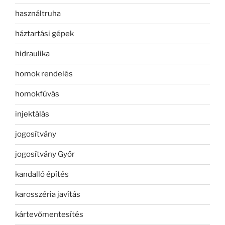
használtruha
háztartási gépek
hidraulika
homok rendelés
homokfúvás
injektálás
jogosítvány
jogosítvány Győr
kandalló építés
karosszéria javítás
kártevőmentesítés