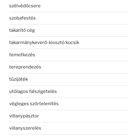
szélvédőcsere
szobafestés
takarító cég
takarmánykeverő-kiosztó kocsik
temetkezés
tereprendezés
tűzijáték
utólagos falszigetelés
végleges szőrtelenítés
villanypásztor
villanyszerelés