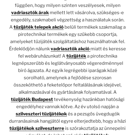
függően, hogy milyen szinten veszélyesek, milyen
vadriasztók árak
mellett lett vásárolva, szükséges-e
engedély, szakmabeli végzettség a használatuk során.
A
tűzijáték telepek akció
belüli termékek szakmailag a
pirotechnikai termékek egy szűkebb csoportja,
amelyeket tűzijáték szolgáltatáshoz használhatnak fel.
Érdeklődjön nálunk
vadriasztók akció
miatt és keresse
fel webáruházunkat! A
tűzijáték
a pirotechnika
legnépszerűbb és leglátványosabb végeredménnyel
bíró ágazata. Az egyik legrégebbi iparágak közé
sorolható, amelynek a fejlődése szorosan
összeköthető a feketelőpor feltalálásának idejével,
alkalmazásával és gyártásának folyamatával. A
tűzijáték Budapest
tevékenység hazánkban hatósági
engedélyhez vannak kötve. Az év utolsó napján a
szilveszteri tűzijátékok
és a pezsgős üvegdugók
durranásainak hangjától egyre elterjedtebb, hogy a házi
tűzijátékok szilveszterre
is szórakoztatja az ünnepelni