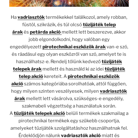
Ha
vadriasztók
termékekkel találkozol, amely robban,
füstöl, szikrázik, és túl olcsó
tűzijáték telep
árak
és
petárda akció
mellett lett beszerezve, akkor
jobb elgondolkodni, hogy valóban egy
engedélyezett
pirotechnikai eszközök árak
van-e szó,
és ráadásul egy olyan eszközről van szó, amelyet te is
használhatsz-e. Rendelj tőlünk kedvező
tűzijáték
telepek árak
mellett és használd ki az idei
tűzijáték
telep akció
kereteit. A
pirotechnikai eszközök
akció
számos kategóriába sorolhatóak, attól függően,
hogy milyen szinten veszélyesek, milyen
vadriasztók
árak
mellett lett vásárolva, szükséges-e engedély,
szakmabeli végzettség a használatuk során.
A
tűzijáték telepek akció
belüli termékek szakmailag a
pirotechnikai termékek egy szűkebb csoportja,
amelyeket tűzijáték szolgáltatáshoz használhatnak fel.
Érdeklődjön nálunk
vadriasztók akció
miatt és