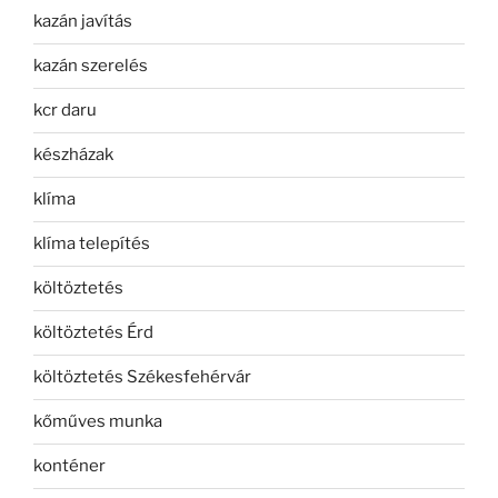
kazán javítás
kazán szerelés
kcr daru
készházak
klíma
klíma telepítés
költöztetés
költöztetés Érd
költöztetés Székesfehérvár
kőműves munka
konténer