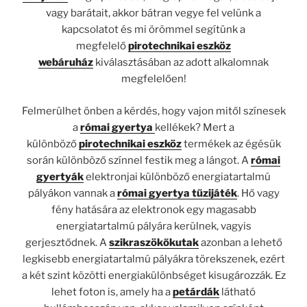
vagy barátait, akkor bátran vegye fel velünk a
kapcsolatot és mi örömmel segítünk a
megfelelő
pirotechnikai eszköz
webáruház
kiválasztásában az adott alkalomnak
megfelelően!
Felmerülhet önben a kérdés, hogy vajon mitől színesek
a
római gyertya
kellékek? Mert a
különböző
pirotechnikai eszköz
termékek az égésük
során különböző színnel festik meg a lángot. A
római
gyertyák
elektronjai különböző energiatartalmú
pályákon vannak a
római gyertya tűzijáték
. Hő vagy
fény hatására az elektronok egy magasabb
energiatartalmú pályára kerülnek, vagyis
gerjesztődnek. A
szikraszökőkutak
azonban a lehető
legkisebb energiatartalmú pályákra törekszenek, ezért
a két szint közötti energiakülönbséget kisugározzák. Ez
lehet foton is, amely ha a
petárdák
látható