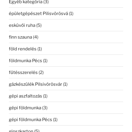
Egyéb kategória
(3)
épületgépészet Pilisvörösvá
(1)
esküvői ruha
(5)
finn szauna
(4)
föld rendelés
(1)
földmunka Pécs
(1)
fűtésszerelés
(2)
gázkészülék Pilsivörösvár
(1)
gépi aszfaltozás
(1)
gépi földmunka
(3)
gépi földmunka Pécs
(1)
gipszkarton
(5)