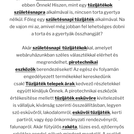
ebben Önnek! Hiszen, mint egy
tűzijátékok
születésnapra
alkalmával is, nincsen torta gyertya
nélkül. Főleg egy
születésnapi tűzijáték
alkalmával. Na
de vajon mi az, amivel még jobban fel lehetséges dobni
a torta és a gyertyák összhangját?
Akár
születésnapi tűzijátékok
kal, amelyet
webáruházunkban széles választékkal elérhet és
megrendelhet,
pirotechnikai
eszközök
berendezéseket! Az egész év folyamán
engedélyezett termékekkel kereskedünk
csak!
Tűzijáték telepek árak
kedvező részletekkel
együtt kínáljuk Önnek. A pirotechnikai eszközök
értékesítése mellett
tűzijáték esküvőre
kivitelezését
is vállaljuk, kívánság szerinti összeállításban, legyen
szó esküvőről, lakodalomról,
esküvői tűzijáték
, kerti
partiról, vagy épp önkormányzati rendezvényről,
falunapról. Akár fütyülős
rakéta
, tüzes eső, ejtőernyős
rakétára gondol, nálunk mindent megtalál. A családi