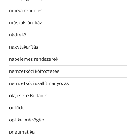
murva rendelés
műszaki áruház
nádtető
nagytakarítás
napelemes rendszerek
nemzetközi költöztetés
nemzetközi szállítmányozás
olajcsere Budaörs
öntöde
optikai mérőgép
pneumatika