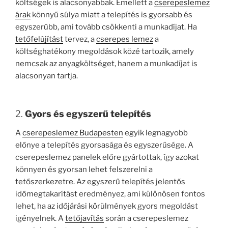
költségek is alacsonyabbak. Emellett a
cserepeslemez
árak
könnyű súlya miatt a telepítés is gyorsabb és
egyszerűbb, ami tovább csökkenti a munkadíjat. Ha
tetőfelújítást
tervez, a
cserepes lemez
a
költséghatékony megoldások közé tartozik, amely
nemcsak az anyagköltséget, hanem a munkadíjat is
alacsonyan tartja.
2.
Gyors és egyszerű telepítés
A
cserepeslemez Budapesten
egyik legnagyobb
előnye a telepítés gyorsasága és egyszerűsége. A
cserepeslemez panelek előre gyártottak, így azokat
könnyen és gyorsan lehet felszerelni a
tetőszerkezetre. Az egyszerű telepítés jelentős
időmegtakarítást eredményez, ami különösen fontos
lehet, ha az időjárási körülmények gyors megoldást
igényelnek. A
tetőjavítás
során a cserepeslemez