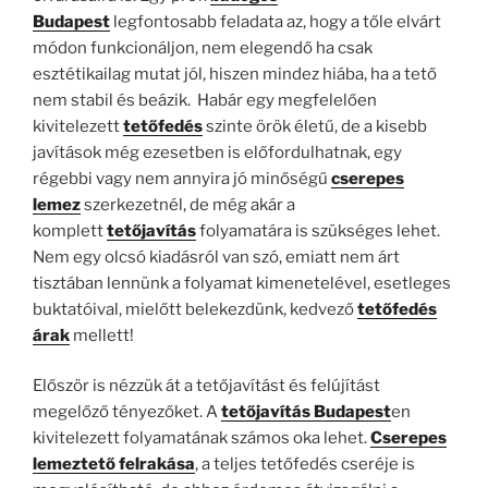
Budapest
legfontosabb feladata az, hogy a tőle elvárt
módon funkcionáljon, nem elegendő ha csak
esztétikailag mutat jól, hiszen mindez hiába, ha a tető
nem stabil és beázik. Habár egy megfelelően
kivitelezett
tetőfedés
szinte örök életű, de a kisebb
javítások még ezesetben is előfordulhatnak, egy
régebbi vagy nem annyira jó minőségű
cserepes
lemez
szerkezetnél, de még akár a
komplett
tetőjavítás
folyamatára is szükséges lehet.
Nem egy olcsó kiadásról van szó, emiatt nem árt
tisztában lennünk a folyamat kimenetelével, esetleges
buktatóival, mielőtt belekezdünk, kedvező
tetőfedés
árak
mellett!
Először is nézzük át a tetőjavítást és felújítást
megelőző tényezőket. A
tetőjavítás Budapest
en
kivitelezett folyamatának számos oka lehet.
Cserepes
lemeztető felrakása
, a teljes tetőfedés cseréje is