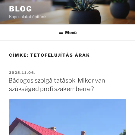
Tartalomhoz
BLOG
Kapcsolatot építünk
Menü
CÍMKE:
TETŐFELÚJÍTÁS ÁRAK
BEKÜLDVE:
2025.11.06.
Bádogos szolgáltatások: Mikor van
szükséged profi szakemberre?