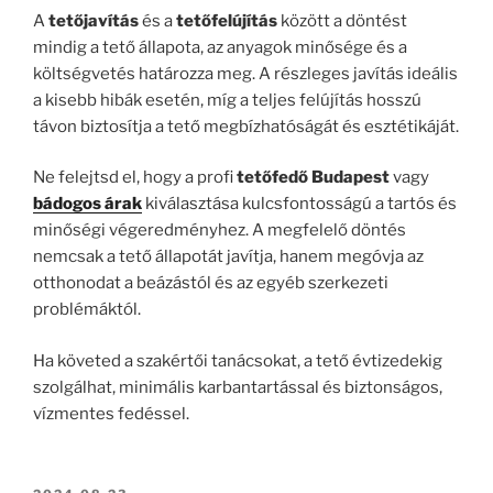
A
tetőjavítás
és a
tetőfelújítás
között a döntést
mindig a tető állapota, az anyagok minősége és a
költségvetés határozza meg. A részleges javítás ideális
a kisebb hibák esetén, míg a teljes felújítás hosszú
távon biztosítja a tető megbízhatóságát és esztétikáját.
Ne felejtsd el, hogy a profi
tetőfedő Budapest
vagy
bádogos árak
kiválasztása kulcsfontosságú a tartós és
minőségi végeredményhez. A megfelelő döntés
nemcsak a tető állapotát javítja, hanem megóvja az
otthonodat a beázástól és az egyéb szerkezeti
problémáktól.
Ha követed a szakértői tanácsokat, a tető évtizedekig
szolgálhat, minimális karbantartással és biztonságos,
vízmentes fedéssel.