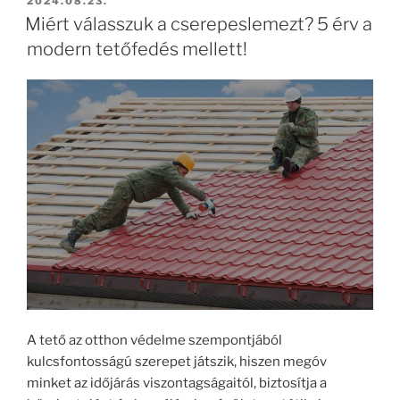
BEKÜLDVE:
2024.08.23.
Miért válasszuk a cserepeslemezt? 5 érv a
modern tetőfedés mellett!
A tető az otthon védelme szempontjából
kulcsfontosságú szerepet játszik, hiszen megóv
minket az időjárás viszontagságaitól, biztosítja a