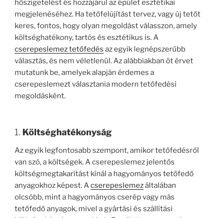
hőszigetelést és hozzájárul az épület esztétikai
megjelenéséhez. Ha tetőfelújítást tervez, vagy új tetőt
keres, fontos, hogy olyan megoldást válasszon, amely
költséghatékony, tartós és esztétikus is. A
cserepeslemez tetőfedés
az egyik legnépszerűbb
választás, és nem véletlenül. Az alábbiakban öt érvet
mutatunk be, amelyek alapján érdemes a
cserepeslemezt választania modern tetőfedési
megoldásként.
1.
Költséghatékonyság
Az egyik legfontosabb szempont, amikor tetőfedésről
van szó, a költségek. A cserepeslemez jelentős
költségmegtakarítást kínál a hagyományos tetőfedő
anyagokhoz képest. A
cserepeslemez
általában
olcsóbb, mint a hagyományos cserép vagy más
tetőfedő anyagok, mivel a gyártási és szállítási