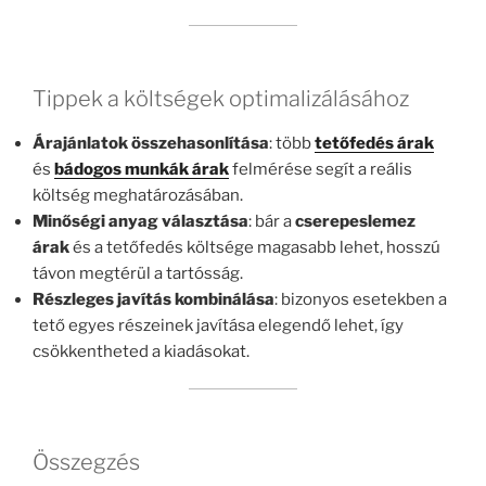
Tippek a költségek optimalizálásához
Árajánlatok összehasonlítása
: több
tetőfedés árak
és
bádogos munkák árak
felmérése segít a reális
költség meghatározásában.
Minőségi anyag választása
: bár a
cserepeslemez
árak
és a tetőfedés költsége magasabb lehet, hosszú
távon megtérül a tartósság.
Részleges javítás kombinálása
: bizonyos esetekben a
tető egyes részeinek javítása elegendő lehet, így
csökkentheted a kiadásokat.
Összegzés