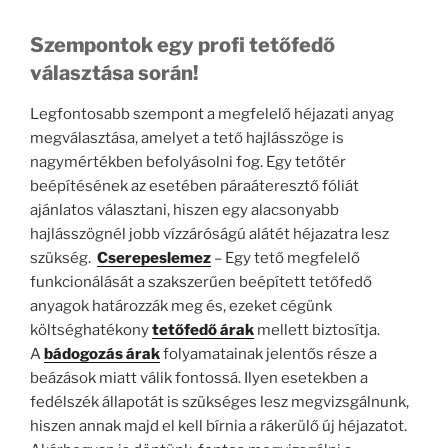
Szempontok egy profi tetőfedő
választása során!
Legfontosabb szempont a megfelelő héjazati anyag
megválasztása, amelyet a tető hajlásszöge is
nagymértékben befolyásolni fog. Egy tetőtér
beépítésének az esetében páraáteresztő fóliát
ajánlatos választani, hiszen egy alacsonyabb
hajlásszögnél jobb vízzáróságú alátét héjazatra lesz
szükség.
C
serepeslemez
– Egy tető megfelelő
funkcionálását a szakszerűen beépített tetőfedő
anyagok határozzák meg és, ezeket cégünk
költséghatékony
tetőfedő árak
mellett biztosítja.
A
bádogozás árak
folyamatainak jelentős része a
beázások miatt válik fontossá. Ilyen esetekben a
fedélszék állapotát is szükséges lesz megvizsgálnunk,
hiszen annak majd el kell bírnia a rákerülő új héjazatot.