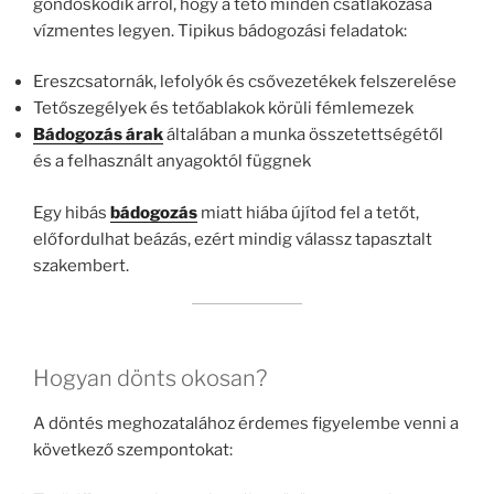
gondoskodik arról, hogy a tető minden csatlakozása
vízmentes legyen. Tipikus bádogozási feladatok:
Ereszcsatornák, lefolyók és csővezetékek felszerelése
Tetőszegélyek és tetőablakok körüli fémlemezek
Bádogozás árak
általában a munka összetettségétől
és a felhasznált anyagoktól függnek
Egy hibás
bádogozás
miatt hiába újítod fel a tetőt,
előfordulhat beázás, ezért mindig válassz tapasztalt
szakembert.
Hogyan dönts okosan?
A döntés meghozatalához érdemes figyelembe venni a
következő szempontokat: