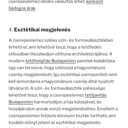
cserepeslemez ideális választás lehet,
kedvező
bádogos árak
.
4.
Esztétikai megjelenés
A cserepeslemez széles szín- és formaválasztékban
érhető el, ami lehetővé teszi, hogy a tetőfedés
stílusában illeszkedjen otthona architektúrájához. A
modern
tetőfelújítás Budapesten
panelek kialakítása
úgy van tervezve, hogy utánozza a hagyományos
cserép megjelenését, így esztétikai szempontból nem
kell lemondania a hagyományos cserép által nyújtott
látványról. A szín- és formaválaszték szélessége
lehetővé teszi, hogy a cserepeslemez
tetőjavítás
Budapesten
harmonizáljon a ház külsejével, és
hozzájáruljon annak vonzó megjelenéséhez. Emellett a
cserepeslemez felülete könnyen tisztán tartható, ami
további előnyt jelent az esztétikai megjelenés