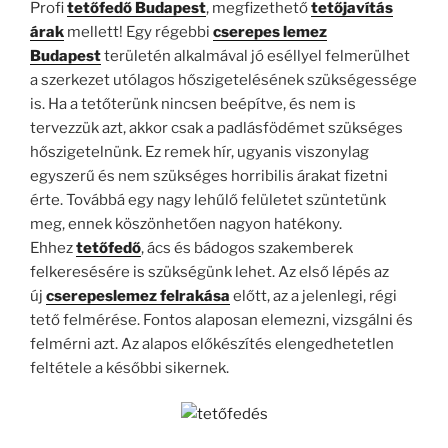
Profi
t
etőfedő Budapest
, megfizethető
tetőjavítás
árak
mellett! Egy régebbi
cserepes lemez
Budapest
területén alkalmával jó eséllyel felmerülhet
a szerkezet utólagos hőszigetelésének szükségessége
is. Ha a tetőterünk nincsen beépítve, és nem is
tervezzük azt, akkor csak a padlásfödémet szükséges
hőszigetelnünk. Ez remek hír, ugyanis viszonylag
egyszerű és nem szükséges horribilis árakat fizetni
érte. Továbbá egy nagy lehűlő felületet szüntetünk
meg, ennek köszönhetően nagyon hatékony.
Ehhez
tetőfedő
, ács és bádogos szakemberek
felkeresésére is szükségünk lehet. Az első lépés az
új
cserepeslemez felrakása
előtt, az a jelenlegi, régi
tető felmérése. Fontos alaposan elemezni, vizsgálni és
felmérni azt. Az alapos előkészítés elengedhetetlen
feltétele a későbbi sikernek.