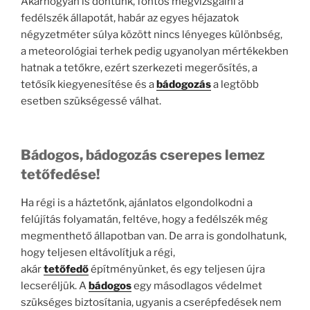
Akárhogyan is döntünk, fontos megvizsgálni a
fedélszék állapotát, habár az egyes héjazatok
négyzetméter súlya között nincs lényeges különbség,
a meteorológiai terhek pedig ugyanolyan mértékekben
hatnak a tetőkre, ezért szerkezeti megerősítés, a
tetősík kiegyenesítése és a
bádogozás
a legtöbb
esetben szükségessé válhat.
Bádogos, bádogozás cserepes lemez
tetőfedése!
Ha régi is a háztetőnk, ajánlatos elgondolkodni a
felújítás folyamatán, feltéve, hogy a fedélszék még
megmenthető állapotban van. De arra is gondolhatunk,
hogy teljesen eltávolítjuk a régi,
akár
tetőfedő
építményünket, és egy teljesen újra
lecseréljük. A
bádogos
egy másodlagos védelmet
szükséges biztosítania, ugyanis a cserépfedések nem