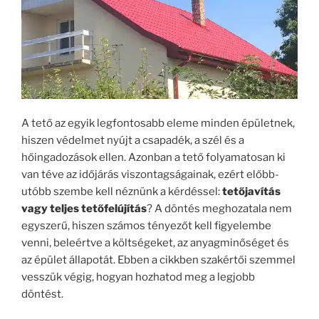
A tető az egyik legfontosabb eleme minden épületnek,
hiszen védelmet nyújt a csapadék, a szél és a
hőingadozások ellen. Azonban a tető folyamatosan ki
van téve az időjárás viszontagságainak, ezért előbb-
utóbb szembe kell néznünk a kérdéssel:
tetőjavítás
vagy teljes tetőfelújítás
? A döntés meghozatala nem
egyszerű, hiszen számos tényezőt kell figyelembe
venni, beleértve a költségeket, az anyagminőséget és
az épület állapotát. Ebben a cikkben szakértői szemmel
vesszük végig, hogyan hozhatod meg a legjobb
döntést.