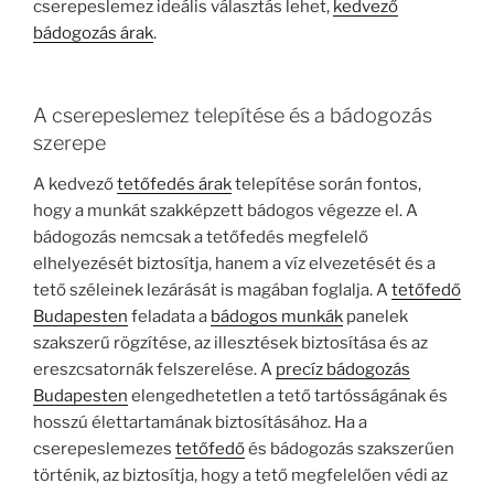
cserepeslemez ideális választás lehet,
kedvező
bádogozás árak
.
A cserepeslemez telepítése és a bádogozás
szerepe
A kedvező
tetőfedés árak
telepítése során fontos,
hogy a munkát szakképzett bádogos végezze el. A
bádogozás nemcsak a tetőfedés megfelelő
elhelyezését biztosítja, hanem a víz elvezetését és a
tető széleinek lezárását is magában foglalja. A
tetőfedő
Budapesten
feladata a
bádogos munkák
panelek
szakszerű rögzítése, az illesztések biztosítása és az
ereszcsatornák felszerelése. A
precíz bádogozás
Budapesten
elengedhetetlen a tető tartósságának és
hosszú élettartamának biztosításához. Ha a
cserepeslemezes
tetőfedő
és bádogozás szakszerűen
történik, az biztosítja, hogy a tető megfelelően védi az