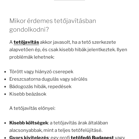
Mikor érdemes tetőjavításban
gondolkodni?
A
tetőjavítás
akkor javasolt, ha a tető szerkezete
alapvetően ép, és csak kisebb hibák jelentkeztek. Ilyen
problémák lehetnek:
Törött vagy hiányzó cserepek
Ereszcsatorna dugulás vagy sérülés
Bádogozás hibák, repedések
Kisebb beázások
A tetőjavítás előnyei:
Kisebb költségek
: a tetőjavítás árak általában
alacsonyabbak, mint a teljes tetőfelújításé.
Gyors kivitelezés
: egy profi
tetőfedő Budapest
vagy