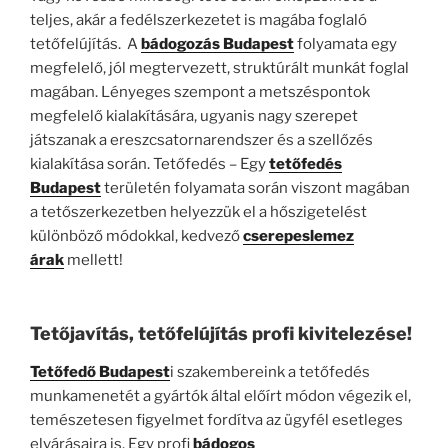
teljes, akár a fedélszerkezetet is magába foglaló
tetőfelújítás. A
bádogozás Budapest
folyamata egy
megfelelő, jól megtervezett, struktúrált munkát foglal
magában. Lényeges szempont a metszéspontok
megfelelő kialakítására, ugyanis nagy szerepet
játszanak a ereszcsatornarendszer és a szellőzés
kialakítása során. Tetőfedés – Egy
tetőfedés
Budapest
területén folyamata során viszont magában
a tetőszerkezetben helyezzük el a hőszigetelést
különböző módokkal, kedvező
cserepeslemez
árak
mellett!
Tetőjavítás, tetőfelújítás profi kivitelezése!
Tetőfedő Budapest
i szakembereink a tetőfedés
munkamenetét a gyártók által előírt módon végezik el,
temészetesen figyelmet fordítva az ügyfél esetleges
elvárásaira is. Egy profi
bádogos