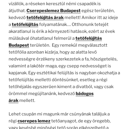
vízállók, a réseken keresztül némi csapadék is
átjuthat.
Cserepeslemez Budapest
egész területén,
kedvező
tetőfelújítás árak
mellett! Amikor itt az ideje
a
tetőfelújítás
folyamatának…. Otthonunk tetejét
akaratlanul is érik a környezeti hatások, ezért az évek
múlásával óhatatlanul felmerül a
tetőfelújítás
Budapest
területén. Egy remekül megválasztott
tetőfólia azonban kizárja, hogy az alatta levő
nedvességre érzékeny szerkezetek a fa, hőszigetelés,
valamint a lakótér maga, egy csepp nedvességet is
kapjanak. Egy esztétikai felújítás is nagyban okozhatja a
tetőfelújítás melletti döntésünket, esetleg a régi
tetőhéjalás egyszerűen kiment a divatból, vagy csak
örömmel megújítanánk, kedvező
bádogos
árak
mellett.
Lehet csupán mi magunk már csúnyának találjuk a
régi
cserepes lemez
tetőanyagot, de egy öregebb,
vagy kevésbé minőségi tető során elképzelhető a