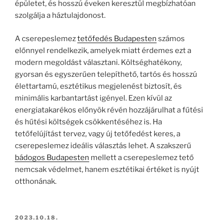
épületet, és hosszú éveken keresztül megbízhatóan
szolgálja a háztulajdonost.
A cserepeslemez
tetőfedés Budapesten
számos
előnnyel rendelkezik, amelyek miatt érdemes ezt a
modern megoldást választani. Költséghatékony,
gyorsan és egyszerűen telepíthető, tartós és hosszú
élettartamú, esztétikus megjelenést biztosít, és
minimális karbantartást igényel. Ezen kívül az
energiatakarékos előnyök révén hozzájárulhat a fűtési
és hűtési költségek csökkentéséhez is. Ha
tetőfelújítást tervez, vagy új tetőfedést keres, a
cserepeslemez ideális választás lehet. A szakszerű
bádogos Budapesten
mellett a cserepeslemez tető
nemcsak védelmet, hanem esztétikai értéket is nyújt
otthonának.
BEKÜLDVE:
2023.10.18.