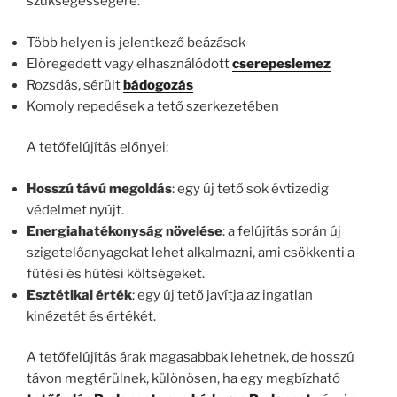
szükségességére:
Több helyen is jelentkező beázások
Elöregedett vagy elhasználódott
cserepeslemez
Rozsdás, sérült
bádogozás
Komoly repedések a tető szerkezetében
A tetőfelújítás előnyei:
Hosszú távú megoldás
: egy új tető sok évtizedig
védelmet nyújt.
Energiahatékonyság növelése
: a felújítás során új
szigetelőanyagokat lehet alkalmazni, ami csökkenti a
fűtési és hűtési költségeket.
Esztétikai érték
: egy új tető javítja az ingatlan
kinézetét és értékét.
A tetőfelújítás árak magasabbak lehetnek, de hosszú
távon megtérülnek, különösen, ha egy megbízható