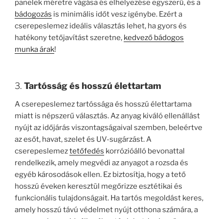
panelek méretre vágása és elhelyezése egyszerű, és a
bádogozás
is minimális időt vesz igénybe. Ezért a
cserepeslemez ideális választás lehet, ha gyors és
hatékony tetőjavítást szeretne,
kedvező bádogos
munka árak
!
3.
Tartósság és hosszú élettartam
A cserepeslemez tartóssága és hosszú élettartama
miatt is népszerű választás. Az anyag kiváló ellenállást
nyújt az időjárás viszontagságaival szemben, beleértve
az esőt, havat, szelet és UV-sugárzást. A
cserepeslemez
tetőfedés
korrózióálló bevonattal
rendelkezik, amely megvédi az anyagot a rozsda és
egyéb károsodások ellen. Ez biztosítja, hogy a tető
hosszú éveken keresztül megőrizze esztétikai és
funkcionális tulajdonságait. Ha tartós megoldást keres,
amely hosszú távú védelmet nyújt otthona számára, a