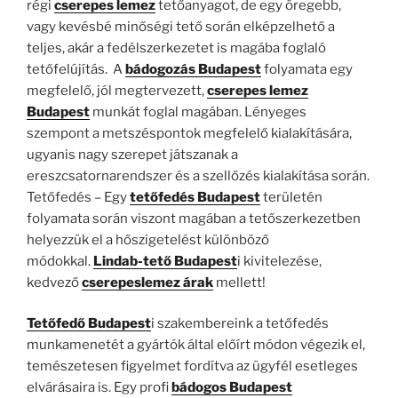
régi
cserepes lemez
tetőanyagot, de egy öregebb,
vagy kevésbé minőségi tető során elképzelhető a
teljes, akár a fedélszerkezetet is magába foglaló
tetőfelújítás. A
bádogozás Budapest
folyamata egy
megfelelő, jól megtervezett,
cserepes lemez
Budapest
munkát foglal magában. Lényeges
szempont a metszéspontok megfelelő kialakítására,
ugyanis nagy szerepet játszanak a
ereszcsatornarendszer és a szellőzés kialakítása során.
Tetőfedés – Egy
tetőfedés Budapest
területén
folyamata során viszont magában a tetőszerkezetben
helyezzük el a hőszigetelést különböző
módokkal.
Lindab-tető Budapest
i kivitelezése,
kedvező
cserepeslemez árak
mellett!
Tetőfedő Budapest
i szakembereink a tetőfedés
munkamenetét a gyártók által előírt módon végezik el,
temészetesen figyelmet fordítva az ügyfél esetleges
elvárásaira is. Egy profi
bádogos Budapest