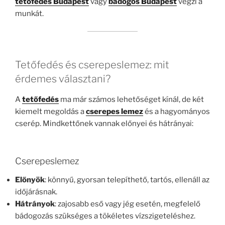
tetőfedés Budapest
vagy
bádogos Budapest
végzi a
munkát.
Tetőfedés és cserepeslemez: mit
érdemes választani?
A
tetőfedés
ma már számos lehetőséget kínál, de két
kiemelt megoldás a
cserepes lemez
és a hagyományos
cserép. Mindkettőnek vannak előnyei és hátrányai:
Cserepeslemez
Előnyök
: könnyű, gyorsan telepíthető, tartós, ellenáll az
időjárásnak.
Hátrányok
: zajosabb eső vagy jég esetén, megfelelő
bádogozás szükséges a tökéletes vízszigeteléshez.