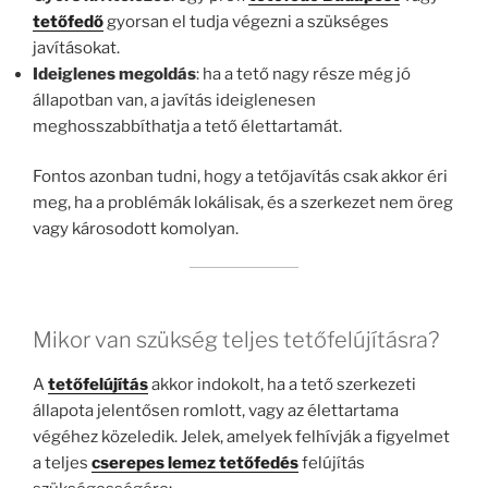
tetőfedő
gyorsan el tudja végezni a szükséges
javításokat.
Ideiglenes megoldás
: ha a tető nagy része még jó
állapotban van, a javítás ideiglenesen
meghosszabbíthatja a tető élettartamát.
Fontos azonban tudni, hogy a tetőjavítás csak akkor éri
meg, ha a problémák lokálisak, és a szerkezet nem öreg
vagy károsodott komolyan.
Mikor van szükség teljes tetőfelújításra?
A
tetőfelújítás
akkor indokolt, ha a tető szerkezeti
állapota jelentősen romlott, vagy az élettartama
végéhez közeledik. Jelek, amelyek felhívják a figyelmet
a teljes
cserepes lemez tetőfedés
felújítás