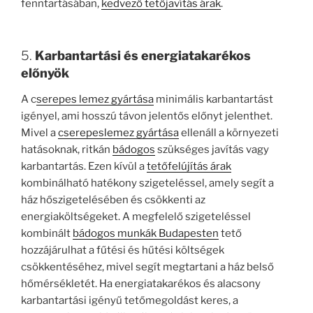
fenntartásában,
kedvező tetőjavítás árak
.
5.
Karbantartási és energiatakarékos
előnyök
A c
serepes lemez gyártása
minimális karbantartást
igényel, ami hosszú távon jelentős előnyt jelenthet.
Mivel a
cserepeslemez gyártása
ellenáll a környezeti
hatásoknak, ritkán
bádogos
szükséges javítás vagy
karbantartás. Ezen kívül a
tetőfelújítás árak
kombinálható hatékony szigeteléssel, amely segít a
ház hőszigetelésében és csökkenti az
energiaköltségeket. A megfelelő szigeteléssel
kombinált
bádogos munkák Budapesten
tető
hozzájárulhat a fűtési és hűtési költségek
csökkentéséhez, mivel segít megtartani a ház belső
hőmérsékletét. Ha energiatakarékos és alacsony
karbantartási igényű tetőmegoldást keres, a