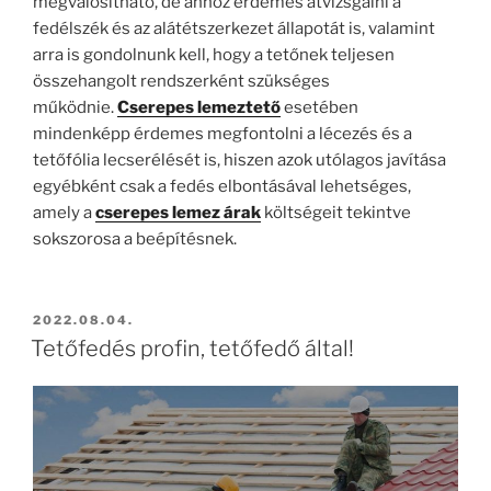
megvalósítható, de ahhoz érdemes átvizsgálni a
fedélszék és az alátétszerkezet állapotát is, valamint
arra is gondolnunk kell, hogy a tetőnek teljesen
összehangolt rendszerként szükséges
működnie.
Cserepes lemeztető
esetében
mindenképp érdemes megfontolni a lécezés és a
tetőfólia lecserélését is, hiszen azok utólagos javítása
egyébként csak a fedés elbontásával lehetséges,
amely a
cserepes lemez árak
költségeit tekintve
sokszorosa a beépítésnek.
BEKÜLDVE:
2022.08.04.
Tetőfedés profin, tetőfedő által!