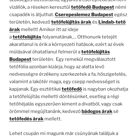
vízállók, a réseken keresztül
tetőfedő Budapest
némi
csapadék is átjuthat.
Cserepeslemez Budapest
egész
területén, kedvező
tetőfelújítás árak
és
Lindab-tető
árak
mellett! Amikor itt az ideje
a
tetőfelújítás
folyamatának…. Otthonunk tetejét
akaratlanul is érik a környezeti hatások, ezért az évek
múlásával óhatatlanul felmerül a
tetőfelújítás
Budapest
területén. Egy remekül megválasztott
tetőfólia azonban kizárja, hogy az alatta levő
nedvességre érzékeny szerkezetek a fa, hőszigetelés,
valamint a lakótér maga, egy csepp nedvességet is
kapjanak. Egy esztétikai
tetőfedő
is nagyban okozhatja
a tetőfelújítás melletti döntésünket, esetleg a régi
tetőhéjalás egyszerűen kiment a divatból, vagy csak
örömmel megújítanánk, kedvező
bádogos árak
sé
tetőfedés árak
mellett.
Lehet csupán mi magunk már csúnyának találjuk a