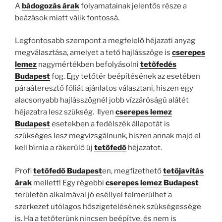
A
bádogozás árak
folyamatainak jelentős része a
beázások miatt válik fontossá.
Legfontosabb szempont a megfelelő héjazati anyag
megválasztása, amelyet a tető hajlásszöge is
cserepes
lemez
nagymértékben befolyásolni
tetőfedés
Budapest
fog. Egy tetőtér beépítésének az esetében
páraáteresztő fóliát ajánlatos választani, hiszen egy
alacsonyabb hajlásszögnél jobb vízzáróságú alátét
héjazatra lesz szükség. Ilyen
cserepes lemez
Budapest
esetekben a fedélszék állapotát is
szükséges lesz megvizsgálnunk, hiszen annak majd el
kell bírnia a rákerülő új
tetőfedő
héjazatot.
Profi
tetőfedő Budapest
en, megfizethető
tetőjavítás
árak
mellett! Egy régebbi
cserepes lemez Budapest
területén alkalmával jó eséllyel felmerülhet a
szerkezet utólagos hőszigetelésének szükségessége
is. Ha a tetőterünk nincsen beépítve, és nem is