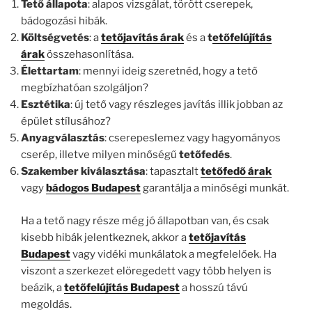
Tető állapota
: alapos vizsgálat, törött cserepek,
bádogozási hibák.
Költségvetés
: a
tetőjavítás árak
és a
t
etőfelújítás
árak
összehasonlítása.
Élettartam
: mennyi ideig szeretnéd, hogy a tető
megbízhatóan szolgáljon?
Esztétika
: új tető vagy részleges javítás illik jobban az
épület stílusához?
Anyagválasztás
: cserepeslemez vagy hagyományos
cserép, illetve milyen minőségű
tetőfedés
.
Szakember kiválasztása
: tapasztalt
tetőfedő árak
vagy
bádogos Budapest
garantálja a minőségi munkát.
Ha a tető nagy része még jó állapotban van, és csak
kisebb hibák jelentkeznek, akkor a
tetőjavítás
Budapest
vagy vidéki munkálatok a megfelelőek. Ha
viszont a szerkezet elöregedett vagy több helyen is
beázik, a
tetőfelújítás Budapest
a hosszú távú
megoldás.