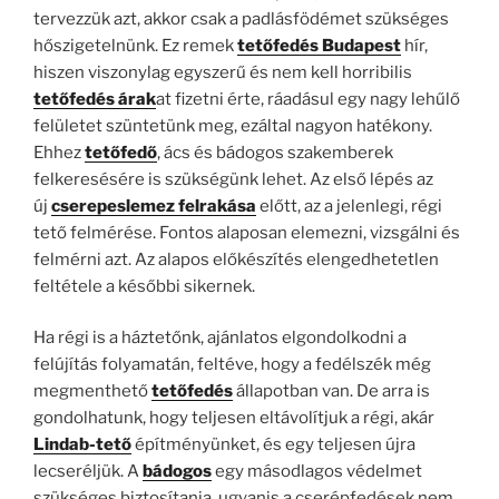
tervezzük azt, akkor csak a padlásfödémet szükséges
hőszigetelnünk. Ez remek
tetőfedés Budapest
hír,
hiszen viszonylag egyszerű és nem kell horribilis
tetőfedés árak
at fizetni érte, ráadásul egy nagy lehűlő
felületet szüntetünk meg, ezáltal nagyon hatékony.
Ehhez
tetőfedő
, ács és bádogos szakemberek
felkeresésére is szükségünk lehet. Az első lépés az
új
cserepeslemez felrakása
előtt, az a jelenlegi, régi
tető felmérése. Fontos alaposan elemezni, vizsgálni és
felmérni azt. Az alapos előkészítés elengedhetetlen
feltétele a későbbi sikernek.
Ha régi is a háztetőnk, ajánlatos elgondolkodni a
felújítás folyamatán, feltéve, hogy a fedélszék még
megmenthető
tetőfedés
állapotban van. De arra is
gondolhatunk, hogy teljesen eltávolítjuk a régi, akár
Lindab-tető
építményünket, és egy teljesen újra
lecseréljük. A
bádogos
egy másodlagos védelmet
szükséges biztosítania, ugyanis a cserépfedések nem