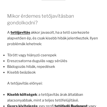
Mikor érdemes tetőjavításban
gondolkodni?
A
tetőjavítás
akkor javasolt, ha a tető szerkezete
alapvetően ép, és csak kisebb hibák jelentkeztek. Ilyen
problémák lehetnek:
Törött vagy hiányzó cserepek
Ereszcsatorna dugulás vagy sérülés
Bádogozás hibák, repedések
Kisebb beázások
A tetőjavítás előnyei:
Kisebb költségek
: a tetőjavítás árak általában
alacsonyabbak, mint a teljes tetőfelújításé.
Gyors kivitelezés
: egy profi
tetőfedő Budapest
vagy