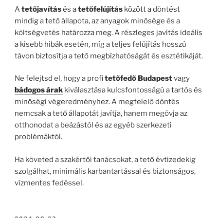
A
tetőjavítás
és a
tetőfelújítás
között a döntést
mindig a tető állapota, az anyagok minősége és a
költségvetés határozza meg. A részleges javítás ideális
a kisebb hibák esetén, míg a teljes felújítás hosszú
távon biztosítja a tető megbízhatóságát és esztétikáját.
Ne felejtsd el, hogy a profi
tetőfedő Budapest
vagy
bádogos árak
kiválasztása kulcsfontosságú a tartós és
minőségi végeredményhez. A megfelelő döntés
nemcsak a tető állapotát javítja, hanem megóvja az
otthonodat a beázástól és az egyéb szerkezeti
problémáktól.
Ha követed a szakértői tanácsokat, a tető évtizedekig
szolgálhat, minimális karbantartással és biztonságos,
vízmentes fedéssel.