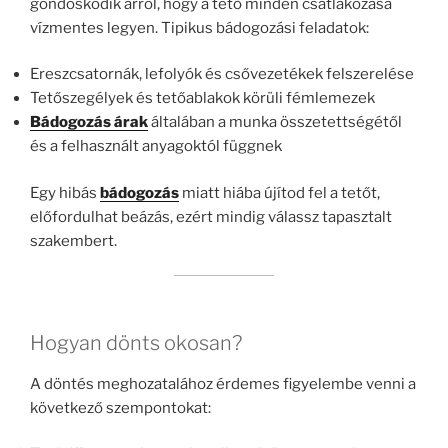
gondoskodik arról, hogy a tető minden csatlakozása
vízmentes legyen. Tipikus bádogozási feladatok:
Ereszcsatornák, lefolyók és csővezetékek felszerelése
Tetőszegélyek és tetőablakok körüli fémlemezek
Bádogozás árak
általában a munka összetettségétől
és a felhasznált anyagoktól függnek
Egy hibás
bádogozás
miatt hiába újítod fel a tetőt,
előfordulhat beázás, ezért mindig válassz tapasztalt
szakembert.
Hogyan dönts okosan?
A döntés meghozatalához érdemes figyelembe venni a
következő szempontokat: