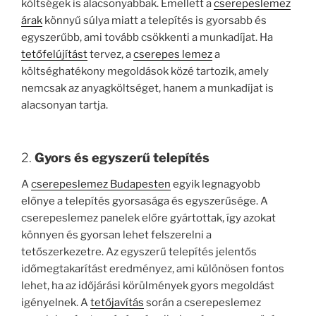
költségek is alacsonyabbak. Emellett a
cserepeslemez
árak
könnyű súlya miatt a telepítés is gyorsabb és
egyszerűbb, ami tovább csökkenti a munkadíjat. Ha
tetőfelújítást
tervez, a
cserepes lemez
a
költséghatékony megoldások közé tartozik, amely
nemcsak az anyagköltséget, hanem a munkadíjat is
alacsonyan tartja.
2.
Gyors és egyszerű telepítés
A
cserepeslemez Budapesten
egyik legnagyobb
előnye a telepítés gyorsasága és egyszerűsége. A
cserepeslemez panelek előre gyártottak, így azokat
könnyen és gyorsan lehet felszerelni a
tetőszerkezetre. Az egyszerű telepítés jelentős
időmegtakarítást eredményez, ami különösen fontos
lehet, ha az időjárási körülmények gyors megoldást
igényelnek. A
tetőjavítás
során a cserepeslemez