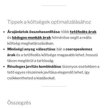
Tippek a költségek optimalizálásához
Árajánlatok összehasonlítása
: több
tetőfedés árak
és
bádogos munkák árak
felmérése segít a reális
költség meghatározásában.
Minőségi anyag választása
: bár a
cserepeslemez
árak
és a tetőfedés költsége magasabb lehet, hosszú
távon megtérül a tartósság.
Részleges javítás kombinálása
: bizonyos esetekben a
tető egyes részeinek javítása elegendő lehet, így
csökkentheted a kiadásokat.
Összegzés