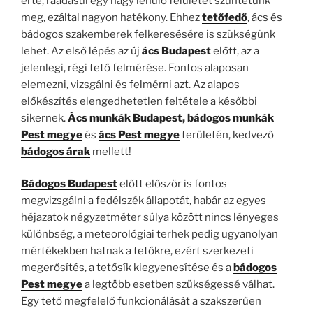
érte, ráadásul egy nagy lehűlő felületet szüntetünk
meg, ezáltal nagyon hatékony. Ehhez
tetőfedő
, ács és
bádogos szakemberek felkeresésére is szükségünk
lehet. Az első lépés az új
ács Budapest
előtt, az a
jelenlegi, régi tető felmérése. Fontos alaposan
elemezni, vizsgálni és felmérni azt. Az alapos
előkészítés elengedhetetlen feltétele a későbbi
sikernek.
Ács munkák Budapest
,
bádogos munkák
Pest megye
és
ács Pest megye
területén, kedvező
bádogos árak
mellett!
Bádogos Budapest
előtt először is fontos
megvizsgálni a fedélszék állapotát, habár az egyes
héjazatok négyzetméter súlya között nincs lényeges
különbség, a meteorológiai terhek pedig ugyanolyan
mértékekben hatnak a tetőkre, ezért szerkezeti
megerősítés, a tetősík kiegyenesítése és a
bádogos
Pest megye
a legtöbb esetben szükségessé válhat.
Egy tető megfelelő funkcionálását a szakszerűen