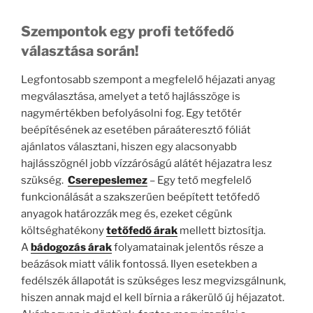
Szempontok egy profi tetőfedő
választása során!
Legfontosabb szempont a megfelelő héjazati anyag
megválasztása, amelyet a tető hajlásszöge is
nagymértékben befolyásolni fog. Egy tetőtér
beépítésének az esetében páraáteresztő fóliát
ajánlatos választani, hiszen egy alacsonyabb
hajlásszögnél jobb vízzáróságú alátét héjazatra lesz
szükség.
C
serepeslemez
– Egy tető megfelelő
funkcionálását a szakszerűen beépített tetőfedő
anyagok határozzák meg és, ezeket cégünk
költséghatékony
tetőfedő árak
mellett biztosítja.
A
bádogozás árak
folyamatainak jelentős része a
beázások miatt válik fontossá. Ilyen esetekben a
fedélszék állapotát is szükséges lesz megvizsgálnunk,
hiszen annak majd el kell bírnia a rákerülő új héjazatot.