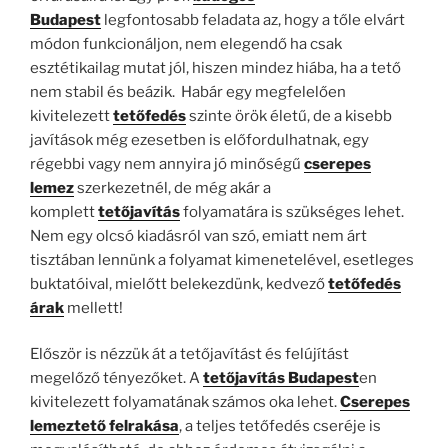
Budapest
legfontosabb feladata az, hogy a tőle elvárt
módon funkcionáljon, nem elegendő ha csak
esztétikailag mutat jól, hiszen mindez hiába, ha a tető
nem stabil és beázik. Habár egy megfelelően
kivitelezett
tetőfedés
szinte örök életű, de a kisebb
javítások még ezesetben is előfordulhatnak, egy
régebbi vagy nem annyira jó minőségű
cserepes
lemez
szerkezetnél, de még akár a
komplett
tetőjavítás
folyamatára is szükséges lehet.
Nem egy olcsó kiadásról van szó, emiatt nem árt
tisztában lennünk a folyamat kimenetelével, esetleges
buktatóival, mielőtt belekezdünk, kedvező
tetőfedés
árak
mellett!
Először is nézzük át a tetőjavítást és felújítást
megelőző tényezőket. A
tetőjavítás Budapest
en
kivitelezett folyamatának számos oka lehet.
Cserepes
lemeztető felrakása
, a teljes tetőfedés cseréje is