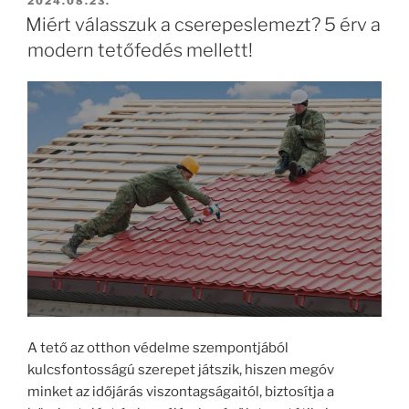
BEKÜLDVE:
2024.08.23.
Miért válasszuk a cserepeslemezt? 5 érv a
modern tetőfedés mellett!
A tető az otthon védelme szempontjából
kulcsfontosságú szerepet játszik, hiszen megóv
minket az időjárás viszontagságaitól, biztosítja a