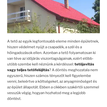
A tető az egyik legfontosabb eleme minden épületnek,
hiszen védelmet nyújt a csapadék, a szél és a
hőingadozások ellen. Azonban a tető folyamatosan ki
van téve az időjárás viszontagságainak, ezért előbb-
utóbb szembe kell néznünk a kérdéssel:
tetőjavítás
vagy teljes tetőfelújítás
? A döntés meghozatala nem
egyszerű, hiszen számos tényezőt kell figyelembe
venni, beleértve a költségeket, az anyagminőséget és
az épület állapotát. Ebben a cikkben szakértői szemmel
vesszük végig, hogyan hozhatod meg a legjobb
döntést.