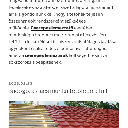
megvalósítható, de ahhoz érdemes átvizsgálni a
fedélszék és az alátétszerkezet állapotát is, valamint
arra is gondolnunk kell, hogy a tetőnek teljesen
összehangolt rendszerként szükséges
működnie.
Cserepes lemeztető
esetében
mindenképp érdemes megfontolni a lécezés és a
tetőfólia lecserélését is, hiszen azok utólagos javítása
egyébként csak a fedés elbontásával lehetséges,
amely a
cserepes lemez árak
költségeit tekintve
sokszorosa a beépítésnek.
BEKÜLDVE:
2023.02.23.
Bádogozás, ács munka tetőfedő által!