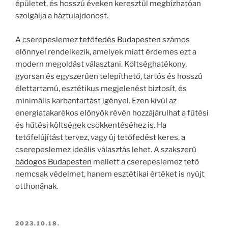
épületet, és hosszú éveken keresztül megbízhatóan
szolgálja a háztulajdonost.
A cserepeslemez
tetőfedés Budapesten
számos
előnnyel rendelkezik, amelyek miatt érdemes ezt a
modern megoldást választani. Költséghatékony,
gyorsan és egyszerűen telepíthető, tartós és hosszú
élettartamú, esztétikus megjelenést biztosít, és
minimális karbantartást igényel. Ezen kívül az
energiatakarékos előnyök révén hozzájárulhat a fűtési
és hűtési költségek csökkentéséhez is. Ha
tetőfelújítást tervez, vagy új tetőfedést keres, a
cserepeslemez ideális választás lehet. A szakszerű
bádogos Budapesten
mellett a cserepeslemez tető
nemcsak védelmet, hanem esztétikai értéket is nyújt
otthonának.
BEKÜLDVE:
2023.10.18.