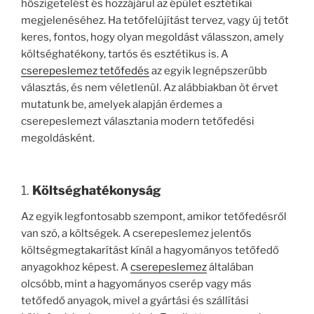
hőszigetelést és hozzájárul az épület esztétikai
megjelenéséhez. Ha tetőfelújítást tervez, vagy új tetőt
keres, fontos, hogy olyan megoldást válasszon, amely
költséghatékony, tartós és esztétikus is. A
cserepeslemez tetőfedés
az egyik legnépszerűbb
választás, és nem véletlenül. Az alábbiakban öt érvet
mutatunk be, amelyek alapján érdemes a
cserepeslemezt választania modern tetőfedési
megoldásként.
1.
Költséghatékonyság
Az egyik legfontosabb szempont, amikor tetőfedésről
van szó, a költségek. A cserepeslemez jelentős
költségmegtakarítást kínál a hagyományos tetőfedő
anyagokhoz képest. A
cserepeslemez
általában
olcsóbb, mint a hagyományos cserép vagy más
tetőfedő anyagok, mivel a gyártási és szállítási