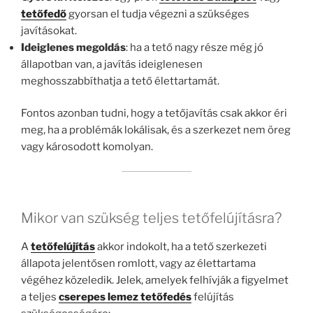
tetőfedő
gyorsan el tudja végezni a szükséges
javításokat.
Ideiglenes megoldás
: ha a tető nagy része még jó
állapotban van, a javítás ideiglenesen
meghosszabbíthatja a tető élettartamát.
Fontos azonban tudni, hogy a tetőjavítás csak akkor éri
meg, ha a problémák lokálisak, és a szerkezet nem öreg
vagy károsodott komolyan.
Mikor van szükség teljes tetőfelújításra?
A
tetőfelújítás
akkor indokolt, ha a tető szerkezeti
állapota jelentősen romlott, vagy az élettartama
végéhez közeledik. Jelek, amelyek felhívják a figyelmet
a teljes
cserepes lemez tetőfedés
felújítás