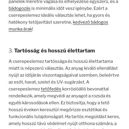
panelek méretre vágása és elhelyezése egyszerű, és a
bádogozás
is minimális időt vesz igénybe. Ezért a
cserepeslemez ideális választás lehet, ha gyors és
hatékony tetőjavítást szeretne,
kedvező bádogos
munka árak
!
3.
Tartósság és hosszú élettartam
A cserepeslemez tartóssága és hosszú élettartama
miatt is népszerű választás. Az anyag kiváló ellenállást
nyújt az időjárás viszontagságaival szemben, beleértve
az esőt, havat, szelet és UV-sugárzást. A
cserepeslemez
tetőfedés
korrózióálló bevonattal
rendelkezik, amely megvédi az anyagot a rozsda és
egyéb károsodások ellen. Ez biztosítja, hogy a tető
hosszú éveken keresztül megőrizze esztétikai és
funkcionális tulajdonságait. Ha tartós megoldást keres,
amely hosszú távú védelmet nyújt otthona számára, a