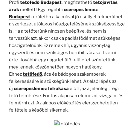
Profi
t
etőfedő Budapest
, megfizethető
tetőjavítás
árak
mellett! Egy régebbi
cserepes lemez
Budapest
területén alkalmával jó eséllyel felmerülhet
a szerkezet utólagos hőszigetelésének szükségessége
is. Ha a tetőterünk nincsen beépítve, és nem is
tervezzük azt, akkor csak a padlásfödémet szükséges
hőszigetelnünk. Ez remek hír, ugyanis viszonylag
egyszerű és nem szükséges horribilis árakat fizetni
érte. Továbbá egy nagy lehűlő felületet szüntetünk
meg, ennek köszönhetően nagyon hatékony.
Ehhez
tetőfedő
, ács és bádogos szakemberek
felkeresésére is szükségünk lehet. Az első lépés az
új
cserepeslemez felrakása
előtt, az a jelenlegi, régi
tető felmérése. Fontos alaposan elemezni, vizsgálni és
felmérni azt. Az alapos előkészítés elengedhetetlen
feltétele a későbbi sikernek.