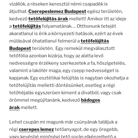
vízállók, a réseken keresztül némi csapadék is
átjuthat.
Cserepeslemez Budapest
egész területén,
kedvező
tetőfelújítás árak
mellett! Amikor itt az ideje
a
tetőfelújítás
folyamatának…. Otthonunk tetejét
akaratlanul is érik a környezeti hatások, ezért az évek
múlásával óhatatlanul felmerül a
tetőfelújítás
Budapest
területén. Egy remekül megválasztott
tetőfólia azonban kizárja, hogy az alatta levő
nedvességre érzékeny szerkezetek a fa, hőszigetelés,
valamint a lakótér maga, egy csepp nedvességet is
kapjanak. Egy esztétikai felújítás is nagyban okozhatja a
tetőfelújítás melletti döntésünket, esetleg a régi
tetőhéjalás egyszerűen kiment a divatból, vagy csak
örömmel megújítanánk, kedvező
bádogos
árak
mellett.
Lehet csupán mi magunk már csúnyának találjuk a
régi
cserepes lemez
tetőanyagot, de egy öregebb,
vagy kevésbé minőségi tető során elképzelhető a