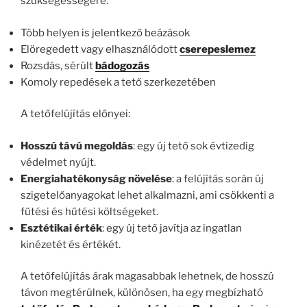
szükségességére:
Több helyen is jelentkező beázások
Elöregedett vagy elhasználódott
cserepeslemez
Rozsdás, sérült
bádogozás
Komoly repedések a tető szerkezetében
A tetőfelújítás előnyei:
Hosszú távú megoldás
: egy új tető sok évtizedig
védelmet nyújt.
Energiahatékonyság növelése
: a felújítás során új
szigetelőanyagokat lehet alkalmazni, ami csökkenti a
fűtési és hűtési költségeket.
Esztétikai érték
: egy új tető javítja az ingatlan
kinézetét és értékét.
A tetőfelújítás árak magasabbak lehetnek, de hosszú
távon megtérülnek, különösen, ha egy megbízható