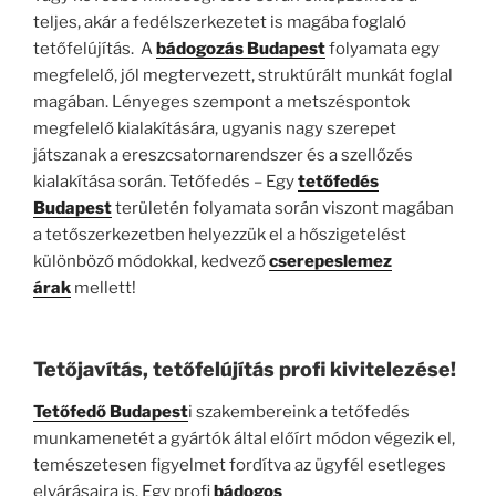
teljes, akár a fedélszerkezetet is magába foglaló
tetőfelújítás. A
bádogozás Budapest
folyamata egy
megfelelő, jól megtervezett, struktúrált munkát foglal
magában. Lényeges szempont a metszéspontok
megfelelő kialakítására, ugyanis nagy szerepet
játszanak a ereszcsatornarendszer és a szellőzés
kialakítása során. Tetőfedés – Egy
tetőfedés
Budapest
területén folyamata során viszont magában
a tetőszerkezetben helyezzük el a hőszigetelést
különböző módokkal, kedvező
cserepeslemez
árak
mellett!
Tetőjavítás, tetőfelújítás profi kivitelezése!
Tetőfedő Budapest
i szakembereink a tetőfedés
munkamenetét a gyártók által előírt módon végezik el,
temészetesen figyelmet fordítva az ügyfél esetleges
elvárásaira is. Egy profi
bádogos