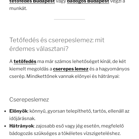
tetőfedés Budapest
vagy
bádogos Budapest
végzi a
munkát.
Tetőfedés és cserepeslemez: mit
érdemes választani?
A
tetőfedés
ma már számos lehetőséget kínál, de két
kiemelt megoldás a
cserepes lemez
és a hagyományos
cserép. Mindkettőnek vannak előnyei és hátrányai:
Cserepeslemez
Előnyök
: könnyű, gyorsan telepíthető, tartós, ellenáll az
időjárásnak.
Hátrányok
: zajosabb eső vagy jég esetén, megfelelő
bádogozás szükséges a tökéletes vízszigeteléshez.