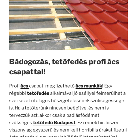
Bádogozás, tetőfedés profi ács
csapattal!
Profi
á
cs
csapat, megfizethető
ács munkák
! Egy
régebbi
tetőfedés
alkalmával jó eséllyel felmerülhet a
szerkezet utólagos hőszigetelésének szükségessége
is. Ha a tetőterünk nincsen beépítve, és nem is
tervezzük azt, akkor csak a padlásfödémet
szükséges
tetőfedő Budapest
. Ez remek hír, hiszen
viszonylag egyszerű és nem kell horribilis árakat fizetni