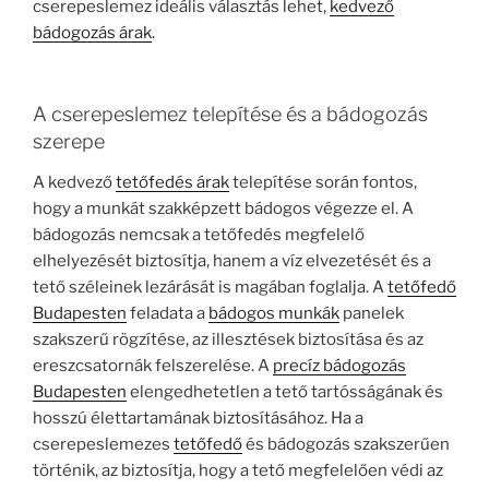
cserepeslemez ideális választás lehet,
kedvező
bádogozás árak
.
A cserepeslemez telepítése és a bádogozás
szerepe
A kedvező
tetőfedés árak
telepítése során fontos,
hogy a munkát szakképzett bádogos végezze el. A
bádogozás nemcsak a tetőfedés megfelelő
elhelyezését biztosítja, hanem a víz elvezetését és a
tető széleinek lezárását is magában foglalja. A
tetőfedő
Budapesten
feladata a
bádogos munkák
panelek
szakszerű rögzítése, az illesztések biztosítása és az
ereszcsatornák felszerelése. A
precíz bádogozás
Budapesten
elengedhetetlen a tető tartósságának és
hosszú élettartamának biztosításához. Ha a
cserepeslemezes
tetőfedő
és bádogozás szakszerűen
történik, az biztosítja, hogy a tető megfelelően védi az