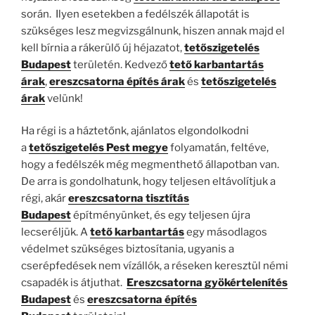
során. Ilyen esetekben a fedélszék állapotát is
szükséges lesz megvizsgálnunk, hiszen annak majd el
kell bírnia a rákerülő új héjazatot,
tetőszigetelés
Budapest
területén. Kedvező
tető karbantartás
árak
,
ereszcsatorna építés árak
és
tetőszigetelés
árak
velünk!
Ha régi is a háztetőnk, ajánlatos elgondolkodni
a
tetőszigetelés Pest megye
folyamatán, feltéve,
hogy a fedélszék még megmenthető állapotban van.
De arra is gondolhatunk, hogy teljesen eltávolítjuk a
régi, akár
ereszcsatorna tisztítás
Budapest
építményünket, és egy teljesen újra
lecseréljük. A
tető karbantartás
egy másodlagos
védelmet szükséges biztosítania, ugyanis a
cserépfedések nem vízállók, a réseken keresztül némi
csapadék is átjuthat.
Ereszcsatorna gyökértelenítés
Budapest
és
ereszcsatorna építés