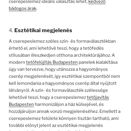
cserepeslemez ideális választás lehet,
kedvező
bádogos árak
.
4.
Esztétikai megjelenés
A cserepeslemez széles szín- és formaválasztékban
érhető el, ami lehetővé teszi, hogy a tetőfedés
stílusában illeszkedjen otthona architektúrájához. A
modern
tetőfelújítás Budapesten
panelek kialakítása
úgy van tervezve, hogy utánozza a hagyományos
cserép megjelenését, így esztétikai szempontból nem
kell lemondania a hagyományos cserép által nyújtott
látványról. A szín- és formaválaszték szélessége
lehetővé teszi, hogy a cserepeslemez
tetőjavítás
Budapesten
harmonizáljon a ház külsejével, és
hozzájáruljon annak vonzó megjelenéséhez. Emellett a
cserepeslemez felülete könnyen tisztán tartható, ami
további előnyt jelent az esztétikai megjelenés