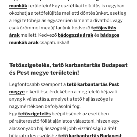
munkák
területein! Egy esztétikai felújítás is nagyban
okozhatja a tetőfelújítás melletti döntésünket, esetleg
a régi tetőhéjalás egyszerűen kiment a divatból, vagy
csak örömmel megújítanánk, kedvező
t
etőjavítás
árak
mellett. Kedvező
bádogozás árak
és
bádogos
munkák árak
csapatunkkal!
Tetőszigetelés, tető karbantartás Budapest
és Pest megye területein!
Legfontosabb szempont a
tető karbantartás Pest
megye
elkerülése érdekében a megfelelő héjazati
anyag kiválasztása, amelyet a tető hajlásszöge is
nagymértékben befolyásolni fog.
Egy
tetőszigetelés
beépítésének az esetében
páraáteresztő fóliát ajánlatos választani, hiszen egy
alacsonyabb hajlásszögnél jobb vízzáróságú alátét
héjazatra lesz szükség
tető karbantartás Budapest