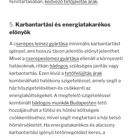
fenntartásában,
kedvező tetőjavítás árak
.
5.
Karbantartási és energiatakarékos
előnyök
A c
serepes lemez gyártása
minimális karbantartást
igényel, ami hosszú távon jelentős előnyt jelenthet.
Mivel a
cserepeslemez gyártása
ellenáll a környezeti
hatásoknak, ritkán
bádogos
szükséges javítás vagy
karbantartás. Ezen kívül a
tetőfelújítás árak
kombinálható hatékony szigeteléssel, amely segít a
ház hőszigetelésében és csökkenti az
energiaköltségeket. A megfelelő szigeteléssel
kombinált
bádogos munkák Budapesten
tető
hozzájárulhat a fűtési és hűtési költségek
csökkentéséhez, mivel segít megtartani a ház belső
hőmérsékletét. Ha energiatakarékos és alacsony
karbantartási igényű tetőmegoldást keres, a