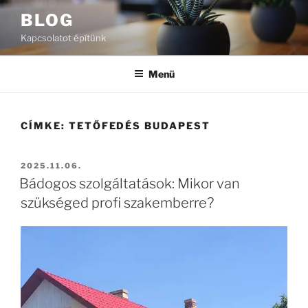
Tartalomhoz
BLOG
Kapcsolatot építünk
Menü
CÍMKE:
TETŐFEDÉS BUDAPEST
BEKÜLDVE:
2025.11.06.
Bádogos szolgáltatások: Mikor van
szükséged profi szakemberre?