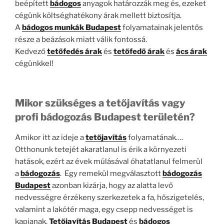
beépített
bádogos
anyagok határozzák meg és, ezeket
cégünk költséghatékony árak mellett biztosítja.
A
bádogos munkák Budapest
folyamatainak jelentős
része a beázások miatt válik fontossá.
Kedvező
tetőfedés árak
és
tetőfedő árak
és
ács árak
cégünkkel!
Mikor szükséges a tetőjavítás vagy
profi bádogozás Budapest területén?
Amikor itt az ideje a
tetőjavítás
folyamatának….
Otthonunk tetejét akaratlanul is érik a környezeti
hatások, ezért az évek múlásával óhatatlanul felmerül
a
bádogozás
. Egy remekül megválasztott
bádogozás
Budapest
azonban kizárja, hogy az alatta levő
nedvességre érzékeny szerkezetek a fa, hőszigetelés,
valamint a lakótér maga, egy csepp nedvességet is
kapjanak.
Tetőjavítás Budapest
és
bádogos