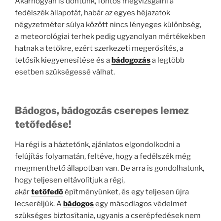
Akárhogyan is döntünk, fontos megvizsgálni a
fedélszék állapotát, habár az egyes héjazatok
négyzetméter súlya között nincs lényeges különbség,
a meteorológiai terhek pedig ugyanolyan mértékekben
hatnak a tetőkre, ezért szerkezeti megerősítés, a
tetősík kiegyenesítése és a
bádogozás
a legtöbb
esetben szükségessé válhat.
Bádogos, bádogozás cserepes lemez
tetőfedése!
Ha régi is a háztetőnk, ajánlatos elgondolkodni a
felújítás folyamatán, feltéve, hogy a fedélszék még
megmenthető állapotban van. De arra is gondolhatunk,
hogy teljesen eltávolítjuk a régi,
akár
tetőfedő
építményünket, és egy teljesen újra
lecseréljük. A
bádogos
egy másodlagos védelmet
szükséges biztosítania, ugyanis a cserépfedések nem