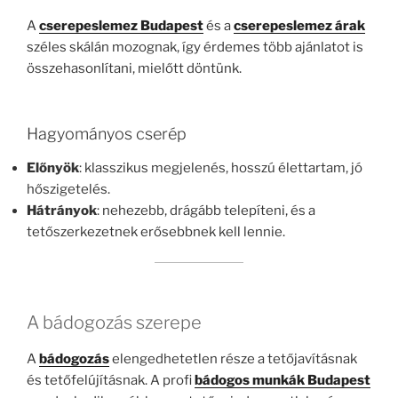
A
cserepeslemez Budapest
és a
cserepeslemez árak
széles skálán mozognak, így érdemes több ajánlatot is
összehasonlítani, mielőtt döntünk.
Hagyományos cserép
Előnyök
: klasszikus megjelenés, hosszú élettartam, jó
hőszigetelés.
Hátrányok
: nehezebb, drágább telepíteni, és a
tetőszerkezetnek erősebbnek kell lennie.
A bádogozás szerepe
A
bádogozás
elengedhetetlen része a tetőjavításnak
és tetőfelújításnak. A profi
bádogos munkák Budapest