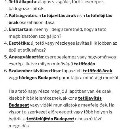
Tető állapota
: alapos vizsgálat, törött cserepek,
bádogozási hibák.
Költségvetés
: a
tetőjavítás árak
és a
t
etőfelújítás
árak
összehasonlítása.
Élettartam
: mennyi ideig szeretnéd, hogy a tető
megbízhatóan szolgáljon?
Esztétika
: új tető vagy részleges javítás illik jobban az
épület stílusához?
Anyagválasztás
: cserepeslemez vagy hagyományos
cserép, illetve milyen minőségű
tetőfedés
.
Szakember kiválasztása
: tapasztalt
tetőfedő árak
vagy
bádogos Budapest
garantálja a minőségi munkát.
Ha a tető nagy része még jó állapotban van, és csak
kisebb hibák jelentkeznek, akkor a
tetőjavítás
Budapest
vagy vidéki munkálatok a megfelelőek. Ha
viszont a szerkezet elöregedett vagy több helyen is
beázik, a
tetőfelújítás Budapest
a hosszú távú
megoldás.