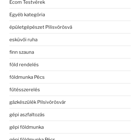
Ecom Testvérek
Egyéb kategória
épületgépészet Pilisvörösvá
esküvői ruha
finn szauna
föld rendelés
földmunka Pécs
fűtésszerelés
gázkészülék Pilsivörösvár
gépi aszfaltozás
gépi földmunka
gépi földmunka Pécs