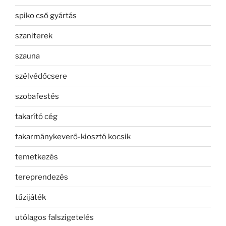
spiko cső gyártás
szaniterek
szauna
szélvédőcsere
szobafestés
takarító cég
takarmánykeverő-kiosztó kocsik
temetkezés
tereprendezés
tűzijáték
utólagos falszigetelés