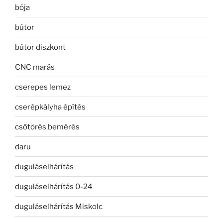
bója
bútor
bútor diszkont
CNC marás
cserepes lemez
cserépkályha építés
csőtörés bemérés
daru
duguláselhárítás
duguláselhárítás 0-24
duguláselhárítás Miskolc