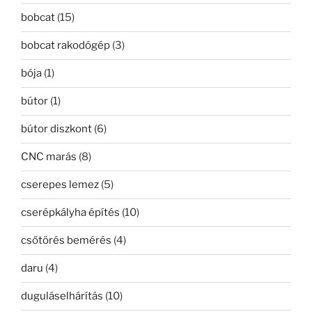
bobcat
(15)
bobcat rakodógép
(3)
bója
(1)
bútor
(1)
bútor diszkont
(6)
CNC marás
(8)
cserepes lemez
(5)
cserépkályha építés
(10)
csőtörés bemérés
(4)
daru
(4)
duguláselhárítás
(10)