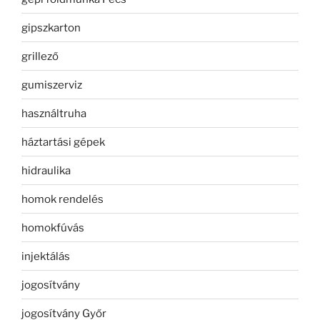
gipszkarton
grillező
gumiszerviz
használtruha
háztartási gépek
hidraulika
homok rendelés
homokfúvás
injektálás
jogosítvány
jogosítvány Győr