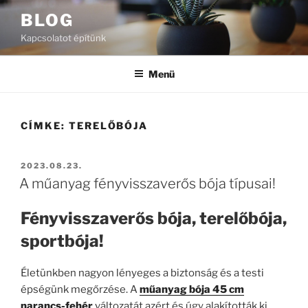
Tartalomhoz
BLOG
Kapcsolatot építünk
Menü
CÍMKE:
TERELŐBÓJA
BEKÜLDVE:
2023.08.23.
A műanyag fényvisszaverős bója típusai!
Fényvisszaverős bója, terelőbója,
sportbója!
Életünkben nagyon lényeges a biztonság és a testi
épségünk megőrzése. A
műanyag bója 45 cm
narancs-fehér
változatát azért és úgy alakították ki,