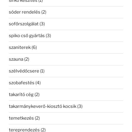
sírkő készítés
(1)
sóder rendelés
(2)
sofőrszolgálat
(3)
spiko cső gyártás
(3)
szaniterek
(6)
szauna
(2)
szélvédőcsere
(1)
szobafestés
(4)
takarító cég
(2)
takarmánykeverő-kiosztó kocsik
(3)
temetkezés
(2)
tereprendezés
(2)