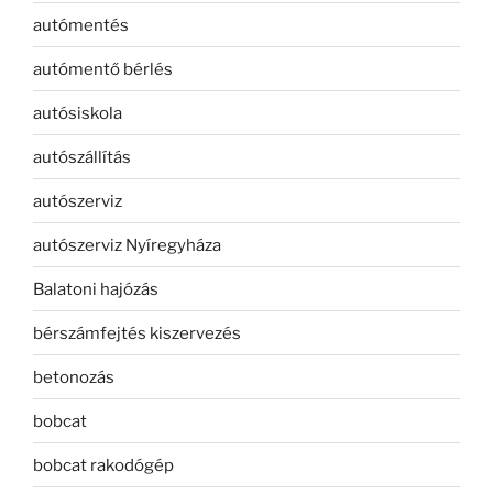
autómentés
autómentő bérlés
autósiskola
autószállítás
autószerviz
autószerviz Nyíregyháza
Balatoni hajózás
bérszámfejtés kiszervezés
betonozás
bobcat
bobcat rakodógép