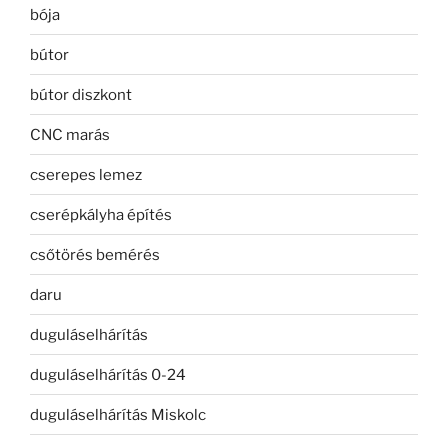
bója
bútor
bútor diszkont
CNC marás
cserepes lemez
cserépkályha építés
csőtörés bemérés
daru
duguláselhárítás
duguláselhárítás 0-24
duguláselhárítás Miskolc