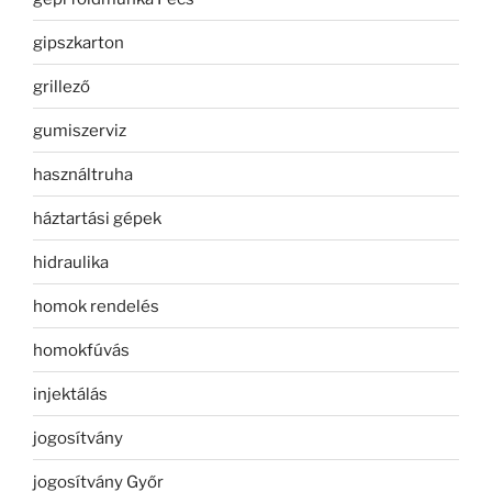
gipszkarton
grillező
gumiszerviz
használtruha
háztartási gépek
hidraulika
homok rendelés
homokfúvás
injektálás
jogosítvány
jogosítvány Győr