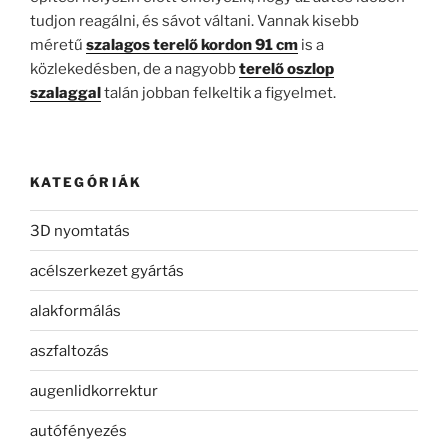
tudjon reagálni, és sávot váltani. Vannak kisebb
méretű
szalagos terelő kordon 91 cm
is a
közlekedésben, de a nagyobb
terelő oszlop
szalaggal
talán jobban felkeltik a figyelmet.
KATEGÓRIÁK
3D nyomtatás
acélszerkezet gyártás
alakformálás
aszfaltozás
augenlidkorrektur
autófényezés