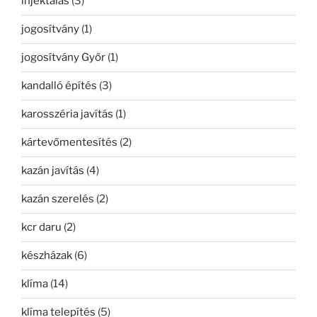
injektálás
(3)
jogosítvány
(1)
jogosítvány Győr
(1)
kandalló építés
(3)
karosszéria javítás
(1)
kártevőmentesítés
(2)
kazán javítás
(4)
kazán szerelés
(2)
kcr daru
(2)
készházak
(6)
klíma
(14)
klíma telepítés
(5)