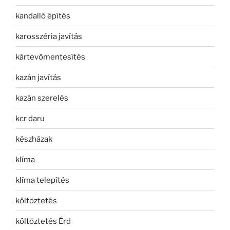
kandalló építés
karosszéria javítás
kártevőmentesítés
kazán javítás
kazán szerelés
kcr daru
készházak
klíma
klíma telepítés
költöztetés
költöztetés Érd