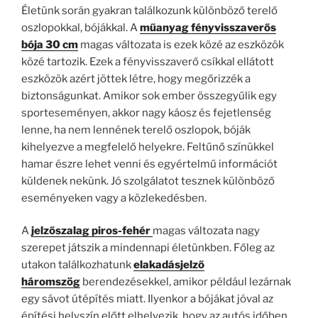
Életünk során gyakran találkozunk különböző terelő
oszlopokkal, bójákkal. A
műanyag fényvisszaverős
bója 30 cm
magas változata is ezek közé az eszközök
közé tartozik. Ezek a fényvisszaverő csíkkal ellátott
eszközök azért jöttek létre, hogy megőrizzék a
biztonságunkat. Amikor sok ember összegyűlik egy
sporteseményen, akkor nagy káosz és fejetlenség
lenne, ha nem lennének terelő oszlopok, bóják
kihelyezve a megfelelő helyekre. Feltűnő színükkel
hamar észre lehet venni és egyértelmű információt
küldenek nekünk. Jó szolgálatot tesznek különböző
eseményeken vagy a közlekedésben.
A
jelzőszalag piros-fehér
magas változata nagy
szerepet játszik a mindennapi életünkben. Főleg az
utakon találkozhatunk
elakadásjelző
háromszög
berendezésekkel, amikor például lezárnak
egy sávot útépítés miatt. Ilyenkor a bójákat jóval az
építési helyszín előtt elhelyezik, hogy az autós időben