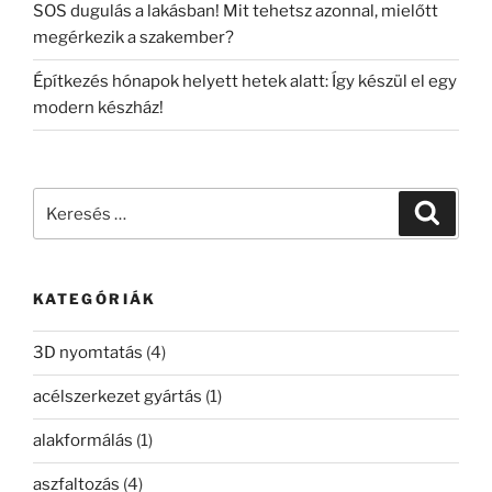
SOS dugulás a lakásban! Mit tehetsz azonnal, mielőtt
megérkezik a szakember?
Építkezés hónapok helyett hetek alatt: Így készül el egy
modern készház!
Keresés
Keresé
a
következő
kifejezésre:
KATEGÓRIÁK
3D nyomtatás
(4)
acélszerkezet gyártás
(1)
alakformálás
(1)
aszfaltozás
(4)