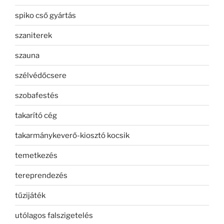
spiko cső gyártás
szaniterek
szauna
szélvédőcsere
szobafestés
takarító cég
takarmánykeverő-kiosztó kocsik
temetkezés
tereprendezés
tűzijáték
utólagos falszigetelés