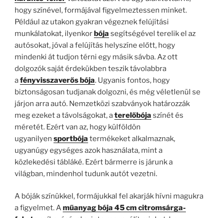
hogy színével, formájával figyelmeztessen minket.
Például az utakon gyakran végeznek felújítási
munkálatokat, ilyenkor
bója
segítségével terelik el az
autósokat, jóval a felújítás helyszíne előtt, hogy
mindenki át tudjon térni egy másik sávba. Az ott
dolgozók saját érdekükben teszik távolabbra
a
fényvisszaverős bója
. Ugyanis fontos, hogy
biztonságosan tudjanak dolgozni, és még véletlenül se
járjon arra autó. Nemzetközi szabványok határozzák
meg ezeket a távolságokat, a
terelőbója
színét és
méretét. Ezért van az, hogy külföldön
ugyanilyen
sportbója
termékeket alkalmaznak,
ugyanúgy egységes azok használata, mint a
közlekedési tábláké. Ezért bármerre is járunk a
világban, mindenhol tudunk autót vezetni.
A bóják színükkel, formájukkal fel akarják hívni magukra
a figyelmet. A
műanyag bója 45 cm citromsárga-