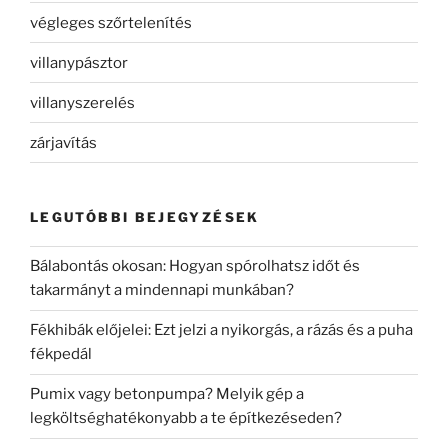
végleges szőrtelenítés
villanypásztor
villanyszerelés
zárjavítás
LEGUTÓBBI BEJEGYZÉSEK
Bálabontás okosan: Hogyan spórolhatsz időt és
takarmányt a mindennapi munkában?
Fékhibák előjelei: Ezt jelzi a nyikorgás, a rázás és a puha
fékpedál
Pumix vagy betonpumpa? Melyik gép a
legköltséghatékonyabb a te építkezéseden?