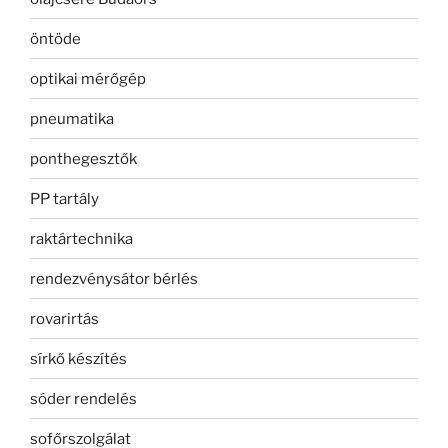
öntöde
optikai mérőgép
pneumatika
ponthegesztők
PP tartály
raktártechnika
rendezvénysátor bérlés
rovarirtás
sírkő készítés
sóder rendelés
sofőrszolgálat