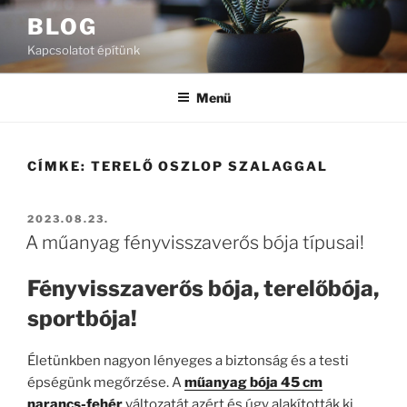
Tartalomhoz
BLOG
Kapcsolatot építünk
Menü
CÍMKE:
TERELŐ OSZLOP SZALAGGAL
BEKÜLDVE:
2023.08.23.
A műanyag fényvisszaverős bója típusai!
Fényvisszaverős bója, terelőbója,
sportbója!
Életünkben nagyon lényeges a biztonság és a testi
épségünk megőrzése. A
műanyag bója 45 cm
narancs-fehér
változatát azért és úgy alakították ki,