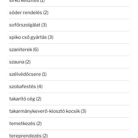
sírkő készítés
(1)
sóder rendelés
(2)
sofőrszolgálat
(3)
spiko cső gyártás
(3)
szaniterek
(6)
szauna
(2)
szélvédőcsere
(1)
szobafestés
(4)
takarító cég
(2)
takarmánykeverő-kiosztó kocsik
(3)
temetkezés
(2)
tereprendezés
(2)