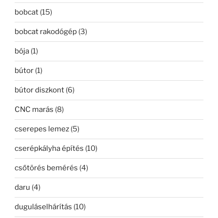
bobcat
(15)
bobcat rakodógép
(3)
bója
(1)
bútor
(1)
bútor diszkont
(6)
CNC marás
(8)
cserepes lemez
(5)
cserépkályha építés
(10)
csőtörés bemérés
(4)
daru
(4)
duguláselhárítás
(10)