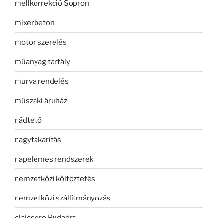
mellkorrekció Sopron
mixerbeton
motor szerelés
műanyag tartály
murva rendelés
műszaki áruház
nádtető
nagytakarítás
napelemes rendszerek
nemzetközi költöztetés
nemzetközi szállítmányozás
olajcsere Budaörs