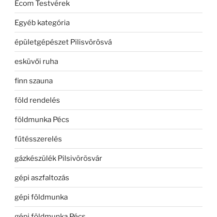
Ecom Testvérek
Egyéb kategória
épületgépészet Pilisvörösvá
esküvői ruha
finn szauna
föld rendelés
földmunka Pécs
fűtésszerelés
gázkészülék Pilsivörösvár
gépi aszfaltozás
gépi földmunka
gépi földmunka Pécs