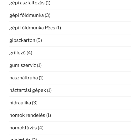
gépi aszfaltozás
(1)
gépi földmunka
(3)
gépi földmunka Pécs
(1)
gipszkarton
(5)
grillező
(4)
gumiszerviz
(1)
használtruha
(1)
háztartási gépek
(1)
hidraulika
(3)
homok rendelés
(1)
homokfúvás
(4)