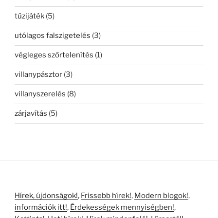
tűzijáték
(5)
utólagos falszigetelés
(3)
végleges szőrtelenítés
(1)
villanypásztor
(3)
villanyszerelés
(8)
zárjavítás
(5)
Hírek, újdonságok!
,
Frissebb hírek!
,
Modern blogok!
,
információk itt!
,
Érdekességek mennyiségben!
,