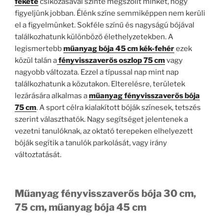
fekete
csíkozásával szinte megszólít minket, hogy
figyeljünk jobban. Élénk színe semmiképpen nem kerüli
el a figyelmünket. Sokféle színű és nagyságú bójával
találkozhatunk különböző élethelyzetekben. A
legismertebb
műanyag bója 45 cm kék-fehér
ezek
közül talán a
fényvisszaverős oszlop 75 cm
vagy
nagyobb változata. Ezzel a típussal nap mint nap
találkozhatunk a közutakon. Elterelésre, területek
lezárására alkalmas a
műanyag fényvisszaverős bója
75 cm
. A sport célra kialakított bóják színesek, tetszés
szerint választhatók. Nagy segítséget jelentenek a
vezetni tanulóknak, az oktató terepeken elhelyezett
bóják segítik a tanulók parkolását, vagy irány
változtatását.
Műanyag fényvisszaverős bója 30 cm,
75 cm, műanyag bója 45 cm