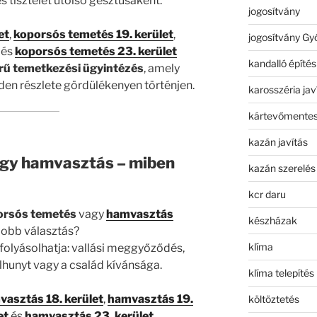
és tisztelet utolsó gesztusaként.
jogosítvány
et
,
koporsós temetés 19. kerület
,
jogosítvány Gy
és
koporsós temetés 23. kerület
kandalló építés
örű temetkezési ügyintézés
, amely
nden részlete gördülékenyen történjen.
karosszéria jav
kártevőmentes
kazán javítás
gy hamvasztás – miben
kazán szerelés
kcr daru
orsós temetés
vagy
hamvasztás
készházak
 jobb választás?
klíma
folyásolhatja: vallási meggyőződés,
elhunyt vagy a család kívánsága.
klíma telepítés
asztás 18. kerület
,
hamvasztás 19.
költöztetés
et
és
hamvasztás 23. kerület