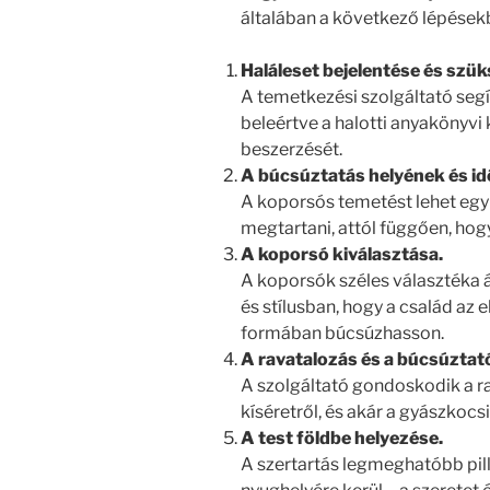
általában a következő lépésekbő
Haláleset bejelentése és szük
A temetkezési szolgáltató segí
beleértve a halotti anyakönyvi
beszerzését.
A búcsúztatás helyének és i
A koporsós temetést lehet egyh
megtartani, attól függően, ho
A koporsó kiválasztása.
A koporsók széles választéka 
és stílusban, hogy a család az
formában búcsúzhasson.
A ravatalozás és a búcsúztat
A szolgáltató gondoskodik a rav
kíséretről, és akár a gyászkocsir
A test földbe helyezése.
A szertartás legmeghatóbb pil