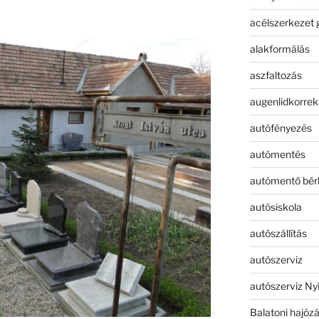
acélszerkezet 
alakformálás
aszfaltozás
augenlidkorrek
autófényezés
autómentés
autómentő bér
autósiskola
autószállítás
autószerviz
autószerviz Ny
Balatoni hajóz