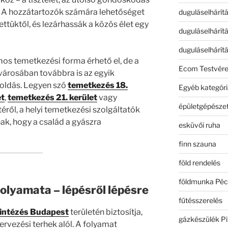
. A hozzátartozók számára lehetőséget
duguláselhárít
ttüktől, és lezárhassák a közös élet egy
duguláselhárít
duguláselhárít
s temetkezési forma érhető el, de a
Ecom Testvér
városában továbbra is az egyik
oldás. Legyen szó
temetkezés 18.
Egyéb kategóri
et
,
temetkezés 21. kerület
vagy
épületgépészet
téről, a helyi temetkezési szolgáltatók
ak, hogy a család a gyászra
esküvői ruha
finn szauna
föld rendelés
földmunka Péc
olyamata – lépésről lépésre
fűtésszerelés
yintézés Budapest
területén biztosítja,
gázkészülék Pi
ervezési terhek alól. A folyamat