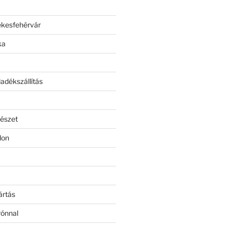
ékesfehérvár
ka
adékszállítás
észet
lon
ártás
rónnal