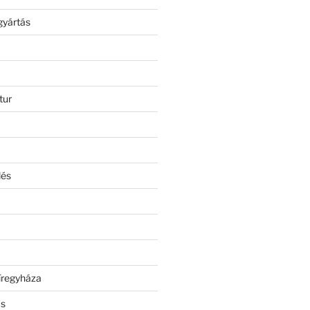
gyártás
tur
lés
íregyháza
ás