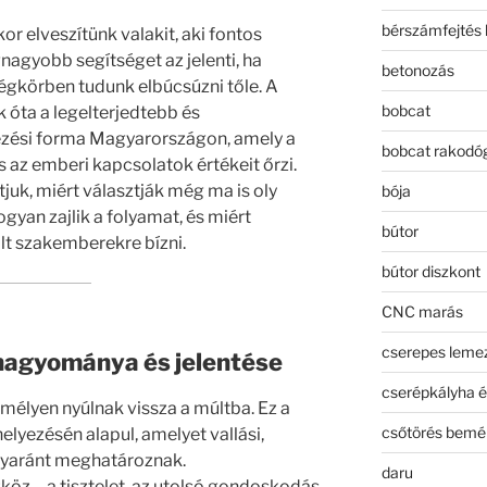
bérszámfejtés 
r elveszítünk valakit, aki fontos
nagyobb segítséget az jelenti, ha
betonozás
légkörben tudunk elbúcsúzni tőle. A
bobcat
óta a legelterjedtebb és
zési forma Magyarországon, amely a
bobcat rakodó
s az emberi kapcsolatok értékeit őrzi.
uk, miért választják még ma is oly
bója
hogyan zajlik a folyamat, és miért
bútor
lt szakemberekre bízni.
bútor diszkont
CNC marás
cserepes leme
hagyománya és jelentése
cserépkályha é
mélyen nyúlnak vissza a múltba. Ez a
csőtörés bemé
elyezésén alapul, amelyet vallási,
egyaránt meghatároznak.
daru
öz – a tisztelet, az utolsó gondoskodás