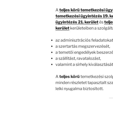
A
teljes körű temetkezési ügy
temetkezési ügyintézés 19. k
ügyintézés 21. kerület
és
telj
kerület
kerületeiben a szolgált
az adminisztrációs feladatokat
a szertartás megszervezését,
a temetői engedélyek beszerzé
a szállítást, ravatalozást,
valamint a sírhely kiválasztását
A
teljes körű
temetkezési szolg
minden részletet tapasztalt sz
lelki nyugalma biztosított.