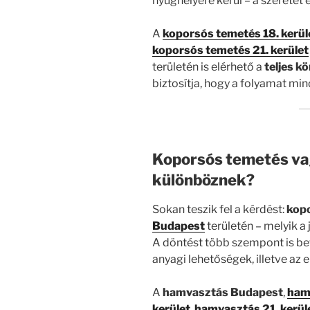
nyughelyére kerül – a szeretet 
A
koporsós temetés 18. kerül
koporsós temetés 21. kerület
területén is elérhető a
teljes k
biztosítja, hogy a folyamat mi
Koporsós temetés va
különböznek?
Sokan teszik fel a kérdést:
kop
Budapest
területén – melyik a
A döntést több szempont is be
anyagi lehetőségek, illetve az 
A
hamvasztás Budapest
,
hamv
kerület
,
hamvasztás 21. kerül