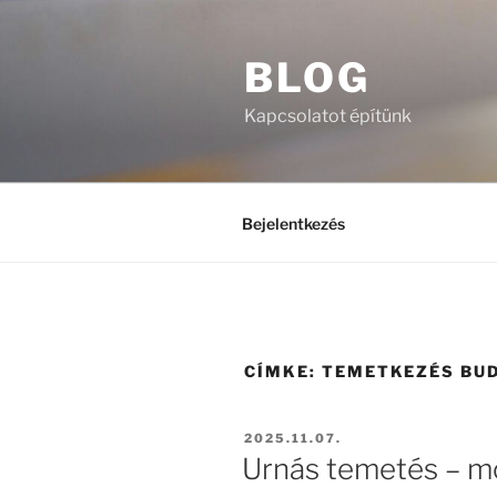
Tartalomhoz
BLOG
Kapcsolatot építünk
Bejelentkezés
CÍMKE:
TEMETKEZÉS BU
BEKÜLDVE:
2025.11.07.
Urnás temetés – m