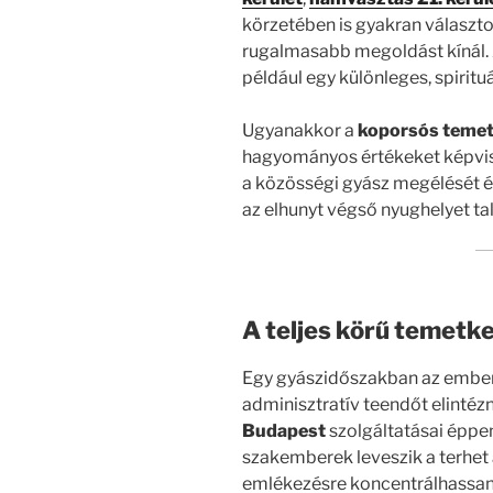
körzetében is gyakran választo
rugalmasabb megoldást kínál.
például egy különleges, spiritu
Ugyanakkor a
koporsós teme
hagyományos értékeket képvise
a közösségi gyász megélését és
az elhunyt végső nyughelyet tal
A teljes körű temetke
Egy gyászidőszakban az embern
adminisztratív teendőt elintézn
Budapest
szolgáltatásai éppen
szakemberek leveszik a terhet a
emlékezésre koncentrálhassan