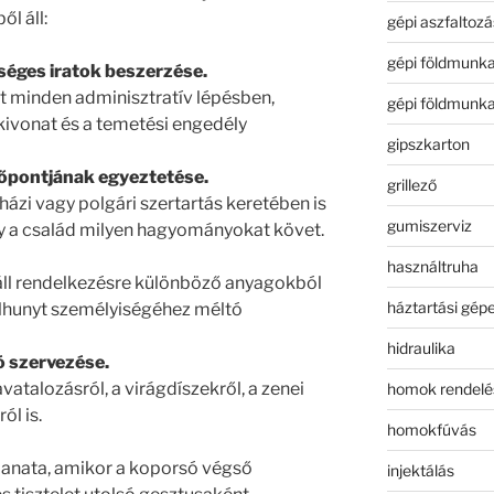
l áll:
gépi aszfaltozá
gépi földmunk
séges iratok beszerzése.
t minden adminisztratív lépésben,
gépi földmunk
 kivonat és a temetési engedély
gipszkarton
dőpontjának egyeztetése.
grillező
ázi vagy polgári szertartás keretében is
gumiszerviz
gy a család milyen hagyományokat követ.
használtruha
áll rendelkezésre különböző anyagokból
háztartási gép
 elhunyt személyiségéhez méltó
hidraulika
ó szervezése.
atalozásról, a virágdíszekről, a zenei
homok rendelé
ól is.
homokfúvás
lanata, amikor a koporsó végső
injektálás