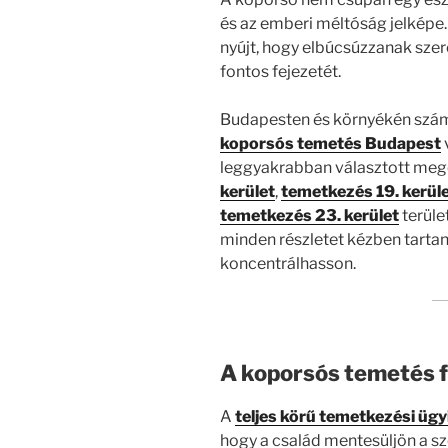
és az emberi méltóság jelképe
nyújt, hogy elbúcsúzzanak szere
fontos fejezetét.
Budapesten és környékén számo
koporsós temetés Budapest
leggyakrabban választott meg
kerület
,
temetkezés 19. kerül
temetkezés 23. kerület
terüle
minden részletet kézben tartan
koncentrálhasson.
A koporsós temetés f
A
teljes körű temetkezési üg
hogy a család mentesüljön a sz