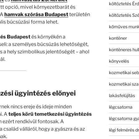
költöztetés Érd
tt opció, mivel környezetbarát és
 A
hamvak szórása Budapest
területén
költöztetés Sz
ális búcsúzási forma lehet.
kőműves mun
tés Budapest
és környékén a
konténer
li: a személyes búcsúzás lehetőségét,
konténeres hull
 a hely szimbolikus jelentőségét – ahol
ál.
könyvelés
kozmetikai seb
kozmetikai sza
zési ügyintézés előnyei
lakásfelújítás
ek nincs ereje és ideje minden
légcsatorna
i. A
teljes körű temetkezési ügyintézés
légcsatorna gy
 ezért rendkívül fontosak. A
 család válláról, hogy a gyászra és az
légi felmérés d
ak.