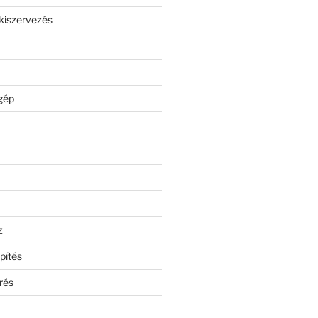
kiszervezés
gép
z
pítés
rés