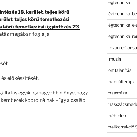
légtechnika
intézés 18. kerület
,
teljes körű
légtechnikai b
erület
,
teljes körű temetkezési
légtechnikai e
es körű temetkezési ügyintézés 23.
atás magában foglalja:
légtechnikai r
Levante Consul
,
limuzin
sét,
lomtalanítás
 és előkészítését.
manuálterápia
áltatás egyik legnagyobb előnye, hogy
masszázs
akemberek koordinálnak – így a család
masszázsmed
méhtelep
mellkorrekció 