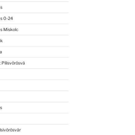
ás
ás 0-24
ás Miskolc
ek
a
 Pilisvörösvá
s
lsivörösvár