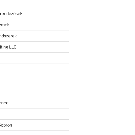
erendezések
lemek
endszerek
ting LLC
ence
Sopron