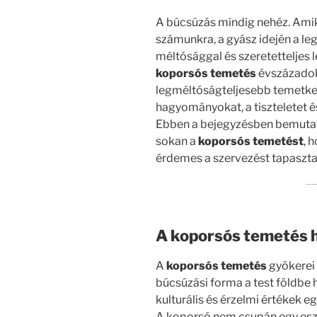
A búcsúzás mindig nehéz. Amiko
számunkra, a gyász idején a leg
méltósággal és szeretetteljes 
koporsós temetés
évszázadok 
legméltóságteljesebb temetke
hagyományokat, a tiszteletet é
Ebben a bejegyzésben bemutatj
sokan a
koporsós temetést
, 
érdemes a szervezést tapaszta
A koporsós temetés 
A
koporsós temetés
gyökerei 
búcsúzási forma a test földbe h
kulturális és érzelmi értékek 
A koporsó nem csupán egy eszk