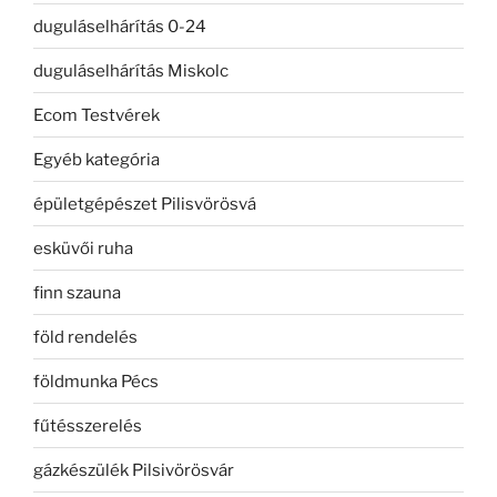
duguláselhárítás 0-24
duguláselhárítás Miskolc
Ecom Testvérek
Egyéb kategória
épületgépészet Pilisvörösvá
esküvői ruha
finn szauna
föld rendelés
földmunka Pécs
fűtésszerelés
gázkészülék Pilsivörösvár