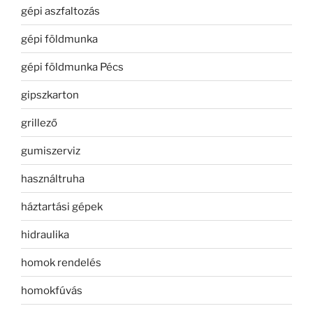
gépi aszfaltozás
gépi földmunka
gépi földmunka Pécs
gipszkarton
grillező
gumiszerviz
használtruha
háztartási gépek
hidraulika
homok rendelés
homokfúvás