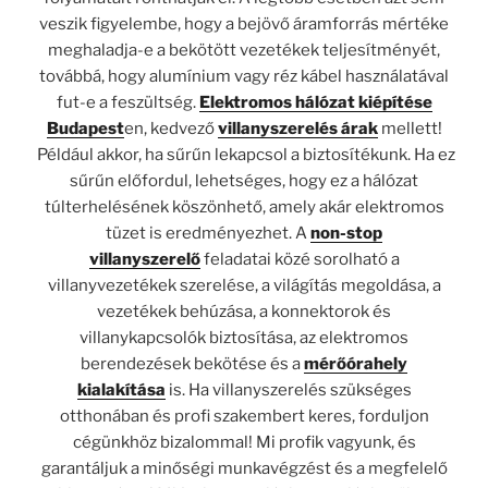
veszik figyelembe, hogy a bejövő áramforrás mértéke
meghaladja-e a bekötött vezetékek teljesítményét,
továbbá, hogy alumínium vagy réz kábel használatával
fut-e a feszültség.
Elektromos hálózat kiépítése
Budapest
en, kedvező
villanyszerelés árak
mellett!
Például akkor, ha sűrűn lekapcsol a biztosítékunk. Ha ez
sűrűn előfordul, lehetséges, hogy ez a hálózat
túlterhelésének köszönhető, amely akár elektromos
tüzet is eredményezhet. A
non-stop
villanyszerelő
feladatai közé sorolható a
villanyvezetékek szerelése, a világítás megoldása, a
vezetékek behúzása, a konnektorok és
villanykapcsolók biztosítása, az elektromos
berendezések bekötése és a
mérőórahely
kialakítása
is. Ha villanyszerelés szükséges
otthonában és profi szakembert keres, forduljon
cégünkhöz bizalommal! Mi profik vagyunk, és
garantáljuk a minőségi munkavégzést és a megfelelő