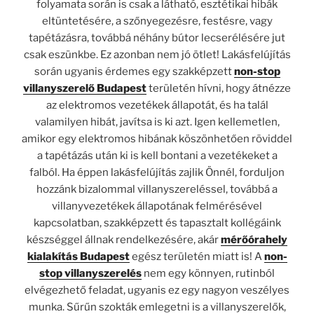
folyamata során is csak a látható, esztétikai hibák
eltüntetésére, a szőnyegezésre, festésre, vagy
tapétázásra, továbbá néhány bútor lecserélésére jut
csak eszünkbe. Ez azonban nem jó ötlet! Lakásfelújítás
során ugyanis érdemes egy szakképzett
non-stop
villanyszerelő Budapest
területén hívni, hogy átnézze
az elektromos vezetékek állapotát, és ha talál
valamilyen hibát, javítsa is ki azt. Igen kellemetlen,
amikor egy elektromos hibának köszönhetően röviddel
a tapétázás után ki is kell bontani a vezetékeket a
falból. Ha éppen lakásfelújítás zajlik Önnél, forduljon
hozzánk bizalommal villanyszereléssel, továbbá a
villanyvezetékek állapotának felmérésével
kapcsolatban, szakképzett és tapasztalt kollégáink
készséggel állnak rendelkezésére, akár
mérőórahely
kialakítás Budapest
egész területén miatt is! A
non-
stop villanyszerelés
nem egy könnyen, rutinból
elvégezhető feladat, ugyanis ez egy nagyon veszélyes
munka. Sűrűn szokták emlegetni is a villanyszerelők,