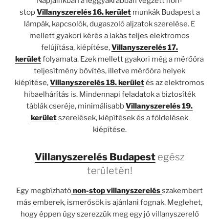
Napjainkban a leggyakrabban végzett non-
stop
Villanyszerelés 16. kerület
munkák Budapest a
lámpák, kapcsolók, dugaszoló aljzatok szerelése. E
mellett gyakori kérés a lakás teljes elektromos
felújítása, kiépítése,
Villanyszerelés 17.
kerület
folyamata. Ezek mellett gyakori még a mérőóra
teljesítmény bővítés, illetve mérőóra helyek
kiépítése,
Villanyszerelés 18. kerület
és az elektromos
hibaelhárítás is. Mindennapi feladatok a biztosíték
táblák cseréje, minimálisabb
Villanyszerelés 19.
kerület
szerelések, kiépítések és a földelések
kiépítése.
Villanyszerelés Budapest
egész
területén!
Egy megbízható
non-stop
villanyszerelés
szakembert
más emberek, ismerősök is ajánlani fognak. Meglehet,
hogy éppen úgy szerezzük meg egy jó villanyszerelő