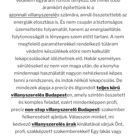
védelem egyaránt fontos tényező. De minél több
áramkört építettünk ki a
azonnali villanyszerelé
s számára, annál összetettebb az
energiák elosztása is. És nem csupán a biztonságos
üzemeltetés folyamatát, hanem az energiaellátás
folytonosságát is lényeges szem előtt tartani. A nem
megfelelő paraméterekkel rendelkező túláram
védelmi készülékek előre nem kalkulált
lekapcsolásokat idézhetnek elő. Habár személyes
sérüléseket ez nem von maga után, de a konyha
mindennapi használatát nagyon nehézkessé képes
tenni a rendszeres, és indok nélküli lekapcsolás. De
mindezek alapja a precíz és átgondolt
teljes körű
villanyszerelés Budapest
en, amely szintén összetett
és komplex feladat, ezért mindenképpen profi,
precíz
non-stop villanyszerelő Budapest
i szakember
felkeresését ajánljuk. Válasszon minket, mi
kedvező
villanyszerelés árak
kínálatával várjuk Önt,
profi, szakképzett szakemberekkel! Egy lakás vagy