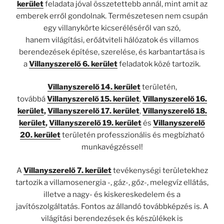
kerület
feladata jóval összetettebb annál, mint amit az
emberek erről gondolnak. Természetesen nem csupán
egy villanykörte kicseréléséről van szó,
hanem világítási, erőátviteli hálózatok és villamos
berendezések építése, szerelése, és karbantartása is
a
Villanyszerelő 6. kerület
feladatok közé tartozik.
Villanyszerelő 14. kerület
területén,
továbbá
Villanyszerelő 15. kerület
,
Villanyszerelő 16.
kerület
,
Villanyszerelő 17. kerület
,
Villanyszerelő 18.
kerület
,
Villanyszerelő 19. kerület
és
Villanyszerelő
20. kerület
területén professzionális és megbízható
munkavégzéssel!
A
Villanyszerelő 7. kerület
tevékenységi területekhez
tartozik a villamosenergia -, gáz-, gőz-, melegvíz ellátás,
illetve a nagy- és kiskereskedelem és a
javítószolgáltatás. Fontos az állandó továbbképzés is. A
világítási berendezések és készülékek is