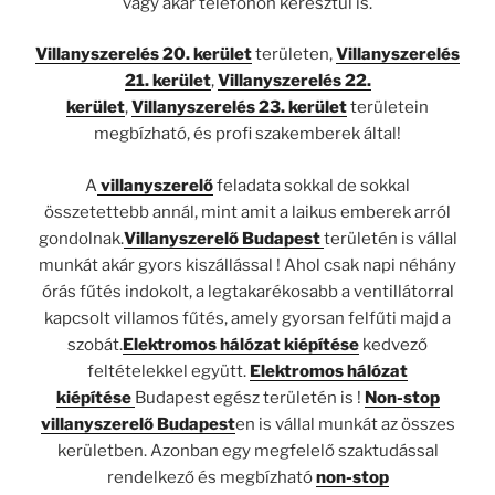
vagy akár telefonon keresztül is.
Villanyszerelés 20. kerület
területen,
Villanyszerelés
21. kerület
,
Villanyszerelés 22.
kerület
,
Villanyszerelés 23. kerület
területein
megbízható, és profi szakemberek által!
A
villanyszerelő
feladata sokkal de sokkal
összetettebb annál, mint amit a laikus emberek arról
gondolnak.
Villanyszerelő Budapest
területén is vállal
munkát akár gyors kiszállással ! Ahol csak napi néhány
órás fűtés indokolt, a legtakarékosabb a ventillátorral
kapcsolt villamos fűtés, amely gyorsan felfűti majd a
szobát.
Elektromos hálózat kiépítése
kedvező
feltételekkel együtt.
Elektromos hálózat
kiépítése
Budapest egész területén is !
Non-stop
villanyszerelő Budapest
en is vállal munkát az összes
kerületben. Azonban egy megfelelő szaktudással
rendelkező és megbízható
non-stop