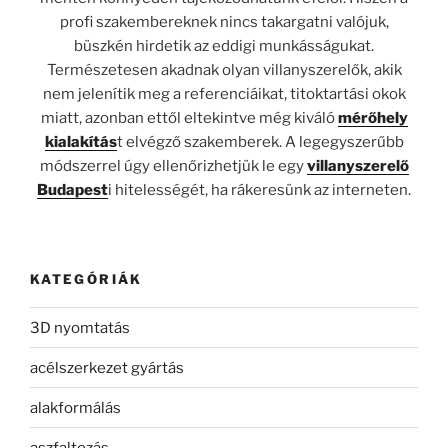
profi szakembereknek nincs takargatni valójuk,
büszkén hirdetik az eddigi munkásságukat.
Természetesen akadnak olyan villanyszerelők, akik
nem jelenítik meg a referenciáikat, titoktartási okok
miatt, azonban ettől eltekintve még kiváló
mérőhely
kialakítás
t elvégző szakemberek. A legegyszerűbb
módszerrel úgy ellenőrizhetjük le egy
villanyszerelő
Budapest
i hitelességét, ha rákeresünk az interneten.
KATEGÓRIÁK
3D nyomtatás
acélszerkezet gyártás
alakformálás
aszfaltozás