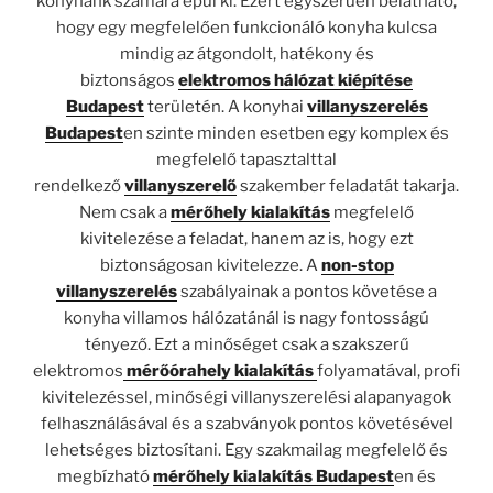
konyhánk számára épül ki. Ezért egyszerűen belátható,
hogy egy megfelelően funkcionáló konyha kulcsa
mindig az átgondolt, hatékony és
biztonságos
elektromos hálózat kiépítése
Budapest
területén. A konyhai
villanyszerelés
Budapest
en szinte minden esetben egy komplex és
megfelelő tapasztalttal
rendelkező
villanyszerelő
szakember feladatát takarja.
Nem csak a
mérőhely kialakítás
megfelelő
kivitelezése a feladat, hanem az is, hogy ezt
biztonságosan kivitelezze. A
non-stop
villanyszerelés
szabályainak a pontos követése a
konyha villamos hálózatánál is nagy fontosságú
tényező. Ezt a minőséget csak a szakszerű
elektromos
mérőórahely kialakítás
folyamatával, profi
kivitelezéssel, minőségi villanyszerelési alapanyagok
felhasználásával és a szabványok pontos követésével
lehetséges biztosítani. Egy szakmailag megfelelő és
megbízható
mérőhely kialakítás Budapest
en és