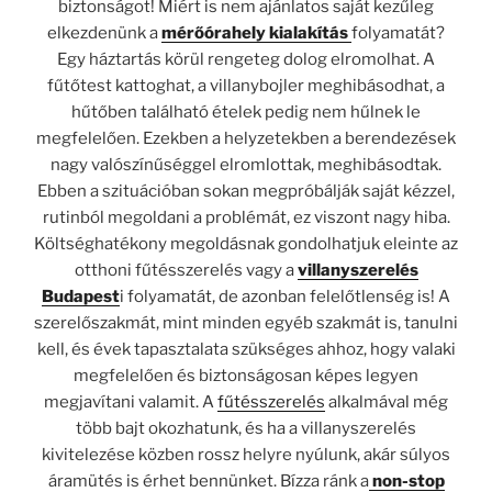
biztonságot! Miért is nem ajánlatos saját kezűleg
elkezdenünk a
mérőórahely kialakítás
folyamatát?
Egy háztartás körül rengeteg dolog elromolhat. A
fűtőtest kattoghat, a villanybojler meghibásodhat, a
hűtőben található ételek pedig nem hűlnek le
megfelelően. Ezekben a helyzetekben a berendezések
nagy valószínűséggel elromlottak, meghibásodtak.
Ebben a szituációban sokan megpróbálják saját kézzel,
rutinból megoldani a problémát, ez viszont nagy hiba.
Költséghatékony megoldásnak gondolhatjuk eleinte az
otthoni fűtésszerelés vagy a
villanyszerelés
Budapest
i folyamatát, de azonban felelőtlenség is! A
szerelőszakmát, mint minden egyéb szakmát is, tanulni
kell, és évek tapasztalata szükséges ahhoz, hogy valaki
megfelelően és biztonságosan képes legyen
megjavítani valamit. A
fűtésszerelés
alkalmával még
több bajt okozhatunk, és ha a villanyszerelés
kivitelezése közben rossz helyre nyúlunk, akár súlyos
áramütés is érhet bennünket. Bízza ránk a
non-stop