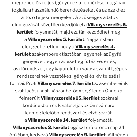
megrendelők teljes igényének a felmérése magában
foglalja a használandó berendezéseket és az ezekhez
tartozó teljesítményeket. A szükséges adatok
feldolgozását követően kezdjük el a
Villanyszerelés 6.
kerület
folyamatát, majd ezután kezdődhet meg
a
Villanyszerelés 5. kerület
. Napjainkban
elengedhetetlen, hogy a
Villanyszerelés 4.
kerület
szakemberek tisztában legyenek az ügyfél
igényeivel, legyen az esetleg fűtés vezérlés,
riasztórendszer, egy kaputelefon vagy a számítógépek
rendszereinek vezetékes igényei és kivitelezési
formái. Profi
Villanyszerelés 7. kerület
szakembereink
szaktudásuknak köszönhetően segítenek Önnek a
felmerült
Villanyszerelés 15. kerület
szakmai
kérdésekben és kiválasztják az Ön számára
legmegfelelőbb rendszert és elvégezzük
a
Villanyszerelés 14. kerület
folyamatát.
Villanyszerelés 8. kerület
egész területén, a nap 24
órájában, kedvező
Villanyszerelés 9. kerület
költségek