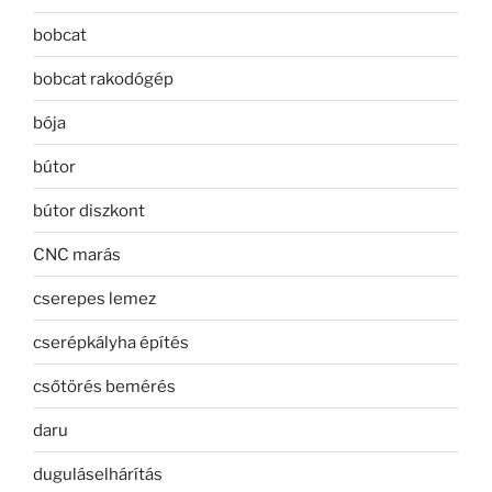
bobcat
bobcat rakodógép
bója
bútor
bútor diszkont
CNC marás
cserepes lemez
cserépkályha építés
csőtörés bemérés
daru
duguláselhárítás