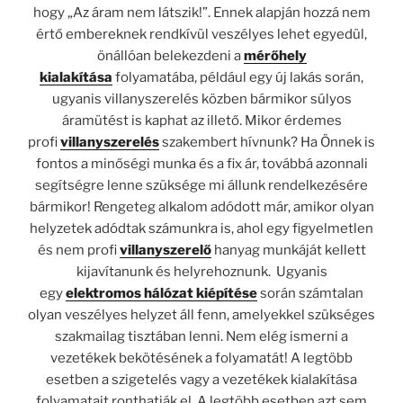
hogy „Az áram nem látszik!”. Ennek alapján hozzá nem
értő embereknek rendkívül veszélyes lehet egyedül,
önállóan belekezdeni a
mérőhely
kialakítása
folyamatába, például egy új lakás során,
ugyanis villanyszerelés közben bármikor súlyos
áramütést is kaphat az illető. Mikor érdemes
profi
villanyszerelés
szakembert hívnunk? Ha Önnek is
fontos a minőségi munka és a fix ár, továbbá azonnali
segítségre lenne szüksége mi állunk rendelkezésére
bármikor! Rengeteg alkalom adódott már, amikor olyan
helyzetek adódtak számunkra is, ahol egy figyelmetlen
és nem profi
villanyszerelő
hanyag munkáját kellett
kijavítanunk és helyrehoznunk. Ugyanis
egy
elektromos hálózat kiépítése
során számtalan
olyan veszélyes helyzet áll fenn, amelyekkel szükséges
szakmailag tisztában lenni. Nem elég ismerni a
vezetékek bekötésének a folyamatát! A legtöbb
esetben a szigetelés vagy a vezetékek kialakítása
folyamatait ronthatják el. A legtöbb esetben azt sem