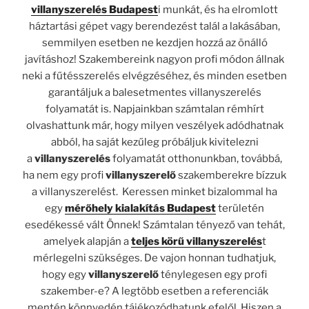
villanyszerelés Budapest
i munkát, és ha elromlott
háztartási gépet vagy berendezést talál a lakásában,
semmilyen esetben ne kezdjen hozzá az önálló
javításhoz! Szakembereink nagyon profi módon állnak
neki a fűtésszerelés elvégzéséhez, és minden esetben
garantáljuk a balesetmentes villanyszerelés
folyamatát is. Napjainkban számtalan rémhírt
olvashattunk már, hogy milyen veszélyek adódhatnak
abból, ha saját kezűleg próbáljuk kivitelezni
a
villanyszerelés
folyamatát otthonunkban, továbbá,
ha nem egy profi
villanyszerelő
szakemberekre bízzuk
a villanyszerelést. Keressen minket bizalommal ha
egy
mérőhely kialakítás Budapest
területén
esedékessé vált Önnek! Számtalan tényező van tehát,
amelyek alapján a
teljes körű villanyszerelés
t
mérlegelni szükséges. De vajon honnan tudhatjuk,
hogy egy
villanyszerelő
ténylegesen egy profi
szakember-e? A legtöbb esetben a referenciák
mentén könnyedén tájékozódhatunk efelől. Hiszen a