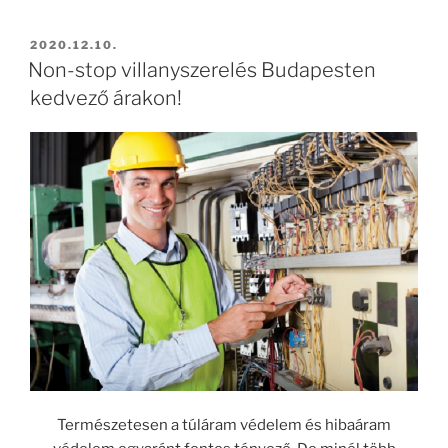
BEKÜLDVE:
2020.12.10.
Non-stop villanyszerelés Budapesten
kedvező árakon!
Természetesen a túláram védelem és hibaáram