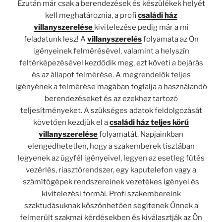
Ezután már csak a berendezések és készülékek helyét
kell meghatároznia, a profi
családi ház
villanyszerelése
kivitelezése pedig már a mi
feladatunk lesz! A
villanyszerelés
folyamata az Ön
igényeinek felmérésével, valamint a helyszín
feltérképezésével kezdődik meg, ezt követi a bejárás
és az állapot felmérése. A megrendelők teljes
igényének a felmérése magában foglalja a használandó
berendezéseket és az ezekhez tartozó
teljesítményeket. A szükséges adatok feldolgozását
követően kezdjük el a
családi ház teljes körű
villanyszerelése
folyamatát. Napjainkban
elengedhetetlen, hogy a szakemberek tisztában
legyenek az ügyfél igényeivel, legyen az esetleg fűtés
vezérlés, riasztórendszer, egy kaputelefon vagy a
számítógépek rendszereinek vezetékes igényei és
kivitelezési formái. Profi szakembereink
szaktudásuknak köszönhetően segítenek Önnek a
felmerült szakmai kérdésekben és kiválasztják az Ön