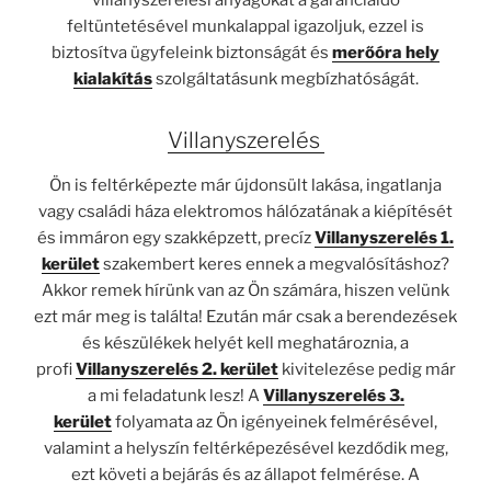
feltüntetésével munkalappal igazoljuk, ezzel is
biztosítva ügyfeleink biztonságát és
merőóra hely
kialakítás
szolgáltatásunk megbízhatóságát.
Villanyszerelés
Ön is feltérképezte már újdonsült lakása, ingatlanja
vagy családi háza elektromos hálózatának a kiépítését
és immáron egy szakképzett, precíz
Villanyszerelés 1.
kerület
szakembert keres ennek a megvalósításhoz?
Akkor remek hírünk van az Ön számára, hiszen velünk
ezt már meg is találta! Ezután már csak a berendezések
és készülékek helyét kell meghatároznia, a
profi
Villanyszerelés 2. kerület
kivitelezése pedig már
a mi feladatunk lesz! A
Villanyszerelés 3.
kerület
folyamata az Ön igényeinek felmérésével,
valamint a helyszín feltérképezésével kezdődik meg,
ezt követi a bejárás és az állapot felmérése. A