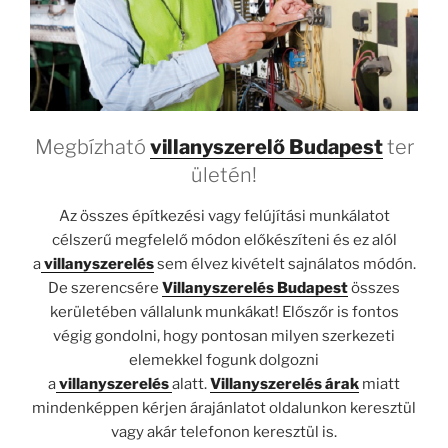
Megbízható
villanyszerelő
Budapest
ter
ületén!
Az összes építkezési vagy felújítási munkálatot
célszerű megfelelő módon előkészíteni és ez alól
a
villanyszerelés
sem élvez kivételt sajnálatos módón.
De szerencsére
Villanyszerelés Budapest
összes
kerületében vállalunk munkákat! Előszőr is fontos
végig gondolni, hogy pontosan milyen szerkezeti
elemekkel fogunk dolgozni
a
villanyszerelés
alatt.
Villanyszerelés árak
miatt
mindenképpen kérjen árajánlatot oldalunkon keresztül
vagy akár telefonon keresztül is.