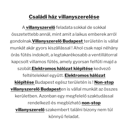
Családi ház villanyszerelése
A
villanyszerelő
feladata sokkal de sokkal
összetettebb annál, mint amit a laikus emberek arról
gondolnak.
Villanyszerelő Budapest
területén is vállal
munkát akár gyors kiszállással ! Ahol csak napi néhány
órás fűtés indokolt, a legtakarékosabb a ventillátorral
kapcsolt villamos fűtés, amely gyorsan felfűti majd a
szobát.
Elektromos hálózat kiépítése
kedvező
feltételekkel együtt.
Elektromos hálózat
kiépítése
Budapest egész területén is !
Non-stop
villanyszerelő Budapest
en is vállal munkát az összes
kerületben. Azonban egy megfelelő szaktudással
rendelkező és megbízható
non-stop
villanyszerelő
szakembert találni bizony nem túl
könnyű feladat.