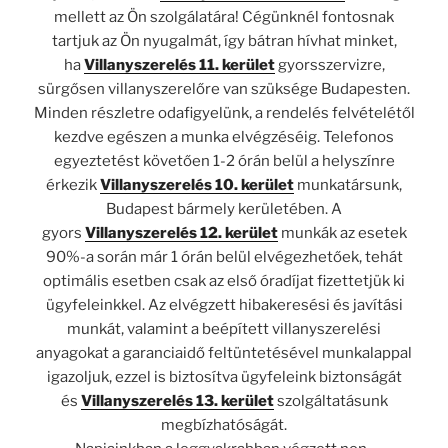
mellett az Ön szolgálatára! Cégünknél fontosnak
tartjuk az Ön nyugalmát, így bátran hívhat minket,
ha
Villanyszerelés 11. kerület
gyorsszervizre,
sürgősen villanyszerelőre van szüksége Budapesten.
Minden részletre odafigyelünk, a rendelés felvételétől
kezdve egészen a munka elvégzéséig. Telefonos
egyeztetést követően 1-2 órán belül a helyszínre
érkezik
Villanyszerelés 10. kerület
munkatársunk,
Budapest bármely kerületében. A
gyors
Villanyszerelés 12. kerület
munkák az esetek
90%-a során már 1 órán belül elvégezhetőek, tehát
optimális esetben csak az első óradíjat fizettetjük ki
ügyfeleinkkel. Az elvégzett hibakeresési és javítási
munkát, valamint a beépített villanyszerelési
anyagokat a garanciaidő feltüntetésével munkalappal
igazoljuk, ezzel is biztosítva ügyfeleink biztonságát
és
Villanyszerelés 13. kerület
szolgáltatásunk
megbízhatóságát.