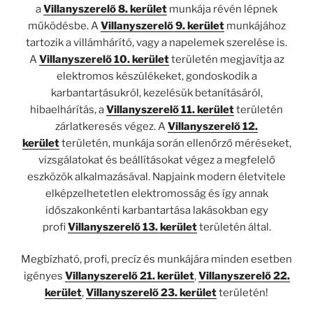
a
Villanyszerelő 8. kerület
munkája révén lépnek
működésbe. A
Villanyszerelő 9. kerület
munkájához
tartozik a villámhárító, vagy a napelemek szerelése is.
A
Villanyszerelő 10. kerület
területén megjavítja az
elektromos készülékeket, gondoskodik a
karbantartásukról, kezelésük betanításáról,
hibaelhárítás, a
Villanyszerelő 11. kerület
területén
zárlatkeresés végez. A
Villanyszerelő 12.
kerület
területén, munkája során ellenőrző méréseket,
vizsgálatokat és beállításokat végez a megfelelő
eszközök alkalmazásával. Napjaink modern életvitele
elképzelhetetlen elektromosság és így annak
időszakonkénti karbantartása lakásokban egy
profi
Villanyszerelő 13. kerület
területén által.
Megbízható, profi, precíz és munkájára minden esetben
igényes
Villanyszerelő 21. kerület
,
Villanyszerelő 22.
kerület
,
Villanyszerelő 23. kerület
területén!