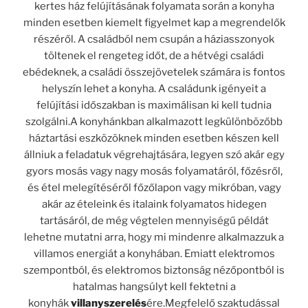
kertes ház felújításának folyamata során a konyha
minden esetben kiemelt figyelmet kap a megrendelők
részéről. A családból nem csupán a háziasszonyok
töltenek el rengeteg időt, de a hétvégi családi
ebédeknek, a családi összejövetelek számára is fontos
helyszín lehet a konyha. A családunk igényeit a
felújítási időszakban is maximálisan ki kell tudnia
szolgálni.A konyhánkban alkalmazott legkülönbözőbb
háztartási eszközöknek minden esetben készen kell
állniuk a feladatuk végrehajtására, legyen szó akár egy
gyors mosás vagy nagy mosás folyamatáról, főzésről,
és étel melegítéséről főzőlapon vagy mikróban, vagy
akár az ételeink és italaink folyamatos hidegen
tartásáról, de még végtelen mennyiségű példát
lehetne mutatni arra, hogy mi mindenre alkalmazzuk a
villamos energiát a konyhában. Emiatt elektromos
szempontból, és elektromos biztonság nézőpontból is
hatalmas hangsúlyt kell fektetni a
konyhák
villanyszerelés
ére.Megfelelő szaktudással