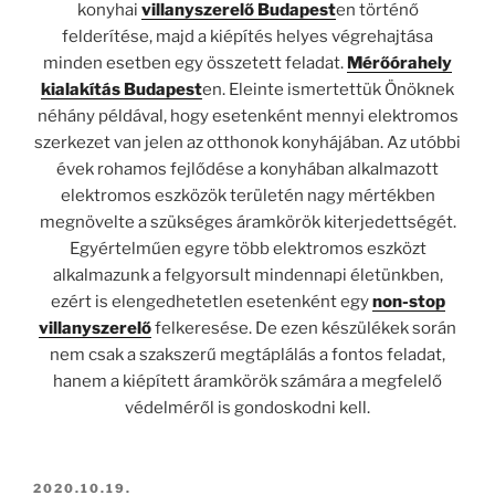
konyhai
villanyszerelő Budapest
en történő
felderítése, majd a kiépítés helyes végrehajtása
minden esetben egy összetett feladat.
Mérőórahely
kialakítás Budapest
en. Eleinte ismertettük Önöknek
néhány példával, hogy esetenként mennyi elektromos
szerkezet van jelen az otthonok konyhájában. Az utóbbi
évek rohamos fejlődése a konyhában alkalmazott
elektromos eszközök területén nagy mértékben
megnövelte a szükséges áramkörök kiterjedettségét.
Egyértelműen egyre több elektromos eszközt
alkalmazunk a felgyorsult mindennapi életünkben,
ezért is elengedhetetlen esetenként egy
non-stop
villanyszerelő
felkeresése. De ezen készülékek során
nem csak a szakszerű megtáplálás a fontos feladat,
hanem a kiépített áramkörök számára a megfelelő
védelméről is gondoskodni kell.
BEKÜLDVE:
2020.10.19.