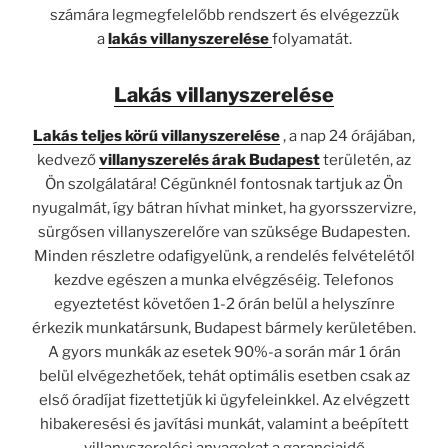
számára legmegfelelőbb rendszert és elvégezzük
a
lakás villanyszerelése
folyamatát.
Lakás villanyszerelése
Lakás teljes körű villanyszerelése
, a nap 24 órájában,
kedvező
villanyszerelés árak Budapest
területén, az
Ön szolgálatára! Cégünknél fontosnak tartjuk az Ön
nyugalmát, így bátran hívhat minket, ha
gyorsszervizre,
sürgősen villanyszerelőre van szüksége Budapesten.
Minden részletre odafigyelünk, a rendelés felvételétől
kezdve egészen a munka elvégzéséig. Telefonos
egyeztetést követően 1-2 órán belül a helyszínre
érkezik
munkatársunk, Budapest bármely kerületében.
A gyors munkák az esetek 90%-a során már 1 órán
belül elvégezhetőek, tehát optimális esetben csak az
első óradíjat fizettetjük ki ügyfeleinkkel. Az elvégzett
hibakeresési és javítási munkát, valamint a beépített
villanyszerelési anyagokat a garanciaidő