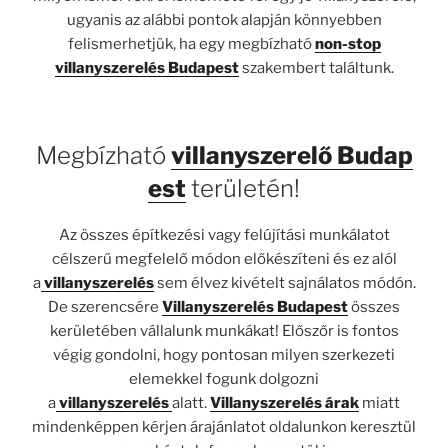
ugyanis az alábbi pontok alapján könnyebben
felismerhetjük, ha egy megbízható
non-stop
villanyszerelés Budapest
szakembert találtunk.
Megbízható
villanyszerelő
Budap
est
területén!
Az összes építkezési vagy felújítási munkálatot
célszerű megfelelő módon előkészíteni és ez alól
a
villanyszerelés
sem élvez kivételt sajnálatos módón.
De szerencsére
Villanyszerelés Budapest
összes
kerületében vállalunk munkákat! Előszőr is fontos
végig gondolni, hogy pontosan milyen szerkezeti
elemekkel fogunk dolgozni
a
villanyszerelés
alatt.
Villanyszerelés árak
miatt
mindenképpen kérjen árajánlatot oldalunkon keresztül