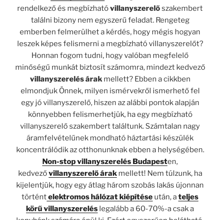
rendelkező és megbízható
villanyszerelő
szakembert
találni bizony nem egyszerű feladat. Rengeteg
emberben felmerülhet a kérdés, hogy mégis hogyan
leszek képes felismerni a megbízható villanyszerelőt?
Honnan fogom tudni, hogy valóban megfelelő
minőségű munkát biztosít számomra, mindezt kedvező
villanyszerelés árak
mellett? Ebben a cikkben
elmondjuk Önnek, milyen ismérvekről ismerhető fel
egy jó villanyszerelő, hiszen az alábbi pontok alapján
könnyebben felismerhetjük, ha egy megbízható
villanyszerelő szakembert találtunk. Számtalan nagy
áramfelvételűnek mondható háztartási készülék
koncentrálódik az otthonunknak ebben a helységében.
Non-stop villanyszerelés Budapest
en,
kedvező
villanyszerelő árak
mellett! Nem túlzunk, ha
kijelentjük, hogy egy átlag három szobás lakás újonnan
történt
elektromos hálózat kiépítése
után, a
teljes
körű villanyszerelés
legalább a 60-70%-a csak a