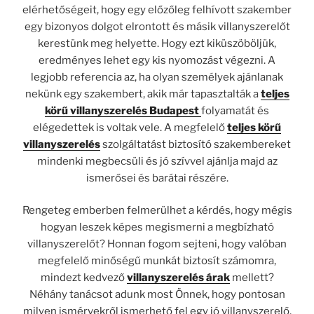
elérhetőségeit, hogy egy előzőleg felhívott szakember
egy bizonyos dolgot elrontott és másik villanyszerelőt
kerestünk meg helyette. Hogy ezt kiküszöböljük,
eredményes lehet egy kis nyomozást végezni. A
legjobb referencia az, ha olyan személyek ajánlanak
nekünk egy szakembert, akik már tapasztalták a
teljes
körű villanyszerelés Budapest
folyamatát és
elégedettek is voltak vele. A megfelelő
teljes körű
villanyszerelés
szolgáltatást biztosító szakembereket
mindenki megbecsüli és jó szívvel ajánlja majd az
ismerősei és barátai részére.
Rengeteg emberben felmerülhet a kérdés, hogy mégis
hogyan leszek képes megismerni a megbízható
villanyszerelőt? Honnan fogom sejteni, hogy valóban
megfelelő minőségű munkát biztosít számomra,
mindezt kedvező
villanyszerelés árak
mellett?
Néhány tanácsot adunk most Önnek, hogy pontosan
milyen ismérvekről ismerhető fel egy jó villanyszerelő,