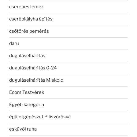
cserepes lemez
cserépkályha építés
csőtörés bemérés
daru
duguláselhárítás
duguláselhárítás 0-24
duguláselhárítás Miskolc
Ecom Testvérek
Egyéb kategória
épületgépészet Pilisvörösvá
esküvői ruha