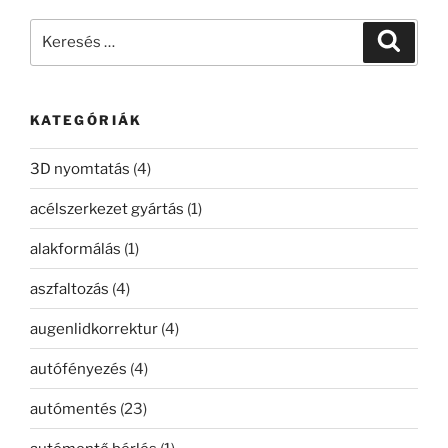
Keresés
Keresé
a
következő
kifejezésre:
KATEGÓRIÁK
3D nyomtatás
(4)
acélszerkezet gyártás
(1)
alakformálás
(1)
aszfaltozás
(4)
augenlidkorrektur
(4)
autófényezés
(4)
autómentés
(23)