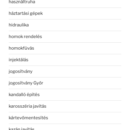
használtruha
háztartási gépek
hidraulika
homok rendelés
homokfúvás
injektálás
jogosítvány
jogosítvány Győr
kandalló építés
karosszéria javítás
kártevőmentesítés
kazán javítás