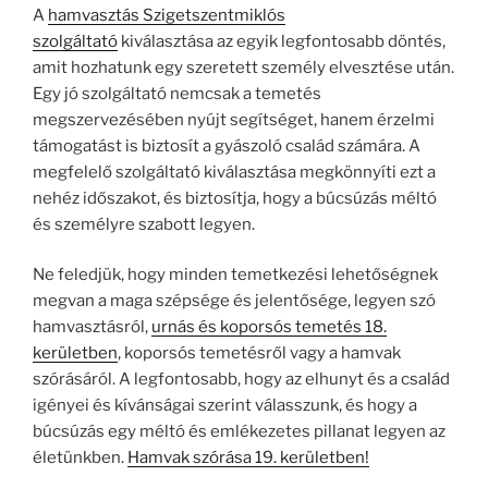
A
hamvasztás Szigetszentmiklós
szolgáltató
kiválasztása az egyik legfontosabb döntés,
amit hozhatunk egy szeretett személy elvesztése után.
Egy jó szolgáltató nemcsak a temetés
megszervezésében nyújt segítséget, hanem érzelmi
támogatást is biztosít a gyászoló család számára. A
megfelelő szolgáltató kiválasztása megkönnyíti ezt a
nehéz időszakot, és biztosítja, hogy a búcsúzás méltó
és személyre szabott legyen.
Ne feledjük, hogy minden temetkezési lehetőségnek
megvan a maga szépsége és jelentősége, legyen szó
hamvasztásról,
urnás és koporsós temetés 18.
kerületben
, koporsós temetésről vagy a hamvak
szórásáról. A legfontosabb, hogy az elhunyt és a család
igényei és kívánságai szerint válasszunk, és hogy a
búcsúzás egy méltó és emlékezetes pillanat legyen az
életünkben.
Hamvak szórása 19. kerületben!