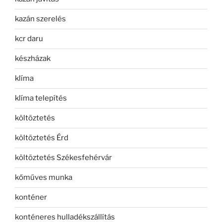
kazán szerelés
kcr daru
készházak
klíma
klíma telepítés
költöztetés
költöztetés Érd
költöztetés Székesfehérvár
kőműves munka
konténer
konténeres hulladékszállítás