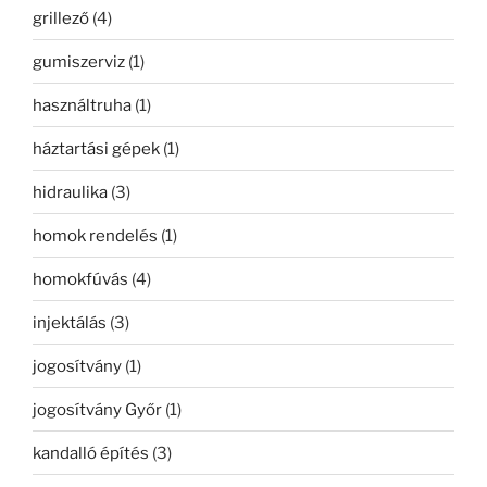
grillező
(4)
gumiszerviz
(1)
használtruha
(1)
háztartási gépek
(1)
hidraulika
(3)
homok rendelés
(1)
homokfúvás
(4)
injektálás
(3)
jogosítvány
(1)
jogosítvány Győr
(1)
kandalló építés
(3)