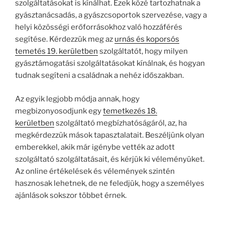
szolgáltatásokat is kínálhat. Ezek közé tartozhatnak a
gyásztanácsadás, a gyászcsoportok szervezése, vagy a
helyi közösségi erőforrásokhoz való hozzáférés
segítése. Kérdezzük meg az
urnás és koporsós
temetés 19. kerületben
szolgáltatót, hogy milyen
gyásztámogatási szolgáltatásokat kínálnak, és hogyan
tudnak segíteni a családnak a nehéz időszakban.
Az egyik legjobb módja annak, hogy
megbizonyosodjunk egy
temetkezés 18.
kerületben
szolgáltató megbízhatóságáról, az, ha
megkérdezzük mások tapasztalatait. Beszéljünk olyan
emberekkel, akik már igénybe vették az adott
szolgáltató szolgáltatásait, és kérjük ki véleményüket.
Az online értékelések és vélemények szintén
hasznosak lehetnek, de ne feledjük, hogy a személyes
ajánlások sokszor többet érnek.