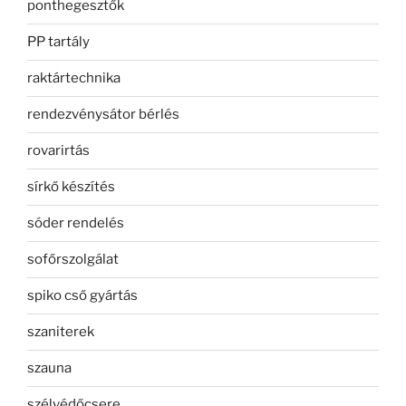
ponthegesztők
PP tartály
raktártechnika
rendezvénysátor bérlés
rovarirtás
sírkő készítés
sóder rendelés
sofőrszolgálat
spiko cső gyártás
szaniterek
szauna
szélvédőcsere