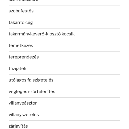
szobafestés
takarító cég
takarmánykeverő-kiosztó kocsik
temetkezés
tereprendezés
tűzijáték
utólagos falszigetelés
végleges szőrtelenítés
villanypásztor
villanyszerelés
zárjavítás