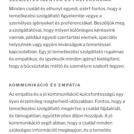
Minden család és elhunyt egyedi, ezért fontos, hogy a
temetkezési szolgáltató figyelembe vegye a
személyes igényeket és preferenciákat. Beszéljük meg
a szolgáltatóval, hogy milyen különleges kéréseink
vannak, például egyedi szertartási elemek, speciális
helyszínek vagy egyéni kívánságok a temetéssel
kapcsolatban. Egy jó temetkezési szolgáltató rugalmas
és empatikus, és igyekszik minden igényt kielégíteni,
hogy a búcsúztatás méltó és személyre szabott legyen.
KOMMUNIKÁCIÓ ÉS EMPÁTIA
Az empátia és a jó kommunikáció kulcsfontosságú egy
ilyen érzelmileg megterhelő időszakban. Fontos, hogy a
temetkezési szolgáltató megértse a család fájdalmát,
és támogatóan, együttérzően álljon hozzájuk. A jó
kommunikáció segít abban, hogy a család minden
szükséges információt megkapjon, és a temetés