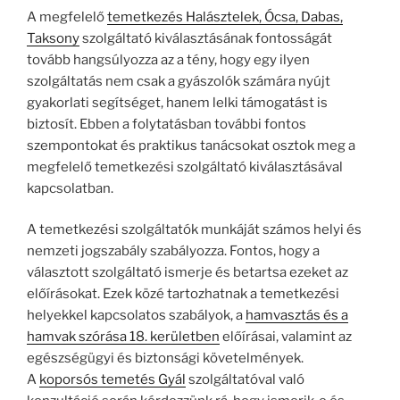
A megfelelő
temetkezés Halásztelek, Ócsa, Dabas,
Taksony
szolgáltató kiválasztásának fontosságát
tovább hangsúlyozza az a tény, hogy egy ilyen
szolgáltatás nem csak a gyászolók számára nyújt
gyakorlati segítséget, hanem lelki támogatást is
biztosít. Ebben a folytatásban további fontos
szempontokat és praktikus tanácsokat osztok meg a
megfelelő temetkezési szolgáltató kiválasztásával
kapcsolatban.
A temetkezési szolgáltatók munkáját számos helyi és
nemzeti jogszabály szabályozza. Fontos, hogy a
választott szolgáltató ismerje és betartsa ezeket az
előírásokat. Ezek közé tartozhatnak a temetkezési
helyekkel kapcsolatos szabályok, a
hamvasztás és a
hamvak szórása 18. kerületben
előírásai, valamint az
egészségügyi és biztonsági követelmények.
A
koporsós temetés Gyál
szolgáltatóval való