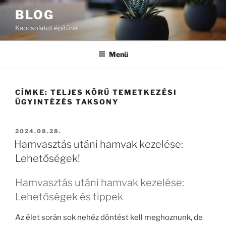
Tartalomhoz
BLOG
Kapcsolatot építünk
Menü
CÍMKE:
TELJES KÖRŰ TEMETKEZÉSI
ÜGYINTÉZÉS TAKSONY
BEKÜLDVE:
2024.08.28.
Hamvasztás utáni hamvak kezelése:
Lehetőségek!
Hamvasztás utáni hamvak kezelése:
Lehetőségek és tippek
Az élet során sok nehéz döntést kell meghoznunk, de