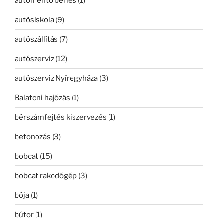
autómentő bérlés
(1)
autósiskola
(9)
autószállítás
(7)
autószerviz
(12)
autószerviz Nyíregyháza
(3)
Balatoni hajózás
(1)
bérszámfejtés kiszervezés
(1)
betonozás
(3)
bobcat
(15)
bobcat rakodógép
(3)
bója
(1)
bútor
(1)