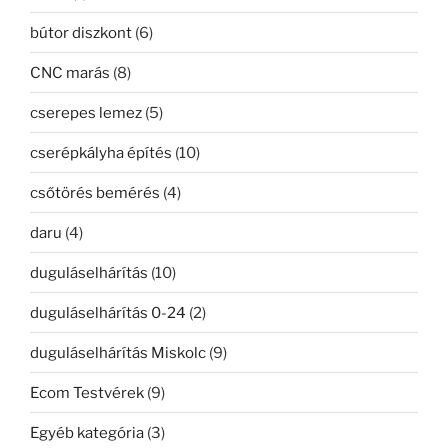
bútor diszkont
(6)
CNC marás
(8)
cserepes lemez
(5)
cserépkályha építés
(10)
csőtörés bemérés
(4)
daru
(4)
duguláselhárítás
(10)
duguláselhárítás 0-24
(2)
duguláselhárítás Miskolc
(9)
Ecom Testvérek
(9)
Egyéb kategória
(3)