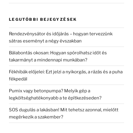
LEGUTÓBBI BEJEGYZÉSEK
Rendezvénysátor és időjárás – hogyan tervezzünk
sátras eseményt a négy évszakban
Bálabontás okosan: Hogyan spórolhatsz időt és
takarmányt a mindennapi munkában?
Fékhibák előjelei: Ezt jelzi a nyikorgás, a rázás és a puha
fékpedál
Pumix vagy betonpumpa? Melyik gép a
legköltséghatékonyabb a te építkezéseden?
SOS dugulás a lakásban! Mit tehetsz azonnal, mielőtt
megérkezik a szakember?