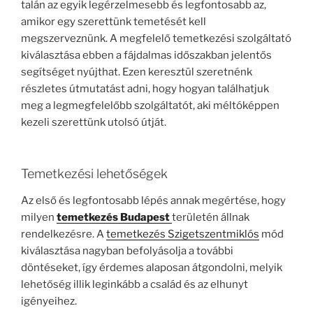
talán az egyik legérzelmesebb és legfontosabb az,
amikor egy szerettünk temetését kell
megszerveznünk. A megfelelő temetkezési szolgáltató
kiválasztása ebben a fájdalmas időszakban jelentős
segítséget nyújthat. Ezen keresztül szeretnénk
részletes útmutatást adni, hogy hogyan találhatjuk
meg a legmegfelelőbb szolgáltatót, aki méltóképpen
kezeli szerettünk utolsó útját.
Temetkezési lehetőségek
Az első és legfontosabb lépés annak megértése, hogy
milyen
temetkezés Budapest
területén állnak
rendelkezésre. A
temetkezés Szigetszentmiklós
mód
kiválasztása nagyban befolyásolja a további
döntéseket, így érdemes alaposan átgondolni, melyik
lehetőség illik leginkább a család és az elhunyt
igényeihez.