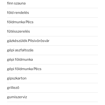
finn szauna
föld rendelés
földmunka Pécs
fűtésszerelés
gázkészülék Pilsivörösvár
gépi aszfaltozás
gépi földmunka
gépi földmunka Pécs
gipszkarton
grillező
gumiszerviz