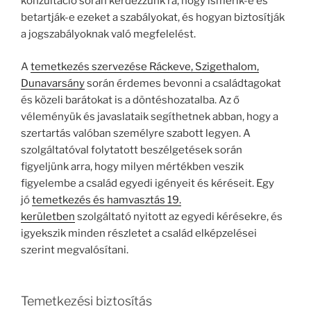
konzultáció során kérdezzünk rá, hogy ismerik-e és
betartják-e ezeket a szabályokat, és hogyan biztosítják
a jogszabályoknak való megfelelést.
A
temetkezés szervezése Ráckeve, Szigethalom,
Dunavarsány
során érdemes bevonni a családtagokat
és közeli barátokat is a döntéshozatalba. Az ő
véleményük és javaslataik segíthetnek abban, hogy a
szertartás valóban személyre szabott legyen. A
szolgáltatóval folytatott beszélgetések során
figyeljünk arra, hogy milyen mértékben veszik
figyelembe a család egyedi igényeit és kéréseit. Egy
jó
temetkezés és hamvasztás 19.
kerületben
szolgáltató nyitott az egyedi kérésekre, és
igyekszik minden részletet a család elképzelései
szerint megvalósítani.
Temetkezési biztosítás