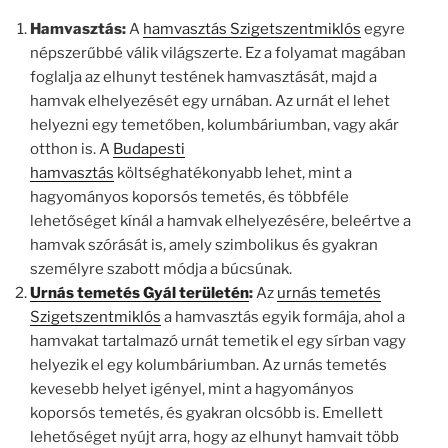
Hamvasztás:
A
hamvasztás Szigetszentmiklós
egyre
népszerűbbé válik világszerte. Ez a folyamat magában
foglalja az elhunyt testének hamvasztását, majd a
hamvak elhelyezését egy urnában. Az urnát el lehet
helyezni egy temetőben, kolumbáriumban, vagy akár
otthon is. A
Budapesti
hamvasztás
költséghatékonyabb lehet, mint a
hagyományos koporsós temetés, és többféle
lehetőséget kínál a hamvak elhelyezésére, beleértve a
hamvak szórását is, amely szimbolikus és gyakran
személyre szabott módja a búcsúnak.
Urnás temetés Gyál területén
:
Az
urnás temetés
Szigetszentmiklós
a hamvasztás egyik formája, ahol a
hamvakat tartalmazó urnát temetik el egy sírban vagy
helyezik el egy kolumbáriumban. Az urnás temetés
kevesebb helyet igényel, mint a hagyományos
koporsós temetés, és gyakran olcsóbb is. Emellett
lehetőséget nyújt arra, hogy az elhunyt hamvait több