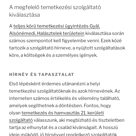
A megfelelő temetkezési szolgáltató
kiválasztása
A
teljes körű temetkezési ügyintézés Gyál,
Alsónémedi, Halásztelek területein
kiválasztása során
számos szempontot kell figyelembe venni. Ezek közé
tartozik a szolgáltató hírneve, a nyújtott szolgáltatások
köre, a költségek és a személyes igények.
HÍRNÉV ÉS TAPASZTALAT
Első lépésként érdemes utánanézni a helyi
temetkezési szolgáltatóknak és azok hírnevének. Az
interneten számos értékelés és vélemény található,
amelyek segíthetnek a döntésben. Fontos, hogy
olyan
temetkezés és hamvasztás 21. kerületi
szolgáltató
válasszunk, aki megbízható és tiszteletben
tartja az elhunytat és a család kívánságait. A hosszú
ideje működő, jó hírnévvel rendelkező szolgáltatók