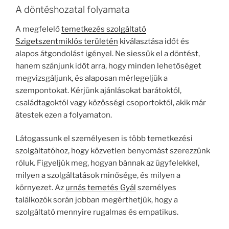
A döntéshozatal folyamata
A megfelelő
temetkezés szolgáltató
Szigetszentmiklós területén
kiválasztása időt és
alapos átgondolást igényel. Ne siessük el a döntést,
hanem szánjunk időt arra, hogy minden lehetőséget
megvizsgáljunk, és alaposan mérlegeljük a
szempontokat. Kérjünk ajánlásokat barátoktól,
családtagoktól vagy közösségi csoportoktól, akik már
átestek ezen a folyamaton.
Látogassunk el személyesen is több temetkezési
szolgáltatóhoz, hogy közvetlen benyomást szerezzünk
róluk. Figyeljük meg, hogyan bánnak az ügyfelekkel,
milyen a szolgáltatások minősége, és milyen a
környezet. Az
urnás temetés Gyál
személyes
találkozók során jobban megérthetjük, hogy a
szolgáltató mennyire rugalmas és empatikus.