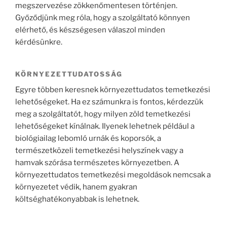
megszervezése zökkenőmentesen történjen.
Győződjünk meg róla, hogy a szolgáltató könnyen
elérhető, és készségesen válaszol minden
kérdésünkre.
KÖRNYEZETTUDATOSSÁG
Egyre többen keresnek környezettudatos temetkezési
lehetőségeket. Ha ez számunkra is fontos, kérdezzük
meg a szolgáltatót, hogy milyen zöld temetkezési
lehetőségeket kínálnak. Ilyenek lehetnek például a
biológiailag lebomló urnák és koporsók, a
természetközeli temetkezési helyszínek vagy a
hamvak szórása természetes környezetben. A
környezettudatos temetkezési megoldások nemcsak a
környezetet védik, hanem gyakran
költséghatékonyabbak is lehetnek.