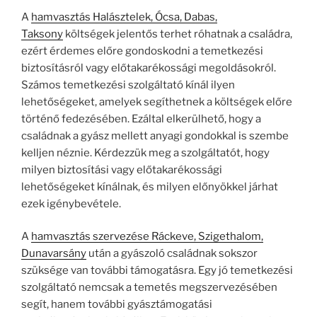
A
hamvasztás Halásztelek, Ócsa, Dabas,
Taksony
költségek jelentős terhet róhatnak a családra,
ezért érdemes előre gondoskodni a temetkezési
biztosításról vagy előtakarékossági megoldásokról.
Számos temetkezési szolgáltató kínál ilyen
lehetőségeket, amelyek segíthetnek a költségek előre
történő fedezésében. Ezáltal elkerülhető, hogy a
családnak a gyász mellett anyagi gondokkal is szembe
kelljen néznie. Kérdezzük meg a szolgáltatót, hogy
milyen biztosítási vagy előtakarékossági
lehetőségeket kínálnak, és milyen előnyökkel járhat
ezek igénybevétele.
A
hamvasztás szervezése Ráckeve, Szigethalom,
Dunavarsány
után a gyászoló családnak sokszor
szüksége van további támogatásra. Egy jó temetkezési
szolgáltató nemcsak a temetés megszervezésében
segít, hanem további gyásztámogatási