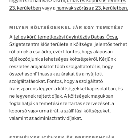
legyen szó hamvasztásról,
urnás és koporsós temetés
23. kerületben
vagy a
hamvak szórása a 23. kerületben.
MILYEN KÖLTSÉGEKKEL JÁR EGY TEMETÉS?
A
teljes körű temetkezési ügyintézés Dabas, Ócsa,
Szigetszentmiklós területein
költségei jelentős terhet
róhatnak a családra, ezért fontos, hogy alaposan
tájékozódjunk a lehetséges költségekről. Kérjünk
részletes árajánlatot több szolgáltatótól is, hogy
összehasonlíthassuk az árakat és a nyújtott
szolgáltatásokat. Fontos, hogy a szolgáltató
transzparens legyen a költségekkel kapcsolatban, és
ne legyenek rejtett díjak. A költségek magukban
foglalhatják a temetési szertartás szervezését, a
koporsó vagy urna árát, a szállítási költségeket,
valamint az adminisztratív díjakat.
SZEMÉLYES IGÉNYEK ÉS PREFERENCIÁK