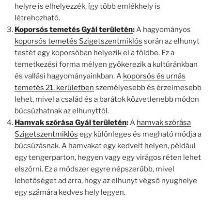
helyre is elhelyezzék, így több emlékhely is
létrehozható.
Koporsós temetés Gyál területén
:
A hagyományos
koporsós temetés Szigetszentmiklós
során az elhunyt
testét egy koporsóban helyezik el a földbe. Ez a
temetkezési forma mélyen gyökerezik a kultúránkban
és vallási hagyományainkban. A
koporsós és urnás
temetés 21. kerületben
személyesebb és érzelmesebb
lehet, mivel a család és a barátok közvetlenebb módon
búcsúzhatnak az elhunyttól.
Hamvak szórása Gyál területén
:
A
hamvak szórása
Szigetszentmiklós
egy különleges és megható módja a
búcsúzásnak. A hamvakat egy kedvelt helyen, például
egy tengerparton, hegyen vagy egy virágos réten lehet
elszórni. Ez a módszer egyre népszerűbb, mivel
lehetőséget ad arra, hogy az elhunyt végső nyughelye
egy számára kedves hely legyen.