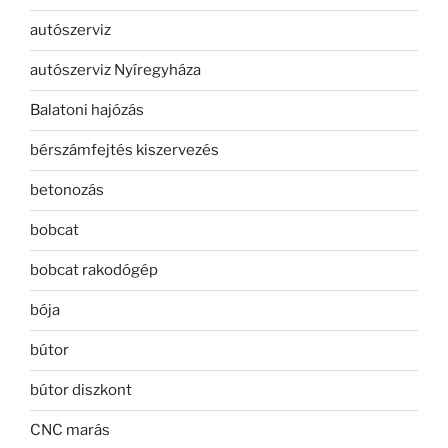
autószerviz
autószerviz Nyíregyháza
Balatoni hajózás
bérszámfejtés kiszervezés
betonozás
bobcat
bobcat rakodógép
bója
bútor
bútor diszkont
CNC marás