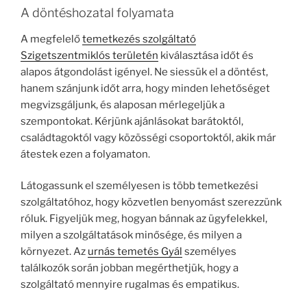
A döntéshozatal folyamata
A megfelelő
temetkezés szolgáltató
Szigetszentmiklós területén
kiválasztása időt és
alapos átgondolást igényel. Ne siessük el a döntést,
hanem szánjunk időt arra, hogy minden lehetőséget
megvizsgáljunk, és alaposan mérlegeljük a
szempontokat. Kérjünk ajánlásokat barátoktól,
családtagoktól vagy közösségi csoportoktól, akik már
átestek ezen a folyamaton.
Látogassunk el személyesen is több temetkezési
szolgáltatóhoz, hogy közvetlen benyomást szerezzünk
róluk. Figyeljük meg, hogyan bánnak az ügyfelekkel,
milyen a szolgáltatások minősége, és milyen a
környezet. Az
urnás temetés Gyál
személyes
találkozók során jobban megérthetjük, hogy a
szolgáltató mennyire rugalmas és empatikus.