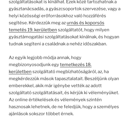
szolgáltatásokat is kínálhat. Ezek közé tartozhatnak a
gyásztanácsadás, a gyászcsoportok szervezése, vagy a
helyi közösségi erőforrásokhoz való hozzáférés
segítése. Kérdezzük meg az
urnás és koporsós
temetés 19. kerületben
szolgáltatót, hogy milyen
gyásztámogatási szolgáltatásokat kínálnak, és hogyan
tudnak segíteni a családnak a nehéz időszakban.
Az egyik legjobb módja annak, hogy
megbizonyosodjunk egy
temetkezés 18.
kerületben
szolgáltató megbízhatóságáról, az, ha
megkérdezzük mások tapasztalatait. Beszéljünk olyan
emberekkel, akik már igénybe vették az adott
szolgáltató szolgáltatásait, és kérjük ki véleményüket.
Az online értékelések és vélemények szintén
hasznosak lehetnek, de ne feledjük, hogy a személyes
ajánlások sokszor többet érnek.