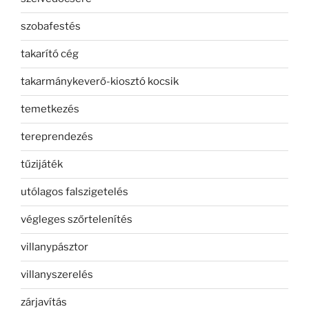
szobafestés
takarító cég
takarmánykeverő-kiosztó kocsik
temetkezés
tereprendezés
tűzijáték
utólagos falszigetelés
végleges szőrtelenítés
villanypásztor
villanyszerelés
zárjavítás