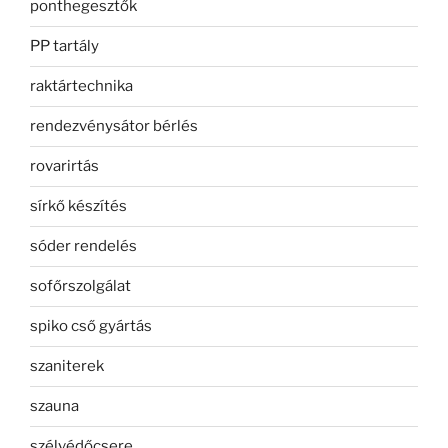
ponthegesztők
PP tartály
raktártechnika
rendezvénysátor bérlés
rovarirtás
sírkő készítés
sóder rendelés
sofőrszolgálat
spiko cső gyártás
szaniterek
szauna
szélvédőcsere