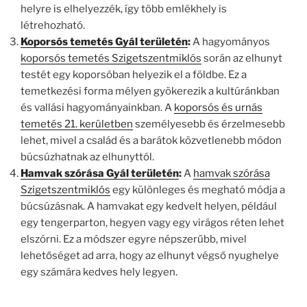
helyre is elhelyezzék, így több emlékhely is
létrehozható.
Koporsós temetés Gyál területén
:
A hagyományos
koporsós temetés Szigetszentmiklós
során az elhunyt
testét egy koporsóban helyezik el a földbe. Ez a
temetkezési forma mélyen gyökerezik a kultúránkban
és vallási hagyományainkban. A
koporsós és urnás
temetés 21. kerületben
személyesebb és érzelmesebb
lehet, mivel a család és a barátok közvetlenebb módon
búcsúzhatnak az elhunyttól.
Hamvak szórása Gyál területén
:
A
hamvak szórása
Szigetszentmiklós
egy különleges és megható módja a
búcsúzásnak. A hamvakat egy kedvelt helyen, például
egy tengerparton, hegyen vagy egy virágos réten lehet
elszórni. Ez a módszer egyre népszerűbb, mivel
lehetőséget ad arra, hogy az elhunyt végső nyughelye
egy számára kedves hely legyen.