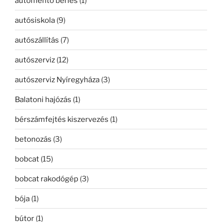
autómentő bérlés
(1)
autósiskola
(9)
autószállítás
(7)
autószerviz
(12)
autószerviz Nyíregyháza
(3)
Balatoni hajózás
(1)
bérszámfejtés kiszervezés
(1)
betonozás
(3)
bobcat
(15)
bobcat rakodógép
(3)
bója
(1)
bútor
(1)