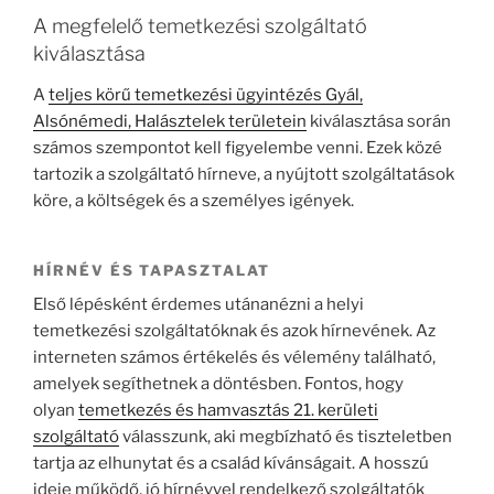
A megfelelő temetkezési szolgáltató
kiválasztása
A
teljes körű temetkezési ügyintézés Gyál,
Alsónémedi, Halásztelek területein
kiválasztása során
számos szempontot kell figyelembe venni. Ezek közé
tartozik a szolgáltató hírneve, a nyújtott szolgáltatások
köre, a költségek és a személyes igények.
HÍRNÉV ÉS TAPASZTALAT
Első lépésként érdemes utánanézni a helyi
temetkezési szolgáltatóknak és azok hírnevének. Az
interneten számos értékelés és vélemény található,
amelyek segíthetnek a döntésben. Fontos, hogy
olyan
temetkezés és hamvasztás 21. kerületi
szolgáltató
válasszunk, aki megbízható és tiszteletben
tartja az elhunytat és a család kívánságait. A hosszú
ideje működő, jó hírnévvel rendelkező szolgáltatók