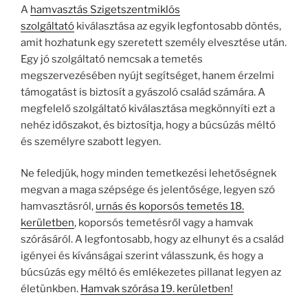
A
hamvasztás Szigetszentmiklós
szolgáltató
kiválasztása az egyik legfontosabb döntés,
amit hozhatunk egy szeretett személy elvesztése után.
Egy jó szolgáltató nemcsak a temetés
megszervezésében nyújt segítséget, hanem érzelmi
támogatást is biztosít a gyászoló család számára. A
megfelelő szolgáltató kiválasztása megkönnyíti ezt a
nehéz időszakot, és biztosítja, hogy a búcsúzás méltó
és személyre szabott legyen.
Ne feledjük, hogy minden temetkezési lehetőségnek
megvan a maga szépsége és jelentősége, legyen szó
hamvasztásról,
urnás és koporsós temetés 18.
kerületben
, koporsós temetésről vagy a hamvak
szórásáról. A legfontosabb, hogy az elhunyt és a család
igényei és kívánságai szerint válasszunk, és hogy a
búcsúzás egy méltó és emlékezetes pillanat legyen az
életünkben.
Hamvak szórása 19. kerületben!