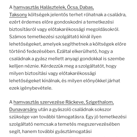
A
hamvasztás Halásztelek, Ócsa, Dabas,
Taksony
költségek jelentős terhet róhatnak a családra,
ezért érdemes előre gondoskodni a temetkezési
biztosításról vagy előtakarékossági megoldásokról.
Számos temetkezési szolgáltató kínál ilyen
lehetőségeket, amelyek segíthetnek a költségek előre
történő fedezésében. Ezáltal elkerülhető, hogy a
családnak a gyász mellett anyagi gondokkal is szembe
kelljen néznie. Kérdezzük meg a szolgáltatót, hogy
milyen biztosítási vagy előtakarékossági
lehetőségeket kínálnak, és milyen előnyökkel járhat
ezek igénybevétele.
A
hamvasztás szervezése Ráckeve, Szigethalom,
Dunavarsány
után a gyászoló családnak sokszor
szüksége van további támogatásra. Egy jó temetkezési
szolgáltató nemcsak a temetés megszervezésében
segít, hanem további gyásztámogatási