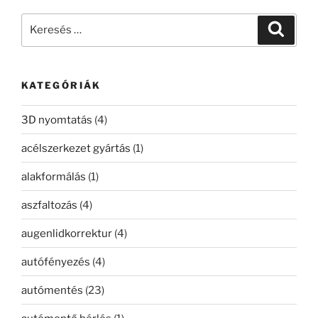
Keresés
Keresé
a
következő
kifejezésre:
KATEGÓRIÁK
3D nyomtatás
(4)
acélszerkezet gyártás
(1)
alakformálás
(1)
aszfaltozás
(4)
augenlidkorrektur
(4)
autófényezés
(4)
autómentés
(23)