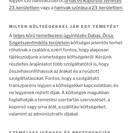
legyen szó hamvasztásról,
urnás és koporsós temetés
23. kerületben
vagy a
hamvak szórása a 23. kerületben.
MILYEN KÖLTSÉGEKKEL JÁR EGY TEMETÉS?
A
teljes körű temetkezési ügyintézés Dabas, Ócsa,
Szigetszentmiklós területein
költségei jelentős terhet
róhatnak a családra, ezért fontos, hogy alaposan
tájékozódjunk a lehetséges költségekről. Kérjünk
részletes árajánlatot több szolgáltatótól is, hogy
összehasonlíthassuk az árakat és a nyújtott
szolgáltatásokat. Fontos, hogy a szolgáltató
transzparens legyen a költségekkel kapcsolatban, és
ne legyenek rejtett díjak. A költségek magukban
foglalhatják a temetési szertartás szervezését, a
koporsó vagy urna árát, a szállítási költségeket,
valamint az adminisztratív díjakat.
SZEMÉLYES IGÉNYEK ÉS PREFERENCIÁK