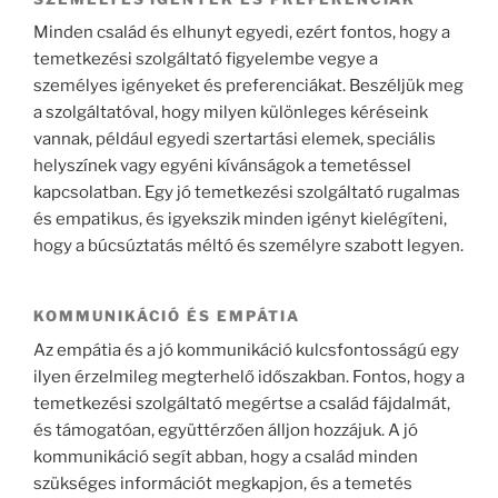
Minden család és elhunyt egyedi, ezért fontos, hogy a
temetkezési szolgáltató figyelembe vegye a
személyes igényeket és preferenciákat. Beszéljük meg
a szolgáltatóval, hogy milyen különleges kéréseink
vannak, például egyedi szertartási elemek, speciális
helyszínek vagy egyéni kívánságok a temetéssel
kapcsolatban. Egy jó temetkezési szolgáltató rugalmas
és empatikus, és igyekszik minden igényt kielégíteni,
hogy a búcsúztatás méltó és személyre szabott legyen.
KOMMUNIKÁCIÓ ÉS EMPÁTIA
Az empátia és a jó kommunikáció kulcsfontosságú egy
ilyen érzelmileg megterhelő időszakban. Fontos, hogy a
temetkezési szolgáltató megértse a család fájdalmát,
és támogatóan, együttérzően álljon hozzájuk. A jó
kommunikáció segít abban, hogy a család minden
szükséges információt megkapjon, és a temetés