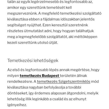
talán az egyik legérzelmesebb és legfontosabb az,
amikor egy szerettünk temetését kell
megszerveznünk. A megfelelő temetkezési szolgáltató
kiválasztása ebben a fájdalmas időszakban jelentős
segítséget nyújthat. Ezen keresztül szeretnénk
részletes útmutatást adni, hogy hogyan találhatjuk
meg a legmegfelelőbb szolgáltatót, aki méltóképpen
kezeli szerettünk utolsó útját.
Temetkezési lehetőségek
Az első és legfontosabb lépés annak megértése, hogy
milyen
temetkezés Budapest
területén állnak
rendelkezésre. A
temetkezés Szigetszentmiklós
mód
kiválasztása nagyban befolyásolja a további
döntéseket, így érdemes alaposan átgondolni, melyik
lehetőség illik leginkább a család és az elhunyt
igényeihez.