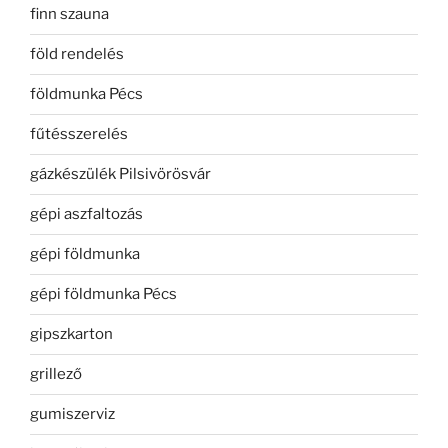
finn szauna
föld rendelés
földmunka Pécs
fűtésszerelés
gázkészülék Pilsivörösvár
gépi aszfaltozás
gépi földmunka
gépi földmunka Pécs
gipszkarton
grillező
gumiszerviz