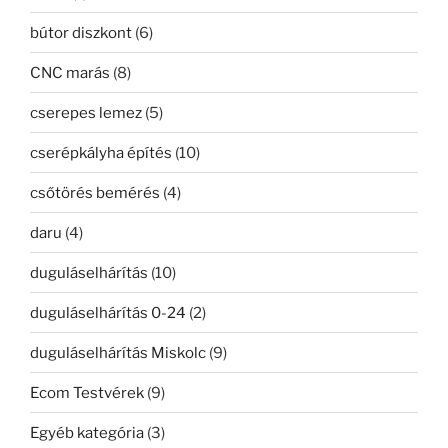
bútor diszkont
(6)
CNC marás
(8)
cserepes lemez
(5)
cserépkályha építés
(10)
csőtörés bemérés
(4)
daru
(4)
duguláselhárítás
(10)
duguláselhárítás 0-24
(2)
duguláselhárítás Miskolc
(9)
Ecom Testvérek
(9)
Egyéb kategória
(3)