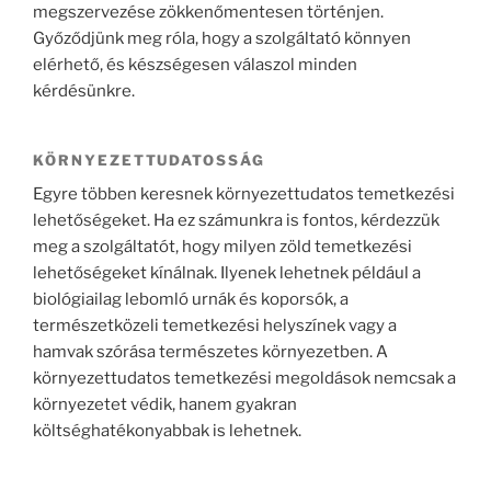
megszervezése zökkenőmentesen történjen.
Győződjünk meg róla, hogy a szolgáltató könnyen
elérhető, és készségesen válaszol minden
kérdésünkre.
KÖRNYEZETTUDATOSSÁG
Egyre többen keresnek környezettudatos temetkezési
lehetőségeket. Ha ez számunkra is fontos, kérdezzük
meg a szolgáltatót, hogy milyen zöld temetkezési
lehetőségeket kínálnak. Ilyenek lehetnek például a
biológiailag lebomló urnák és koporsók, a
természetközeli temetkezési helyszínek vagy a
hamvak szórása természetes környezetben. A
környezettudatos temetkezési megoldások nemcsak a
környezetet védik, hanem gyakran
költséghatékonyabbak is lehetnek.