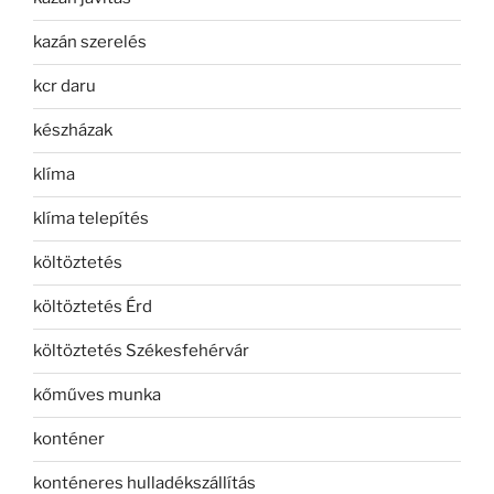
kazán szerelés
kcr daru
készházak
klíma
klíma telepítés
költöztetés
költöztetés Érd
költöztetés Székesfehérvár
kőműves munka
konténer
konténeres hulladékszállítás