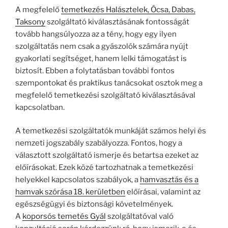
A megfelelő
temetkezés Halásztelek, Ócsa, Dabas,
Taksony
szolgáltató kiválasztásának fontosságát
tovább hangsúlyozza az a tény, hogy egy ilyen
szolgáltatás nem csak a gyászolók számára nyújt
gyakorlati segítséget, hanem lelki támogatást is
biztosít. Ebben a folytatásban további fontos
szempontokat és praktikus tanácsokat osztok meg a
megfelelő temetkezési szolgáltató kiválasztásával
kapcsolatban.
A temetkezési szolgáltatók munkáját számos helyi és
nemzeti jogszabály szabályozza. Fontos, hogy a
választott szolgáltató ismerje és betartsa ezeket az
előírásokat. Ezek közé tartozhatnak a temetkezési
helyekkel kapcsolatos szabályok, a
hamvasztás és a
hamvak szórása 18. kerületben
előírásai, valamint az
egészségügyi és biztonsági követelmények.
A
koporsós temetés Gyál
szolgáltatóval való