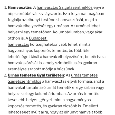
Hamvasztás:
A
hamvasztás Szigetszentmiklós
egyre
népszerűbbé válik világszerte. Ez a folyamat magában
foglalja az elhunyt testének hamvasztását, majd a
hamvak elhelyezését egy urnában. Az urnát el lehet
helyezni egy temetőben, kolumbáriumban, vagy akár
otthon is. A
Budapesti
hamvasztás
költséghatékonyabb lehet, mint a
hagyományos koporsós temetés, és többféle
lehetőséget kínál a hamvak elhelyezésére, beleértve a
hamvak szórását is, amely szimbolikus és gyakran
személyre szabott módja a búcsúnak.
Urnás temetés Gyál területén
:
Az
urnás temetés
Szigetszentmiklós
a hamvasztás egyik formája, ahol a
hamvakat tartalmazó urnát temetik el egy sírban vagy
helyezik el egy kolumbáriumban. Az urnás temetés
kevesebb helyet igényel, mint a hagyományos
koporsós temetés, és gyakran olcsóbb is. Emellett
lehetőséget nyújt arra, hogy az elhunyt hamvait több