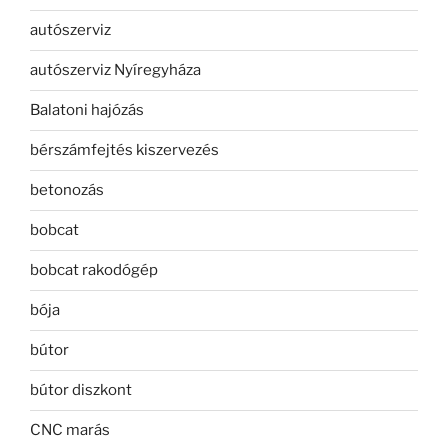
autószerviz
autószerviz Nyíregyháza
Balatoni hajózás
bérszámfejtés kiszervezés
betonozás
bobcat
bobcat rakodógép
bója
bútor
bútor diszkont
CNC marás