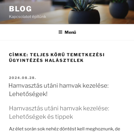
Tartalomhoz
BLOG
Kapcsolatot építünk
Menü
CÍMKE:
TELJES KÖRŰ TEMETKEZÉSI
ÜGYINTÉZÉS HALÁSZTELEK
BEKÜLDVE:
2024.08.28.
Hamvasztás utáni hamvak kezelése:
Lehetőségek!
Hamvasztás utáni hamvak kezelése:
Lehetőségek és tippek
Az élet során sok nehéz döntést kell meghoznunk, de