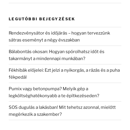
LEGUTÓBBI BEJEGYZÉSEK
Rendezvénysátor és időjárás – hogyan tervezzünk
sátras eseményt a négy évszakban
Bálabontás okosan: Hogyan spórolhatsz időt és
takarmányt a mindennapi munkában?
Fékhibák előjelei: Ezt jelzi a nyikorgás, a rázás és a puha
fékpedál
Pumix vagy betonpumpa? Melyik gép a
legköltséghatékonyabb a te építkezéseden?
SOS dugulás a lakásban! Mit tehetsz azonnal, mielőtt
megérkezik a szakember?