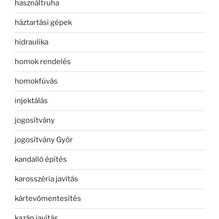
használtruha
háztartási gépek
hidraulika
homok rendelés
homokfúvás
injektálás
jogosítvány
jogosítvány Győr
kandalló építés
karosszéria javítás
kártevőmentesítés
kazán javítás