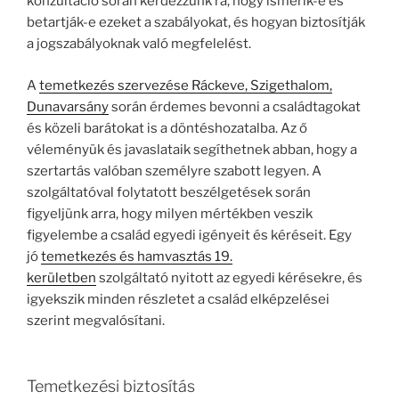
konzultáció során kérdezzünk rá, hogy ismerik-e és
betartják-e ezeket a szabályokat, és hogyan biztosítják
a jogszabályoknak való megfelelést.
A
temetkezés szervezése Ráckeve, Szigethalom,
Dunavarsány
során érdemes bevonni a családtagokat
és közeli barátokat is a döntéshozatalba. Az ő
véleményük és javaslataik segíthetnek abban, hogy a
szertartás valóban személyre szabott legyen. A
szolgáltatóval folytatott beszélgetések során
figyeljünk arra, hogy milyen mértékben veszik
figyelembe a család egyedi igényeit és kéréseit. Egy
jó
temetkezés és hamvasztás 19.
kerületben
szolgáltató nyitott az egyedi kérésekre, és
igyekszik minden részletet a család elképzelései
szerint megvalósítani.
Temetkezési biztosítás