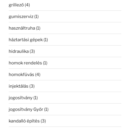
grillező
(4)
gumiszerviz
(1)
használtruha
(1)
háztartási gépek
(1)
hidraulika
(3)
homok rendelés
(1)
homokfúvás
(4)
injektálás
(3)
jogosítvány
(1)
jogosítvány Győr
(1)
kandalló építés
(3)