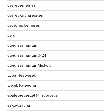
cserepes lemez
cserépkályha építés
csőtörés bemérés
daru
duguláselhárítás
duguláselhárítás 0-24
duguláselhárítás Miskolc
Ecom Testvérek
Egyéb kategória
épületgépészet Pilisvörösvá
esküvői ruha