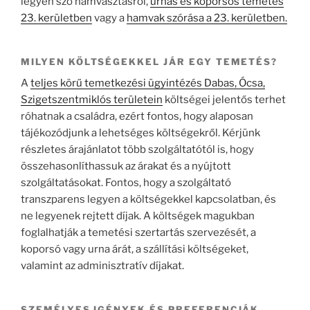
legyen szó hamvasztásról,
urnás és koporsós temetés
23. kerületben
vagy a
hamvak szórása a 23. kerületben.
MILYEN KÖLTSÉGEKKEL JÁR EGY TEMETÉS?
A
teljes körű temetkezési ügyintézés Dabas, Ócsa,
Szigetszentmiklós területein
költségei jelentős terhet
róhatnak a családra, ezért fontos, hogy alaposan
tájékozódjunk a lehetséges költségekről. Kérjünk
részletes árajánlatot több szolgáltatótól is, hogy
összehasonlíthassuk az árakat és a nyújtott
szolgáltatásokat. Fontos, hogy a szolgáltató
transzparens legyen a költségekkel kapcsolatban, és
ne legyenek rejtett díjak. A költségek magukban
foglalhatják a temetési szertartás szervezését, a
koporsó vagy urna árát, a szállítási költségeket,
valamint az adminisztratív díjakat.
SZEMÉLYES IGÉNYEK ÉS PREFERENCIÁK