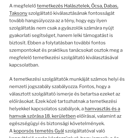
A megfelelő
temetkezés Halásztelek, Ócsa, Dabas,
Taksony
szolgáltató kiválasztásának fontosságát
tovább hangsúlyozza az a tény, hogy egy ilyen
szolgáltatás nem csak a gyászolók számára nyújt
gyakorlati segítséget, hanem lelki támogatást is
biztosít. Ebben a folytatásban további fontos
szempontokat és praktikus tanácsokat osztok meg a
megfelelő temetkezési szolgáltató kiválasztásával
kapcsolatban.
A temetkezési szolgáltatók munkáját számos helyi és
nemzeti jogszabály szabályozza. Fontos, hogy a
választott szolgáltató ismerje és betartsa ezeket az
előírásokat. Ezek közé tartozhatnak a temetkezési
helyekkel kapcsolatos szabályok, a
hamvasztás és a
hamvak szórása 18. kerületben
előírásai, valamint az
egészségügyi és biztonsági követelmények.
A
koporsós temetés Gyál
szolgáltatóval való