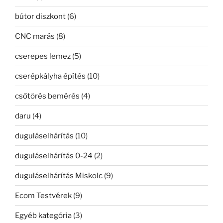
bútor diszkont
(6)
CNC marás
(8)
cserepes lemez
(5)
cserépkályha építés
(10)
csőtörés bemérés
(4)
daru
(4)
duguláselhárítás
(10)
duguláselhárítás 0-24
(2)
duguláselhárítás Miskolc
(9)
Ecom Testvérek
(9)
Egyéb kategória
(3)