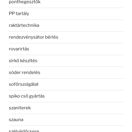
ponthegesztők
PP tartály
raktártechnika
rendezvénysátor bérlés
rovarirtás
sírkő készítés
sóder rendelés
sofőrszolgálat
spiko cső gyártás
szaniterek
szauna
szélvédőcsere