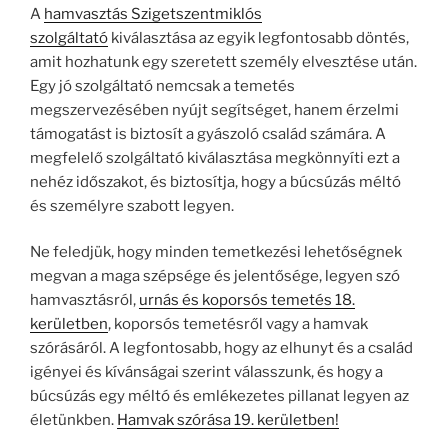
A
hamvasztás Szigetszentmiklós
szolgáltató
kiválasztása az egyik legfontosabb döntés,
amit hozhatunk egy szeretett személy elvesztése után.
Egy jó szolgáltató nemcsak a temetés
megszervezésében nyújt segítséget, hanem érzelmi
támogatást is biztosít a gyászoló család számára. A
megfelelő szolgáltató kiválasztása megkönnyíti ezt a
nehéz időszakot, és biztosítja, hogy a búcsúzás méltó
és személyre szabott legyen.
Ne feledjük, hogy minden temetkezési lehetőségnek
megvan a maga szépsége és jelentősége, legyen szó
hamvasztásról,
urnás és koporsós temetés 18.
kerületben
, koporsós temetésről vagy a hamvak
szórásáról. A legfontosabb, hogy az elhunyt és a család
igényei és kívánságai szerint válasszunk, és hogy a
búcsúzás egy méltó és emlékezetes pillanat legyen az
életünkben.
Hamvak szórása 19. kerületben!