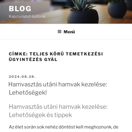
Tartalomhoz
BLOG
Kapcsolatot építünk
Menü
CÍMKE:
TELJES KÖRŰ TEMETKEZÉSI
ÜGYINTÉZÉS GYÁL
BEKÜLDVE:
2024.08.28.
Hamvasztás utáni hamvak kezelése:
Lehetőségek!
Hamvasztás utáni hamvak kezelése:
Lehetőségek és tippek
Az élet során sok nehéz döntést kell meghoznunk, de