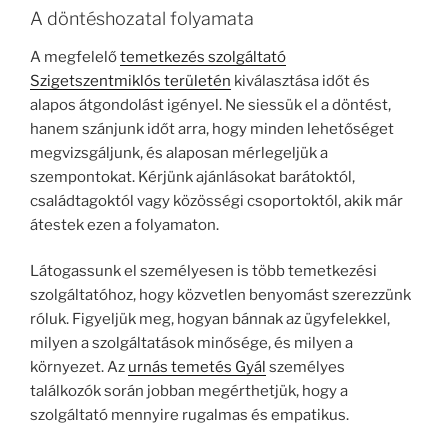
A döntéshozatal folyamata
A megfelelő
temetkezés szolgáltató
Szigetszentmiklós területén
kiválasztása időt és
alapos átgondolást igényel. Ne siessük el a döntést,
hanem szánjunk időt arra, hogy minden lehetőséget
megvizsgáljunk, és alaposan mérlegeljük a
szempontokat. Kérjünk ajánlásokat barátoktól,
családtagoktól vagy közösségi csoportoktól, akik már
átestek ezen a folyamaton.
Látogassunk el személyesen is több temetkezési
szolgáltatóhoz, hogy közvetlen benyomást szerezzünk
róluk. Figyeljük meg, hogyan bánnak az ügyfelekkel,
milyen a szolgáltatások minősége, és milyen a
környezet. Az
urnás temetés Gyál
személyes
találkozók során jobban megérthetjük, hogy a
szolgáltató mennyire rugalmas és empatikus.