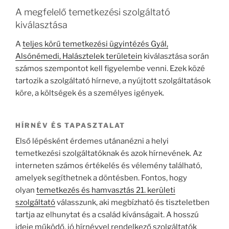
A megfelelő temetkezési szolgáltató
kiválasztása
A
teljes körű temetkezési ügyintézés Gyál,
Alsónémedi, Halásztelek területein
kiválasztása során
számos szempontot kell figyelembe venni. Ezek közé
tartozik a szolgáltató hírneve, a nyújtott szolgáltatások
köre, a költségek és a személyes igények.
HÍRNÉV ÉS TAPASZTALAT
Első lépésként érdemes utánanézni a helyi
temetkezési szolgáltatóknak és azok hírnevének. Az
interneten számos értékelés és vélemény található,
amelyek segíthetnek a döntésben. Fontos, hogy
olyan
temetkezés és hamvasztás 21. kerületi
szolgáltató
válasszunk, aki megbízható és tiszteletben
tartja az elhunytat és a család kívánságait. A hosszú
ideje működő, jó hírnévvel rendelkező szolgáltatók