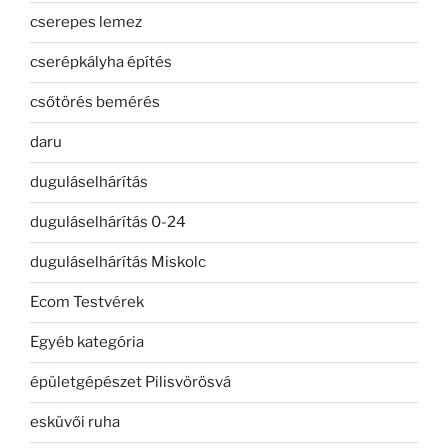
cserepes lemez
cserépkályha építés
csőtörés bemérés
daru
duguláselhárítás
duguláselhárítás 0-24
duguláselhárítás Miskolc
Ecom Testvérek
Egyéb kategória
épületgépészet Pilisvörösvá
esküvői ruha