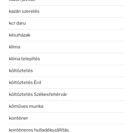
kazán szerelés
kcr daru
készházak
klíma
klíma telepítés
költöztetés
költöztetés Érd
költöztetés Székesfehérvár
kőműves munka
konténer
konténeres hulladékszállítás