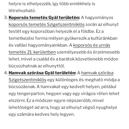
helyre is elhelyezzék, így több emlékhely is
létrehozható.
Koporsós temetés Gyál területén
:
A hagyományos
koporsós temetés Szigetszentmiklós
során az elhunyt
testét egy koporsóban helyezik el a földbe. Ez a
temetkezési forma mélyen gyökerezik a kultúránkban
és vallási hagyományainkban. A
koporsós és urnás
temetés 21. kerületben
személyesebb és érzelmesebb
lehet, mivel a család és a barátok közvetlenebb módon
búcsúzhatnak az elhunyttól.
Hamvak szórása Gyál területén
:
A
hamvak szórása
Szigetszentmiklós
egy különleges és megható módja a
búcsúzásnak. A hamvakat egy kedvelt helyen, például
egy tengerparton, hegyen vagy egy virágos réten lehet
elszórni. Ez a módszer egyre népszerűbb, mivel
lehetőséget ad arra, hogy az elhunyt végső nyughelye
egy számára kedves hely legyen.