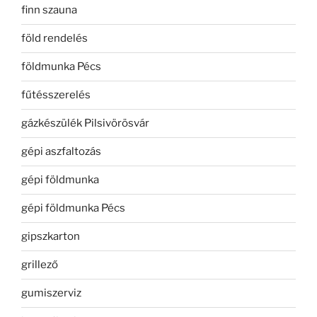
finn szauna
föld rendelés
földmunka Pécs
fűtésszerelés
gázkészülék Pilsivörösvár
gépi aszfaltozás
gépi földmunka
gépi földmunka Pécs
gipszkarton
grillező
gumiszerviz