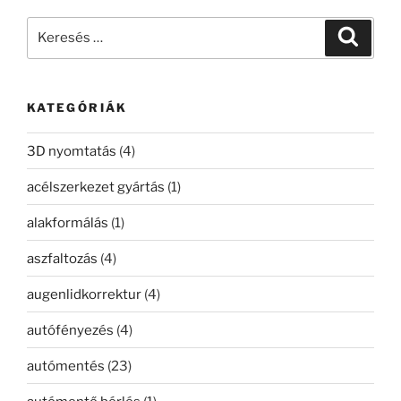
Keresés
Keresé
a
következő
kifejezésre:
KATEGÓRIÁK
3D nyomtatás
(4)
acélszerkezet gyártás
(1)
alakformálás
(1)
aszfaltozás
(4)
augenlidkorrektur
(4)
autófényezés
(4)
autómentés
(23)