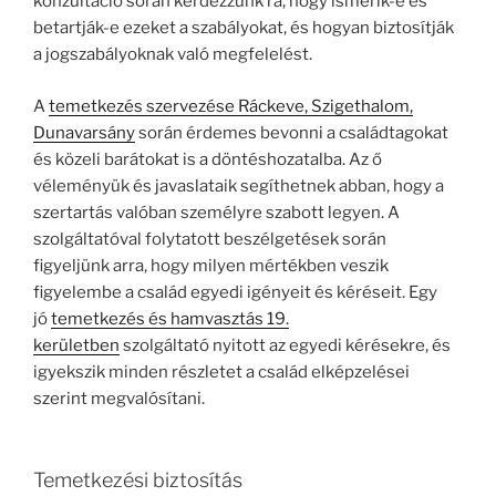
konzultáció során kérdezzünk rá, hogy ismerik-e és
betartják-e ezeket a szabályokat, és hogyan biztosítják
a jogszabályoknak való megfelelést.
A
temetkezés szervezése Ráckeve, Szigethalom,
Dunavarsány
során érdemes bevonni a családtagokat
és közeli barátokat is a döntéshozatalba. Az ő
véleményük és javaslataik segíthetnek abban, hogy a
szertartás valóban személyre szabott legyen. A
szolgáltatóval folytatott beszélgetések során
figyeljünk arra, hogy milyen mértékben veszik
figyelembe a család egyedi igényeit és kéréseit. Egy
jó
temetkezés és hamvasztás 19.
kerületben
szolgáltató nyitott az egyedi kérésekre, és
igyekszik minden részletet a család elképzelései
szerint megvalósítani.
Temetkezési biztosítás