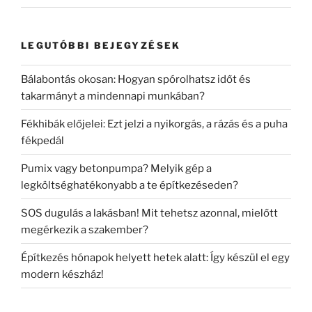
LEGUTÓBBI BEJEGYZÉSEK
Bálabontás okosan: Hogyan spórolhatsz időt és
takarmányt a mindennapi munkában?
Fékhibák előjelei: Ezt jelzi a nyikorgás, a rázás és a puha
fékpedál
Pumix vagy betonpumpa? Melyik gép a
legköltséghatékonyabb a te építkezéseden?
SOS dugulás a lakásban! Mit tehetsz azonnal, mielőtt
megérkezik a szakember?
Építkezés hónapok helyett hetek alatt: Így készül el egy
modern készház!