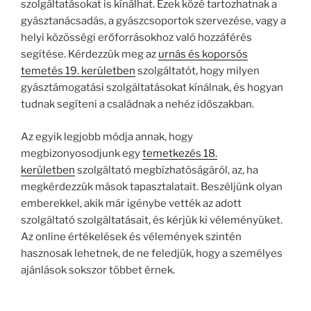
szolgáltatásokat is kínálhat. Ezek közé tartozhatnak a
gyásztanácsadás, a gyászcsoportok szervezése, vagy a
helyi közösségi erőforrásokhoz való hozzáférés
segítése. Kérdezzük meg az
urnás és koporsós
temetés 19. kerületben
szolgáltatót, hogy milyen
gyásztámogatási szolgáltatásokat kínálnak, és hogyan
tudnak segíteni a családnak a nehéz időszakban.
Az egyik legjobb módja annak, hogy
megbizonyosodjunk egy
temetkezés 18.
kerületben
szolgáltató megbízhatóságáról, az, ha
megkérdezzük mások tapasztalatait. Beszéljünk olyan
emberekkel, akik már igénybe vették az adott
szolgáltató szolgáltatásait, és kérjük ki véleményüket.
Az online értékelések és vélemények szintén
hasznosak lehetnek, de ne feledjük, hogy a személyes
ajánlások sokszor többet érnek.