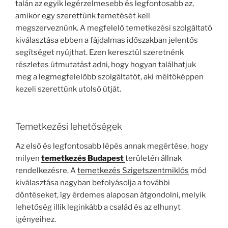
talán az egyik legérzelmesebb és legfontosabb az,
amikor egy szerettünk temetését kell
megszerveznünk. A megfelelő temetkezési szolgáltató
kiválasztása ebben a fájdalmas időszakban jelentős
segítséget nyújthat. Ezen keresztül szeretnénk
részletes útmutatást adni, hogy hogyan találhatjuk
meg a legmegfelelőbb szolgáltatót, aki méltóképpen
kezeli szerettünk utolsó útját.
Temetkezési lehetőségek
Az első és legfontosabb lépés annak megértése, hogy
milyen
temetkezés Budapest
területén állnak
rendelkezésre. A
temetkezés Szigetszentmiklós
mód
kiválasztása nagyban befolyásolja a további
döntéseket, így érdemes alaposan átgondolni, melyik
lehetőség illik leginkább a család és az elhunyt
igényeihez.