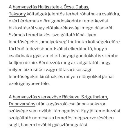
A
hamvasztás Halásztelek, Ócsa, Dabas,
Taksony
költségek jelentős terhet róhatnak a családra,
ezért érdemes előre gondoskodni a temetkezési
biztosításról vagy előtakarékossági megoldásokról.
Számos temetkezési szolgáltató kínál ilyen
lehetőségeket, amelyek segíthetnek a költségek előre
történő fedezésében. Ezáltal elkerülhető, hogy a
családnak a gyász mellett anyagi gondokkal is szembe
kelljen néznie. Kérdezzük meg a szolgáltatót, hogy
milyen biztosítási vagy előtakarékossági
lehetőségeket kínálnak, és milyen előnyökkel járhat
ezek igénybevétele.
A
hamvasztás szervezése Ráckeve, Szigethalom,
Dunavarsány
után a gyászoló családnak sokszor
szüksége van további támogatásra. Egy jó temetkezési
szolgáltató nemcsak a temetés megszervezésében
segít, hanem további gyásztámogatási