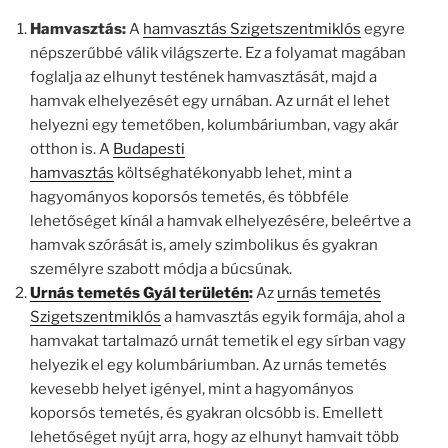
Hamvasztás:
A
hamvasztás Szigetszentmiklós
egyre
népszerűbbé válik világszerte. Ez a folyamat magában
foglalja az elhunyt testének hamvasztását, majd a
hamvak elhelyezését egy urnában. Az urnát el lehet
helyezni egy temetőben, kolumbáriumban, vagy akár
otthon is. A
Budapesti
hamvasztás
költséghatékonyabb lehet, mint a
hagyományos koporsós temetés, és többféle
lehetőséget kínál a hamvak elhelyezésére, beleértve a
hamvak szórását is, amely szimbolikus és gyakran
személyre szabott módja a búcsúnak.
Urnás temetés Gyál területén
:
Az
urnás temetés
Szigetszentmiklós
a hamvasztás egyik formája, ahol a
hamvakat tartalmazó urnát temetik el egy sírban vagy
helyezik el egy kolumbáriumban. Az urnás temetés
kevesebb helyet igényel, mint a hagyományos
koporsós temetés, és gyakran olcsóbb is. Emellett
lehetőséget nyújt arra, hogy az elhunyt hamvait több