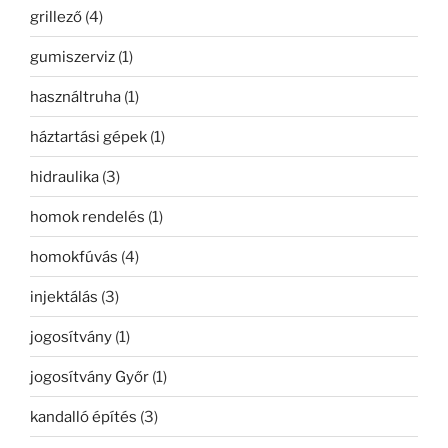
grillező
(4)
gumiszerviz
(1)
használtruha
(1)
háztartási gépek
(1)
hidraulika
(3)
homok rendelés
(1)
homokfúvás
(4)
injektálás
(3)
jogosítvány
(1)
jogosítvány Győr
(1)
kandalló építés
(3)