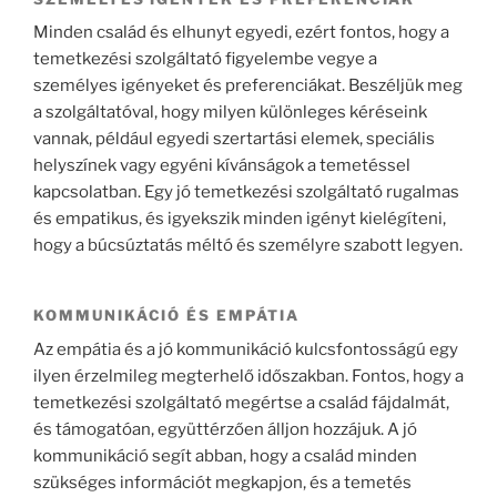
Minden család és elhunyt egyedi, ezért fontos, hogy a
temetkezési szolgáltató figyelembe vegye a
személyes igényeket és preferenciákat. Beszéljük meg
a szolgáltatóval, hogy milyen különleges kéréseink
vannak, például egyedi szertartási elemek, speciális
helyszínek vagy egyéni kívánságok a temetéssel
kapcsolatban. Egy jó temetkezési szolgáltató rugalmas
és empatikus, és igyekszik minden igényt kielégíteni,
hogy a búcsúztatás méltó és személyre szabott legyen.
KOMMUNIKÁCIÓ ÉS EMPÁTIA
Az empátia és a jó kommunikáció kulcsfontosságú egy
ilyen érzelmileg megterhelő időszakban. Fontos, hogy a
temetkezési szolgáltató megértse a család fájdalmát,
és támogatóan, együttérzően álljon hozzájuk. A jó
kommunikáció segít abban, hogy a család minden
szükséges információt megkapjon, és a temetés