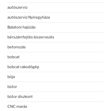
autószerviz
autószerviz Nyíregyháza
Balatoni hajózás
bérszámfejtés kiszervezés
betonozás
bobcat
bobcat rakodógép
bója
bútor
bútor diszkont
CNC marás