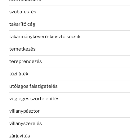
szobafestés
takarító cég
takarmánykeverő-kiosztó kocsik
temetkezés
tereprendezés
tűzijáték
utólagos falszigetelés
végleges szőrtelenítés
villanypásztor
villanyszerelés
zárjavítás