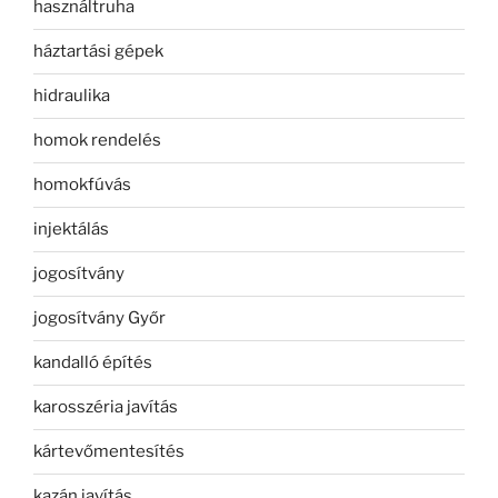
használtruha
háztartási gépek
hidraulika
homok rendelés
homokfúvás
injektálás
jogosítvány
jogosítvány Győr
kandalló építés
karosszéria javítás
kártevőmentesítés
kazán javítás