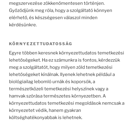
megszervezése zökkenőmentesen történjen.
Győződjünk meg róla, hogy a szolgáltató könnyen
elérhető, és készségesen válaszol minden
kérdésünkre.
KÖRNYEZETTUDATOSSÁG
Egyre többen keresnek környezettudatos temetkezési
lehetőségeket. Ha ez számunkra is fontos, kérdezzük
meg a szolgáltatót, hogy milyen zöld temetkezési
lehetőségeket kínálnak. Ilyenek lehetnek például a
biológiailag lebomló urnák és koporsók, a
természetközeli temetkezési helyszínek vagy a
hamvak szórása természetes környezetben. A
környezettudatos temetkezési megoldások nemcsak a
környezetet védik, hanem gyakran
költséghatékonyabbak is lehetnek.