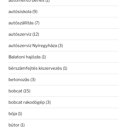
autómentő bérlés
(1)
autósiskola
(9)
autószállítás
(7)
autószerviz
(12)
autószerviz Nyíregyháza
(3)
Balatoni hajózás
(1)
bérszámfejtés kiszervezés
(1)
betonozás
(3)
bobcat
(15)
bobcat rakodógép
(3)
bója
(1)
bútor
(1)