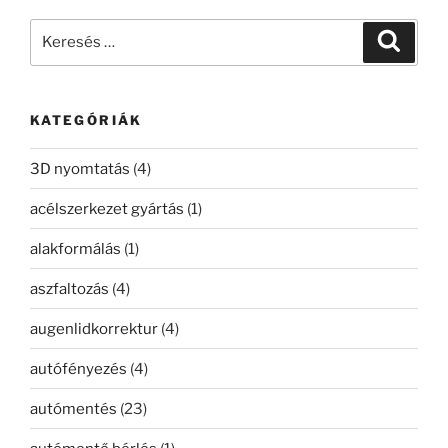
Keresés
Keresé
a
következő
kifejezésre:
KATEGÓRIÁK
3D nyomtatás
(4)
acélszerkezet gyártás
(1)
alakformálás
(1)
aszfaltozás
(4)
augenlidkorrektur
(4)
autófényezés
(4)
autómentés
(23)