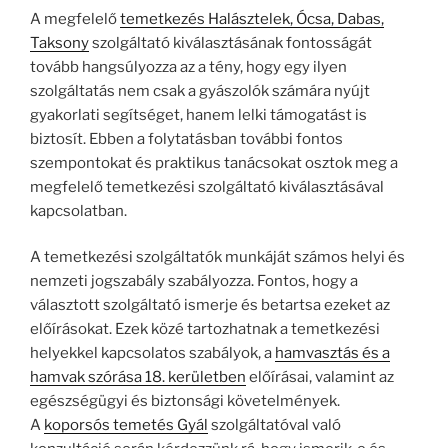
A megfelelő
temetkezés Halásztelek, Ócsa, Dabas,
Taksony
szolgáltató kiválasztásának fontosságát
tovább hangsúlyozza az a tény, hogy egy ilyen
szolgáltatás nem csak a gyászolók számára nyújt
gyakorlati segítséget, hanem lelki támogatást is
biztosít. Ebben a folytatásban további fontos
szempontokat és praktikus tanácsokat osztok meg a
megfelelő temetkezési szolgáltató kiválasztásával
kapcsolatban.
A temetkezési szolgáltatók munkáját számos helyi és
nemzeti jogszabály szabályozza. Fontos, hogy a
választott szolgáltató ismerje és betartsa ezeket az
előírásokat. Ezek közé tartozhatnak a temetkezési
helyekkel kapcsolatos szabályok, a
hamvasztás és a
hamvak szórása 18. kerületben
előírásai, valamint az
egészségügyi és biztonsági követelmények.
A
koporsós temetés Gyál
szolgáltatóval való