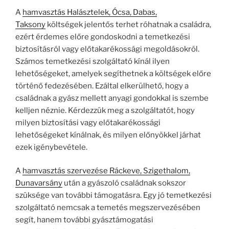
A
hamvasztás Halásztelek, Ócsa, Dabas,
Taksony
költségek jelentős terhet róhatnak a családra,
ezért érdemes előre gondoskodni a temetkezési
biztosításról vagy előtakarékossági megoldásokról.
Számos temetkezési szolgáltató kínál ilyen
lehetőségeket, amelyek segíthetnek a költségek előre
történő fedezésében. Ezáltal elkerülhető, hogy a
családnak a gyász mellett anyagi gondokkal is szembe
kelljen néznie. Kérdezzük meg a szolgáltatót, hogy
milyen biztosítási vagy előtakarékossági
lehetőségeket kínálnak, és milyen előnyökkel járhat
ezek igénybevétele.
A
hamvasztás szervezése Ráckeve, Szigethalom,
Dunavarsány
után a gyászoló családnak sokszor
szüksége van további támogatásra. Egy jó temetkezési
szolgáltató nemcsak a temetés megszervezésében
segít, hanem további gyásztámogatási