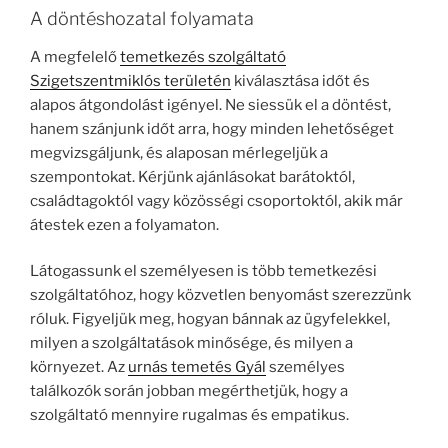
A döntéshozatal folyamata
A megfelelő
temetkezés szolgáltató
Szigetszentmiklós területén
kiválasztása időt és
alapos átgondolást igényel. Ne siessük el a döntést,
hanem szánjunk időt arra, hogy minden lehetőséget
megvizsgáljunk, és alaposan mérlegeljük a
szempontokat. Kérjünk ajánlásokat barátoktól,
családtagoktól vagy közösségi csoportoktól, akik már
átestek ezen a folyamaton.
Látogassunk el személyesen is több temetkezési
szolgáltatóhoz, hogy közvetlen benyomást szerezzünk
róluk. Figyeljük meg, hogyan bánnak az ügyfelekkel,
milyen a szolgáltatások minősége, és milyen a
környezet. Az
urnás temetés Gyál
személyes
találkozók során jobban megérthetjük, hogy a
szolgáltató mennyire rugalmas és empatikus.