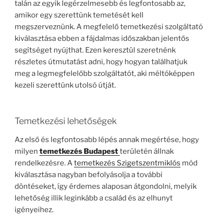
talán az egyik legérzelmesebb és legfontosabb az,
amikor egy szerettünk temetését kell
megszerveznünk. A megfelelő temetkezési szolgáltató
kiválasztása ebben a fájdalmas időszakban jelentős
segítséget nyújthat. Ezen keresztül szeretnénk
részletes útmutatást adni, hogy hogyan találhatjuk
meg a legmegfelelőbb szolgáltatót, aki méltóképpen
kezeli szerettünk utolsó útját.
Temetkezési lehetőségek
Az első és legfontosabb lépés annak megértése, hogy
milyen
temetkezés Budapest
területén állnak
rendelkezésre. A
temetkezés Szigetszentmiklós
mód
kiválasztása nagyban befolyásolja a további
döntéseket, így érdemes alaposan átgondolni, melyik
lehetőség illik leginkább a család és az elhunyt
igényeihez.