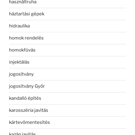
használtruha
háztartási gépek
hidraulika
homok rendelés
homokfúvás
injektálás
jogosítvány
jogosítvány Győr
kandalló építés
karosszéria javítás
kártevőmentesítés
kazán javítás