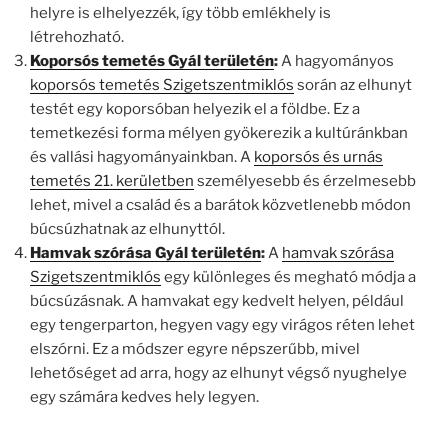
helyre is elhelyezzék, így több emlékhely is
létrehozható.
Koporsós temetés Gyál területén
:
A hagyományos
koporsós temetés Szigetszentmiklós
során az elhunyt
testét egy koporsóban helyezik el a földbe. Ez a
temetkezési forma mélyen gyökerezik a kultúránkban
és vallási hagyományainkban. A
koporsós és urnás
temetés 21. kerületben
személyesebb és érzelmesebb
lehet, mivel a család és a barátok közvetlenebb módon
búcsúzhatnak az elhunyttól.
Hamvak szórása Gyál területén
:
A
hamvak szórása
Szigetszentmiklós
egy különleges és megható módja a
búcsúzásnak. A hamvakat egy kedvelt helyen, például
egy tengerparton, hegyen vagy egy virágos réten lehet
elszórni. Ez a módszer egyre népszerűbb, mivel
lehetőséget ad arra, hogy az elhunyt végső nyughelye
egy számára kedves hely legyen.