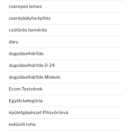
cserepes lemez
cserépkályha építés
csőtörés bemérés
daru
duguláselhárítás
duguláselhárítás 0-24
duguláselhárítás Miskolc
Ecom Testvérek
Egyéb kategória
épületgépészet Pilisvörösvá
esküvői ruha