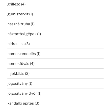
grillező
(4)
gumiszerviz
(1)
használtruha
(1)
háztartási gépek
(1)
hidraulika
(3)
homok rendelés
(1)
homokfúvás
(4)
injektálás
(3)
jogosítvány
(1)
jogosítvány Győr
(1)
kandalló építés
(3)