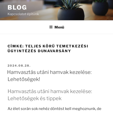
Tartalomhoz
BLOG
Kapcsolatot építünk
Menü
CÍMKE:
TELJES KÖRŰ TEMETKEZÉSI
ÜGYINTÉZÉS DUNAVARSÁNY
BEKÜLDVE:
2024.08.28.
Hamvasztás utáni hamvak kezelése:
Lehetőségek!
Hamvasztás utáni hamvak kezelése:
Lehetőségek és tippek
Az élet során sok nehéz döntést kell meghoznunk, de