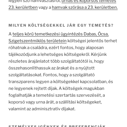
legyen szó hamvasztásról,
urnás és koporsós temetés
23. kerületben
vagy a
hamvak szórása a 23. kerületben.
MILYEN KÖLTSÉGEKKEL JÁR EGY TEMETÉS?
A
teljes körű temetkezési ügyintézés Dabas, Ócsa,
Szigetszentmiklós területein
költségei jelentős terhet
róhatnak a családra, ezért fontos, hogy alaposan
tájékozódjunk a lehetséges költségekről. Kérjünk
részletes árajánlatot több szolgáltatótól is, hogy
összehasonlíthassuk az árakat és a nyújtott
szolgáltatásokat. Fontos, hogy a szolgáltató
transzparens legyen a költségekkel kapcsolatban, és
ne legyenek rejtett díjak. A költségek magukban
foglalhatják a temetési szertartás szervezését, a
koporsó vagy urna árát, a szállítási költségeket,
valamint az adminisztratív díjakat.
SZEMÉLYES IGÉNYEK ÉS PREFERENCIÁK