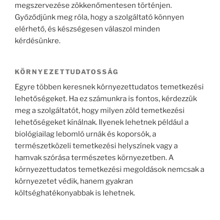
megszervezése zökkenőmentesen történjen.
Győződjünk meg róla, hogy a szolgáltató könnyen
elérhető, és készségesen válaszol minden
kérdésünkre.
KÖRNYEZETTUDATOSSÁG
Egyre többen keresnek környezettudatos temetkezési
lehetőségeket. Ha ez számunkra is fontos, kérdezzük
meg a szolgáltatót, hogy milyen zöld temetkezési
lehetőségeket kínálnak. Ilyenek lehetnek például a
biológiailag lebomló urnák és koporsók, a
természetközeli temetkezési helyszínek vagy a
hamvak szórása természetes környezetben. A
környezettudatos temetkezési megoldások nemcsak a
környezetet védik, hanem gyakran
költséghatékonyabbak is lehetnek.