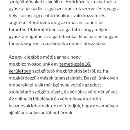
szolgáltatásokat is kínálhat. Ezek közé tartozhatnak a
gyásztanácsadás, a gyászcsoportok szervezése, vagy a
helyi közösségi erőforrásokhoz való hozzáférés
segítése. Kérdezzük meg az
urnás és koporsós
temetés 19. kerületben
szolgáltatót, hogy milyen
gyásztámogatási szolgáltatásokat kínálnak, és hogyan
tudnak segíteni a családnak a nehéz időszakban.
Az egyik legjobb módja annak, hogy
megbizonyosodjunk egy
temetkezés 18.
kerületben
szolgáltató megbízhatóságáról, az, ha
megkérdezzük mások tapasztalatait. Beszéljünk olyan
emberekkel, akik már igénybe vették az adott
szolgáltató szolgáltatásait, és kérjük ki véleményüket.
Az online értékelések és vélemények szintén
hasznosak lehetnek, de ne feledjük, hogy a személyes
ajánlások sokszor többet érnek.