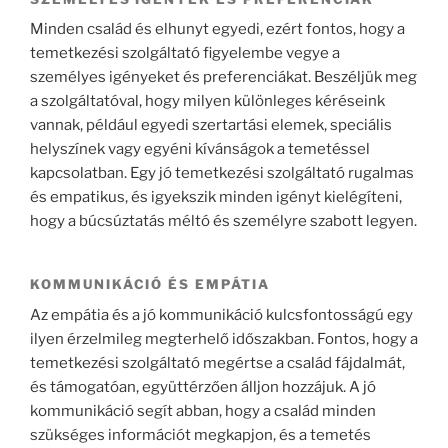
Minden család és elhunyt egyedi, ezért fontos, hogy a
temetkezési szolgáltató figyelembe vegye a
személyes igényeket és preferenciákat. Beszéljük meg
a szolgáltatóval, hogy milyen különleges kéréseink
vannak, például egyedi szertartási elemek, speciális
helyszínek vagy egyéni kívánságok a temetéssel
kapcsolatban. Egy jó temetkezési szolgáltató rugalmas
és empatikus, és igyekszik minden igényt kielégíteni,
hogy a búcsúztatás méltó és személyre szabott legyen.
KOMMUNIKÁCIÓ ÉS EMPÁTIA
Az empátia és a jó kommunikáció kulcsfontosságú egy
ilyen érzelmileg megterhelő időszakban. Fontos, hogy a
temetkezési szolgáltató megértse a család fájdalmát,
és támogatóan, együttérzően álljon hozzájuk. A jó
kommunikáció segít abban, hogy a család minden
szükséges információt megkapjon, és a temetés