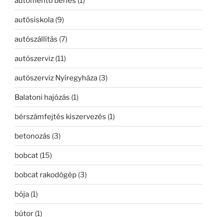
autómentő bérlés
(1)
autósiskola
(9)
autószállítás
(7)
autószerviz
(11)
autószerviz Nyíregyháza
(3)
Balatoni hajózás
(1)
bérszámfejtés kiszervezés
(1)
betonozás
(3)
bobcat
(15)
bobcat rakodógép
(3)
bója
(1)
bútor
(1)