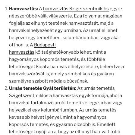
Hamvasztás:
A
hamvasztás Szigetszentmiklós
egyre
népszerűbbé válik világszerte. Ez a folyamat magában
foglalja az elhunyt testének hamvasztását, majd a
hamvak elhelyezését egy urnában. Az urnát el lehet
helyezni egy temetőben, kolumbáriumban, vagy akár
otthon is. A
Budapesti
hamvasztás
költséghatékonyabb lehet, mint a
hagyományos koporsós temetés, és többféle
lehetőséget kínál a hamvak elhelyezésére, beleértve a
hamvak szórását is, amely szimbolikus és gyakran
személyre szabott módja a búcsúnak.
Urnás temetés Gyál területén
:
Az
urnás temetés
Szigetszentmiklós
a hamvasztás egyik formája, ahol a
hamvakat tartalmazó urnát temetik el egy sírban vagy
helyezik el egy kolumbáriumban. Az urnás temetés
kevesebb helyet igényel, mint a hagyományos
koporsós temetés, és gyakran olcsóbb is. Emellett
lehetőséget nyújt arra, hogy az elhunyt hamvait több