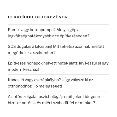
LEGUTÓBBI BEJEGYZÉSEK
Pumix vagy betonpumpa? Melyik gép a
legköltséghatékonyabb a te építkezéseden?
SOS dugulás a lakásban! Mit tehetsz azonnal, mielőtt
megérkezik a szakember?
Építkezés hónapok helyett hetek alatt: Így készül el egy
modern készház!
Kandalló vagy cserépkályha? – Így válaszd ki az
otthonodhoz illő melegséget!
A sofőrszolgálat pszichológiája: mit jelent idegenre
bízni az autót — és miért szabadít fel ez minket?