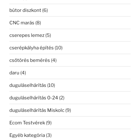
bútor diszkont
(6)
CNC marás
(8)
cserepes lemez
(5)
cserépkályha építés
(10)
csőtörés bemérés
(4)
daru
(4)
duguláselhárítás
(10)
duguláselhárítás 0-24
(2)
duguláselhárítás Miskolc
(9)
Ecom Testvérek
(9)
Egyéb kategória
(3)