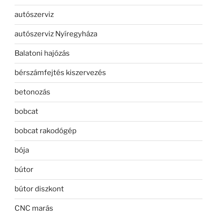
autószerviz
autószerviz Nyíregyháza
Balatoni hajózás
bérszámfejtés kiszervezés
betonozás
bobcat
bobcat rakodógép
bója
bútor
bútor diszkont
CNC marás