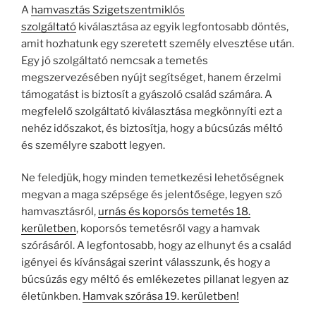
A
hamvasztás Szigetszentmiklós
szolgáltató
kiválasztása az egyik legfontosabb döntés,
amit hozhatunk egy szeretett személy elvesztése után.
Egy jó szolgáltató nemcsak a temetés
megszervezésében nyújt segítséget, hanem érzelmi
támogatást is biztosít a gyászoló család számára. A
megfelelő szolgáltató kiválasztása megkönnyíti ezt a
nehéz időszakot, és biztosítja, hogy a búcsúzás méltó
és személyre szabott legyen.
Ne feledjük, hogy minden temetkezési lehetőségnek
megvan a maga szépsége és jelentősége, legyen szó
hamvasztásról,
urnás és koporsós temetés 18.
kerületben
, koporsós temetésről vagy a hamvak
szórásáról. A legfontosabb, hogy az elhunyt és a család
igényei és kívánságai szerint válasszunk, és hogy a
búcsúzás egy méltó és emlékezetes pillanat legyen az
életünkben.
Hamvak szórása 19. kerületben!