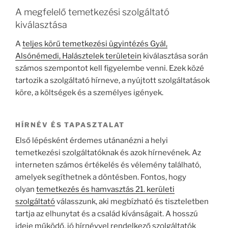
A megfelelő temetkezési szolgáltató
kiválasztása
A
teljes körű temetkezési ügyintézés Gyál,
Alsónémedi, Halásztelek területein
kiválasztása során
számos szempontot kell figyelembe venni. Ezek közé
tartozik a szolgáltató hírneve, a nyújtott szolgáltatások
köre, a költségek és a személyes igények.
HÍRNÉV ÉS TAPASZTALAT
Első lépésként érdemes utánanézni a helyi
temetkezési szolgáltatóknak és azok hírnevének. Az
interneten számos értékelés és vélemény található,
amelyek segíthetnek a döntésben. Fontos, hogy
olyan
temetkezés és hamvasztás 21. kerületi
szolgáltató
válasszunk, aki megbízható és tiszteletben
tartja az elhunytat és a család kívánságait. A hosszú
ideje működő, jó hírnévvel rendelkező szolgáltatók