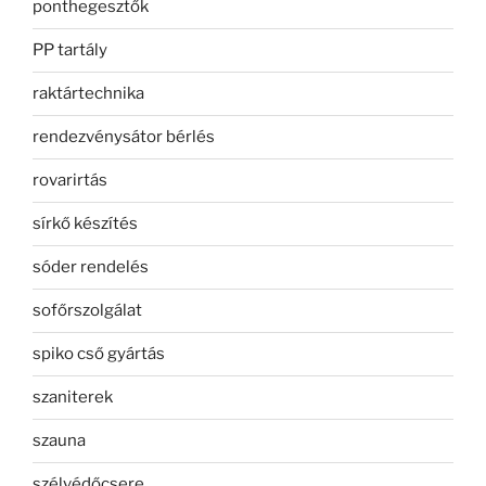
ponthegesztők
PP tartály
raktártechnika
rendezvénysátor bérlés
rovarirtás
sírkő készítés
sóder rendelés
sofőrszolgálat
spiko cső gyártás
szaniterek
szauna
szélvédőcsere