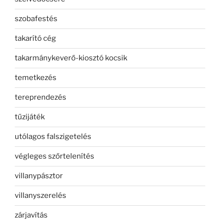
szobafestés
takarító cég
takarmánykeverő-kiosztó kocsik
temetkezés
tereprendezés
tűzijáték
utólagos falszigetelés
végleges szőrtelenítés
villanypásztor
villanyszerelés
zárjavítás