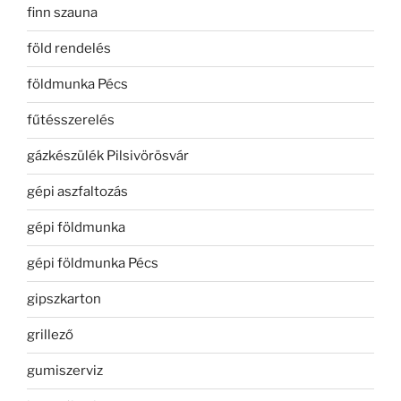
finn szauna
föld rendelés
földmunka Pécs
fűtésszerelés
gázkészülék Pilsivörösvár
gépi aszfaltozás
gépi földmunka
gépi földmunka Pécs
gipszkarton
grillező
gumiszerviz