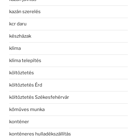
kazán szerelés
kcr daru
készházak
klíma
klíma telepítés
költöztetés
költöztetés Érd
költöztetés Székesfehérvár
kőműves munka
konténer
konténeres hulladékszállítás