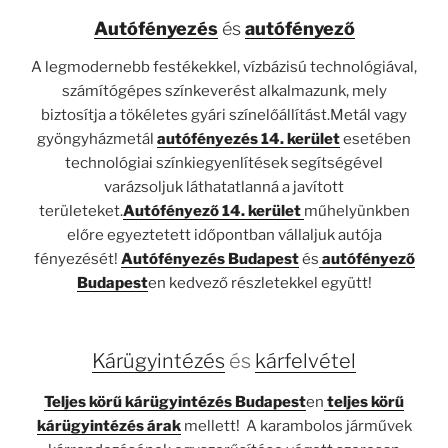
Autófényezés
és
autófényező
A legmodernebb festékekkel, vízbázisú technológiával,
számítógépes színkeverést alkalmazunk, mely
biztosítja a tökéletes gyári színelőállítást.Metál vagy
gyöngyházmetál
autófényezés 14. kerület
esetében
technológiai színkiegyenlítések segítségével
varázsoljuk láthatatlanná a javított
területeket.
Autófényező 14. kerület
műhelyünkben
előre egyeztetett időpontban vállaljuk autója
fényezését!
Autófényezés Budapest
és
autófényező
Budapest
en kedvező részletekkel együtt!
Kárügyintézés
és
kárfelvétel
Teljes körű kárügyintézés Budapest
en
teljes körű
kárügyintézés árak
mellett! A karambolos járművek