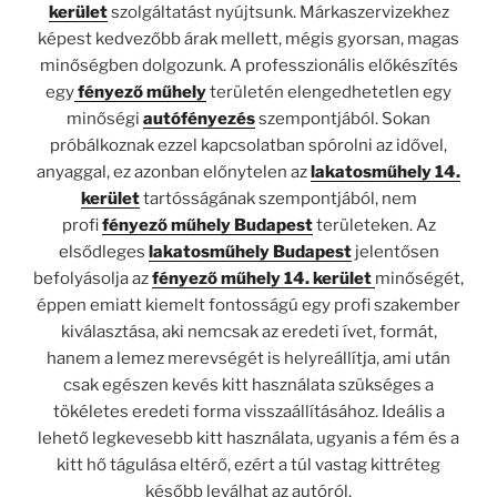
kerület
szolgáltatást nyújtsunk. Márkaszervizekhez
képest kedvezőbb árak mellett, mégis gyorsan, magas
minőségben dolgozunk. A professzionális előkészítés
egy
fényező műhely
területén elengedhetetlen egy
minőségi
autófényezés
szempontjából. Sokan
próbálkoznak ezzel kapcsolatban spórolni az idővel,
anyaggal, ez azonban előnytelen az
lakatosműhely 14.
kerület
tartósságának szempontjából, nem
profi
fényező műhely Budapest
területeken. Az
elsődleges
lakatosműhely Budapest
jelentősen
befolyásolja az
fényező műhely 14. kerület
minőségét,
éppen emiatt kiemelt fontosságú egy profi szakember
kiválasztása, aki nemcsak az eredeti ívet, formát,
hanem a lemez merevségét is helyreállítja, ami után
csak egészen kevés kitt használata szükséges a
tökéletes eredeti forma visszaállításához. Ideális a
lehető legkevesebb kitt használata, ugyanis a fém és a
kitt hő tágulása eltérő, ezért a túl vastag kittréteg
később leválhat az autóról.