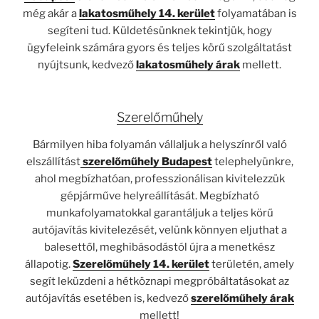
még akár a
lakatosműhely 14. kerület
folyamatában is
segíteni tud. Küldetésünknek tekintjük, hogy
ügyfeleink számára gyors és teljes körű szolgáltatást
nyújtsunk, kedvező
lakatosműhely árak
mellett.
Szerelőműhely
Bármilyen hiba folyamán vállaljuk a helyszínről való
elszállítást
szerelőműhely Budapest
telephelyünkre,
ahol megbízhatóan, professzionálisan kivitelezzük
gépjárműve helyreállítását. Megbízható
munkafolyamatokkal garantáljuk a teljes körű
autójavítás
kivitelezését, velünk könnyen eljuthat a
balesettől, meghibásodástól újra a menetkész
állapotig.
Szerelőműhely 14. kerület
területén, amely
segít leküzdeni a hétköznapi megpróbáltatásokat az
autójavítás esetében is, kedvező
szerelőműhely árak
mellett!