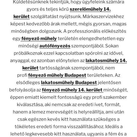
Küldetésünknek tekintjük, hogy ügyfeleink számára
gyors és teljes körű
szerelőműhely 14.
kerület
szolgáltatást nyújtsunk. Márkaszervizekhez
képest kedvezőbb árak mellett, mégis gyorsan, magas
minőségben dolgozunk. A professzionális előkészítés
egy
fényező műhely
területén elengedhetetlen egy
minőségi
autófényezés
szempontjából. Sokan
próbálkoznak ezzel kapcsolatban spórolni az idővel,
anyaggal, ez azonban előnytelen az
lakatosműhely 14.
kerület
tartósságának szempontjából, nem
profi
fényező műhely Budapest
területeken. Az
elsődleges
lakatosműhely Budapest
jelentősen
befolyásolja az
fényező műhely 14. kerület
minőségét,
éppen emiatt kiemelt fontosságú egy profi szakember
kiválasztása, aki nemcsak az eredeti ívet, formát,
hanem a lemez merevségét is helyreállítja, ami után
csak egészen kevés kitt használata szükséges a
tökéletes eredeti forma visszaállításához. Ideális a
lehető legkevesebb kitt használata, ugyanis a fém és a