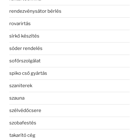
rendezvénysátor bérlés
rovarirtás
sírkő készítés
sóder rendelés
sofőrszolgálat
spiko cső gyártás
szaniterek
szauna
szélvédőcsere
szobafestés
takarító cég