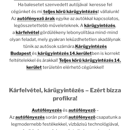
Ha balesetet szenvedett autójával keresse fel
cégünket és mi
teljes körű kárügyintézés
t vállalunk!
Az
autófényező árak
egyike az autókkal kapcsolatos,
legösszetettebb műveleteknek. A
kárügyintézés
,
a
kárfelvétel
gördülékeny lebonyolítása mind-mind
olyan feladat, mely gyakran leküzdhetetlen akadálynak
tűnik az autósok számára.
Kárügyintézés
Budapest
és
kárügyintézés 14.kerület
ben is korrekt
feltételekkel és árakkal!
Teljes körű kárügyintézés 14.
kerület
területén elérhető cégünkkel!
Kárfelvétel, kárügyintézés – Ezért bízza
profikra!
Autófényezés
és
autófényező
–
Az
autófényezés
során profi
autófényező
csapatunk a
legmodernebb festékekkel, vízbázisú technológiával,