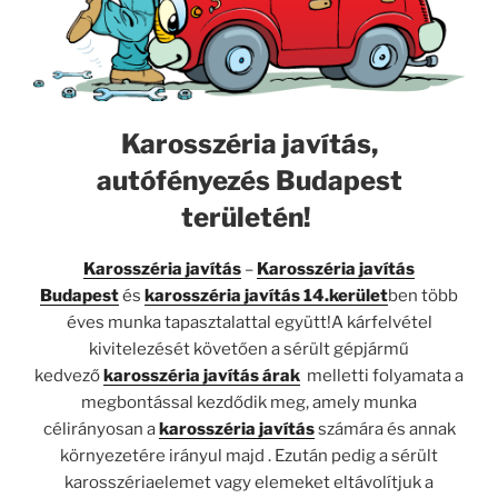
Karosszéria javítás,
autófényezés Budapest
területén!
Karosszéria javítás
–
Karosszéria javítás
Budapest
és
karosszéria javítás 14.kerület
ben több
éves munka tapasztalattal együtt!A kárfelvétel
kivitelezését követően a sérült gépjármű
kedvező
karosszéria javítás árak
melletti folyamata a
megbontással kezdődik meg, amely munka
célirányosan a
karosszéria javítás
számára és annak
környezetére irányul majd . Ezután pedig a sérült
karosszériaelemet vagy elemeket eltávolítjuk a