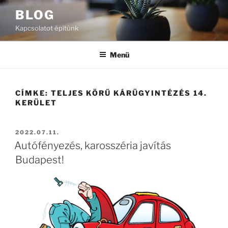
Tartalomhoz
BLOG
Kapcsolatot építünk
Menü
CÍMKE:
TELJES KÖRŰ KÁRÜGYINTÉZÉS 14.
KERÜLET
BEKÜLDVE:
2022.07.11.
Autófényezés, karosszéria javítás
Budapest!