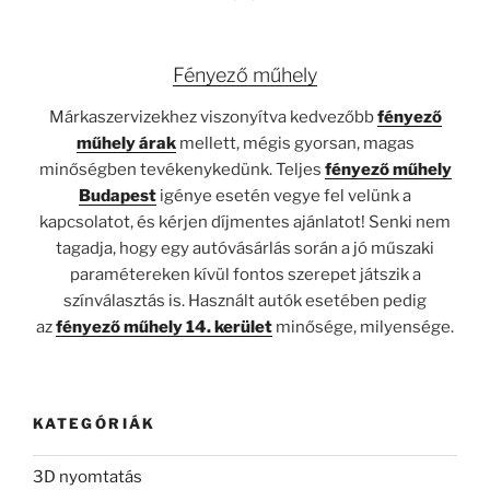
Fényező műhely
Márkaszervizekhez viszonyítva kedvezőbb
fényező
műhely árak
mellett, mégis gyorsan, magas
minőségben tevékenykedünk. Teljes
fényező műhely
Budapest
igénye esetén vegye fel velünk a
kapcsolatot, és kérjen díjmentes ajánlatot! Senki nem
tagadja, hogy egy autóvásárlás során a jó műszaki
paramétereken kívül fontos szerepet játszik a
színválasztás is. Használt autók esetében pedig
az
fényező műhely 14. kerület
minősége, milyensége.
KATEGÓRIÁK
3D nyomtatás