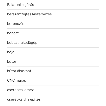
Balatoni hajózás
bérszámfejtés kiszervezés
betonozás
bobcat
bobcat rakodógép
bója
bútor
bútor diszkont
CNC marás
cserepes lemez
cserépkályha építés