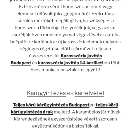
Ezt követően a sérült karosszériaelemet vagy
elemeket eltávolítjuk a gépjárműről. Ezek után a
sérülés mértékét megállapítva, ha szükséges a
karosszéria fődarabjait helyreállítjuk, vagy azokat
cseréljük. Ezen munkafolyamat végeztével az autóba
beépítésre kerülnek az új karosszériaelemek melynek
végleges rögzítése előtt a járművet teljesen
összeszereljük.
Karosszéria javítás
Budapest
és
karosszéria javítás 14.kerület
ben több
éves munka tapasztalattal együtt!
Kárügyintézés
és
kárfelvétel
Teljes körű kárügyintézés Budapest
en
teljes körű
kárügyintézés árak
mellett! A karambolos járművek
kárrendezésének egyszerűsítése végett szorosan
együttműködünk a biztosítókkal.