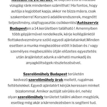
vizsgáig ránk mindenben számíthat ! Ha fontos, hogy
autója a legjobbat kapja, akkor ne bízza másra, csak
szakemberre! Korszerű adalékrendszerek, megnőtt
teljesítmény, olajfogyasztás csökkentés!
Autószerviz
Budapest
en a 14.kerületben található ! Amennyiben
több gépjárművel rendelkezik, kérje kollégáinktól
flottakedvezményre szóló egyedi ajánlatainkat.Minden
esetben a munka megkezdése előtt írásban és / vagy
személyes megbeszélés útján előzetes egyeztetés
után árajánlatot adunk a várható munkadíj és
anyagköltségek részletezésével.
Szerelőműhely Budapest
területén
kedvező
szerelőműhely árak
mellett, rugalmas
feltételekkel. Egyedi ajánlatért kérjük keressen minket
bizalommal. Amikor autóját sérülés éri, nehéz
olyan
szerelőműhely
területet találni akiben megbízik,
esetleg még akár a kárrendezésben is segíteni tud.