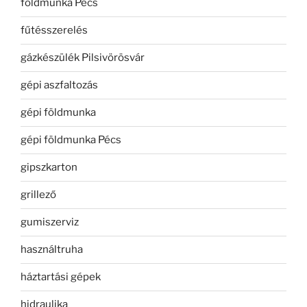
földmunka Pécs
fűtésszerelés
gázkészülék Pilsivörösvár
gépi aszfaltozás
gépi földmunka
gépi földmunka Pécs
gipszkarton
grillező
gumiszerviz
használtruha
háztartási gépek
hidraulika