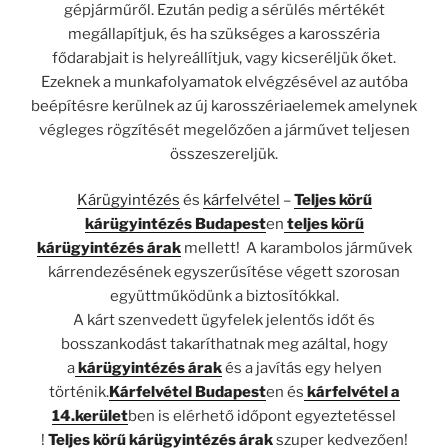
gépjárműről. Ezután pedig a sérülés mértékét
megállapítjuk, és ha szükséges a karosszéria
fődarabjait is helyreállítjuk, vagy kicseréljük őket.
Ezeknek a munkafolyamatok elvégzésével az autóba
beépítésre kerülnek az új karosszériaelemek amelynek
végleges rögzítését megelőzően a járművet teljesen
összeszereljük.
Kárügyintézés
és
kárfelvétel
–
Teljes körű
kárügyintézés Budapest
en
teljes körű
kárügyintézés árak
mellett! A karambolos járművek
kárrendezésének egyszerűsítése végett szorosan
együttműködünk a biztosítókkal.
A kárt szenvedett ügyfelek jelentős időt és
bosszankodást takaríthatnak meg azáltal, hogy
a
kárügyintézés árak
és a javítás egy helyen
történik.
Kárfelvétel Budapest
en és
kárfelvétel a
14.kerület
ben is elérhető időpont egyeztetéssel
!
Teljes körű kárügyintézés árak
szuper kedvezően!