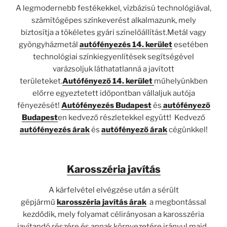
A legmodernebb festékekkel, vízbázisú technológiával,
számítógépes színkeverést alkalmazunk, mely
biztosítja a tökéletes gyári színelőállítást.Metál vagy
gyöngyházmetál
autófényezés 14. kerület
esetében
technológiai színkiegyenlítések segítségével
varázsoljuk láthatatlanná a javított
területeket.
Autófényező 14. kerület
műhelyünkben
előrre egyeztetett időpontban vállaljuk autója
fényezését!
Autófényezés Budapest
és
autófényező
Budapest
en kedvező részletekkel együtt! Kedvező
autófényezés árak
és
autófényező árak
cégünkkel!
Karosszéria javítás
A kárfelvétel elvégzése után a sérült
gépjármű
karosszéria javítás árak
a megbontással
kezdődik, mely folyamat célirányosan a karosszéria
javítandó részére és annak környezetére irányul majd .