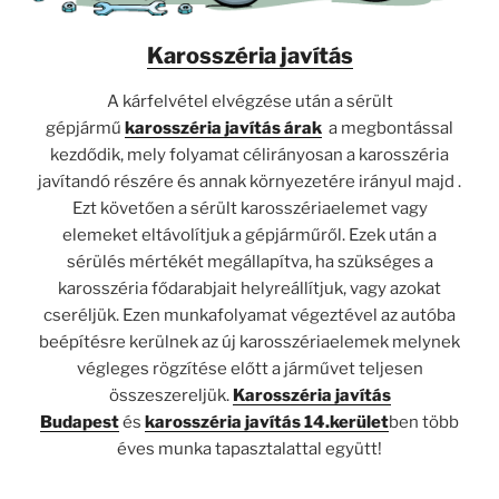
Karosszéria javítás
A kárfelvétel elvégzése után a sérült
gépjármű
karosszéria javítás árak
a megbontással
kezdődik, mely folyamat célirányosan a karosszéria
javítandó részére és annak környezetére irányul majd .
Ezt követően a sérült karosszériaelemet vagy
elemeket eltávolítjuk a gépjárműről. Ezek után a
sérülés mértékét megállapítva, ha szükséges a
karosszéria fődarabjait helyreállítjuk, vagy azokat
cseréljük. Ezen munkafolyamat végeztével az autóba
beépítésre kerülnek az új karosszériaelemek melynek
végleges rögzítése előtt a járművet teljesen
összeszereljük.
Karosszéria javítás
Budapest
és
karosszéria javítás 14.kerület
ben több
éves munka tapasztalattal együtt!