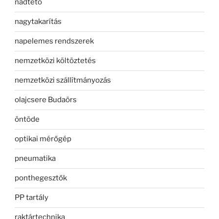
nádtető
nagytakarítás
napelemes rendszerek
nemzetközi költöztetés
nemzetközi szállítmányozás
olajcsere Budaörs
öntöde
optikai mérőgép
pneumatika
ponthegesztők
PP tartály
raktártechnika