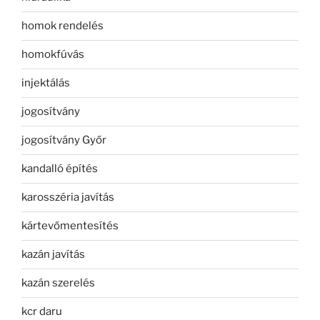
homok rendelés
homokfúvás
injektálás
jogosítvány
jogosítvány Győr
kandalló építés
karosszéria javítás
kártevőmentesítés
kazán javítás
kazán szerelés
kcr daru