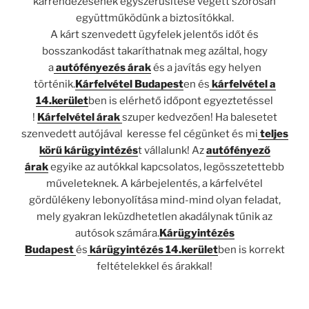
kárrendezésének egyszerűsítése végett szorosan
együttműködünk a biztosítókkal.
A kárt szenvedett ügyfelek jelentős időt és
bosszankodást takaríthatnak meg azáltal, hogy
a
autófényezés árak
és a javítás egy helyen
történik.
Kárfelvétel Budapest
en és
kárfelvétel a
14.kerület
ben is elérhető időpont egyeztetéssel
!
Kárfelvétel árak
szuper kedvezően! Ha balesetet
szenvedett autójával keresse fel cégünket és mi
teljes
körű kárügyintézés
t vállalunk! Az
autófényező
árak
egyike az autókkal kapcsolatos, legösszetettebb
műveleteknek. A kárbejelentés, a kárfelvétel
gördülékeny lebonyolítása mind-mind olyan feladat,
mely gyakran leküzdhetetlen akadálynak tűnik az
autósok számára.
Kárügyintézés
Budapest
és
kárügyintézés 14.kerület
ben is korrekt
feltételekkel és árakkal!