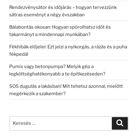
Rendezvénysátor és időjárás – hogyan tervezzünk
sátras eseményt a négy évszakban
Bálabontás okosan: Hogyan spórolhatsz időt és
takarmányt a mindennapi munkában?
Fékhibák előjelei: Ezt jelzi a nyikorgás, a rázás és a puha
fékpedál
Pumix vagy betonpumpa? Melyik gép a
legköltséghatékonyabb a te építkezéseden?
SOS dugulás a lakásban! Mit tehetsz azonnal, mielőtt
megérkezik a szakember?
Keresés
Keresé
a
következő