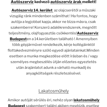
Autószerviz
kedvező
autószerviz árak
mellett!
Autószerviz 14. kerület
az olajcserétől a műszaki
vizsgáig ránk mindenben számíthat ! Ha fontos, hogy
autója a legjobbat kapja, akkor ne bízza másra, csak
szakemberre! Korszerű adalékrendszerek, megnőtt
teljesítmény, olajfogyasztás csökkentés!
Autószerviz
Budapest
en a 14.kerületben található ! Amennyiben
több gépjárművel rendelkezik, kérje kollégáinktól
flottakedvezményre szóló egyedi ajánlatainkat.Minden
esetben a munka megkezdése előtt írásban és / vagy
személyes megbeszélés útján előzetes egyeztetés
után árajánlatot adunk a várható munkadíj és
anyagköltségek részletezésével.
Lakatosműhely
Amikor autóját sérülés éri, nehéz olyan
lakatosműhely
Budapest
szakembert találni akiben megbízik, esetleg