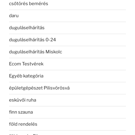
csőtörés bemérés
daru
duguláselhárítás
duguláselhárítás 0-24
duguláselhárítás Miskolc
Ecom Testvérek
Egyéb kategória
épületgépészet Pilisvörösvá
esküvői ruha
finn szauna
föld rendelés