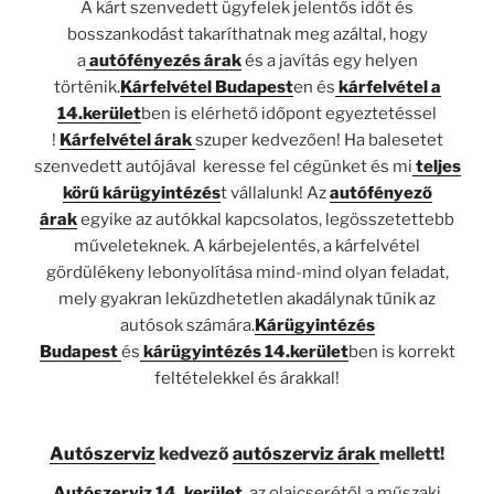
A kárt szenvedett ügyfelek jelentős időt és
bosszankodást takaríthatnak meg azáltal, hogy
a
autófényezés árak
és a javítás egy helyen
történik.
Kárfelvétel Budapest
en és
kárfelvétel a
14.kerület
ben is elérhető időpont egyeztetéssel
!
Kárfelvétel árak
szuper kedvezően! Ha balesetet
szenvedett autójával keresse fel cégünket és mi
teljes
körű kárügyintézés
t vállalunk! Az
autófényező
árak
egyike az autókkal kapcsolatos, legösszetettebb
műveleteknek. A kárbejelentés, a kárfelvétel
gördülékeny lebonyolítása mind-mind olyan feladat,
mely gyakran leküzdhetetlen akadálynak tűnik az
autósok számára.
Kárügyintézés
Budapest
és
kárügyintézés 14.kerület
ben is korrekt
feltételekkel és árakkal!
Autószerviz
kedvező
autószerviz árak
mellett!
Autószerviz 14. kerület
az olajcserétől a műszaki