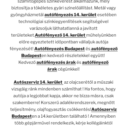
számítógépes színkeverést alkalmazunk, mely
biztosítja a tökéletes gyári színelőállítást. Metál vagy
gyöngyházmetál
autófényezés 14. kerület
esetében
technológiai színkiegyenlítések segítségével
varázsoljuk láthatatlanná a javított
területeket.
Autófényező 14. kerület
műhelyünkben
előre egyeztetett időpontban vállaljuk autója
fényezését!
Autófényezés Budapest
és
autófényező
Budapest
en kedvező részletekkel együtt!
Kedvező
autófényezés árak
és
autófényező
árak
cégünkkel!
Autószerviz 14. kerület
az olajcserétől a műszaki
vizsgáig ránk mindenben számíthat ! Ha fontos, hogy
autója a legjobbat kapja, akkor ne bízza másra, csak
szakemberre! Korszerű adalékrendszerek, megnőtt
teljesítmény, olajfogyasztás csökkentés!
Autószerviz
Budapest
en a 14.kerületben található ! Amennyiben
több gépjárművel rendelkezik, kérje kollégáinktól