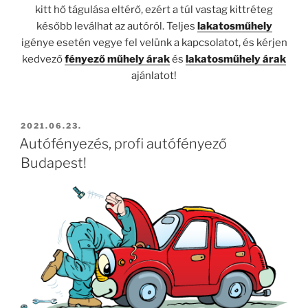
kitt hő tágulása eltérő, ezért a túl vastag kittréteg
később leválhat az autóról. Teljes
lakatosműhely
igénye esetén vegye fel velünk a kapcsolatot, és kérjen
kedvező
fényező műhely árak
és
lakatosműhely árak
ajánlatot!
BEKÜLDVE:
2021.06.23.
Autófényezés, profi autófényező
Budapest!