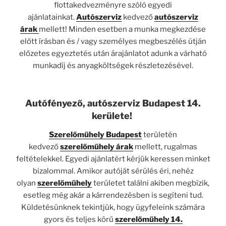
flottakedvezményre szóló egyedi
ajánlatainkat.
Autószerviz
kedvező
autószerviz
árak
mellett! Minden esetben a munka megkezdése
előtt írásban és / vagy személyes megbeszélés útján
előzetes egyeztetés után árajánlatot adunk a várható
munkadíj és anyagköltségek részletezésével.
Autófényező, autószerviz Budapest 14.
kerülete!
Szerelőműhely Budapest
területén
kedvező
szerelőműhely árak
mellett, rugalmas
feltételekkel. Egyedi ajánlatért kérjük keressen minket
bizalommal. Amikor autóját sérülés éri, nehéz
olyan
szerelőműhely
területet találni akiben megbízik,
esetleg még akár a kárrendezésben is segíteni tud.
Küldetésünknek tekintjük, hogy ügyfeleink számára
gyors és teljes körű
szerelőműhely 14.