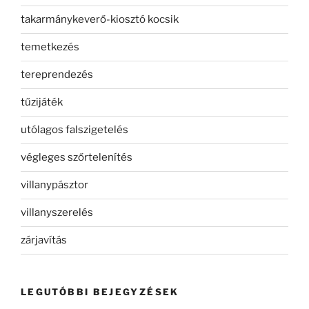
takarmánykeverő-kiosztó kocsik
temetkezés
tereprendezés
tűzijáték
utólagos falszigetelés
végleges szőrtelenítés
villanypásztor
villanyszerelés
zárjavítás
LEGUTÓBBI BEJEGYZÉSEK