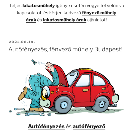
Teljes
lakatosműhely
igénye esetén vegye fel velünk a
kapcsolatot, és kérjen kedvező
fényező műhely
árak
és
lakatosműhely árak
ajánlatot!
BEKÜLDVE:
2021.08.19.
Autófényezés, fényező műhely Budapest!
Autófényezés
és
autófényező