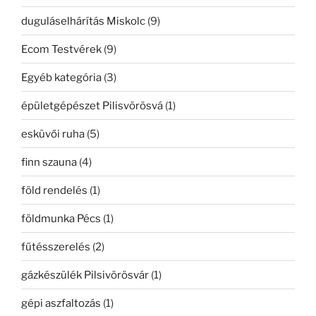
duguláselhárítás Miskolc
(9)
Ecom Testvérek
(9)
Egyéb kategória
(3)
épületgépészet Pilisvörösvá
(1)
esküvői ruha
(5)
finn szauna
(4)
föld rendelés
(1)
földmunka Pécs
(1)
fűtésszerelés
(2)
gázkészülék Pilsivörösvár
(1)
gépi aszfaltozás
(1)