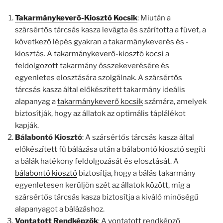
Takarmánykeverő-Kiosztó Kocsik
: Miután a
szársértős tárcsás kasza levágta és szárította a füvet, a
következő lépés gyakran a takarmánykeverés és -
kiosztás. A
takarmánykeverő-kiosztó kocsi
a
feldolgozott takarmány összekeverésére és
egyenletes elosztására szolgálnak. A szársértős
tárcsás kasza által előkészített takarmány ideális
alapanyag a
takarmánykeverő kocsik
számára, amelyek
biztosítják, hogy az állatok az optimális táplálékot
kapják.
Bálabontó Kiosztó
: A szársértős tárcsás kasza által
előkészített fű bálázása után a bálabontó kiosztó segíti
a bálák hatékony feldolgozását és elosztását. A
bálabontó kiosztó
biztosítja, hogy a bálás takarmány
egyenletesen kerüljön szét az állatok között, míg a
szársértős tárcsás kasza biztosítja a kiváló minőségű
alapanyagot a bálázáshoz.
Vontatott Rendképzők
: A
vontatott rendképző