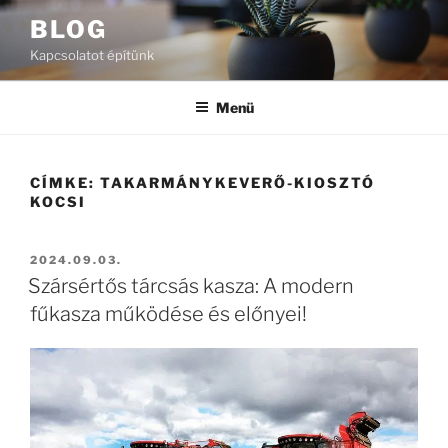
Tartalomhoz
BLOG
Kapcsolatot építünk
Menü
CÍMKE:
TAKARMÁNYKEVERŐ-KIOSZTÓ
KOCSI
BEKÜLDVE:
2024.09.03.
Szársértős tárcsás kasza: A modern
fűkasza működése és előnyei!