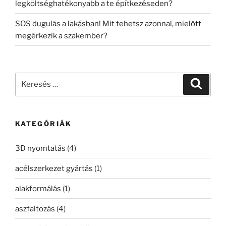
legköltséghatékonyabb a te építkezéseden?
SOS dugulás a lakásban! Mit tehetsz azonnal, mielőtt
megérkezik a szakember?
Keresés
Keresé
a
következő
kifejezésre:
KATEGÓRIÁK
3D nyomtatás
(4)
acélszerkezet gyártás
(1)
alakformálás
(1)
aszfaltozás
(4)