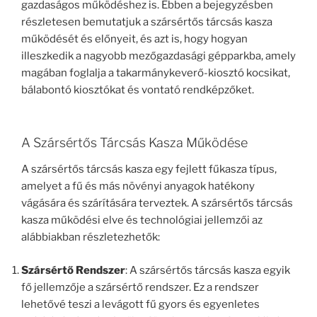
gazdaságos működéshez is. Ebben a bejegyzésben
részletesen bemutatjuk a szársértős tárcsás kasza
működését és előnyeit, és azt is, hogy hogyan
illeszkedik a nagyobb mezőgazdasági gépparkba, amely
magában foglalja a takarmánykeverő-kiosztó kocsikat,
bálabontó kiosztókat és vontató rendképzőket.
A Szársértős Tárcsás Kasza Működése
A szársértős tárcsás kasza egy fejlett fűkasza típus,
amelyet a fű és más növényi anyagok hatékony
vágására és szárítására terveztek. A szársértős tárcsás
kasza működési elve és technológiai jellemzői az
alábbiakban részletezhetők:
Szársértő Rendszer
: A szársértős tárcsás kasza egyik
fő jellemzője a szársértő rendszer. Ez a rendszer
lehetővé teszi a levágott fű gyors és egyenletes