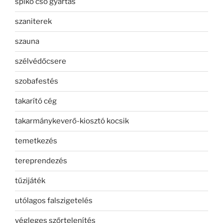
spiko cső gyártás
szaniterek
szauna
szélvédőcsere
szobafestés
takarító cég
takarmánykeverő-kiosztó kocsik
temetkezés
tereprendezés
tűzijáték
utólagos falszigetelés
végleges szőrtelenítés