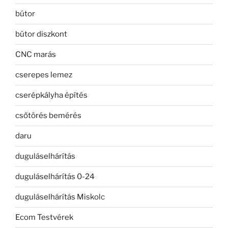
bútor
bútor diszkont
CNC marás
cserepes lemez
cserépkályha építés
csőtörés bemérés
daru
duguláselhárítás
duguláselhárítás 0-24
duguláselhárítás Miskolc
Ecom Testvérek