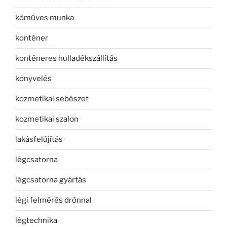
kőműves munka
konténer
konténeres hulladékszállítás
könyvelés
kozmetikai sebészet
kozmetikai szalon
lakásfelújítás
légcsatorna
légcsatorna gyártás
légi felmérés drónnal
légtechnika