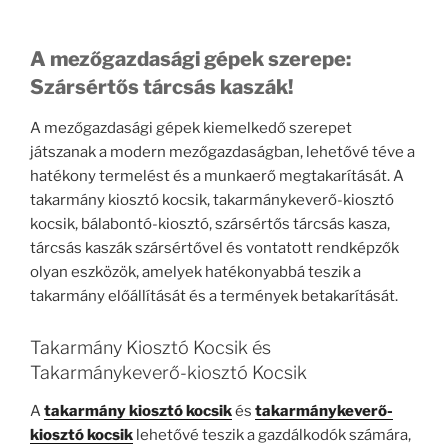
A mezőgazdasági gépek szerepe:
Szársértős tárcsás kaszák!
A mezőgazdasági gépek kiemelkedő szerepet
játszanak a modern mezőgazdaságban, lehetővé téve a
hatékony termelést és a munkaerő megtakarítását. A
takarmány kiosztó kocsik, takarmánykeverő-kiosztó
kocsik, bálabontó-kiosztó, szársértős tárcsás kasza,
tárcsás kaszák szársértővel és vontatott rendképzők
olyan eszközök, amelyek hatékonyabbá teszik a
takarmány előállítását és a termények betakarítását.
Takarmány Kiosztó Kocsik és
Takarmánykeverő-kiosztó Kocsik
A
takarmány kiosztó kocsik
és
takarmánykeverő-
kiosztó kocsik
lehetővé teszik a gazdálkodók számára,