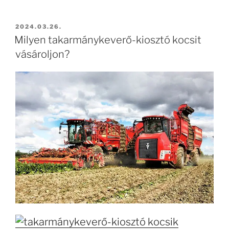
BEKÜLDVE:
2024.03.26.
Milyen takarmánykeverő-kiosztó kocsit
vásároljon?