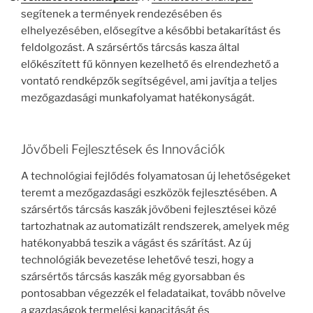
segítenek a termények rendezésében és
elhelyezésében, elősegítve a későbbi betakarítást és
feldolgozást. A szársértős tárcsás kasza által
előkészített fű könnyen kezelhető és elrendezhető a
vontató rendképzők segítségével, ami javítja a teljes
mezőgazdasági munkafolyamat hatékonyságát.
Jövőbeli Fejlesztések és Innovációk
A technológiai fejlődés folyamatosan új lehetőségeket
teremt a mezőgazdasági eszközök fejlesztésében. A
szársértős tárcsás kaszák jövőbeni fejlesztései közé
tartozhatnak az automatizált rendszerek, amelyek még
hatékonyabbá teszik a vágást és szárítást. Az új
technológiák bevezetése lehetővé teszi, hogy a
szársértős tárcsás kaszák még gyorsabban és
pontosabban végezzék el feladataikat, tovább növelve
a gazdaságok termelési kapacitását és