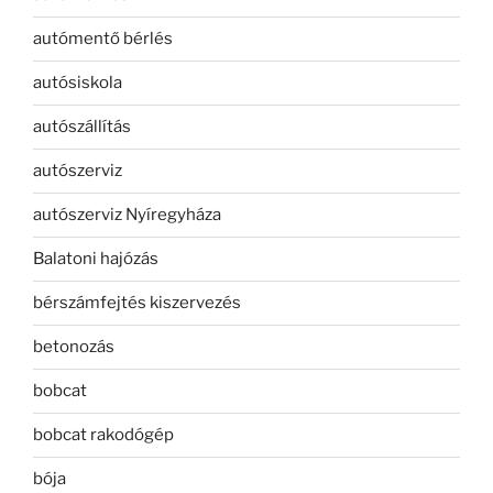
autómentő bérlés
autósiskola
autószállítás
autószerviz
autószerviz Nyíregyháza
Balatoni hajózás
bérszámfejtés kiszervezés
betonozás
bobcat
bobcat rakodógép
bója