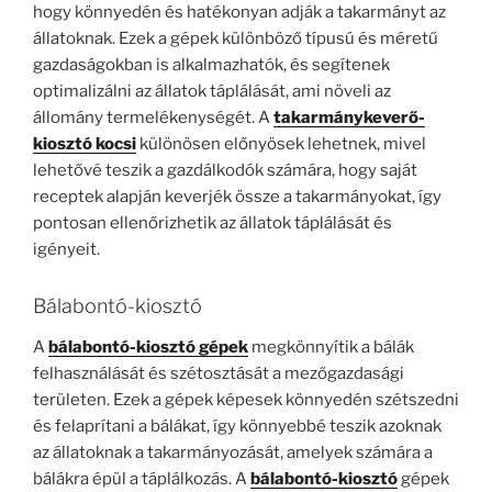
hogy könnyedén és hatékonyan adják a takarmányt az
állatoknak. Ezek a gépek különböző típusú és méretű
gazdaságokban is alkalmazhatók, és segítenek
optimalizálni az állatok táplálását, ami növeli az
állomány termelékenységét.
A
takarmánykeverő-
kiosztó kocsi
különösen előnyösek lehetnek, mivel
lehetővé teszik a gazdálkodók számára, hogy saját
receptek alapján keverjék össze a takarmányokat, így
pontosan ellenőrizhetik az állatok táplálását és
igényeit.
Bálabontó-kiosztó
A
bálabontó-kiosztó gépek
megkönnyítik a bálák
felhasználását és szétosztását a mezőgazdasági
területen. Ezek a gépek képesek könnyedén szétszedni
és felaprítani a bálákat, így könnyebbé teszik azoknak
az állatoknak a takarmányozását, amelyek számára a
bálákra épül a táplálkozás.
A
bálabontó-kiosztó
gépek