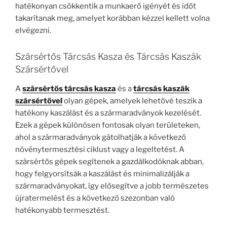
hatékonyan csökkentik a munkaerő igényét és időt
takarítanak meg, amelyet korábban kézzel kellett volna
elvégezni.
Szársértős Tárcsás Kasza és Tárcsás Kaszák
Szársértővel
A
szársértős tárcsás kasza
és a
tárcsás kaszák
szársértővel
olyan gépek, amelyek lehetővé teszik a
hatékony kaszálást és a szármaradványok kezelését.
Ezek a gépek különösen fontosak olyan területeken,
ahol a szármaradványok gátolhatják a következő
növénytermesztési ciklust vagy a legeltetést.
A
szársértős gépek segítenek a gazdálkodóknak abban,
hogy felgyorsítsák a kaszálást és minimalizálják a
szármaradványokat, így elősegítve a jobb természetes
újratermelést és a következő szezonban való
hatékonyabb termesztést.