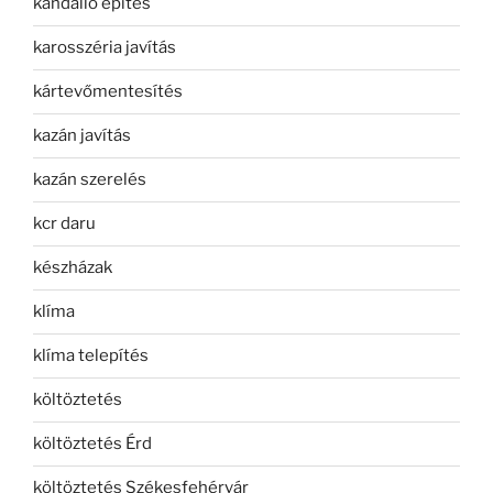
kandalló építés
karosszéria javítás
kártevőmentesítés
kazán javítás
kazán szerelés
kcr daru
készházak
klíma
klíma telepítés
költöztetés
költöztetés Érd
költöztetés Székesfehérvár