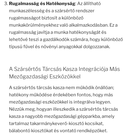
Rugalmasság és Hatékonyság
: Az állítható
munkaszélesség és a szársértő rendszer
rugalmasságot biztosít a különböző
munkakörülményekhez való alkalmazkodásban. Ez a
rugalmasság javítja a munka hatékonyságát és
lehetővé teszi a gazdálkodók számára, hogy különböző
típusú fűvel és növényi anyagokkal dolgozzanak.
A Szársértős Tárcsás Kasza Integrációja Más
Mezőgazdasági Eszközökkel
A szársértős tárcsás kasza nem működik önállóan;
hatékony működése érdekében fontos, hogy más
mezőgazdasági eszközökkel is integrálva legyen.
Nézzük meg, hogyan illeszkedik a szársértős tárcsás
kasza a nagyobb mezőgazdasági gépparkba, amely
tartalmaz takarmánykeverő-kiosztó kocsikat,
bálabontó kiosztókat és vontató rendképzőket.