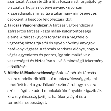
szárítását. A szársértők a fűt a kasza alatt forgatják, így
biztosítva, hogy a növényi anyagok gyorsan
kiszáradjanak, ami javítja a takarmány minőségét és
csökkenti a későbbi feldolgozási időt.
Tárcsás Vágórendszer
: A tárcsás vágórendszer a
szársértős tárcsás kasza másik kulcsfontosságú
eleme. A tárcsák gyors forgása és a megfelelő
vágószög biztosítja a fű és egyéb növényi anyagok
hatékony vágását. A tárcsás rendszer előnye, hogy a
vágás egyenletes és pontos, így minimalizálva a
veszteséget és biztosítva a kiváló minőségű takarmány
előállítását.
Állítható Munkaszélesség
: Sok szársértős tárcsás
kasza rendelkezik állítható munkaszélességgel, ami
lehetővé teszi a gazdálkodók számára, hogy a kasza
szélességét az adott munkakörülményekhez igazítsák.
Ez a rugalmasság javítja a hatékonyságot és a
termelési sebességet.