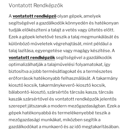
Vontatott Rendképzők
A
vontatott rendképző
olyan gépek, amelyek
segítségével a gazdálkodók könnyedén és hatékonyan
tudják előkészíteni a talajt a vetés vagy ültetés előtt.
Ezek a gépek lehetővé teszik a talaj megmunkálását és
különböző műveletek végrehajtását, mint például a
talaj lazítása, egyengetése vagy magágy készítése.
A
vontatott rendképzők
segítségével a gazdálkodók
optimalizálhatják a talajművelési folyamatokat, így
biztosítva a jobb termésátlagokat és a természetes
erőforrások hatékonyabb felhasználását.
A takarmány
kiosztó kocsik, takarmánykeverő-kiosztó kocsik,
bálabontó-kiosztó, szársértős tárcsás kasza, tárcsás
kaszák szársértővel és vontatott rendképzők jelentős
szerepet játszanak a modern mezőgazdaságban. Ezek a
gépek hatékonyabbá és termelékenyebbé teszik a
mezőgazdasági munkákat, miközben segítik a
gazdálkodókat a munkaerő és az idő megtakarításában.