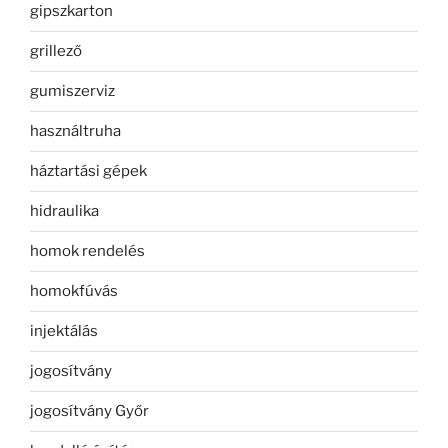
gipszkarton
grillező
gumiszerviz
használtruha
háztartási gépek
hidraulika
homok rendelés
homokfúvás
injektálás
jogosítvány
jogosítvány Győr