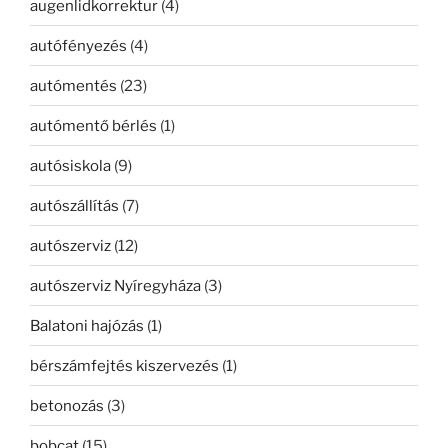
augenlidkorrektur
(4)
autófényezés
(4)
autómentés
(23)
autómentő bérlés
(1)
autósiskola
(9)
autószállítás
(7)
autószerviz
(12)
autószerviz Nyíregyháza
(3)
Balatoni hajózás
(1)
bérszámfejtés kiszervezés
(1)
betonozás
(3)
bobcat
(15)