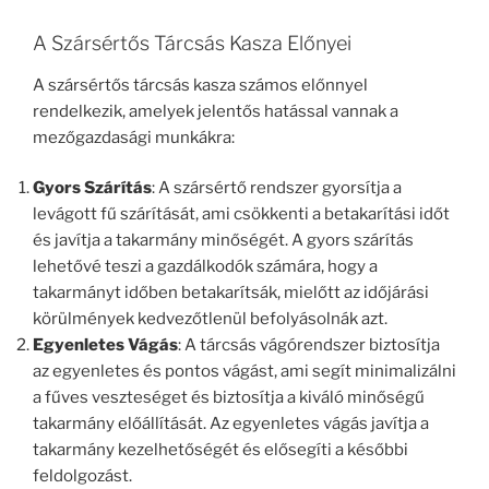
A Szársértős Tárcsás Kasza Előnyei
A szársértős tárcsás kasza számos előnnyel
rendelkezik, amelyek jelentős hatással vannak a
mezőgazdasági munkákra:
Gyors Szárítás
: A szársértő rendszer gyorsítja a
levágott fű szárítását, ami csökkenti a betakarítási időt
és javítja a takarmány minőségét. A gyors szárítás
lehetővé teszi a gazdálkodók számára, hogy a
takarmányt időben betakarítsák, mielőtt az időjárási
körülmények kedvezőtlenül befolyásolnák azt.
Egyenletes Vágás
: A tárcsás vágórendszer biztosítja
az egyenletes és pontos vágást, ami segít minimalizálni
a fűves veszteséget és biztosítja a kiváló minőségű
takarmány előállítását. Az egyenletes vágás javítja a
takarmány kezelhetőségét és elősegíti a későbbi
feldolgozást.