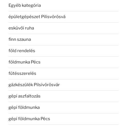
Egyéb kategória
épületgépészet Pilisvörösvá
esküvői ruha
finn szauna
föld rendelés
földmunka Pécs
fűtésszerelés
gázkészülék Pilsivörösvár
gépi aszfaltozás
gépi földmunka
gépi földmunka Pécs