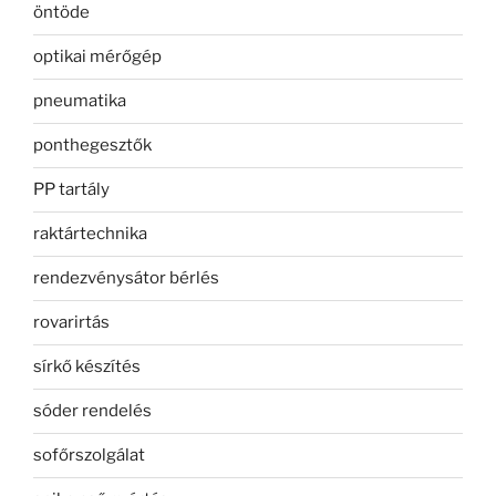
öntöde
optikai mérőgép
pneumatika
ponthegesztők
PP tartály
raktártechnika
rendezvénysátor bérlés
rovarirtás
sírkő készítés
sóder rendelés
sofőrszolgálat