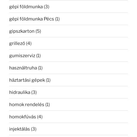
gépi földmunka
(3)
gépi földmunka Pécs
(1)
gipszkarton
(5)
grillező
(4)
gumiszerviz
(1)
használtruha
(1)
háztartási gépek
(1)
hidraulika
(3)
homok rendelés
(1)
homokfúvás
(4)
injektálás
(3)