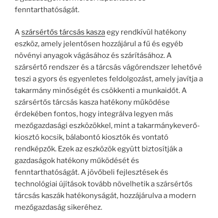
fenntarthatóságát.
A
szársértős tárcsás kasza
egy rendkívül hatékony
eszköz, amely jelentősen hozzájárul a fű és egyéb
növényi anyagok vágásához és szárításához. A
szársértő rendszer és a tárcsás vágórendszer lehetővé
teszi a gyors és egyenletes feldolgozást, amely javítja a
takarmány minőségét és csökkenti a munkaidőt. A
szársértős tárcsás kasza hatékony működése
érdekében fontos, hogy integrálva legyen más
mezőgazdasági eszközökkel, mint a takarmánykeverő-
kiosztó kocsik, bálabontó kiosztók és vontató
rendképzők. Ezek az eszközök együtt biztosítják a
gazdaságok hatékony működését és
fenntarthatóságát. A jövőbeli fejlesztések és
technológiai újítások tovább növelhetik a szársértős
tárcsás kaszák hatékonyságát, hozzájárulva a modern
mezőgazdaság sikeréhez.