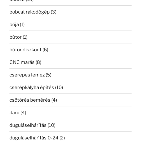
bobcat rakodógép
(3)
bója
(1)
bútor
(1)
bútor diszkont
(6)
CNC marás
(8)
cserepes lemez
(5)
cserépkályha építés
(10)
csőtörés bemérés
(4)
daru
(4)
duguláselhárítás
(10)
duguláselhárítás 0-24
(2)