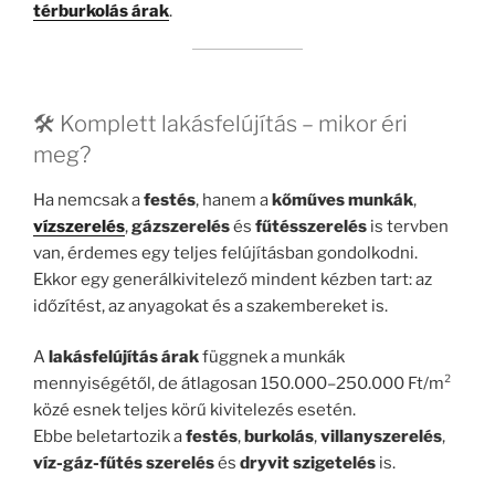
térburkolás árak
.
🛠️ Komplett lakásfelújítás – mikor éri
meg?
Ha nemcsak a
festés
, hanem a
kőműves munkák
,
vízszerelés
,
gázszerelés
és
fűtésszerelés
is tervben
van, érdemes egy teljes felújításban gondolkodni.
Ekkor egy generálkivitelező mindent kézben tart: az
időzítést, az anyagokat és a szakembereket is.
A
lakásfelújítás árak
függnek a munkák
mennyiségétől, de átlagosan 150.000–250.000 Ft/m²
közé esnek teljes körű kivitelezés esetén.
Ebbe beletartozik a
festés
,
burkolás
,
villanyszerelés
,
víz-gáz-fűtés szerelés
és
dryvit szigetelés
is.