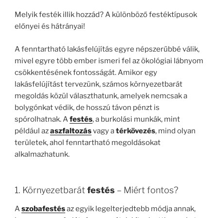
Melyik festék illik hozzád? A különböző festéktípusok
előnyei és hátrányai!
A fenntartható lakásfelújítás egyre népszerűbbé válik,
mivel egyre több ember ismeri fel az ökológiai lábnyom
csökkentésének fontosságát. Amikor egy
lakásfelújítást tervezünk, számos környezetbarát
megoldás közül választhatunk, amelyek nemcsak a
bolygónkat védik, de hosszú távon pénzt is
spórolhatnak. A
festés
, a burkolási munkák, mint
például az
aszfaltozás
vagy a
térkövezés
, mind olyan
területek, ahol fenntartható megoldásokat
alkalmazhatunk.
1. Környezetbarát
festés
– Miért fontos?
A
szobafestés
az egyik legelterjedtebb módja annak,