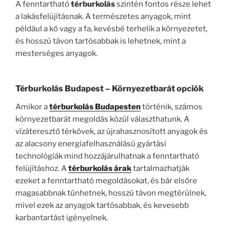
A fenntartható
térburkolás
szintén fontos része lehet
a lakásfelújításnak. A természetes anyagok, mint
például a kő vagy a fa, kevésbé terhelik a környezetet,
és hosszú távon tartósabbak is lehetnek, mint a
mesterséges anyagok.
Térburkolás Budapest
– Környezetbarát opciók
Amikor a
térburkolás Budapesten
történik, számos
környezetbarát megoldás közül választhatunk. A
vízáteresztő térkövek, az újrahasznosított anyagok és
az alacsony energiafelhasználású gyártási
technológiák mind hozzájárulhatnak a fenntartható
felújításhoz. A
térburkolás árak
tartalmazhatják
ezeket a fenntartható megoldásokat, és bár elsőre
magasabbnak tűnhetnek, hosszú távon megtérülnek,
mivel ezek az anyagok tartósabbak, és kevesebb
karbantartást igényelnek.