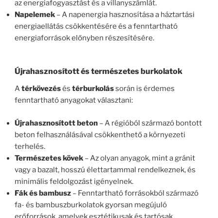
az energiafogyasztást és a villanyszámlát.
Napelemek
– A napenergia hasznosítása a háztartási
energiaellátás csökkentésére és a fenntartható
energiaforrások előnyben részesítésére.
Újrahasznosított és természetes burkolatok
A
térkövezés
és
térburkolás
során is érdemes
fenntartható anyagokat választani:
Újrahasznosított beton
– A régióból származó bontott
beton felhasználásával csökkenthető a környezeti
terhelés.
Természetes kövek
– Az olyan anyagok, mint a gránit
vagy a bazalt, hosszú élettartammal rendelkeznek, és
minimális feldolgozást igényelnek.
Fák és bambusz
– Fenntartható forrásokból származó
fa- és bambuszburkolatok gyorsan megújuló
erőforrások, amelyek esztétikusak és tartósak.