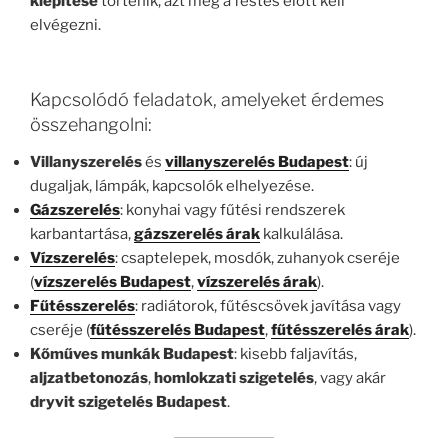
kiépítése
történik, azt még a festés előtt kell
elvégezni.
Kapcsolódó feladatok, amelyeket érdemes
összehangolni:
Villanyszerelés
és
villanyszerelés Budapest
: új
dugaljak, lámpák, kapcsolók elhelyezése.
Gázszerelés
: konyhai vagy fűtési rendszerek
karbantartása,
gázszerelés árak
kalkulálása.
Vízszerelés
: csaptelepek, mosdók, zuhanyok cseréje
(
vízszerelés Budapest
,
vízszerelés árak
).
Fűtésszerelés
: radiátorok, fűtéscsövek javítása vagy
cseréje (
fűtésszerelés Budapest
,
fűtésszerelés árak
).
Kőműves munkák Budapest
: kisebb faljavítás,
aljzatbetonozás
,
homlokzati szigetelés
, vagy akár
dryvit szigetelés Budapest
.