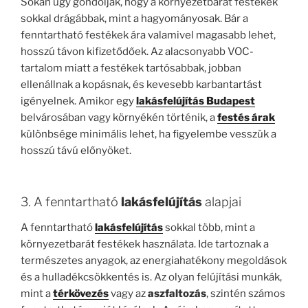
Sokan úgy gondolják, hogy a környezetbarát festékek
sokkal drágábbak, mint a hagyományosak. Bár a
fenntartható festékek ára valamivel magasabb lehet,
hosszú távon kifizetődőek. Az alacsonyabb VOC-
tartalom miatt a festékek tartósabbak, jobban
ellenállnak a kopásnak, és kevesebb karbantartást
igényelnek. Amikor egy
lakásfelújítás Budapest
belvárosában vagy környékén történik, a
festés árak
különbsége minimális lehet, ha figyelembe vesszük a
hosszú távú előnyöket.
3. A fenntartható
lakásfelújítás
alapjai
A fenntartható
lakásfelújítás
sokkal több, mint a
környezetbarát festékek használata. Ide tartoznak a
természetes anyagok, az energiahatékony megoldások
és a hulladékcsökkentés is. Az olyan felújítási munkák,
mint a
térkövezés
vagy az
aszfaltozás
, szintén számos