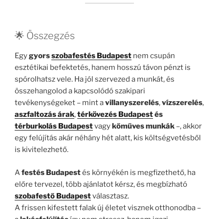
🌟 Összegzés
Egy
gyors
szobafestés Budapest
nem csupán
esztétikai befektetés, hanem hosszú távon pénzt is
spórolhatsz vele. Ha jól szervezed a munkát, és
összehangolod a kapcsolódó szakipari
tevékenységeket – mint a
villanyszerelés
,
vízszerelés
,
aszfaltozás árak
,
térkövezés Budapest
és
térburkolás Budapest
vagy
kőműves munkák
–, akkor
egy felújítás akár néhány hét alatt, kis költségvetésből
is kivitelezhető.
A
festés Budapest
és környékén is megfizethető, ha
előre tervezel, több ajánlatot kérsz, és megbízható
szobafestő Budapest
választasz.
A frissen kifestett falak új életet visznek otthonodba –