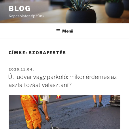
Tartalomhoz
BLOG
Kapcsolatot építünk
Menü
CÍMKE:
SZOBAFESTÉS
BEKÜLDVE:
2025.11.04.
Út, udvar vagy parkoló: mikor érdemes az
aszfaltozást választani?