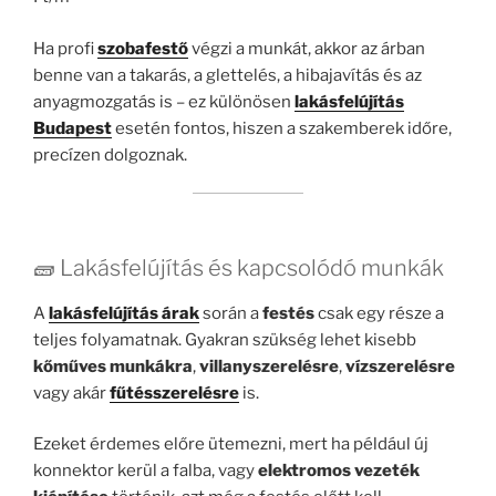
Ha profi
szobafestő
végzi a munkát, akkor az árban
benne van a takarás, a glettelés, a hibajavítás és az
anyagmozgatás is – ez különösen
lakásfelújítás
Budapest
esetén fontos, hiszen a szakemberek időre,
precízen dolgoznak.
🧱 Lakásfelújítás és kapcsolódó munkák
A
lakásfelújítás árak
során a
festés
csak egy része a
teljes folyamatnak. Gyakran szükség lehet kisebb
kőműves munkákra
,
villanyszerelésre
,
vízszerelésre
vagy akár
fűtésszerelésre
is.
Ezeket érdemes előre ütemezni, mert ha például új
konnektor kerül a falba, vagy
elektromos vezeték