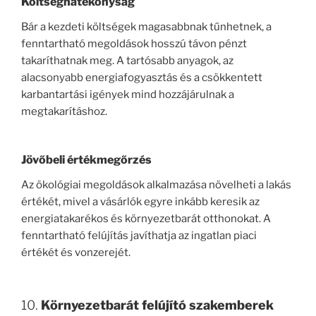
Költséghatékonyság
Bár a kezdeti költségek magasabbnak tűnhetnek, a
fenntartható megoldások hosszú távon pénzt
takaríthatnak meg. A tartósabb anyagok, az
alacsonyabb energiafogyasztás és a csökkentett
karbantartási igények mind hozzájárulnak a
megtakarításhoz.
Jövőbeli értékmegőrzés
Az ökológiai megoldások alkalmazása növelheti a lakás
értékét, mivel a vásárlók egyre inkább keresik az
energiatakarékos és környezetbarát otthonokat. A
fenntartható felújítás javíthatja az ingatlan piaci
értékét és vonzerejét.
10.
Környezetbarát felújító szakemberek