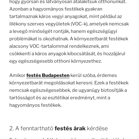
hogy gyorsan és látványosan átalakítsuk otthonunkat.
Azonban a hagyományos festékek gyakran
tartalmaznak káros vegyi anyagokat, mint például az
illékony szerves vegyületek (VOC-k), amelyek nemcsak
a levegő minőségét rontják, hanem egészségügyi
problémákat is okozhatnak. A környezetbarát festékek
alacsony VOC-tartalommal rendelkeznek, ami
csökkenti a káros anyagok kibocsátását, és hozzájárul
egy egészségesebb otthoni környezethez.
Amikor
festés Budapesten
kerül szóba, érdemes
környezetbarát megoldásokat keresni. Ezek a festékek
nemcsak egészségesebbek, de ugyanúgy biztosítják a
tartósságot és az esztétikai eredményt, mint a
hagyományos festékek.
2. A fenntartható
festés árak
kérdése