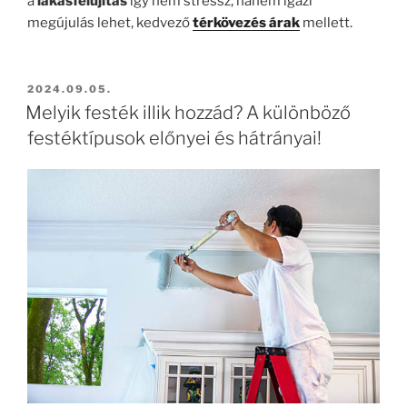
a
lakásfelújítás
így nem stressz, hanem igazi
megújulás lehet, kedvező
térkövezés árak
mellett.
BEKÜLDVE:
2024.09.05.
Melyik festék illik hozzád? A különböző
festéktípusok előnyei és hátrányai!