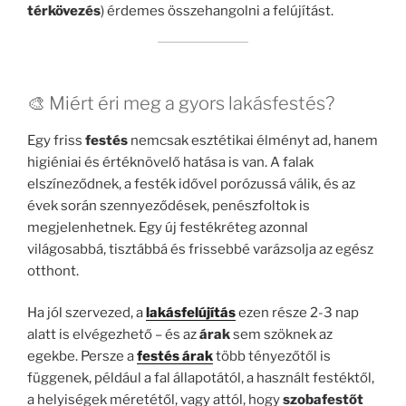
térkövezés
) érdemes összehangolni a felújítást.
🎨 Miért éri meg a gyors lakásfestés?
Egy friss
festés
nemcsak esztétikai élményt ad, hanem
higiéniai és értéknövelő hatása is van. A falak
elszíneződnek, a festék idővel porózussá válik, és az
évek során szennyeződések, penészfoltok is
megjelenhetnek. Egy új festékréteg azonnal
világosabbá, tisztábbá és frissebbé varázsolja az egész
otthont.
Ha jól szervezed, a
lakásfelújítás
ezen része 2-3 nap
alatt is elvégezhető – és az
árak
sem szöknek az
egekbe. Persze a
festés árak
több tényezőtől is
függenek, például a fal állapotától, a használt festéktől,
a helyiségek méretétől, vagy attól, hogy
szobafestőt