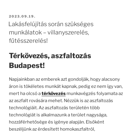
BEKÜLDVE:
2023.09.19.
Lakásfelújítás során szükséges
munkálatok – villanyszerelés,
fűtésszerelés!
Térkövezés, aszfaltozás
Budapest!
Napjainkban az emberek azt gondolják, hogy alacsony
áron is tökéletes munkát kapnak, pedig ez nem így van,
mert ha olcsó a
térkövezés
munkavégzés folyamata az
az aszfalt rovására mehet. Nézzük is az aszfaltozás
technológiáit. Az aszfaltozás területén több
technológiát is alkalmazunk a terület nagysága,
hozzáférhetősége és igénye alapján. Elsőként
beszéljünk az érdesített homokaszfaltról,