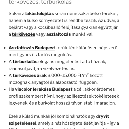
térkövezés, térburkolás
Sokan a
lakásfelújítás
során nemcsak a belső tereket,
hanem a külső környezetet is rendbe teszik. Az udvar, a
bejárat vagy a kocsibeálló felújítása gyakran együtt jár
a
térkövezés
vagy
aszfaltozás
munkáival.
Aszfaltozás Budapest
területén különösen népszerű,
mert gyors és tartós megoldás.
A
térburkolás
elegáns megjelenést ad a háznak,
ráadásul javítja a vízelvezetést is.
A
térkövezés árak
8.000–15.000 Ft/m² között
mozognak, anyagtól és alapozástól függően.
Ha
viacolor lerakása Budapest
a cél, akkor érdemes
profi szakembert hívni, hogy az illesztések tökéletesek
legyenek, és a burkolat hosszú távon stabil maradjon.
Ezek a külső munkák jól kombinálhatók egy
dryvit
szigeteléssel
, amely a ház hőszigetelését javítja – így a