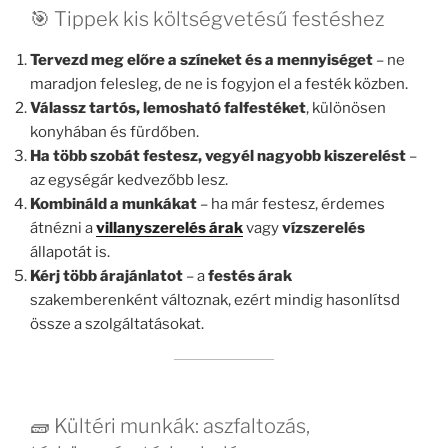
🎯 Tippek kis költségvetésű festéshez
Tervezd meg előre a színeket és a mennyiséget
– ne
maradjon felesleg, de ne is fogyjon el a festék közben.
Válassz tartós, lemosható falfestéket
, különösen
konyhában és fürdőben.
Ha több szobát festesz, vegyél nagyobb kiszerelést
–
az egységár kedvezőbb lesz.
Kombináld a munkákat
– ha már festesz, érdemes
átnézni a
villanyszerelés árak
vagy
vízszerelés
állapotát is.
Kérj több árajánlatot
– a
festés árak
szakemberenként változnak, ezért mindig hasonlítsd
össze a szolgáltatásokat.
🧱 Kültéri munkák: aszfaltozás,