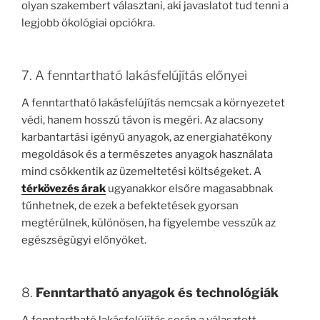
olyan szakembert választani, aki javaslatot tud tenni a
legjobb ökológiai opciókra.
7. A fenntartható lakásfelújítás előnyei
A fenntartható lakásfelújítás nemcsak a környezetet
védi, hanem hosszú távon is megéri. Az alacsony
karbantartási igényű anyagok, az energiahatékony
megoldások és a természetes anyagok használata
mind csökkentik az üzemeltetési költségeket. A
térkövezés árak
ugyanakkor elsőre magasabbnak
tűnhetnek, de ezek a befektetések gyorsan
megtérülnek, különösen, ha figyelembe vesszük az
egészségügyi előnyöket.
8.
Fenntartható anyagok és technológiák
A fenntartható lakásfelújítás során a választott