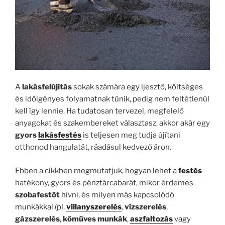
A
lakásfelújítás
sokak számára egy ijesztő, költséges
és időigényes folyamatnak tűnik, pedig nem feltétlenül
kell így lennie. Ha tudatosan tervezel, megfelelő
anyagokat és szakembereket választasz, akkor akár egy
gyors
lakásfestés
is teljesen meg tudja újítani
otthonod hangulatát, ráadásul kedvező áron.
Ebben a cikkben megmutatjuk, hogyan lehet a
festés
hatékony, gyors és pénztárcabarát, mikor érdemes
szobafestőt
hívni, és milyen más kapcsolódó
munkákkal (pl.
villanyszerelés
,
vízszerelés
,
gázszerelés
,
kőműves munkák
,
aszfaltozás
vagy