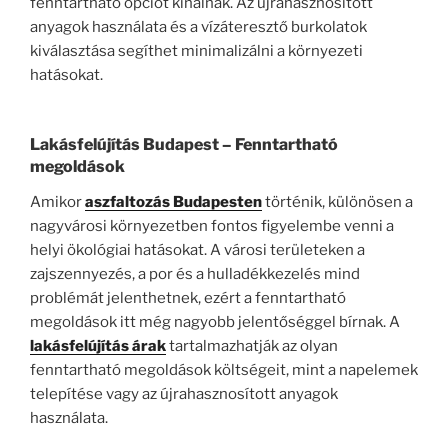
fenntartható opciót kínálnak. Az újrahasznosított
anyagok használata és a vízáteresztő burkolatok
kiválasztása segíthet minimalizálni a környezeti
hatásokat.
Lakásfelújítás Budapest
– Fenntartható
megoldások
Amikor
aszfaltozás Budapesten
történik, különösen a
nagyvárosi környezetben fontos figyelembe venni a
helyi ökológiai hatásokat. A városi területeken a
zajszennyezés, a por és a hulladékkezelés mind
problémát jelenthetnek, ezért a fenntartható
megoldások itt még nagyobb jelentőséggel bírnak. A
lakásfelújítás árak
tartalmazhatják az olyan
fenntartható megoldások költségeit, mint a napelemek
telepítése vagy az újrahasznosított anyagok
használata.