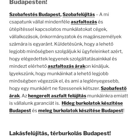
Budapesten!
Szobafestés Budapest
,
Szobafelújítás
– A mi
csapatunk vállal mindenféle
aszfaltozás
és
útépítéssel kapcsolatos munkálatokat cégek,
vállalkozások, önkormányzatok és magánszemélyek
számára is egyaránt. Küldetésünk, hogy a lehető
legjobb minőségben szolgáljuk ki ügyfeleinket azért,
hogy elégedettek legyenek szolgáltatásainkkal és
mindezt elérhető
aszfaltozás árak
on kínáljuk.
Igyekszünk, hogy munkáinkat a lehető legjobb
minőségben végezzük el, és ami a leglényegesebb,
hogy egy munkáért ne fizessenek kétszer.
Szobafestő
árak
. Az
hengerelt aszfalt felújítás
munkáinkra emiatt
is vállalunk garanciát is.
Hideg burkolatok készítése
Budapest
és
meleg burkolatok készítése Budapest
!
Lakásfelújítás, térburkolás Budapest!