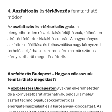
4.
Aszfaltozás
és
térkövezés
fenntartható
módon
Az
aszfaltozás
és a
térburkolás
gyakran
elengedhetetlen részei a lakásfelújításnak, különösen
a kültéri felületek kialakítása során. A hagyományos
aszfaltok előállítása és felhasználása nagy környezeti
terheléssel járhat, de szerencsére ma már számos
környezetbarát megoldás létezik.
Aszfaltozás Budapest
– Hogyan válasszunk
fenntartható megoldást?
A
szobafestés Budapesten
gyakran elkerülhetetlen,
de a környezetbarát alternatívák, például a meleg
aszfalt technológiák, csökkenthetik az
energiafelhasználást és a károsanyag-kibocsátást. Az