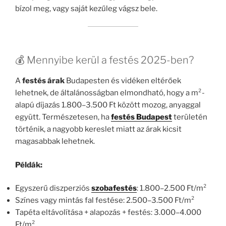
bízol meg, vagy saját kezűleg vágsz bele.
💰 Mennyibe kerül a festés 2025-ben?
A
festés árak
Budapesten és vidéken eltérőek
lehetnek, de általánosságban elmondható, hogy a m²-
alapú díjazás 1.800–3.500 Ft között mozog, anyaggal
együtt. Természetesen, ha
festés Budapest
területén
történik, a nagyobb kereslet miatt az árak kicsit
magasabbak lehetnek.
Példák:
Egyszerű diszperziós
szobafestés
: 1.800–2.500 Ft/m²
Színes vagy mintás fal festése: 2.500–3.500 Ft/m²
Tapéta eltávolítása + alapozás + festés: 3.000–4.000
Ft/m²