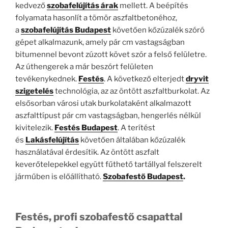
kedvező
szobafelújítás árak
mellett. A beépítés
folyamata hasonlít a tömör aszfaltbetonéhoz,
a
szobafelújítás Budapest
követően kőzúzalék szóró
gépet alkalmazunk, amely pár cm vastagságban
bitumennel bevont zúzott követ szór a felső felületre.
Az úthengerek a már beszórt felületen
tevékenykednek.
Festés
. A következő elterjedt
dryvit
szigetelés
technológia, az az öntött aszfaltburkolat. Az
elsősorban városi utak burkolataként alkalmazott
aszfalttípust pár cm vastagságban, hengerlés nélkül
kivitelezik.
Festés Budapest
. A terítést
és
Lakásfelújítás
követően általában kőzúzalék
használatával érdesítik. Az öntött aszfalt
keverőtelepekkel együtt fűthető tartállyal felszerelt
járműben is előállítható.
Szobafestő Budapest
.
Festés, profi szobafestő csapattal