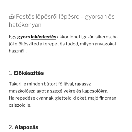
🧰 Festés lépésről lépésre – gyorsan és
hatékonyan
Egy
gyors
lakásfestés
akkor lehet igazán sikeres, ha
jól előkészíted a terepet és tudod, milyen anyagokat
használj.
1.
Előkészítés
Takarj le minden bútort fóliával, ragassz
maszkolószalagot a szegélyekre és kapcsolókra.
Ha repedések vannak, gletteld ki őket, majd finoman
csiszold le.
2.
Alapozás