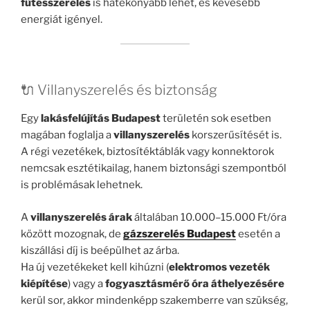
fűtésszerelés
is hatékonyabb lehet, és kevesebb
energiát igényel.
🔌 Villanyszerelés és biztonság
Egy
lakásfelújítás Budapest
területén sok esetben
magában foglalja a
villanyszerelés
korszerűsítését is.
A régi vezetékek, biztosítéktáblák vagy konnektorok
nemcsak esztétikailag, hanem biztonsági szempontból
is problémásak lehetnek.
A
villanyszerelés árak
általában 10.000–15.000 Ft/óra
között mozognak, de
gázszerelés Budapest
esetén a
kiszállási díj is beépülhet az árba.
Ha új vezetékeket kell kihúzni (
elektromos vezeték
kiépítése
) vagy a
fogyasztásmérő óra áthelyezésére
kerül sor, akkor mindenképp szakemberre van szükség,