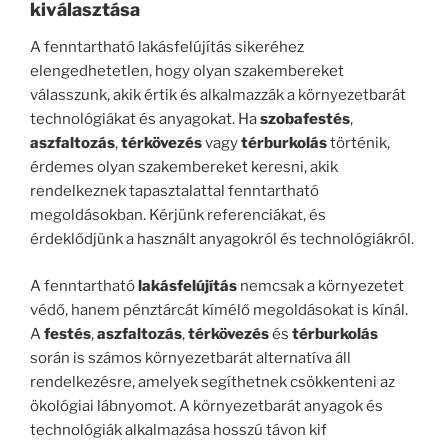
kiválasztása
A fenntartható lakásfelújítás sikeréhez
elengedhetetlen, hogy olyan szakembereket
válasszunk, akik értik és alkalmazzák a környezetbarát
technológiákat és anyagokat. Ha
szobafestés
,
aszfaltozás
,
térkövezés
vagy
térburkolás
történik,
érdemes olyan szakembereket keresni, akik
rendelkeznek tapasztalattal fenntartható
megoldásokban. Kérjünk referenciákat, és
érdeklődjünk a használt anyagokról és technológiákról.
A fenntartható
lakásfelújítás
nemcsak a környezetet
védő, hanem pénztárcát kímélő megoldásokat is kínál.
A
festés
,
aszfaltozás
,
térkövezés
és
térburkolás
során is számos környezetbarát alternatíva áll
rendelkezésre, amelyek segíthetnek csökkenteni az
ökológiai lábnyomot. A környezetbarát anyagok és
technológiák alkalmazása hosszú távon kif