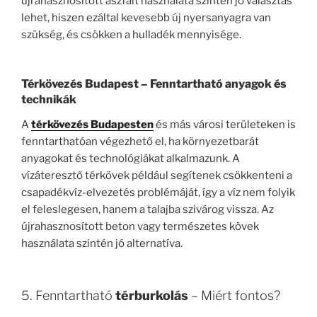
újrahasznosított aszfalt használata szintén jó választás
lehet, hiszen ezáltal kevesebb új nyersanyagra van
szükség, és csökken a hulladék mennyisége.
Térkövezés Budapest
– Fenntartható anyagok és
technikák
A
térkövezés Budapesten
és más városi területeken is
fenntarthatóan végezhető el, ha környezetbarát
anyagokat és technológiákat alkalmazunk. A
vízáteresztő térkövek például segítenek csökkenteni a
csapadékvíz-elvezetés problémáját, így a víz nem folyik
el feleslegesen, hanem a talajba szivárog vissza. Az
újrahasznosított beton vagy természetes kövek
használata szintén jó alternatíva.
5. Fenntartható
térburkolás
– Miért fontos?