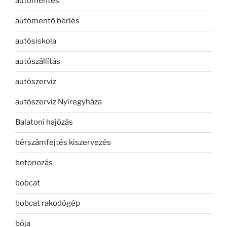
autómentés
autómentő bérlés
autósiskola
autószállítás
autószerviz
autószerviz Nyíregyháza
Balatoni hajózás
bérszámfejtés kiszervezés
betonozás
bobcat
bobcat rakodógép
bója