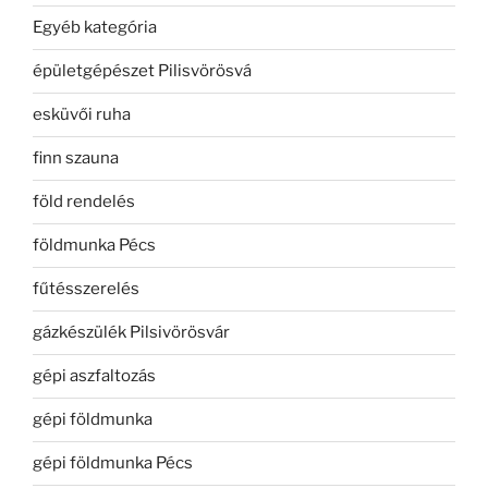
Egyéb kategória
épületgépészet Pilisvörösvá
esküvői ruha
finn szauna
föld rendelés
földmunka Pécs
fűtésszerelés
gázkészülék Pilsivörösvár
gépi aszfaltozás
gépi földmunka
gépi földmunka Pécs