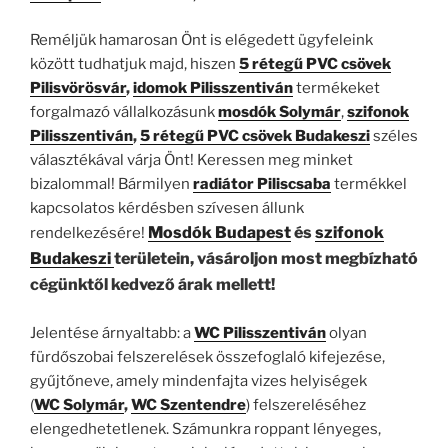
Reméljük hamarosan Önt is elégedett ügyfeleink
között tudhatjuk majd, hiszen
5 rétegű PVC csövek
Pilisvörösvár
,
idomok Pilisszentiván
termékeket
forgalmazó vállalkozásunk
mosdók Solymár
,
szifonok
Pilisszentiván
,
5 rétegű PVC csövek Budakeszi
széles
választékával várja Önt! Keressen meg minket
bizalommal! Bármilyen
radiátor Piliscsaba
termékkel
kapcsolatos kérdésben szívesen állunk
Mosdók Budapest
és
szifonok
rendelkezésére!
Budakeszi
területein, vásároljon most megbízható
cégünktől kedvező árak mellett!
Jelentése árnyaltabb: a
WC Pilisszentiván
olyan
fürdőszobai felszerelések összefoglaló kifejezése,
gyűjtőneve, amely mindenfajta vizes helyiségek
(
WC
Solymár
,
WC Szentendre
) felszereléséhez
elengedhetetlenek. Számunkra roppant lényeges,