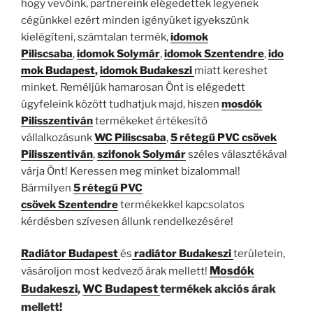
hogy vevőink, partnereink elégedettek legyenek
cégünkkel ezért minden igényüket igyekszünk
kielégíteni, számtalan termék,
idomok
Piliscsaba
,
idomok
Solymár
,
idomok
Szentendre
,
ido
mok
Budapest
,
idomok Budakeszi
miatt kereshet
minket. Reméljük hamarosan Önt is elégedett
ügyfeleink között tudhatjuk majd, hiszen
mosdók
Pilisszentiván
termékeket értékesítő
vállalkozásunk
WC Piliscsaba
,
5 rétegű PVC csövek
Pilisszentiván
,
szifonok
Solymár
széles választékával
várja Önt! Keressen meg minket bizalommal!
Bármilyen
5 rétegű PVC
csövek
Szentendre
termékekkel kapcsolatos
kérdésben szívesen állunk rendelkezésére!
Radiátor Budapest
és
radiátor Budakeszi
területein,
Mosdók
vásároljon most kedvező árak mellett!
Budakeszi
,
WC Budapest
termékek akciós árak
mellett!