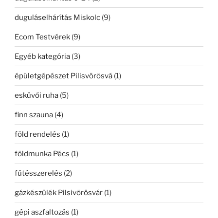
duguláselhárítás Miskolc
(9)
Ecom Testvérek
(9)
Egyéb kategória
(3)
épületgépészet Pilisvörösvá
(1)
esküvői ruha
(5)
finn szauna
(4)
föld rendelés
(1)
földmunka Pécs
(1)
fűtésszerelés
(2)
gázkészülék Pilsivörösvár
(1)
gépi aszfaltozás
(1)