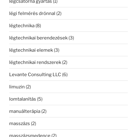
légcsatorna gyártás
(1)
légi felmérés drónnal
(2)
légtechnika
(8)
légtechnikai berendezések
(3)
légtechnikai elemek
(3)
légtechnikai rendszerek
(2)
Levante Consulting LLC
(6)
limuzin
(2)
lomtalanítás
(5)
manuálterápia
(2)
masszázs
(2)
masszázsmedence
(2)