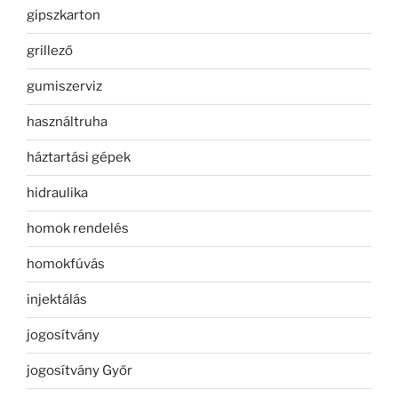
gipszkarton
grillező
gumiszerviz
használtruha
háztartási gépek
hidraulika
homok rendelés
homokfúvás
injektálás
jogosítvány
jogosítvány Győr