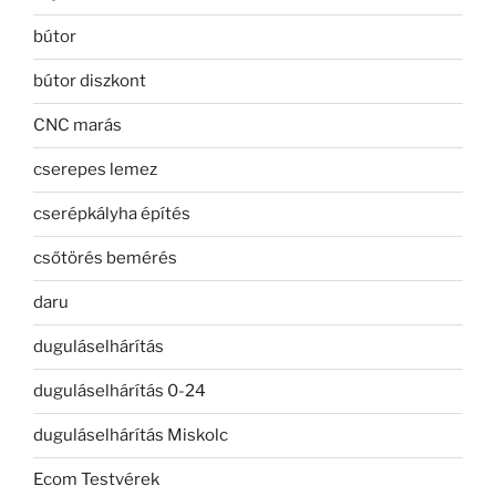
bútor
bútor diszkont
CNC marás
cserepes lemez
cserépkályha építés
csőtörés bemérés
daru
duguláselhárítás
duguláselhárítás 0-24
duguláselhárítás Miskolc
Ecom Testvérek