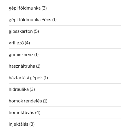
gépi földmunka
(3)
gépi földmunka Pécs
(1)
gipszkarton
(5)
grillező
(4)
gumiszerviz
(1)
használtruha
(1)
háztartási gépek
(1)
hidraulika
(3)
homok rendelés
(1)
homokfúvás
(4)
injektálás
(3)