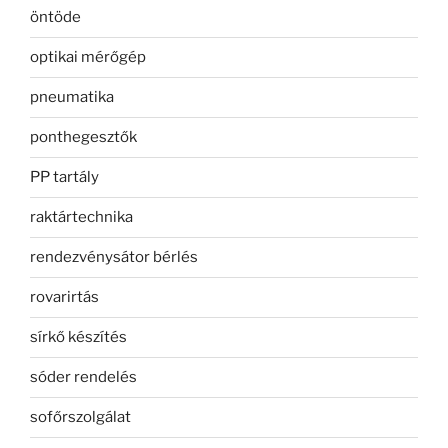
öntöde
optikai mérőgép
pneumatika
ponthegesztők
PP tartály
raktártechnika
rendezvénysátor bérlés
rovarirtás
sírkő készítés
sóder rendelés
sofőrszolgálat