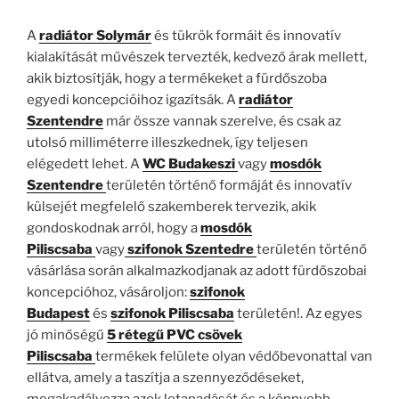
A
radiátor Solymár
és tükrök formáit és innovatív
kialakítását művészek tervezték, kedvező árak mellett,
akik biztosítják, hogy a termékeket a fürdőszoba
egyedi koncepcióihoz igazítsák. A
radiátor
Szentendre
már össze vannak szerelve, és csak az
utolsó milliméterre illeszkednek, így teljesen
elégedett lehet. A
WC Budakeszi
vagy
mosdók
Szentendre
területén történő formáját és innovatív
külsejét megfelelő szakemberek tervezik, akik
gondoskodnak arról, hogy a
mosdók
Piliscsaba
vagy
szifonok Szentedre
területén történő
vásárlása során alkalmazkodjanak az adott fürdőszobai
koncepcióhoz, vásároljon:
szifonok
Budapest
és
szifonok Piliscsaba
területén!. Az egyes
jó minőségű
5 rétegű PVC csövek
Piliscsaba
termékek felülete olyan védőbevonattal van
ellátva, amely a taszítja a szennyeződéseket,
megakadályozza azok letapadását és a könnyebb