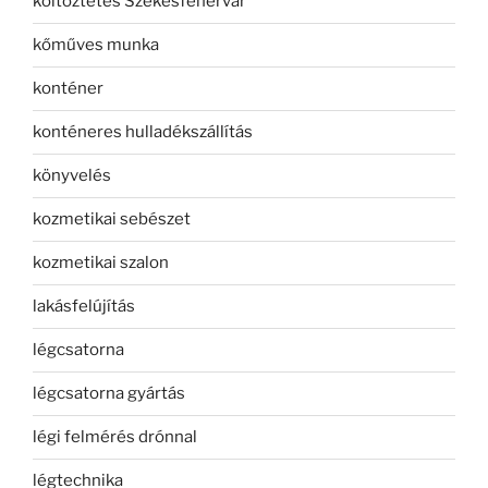
költöztetés Székesfehérvár
kőműves munka
konténer
konténeres hulladékszállítás
könyvelés
kozmetikai sebészet
kozmetikai szalon
lakásfelújítás
légcsatorna
légcsatorna gyártás
légi felmérés drónnal
légtechnika