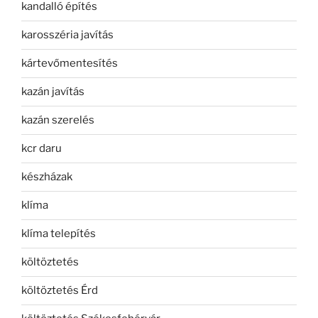
kandalló építés
karosszéria javítás
kártevőmentesítés
kazán javítás
kazán szerelés
kcr daru
készházak
klíma
klíma telepítés
költöztetés
költöztetés Érd