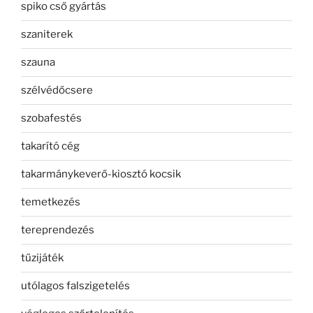
spiko cső gyártás
szaniterek
szauna
szélvédőcsere
szobafestés
takarító cég
takarmánykeverő-kiosztó kocsik
temetkezés
tereprendezés
tűzijáték
utólagos falszigetelés