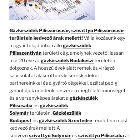
Gázkészülék Pilisvörösvár
,
szivattyú Pilisvörösvár
területein kedvező árak mellett!
Vállalkozásunk egy
magyar tulajdonban álló
gázkészülék
Pilisszentiván
területi cég, amelynek vezetői lassan
már 20 éve az
gázkészülék Budakeszi
területén
dolgoznak. A hosszú évek alatt remek és virágzó
kapcsolatot alakítottunk ki kereskedelmi
partnereinkkel és a gyártó cégekkel, ezáltal pedig
garantáljuk mindenki részére a megfelelő minőséget
és a versenyképes árakat a
gázkészülék
Piliscsaba
és
gázkészülék
Solymár
területén.
Gázkészülék
Budapest
és
gázkészülék Szentedre
területein most
kedvező árak mellett!A
kedvező
szivattyú Solymár
és
szivattyú Piliscsaba
ár