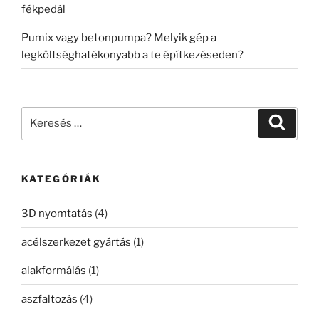
fékpedál
Pumix vagy betonpumpa? Melyik gép a
legköltséghatékonyabb a te építkezéseden?
Keresés
Keresé
a
következő
kifejezésre:
KATEGÓRIÁK
3D nyomtatás
(4)
acélszerkezet gyártás
(1)
alakformálás
(1)
aszfaltozás
(4)