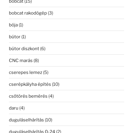
bobcat
(15)
bobcat rakodógép
(3)
bója
(1)
bútor
(1)
bútor diszkont
(6)
CNC marás
(8)
cserepes lemez
(5)
cserépkályha építés
(10)
csőtörés bemérés
(4)
daru
(4)
duguláselhárítás
(10)
duguláselhárítás 0-24
(2)