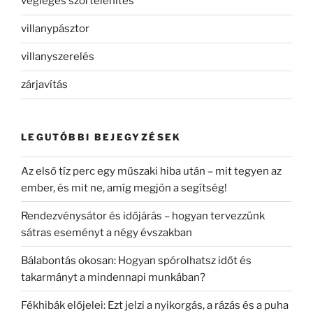
végleges szőrtelenítés
villanypásztor
villanyszerelés
zárjavítás
LEGUTÓBBI BEJEGYZÉSEK
Az első tíz perc egy műszaki hiba után – mit tegyen az
ember, és mit ne, amíg megjön a segítség!
Rendezvénysátor és időjárás – hogyan tervezzünk
sátras eseményt a négy évszakban
Bálabontás okosan: Hogyan spórolhatsz időt és
takarmányt a mindennapi munkában?
Fékhibák előjelei: Ezt jelzi a nyikorgás, a rázás és a puha