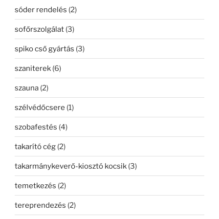
sóder rendelés
(2)
sofőrszolgálat
(3)
spiko cső gyártás
(3)
szaniterek
(6)
szauna
(2)
szélvédőcsere
(1)
szobafestés
(4)
takarító cég
(2)
takarmánykeverő-kiosztó kocsik
(3)
temetkezés
(2)
tereprendezés
(2)