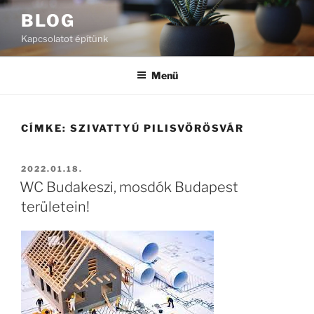
Tartalomhoz
BLOG
Kapcsolatot építünk
Menü
CÍMKE:
SZIVATTYÚ PILISVÖRÖSVÁR
BEKÜLDVE:
2022.01.18.
WC Budakeszi, mosdók Budapest
területein!