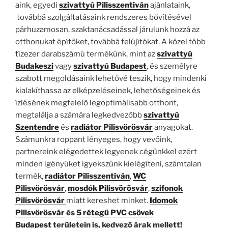
aink, egyedi
szivattyú Pilisszentiván
ajánlataink,
továbbá szolgáltatásaink rendszeres bővítésével
párhuzamosan, szaktanácsadással járulunk hozzá az
otthonukat építőket, továbbá felújítókat. A közel több
tízezer darabszámú termékünk, mint az
szivattyú
Budakeszi
vagy
szivattyú Budapest
, és személyre
szabott megoldásaink lehetővé teszik, hogy mindenki
kialakíthassa az elképzeléseinek, lehetőségeinek és
ízlésének megfelelő legoptimálisabb otthont,
megtalálja a számára legkedvezőbb
szivattyú
Szentendre
és
radiátor Pilisvörösvár
anyagokat.
Számunkra roppant lényeges, hogy vevőink,
partnereink elégedettek legyenek cégünkkel ezért
minden igényüket igyekszünk kielégíteni, számtalan
termék,
radiátor Pilisszentiván
,
WC
Pilisvörösvár
,
mosdók Pilisvörösvár
,
szifonok
Pilisvörösvár
miatt kereshet minket.
Idomok
Pilisvörösvár
és
5 rétegű PVC csövek
Budapest
területein is, kedvező árak mellett!