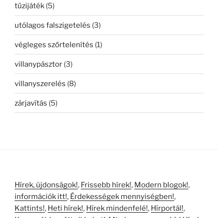
tűzijáték
(5)
utólagos falszigetelés
(3)
végleges szőrtelenítés
(1)
villanypásztor
(3)
villanyszerelés
(8)
zárjavítás
(5)
Hírek, újdonságok!
,
Frissebb hírek!
,
Modern blogok!
,
információk itt!
,
Érdekességek mennyiségben!
,
Kattints!
,
Heti hírek!
,
Hírek mindenfelé!
,
Hírportál!
,