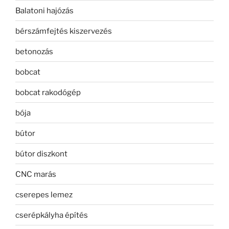
Balatoni hajózás
bérszámfejtés kiszervezés
betonozás
bobcat
bobcat rakodógép
bója
bútor
bútor diszkont
CNC marás
cserepes lemez
cserépkályha építés