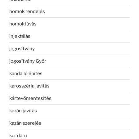
homok rendelés
homokfúvás
injektálás
jogosítvány
jogosítvány Győr
kandalló építés
karosszéria javítás
kártevőmentesítés
kazán javítás
kazán szerelés
kcr daru