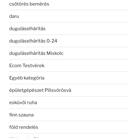
csőtörés bemérés
daru
duguláselhárítás
duguláselhárítás 0-24
duguláselhárítás Miskolc
Ecom Testvérek
Egyéb kategória
épületgépészet Pilisvörösvá
esküvői ruha
finn szauna
föld rendelés