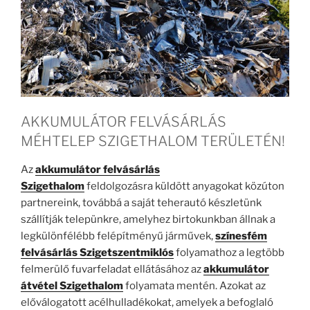
AKKUMULÁTOR FELVÁSÁRLÁS
MÉHTELEP SZIGETHALOM TERÜLETÉN!
Az
akkumulátor felvásárlás
Szigethalom
feldolgozásra küldött anyagokat közúton
partnereink, továbbá a saját teherautó készletünk
szállítják telepünkre, amelyhez birtokunkban állnak a
legkülönfélébb felépítményű járművek,
színesfém
felvásárlás Szigetszentmiklós
folyamathoz a legtöbb
felmerülő fuvarfeladat ellátásához az
akkumulátor
átvétel Szigethalom
folyamata mentén. Azokat az
előválogatott acélhulladékokat, amelyek a befoglaló