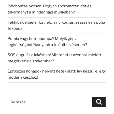
Bálabontás okosan: Hogyan spórolhatsz időt és
takarmányt a mindennapi munkában?
Fékhibák előjelei: Ezt jelzi a nyikorgás, a rázás és a puha
fékpedál
Pumix vagy betonpumpa? Melyik gép a
legköltséghatékonyabb a te építkezéseden?
SOS dugulás a lakásban! Mit tehetsz azonnal, mielőtt
megérkezik a szakember?
Építkezés hónapok helyett hetek alatt: Így készül el egy
modern készház!
Keresés
Keresé
a
következő