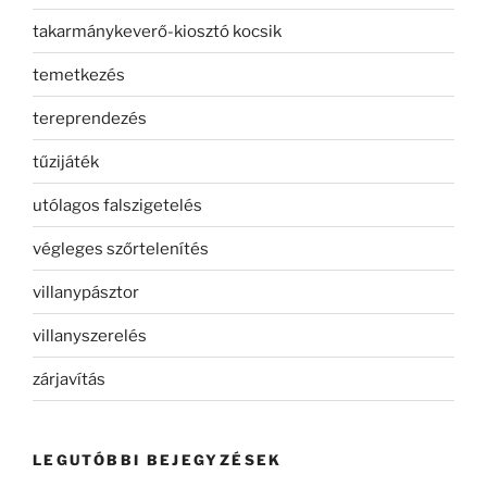
takarmánykeverő-kiosztó kocsik
temetkezés
tereprendezés
tűzijáték
utólagos falszigetelés
végleges szőrtelenítés
villanypásztor
villanyszerelés
zárjavítás
LEGUTÓBBI BEJEGYZÉSEK