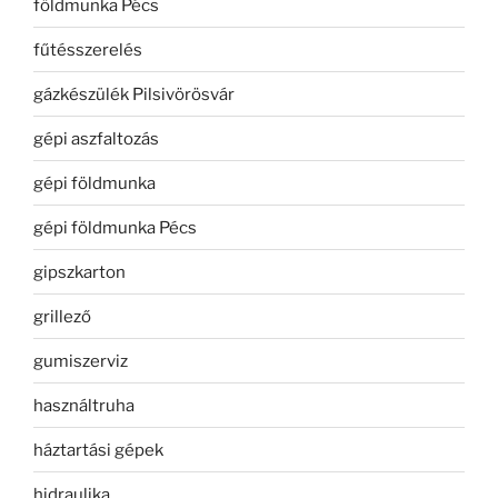
földmunka Pécs
fűtésszerelés
gázkészülék Pilsivörösvár
gépi aszfaltozás
gépi földmunka
gépi földmunka Pécs
gipszkarton
grillező
gumiszerviz
használtruha
háztartási gépek
hidraulika