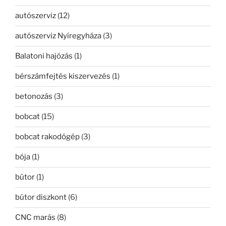
autószerviz
(12)
autószerviz Nyíregyháza
(3)
Balatoni hajózás
(1)
bérszámfejtés kiszervezés
(1)
betonozás
(3)
bobcat
(15)
bobcat rakodógép
(3)
bója
(1)
bútor
(1)
bútor diszkont
(6)
CNC marás
(8)