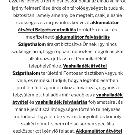
ezzel is levéve a terhelést és gondokat az eladó válláról.
Igény felmerülése érdekén tárolóegységet is tudunk
biztosítani, amely amennyibe megtelt, csak jeleznie
szükséges és mi jövünk is kedvező
akkumulátor
átvétel Szigetszentmiklós
területén árakat és
megfizethető
akkumulátor felvásárlás
Szigethalom
árakat biztosítva Önnek. Így nincs
szüksége arra, hogy roppant nehézkes megoldásokat
alkalmazva juttassa el fémhulladékát
telephelyünkre.
Vashulladék átvétel
Szigethalom
területén! Pontosan tisztában vagyunk
vele, és remekül tudjuk, hogy a legtöbb esetben
problémát és gondot okoz a fuvarozás, ugyanis a
felgyülemlett hulladék már esedékes a
vashulladék
átvétel
és
vashulladék felvásárlás
folyamataira , és
már a kijelölt szállítóegységre történő felhelyezés
metódusát figyelembe véve is bonyolult és komoly
szakértelmet, s nem utolsó sorban speciális
eszközparkot igénylő feladat.
Akkumulátor átvétel