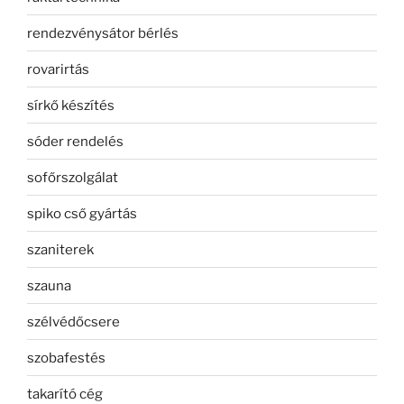
rendezvénysátor bérlés
rovarirtás
sírkő készítés
sóder rendelés
sofőrszolgálat
spiko cső gyártás
szaniterek
szauna
szélvédőcsere
szobafestés
takarító cég