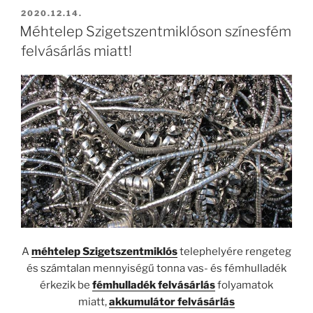
BEKÜLDVE:
2020.12.14.
Méhtelep Szigetszentmiklóson színesfém
felvásárlás miatt!
A
méhtelep Szigetszentmiklós
telephelyére rengeteg
és számtalan mennyiségű tonna vas- és fémhulladék
érkezik be
fémhulladék felvásárlás
folyamatok
miatt,
akkumulátor felvásárlás