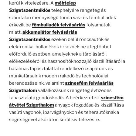
kerül kivitelezésre. A
méhtelep
Szigetszentmiklós
telephelyére rengeteg és
számtalan mennyiségű tonna vas- és fémhulladék
érkezik be
fémhulladék felvásárlás
folyamatok
miatt,
akkumulátor felvásárlás
Szigetszentmiklós
ezeken belül roncsautók és
elektronikai hulladékok érkeznek be a legtöbbet
előforduló esetben, amelyeknek a tárolásáról,
előkezeléséről és hasznosítókhoz zajló kiszállításáról a
hatalmas tapasztalattal rendelkező csapatunk és
munkatársaink modern rakodó és technológiai
berendezéseink, valamint
színesfém felvásárlás
Szigethalom
vállalkozásunk rengeteg évtizedes
tapasztalata gondoskodik. A beérkeztetett
színesfém
átvétel Szigethalom
anyagok fogadása és kiszállítása
vasúti vagonok, iparvágányokon és teherautóknak a
segítségével a közúton kerül kivitelezésre.