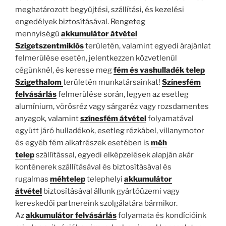
meghatározott begyűjtési, szállítási, és kezelési
engedélyek biztosításával. Rengeteg
mennyiségű
akkumulátor átvétel
Szigetszentmiklós
területén, valamint egyedi árajánlat
felmerülése esetén, jelentkezzen közvetlenül
cégünknél, és keresse meg
fém és vashulladék telep
Szigethalom
területén munkatársainkat!
Színesfém
felvásárlás
felmerülése során, legyen az esetleg
alumínium, vörösréz vagy sárgaréz vagy rozsdamentes
anyagok, valamint
színesfém átvétel
folyamatával
együtt járó hulladékok, esetleg rézkábel, villanymotor
és egyéb fém alkatrészek esetében is
méh
telep
szállítással, egyedi elképzelések alapján akár
konténerek szállításával és biztosításával és
rugalmas
méhtelep
telephelyi
akkumulátor
átvétel
biztosításával állunk gyártóüzemi vagy
kereskedői partnereink szolgálatára bármikor.
Az
akkumulátor felvásárlás
folyamata és kondícióink