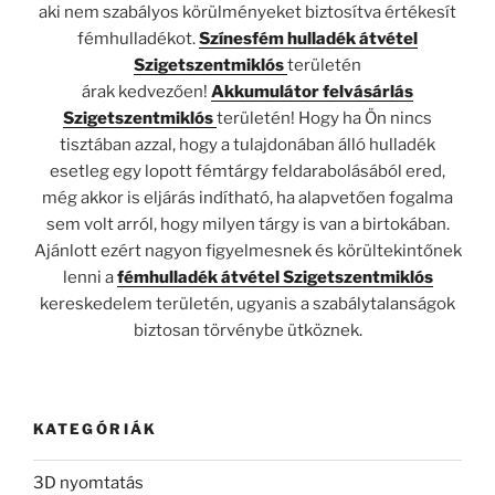
aki nem szabályos körülményeket biztosítva értékesít
fémhulladékot.
Színesfém hulladék átvétel
Szigetszentmiklós
területén
árak kedvezően!
Akkumulátor felvásárlás
Szigetszentmiklós
területén! Hogy ha Ön nincs
tisztában azzal, hogy a tulajdonában álló hulladék
esetleg egy lopott fémtárgy feldarabolásából ered,
még akkor is eljárás indítható, ha alapvetően fogalma
sem volt arról, hogy milyen tárgy is van a birtokában.
Ajánlott ezért nagyon figyelmesnek és körültekintőnek
lenni a
fémhulladék átvétel Szigetszentmiklós
kereskedelem területén, ugyanis a szabálytalanságok
biztosan törvénybe ütköznek.
KATEGÓRIÁK
3D nyomtatás