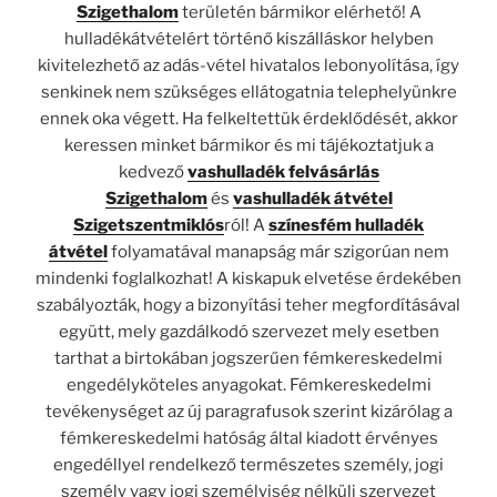
Szigethalom
területén bármikor elérhető! A
hulladékátvételért történő kiszálláskor helyben
kivitelezhető az adás-vétel hivatalos lebonyolítása, így
senkinek nem szükséges ellátogatnia telephelyünkre
ennek oka végett. Ha felkeltettük érdeklődését, akkor
keressen minket bármikor és mi tájékoztatjuk a
kedvező
vashulladék felvásárlás
Szigethalom
és
vashulladék átvétel
Szigetszentmiklós
ról! A
színesfém hulladék
átvétel
folyamatával manapság már szigorúan nem
mindenki foglalkozhat! A kiskapuk elvetése érdekében
szabályozták, hogy a bizonyítási teher megfordításával
együtt, mely gazdálkodó szervezet mely esetben
tarthat a birtokában jogszerűen fémkereskedelmi
engedélyköteles anyagokat. Fémkereskedelmi
tevékenységet az új paragrafusok szerint kizárólag a
fémkereskedelmi hatóság által kiadott érvényes
engedéllyel rendelkező természetes személy, jogi
személy vagy jogi személyiség nélküli szervezet