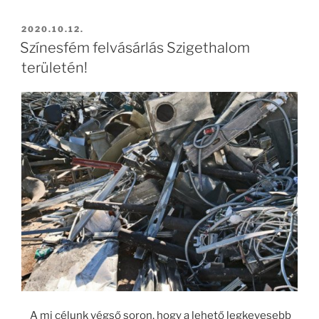
BEKÜLDVE:
2020.10.12.
Színesfém felvásárlás Szigethalom
területén!
A mi célunk végső soron, hogy a lehető legkevesebb