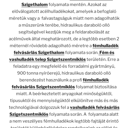
Szigethalom
folyamata mentén. Azokat az
előválogatott acélhulladékokat, amelyek a befoglaló
méretük vagy a falvastagságuk miatt nem adagolhatók
a műszerünk terébe, hidraulikus daraboló olló
segítségével kezdjük meg a feldarabolását az
acélművek által meghatározott, de a legtöbb esetben 2
méternél rövidebb adagolható méretre a
fémhulladék
felvásárlás Szigethalom
folyamata során.
Fém és
vashulladék telep Szigetszentmiklós
területén. Erre a
feladatra egy megfelelő és forradalmi gyártmányú,
900 tonna nyíróerejű, hidraulikus daraboló olló
berendezést használunk a profi
fémhulladék
felvásárlás Szigetszentmiklós
folyamat biztosítása
miatt. A beérkeztetett anyagokat minőségüktől,
típusuktól és mennyiségüktől elkülönítve más és más
technológiával dolgozzuk fel a
vashulladék felvásárlás
Szigetszentmiklós
folyamata során. A folyamata alatt
a nem veszélyes fémhulladékok legtöbb fajtáját érintő
területét különbözőkódokra rendelkezünk az előírt és