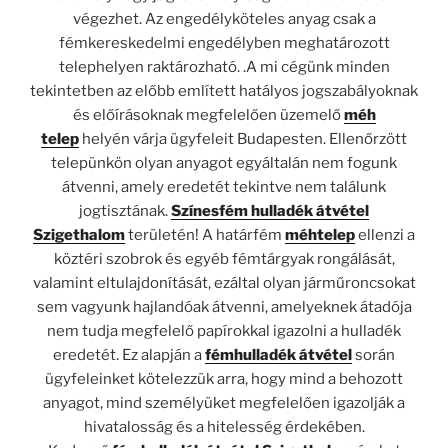
végezhet. Az engedélyköteles anyag csak a
fémkereskedelmi engedélyben meghatározott
telephelyen raktározható. .A mi cégünk minden
tekintetben az előbb említett hatályos jogszabályoknak
és előírásoknak megfelelően üzemelő
méh
telep
helyén várja ügyfeleit Budapesten. Ellenőrzött
telepünkön olyan anyagot egyáltalán nem fogunk
átvenni, amely eredetét tekintve nem találunk
jogtisztának.
Színesfém hulladék átvétel
Szigethalom
területén! A határfém
méhtelep
ellenzi a
köztéri szobrok és egyéb fémtárgyak rongálását,
valamint eltulajdonítását, ezáltal olyan járműroncsokat
sem vagyunk hajlandóak átvenni, amelyeknek átadója
nem tudja megfelelő papírokkal igazolni a hulladék
eredetét. Ez alapján a
fémhulladék átvétel
során
ügyfeleinket kötelezzük arra, hogy mind a behozott
anyagot, mind személyüket megfelelően igazolják a
hivatalosság és a hitelesség érdekében.