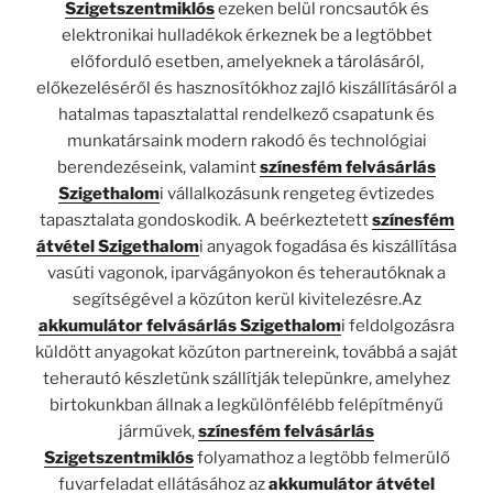
Szigetszentmiklós
ezeken belül roncsautók és
elektronikai hulladékok érkeznek be a legtöbbet
előforduló esetben, amelyeknek a tárolásáról,
előkezeléséről és hasznosítókhoz zajló kiszállításáról a
hatalmas tapasztalattal rendelkező csapatunk és
munkatársaink modern rakodó és technológiai
berendezéseink, valamint
színesfém felvásárlás
Szigethalom
i vállalkozásunk rengeteg évtizedes
tapasztalata gondoskodik. A beérkeztetett
színesfém
átvétel Szigethalom
i anyagok fogadása és kiszállítása
vasúti vagonok, iparvágányokon és teherautóknak a
segítségével a közúton kerül kivitelezésre.Az
akkumulátor felvásárlás Szigethalom
i feldolgozásra
küldött anyagokat közúton partnereink, továbbá a saját
teherautó készletünk szállítják telepünkre, amelyhez
birtokunkban állnak a legkülönfélébb felépítményű
járművek,
színesfém felvásárlás
Szigetszentmiklós
folyamathoz a legtöbb felmerülő
fuvarfeladat ellátásához az
akkumulátor átvétel