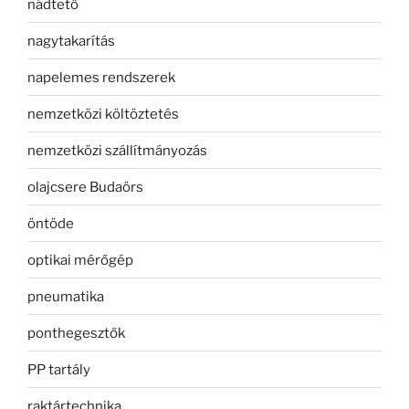
nádtető
nagytakarítás
napelemes rendszerek
nemzetközi költöztetés
nemzetközi szállítmányozás
olajcsere Budaörs
öntöde
optikai mérőgép
pneumatika
ponthegesztők
PP tartály
raktártechnika