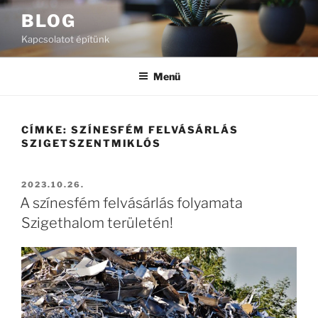
Tartalomhoz
BLOG
Kapcsolatot építünk
Menü
CÍMKE:
SZÍNESFÉM FELVÁSÁRLÁS
SZIGETSZENTMIKLÓS
BEKÜLDVE:
2023.10.26.
A színesfém felvásárlás folyamata
Szigethalom területén!