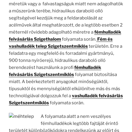
méretük vagy a falvastagságuk miatt nem adagolhatók
a műszerünk terébe, hidraulikus daraboló olló
segítségével kezdjük meg a feldarabolását az
acélművek által meghatározott, de a legtöbb esetben 2
méternél rövidebb adagolható méretre a
fémhulladék
felvásárlás Szigethalom
folyamata során.
Fém és
vashulladék telep Szigetszentmiklós
területén. Erre a
feladatra egy megfelelő és forradalmi gyártmányú,
900 tonna nyíróerejű, hidraulikus daraboló olló
berendezést használunk a profi
fémhulladék
felvásárlás Szigetszentmiklós
folyamat biztosítása
miatt. A beérkeztetett anyagokat minőségüktől,
típusuktól és mennyiségüktől elkülönítve más és más
technológiával dolgozzuk fel a
vashulladék felvásárlás
Szigetszentmiklós
folyamata során.
A folyamata alatt a nem veszélyes
fémhulladékok legtöbb fajtáját érintő
területét különbözőkódokra rendelkezünk az előírt és