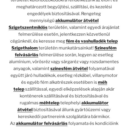
meghatározott begyűjtési, szállítási, és kezelési
engedélyek biztosításával. Rengeteg
mennyiségű
akkumulátor átvétel
Szigetszentmiklós
területén, valamint egyedi árajánlat
felmerülése esetén, jelentkezzen közvetlenül
cégünknél, és keresse meg
fém és vashulladék telep
Szigethalom
területén munkatársainkat!
Színesfém
felvásárlás
felmerülése során, legyen az esetleg
alumínium, vörösréz vagy sárgaréz vagy rozsdamentes
anyagok, valamint
színesfém átvétel
folyamatával
együtt járó hulladékok, esetleg rézkábel, villanymotor
és egyéb fém alkatrészek esetében is
méh
telep
szállítással, egyedi elképzelések alapján akár
konténerek szállításával és biztosításával és
rugalmas
méhtelep
telephelyi
akkumulátor
átvétel
biztosításával állunk gyártóüzemi vagy
kereskedői partnereink szolgálatára bármikor.
Az
akkumulátor felvásárlás
folyamata és kondícióink