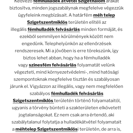
Kedvező
fémhulladék átvétel Szigethalom
árakat
biztosítva, minden jogszabálynak megfelelve végezzük
ügyfeleink megbízásait. A határfém
méh telep
Szigetszentmiklós
területén elítéli az
illegális
fémhulladék felvásárlás
minden formáját, és
ezekből semmilyen körülmények között nem
engedünk. Telephelyünkön az ellenőrzések
rendszeresek. Mi a jövőben is erre törekszünk, így
biztos lehet abban, hogy ha a fémhulladék
vagy
színesfém felvásárlás
folyamatát velünk
végezteti, mind környezetvédelmi-, mind hatósági
szempontoknak megfelelve tisztán és szabályosan
járunk el. Vigyázzon az illegális, vagy nem megfelelően
szabályos
fémhulladék felvásárlás
Szigetszentmiklós
területén történő folyamataitól,
ugyanis a törvény bünteti a szakterületen elkövetett
jogtalanságokat. Ez nem csak arra értendő, aki
szabálytalanul folytatja a hulladékátvétel folyamatait
a
méhtelep Szigetszentmiklós
i területén, de arra is,