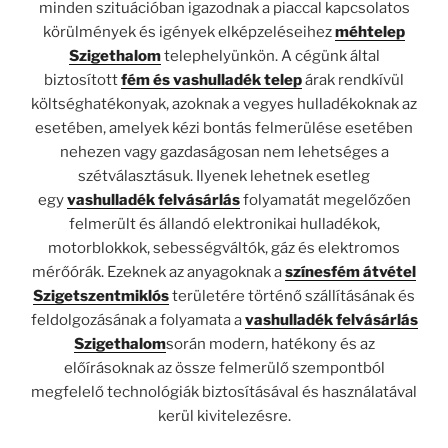
minden szituációban igazodnak a piaccal kapcsolatos
körülmények és igények elképzeléseihez
méhtelep
Szigethalom
telephelyünkön. A cégünk által
biztosított
fém és vashulladék
telep
árak rendkívül
költséghatékonyak, azoknak a vegyes hulladékoknak az
esetében, amelyek kézi bontás felmerülése esetében
nehezen vagy gazdaságosan nem lehetséges a
szétválasztásuk. Ilyenek lehetnek esetleg
egy
vashulladék felvásárlás
folyamatát megelőzően
felmerült és állandó elektronikai hulladékok,
motorblokkok, sebességváltók, gáz és elektromos
mérőórák. Ezeknek az anyagoknak a
színesfém átvétel
Szigetszentmiklós
területére történő szállításának és
feldolgozásának a folyamata a
vashulladék felvásárlás
Szigethalom
során modern, hatékony és az
előírásoknak az össze felmerülő szempontból
megfelelő technológiák biztosításával és használatával
kerül kivitelezésre.