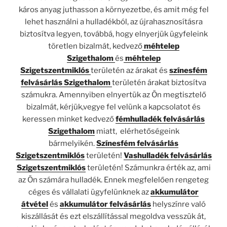
káros anyag juthasson a környezetbe, és amit még fel
lehet használni a hulladékból, az újrahasznosításra
biztosítva legyen, továbbá, hogy elnyerjük ügyfeleink
töretlen bizalmát, kedvező
méhtelep
Szigethalom
és
méhtelep
Szigetszentmiklós
területén az árakat és
színesfém
felvásárlás Szigethalom
területén árakat biztosítva
számukra. Amennyiben elnyertük az Ön megtisztelő
bizalmát, kérjük,vegye fel velünk a kapcsolatot és
keressen minket kedvező
fémhulladék felvásárlás
Szigethalom
miatt, elérhetőségeink
bármelyikén.
Színesfém felvásárlás
Szigetszentmiklós
területén!
Vashulladék felvásárlás
Szigetszentmiklós
területén! Számunkra érték az, ami
az Ön számára hulladék. Ennek megfelelően rengeteg
céges és vállalati ügyfelünknek az
akkumulátor
átvétel
és
akkumulátor felvásárlás
helyszínre való
kiszállását és ezt elszállítással megoldva vesszük át,