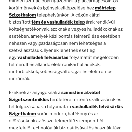
minden szituációban igazodnak a piaccal kapcsolatos
körülmények és igények elképzeléseihez
méhtelep
Szigethalom
telephelyünkön. A cégünk által
biztosított
fém és vashulladék
telep
árak rendkívül
költséghatékonyak, azoknak a vegyes hulladékoknak az
esetében, amelyek kézi bontás felmerülése esetében
nehezen vagy gazdaságosan nem lehetséges a
szétválasztásuk. Ilyenek lehetnek esetleg
egy
vashulladék felvásárlás
folyamatát megelőzően
felmerült és állandó elektronikai hulladékok,
motorblokkok, sebességváltók, gáz és elektromos
mérőórák.
Ezeknek az anyagoknak a
színesfém átvétel
Szigetszentmiklós
területére történő szállításának és
feldolgozásának a folyamata a
vashulladék felvásárlás
Szigethalom
során modern, hatékony és az
előírásoknak az össze felmerülő szempontból
megfelelő technológiák biztosításával és használatával