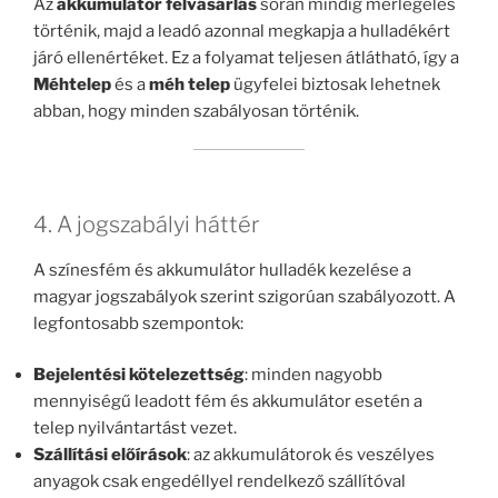
Az
akkumulátor felvásárlás
során mindig mérlegelés
történik, majd a leadó azonnal megkapja a hulladékért
járó ellenértéket. Ez a folyamat teljesen átlátható, így a
Méhtelep
és a
méh telep
ügyfelei biztosak lehetnek
abban, hogy minden szabályosan történik.
4. A jogszabályi háttér
A színesfém és akkumulátor hulladék kezelése a
magyar jogszabályok szerint szigorúan szabályozott. A
legfontosabb szempontok:
Bejelentési kötelezettség
: minden nagyobb
mennyiségű leadott fém és akkumulátor esetén a
telep nyilvántartást vezet.
Szállítási előírások
: az akkumulátorok és veszélyes
anyagok csak engedéllyel rendelkező szállítóval