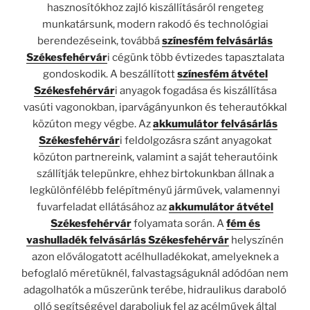
hasznosítókhoz zajló kiszállításáról rengeteg
munkatársunk, modern rakodó és technológiai
berendezéseink, továbbá
színesfém felvásárlás
Székesfehérvár
i cégünk több évtizedes tapasztalata
gondoskodik. A beszállított
színesfém átvétel
Székesfehérvár
i anyagok fogadása és kiszállítása
vasúti vagonokban, iparvágányunkon és teherautókkal
közúton megy végbe. Az
akkumulátor felvásárlás
Székesfehérvár
i feldolgozásra szánt anyagokat
közúton partnereink, valamint a saját teherautóink
szállítják telepünkre, ehhez birtokunkban állnak a
legkülönfélébb felépítményű járművek, valamennyi
fuvarfeladat ellátásához az
akkumulátor átvétel
Székesfehérvár
folyamata során. A
fém és
vashulladék felvásárlás Székesfehérvár
helyszínén
azon előválogatott acélhulladékokat, amelyeknek a
befoglaló méretüknél, falvastagságuknál adódóan nem
adagolhatók a műszerünk terébe, hidraulikus daraboló
olló segítségével daraboljuk fel az acélművek által