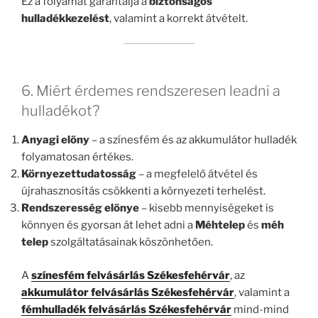
Ez a folyamat garantálja a
biztonságos
hulladékkezelést
, valamint a korrekt átvételt.
6. Miért érdemes rendszeresen leadni a
hulladékot?
Anyagi előny
– a színesfém és az akkumulátor hulladék
folyamatosan értékes.
Környezettudatosság
– a megfelelő átvétel és
újrahasznosítás csökkenti a környezeti terhelést.
Rendszeresség előnye
– kisebb mennyiségeket is
könnyen és gyorsan át lehet adni a
Méhtelep
és
méh
telep
szolgáltatásainak köszönhetően.
A
színesfém felvásárlás Székesfehérvár
, az
akkumulátor felvásárlás Székesfehérvár
, valamint a
fémhulladék felvásárlás Székesfehérvár
mind-mind