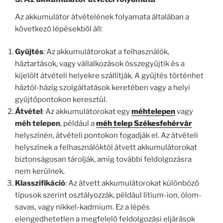
Az akkumulátor átvételének folyamata általában a
következő lépésekből áll:
Gyűjtés
: Az akkumulátorokat a felhasználók,
háztartások, vagy vállalkozások összegyűjtik és a
kijelölt átvételi helyekre szállítják. A gyűjtés történhet
háztól-házig szolgáltatások keretében vagy a helyi
gyűjtőpontokon keresztül.
Átvétel
: Az akkumulátorokat egy
méhtelepen
vagy
méh telepen
, például a
méh telep Székesfehérvár
helyszínén, átvételi pontokon fogadják el. Az átvételi
helyszínek a felhasználóktól átvett akkumulátorokat
biztonságosan tárolják, amíg további feldolgozásra
nem kerülnek.
Klasszifikáció
: Az átvett akkumulátorokat különböző
típusok szerint osztályozzák, például lítium-ion, ólom-
savas, vagy nikkel-kadmium. Ez a lépés
elengedhetetlen a megfelelő feldolgozási eljárások