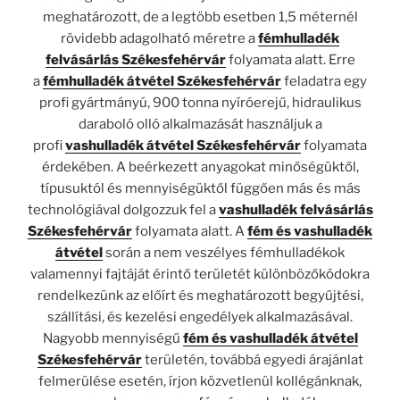
meghatározott, de a legtöbb esetben 1,5 méternél
rövidebb adagolható méretre a
fémhulladék
felvásárlás Székesfehérvár
folyamata alatt. Erre
a
fémhulladék átvétel Székesfehérvár
feladatra egy
profi gyártmányú, 900 tonna nyíróerejű, hidraulikus
daraboló olló alkalmazását használjuk a
profi
vashulladék átvétel Székesfehérvár
folyamata
érdekében. A beérkezett anyagokat minőségüktől,
típusuktól és mennyiségüktől függően más és más
technológiával dolgozzuk fel a
vashulladék felvásárlás
Székesfehérvár
folyamata alatt. A
fém és vashulladék
átvétel
során a nem veszélyes fémhulladékok
valamennyi fajtáját érintő területét különbözőkódokra
rendelkezünk az előírt és meghatározott begyűjtési,
szállítási, és kezelési engedélyek alkalmazásával.
Nagyobb mennyiségű
fém és vashulladék átvétel
Székesfehérvár
területén, továbbá egyedi árajánlat
felmerülése esetén, írjon közvetlenül kollégánknak,