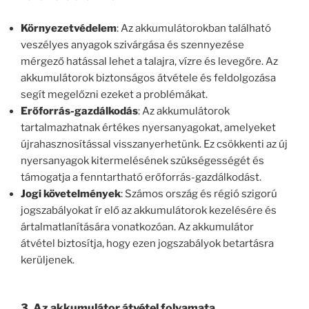
Környezetvédelem
: Az akkumulátorokban található
veszélyes anyagok szivárgása és szennyezése
mérgező hatással lehet a talajra, vízre és levegőre. Az
akkumulátorok biztonságos átvétele és feldolgozása
segít megelőzni ezeket a problémákat.
Erőforrás-gazdálkodás
: Az akkumulátorok
tartalmazhatnak értékes nyersanyagokat, amelyeket
újrahasznosítással visszanyerhetünk. Ez csökkenti az új
nyersanyagok kitermelésének szükségességét és
támogatja a fenntartható erőforrás-gazdálkodást.
Jogi követelmények
: Számos ország és régió szigorú
jogszabályokat ír elő az akkumulátorok kezelésére és
ártalmatlanítására vonatkozóan. Az akkumulátor
átvétel biztosítja, hogy ezen jogszabályok betartásra
kerüljenek.
3. Az akkumulátor átvétel folyamata