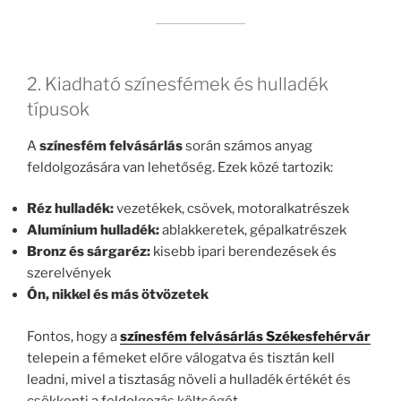
2. Kiadható színesfémek és hulladék
típusok
A
színesfém felvásárlás
során számos anyag
feldolgozására van lehetőség. Ezek közé tartozik:
Réz hulladék:
vezetékek, csövek, motoralkatrészek
Alumínium hulladék:
ablakkeretek, gépalkatrészek
Bronz és sárgaréz:
kisebb ipari berendezések és
szerelvények
Ón, nikkel és más ötvözetek
Fontos, hogy a
színesfém felvásárlás Székesfehérvár
telepein a fémeket előre válogatva és tisztán kell
leadni, mivel a tisztaság növeli a hulladék értékét és
csökkenti a feldolgozás költségét.