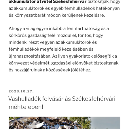
akkumulátor átvétel Székesfehérvár
biztosítják, hogy
az akkumulátorok és egyéb fémhulladékok hatékonyan
és környezetbarát módon kerüljenek kezelésre.
Ahogy a világ egyre inkább a fenntarthatóság és a
körkörös gazdaság felé mozdul el, fontos, hogy
mindenki részt vegyen az akkumulátorok és
fémhulladékok megfelelő kezelésében és
újrahasznosításában. Az ilyen gyakorlatok elősegítik a
környezet védelmét, gazdasági előnyöket biztosítanak,
és hozzájárulnak a közösségek jólétéhez.
BEKÜLDVE:
2023.10.27.
Vashulladék felvásárlás Székesfehérvári
méhtelepen!