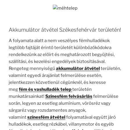
Akkumulátor átvétel Székesfehérvár területén!
A folyamata alatt a nem veszélyes fémhulladékok
legtöbb fajtáját érintő területét különbözőkódokra
rendelkezünk az előírt és meghatározott begyűjtési,
szállítási, és kezelési engedélyek biztosításával.
Rengeteg mennyiségű
akkumulátor átvétel
területén,
valamint egyedi árajánlat felmerülése esetén,
jelentkezzen közvetlenül cégünknél, és keresse
meg
fém és vashulladék telep
területén
munkatársainkat!
Színesfém felvásárlás
felmerülése
során, legyen az esetleg alumínium, vörösréz vagy
sárgaréz vagy rozsdamentes anyagok,
valamint
színesfém átvétel
folyamatával együtt járó
hulladékok, esetleg rézkábel, villanymotor és egyéb