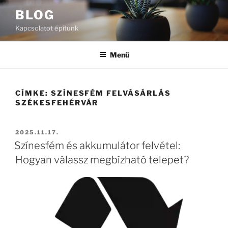
Tartalomhoz
BLOG
Kapcsolatot építünk
Menü
CÍMKE:
SZÍNESFÉM FELVÁSÁRLÁS
SZÉKESFEHÉRVÁR
BEKÜLDVE:
2025.11.17.
Színesfém és akkumulátor felvétel:
Hogyan válassz megbízható telepet?