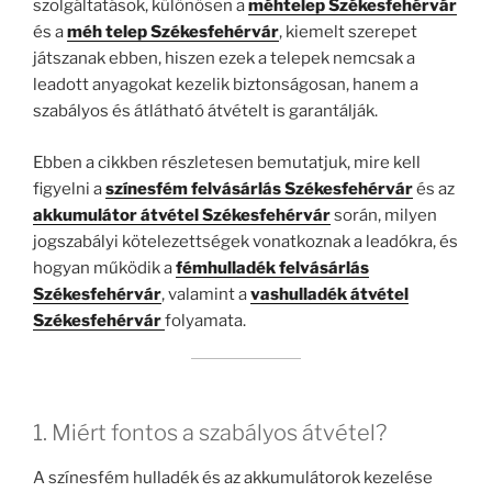
szolgáltatások, különösen a
méhtelep Székesfehérvár
és a
méh telep Székesfehérvár
, kiemelt szerepet
játszanak ebben, hiszen ezek a telepek nemcsak a
leadott anyagokat kezelik biztonságosan, hanem a
szabályos és átlátható átvételt is garantálják.
Ebben a cikkben részletesen bemutatjuk, mire kell
figyelni a
színesfém felvásárlás Székesfehérvár
és az
akkumulátor átvétel Székesfehérvár
során, milyen
jogszabályi kötelezettségek vonatkoznak a leadókra, és
hogyan működik a
fémhulladék felvásárlás
Székesfehérvár
, valamint a
vashulladék átvétel
Székesfehérvár
folyamata.
1. Miért fontos a szabályos átvétel?
A színesfém hulladék és az akkumulátorok kezelése