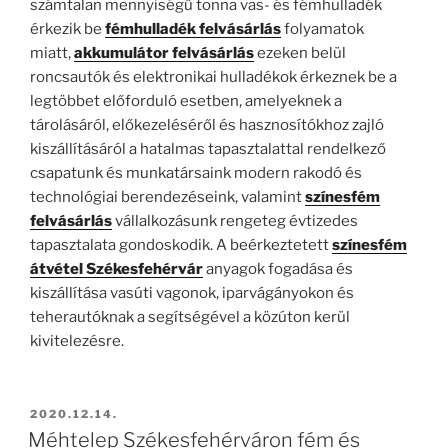
számtalan mennyiségű tonna vas- és fémhulladék
érkezik be
fémhulladék felvásárlás
folyamatok
miatt,
akkumulátor felvásárlás
ezeken belül
roncsautók és elektronikai hulladékok érkeznek be a
legtöbbet előforduló esetben, amelyeknek a
tárolásáról, előkezeléséről és hasznosítókhoz zajló
kiszállításáról a hatalmas tapasztalattal rendelkező
csapatunk és munkatársaink modern rakodó és
technológiai berendezéseink, valamint
színesfém
felvásárlás
vállalkozásunk rengeteg évtizedes
tapasztalata gondoskodik. A beérkeztetett
színesfém
átvétel Székesfehérvár
anyagok fogadása és
kiszállítása vasúti vagonok, iparvágányokon és
teherautóknak a segítségével a közúton kerül
kivitelezésre.
BEKÜLDVE:
2020.12.14.
Méhtelep Székesfehérváron fém és