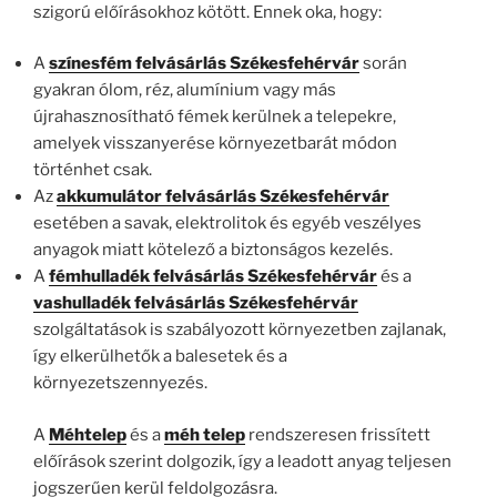
szigorú előírásokhoz kötött. Ennek oka, hogy:
A
színesfém felvásárlás Székesfehérvár
során
gyakran ólom, réz, alumínium vagy más
újrahasznosítható fémek kerülnek a telepekre,
amelyek visszanyerése környezetbarát módon
történhet csak.
Az
akkumulátor felvásárlás Székesfehérvár
esetében a savak, elektrolitok és egyéb veszélyes
anyagok miatt kötelező a biztonságos kezelés.
A
fémhulladék felvásárlás Székesfehérvár
és a
vashulladék felvásárlás Székesfehérvár
szolgáltatások is szabályozott környezetben zajlanak,
így elkerülhetők a balesetek és a
környezetszennyezés.
A
Méhtelep
és a
méh telep
rendszeresen frissített
előírások szerint dolgozik, így a leadott anyag teljesen
jogszerűen kerül feldolgozásra.