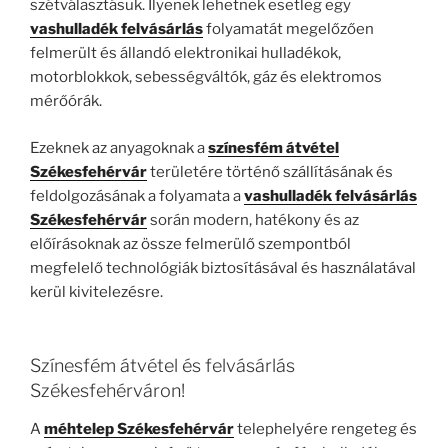
szétválasztásuk. Ilyenek lehetnek esetleg egy
vashulladék felvásárlás
folyamatát megelőzően
felmerült és állandó elektronikai hulladékok,
motorblokkok, sebességváltók, gáz és elektromos
mérőórák.
Ezeknek az anyagoknak a
színesfém átvétel
Székesfehérvár
területére történő szállításának és
feldolgozásának a folyamata a
vashulladék felvásárlás
Székesfehérvár
során modern, hatékony és az
előírásoknak az össze felmerülő szempontból
megfelelő technológiák biztosításával és használatával
kerül kivitelezésre.
Színesfém átvétel és felvásárlás
Székesfehérváron!
A
méhtelep Székesfehérvár
telephelyére rengeteg és