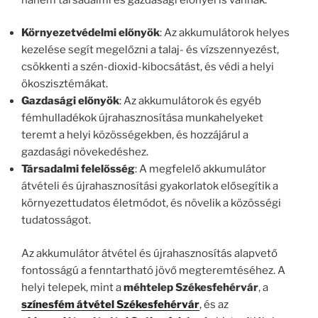
Környezetvédelmi előnyök
: Az akkumulátorok helyes
kezelése segít megelőzni a talaj- és vízszennyezést,
csökkenti a szén-dioxid-kibocsátást, és védi a helyi
ökoszisztémákat.
Gazdasági előnyök
: Az akkumulátorok és egyéb
fémhulladékok újrahasznosítása munkahelyeket
teremt a helyi közösségekben, és hozzájárul a
gazdasági növekedéshez.
Társadalmi felelősség
: A megfelelő akkumulátor
átvételi és újrahasznosítási gyakorlatok elősegítik a
környezettudatos életmódot, és növelik a közösségi
tudatosságot.
Az akkumulátor átvétel és újrahasznosítás alapvető
fontosságú a fenntartható jövő megteremtéséhez. A
helyi telepek, mint a
méhtelep Székesfehérvár
, a
színesfém átvétel Székesfehérvár
, és az