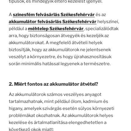
típusok, és mindegyik eltérő kezelést igényel.
A
színesfém felvásárlás Székesfehérvár
és az
akkumulátor felvásárlás Székesfehérvár
helyszínei,
például a
méhtelep Székesfehérvár
, specializálódtak
arra, hogy biztonságosan átvegyék és kezeljék az
akkumulátorokat. A megfelelő átvételi helyek
biztosítják, hogy az akkumulátorok ne jelentsenek
veszélyt a környezetre, és hogy újrahasznosításuk
során minimális hatással legyenek a természetre.
2. Miért fontos az akkumulátor átvétel?
Az akkumulátorok számos veszélyes anyagot
tartalmazhatnak, mint például ólom, kadmium és
higany, amelyek szivárgás esetén súlyos környezeti
problémákat okozhatnak. Az akkumulátorok helyes
kezelése és ártalmatlanítása elengedhetetlen a
következő okok miatt: