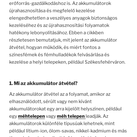
erőforrás-gazdálkodáshoz is. Az akkumulátorok
újrahasznosítása és megfelelő kezelése
elengedhetetlen a veszélyes anyagok biztonságos
kezeléséhez és az újrahasznosítási folyamatok
hatékony lebonyolításához. Ebben a cikkben
részletesen bemutatjuk, mit jelent az akkumulátor
átvétel, hogyan működik, és miért fontos a
színesfémek és fémhulladékok felvásárlása és
kezelése a helyi telepeken, például Székesfehérváron.
1. Mi az akkumulátor átvétel?
Az akkumulátor átvétel az a folyamat, amikor az
elhasználódott, sérült vagy nem kívánt
akkumulátorokat egy arra kijelölt helyszínen, például
egy
méhtelepen
vagy
méh telepen
leadják. Az
akkumulátorok különféle típusúak lehetnek, mint
például lítium-ion, ólom-savas, nikkel-kadmium és más