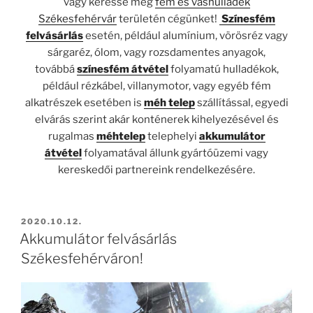
vagy keresse meg
fém és vashulladék
Székesfehérvár
területén cégünket!
Színesfém
felvásárlás
esetén, például alumínium, vörösréz vagy
sárgaréz, ólom, vagy rozsdamentes anyagok,
továbbá
színesfém átvétel
folyamatú hulladékok,
például rézkábel, villanymotor, vagy egyéb fém
alkatrészek esetében is
méh telep
szállítással, egyedi
elvárás szerint akár konténerek kihelyezésével és
rugalmas
méhtelep
telephelyi
akkumulátor
átvétel
folyamatával állunk gyártóüzemi vagy
kereskedői partnereink rendelkezésére.
BEKÜLDVE:
2020.10.12.
Akkumulátor felvásárlás
Székesfehérváron!