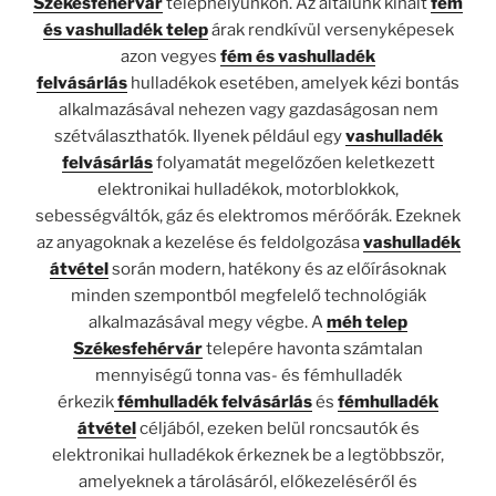
Székesfehérvár
telephelyünkön. Az általunk kínált
fém
és vashulladék
telep
árak rendkívül versenyképesek
azon vegyes
fém és vashulladék
felvásárlás
hulladékok esetében, amelyek kézi bontás
alkalmazásával nehezen vagy gazdaságosan nem
szétválaszthatók. Ilyenek például egy
vashulladék
felvásárlás
folyamatát megelőzően keletkezett
elektronikai hulladékok, motorblokkok,
sebességváltók, gáz és elektromos mérőórák. Ezeknek
az anyagoknak a kezelése és feldolgozása
vashulladék
átvétel
során modern, hatékony és az előírásoknak
minden szempontból megfelelő technológiák
alkalmazásával megy végbe. A
méh telep
Székesfehérvár
telepére havonta számtalan
mennyiségű tonna vas- és fémhulladék
érkezik
fémhulladék felvásárlás
és
fémhulladék
átvétel
céljából, ezeken belül roncsautók és
elektronikai hulladékok érkeznek be a legtöbbször,
amelyeknek a tárolásáról, előkezeléséről és