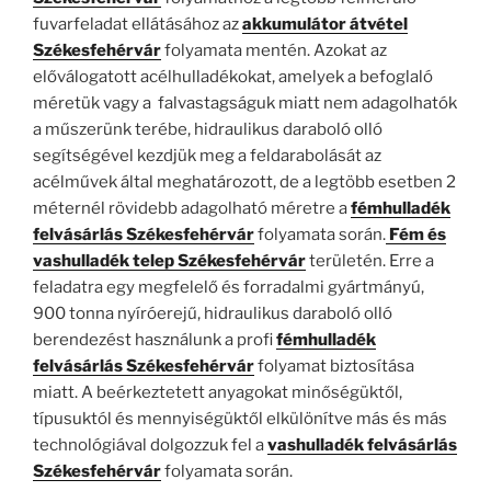
fuvarfeladat ellátásához az
akkumulátor átvétel
Székesfehérvár
folyamata mentén. Azokat az
előválogatott acélhulladékokat, amelyek a befoglaló
méretük vagy a falvastagságuk miatt nem adagolhatók
a műszerünk terébe, hidraulikus daraboló olló
segítségével kezdjük meg a feldarabolását az
acélművek által meghatározott, de a legtöbb esetben 2
méternél rövidebb adagolható méretre a
fémhulladék
felvásárlás Székesfehérvár
folyamata során.
Fém és
vashulladék telep Székesfehérvár
területén. Erre a
feladatra egy megfelelő és forradalmi gyártmányú,
900 tonna nyíróerejű, hidraulikus daraboló olló
berendezést használunk a profi
fémhulladék
felvásárlás Székesfehérvár
folyamat biztosítása
miatt. A beérkeztetett anyagokat minőségüktől,
típusuktól és mennyiségüktől elkülönítve más és más
technológiával dolgozzuk fel a
vashulladék felvásárlás
Székesfehérvár
folyamata során.