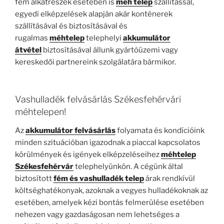
fém alkatrészek esetében is
méh telep
szállítással,
egyedi elképzelések alapján akár konténerek
szállításával és biztosításával és
rugalmas
méhtelep
telephelyi
akkumulátor
átvétel
biztosításával állunk gyártóüzemi vagy
kereskedői partnereink szolgálatára bármikor.
Vashulladék felvásárlás Székesfehérvári
méhtelepen!
Az
akkumulátor felvásárlás
folyamata és kondícióink
minden szituációban igazodnak a piaccal kapcsolatos
körülmények és igények elképzeléseihez
méhtelep
Székesfehérvár
telephelyünkön. A cégünk által
biztosított
fém és vashulladék
telep
árak rendkívül
költséghatékonyak, azoknak a vegyes hulladékoknak az
esetében, amelyek kézi bontás felmerülése esetében
nehezen vagy gazdaságosan nem lehetséges a