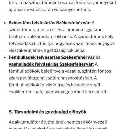
tartalmaz színesfémeket és más fémeket, amelyeket
újrahasznosítás során visszanyerhetünk.
Színesfém felvásárlás Székesfehérvár
: A
színesfémek, mint a réz és alumínium, gyakran
találhatók akkumulátorokban is. A színesfémek helyi
felvásárlása biztosítja, hogy ezek az értékes anyagok
visszakerüljenek a gazdasági ciklusba.
Fémhulladék felvásárlás Székesfehérvár
és
vashulladék felvásárlás Székesfehérvár
: A
fémhulladékok, beleértve a vasat is, szintén fontos
szerepet játszanak az újrahasznosításban. A
fémhulladékok felvásárlása és kezelése segít
csökkenteni az új nyersanyagok iránti keresletet.
5. Társadalmi és gazdasági előnyök
Az akkumulátor átvételének nemcsak környezeti,
hanem társadalmi és gazdasági előnyei is vannak: