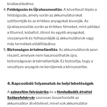
kiválasztásához.
Feldolgozás és Újrahasznosítás
: A következő lépés a
feldolgozás, amely során az akkumulátorokat
szétbontják és az értékes anyagokat kivonják. Az
újrahasznosítás során az értékes fémeket, mint például
a lítiumot, kobaltot, ólmot és egyéb anyagokat,
visszanyerik és felhasználják új akkumulátorok vagy
más termékek előállításához.
Biztonságos ártalmatlanítás
: Az akkumulátorok azon
részeit, amelyek nem hasznosíthatók újra,
biztonságosan ártalmatlanítják. Ez biztosítja, hogy a
veszélyes anyagok ne kerüljenek a környezetbe.
4. Kapcsolódó folyamatok és helyi lehetőségek
A
színesfém felvásárlás
és a
fémhulladék átvétel
Székesfehérvár
szorosan összefonódik az
akkumulátor átvételével, mivel sok akkumulátor