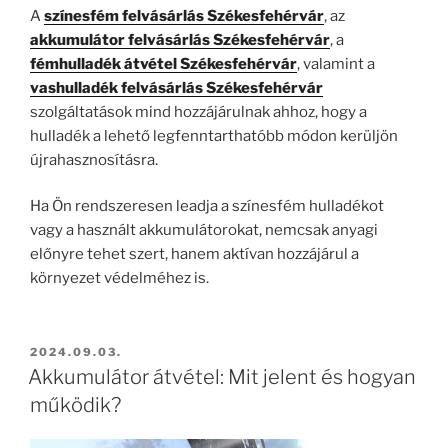
A
színesfém felvásárlás Székesfehérvár
, az
akkumulátor felvásárlás Székesfehérvár
, a
fémhulladék átvétel Székesfehérvár
, valamint a
vashulladék felvásárlás Székesfehérvár
szolgáltatások mind hozzájárulnak ahhoz, hogy a
hulladék a lehető legfenntarthatóbb módon kerüljön
újrahasznosításra.
Ha Ön rendszeresen leadja a színesfém hulladékot
vagy a használt akkumulátorokat, nemcsak anyagi
előnyre tehet szert, hanem aktívan hozzájárul a
környezet védelméhez is.
BEKÜLDVE:
2024.09.03.
Akkumulátor átvétel: Mit jelent és hogyan
működik?