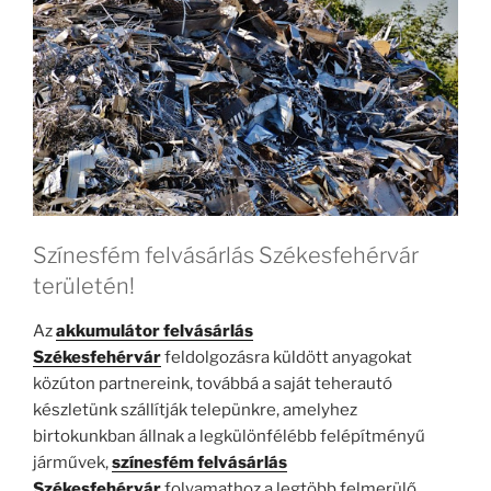
Színesfém felvásárlás Székesfehérvár
területén!
Az
a
kkumulátor felvásárlás
Székesfehérvár
feldolgozásra küldött anyagokat
közúton partnereink, továbbá a saját teherautó
készletünk szállítják telepünkre, amelyhez
birtokunkban állnak a legkülönfélébb felépítményű
járművek,
színesfém felvásárlás
Székesfehérvár
folyamathoz a legtöbb felmerülő