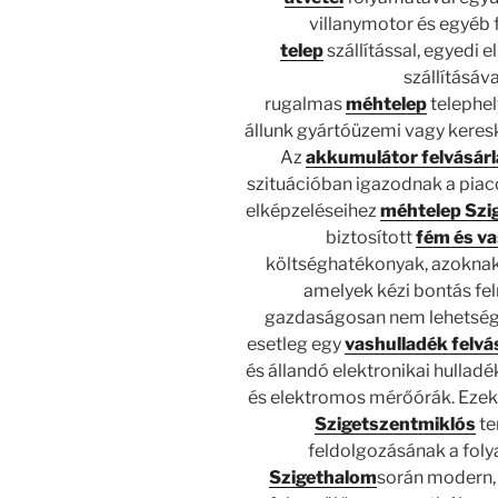
villanymotor és egyéb 
telep
szállítással, egyedi 
szállításáva
rugalmas
méhtelep
telephel
állunk gyártóüzemi vagy keresk
Az
akkumulátor felvásárl
szituációban igazodnak a piac
elképzeléseihez
méhtelep Szi
biztosított
fém és va
költséghatékonyak, azoknak
amelyek kézi bontás fe
gazdaságosan nem lehetséges
esetleg egy
vashulladék felvá
és állandó elektronikai hulla
és elektromos mérőórák. Eze
Szigetszentmiklós
te
feldolgozásának a fol
Szigethalom
során modern, 