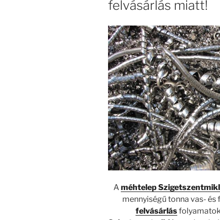
felvásárlás miatt!
A
méhtelep Szigetszentmik
mennyiségű tonna vas- és 
felvásárlás
folyamatok