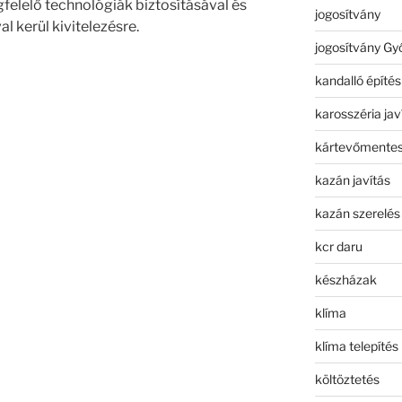
elelő technológiák biztosításával és
jogosítvány
l kerül kivitelezésre.
jogosítvány Gy
kandalló építés
karosszéria jav
kártevőmentes
kazán javítás
kazán szerelés
kcr daru
készházak
klíma
klíma telepítés
költöztetés