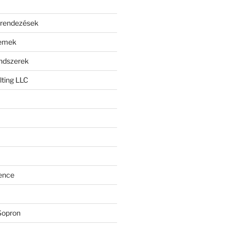
erendezések
lemek
endszerek
ting LLC
ence
Sopron