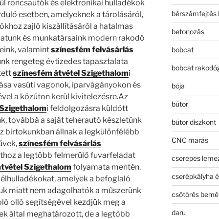
ül roncsautók és elektronikai hulladékok
bérszámfejtés 
rduló esetben, amelyeknek a tárolásáról,
ókhoz zajló kiszállításáról a hatalmas
betonozás
apatunk és munkatársaink modern rakodó
eink, valamint
színesfém felvásárlás
bobcat
sunk rengeteg évtizedes tapasztalata
bobcat rakodó
tett
színesfém átvétel Szigethalom
i
tása vasúti vagonok, iparvágányokon és
bója
vel a közúton kerül kivitelezésre.Az
bútor
 Szigethalom
i feldolgozásra küldött
, továbbá a saját teherautó készletünk
bútor diszkont
ez birtokunkban állnak a legkülönfélébb
CNC marás
űvek,
színesfém felvásárlás
hoz a legtöbb felmerülő fuvarfeladat
cserepes leme
tvétel Szigethalom
folyamata mentén.
cserépkályha é
élhulladékokat, amelyek a befoglaló
uk miatt nem adagolhatók a műszerünk
csőtörés bemé
oló olló segítségével kezdjük meg a
daru
k által meghatározott, de a legtöbb