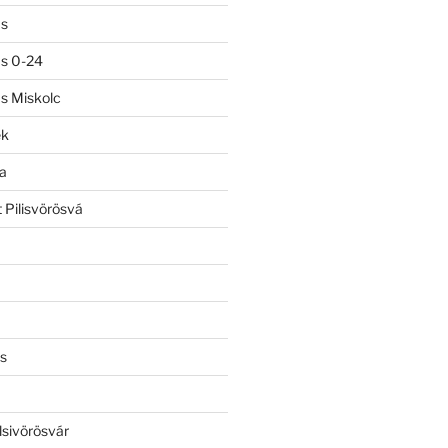
ás
ás 0-24
ás Miskolc
ek
a
 Pilisvörösvá
s
lsivörösvár