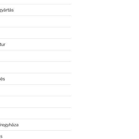
gyártás
tur
lés
íregyháza
ás