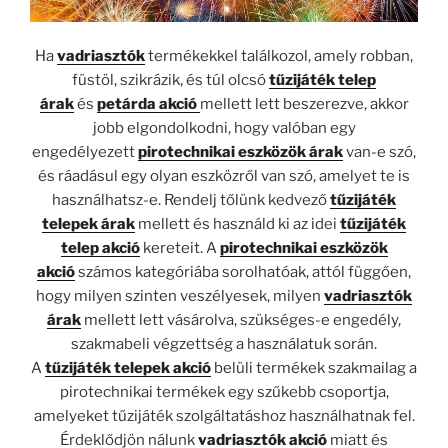
Ha
vadriasztók
termékekkel találkozol, amely robban,
füstöl, szikrázik, és túl olcsó
tűzijáték telep
árak
és
petárda akció
mellett lett beszerezve, akkor
jobb elgondolkodni, hogy valóban egy
engedélyezett
pirotechnikai eszközök árak
van-e szó,
és ráadásul egy olyan eszközről van szó, amelyet te is
használhatsz-e. Rendelj tőlünk kedvező
tűzijáték
telepek árak
mellett és használd ki az idei
tűzijáték
telep akció
kereteit. A
pirotechnikai eszközök
akció
számos kategóriába sorolhatóak, attól függően,
hogy milyen szinten veszélyesek, milyen
vadriasztók
árak
mellett lett vásárolva, szükséges-e engedély,
szakmabeli végzettség a használatuk során.
A
tűzijáték telepek akció
belüli termékek szakmailag a
pirotechnikai termékek egy szűkebb csoportja,
amelyeket tűzijáték szolgáltatáshoz használhatnak fel.
Érdeklődjön nálunk
vadriasztók akció
miatt és