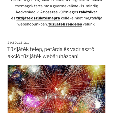
csomagok tartalma a gyermekeiknek is mindig
kedveskedik. Az összes különleges
rakéták
at
és
tűzijáték születésnapra
kellékeinket megtalálja
webshopunkban,
tűzijáték rendelés
velünk!
BEKÜLDVE:
2020.12.21.
Tűzijáték telep, petárda és vadriasztó
akció tűzijáték webáruházban!