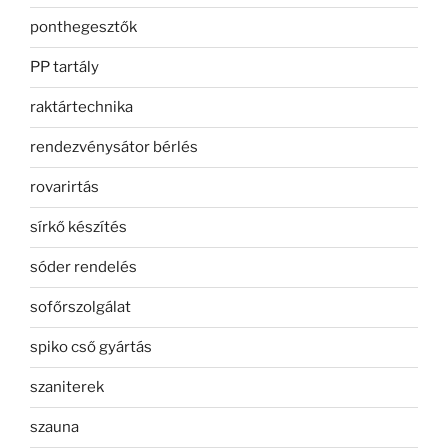
ponthegesztők
PP tartály
raktártechnika
rendezvénysátor bérlés
rovarirtás
sírkő készítés
sóder rendelés
sofőrszolgálat
spiko cső gyártás
szaniterek
szauna