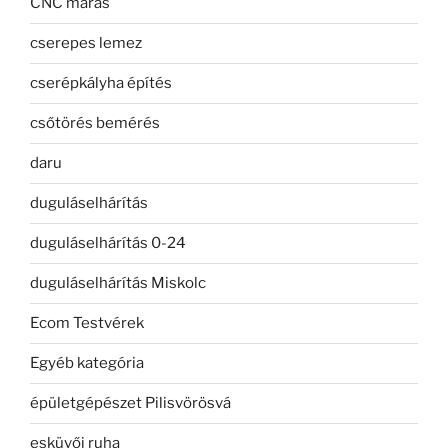
CNC marás
cserepes lemez
cserépkályha építés
csőtörés bemérés
daru
duguláselhárítás
duguláselhárítás 0-24
duguláselhárítás Miskolc
Ecom Testvérek
Egyéb kategória
épületgépészet Pilisvörösvá
esküvői ruha