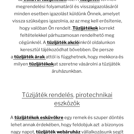
megrendelési folyamatáról és visszaigazolásáról
minden esetben igazolást küldünk Önnek, amelyet
vissza szükséges igazolnia, az az meg kell erősítenie,
hogy valóban Ön rendelt .
Tűzijátékok
korrekt
feltételekkel párhuzamosan rendelhető meg
cégünknél. A
tűzijáték akció
inkról oldalunkon
keresztül tájékozódhat bővebben. De persze
a
tűzijáték árak
attól is függhetnek, hogy mekkora és
milyen
tűzijátékok
at szeretne vásárolni a tűzijáték
áruházunkban.
Tűzijáték rendelés
,
pirotechnikai
eszközök
A
tűzijátékok esküvőkre
egy remek és szuper döntés
lehet annak érdekében, hogy feldobjuk azt a bizonyos
nagy napot,
tűzijáték webáruház
vállalkozásunk segít