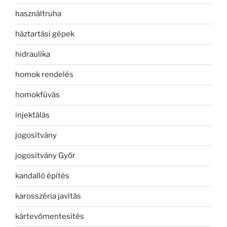
használtruha
háztartási gépek
hidraulika
homok rendelés
homokfúvás
injektálás
jogosítvány
jogosítvány Győr
kandalló építés
karosszéria javítás
kártevőmentesítés