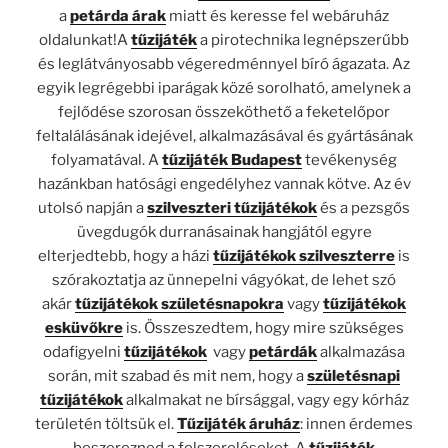
a
petárda árak
miatt és keresse fel webáruház
oldalunkat!A
tűzijáték
a pirotechnika legnépszerűbb
és leglátványosabb végeredménnyel bíró ágazata. Az
egyik legrégebbi iparágak közé sorolható, amelynek a
fejlődése szorosan összeköthető a feketelőpor
feltalálásának idejével, alkalmazásával és gyártásának
folyamatával. A
tűzijáték Budapest
tevékenység
hazánkban hatósági engedélyhez vannak kötve. Az év
utolsó napján a
szilveszteri tűzijátékok
és a pezsgős
üvegdugók durranásainak hangjától egyre
elterjedtebb, hogy a házi
tűzijátékok szilveszterre
is
szórakoztatja az ünnepelni vágyókat, de lehet szó
akár
tűzijátékok születésnapokra
vagy
tűzijátékok
esküvőkre
is. Összeszedtem, hogy mire szükséges
odafigyelni
tűzijátékok
vagy
petárdák
alkalmazása
során, mit szabad és mit nem, hogy a
születésnapi
tűzijátékok
alkalmakat ne bírsággal, vagy egy kórház
területén töltsük el.
Tűzijáték áruház
: innen érdemes
beszerezned a felszereléseket. A
tűzijáték