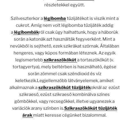
részletekkel együtt.
Szilveszterkor a
légibomba
tűzijátékot is viszik mint a
cukrot. Amíg nem volt légibomba tűzijáték addig
a
légibombák
ról csak úgy halhattunk, hogy a háborúk
során a katonák azt használták fegyverként. Mint a
nevükből is sejthető, ezek szikrákat szórnak. Általában
hengeres, vagy kúpos formában léteznek. Az egyik
legismertebb
szikraszökőkút
a tortaszökőkút (v.
tortagyertya), mely beltérben is használható, égése
során zömmel csak széndioxid és víz
keletkezik.Legjellemzőbb látványelemek, amiket
alkalmaznak a
szikraszökőkút tűzijáték
oknál az ezüst
szikraeső, ezüst szikraeső kombinálva színes
gömbökkel, vagy recsegőkkel, illetve ugyanezek a
variációk arany színben is.
Szikraszökőkút tűzijáték
árak
miatt keresse cégünket bizalommal.