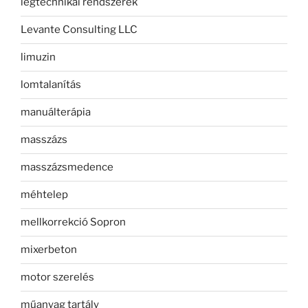
légtechnikai rendszerek
Levante Consulting LLC
limuzin
lomtalanítás
manuálterápia
masszázs
masszázsmedence
méhtelep
mellkorrekció Sopron
mixerbeton
motor szerelés
műanyag tartály