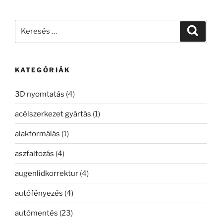
Keresés
Keresé
a
következő
kifejezésre:
KATEGÓRIÁK
3D nyomtatás
(4)
acélszerkezet gyártás
(1)
alakformálás
(1)
aszfaltozás
(4)
augenlidkorrektur
(4)
autófényezés
(4)
autómentés
(23)