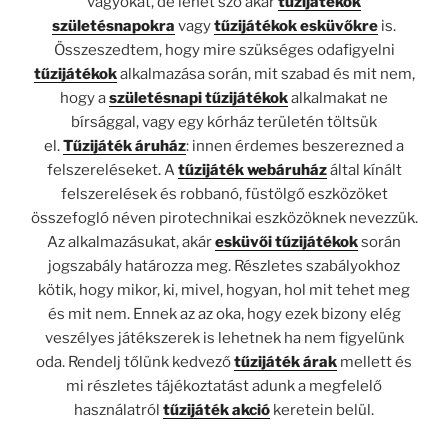
vágyókat, de lehet szó akár
tűzijátékok
születésnapokra
vagy
tűzijátékok esküvőkre
is.
Összeszedtem, hogy mire szükséges odafigyelni
tűzijátékok
alkalmazása során, mit szabad és mit nem,
hogy a
születésnapi tűzijátékok
alkalmakat ne
bírsággal, vagy egy kórház területén töltsük
el.
Tűzijáték áruház
: innen érdemes beszerezned a
felszereléseket. A
tűzijáték webáruház
által kínált
felszerelések és robbanó, füstölgő eszközöket
összefogló néven pirotechnikai eszközöknek nevezzük.
Az alkalmazásukat, akár
esküvői tűzijátékok
során
jogszabály határozza meg. Részletes szabályokhoz
kötik, hogy mikor, ki, mivel, hogyan, hol mit tehet meg
és mit nem. Ennek az az oka, hogy ezek bizony elég
veszélyes játékszerek is lehetnek ha nem figyelünk
oda. Rendelj tőlünk kedvező
tűzijáték árak
mellett és
mi részletes tájékoztatást adunk a megfelelő
használatról
tűzijáték akció
keretein belül.