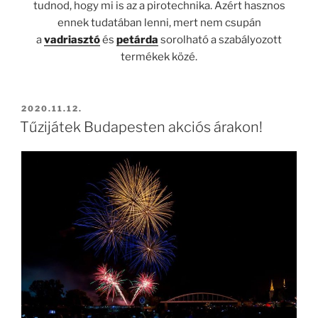
tudnod, hogy mi is az a pirotechnika. Azért hasznos
ennek tudatában lenni, mert nem csupán
a
vadriasztó
és
petárda
sorolható a szabályozott
termékek közé.
BEKÜLDVE:
2020.11.12.
Tűzijátek Budapesten akciós árakon!