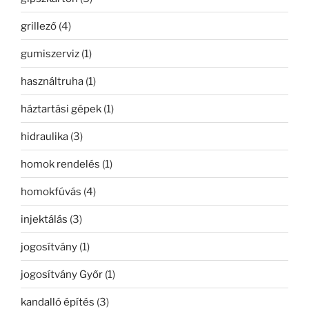
grillező
(4)
gumiszerviz
(1)
használtruha
(1)
háztartási gépek
(1)
hidraulika
(3)
homok rendelés
(1)
homokfúvás
(4)
injektálás
(3)
jogosítvány
(1)
jogosítvány Győr
(1)
kandalló építés
(3)