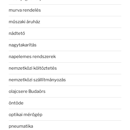
murva rendelés
műszaki áruház
nádtető
nagytakarítás
napelemes rendszerek
nemzetközi költöztetés
nemzetközi szállítmányozás
olajcsere Budaörs
öntöde
optikai mérőgép
pneumatika