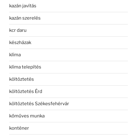
kazán javítás
kazán szerelés
kcr daru
készházak
klíma
klíma telepítés
költöztetés
költöztetés Érd
költöztetés Székesfehérvár
kőműves munka
konténer