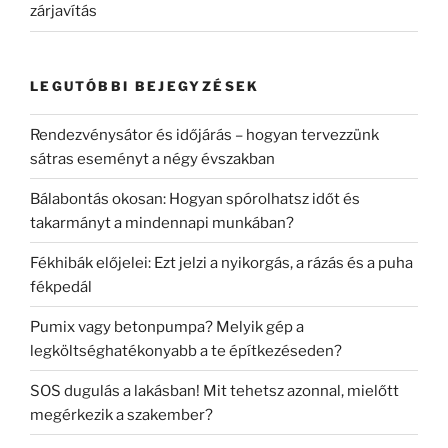
zárjavítás
LEGUTÓBBI BEJEGYZÉSEK
Rendezvénysátor és időjárás – hogyan tervezzünk
sátras eseményt a négy évszakban
Bálabontás okosan: Hogyan spórolhatsz időt és
takarmányt a mindennapi munkában?
Fékhibák előjelei: Ezt jelzi a nyikorgás, a rázás és a puha
fékpedál
Pumix vagy betonpumpa? Melyik gép a
legköltséghatékonyabb a te építkezéseden?
SOS dugulás a lakásban! Mit tehetsz azonnal, mielőtt
megérkezik a szakember?