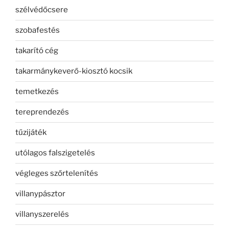
szélvédőcsere
szobafestés
takarító cég
takarmánykeverő-kiosztó kocsik
temetkezés
tereprendezés
tűzijáték
utólagos falszigetelés
végleges szőrtelenítés
villanypásztor
villanyszerelés