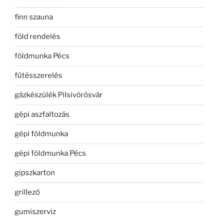
finn szauna
föld rendelés
földmunka Pécs
fűtésszerelés
gázkészülék Pilsivörösvár
gépi aszfaltozás
gépi földmunka
gépi földmunka Pécs
gipszkarton
grillező
gumiszerviz