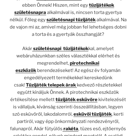
ebben Önnek! Hiszen, mint egy
tűzijátékok
születésnapra
alkalmával is, nincsen torta gyertya
nélkül. Főleg egy
születésnapi tűzijáték
alkalmával. Na
de vajon mi az, amivel még jobban fel lehetséges dobni
a torta és a gyertyák összhangját?
Akár
születésnapi tűzijátékok
kal, amelyet
webáruházunkban széles választékkal elérhet és
megrendelhet,
pirotechnikai
eszközök
berendezéseket! Az egész év folyamán
engedélyezett termékekkel kereskedünk
csak!
Tűzijáték telepek árak
kedvező részletekkel
együtt kínáljuk Önnek. A pirotechnikai eszközök
értékesítése mellett
tűzijáték esküvőre
kivitelezését
is vállaljuk, kívánság szerinti összeállításban, legyen
szó esküvőről, lakodalomról,
esküvői tűzijáték
, kerti
partiról, vagy épp önkormányzati rendezvényről,
falunapról. Akár fütyülős
rakéta
, tüzes eső, ejtőernyős
rakétára gondol, nálunk mindent megtalál. A családi