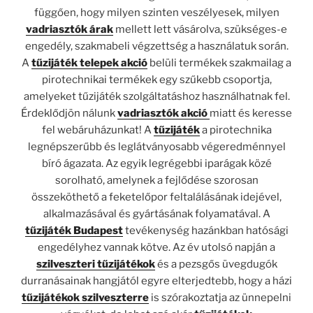
függően, hogy milyen szinten veszélyesek, milyen
vadriasztók árak
mellett lett vásárolva, szükséges-e
engedély, szakmabeli végzettség a használatuk során.
A
tűzijáték telepek akció
belüli termékek szakmailag a
pirotechnikai termékek egy szűkebb csoportja,
amelyeket tűzijáték szolgáltatáshoz használhatnak fel.
Érdeklődjön nálunk
vadriasztók akció
miatt és keresse
fel webáruházunkat! A
tűzijáték
a pirotechnika
legnépszerűbb és leglátványosabb végeredménnyel
bíró ágazata. Az egyik legrégebbi iparágak közé
sorolható, amelynek a fejlődése szorosan
összeköthető a feketelőpor feltalálásának idejével,
alkalmazásával és gyártásának folyamatával. A
tűzijáték Budapest
tevékenység hazánkban hatósági
engedélyhez vannak kötve. Az év utolsó napján a
szilveszteri tűzijátékok
és a pezsgős üvegdugók
durranásainak hangjától egyre elterjedtebb, hogy a házi
tűzijátékok szilveszterre
is szórakoztatja az ünnepelni