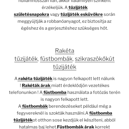
hullámhosszán van, akkor valamilyen színként
érzékeljük. A
tűzijáték
születésnapokra
vagy
tűzijáték esküvőkre
során
meggyújtják a robbanóanyagot, ez biztosítja az
égéshez és a gerjesztéshez szükséges hőt.
Rakéta
tűzijáték
,
füstbombák
,
szikraszökőkút
tűzijáték
A
rakéta tűzijáték
is nagyon felkapott lett nálunk
!
Rakéták árak
miatt érdeklődjön vezetékes
telefonunkon ! A
füstbomba
használata a fotózás terén
is nagyon felkapott lett.
A
füstbombák
berendezéseket például még a
fegyvereknél is szokták használni.A
füstbomba
tűzijáték
ot otthon sose kezdjük el készíteni, abból
hatalmas baj lehet.
Füstbombák árak
korrekt