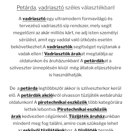
Petárda
,
vadriasztó
széles választékban!
A
vadriasztó
egy ultramodern formavilágú és
tervezésű vadriasztó síp rendszer, mely segít
megelőzni az akár milliós kárt, ne adj isten személyi
sérülést, amit egy vaddal való ütközés esetén
bekövetkezhet.A
vadriasztók
segítséget nyújtanak a
vadak ellen !
Vadriasztók árak
at megtalálja az
oldalunkon és áruházunkban! A
petárdák
at a
szilveszter ünneplésén kívül még állatok elijesztésére
is használhatják.
De a
petárda
legtöbbszőr akkor is szilveszterkor kerül
elő. A
petárdák akció
król olvasson tűzijáték webáruház
oldalunkon! A
pirotechnikai eszközök
több kategóriára
lettek lebontva.
Pirotechnikai eszközök
árak
kedvezően cégünknél.
Tűzijáték áruház
unkban
mindent meg fog találni, amire csak szüksége lehet
az
esküvői tűzijátékok
hoz. A
tűzijáték
termék