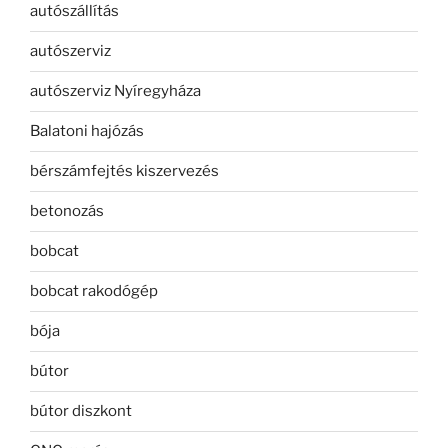
autószállítás
autószerviz
autószerviz Nyíregyháza
Balatoni hajózás
bérszámfejtés kiszervezés
betonozás
bobcat
bobcat rakodógép
bója
bútor
bútor diszkont