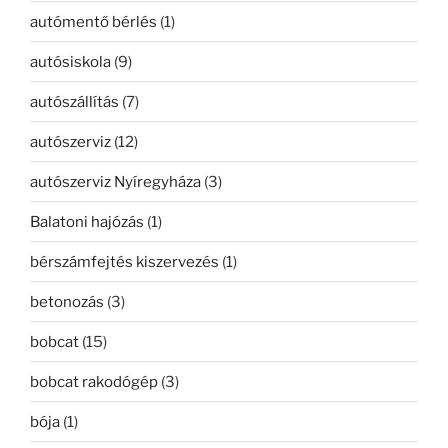
autómentő bérlés
(1)
autósiskola
(9)
autószállítás
(7)
autószerviz
(12)
autószerviz Nyíregyháza
(3)
Balatoni hajózás
(1)
bérszámfejtés kiszervezés
(1)
betonozás
(3)
bobcat
(15)
bobcat rakodógép
(3)
bója
(1)