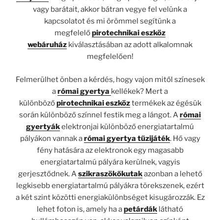
vagy barátait, akkor bátran vegye fel velünk a
kapcsolatot és mi örömmel segítünk a
megfelelő
pirotechnikai eszköz
webáruház
kiválasztásában az adott alkalomnak
megfelelően!
Felmerülhet önben a kérdés, hogy vajon mitől színesek
a
római gyertya
kellékek? Mert a
különböző
pirotechnikai eszköz
termékek az égésük
során különböző színnel festik meg a lángot. A
római
gyertyák
elektronjai különböző energiatartalmú
pályákon vannak a
római gyertya tűzijáték
. Hő vagy
fény hatására az elektronok egy magasabb
energiatartalmú pályára kerülnek, vagyis
gerjesztődnek. A
szikraszökőkutak
azonban a lehető
legkisebb energiatartalmú pályákra törekszenek, ezért
a két szint közötti energiakülönbséget kisugározzák. Ez
lehet foton is, amely ha a
petárdák
látható