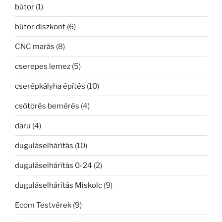
bútor
(1)
bútor diszkont
(6)
CNC marás
(8)
cserepes lemez
(5)
cserépkályha építés
(10)
csőtörés bemérés
(4)
daru
(4)
duguláselhárítás
(10)
duguláselhárítás 0-24
(2)
duguláselhárítás Miskolc
(9)
Ecom Testvérek
(9)