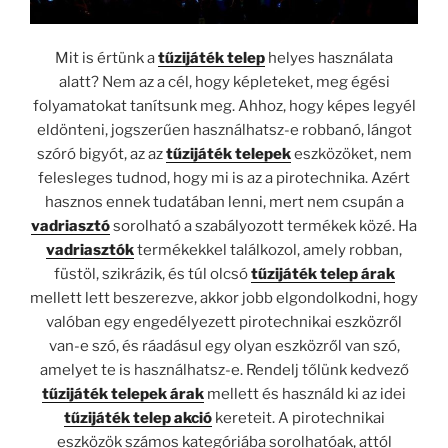
Mit is értünk a
tűzijáték telep
helyes használata
alatt? Nem az a cél, hogy képleteket, meg égési
folyamatokat tanítsunk meg. Ahhoz, hogy képes legyél
eldönteni, jogszerűen használhatsz-e robbanó, lángot
szóró bigyót, az az
tűzijáték telepek
eszközöket, nem
felesleges tudnod, hogy mi is az a pirotechnika. Azért
hasznos ennek tudatában lenni, mert nem csupán a
vadriasztó
sorolható a szabályozott termékek közé. Ha
vadriasztók
termékekkel találkozol, amely robban,
füstöl, szikrázik, és túl olcsó
tűzijáték telep árak
mellett lett beszerezve, akkor jobb elgondolkodni, hogy
valóban egy engedélyezett pirotechnikai eszközről
van-e szó, és ráadásul egy olyan eszközről van szó,
amelyet te is használhatsz-e. Rendelj tőlünk kedvező
tűzijáték telepek árak
mellett és használd ki az idei
tűzijáték telep akció
kereteit. A pirotechnikai
eszközök számos kategóriába sorolhatóak, attól