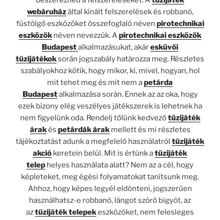
webáruház
által kínált felszerelések és robbanó,
füstölgő eszközöket összefoglaló néven
pirotechnikai
eszközök
néven nevezzük. A
pirotechnikai eszközök
Budapest
alkalmazásukat, akár
esküvői
tűzijátékok
során jogszabály határozza meg. Részletes
szabályokhoz kötik, hogy mikor, ki, mivel, hogyan, hol
mit tehet meg és mit nem a
petárda
Budapest
alkalmazása során. Ennek az az oka, hogy
ezek bizony elég veszélyes játékszerek is lehetnek ha
nem figyelünk oda. Rendelj tőlünk kedvező
tűzijáték
árak
és
petárdák árak
mellett és mi részletes
tájékoztatást adunk a megfelelő használatról
tűzijáték
akció
keretein belül. Mit is értünk a
tűzijáték
telep
helyes használata alatt? Nem az a cél, hogy
képleteket, meg égési folyamatokat tanítsunk meg.
Ahhoz, hogy képes legyél eldönteni, jogszerűen
használhatsz-e robbanó, lángot szóró bigyót, az
az
tűzijáték telepek
eszközöket, nem felesleges