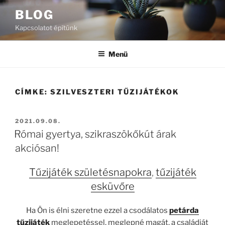
Tartalomhoz
BLOG
Kapcsolatot építünk
Menü
CÍMKE:
SZILVESZTERI TŰZIJÁTÉKOK
BEKÜLDVE:
2021.09.08.
Római gyertya, szikraszökőkút árak
akciósan!
Tűzijáték születésnapokra
,
tűzijáték
esküvőre
Ha Ön is élni szeretne ezzel a csodálatos
petárda
tűzijáték
meglepetéssel, meglepné magát, a családját