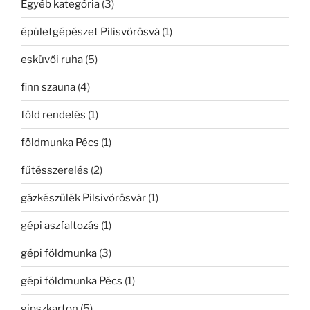
Egyéb kategória
(3)
épületgépészet Pilisvörösvá
(1)
esküvői ruha
(5)
finn szauna
(4)
föld rendelés
(1)
földmunka Pécs
(1)
fűtésszerelés
(2)
gázkészülék Pilsivörösvár
(1)
gépi aszfaltozás
(1)
gépi földmunka
(3)
gépi földmunka Pécs
(1)
gipszkarton
(5)