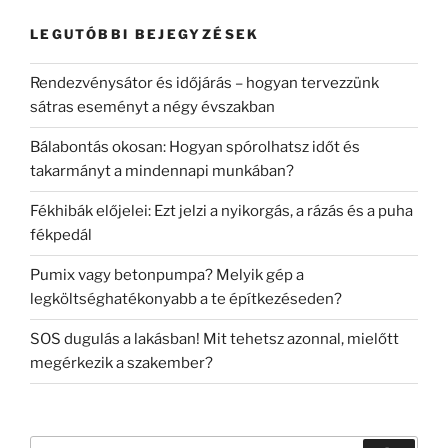
LEGUTÓBBI BEJEGYZÉSEK
Rendezvénysátor és időjárás – hogyan tervezzünk
sátras eseményt a négy évszakban
Bálabontás okosan: Hogyan spórolhatsz időt és
takarmányt a mindennapi munkában?
Fékhibák előjelei: Ezt jelzi a nyikorgás, a rázás és a puha
fékpedál
Pumix vagy betonpumpa? Melyik gép a
legköltséghatékonyabb a te építkezéseden?
SOS dugulás a lakásban! Mit tehetsz azonnal, mielőtt
megérkezik a szakember?
Keresés