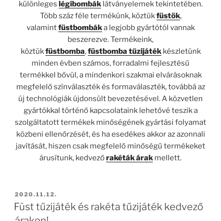
különleges
légibombák
látványelemek tekintetében.
Több száz féle termékünk, köztük
füstök
,
valamint
füstbombák
a legjobb gyártótól vannak
beszerezve. Termékeink,
köztük
füstbomba
,
füstbomba tűzijáték
készletünk
minden évben számos, forradalmi fejlesztésű
termékkel bővül, a mindenkori szakmai elvárásoknak
megfelelő színválaszték és formaválaszték, továbbá az
új technológiák újdonsült bevezetésével. A közvetlen
gyártókkal történő kapcsolataink lehetővé teszik a
szolgáltatott termékek minőségének gyártási folyamat
közbeni ellenőrzését, és ha esedékes akkor az azonnali
javítását, hiszen csak megfelelő minőségű termékeket
árusítunk, kedvező
rakéták árak
mellett.
BEKÜLDVE:
2020.11.12.
Füst tűzijáték és rakéta tűzijáték kedvező
árakon!