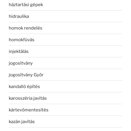
háztartási gépek
hidraulika
homok rendelés
homokfúvás
injektálás
jogosítvány
jogosítvány Győr
kandalló építés
karosszéria javítás
kártevőmentesítés
kazán javítás