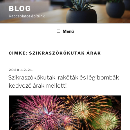
Tartalomhoz
BLOG
Kapcsolatot építünk
Menü
CÍMKE:
SZIKRASZÖKŐKUTAK ÁRAK
BEKÜLDVE:
2020.12.21.
Szikraszökőkutak, rakéták és légibombák
kedvező árak mellett!