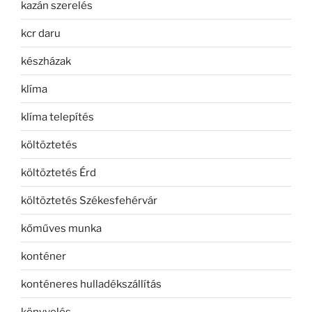
kazán szerelés
kcr daru
készházak
klíma
klíma telepítés
költöztetés
költöztetés Érd
költöztetés Székesfehérvár
kőműves munka
konténer
konténeres hulladékszállítás
könyvelés