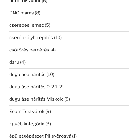
bútor diszkont
(6)
CNC marás
(8)
cserepes lemez
(5)
cserépkályha építés
(10)
csőtörés bemérés
(4)
daru
(4)
duguláselhárítás
(10)
duguláselhárítás 0-24
(2)
duguláselhárítás Miskolc
(9)
Ecom Testvérek
(9)
Egyéb kategória
(3)
épületgépészet Pilisvörösvá
(1)