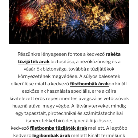
Részünkre lényegesen fontos a kedvező
rakéta
tűzijáték árak
biztosítása, a nézőközönség és a
vásárlók biztonsága, továbbá a tűzijátékok
környezetének megvédése. A súlyos balesetek
elkerülése miatt a kedvező
füstbombák árak
on kínált
eszközeink használata speciális, erre a célra
kivitelezett erős repeszmentes üvegszálas vetőcsövek
használatával megy végbe. A látványterveket mindig
egy tapasztalt, pirotechnikai és számítástechnikai
ismeretekkel bíró designer állítja össze,
kedvező
füstbomba tűzijáték árak
mellett. A legtöbb
kedvező
légibombák árak
mellett kínált termékünk