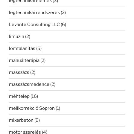
légtechnikai elemek
(3)
légtechnikai rendszerek
(2)
Levante Consulting LLC
(6)
limuzin
(2)
lomtalanítás
(5)
manuálterápia
(2)
masszázs
(2)
masszázsmedence
(2)
méhtelep
(16)
mellkorrekció Sopron
(1)
mixerbeton
(9)
motor szerelés
(4)