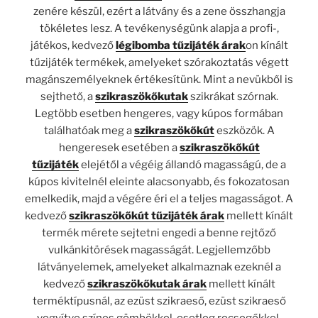
zenére készül, ezért a látvány és a zene összhangja
tökéletes lesz. A tevékenységünk alapja a profi-,
játékos, kedvező
légibomba tűzijáték árak
on kínált
tűzijáték termékek, amelyeket szórakoztatás végett
magánszemélyeknek értékesítünk. Mint a nevükből is
sejthető, a
szikraszökőkutak
szikrákat szórnak.
Legtöbb esetben hengeres, vagy kúpos formában
találhatóak meg a
szikraszökőkút
eszközök. A
hengeresek esetében a
szikraszökőkút
tűzijáték
elejétől a végéig állandó magasságú, de a
kúpos kivitelnél eleinte alacsonyabb, és fokozatosan
emelkedik, majd a végére éri el a teljes magasságot. A
kedvező
szikraszökőkút tűzijáték árak
mellett kínált
termék mérete sejtetni engedi a benne rejtőző
vulkánkitörések magasságát. Legjellemzőbb
látványelemek, amelyeket alkalmaznak ezeknél a
kedvező
szikraszökőkutak árak
mellett kínált
terméktípusnál, az ezüst szikraeső, ezüst szikraeső