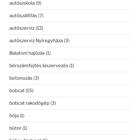
autósiskola
(9)
autószállítás
(7)
autószerviz
(12)
autószerviz Nyíregyháza
(3)
Balatoni hajózás
(1)
bérszámfejtés kiszervezés
(1)
betonozás
(3)
bobcat
(15)
bobcat rakodógép
(3)
bója
(1)
bútor
(1)