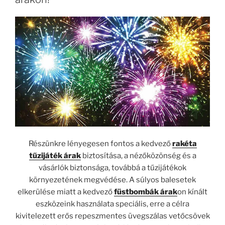
Részünkre lényegesen fontos a kedvező
rakéta
tűzijáték árak
biztosítása, a nézőközönség és a
vásárlók biztonsága, továbbá a tűzijátékok
környezetének megvédése. A súlyos balesetek
elkerülése miatt a kedvező
füstbombák árak
on kínált
eszközeink használata speciális, erre a célra
kivitelezett erős repeszmentes üvegszálas vetőcsövek