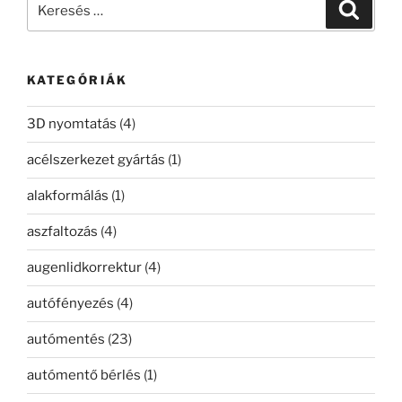
Keresé
a
következő
kifejezésre:
KATEGÓRIÁK
3D nyomtatás
(4)
acélszerkezet gyártás
(1)
alakformálás
(1)
aszfaltozás
(4)
augenlidkorrektur
(4)
autófényezés
(4)
autómentés
(23)
autómentő bérlés
(1)