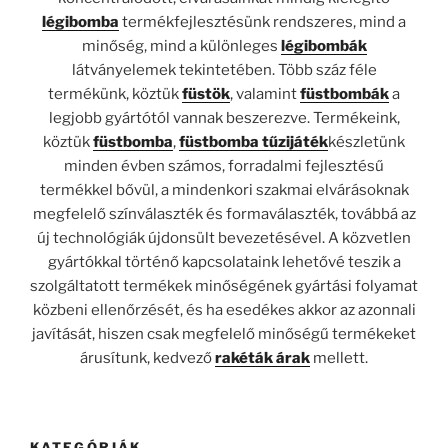
légibomba
termékfejlesztésünk rendszeres, mind a
minőség, mind a különleges
légibombák
látványelemek tekintetében. Több száz féle
termékünk, köztük
füstök
, valamint
füstbombák
a
legjobb gyártótól vannak beszerezve. Termékeink,
köztük
füstbomba
,
füstbomba tűzijáték
készletünk
minden évben számos, forradalmi fejlesztésű
termékkel bővül, a mindenkori szakmai elvárásoknak
megfelelő színválaszték és formaválaszték, továbbá az
új technológiák újdonsült bevezetésével. A közvetlen
gyártókkal történő kapcsolataink lehetővé teszik a
szolgáltatott termékek minőségének gyártási folyamat
közbeni ellenőrzését, és ha esedékes akkor az azonnali
javítását, hiszen csak megfelelő minőségű termékeket
árusítunk, kedvező
rakéták árak
mellett.
KATEGÓRIÁK