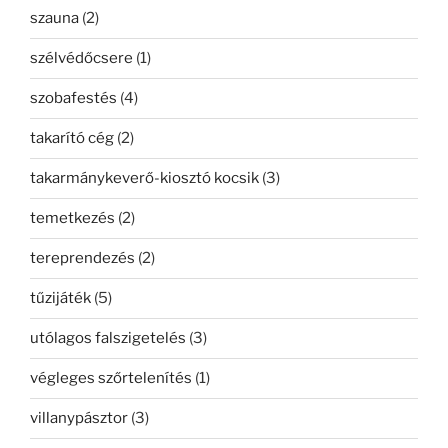
szauna
(2)
szélvédőcsere
(1)
szobafestés
(4)
takarító cég
(2)
takarmánykeverő-kiosztó kocsik
(3)
temetkezés
(2)
tereprendezés
(2)
tűzijáték
(5)
utólagos falszigetelés
(3)
végleges szőrtelenítés
(1)
villanypásztor
(3)