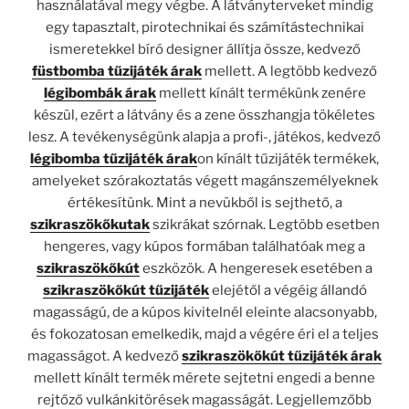
használatával megy végbe. A látványterveket mindig
egy tapasztalt, pirotechnikai és számítástechnikai
ismeretekkel bíró designer állítja össze, kedvező
füstbomba tűzijáték árak
mellett. A legtöbb kedvező
légibombák árak
mellett kínált termékünk zenére
készül, ezért a látvány és a zene összhangja tökéletes
lesz. A tevékenységünk alapja a profi-, játékos, kedvező
légibomba tűzijáték árak
on kínált tűzijáték termékek,
amelyeket szórakoztatás végett magánszemélyeknek
értékesítünk. Mint a nevükből is sejthető, a
szikraszökőkutak
szikrákat szórnak. Legtöbb esetben
hengeres, vagy kúpos formában találhatóak meg a
szikraszökőkút
eszközök. A hengeresek esetében a
szikraszökőkút tűzijáték
elejétől a végéig állandó
magasságú, de a kúpos kivitelnél eleinte alacsonyabb,
és fokozatosan emelkedik, majd a végére éri el a teljes
magasságot. A kedvező
szikraszökőkút tűzijáték árak
mellett kínált termék mérete sejtetni engedi a benne
rejtőző vulkánkitörések magasságát. Legjellemzőbb