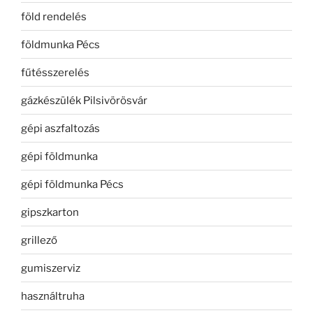
föld rendelés
földmunka Pécs
fűtésszerelés
gázkészülék Pilsivörösvár
gépi aszfaltozás
gépi földmunka
gépi földmunka Pécs
gipszkarton
grillező
gumiszerviz
használtruha