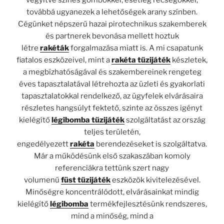
vegyítve színes gömbökkel, esetleg recsegőkkel,
továbbá ugyanezek a lehetőségek arany színben.
Cégünket népszerű hazai pirotechnikus szakemberek
és partnerek bevonása mellett hoztuk
létre
rakéták
forgalmazása miatt is. A mi csapatunk
fiatalos eszközeivel, mint a
rakéta tűzijáték
készletek,
a megbízhatóságával és szakembereinek rengeteg
éves tapasztalatával létrehozta az üzleti és gyakorlati
tapasztalatokkal rendelkező, az ügyfelek elvárásaira
részletes hangsúlyt fektető, szinte az összes igényt
kielégítő
légibomba tűzijáték
szolgáltatást az ország
teljes területén,
engedélyezett
rakéta
berendezéseket is szolgáltatva.
Már a működésünk első szakaszában komoly
referenciákra tettünk szert nagy
volumenű
füst
tűzijáték
eszközök kivitelezésével.
Minőségre koncentrálódott, elvárásainkat mindig
kielégítő
légibomba
termékfejlesztésünk rendszeres,
mind a minőség, mind a