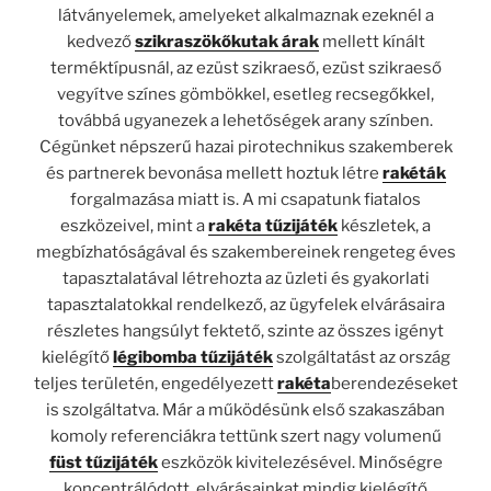
látványelemek, amelyeket alkalmaznak ezeknél a
kedvező
szikraszökőkutak árak
mellett kínált
terméktípusnál, az ezüst szikraeső, ezüst szikraeső
vegyítve színes gömbökkel, esetleg recsegőkkel,
továbbá ugyanezek a lehetőségek arany színben.
Cégünket népszerű hazai pirotechnikus szakemberek
és partnerek bevonása mellett hoztuk létre
rakéták
forgalmazása miatt is. A mi csapatunk fiatalos
eszközeivel, mint a
rakéta tűzijáték
készletek, a
megbízhatóságával és szakembereinek rengeteg éves
tapasztalatával létrehozta az üzleti és gyakorlati
tapasztalatokkal rendelkező, az ügyfelek elvárásaira
részletes hangsúlyt fektető, szinte az összes igényt
kielégítő
légibomba tűzijáték
szolgáltatást az ország
teljes területén, engedélyezett
rakéta
berendezéseket
is szolgáltatva. Már a működésünk első szakaszában
komoly referenciákra tettünk szert nagy volumenű
füst
tűzijáték
eszközök kivitelezésével. Minőségre
koncentrálódott, elvárásainkat mindig kielégítő