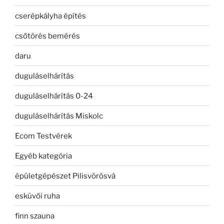
cserépkályha építés
csőtörés bemérés
daru
duguláselhárítás
duguláselhárítás 0-24
duguláselhárítás Miskolc
Ecom Testvérek
Egyéb kategória
épületgépészet Pilisvörösvá
esküvői ruha
finn szauna