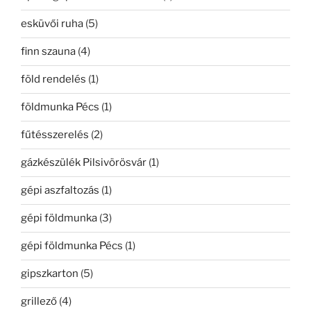
esküvői ruha
(5)
finn szauna
(4)
föld rendelés
(1)
földmunka Pécs
(1)
fűtésszerelés
(2)
gázkészülék Pilsivörösvár
(1)
gépi aszfaltozás
(1)
gépi földmunka
(3)
gépi földmunka Pécs
(1)
gipszkarton
(5)
grillező
(4)