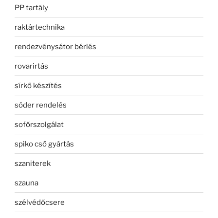
PP tartály
raktártechnika
rendezvénysátor bérlés
rovarirtás
sírkő készítés
sóder rendelés
sofőrszolgálat
spiko cső gyártás
szaniterek
szauna
szélvédőcsere