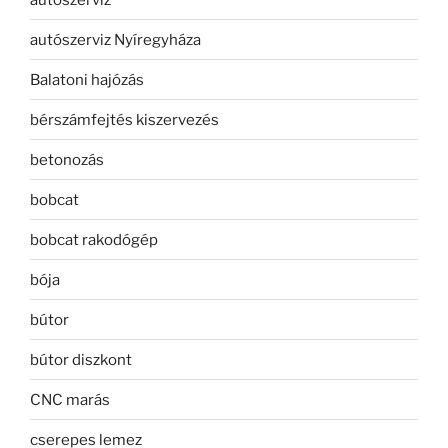
autószerviz Nyíregyháza
Balatoni hajózás
bérszámfejtés kiszervezés
betonozás
bobcat
bobcat rakodógép
bója
bútor
bútor diszkont
CNC marás
cserepes lemez