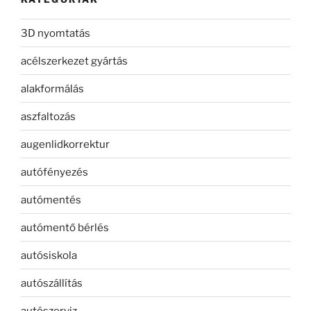
3D nyomtatás
acélszerkezet gyártás
alakformálás
aszfaltozás
augenlidkorrektur
autófényezés
autómentés
autómentő bérlés
autósiskola
autószállítás
autószerviz