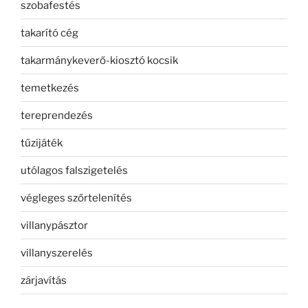
szobafestés
takarító cég
takarmánykeverő-kiosztó kocsik
temetkezés
tereprendezés
tűzijáték
utólagos falszigetelés
végleges szőrtelenítés
villanypásztor
villanyszerelés
zárjavítás