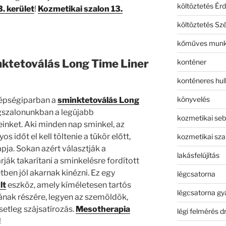
költöztetés Érd
3. kerület
!
Kozmetikai szalon 13.
költöztetés Sz
kőműves mun
inktetoválás Long Time Liner
konténer
konténeres hull
könyvelés
zépségiparban a
sminktetoválás Long
szalonunkban a legújabb
kozmetikai seb
nket. Aki minden nap sminkel, az
s időt el kell töltenie a tükör előtt,
kozmetikai sza
ja. Sokan azért választják a
lakásfelújítás
ják takarítani a sminkelésre fordított
tben jól akarnak kinézni. Ez egy
légcsatorna
lt
eszköz, amely kíméletesen tartós
légcsatorna gy
ának részére, legyen az szemöldök,
setleg szájsatírozás.
Mesotherapia
légi felmérés d
!