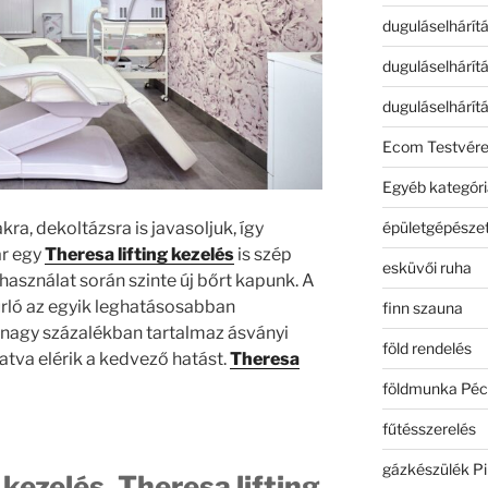
duguláselhárít
duguláselhárít
duguláselhárít
Ecom Testvér
Egyéb kategóri
épületgépészet
a, dekoltázsra is javasoljuk, így
ár egy
Theresa lifting kezelés
is szép
esküvői ruha
használat során szinte új bőrt kapunk. A
urló az egyik leghatásosabban
finn szauna
nagy százalékban tartalmaz ásványi
föld rendelés
atva elérik a kedvező hatást.
Theresa
földmunka Péc
fűtésszerelés
gázkészülék Pi
ezelés, Theresa lifting