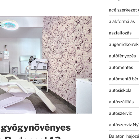
acélszerkezet 
alakformálás
aszfaltozás
augenlidkorrek
autófényezés
autómentés
autómentő bér
autósiskola
autószállítás
autószerviz
 gyógynövényes
autószerviz Ny
Balatoni hajóz