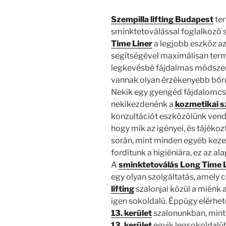
Szempilla lifting Budapest
ter
sminktetoválással foglalkozó s
Time Liner
a legjobb eszköz az
segítségével maximálisan termé
legkevésbé fájdalmas módszer.
vannak olyan érzékenyebb bőrűe
Nekik egy gyengéd fájdalomcsil
nekikezdenénk a
kozmetikai s
konzultációt eszközölünk vend
hogy mik az igényei, és tájékoz
során, mint minden egyéb keze
fordítunk a higiéniára, ez az ala
A
sminktetoválás Long Time 
egy olyan szolgáltatás, amely c
lifting
szalonjai közül a miénk
igen sokoldalú. Éppúgy elérhe
13. kerület
szalonunkban, mint
13. kerület
egyik legsokoldalú