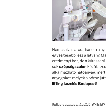
Nemcsak az arcra, hanem a nyakr
egységesebb lesz a látvány. M
eredményt hoz, de a kúraszerű 
sok
szépségszalon
közül a zs
alkalmazható hatóanyag, mert 
anyagokat, melyek a bőrbe jutt
lifting kezelés Budapest
!
Mezoporáció CNC k