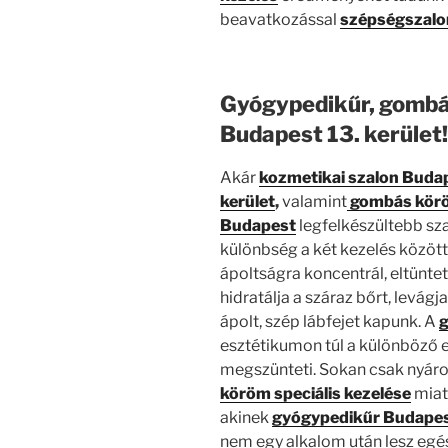
beavatkozással
szépségszalon
Gyógypedikűr, gombás
Budapest 13. kerület!
Akár
kozmetikai szalon Buda
kerület
,
valamint
gombás köröm
Budapest
legfelkészültebb sz
különbség a két kezelés között
ápoltságra koncentrál, eltünte
hidratálja a száraz bőrt, levág
ápolt, szép lábfejet kapunk. A
g
esztétikumon túl a különböző 
megszünteti. Sokan csak nyáron
köröm speciális kezelése
miatt
akinek
gyógypedikűr Budape
nem egy alkalom után lesz eg