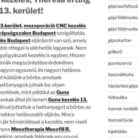
gépi aszfaltozá
13. kerület!
gépi földmunk
3.kerület
,
mezoporáció CNC kezelés
gépi földmunk
zépségszalon Budapest
szolgáltatás.
gipszkarton
lés Budapest
eljárásról van szó, amely
ebb rétegei is elérhetők legyenek. Nem
grillező
yógyászati kezelés is egyben. Hiszen
lémák megszüntetése érdekében.
gumiszerviz
agyon egyszerű, és nagyon hatásos.
használtruha
t küldünk a bőrbe, amelyek
hatóanyagok jutnak be, olyan
háztartási gép
ezelések, mint például az
Guna
hidraulika
okak által jól ismert
Guna kezelés 13.
ióval juttattuk a hatóanyagot a bőrbe, ez
homok rendelé
nakkor hatásosabb eljárás. Nincs
homokfúvás
jár bőrsérüléssel a kezelés, nem viseli
ányos
Mesotherapia Mesofill R.
injektálás
érni, amelyek felérnek egy orvosi