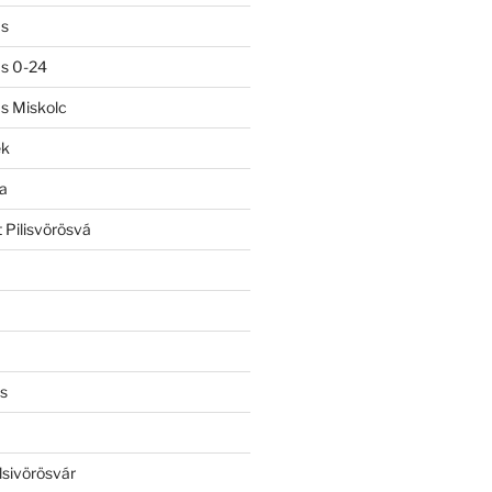
ás
ás 0-24
ás Miskolc
ek
a
 Pilisvörösvá
s
lsivörösvár