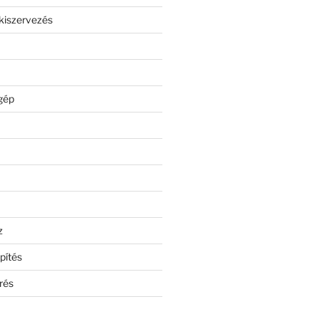
kiszervezés
gép
z
pítés
rés