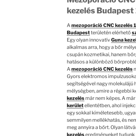
kezelés Budapest 
A
mezoporáció CNC kezelés 1
Budapest
területén elérhető
s
Egy olyan innovatív
Guna keze
alkalmas arra, hogy a bőr mély
csupán kozmetikai, hanem bőrg
hatásos a különböző bőrprob
A
mezoporáció CNC kezelés
n
Gyors elektromos impulzusoka
segítségével nagy molekulájú 
mélységben, amire a régebbi k
kezelés
már nem képes. A már s
kerület
ellentétben, ahol injekc
egy sokkal kíméletesebb, ugya
semmilyen mellékhatás, és nem 
meg annyira a bőrt. Olyan látv
kezelés
eredményeket tudunk el