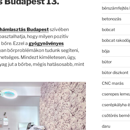
 Budapest 13.
bérszámfejtés 
betonozás
yhámlasztás
Budapest
szívében
bobcat
asztalhatja, hogy milyen pozitív
bobcat rakodó
 bőre. Ezzel a
gyógynövényes
lyan bőrproblémákon tudunk segíteni,
bója
etséges. Mindezt kíméletesen, úgy,
bútor
yag jut a bőrbe, mégis hatásosabb, mint
bútor diszkont
CNC marás
cserepes leme
cserépkályha é
csőtörés bemé
daru