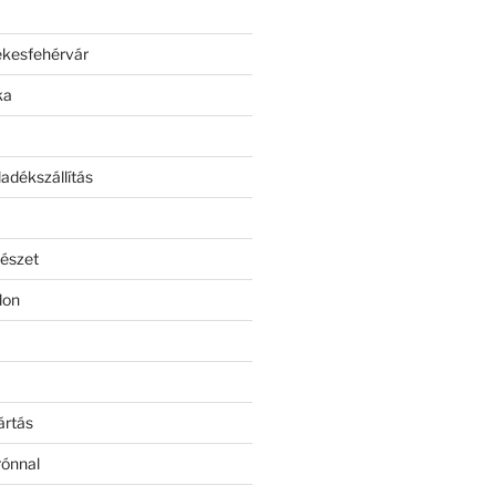
ékesfehérvár
ka
adékszállítás
észet
lon
ártás
rónnal