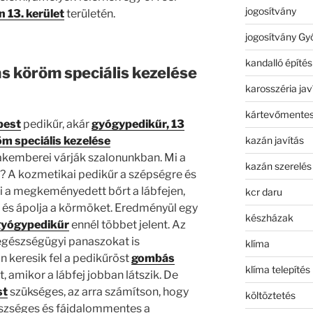
jogosítvány
 13. kerület
területén.
jogosítvány Gy
kandalló építés
 köröm speciális kezelése
karosszéria jav
kártevőmentes
pest
pedikűr, akár
gyógypedikűr, 13
kazán javítás
 speciális kezelése
akemberei várják szalonunkban. Mi a
kazán szerelés
? A kozmetikai pedikűr a szépségre és
ti a megkeményedett bőrt a lábfejen,
kcr daru
ja és ápolja a körmöket. Eredményül egy
készházak
yógypedikűr
ennél többet jelent. Az
egészségügyi panaszokat is
klíma
 keresik fel a pedikűröst
gombás
klíma telepítés
, amikor a lábfej jobban látszik. De
st
szükséges, az arra számítson, hogy
költöztetés
észséges és fájdalommentes a