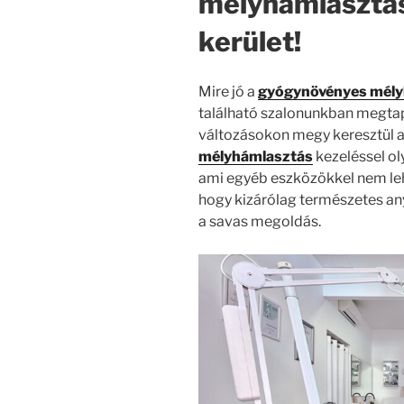
mélyhámlasztás
kerület!
Mire jó a
gyógynövényes mél
található szalonunkban megtap
változásokon megy keresztül a
mélyhámlasztás
kezeléssel o
ami egyéb eszközökkel nem leh
hogy kizárólag természetes an
a savas megoldás.