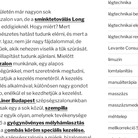
légtechnika
ületén már nagyon sok
légtechnikai b
zalon van, de a
sminktetoválás Long
légtechnikai e
 eddigieknél. Hogy miért? Mert
szetes hatást tudunk elérni, és mert a
légtechnikai r
 Igaz, nem jár nagy fájdalommal, de
Levante Consul
k, akik nehezen viselik a tűk szúrását.
lapítást tudunk ajánlani. Mielőtt
limuzin
zalon
munkának, egy alapos
lomtalanítás
égünkkel, mert szeretnénk megtudni,
tatjuk a kezelés menetéről. A kezelés
manuálterápia
lés alkalmával, különösen nagy gondot
p, enélkül el se kezdhetjük a kezelést.
masszázs
Liner Budapest
szépségszalonunkban
masszázsmed
sak egy a sok közül,
szempilla
 az egyik olyan, amelynek tevékenysége
méhtelep
tő a
gyógynövényes mélyhámlasztás
mellkorrekció 
 a
g
ombás köröm speciális kezelése.
bb szépségszalonja a miénk, bizalommal