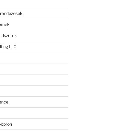
erendezések
lemek
endszerek
ting LLC
ence
Sopron