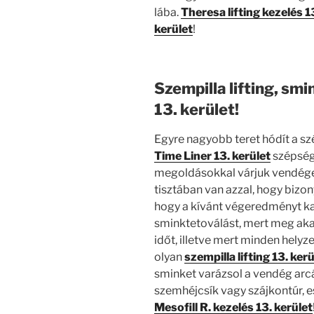
lába.
Theresa lifting kezelés 1
kerület
!
Szempilla lifting, sm
13. kerület!
Egyre nagyobb teret hódít a s
Time Liner 13. kerület
szépség
megoldásokkal várjuk vendégei
tisztában van azzal, hogy bizonyo
hogy a kívánt végeredményt kap
sminktetoválást, mert meg akar
időt, illetve mert minden helyze
olyan
szempilla lifting 13. kerü
sminket varázsol a vendég arc
szemhéjcsík vagy szájkontúr, e
Mesofill R. kezelés 13. kerület