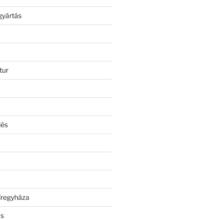
gyártás
tur
lés
íregyháza
ás