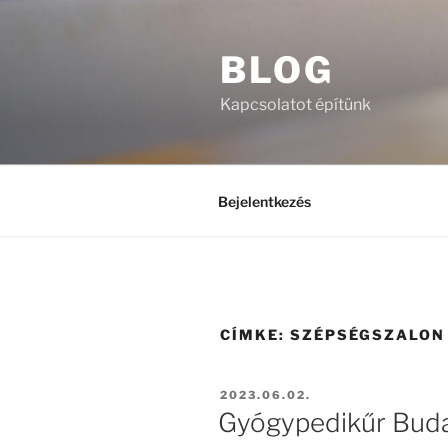
Tartalomhoz
BLOG
Kapcsolatot építünk
Bejelentkezés
CÍMKE:
SZÉPSÉGSZALON
BEKÜLDVE:
2023.06.02.
Gyógypedikűr Budap