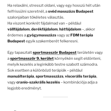
Ha relaxálni, stresszt oldani, vagy egy hosszú hét után
felfrissülni szeretnél, a
svéd masszázs Budapest
szalonjaiban tökéletes választás.
Ha viszont konkrét fájdalmad van – például
vállfájdalom
,
derékfájdalom
,
hátfájdalom
–, akkor
érdemes a
gyógymasszázs
vagy az
FDM terápia
Budapest
egyik szakemberét felkeresni.
Egy tapasztalt
sportmasszőr Budapest
területén vagy
a
sportmasszőr 9. kerület
környékén segít eldönteni,
melyik kezelés a leginkább testre szabott számodra.
Sok esetben a különböző terápiák – például
manuálterápia
,
sportmasszázs
,
viscerális terápia
,
vagy
cranio-szakrális kezelés
– kombinációja adja a
legjobb eredményt.