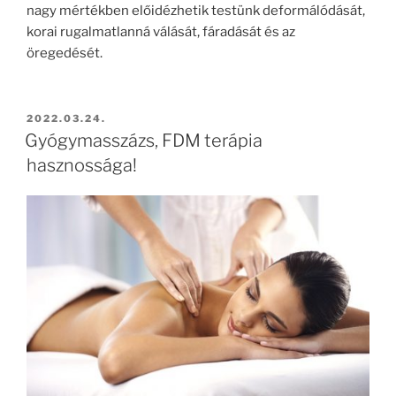
nagy mértékben előidézhetik testünk deformálódását,
korai rugalmatlanná válását, fáradását és az
öregedését.
BEKÜLDVE:
2022.03.24.
Gyógymasszázs, FDM terápia
hasznossága!