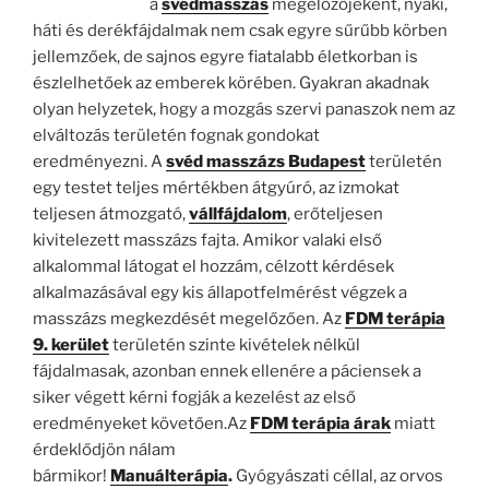
a
svéd
masszás
megelőzőjeként, nyaki,
háti és derékfájdalmak nem csak egyre sűrűbb körben
jellemzőek, de sajnos egyre fiatalabb életkorban is
észlelhetőek az emberek körében. Gyakran akadnak
olyan helyzetek, hogy a mozgás szervi panaszok nem az
elváltozás területén fognak gondokat
eredményezni. A
svéd masszázs Budapest
területén
egy testet teljes mértékben átgyúró, az izmokat
teljesen átmozgató,
vállfájdalom
, erőteljesen
kivitelezett masszázs fajta. Amikor valaki első
alkalommal látogat el hozzám, célzott kérdések
alkalmazásával egy kis állapotfelmérést végzek a
masszázs megkezdését megelőzően. Az
FDM terápia
9. kerület
területén szinte kivételek nélkül
fájdalmasak, azonban ennek ellenére a páciensek a
siker végett kérni fogják a kezelést az első
eredményeket követően.Az
FDM terápia árak
miatt
érdeklődjön nálam
bármikor!
Manuálterápia
.
Gyógyászati céllal, az orvos