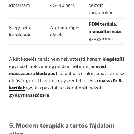
Időtartam
45–90 perc
célzott
területeken
FDM terápia
,
Kiegészítő
Aromaterápia,
manuálterápia
,
kezelések
olajok
gyógytorna
A két kezelés tehát nem helyettesíti, hanem
kiegészíti
egymást. Sok vendég például hetente jár
svéd
masszázsra Budapest
különböző szalonjaiba a stressz
oldására, majd havonta egyszer felkeresi a
masszőr 9.
kerület
egyik tapasztalt szakemberét célzott
gyógymasszázsra
.
5. Modern terápiák a tartós fájdalom