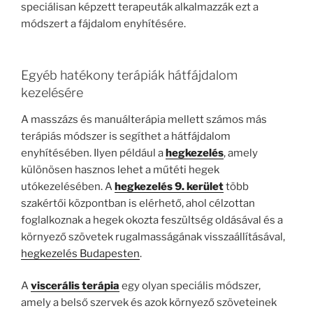
speciálisan képzett terapeuták alkalmazzák ezt a
módszert a fájdalom enyhítésére.
Egyéb hatékony terápiák hátfájdalom
kezelésére
A masszázs és manuálterápia mellett számos más
terápiás módszer is segíthet a hátfájdalom
enyhítésében. Ilyen például a
hegkezelés
, amely
különösen hasznos lehet a műtéti hegek
utókezelésében. A
hegkezelés 9. kerület
több
szakértői központban is elérhető, ahol célzottan
foglalkoznak a hegek okozta feszültség oldásával és a
környező szövetek rugalmasságának visszaállításával,
hegkezelés Budapesten
.
A
viscerális terápia
egy olyan speciális módszer,
amely a belső szervek és azok környező szöveteinek