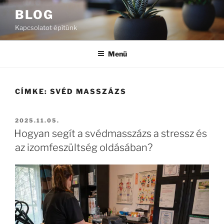
Tartalomhoz
BLOG
Kapcsolatot építünk
Menü
CÍMKE:
SVÉD MASSZÁZS
BEKÜLDVE:
2025.11.05.
Hogyan segít a svédmasszázs a stressz és
az izomfeszültség oldásában?