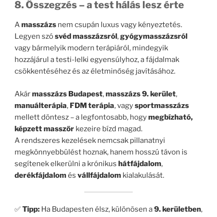
8. Összegzés – a test hálás lesz érte
A
masszázs
nem csupán luxus vagy kényeztetés.
Legyen szó
svéd masszázsról
,
gyógymasszázsról
vagy bármelyik modern terápiáról, mindegyik
hozzájárul a testi-lelki egyensúlyhoz, a fájdalmak
csökkentéséhez és az életminőség javításához.
Akár
masszázs Budapest
,
masszázs 9. kerület
,
manuálterápia
,
FDM terápia
, vagy
sportmasszázs
mellett döntesz – a legfontosabb, hogy
megbízható,
képzett masszőr
kezeire bízd magad.
A rendszeres kezelések nemcsak pillanatnyi
megkönnyebbülést hoznak, hanem hosszú távon is
segítenek elkerülni a krónikus
hátfájdalom
,
derékfájdalom
és
vállfájdalom
kialakulását.
✅
Tipp:
Ha Budapesten élsz, különösen a
9. kerületben
,