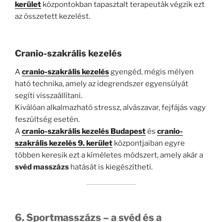
kerület
központokban tapasztalt terapeuták végzik ezt
az összetett kezelést.
Cranio-szakrális kezelés
A
cranio-szakrális kezelés
gyengéd, mégis mélyen
ható technika, amely az idegrendszer egyensúlyát
segíti visszaállítani.
Kiválóan alkalmazható stressz, alvászavar, fejfájás vagy
feszültség esetén.
A
cranio-szakrális kezelés Budapest
és
cranio-
szakrális kezelés 9. kerület
központjaiban egyre
többen keresik ezt a kíméletes módszert, amely akár a
svéd masszázs
hatását is kiegészítheti.
6. Sportmasszázs – a svéd és a