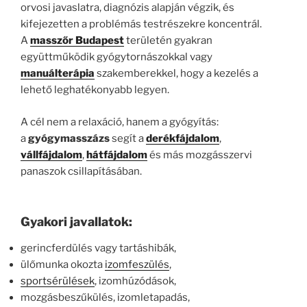
orvosi javaslatra, diagnózis alapján végzik, és
kifejezetten a problémás testrészekre koncentrál.
A
masszőr Budapest
területén gyakran
együttműködik gyógytornászokkal vagy
manuálterápia
szakemberekkel, hogy a kezelés a
lehető leghatékonyabb legyen.
A cél nem a relaxáció, hanem a gyógyítás:
a
gyógymasszázs
segít a
derékfájdalom
,
vállfájdalom
,
hátfájdalom
és más mozgásszervi
panaszok csillapításában.
Gyakori javallatok:
gerincferdülés vagy tartáshibák,
ülőmunka okozta
izomfeszülés
,
sportsérülések
, izomhúzódások,
mozgásbeszűkülés, izomletapadás,