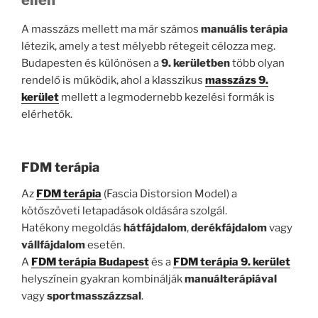
ellen
A masszázs mellett ma már számos
manuális terápia
létezik, amely a test mélyebb rétegeit célozza meg.
Budapesten és különösen a
9. kerületben
több olyan
rendelő is működik, ahol a klasszikus
masszázs 9.
kerület
mellett a legmodernebb kezelési formák is
elérhetők.
FDM terápia
Az
FDM terápia
(Fascia Distorsion Model) a
kötőszöveti letapadások oldására szolgál.
Hatékony megoldás
hátfájdalom
,
derékfájdalom
vagy
vállfájdalom
esetén.
A
FDM terápia Budapest
és a
FDM terápia 9. kerület
helyszínein gyakran kombinálják
manuálterápiával
vagy
sportmasszázzsal
.