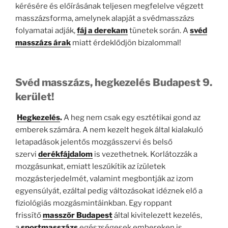
kérésére és előírásának teljesen megfelelve végzett
masszázsforma, amelynek alapját a svédmasszázs
folyamatai adják,
fáj a derekam
tünetek során. A
svéd
masszázs árak
miatt érdeklődjön bizalommal!
Svéd masszázs, hegkezelés Budapest 9.
kerület!
Hegkezelés
.
A heg nem csak egy esztétikai gond az
emberek számára. A nem kezelt hegek által kialakuló
letapadások jelentős mozgásszervi és belső
szervi
derékfájdalom
is vezethetnek. Korlátozzák a
mozgásunkat, emiatt leszűkítik az ízületek
mozgásterjedelmét, valamint megbontják az izom
egyensúlyát, ezáltal pedig változásokat idéznek elő a
fiziológiás mozgásmintáinkban. Egy roppant
frissítő
masszőr Budapest
által kivitelezett kezelés,
a
sportmasszázs
egészségesek embereken is