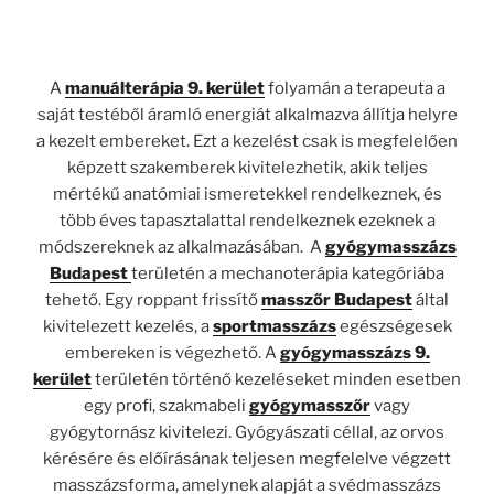
A
manuálterápia 9. kerület
folyamán a terapeuta a
saját testéből áramló energiát alkalmazva állítja helyre
a kezelt embereket. Ezt a kezelést csak is megfelelően
képzett szakemberek kivitelezhetik, akik teljes
mértékű anatómiai ismeretekkel rendelkeznek, és
több éves tapasztalattal rendelkeznek ezeknek a
módszereknek az alkalmazásában. A
gyógymasszázs
Budapest
területén a mechanoterápia kategóriába
tehető. Egy roppant frissítő
masszőr Budapest
által
kivitelezett kezelés, a
sportmasszázs
egészségesek
embereken is végezhető. A
gyógymasszázs 9.
kerület
területén történő kezeléseket minden esetben
egy profi, szakmabeli
gyógymasszőr
vagy
gyógytornász kivitelezi. Gyógyászati céllal, az orvos
kérésére és előírásának teljesen megfelelve végzett
masszázsforma, amelynek alapját a svédmasszázs