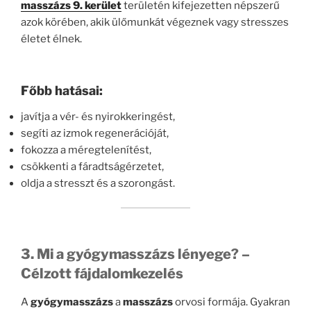
masszázs 9. kerület
területén kifejezetten népszerű
azok körében, akik ülőmunkát végeznek vagy stresszes
életet élnek.
Főbb hatásai:
javítja a vér- és nyirokkeringést,
segíti az izmok regenerációját,
fokozza a méregtelenítést,
csökkenti a fáradtságérzetet,
oldja a stresszt és a szorongást.
3. Mi a gyógymasszázs lényege? –
Célzott fájdalomkezelés
A
gyógymasszázs
a
masszázs
orvosi formája. Gyakran