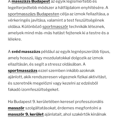
A
masszázs Budapest
az egyik legismertebb és
legelterjedtebb módszer a hátfájdalom enyhítésére. A
sportmasszázs Budapesten
célja az izmok fellazítása, a
vérkeringés javítása, valamint a test feszültségének
oldása. Különböző
sportmasszőr
technikák léteznek,
amelyek mind más-más hatást fejtenek ki a testre és a
lélekre.
A
svéd masszázs
például az egyik legnépszerűbb típus,
amely hosszú, lágy mozdulatokkal dolgozik az izmok
ellazításán, és segít a stressz oldásában. A
sportmasszázs
ezzel szemben inkább azoknak
ajánlott, akik rendszeresen végeznek fizikai aktivitást,
és szeretnék megelőzni vagy kezelni az edzésből
fakadó izomfeszültségeket.
Ha Budapest 9. kerületében keresel professzionális
masszőr
szolgáltatásokat, érdemes megfontolni a
masszőr 9. kerület
ajánlatait, ahol szakértők kínálnak