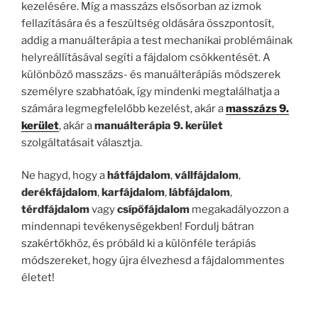
kezelésére. Míg a masszázs elsősorban az izmok
fellazítására és a feszültség oldására összpontosít,
addig a manuálterápia a test mechanikai problémáinak
helyreállításával segíti a fájdalom csökkentését. A
különböző masszázs- és manuálterápiás módszerek
személyre szabhatóak, így mindenki megtalálhatja a
számára legmegfelelőbb kezelést, akár a
masszázs 9.
kerület
, akár a
manuálterápia 9. kerület
szolgáltatásait választja.
Ne hagyd, hogy a
hátfájdalom
,
vállfájdalom
,
derékfájdalom
,
karfájdalom
,
lábfájdalom
,
térdfájdalom
vagy
csípőfájdalom
megakadályozzon a
mindennapi tevékenységekben! Fordulj bátran
szakértőkhöz, és próbáld ki a különféle terápiás
módszereket, hogy újra élvezhesd a fájdalommentes
életet!