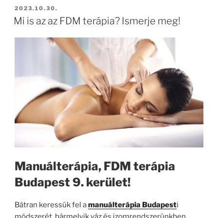
BEKÜLDVE:
2023.10.30.
Mi is az az FDM terápia? Ismerje meg!
Manuálterápia, FDM terápia
Budapest 9. kerület!
Bátran keressük fel a
manuálterápia Budapest
i
módszerét, bármelyik váz és izomrendszerünkben