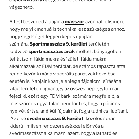
végezhető.
A testbeszéded alapján a
masszőr
azonnal felismeri,
hogy melyik manuális technika lesz szükséges ahhoz,
hogy segítséget legyen képes nyújtani
számára.
Sportmasszázs 9. kerület
területén
kedvező
sportmasszázs árak
mellett. Lényegében
tehát izom fájdalmakra és ízületi fájdalmakra
alkalmazzák az FDM terápiát, de számos tapasztalattal
rendelkezünk már a viscerális panaszok kezelése
esetén is. Napjainkban jelenleg a fájdalom leírását a
világ területén ugyanúgy az összes nép egyformán
fejezi ki, ezért egy FDM bárki számára megfelelő, a
masszőrnek egyáltalán nem fontos, hogy a páciens
nyelvét értse, anélkül fájdalmát fogja tudni csillapítani.
Az első
svéd masszázs 9. kerület
i kezelés során
kiderül, milyen rendszerességgel előnyös a
svédmasszázst alkalmazni azért, hogy a látható és