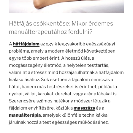
Hátfájás csökkentése: Mikor érdemes
manuálterapeutához fordulni?
A
hátfájdalom
az egyik leggyakoribb egészségügyi
probléma, amely a modern életmód következtében
egyre több embert érint. A hosszú ülés, a
mozgásszegény életmód, a helytelen testtartás,
valamint a stressz mind hozzájárulhatnak a hátfájdalom
kialakulásához. Sok esetben a fájdalom nemcsak a
hátat, hanem más testrészeket is érinthet, például a
nyakat, vállat, karokat, derekat, vagy akár a lábakat is.
Szerencsére számos hatékony módszer létezik a
fájdalom enyhítésére, köztük a
masszázs
és a
manuálterápia
, amelyek különféle technikákkal
járulnak hozzá a test egészséges működéséhez.