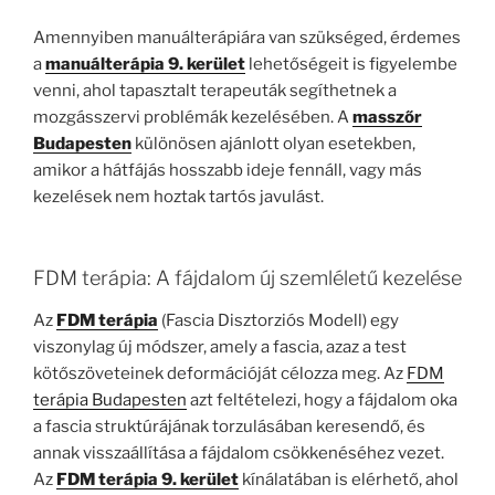
Amennyiben manuálterápiára van szükséged, érdemes
a
manuálterápia 9. kerület
lehetőségeit is figyelembe
venni, ahol tapasztalt terapeuták segíthetnek a
mozgásszervi problémák kezelésében. A
masszőr
Budapesten
különösen ajánlott olyan esetekben,
amikor a hátfájás hosszabb ideje fennáll, vagy más
kezelések nem hoztak tartós javulást.
FDM terápia: A fájdalom új szemléletű kezelése
Az
FDM terápia
(Fascia Disztorziós Modell) egy
viszonylag új módszer, amely a fascia, azaz a test
kötőszöveteinek deformációját célozza meg. Az
FDM
terápia Budapesten
azt feltételezi, hogy a fájdalom oka
a fascia struktúrájának torzulásában keresendő, és
annak visszaállítása a fájdalom csökkenéséhez vezet.
Az
FDM terápia 9. kerület
kínálatában is elérhető, ahol