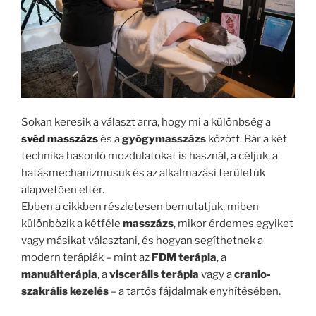
Sokan keresik a választ arra, hogy mi a különbség a
svéd masszázs
és a
gyógymasszázs
között. Bár a két
technika hasonló mozdulatokat is használ, a céljuk, a
hatásmechanizmusuk és az alkalmazási területük
alapvetően eltér.
Ebben a cikkben részletesen bemutatjuk, miben
különbözik a kétféle
masszázs
, mikor érdemes egyiket
vagy másikat választani, és hogyan segíthetnek a
modern terápiák – mint az
FDM terápia
, a
manuálterápia
, a
viscerális terápia
vagy a
cranio-
szakrális kezelés
– a tartós fájdalmak enyhítésében.