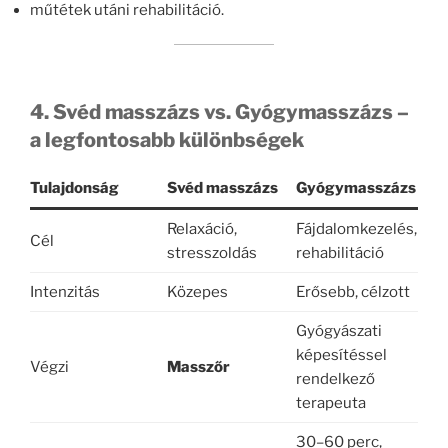
műtétek utáni rehabilitáció.
4. Svéd masszázs vs. Gyógymasszázs –
a legfontosabb különbségek
Tulajdonság
Svéd masszázs
Gyógymasszázs
Relaxáció,
Fájdalomkezelés,
Cél
stresszoldás
rehabilitáció
Intenzitás
Közepes
Erősebb, célzott
Gyógyászati
képesítéssel
Végzi
Masszőr
rendelkező
terapeuta
30–60 perc,