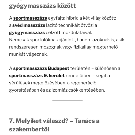
gyógymasszázs között
A
sportmasszázs
egyfajta hibrid a két világ között:
a
svéd masszázs
lazító technikáit ötvözi a
gyógymasszázs
célzott mozdulataival.
Nemcsak sportolóknak ajánlott, hanem azoknak is, akik
rendszeresen mozognak vagy fizikailag megterhelő
munkát végeznek.
A
sportmasszázs Budapest
területén – különösen a
sportmasszázs 9. kerület
rendelőiben – segít a
sérülések megelőzésében, a regeneráció
gyorsításában és az izomláz csökkentésében.
7. Melyiket válaszd? – Tanács a
szakembertől