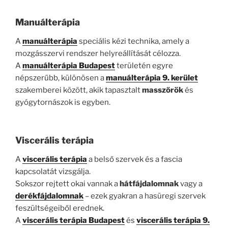
Manuálterápia
A
manuálterápia
speciális kézi technika, amely a
mozgásszervi rendszer helyreállítását célozza.
A
manuálterápia Budapest
területén egyre
népszerűbb, különösen a
manuálterápia 9. kerület
szakemberei között, akik tapasztalt
masszőrök
és
gyógytornászok is egyben.
Viscerális terápia
A
viscerális terápia
a belső szervek és a fascia
kapcsolatát vizsgálja.
Sokszor rejtett okai vannak a
hátfájdalomnak
vagy a
derékfájdalomnak
– ezek gyakran a hasüregi szervek
feszültségeiből erednek.
A
viscerális terápia Budapest
és
viscerális terápia 9.