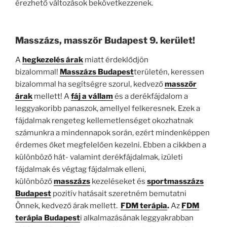
érezhető változások bekövetkezzenek.
Masszázs, masszőr Budapest 9. kerület!
A
hegkezelés árak
miatt érdeklődjön
bizalommal!
Masszázs Budapest
területén, keressen
bizalommal ha segítségre szorul, kedvező
masszőr
árak
mellett! A
fáj a vállam
és a derékfájdalom a
leggyakoribb panaszok, amellyel felkeresnek. Ezek a
fájdalmak rengeteg kellemetlenséget okozhatnak
számunkra a mindennapok során, ezért mindenképpen
érdemes őket megfelelően kezelni. Ebben a cikkben a
különböző hát- valamint derékfájdalmak, izületi
fájdalmak és végtag fájdalmak elleni,
különböző
masszázs
kezeléseket és
sportmasszázs
Budapest
pozitív hatásait szeretném bemutatni
Önnek, kedvező árak mellett.
FDM terápia
.
Az
FDM
terápia Budapest
i alkalmazásának leggyakrabban