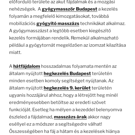
előforduló területe az akut fájdalmak és a mozgási
nehézségek. A
gyógymasszőr Budapest
a kezelés
folyamán a megfelelő kimozgatásokat, továbbá
mobilizációs
gyógyító masszázs
technikákat alkalmaz.
A gyógymasszázst a legtöbb esetben kiegészítő
kezelés formájában rendelik. Remekül alkalmazható
például a gyógytornát megelőzően az izomzat kilazítása
miatt.
A
hátfájdalom
hosszadalmas folyamata mentén az
általam nyújtott
hegkezelés Budapest
területén
minden esetben komoly segítséget nyújtanak. Az
általam nyújtott
hegkezelés 9. kerület
területén
ugyanis hozzájárul ahhoz, hogy a létrejött heg minél
eredményesebben betöltse az eredeti szövet
funkcióját. Esetleg ha mélyen a kezeddel belenyomva
észleled a fájdalmad,
masszázs árak
akkor nagy
eséllyel ez a módszer a segítségedre válhat!
Összességében ha fáj a hátam és a kezelések hiánya