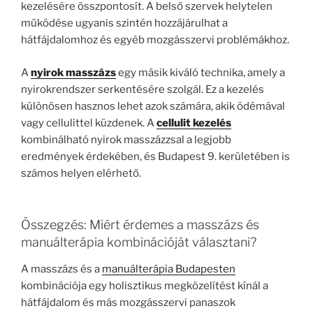
kezelésére összpontosít. A belső szervek helytelen
működése ugyanis szintén hozzájárulhat a
hátfájdalomhoz és egyéb mozgásszervi problémákhoz.
A
nyirok masszázs
egy másik kiváló technika, amely a
nyirokrendszer serkentésére szolgál. Ez a kezelés
különösen hasznos lehet azok számára, akik ödémával
vagy cellulittel küzdenek. A
cellulit kezelés
kombinálható nyirok masszázzsal a legjobb
eredmények érdekében, és Budapest 9. kerületében is
számos helyen elérhető.
Összegzés: Miért érdemes a masszázs és
manuálterápia kombinációját választani?
A masszázs és a
manuálterápia Budapesten
kombinációja egy holisztikus megközelítést kínál a
hátfájdalom és más mozgásszervi panaszok