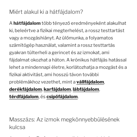
Miért alakul ki a hátfájdalom?
A
hátfájdalom
több tényező eredményeként alakulhat
ki, beleértve a fizikai megterhelést, a rossz testtartást
vagy a mozgáshiányt. Az ülőmunka, a folyamatos
számítógép használat, valamint a rossz testtartás
gyakran túlterheli a gerincet és az izmokat, ami
fájdalmat okozhat a háton. A krónikus hátfájás hatással
lehet a mindennapi életre, korlátozhatja a mozgást és a
fizikai aktivitást, ami hosszú távon további
problémákhoz vezethet, mint a
vállfájdalom
,
derékfájdalom
,
karfájdalom
,
lábfájdalom
,
térdfájdalom
, és
csípőfájdalom
.
Masszázs: Az izmok megkönnyebbülésének
kulcsa