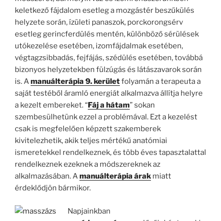
keletkező fájdalom esetleg a mozgástér beszűkülés
helyzete során, ízületi panaszok, porckorongsérv
esetleg gerincferdülés mentén, különböző sérülések
utókezelése esetében, izomfájdalmak esetében,
végtagzsibbadás, fejfájás, szédülés esetében, továbbá
bizonyos helyzetekben fülzúgás és látászavarok során
is. A
manuálterápia 9. kerület
folyamán a terapeuta a
saját testéből áramló energiát alkalmazva állítja helyre
a kezelt embereket. “
Fáj a hátam
” sokan
szembesülhetünk ezzel a problémával. Ezt a kezelést
csak is megfelelően képzett szakemberek
kivitelezhetik, akik teljes mértékű anatómiai
ismeretekkel rendelkeznek, és több éves tapasztalattal
rendelkeznek ezeknek a módszereknek az
alkalmazásában. A
manuálterápia árak
miatt
érdeklődjön bármikor.
Napjainkban