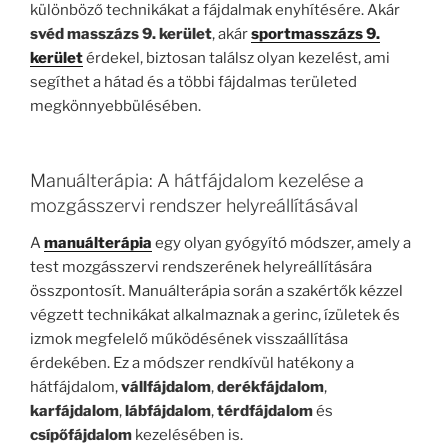
különböző technikákat a fájdalmak enyhítésére. Akár
svéd masszázs 9. kerület
, akár
sportmasszázs 9.
kerület
érdekel, biztosan találsz olyan kezelést, ami
segíthet a hátad és a többi fájdalmas területed
megkönnyebbülésében.
Manuálterápia: A hátfájdalom kezelése a
mozgásszervi rendszer helyreállításával
A
manuálterápia
egy olyan gyógyító módszer, amely a
test mozgásszervi rendszerének helyreállítására
összpontosít. Manuálterápia során a szakértők kézzel
végzett technikákat alkalmaznak a gerinc, ízületek és
izmok megfelelő működésének visszaállítása
érdekében. Ez a módszer rendkívül hatékony a
hátfájdalom,
vállfájdalom
,
derékfájdalom
,
karfájdalom
,
lábfájdalom
,
térdfájdalom
és
csípőfájdalom
kezelésében is.