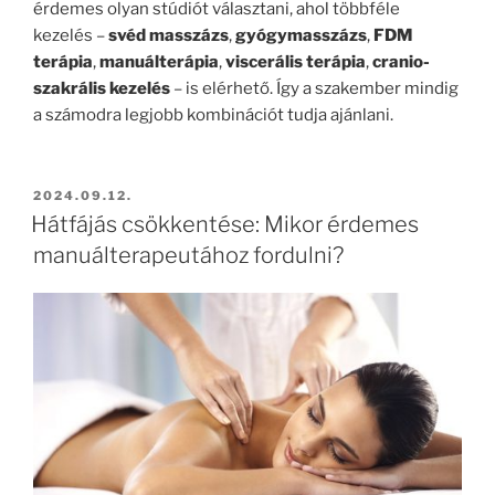
érdemes olyan stúdiót választani, ahol többféle
kezelés –
svéd masszázs
,
gyógymasszázs
,
FDM
terápia
,
manuálterápia
,
viscerális terápia
,
cranio-
szakrális kezelés
– is elérhető. Így a szakember mindig
a számodra legjobb kombinációt tudja ajánlani.
BEKÜLDVE:
2024.09.12.
Hátfájás csökkentése: Mikor érdemes
manuálterapeutához fordulni?