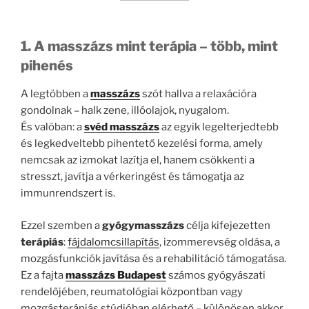
1. A masszázs mint terápia – több, mint
pihenés
A legtöbben a
masszázs
szót hallva a relaxációra
gondolnak – halk zene, illóolajok, nyugalom.
És valóban: a
svéd masszázs
az egyik legelterjedtebb
és legkedveltebb pihentető kezelési forma, amely
nemcsak az izmokat lazítja el, hanem csökkenti a
stresszt, javítja a vérkeringést és támogatja az
immunrendszert is.
Ezzel szemben a
gyógymasszázs
célja kifejezetten
terápiás
:
fájdalomcsillapítás
, izommerevség oldása, a
mozgásfunkciók javítása és a rehabilitáció támogatása.
Ez a fajta
masszázs Budapest
számos gyógyászati
rendelőjében, reumatológiai központban vagy
mozgásterápiás stúdióban elérhető – különösen akkor