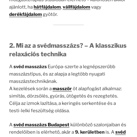
ajánlott, ha
hátfájdalom
,
vállfájdalom
vagy
derékfájdalom
gyötör.
2. Mi az a svédmasszázs? – A klasszikus
relaxációs technika
A
svéd masszázs
Európa-szerte a legnépszerűbb
masszázstípus, és az alapja a legtöbb nyugati
masszázstechnikának.
A kezelések során a
masszőr
öt alapfogást alkalmaz:
simítás, dörzsölés, gyúrás, ütögetés és rezegtetés.
Célja az izmok lazítása, a keringés serkentése és a
testi-lelki feszültség oldása.
A
svéd masszázs Budapest
különböző szalonjaiban és
rendelőiben is elérhető, akár a
9. kerületben
is. A
svéd