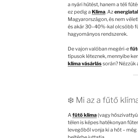
a nyári hűtést, hanem a téli fűt
ez pedig a
Klíma
. Az
energiata
Magyarországon, és nem véletl
és akár 30–40%-kal olcsóbb fűt
hagyományos rendszerek.
De vajon valóban megéri-e
fűt
típusok léteznek, mennyibe ker
klíma vásárlás
során? Nézzük a
❄️ Mi az a fűtő klí
A
fűtő klíma
(vagy hőszivattyú
télen is képes hatékonyan fűte
levegőből vonja ki a hőt – még a
beltérbe juttatja.