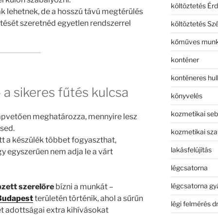
költöztetés Érd
lehetnek, de a hosszú távú megtérülés
fűtését szeretnéd egyetlen rendszerrel
költöztetés Sz
kőműves mun
konténer
konténeres hull
– a sikeres fűtés kulcsa
könyvelés
kozmetikai seb
pvetően meghatározza, mennyire lesz
sed.
kozmetikai sza
t a készülék többet fogyaszthat,
lakásfelújítás
 egyszerűen nem adja le a várt
légcsatorna
légcsatorna gy
zett szerelőre
bízni a munkát –
 Budapest
területén történik, ahol a sűrűn
légi felmérés d
et adottságai extra kihívásokat