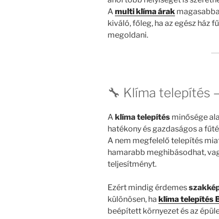
A
multi klíma árak
magasabbak 
kiváló, főleg, ha az egész ház 
megoldani.
🔧 Klíma telepítés 
A
klíma telepítés
minősége ala
hatékony és gazdaságos a fűté
A nem megfelelő telepítés miat
hamarabb meghibásodhat, vagy
teljesítményt.
Ezért mindig érdemes
szakkép
különösen, ha
klíma telepítés
beépített környezet és az épül