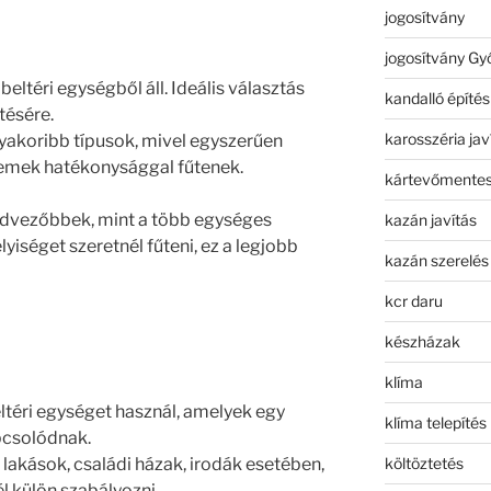
jogosítvány
jogosítvány Gy
 beltéri egységből áll. Ideális választás
kandalló építés
tésére.
karosszéria jav
yakoribb típusok, mivel egyszerűen
 remek hatékonysággal fűtenek.
kártevőmentes
edvezőbbek, mint a több egységes
kazán javítás
lyiséget szeretnél fűteni, ez a legjobb
kazán szerelés
kcr daru
készházak
klíma
ltéri egységet használ, amelyek egy
klíma telepítés
pcsolódnak.
költöztetés
lakások, családi házak, irodák esetében,
él külön szabályozni.