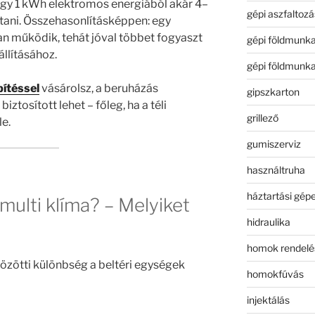
hogy 1 kWh elektromos energiából akár 4–
gépi aszfaltozá
tani. Összehasonlításképpen: egy
an működik, tehát jóval többet fogyaszt
gépi földmunk
llításához.
gépi földmunk
pítéssel
vásárolsz, a beruházás
gipszkarton
ztosított lehet – főleg, ha a téli
grillező
e.
gumiszerviz
használtruha
háztartási gép
 multi klíma? – Melyiket
hidraulika
homok rendelé
özötti különbség a beltéri egységek
homokfúvás
injektálás