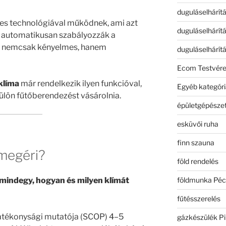
duguláselhárít
res technológiával működnek, ami azt
duguláselhárít
et automatikusan szabályozzák a
z nemcsak kényelmes, hanem
duguláselhárít
Ecom Testvér
klíma
már rendelkezik ilyen funkcióval,
Egyéb kategóri
külön fűtőberendezést vásárolnia.
épületgépészet
esküvői ruha
finn szauna
 megéri?
föld rendelés
földmunka Péc
 mindegy, hogyan és milyen klímát
fűtésszerelés
atékonysági mutatója (SCOP) 4–5
gázkészülék Pi