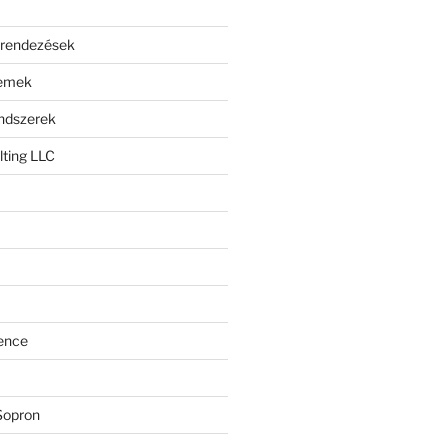
erendezések
lemek
endszerek
ting LLC
ence
Sopron