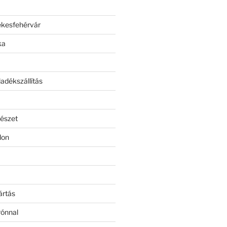
ékesfehérvár
ka
adékszállítás
észet
lon
ártás
rónnal