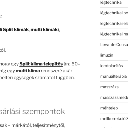
légtechnika
légtechnikai b
:
légtechnikai e
li Split klímák
,
multi klímák
),
légtechnikai r
Levante Consul
ől.
limuzin
 hogy egy
Split klíma telepítés
ára 60–
lomtalanítás
 míg egy
multi klíma
rendszeré akár
manuálterápia
a beltéri egységek számától függően.
masszázs
masszázsmed
méhtelep
ásárlási szempontok
mellkorrekció 
ak – márkától, teljesítménytől,