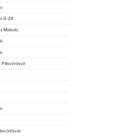
ás
ás 0-24
ás Miskolc
ek
a
 Pilisvörösvá
s
lsivörösvár