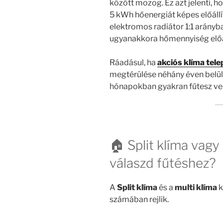
között mozog. Ez azt jelenti, 
5 kWh hőenergiát képes előállí
elektromos radiátor 1:1 arányb
ugyanakkora hőmennyiség előá
Ráadásul, ha
akciós klíma tele
megtérülése néhány éven belül bi
hónapokban gyakran fűtesz vel
🏠 Split klíma vagy
válaszd fűtéshez?
A
Split klíma
és a
multi klíma
k
számában rejlik.