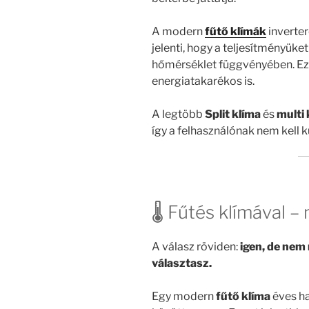
A modern
fűtő klímák
inverte
jelenti, hogy a teljesítményük
hőmérséklet függvényében. E
energiatakarékos is.
A legtöbb
Split klíma
és
multi 
így a felhasználónak nem kell 
🌡️ Fűtés klímával –
A válasz röviden:
igen, de nem
választasz.
Egy modern
fűtő klíma
éves h