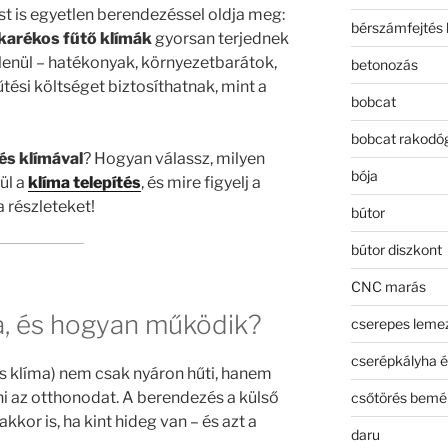
ést is egyetlen berendezéssel oldja meg:
bérszámfejtés 
karékos fűtő klímák
gyorsan terjednek
enül – hatékonyak, környezetbarátok,
betonozás
ési költséget biztosíthatnak, mint a
bobcat
bobcat rakodó
és klímával
? Hogyan válassz, milyen
bója
ül a
klíma telepítés
, és mire figyelj a
 részleteket!
bútor
bútor diszkont
CNC marás
ma, és hogyan működik?
cserepes leme
cserépkályha é
s klíma) nem csak nyáron hűti, hanem
ni az otthonodat. A berendezés a külső
csőtörés bemé
kkor is, ha kint hideg van – és azt a
daru