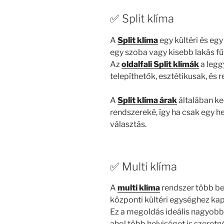
✅ Split klíma
A
Split klíma
egy kültéri és egy
egy szoba vagy kisebb lakás fű
Az
oldalfali Split klímák
a legg
telepíthetők, esztétikusak, és
A
Split klíma árak
általában k
rendszereké, így ha csak egy he
választás.
✅ Multi klíma
A
multi klíma
rendszer több be
központi kültéri egységhez ka
Ez a megoldás ideális nagyobb 
ahol több helyiséget is szeretn