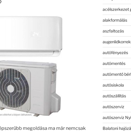
?
acélszerkezet 
alakformálás
aszfaltozás
augenlidkorrek
autófényezés
autómentés
autómentő bér
autósiskola
autószállítás
autószerviz
autószerviz Ny
népszerűbb megoldása ma már nemcsak
Balatoni hajóz