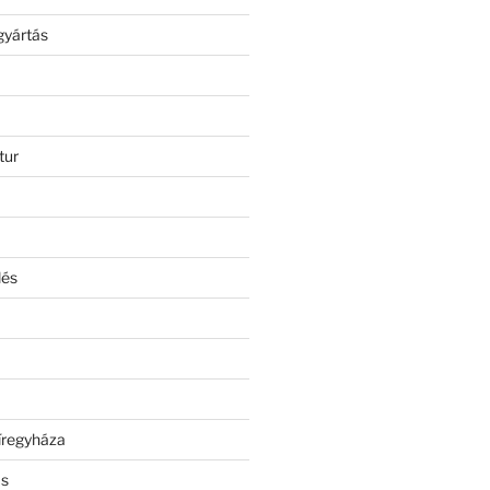
gyártás
tur
lés
íregyháza
ás