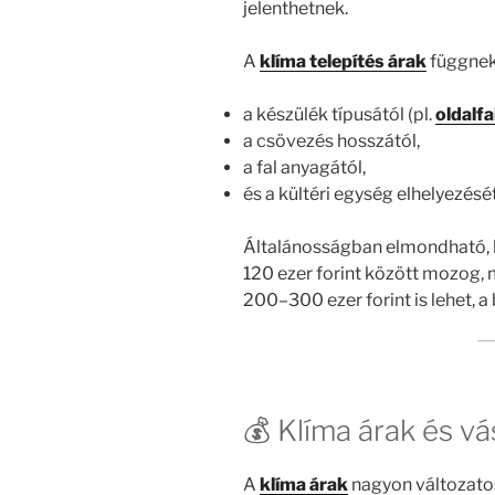
jelenthetnek.
A
klíma telepítés árak
függnek
a készülék típusától (pl.
oldalfa
a csövezés hosszától,
a fal anyagától,
és a kültéri egység elhelyezését
Általánosságban elmondható,
120 ezer forint között mozog,
200–300 ezer forint is lehet, 
💰 Klíma árak és v
A
klíma árak
nagyon változatos