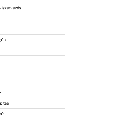
kiszervezés
gép
z
pítés
rés