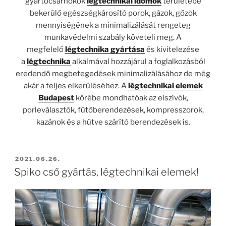
gyártócsarnokok
légtechnikai idomok
területébe
bekerülő egészségkárosító porok, gázok, gőzök
mennyiségének a minimalizálását rengeteg
munkavédelmi szabály követeli meg. A
megfelelő
légtechnika gyártása
és kivitelezése
a
légtechnika
alkalmával hozzájárul a foglalkozásból
eredendő megbetegedések minimalizálásához de még
akár a teljes elkerüléséhez. A
légtechnikai elemek
Budapest
körébe mondhatóak az elszívók,
porleválasztók, fűtőberendezések, kompresszorok,
kazánok és a hűtve szárító berendezések is.
BEKÜLDVE:
2021.06.26.
Spiko cső gyártás, légtechnikai elemek!