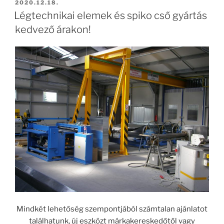
BEKÜLDVE:
2020.12.18.
Légtechnikai elemek és spiko cső gyártás
kedvező árakon!
Mindkét lehetőség szempontjából számtalan ajánlatot
találhatunk, új eszközt márkakereskedőtől vagy