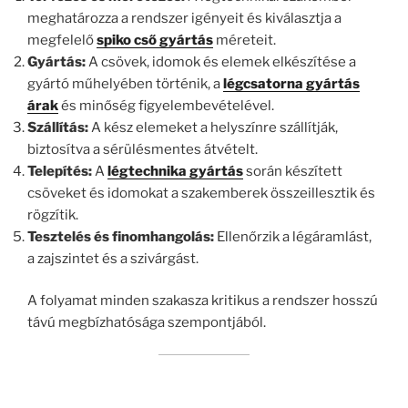
meghatározza a rendszer igényeit és kiválasztja a
megfelelő
spiko cső gyártás
méreteit.
Gyártás:
A csövek, idomok és elemek elkészítése a
gyártó műhelyében történik, a
légcsatorna gyártás
árak
és minőség figyelembevételével.
Szállítás:
A kész elemeket a helyszínre szállítják,
biztosítva a sérülésmentes átvételt.
Telepítés:
A
légtechnika gyártás
során készített
csöveket és idomokat a szakemberek összeillesztik és
rögzítik.
Tesztelés és finomhangolás:
Ellenőrzik a légáramlást,
a zajszintet és a szivárgást.
A folyamat minden szakasza kritikus a rendszer hosszú
távú megbízhatósága szempontjából.