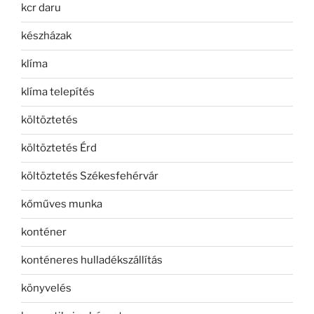
kcr daru
készházak
klíma
klíma telepítés
költöztetés
költöztetés Érd
költöztetés Székesfehérvár
kőműves munka
konténer
konténeres hulladékszállítás
könyvelés