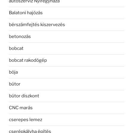
autószerviz Nyíregyháza
Balatoni hajózás
bérszámfejtés kiszervezés
betonozás
bobcat
bobcat rakodógép
bója
bútor
bútor diszkont
CNC marás
cserepes lemez
cserépkályha építés