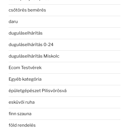
csőtörés bemérés
daru
duguláselhárítás
duguláselhárítás 0-24
duguláselhárítás Miskolc
Ecom Testvérek
Egyéb kategória
épületgépészet Pilisvörösvá
esküvői ruha
finn szauna
föld rendelés