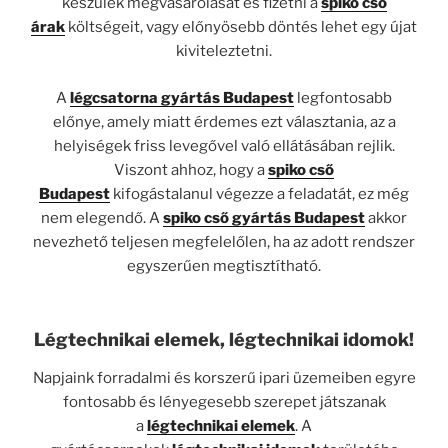
készülék megvásárolását és fizetni a
spiko cső
árak
költségeit, vagy előnyösebb döntés lehet egy újat
kiviteleztetni.
A
légcsatorna gyártás Budapest
legfontosabb
előnye, amely miatt érdemes ezt választania, az a
helyiségek friss levegővel való ellátásában rejlik.
Viszont ahhoz, hogy a
spiko cső
Budapest
kifogástalanul végezze a feladatát, ez még
nem elegendő. A
spiko cső gyártás Budapest
akkor
nevezhető teljesen megfelelőlen, ha az adott rendszer
egyszerűen megtisztítható.
Légtechnikai elemek, légtechnikai idomok!
Napjaink forradalmi és korszerű ipari üzemeiben egyre
fontosabb és lényegesebb szerepet játszanak
a
légtechnikai elemek
. A