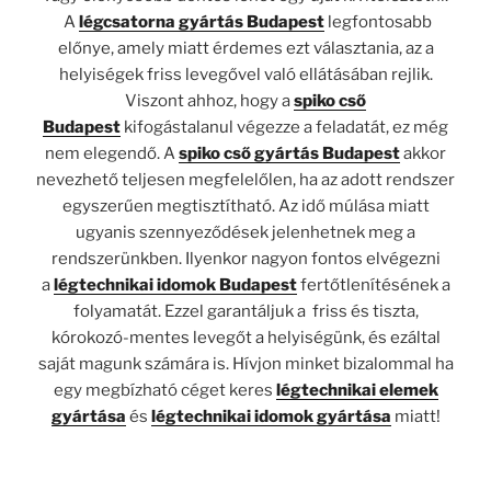
A
légcsatorna gyártás Budapest
legfontosabb
előnye, amely miatt érdemes ezt választania, az a
helyiségek friss levegővel való ellátásában rejlik.
Viszont ahhoz, hogy a
spiko cső
Budapest
kifogástalanul végezze a feladatát, ez még
nem elegendő. A
spiko cső gyártás Budapest
akkor
nevezhető teljesen megfelelőlen, ha az adott rendszer
egyszerűen megtisztítható. Az idő múlása miatt
ugyanis szennyeződések jelenhetnek meg a
rendszerünkben. Ilyenkor nagyon fontos elvégezni
a
légtechnikai idomok Budapest
fertőtlenítésének a
folyamatát. Ezzel garantáljuk a friss és tiszta,
kórokozó-mentes levegőt a helyiségünk, és ezáltal
saját magunk számára is. Hívjon minket bizalommal ha
egy megbízható céget keres
légtechnikai elemek
gyártása
és
légtechnikai idomok gyártása
miatt!