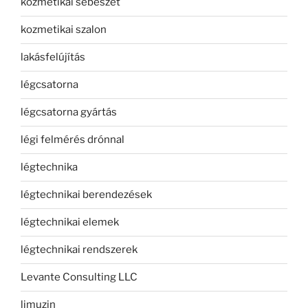
kozmetikai sebészet
kozmetikai szalon
lakásfelújítás
légcsatorna
légcsatorna gyártás
légi felmérés drónnal
légtechnika
légtechnikai berendezések
légtechnikai elemek
légtechnikai rendszerek
Levante Consulting LLC
limuzin