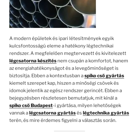
A modern épületek és ipari létesítmények egyik
kulcsfontosságú eleme a hatékony légtechnikai
rendszer. A megfelelően megtervezett és kivitelezett
légcsatorna készítés
nem csupán a komfortot, hanem
az energiahatékonyságot és a levegőminőséget is
biztosítja. Ebben a kontextusban a
spiko cső gyártás
kiemelt szerepet kap, hiszen a minőségi csövek és
idomok jelentik az egész rendszer gerincét. Ebben a
bejegyzésben részletesen bemutatjuk, mit kínál a
spiko cső Budapest
-i gyártása, milyen lehetőségek
vannak a
légcsatorna gyártás
és
légtechnika gyártás
terén, és mire érdemes figyelni a választás során.