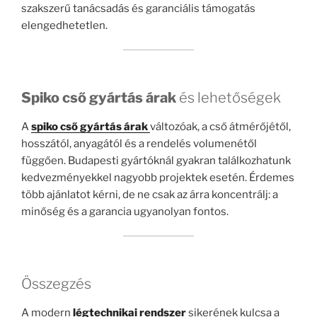
szakszerű tanácsadás és garanciális támogatás
elengedhetetlen.
Spiko cső gyártás árak
és lehetőségek
A
spiko cső gyártás árak
változóak, a cső átmérőjétől,
hosszától, anyagától és a rendelés volumenétől
függően. Budapesti gyártóknál gyakran találkozhatunk
kedvezményekkel nagyobb projektek esetén. Érdemes
több ajánlatot kérni, de ne csak az árra koncentrálj: a
minőség és a garancia ugyanolyan fontos.
Összegzés
A modern
légtechnikai rendszer
sikerének kulcsa a