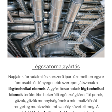
Légcsatorna gyártás
Napjaink forradalmi és korszerű ipari üzemeiben egyre
fontosabb és lényegesebb szerepet játszanak a
légtechnikai elemek
. A gyártócsarnokok
légtechnikai
idomok
területébe bekerülő egészségkárosító porok,
gázok, gőzök mennyiségének a minimalizálását
rengeteg munkavédelmi szabály követeli meg. A