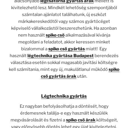
alacsonyabb
légcsatorna gyártás árak
mellett is
kivitelezhető lesz. Mindkét lehetőség szempontjából
számtalan ajánlatot találhatunk, új eszközt
márkakereskedőtől vagy számos gyártócéget
képviselő vállalkozástól beszerezhetünk. Ha azonban
nem használt
spiko cső
alkalmazásával kívánja
megoldani a feladatot, akkor keressen minket
bizalommal a
spiko cső gyártás
miatt! Egy
használt
légtechnika gyártása Budapest
berendezés
választása esetén sokkal magasabb javítási költségre
kell számítania, mint egy új, makulátlanul működő
spiko
cső gyártás árak
után.
Légtechnika gyártás
Ez nagyban befolyásolhatja a döntését, hogy
érdemesnek találja-e egy használt készülék
megvásárolását és fizetni a
spiko cső árak
költségeit,
vagy előnyösebb döntés lehet egy újat kiviteleztetni.