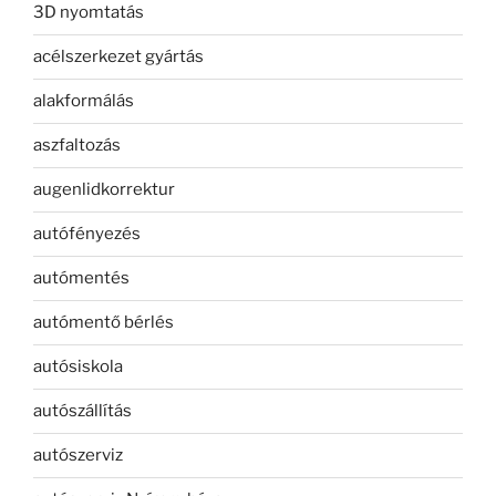
3D nyomtatás
acélszerkezet gyártás
alakformálás
aszfaltozás
augenlidkorrektur
autófényezés
autómentés
autómentő bérlés
autósiskola
autószállítás
autószerviz