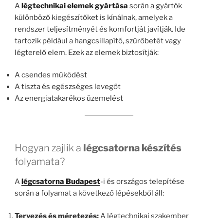
A
légtechnikai elemek gyártása
során a gyártók
különböző kiegészítőket is kínálnak, amelyek a
rendszer teljesítményét és komfortját javítják. Ide
tartozik például a hangcsillapító, szűrőbetét vagy
légterelő elem. Ezek az elemek biztosítják:
A csendes működést
A tiszta és egészséges levegőt
Az energiatakarékos üzemelést
Hogyan zajlik a
légcsatorna készítés
folyamata?
A
légcsatorna Budapest
-i és országos telepítése
során a folyamat a következő lépésekből áll:
Tervezés és méretezés:
A légtechnikai szakember