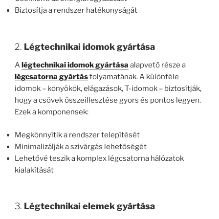
Biztosítja a rendszer hatékonyságát
2.
Légtechnikai idomok gyártása
A
légtechnikai idomok gyártása
alapvető része a
légcsatorna gyártás
folyamatának. A különféle
idomok – könyökök, elágazások, T-idomok – biztosítják,
hogy a csövek összeillesztése gyors és pontos legyen.
Ezek a komponensek:
Megkönnyítik a rendszer telepítését
Minimalizálják a szivárgás lehetőségét
Lehetővé teszik a komplex légcsatorna hálózatok
kialakítását
3.
Légtechnikai elemek gyártása