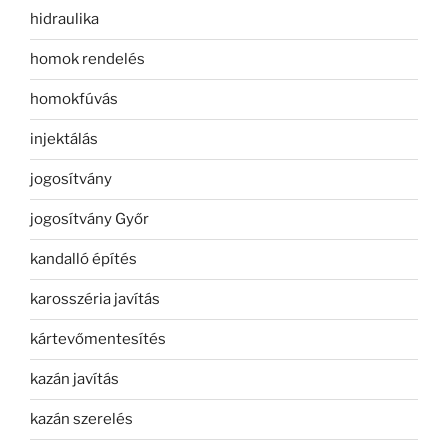
hidraulika
homok rendelés
homokfúvás
injektálás
jogosítvány
jogosítvány Győr
kandalló építés
karosszéria javítás
kártevőmentesítés
kazán javítás
kazán szerelés