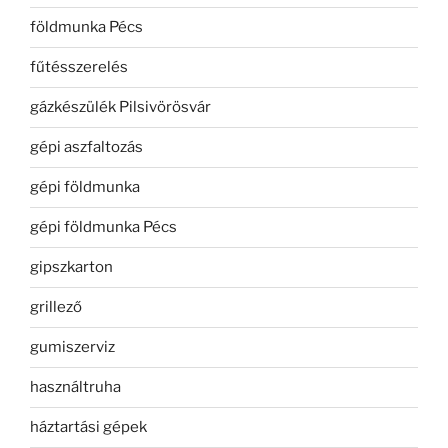
földmunka Pécs
fűtésszerelés
gázkészülék Pilsivörösvár
gépi aszfaltozás
gépi földmunka
gépi földmunka Pécs
gipszkarton
grillező
gumiszerviz
használtruha
háztartási gépek