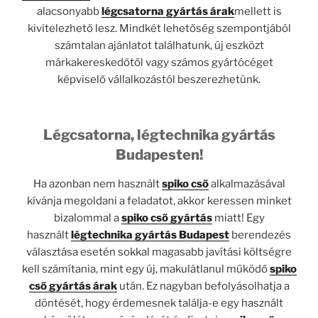
alacsonyabb
légcsatorna gyártás árak
mellett is
kivitelezhető lesz. Mindkét lehetőség szempontjából
számtalan ajánlatot találhatunk, új eszközt
márkakereskedőtől vagy számos gyártócéget
képviselő vállalkozástól beszerezhetünk.
Légcsatorna, légtechnika gyártás
Budapesten!
Ha azonban nem használt
spiko cső
alkalmazásával
kívánja megoldani a feladatot, akkor keressen minket
bizalommal a
spiko cső gyártás
miatt! Egy
használt
légtechnika gyártás Budapest
berendezés
választása esetén sokkal magasabb javítási költségre
kell számítania, mint egy új, makulátlanul működő
spiko
cső gyártás árak
után. Ez nagyban befolyásolhatja a
döntését, hogy érdemesnek találja-e egy használt