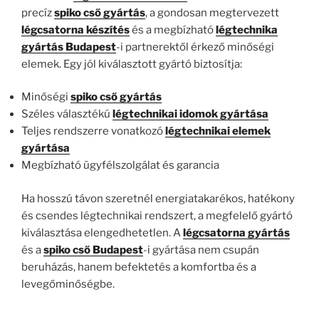
precíz
spiko cső gyártás
, a gondosan megtervezett
légcsatorna készítés
és a megbízható
légtechnika
gyártás Budapest
-i partnerektől érkező minőségi
elemek. Egy jól kiválasztott gyártó biztosítja:
Minőségi
spiko cső gyártás
Széles választékú
légtechnikai idomok gyártása
Teljes rendszerre vonatkozó
légtechnikai elemek
gyártása
Megbízható ügyfélszolgálat és garancia
Ha hosszú távon szeretnél energiatakarékos, hatékony
és csendes légtechnikai rendszert, a megfelelő gyártó
kiválasztása elengedhetetlen. A
légcsatorna gyártás
és a
spiko cső Budapest
-i gyártása nem csupán
beruházás, hanem befektetés a komfortba és a
levegőminőségbe.