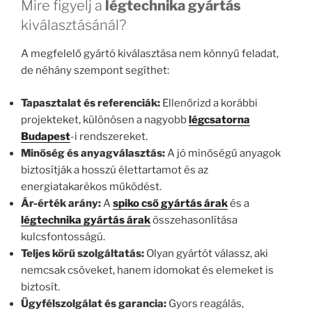
Mire figyelj a
légtechnika gyártás
kiválasztásánál?
A megfelelő gyártó kiválasztása nem könnyű feladat,
de néhány szempont segíthet:
Tapasztalat és referenciák:
Ellenőrizd a korábbi
projekteket, különösen a nagyobb
légcsatorna
Budapest
-i rendszereket.
Minőség és anyagválasztás:
A jó minőségű anyagok
biztosítják a hosszú élettartamot és az
energiatakarékos működést.
Ár-érték arány:
A
spiko cső gyártás árak
és a
légtechnika gyártás árak
összehasonlítása
kulcsfontosságú.
Teljes körű szolgáltatás:
Olyan gyártót válassz, aki
nemcsak csöveket, hanem idomokat és elemeket is
biztosít.
Ügyfélszolgálat és garancia:
Gyors reagálás,