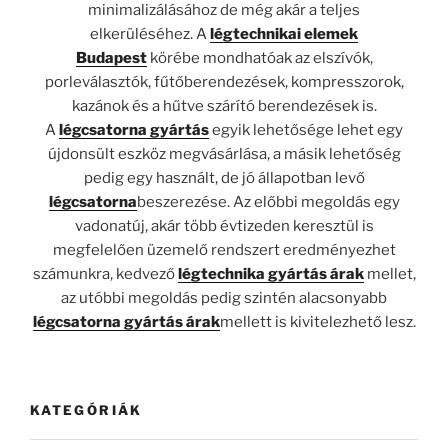
minimalizálásához de még akár a teljes
elkerüléséhez. A
légtechnikai elemek
Budapest
körébe mondhatóak az elszívók,
porleválasztók, fűtőberendezések, kompresszorok,
kazánok és a hűtve szárító berendezések is.
A
légcsatorna gyártás
egyik lehetősége lehet egy
újdonsült eszköz megvásárlása, a másik lehetőség
pedig egy használt, de jó állapotban levő
légcsatorna
beszerezése. Az előbbi megoldás egy
vadonatúj, akár több évtizeden keresztül is
megfelelően üzemelő rendszert eredményezhet
számunkra, kedvező
légtechnika gyártás árak
mellet,
az utóbbi megoldás pedig szintén alacsonyabb
légcsatorna gyártás árak
mellett is kivitelezhető lesz.
KATEGÓRIÁK