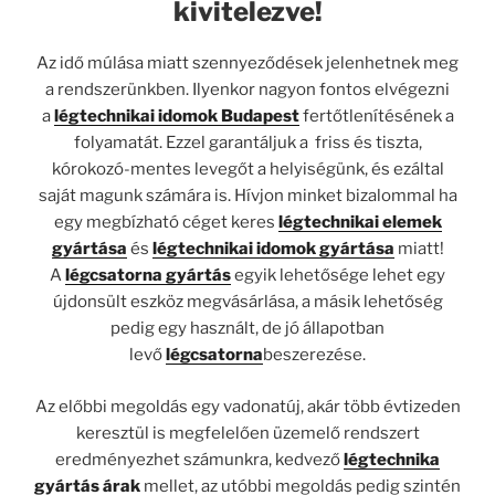
kivitelezve!
Az idő múlása miatt szennyeződések jelenhetnek meg
a rendszerünkben. Ilyenkor nagyon fontos elvégezni
a
légtechnikai idomok Budapest
fertőtlenítésének a
folyamatát. Ezzel garantáljuk a friss és tiszta,
kórokozó-mentes levegőt a helyiségünk, és ezáltal
saját magunk számára is. Hívjon minket bizalommal ha
egy megbízható céget keres
légtechnikai elemek
gyártása
és
légtechnikai idomok gyártása
miatt!
A
légcsatorna gyártás
egyik lehetősége lehet egy
újdonsült eszköz megvásárlása, a másik lehetőség
pedig egy használt, de jó állapotban
levő
légcsatorna
beszerezése.
Az előbbi megoldás egy vadonatúj, akár több évtizeden
keresztül is megfelelően üzemelő rendszert
eredményezhet számunkra, kedvező
légtechnika
gyártás árak
mellet, az utóbbi megoldás pedig szintén