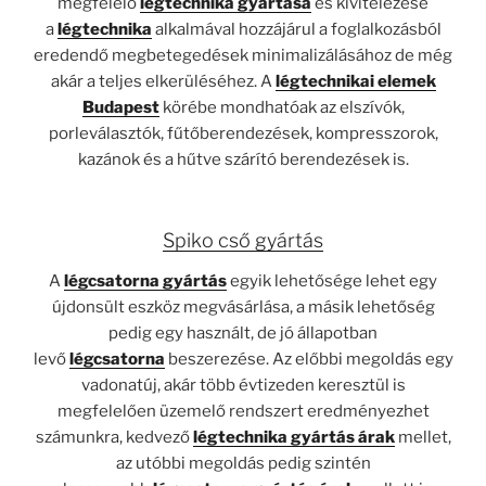
megfelelő
légtechnika gyártása
és kivitelezése
a
légtechnika
alkalmával hozzájárul a foglalkozásból
eredendő megbetegedések minimalizálásához de még
akár a teljes elkerüléséhez. A
légtechnikai elemek
Budapest
körébe mondhatóak az elszívók,
porleválasztók, fűtőberendezések, kompresszorok,
kazánok és a hűtve szárító berendezések is.
Spiko cső gyártás
A
légcsatorna gyártás
egyik lehetősége lehet egy
újdonsült eszköz megvásárlása, a másik lehetőség
pedig egy használt, de jó állapotban
levő
légcsatorna
beszerezése. Az előbbi megoldás egy
vadonatúj, akár több évtizeden keresztül is
megfelelően üzemelő rendszert eredményezhet
számunkra, kedvező
légtechnika gyártás árak
mellet,
az utóbbi megoldás pedig szintén