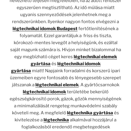
nevezhető teljesen megfelelőlen, ha az adott rendszer
egyszerűen megtisztítható. Az idő múlása miatt
ugyanis szennyeződések jelenhetnek meg a
rendszerünkben. Ilyenkor nagyon fontos elvégezni a
légtechnikai idomok Budapest
fertőtlenítésének a
folyamatát. Ezzel garantáljuk a friss és tiszta,
kórokozó-mentes levegőt a helyiségünk, és ezáltal
saját magunk számára is. Hívjon minket bizalommal ha
egy megbízható céget keres
légtechnikai elemek
gyártása
és
légtechnikai idomok
gyártása
miatt! Napjaink forradalmi és korszerű ipari
üzemeiben egyre fontosabb és lényegesebb szerepet
játszanak a
légtechnikai elemek
. A gyártócsarnokok
légtechnikai idomok
területébe bekerülő
egészségkárosító porok, gázok, gőzök mennyiségének
a minimalizálását rengeteg munkavédelmi szabály
követeli meg. A megfelelő
légtechnika gyártása
és
kivitelezése a
légtechnika
alkalmával hozzájárul a
foglalkozásból eredendő megbetegedések