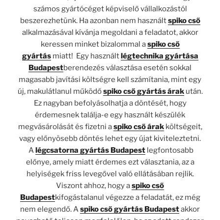
számos gyártócéget képviselő vállalkozástól
beszerezhetünk. Ha azonban nem használt
spiko cső
alkalmazásával kívánja megoldani a feladatot, akkor
keressen minket bizalommal a
spiko cső
gyártás
miatt! Egy használt
légtechnika gyártása
Budapest
berendezés választása esetén sokkal
magasabb javítási költségre kell számítania, mint egy
új, makulátlanul működő
spiko cső gyártás árak
után.
Ez nagyban befolyásolhatja a döntését, hogy
érdemesnek találja-e egy használt készülék
megvásárolását és fizetni a
spiko cső árak
költségeit,
vagy előnyösebb döntés lehet egy újat kiviteleztetni.
A
légcsatorna gyártás Budapest
legfontosabb
előnye, amely miatt érdemes ezt választania, az a
helyiségek friss levegővel való ellátásában rejlik.
Viszont ahhoz, hogy a
spiko cső
Budapest
kifogástalanul végezze a feladatát, ez még
nem elegendő. A
spiko cső gyártás Budapest
akkor