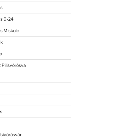
ás
ás 0-24
ás Miskolc
ek
a
 Pilisvörösvá
s
lsivörösvár