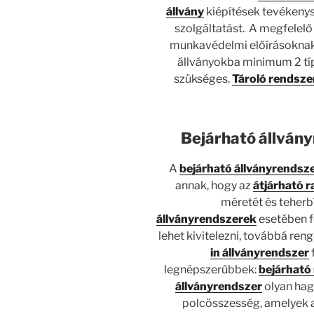
állvány
kiépítések tevékenysé
szolgáltatást. A megfelelő
munkavédelmi előírásoknak 
állványokba minimum 2 t
szükséges.
Tároló rendsze
Bejárható állvány
A
bejárható állványrendsz
annak, hogy az
átjárható r
méretét és teherb
állványrendszerek
esetében f
lehet kivitelezni, továbbá ren
in állványrendszer
f
legnépszerűbbek:
bejárható
állványrendszer
olyan hag
polcösszesség, amelyek a