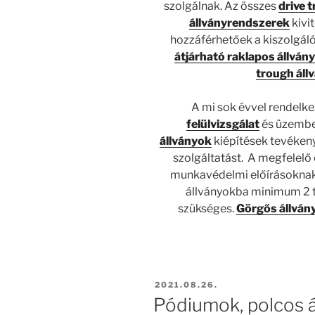
szolgálnak. Az összes
drive 
állványrendszerek
kivi
hozzáférhetőek a kiszolgáló f
átjárható raklapos állvá
trough áll
A mi sok évvel rendelke
felülvizsgálat
és üzembe
állványok
kiépítések tevékenys
szolgáltatást. A megfelelő
munkavédelmi előírásoknak 
állványokba minimum 2 
szükséges.
Görgős állván
BEKÜLDVE:
2021.08.26.
Pódiumok, polcos á