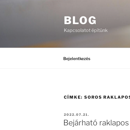
Tartalomhoz
BLOG
Kapcsolatot építünk
Bejelentkezés
CÍMKE:
SOROS RAKLAPO
BEKÜLDVE:
2022.07.21.
Bejárható raklapos 