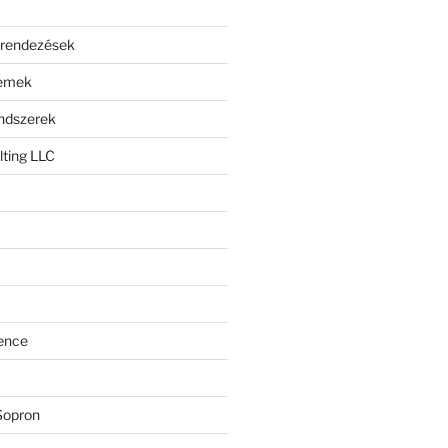
erendezések
lemek
endszerek
ting LLC
ence
Sopron