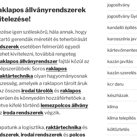
jogosítvány
raklapos állványrendszerek
jogosítvány Gy
itelezése!
kandalló építés
ezése igen széleskörű, hála annak, hogy
karosszéria jav
tartó gerendák méretét és teherbírását
ndszerek
esetében felmerülő egyedi
kártevőmentes
ehet kivitelezni, továbbá rengeteg
raklapos állványrendszer
fajtái közül az
kazán javítás
gnépszerűbbek: Soros
raklapos
kazán szerelés
raktártechnika
olyan hagyományosnak
szesség, amelyek a raklapon tárolt áruk
kcr daru
 Az összes
irodai tárolók
és
raklapos
készházak
zerűen és könnyedén hozzáférhetőek a
letve kifelé történő
lemezpolcos állvány
klíma
az
iroda rendszerek
végzik.
klíma telepítés
patunk a logisztika,
raktártechnika
és
költöztetés
ndszerek
,
irodai rendszerek
és
polcos