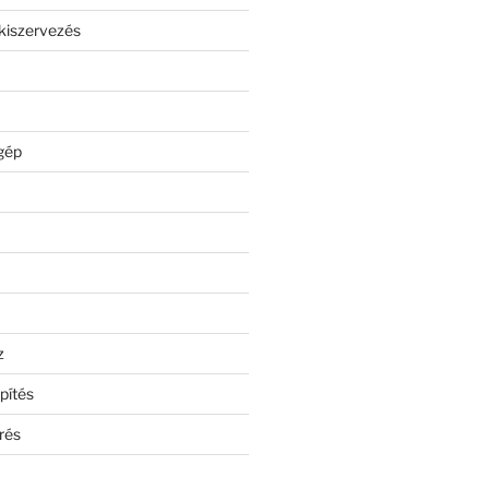
kiszervezés
gép
z
pítés
rés