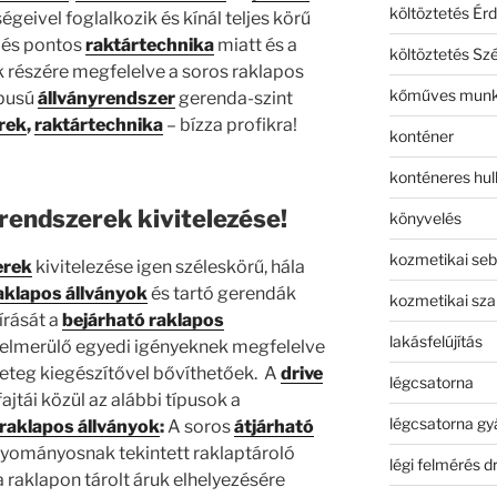
költöztetés Érd
geivel foglalkozik és kínál teljes körű
 és pontos
raktártechnika
miatt és a
költöztetés Sz
részére megfelelve a soros raklapos
kőműves mun
ípusú
állványrendszer
gerenda-szint
rek
,
raktártechnika
– bízza profikra!
konténer
konténeres hull
rendszerek kivitelezése!
könyvelés
kozmetikai seb
erek
kivitelezése igen széleskörű, hála
aklapos állványok
és tartó gerendák
kozmetikai sza
írását a
bejárható raklapos
lakásfelújítás
elmerülő egyedi igényeknek megfelelve
geteg kiegészítővel bővíthetőek.
A
drive
légcsatorna
ajtái közül az alábbi típusok a
légcsatorna gy
 raklapos állványok
:
A soros
átjárható
yományosnak tekintett raklaptároló
légi felmérés d
 raklapon tárolt áruk elhelyezésére