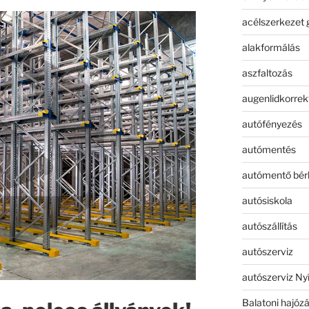
acélszerkezet 
alakformálás
aszfaltozás
augenlidkorrek
autófényezés
autómentés
autómentő bér
autósiskola
autószállítás
autószerviz
autószerviz Ny
Balatoni hajóz