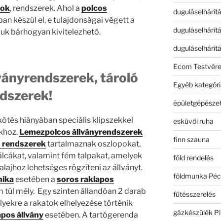
ok
, rendszerek. Ahol a
polcos
duguláselhárít
an készül el, e tulajdonságai végett a
duguláselhárít
uk bárhogyan kivitelezhető.
duguláselhárít
Ecom Testvér
ványrendszerek, tároló
Egyéb kategóri
dszerek!
épületgépészet
ötés hiányában speciális klipszekkel
esküvői ruha
okhoz.
Lemezpolcos állványrendszerek
finn szauna
ó rendszerek
tartalmaznak oszlopokat,
álcákat, valamint fém talpakat, amelyek
föld rendelés
alajhoz lehetséges rögzíteni az állványt.
földmunka Péc
nika
esetében a
soros raklapos
túl mély. Egy szinten állandóan 2 darab
fűtésszerelés
yekre a rakatok elhelyezése történik
gázkészülék Pi
apos állvány
esetében. A tartógerenda