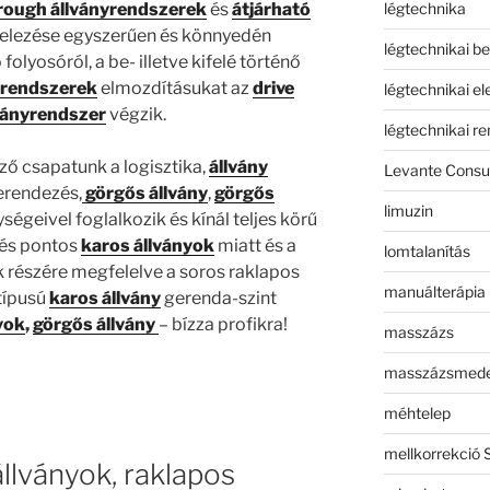
légtechnika
trough állványrendszerek
és
átjárható
telezése egyszerűen és könnyedén
légtechnikai b
olyosóról, a be- illetve kifelé történő
nyrendszerek
elmozdításukat az
drive
légtechnikai e
ványrendszer
végzik.
légtechnikai r
ző csapatunk a logisztika,
állvány
Levante Consul
rendezés,
görgős állvány
,
görgős
limuzin
égeivel foglalkozik és kínál teljes körű
 és pontos
karos állványok
miatt és a
lomtalanítás
részére megfelelve a soros raklapos
manuálterápia
típusú
karos állvány
gerenda-szint
yok
,
görgős állvány
– bízza profikra!
masszázs
masszázsmed
méhtelep
mellkorrekció 
llványok, raklapos