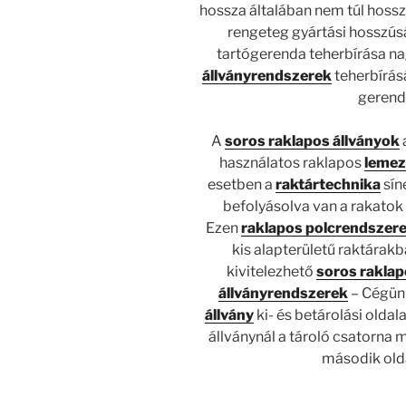
hossza általában nem túl hoss
rengeteg gyártási hosszúsá
tartógerenda teherbírása nag
állványrendszerek
teherbírás
gerenda
A
soros raklapos állványok
használatos raklapos
lemez
esetben a
raktártechnika
sín
befolyásolva van a rakatok
Ezen
raklapos polcrendszer
kis alapterületű raktárak
kivitelezhető
soros raklap
állványrendszerek
– Cégünk
állvány
ki- és betárolási oldal
állványnál a tároló csatorna 
második olda