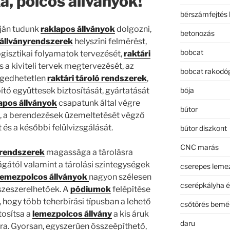
, polcos állványok!
bérszámfejtés 
pján tudunk
raklapos állványok
dolgozni,
betonozás
állványrendszerek
helyszíni felmérést,
bobcat
logisztikai folyamatok tervezését,
raktári
 a kiviteli tervek megtervezését, az
bobcat rakodó
ngedhetetlen
raktári tároló rendszerek
,
bója
ó együttesek biztosítását, gyártatását
apos állványok
csapatunk által végre
bútor
sét, a berendezések üzemeltetését végző
és a későbbi felülvizsgálását.
bútor diszkont
CNC marás
yrendszerek
magassága a tárolásra
gától valamint a tárolási szintegységek
cserepes leme
lemezpolcos állványok
nagyon szélesen
cserépkályha é
szeszerelhetőek. A
pódiumok
felépítése
, hogy több teherbírási típusban a lehető
csőtörés bemé
osítsa a
lemezpolcos állvány
a kis áruk
daru
ra. Gyorsan, egyszerűen összeépíthető,