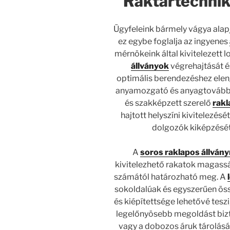
Raktártechnika
Ügyfeleink bármely vágya ala
ez egybe foglalja az ingyenes
mérnökeink által kivitelezett 
állványok
végrehajtását és
optimális berendezéshez ele
anyamozgató és anyagtovábbít
és szakképzett szerelő
rakl
hajtott helyszíni kivitelezé
dolgozók kiképzését 
A
soros raklapos állván
kivitelezhető rakatok magassá
számától határozható meg. A
sokoldalúak és egyszerűen ös
és kiépítettsége lehetővé teszi
legelőnyösebb megoldást bizt
vagy a dobozos áruk tárolásá