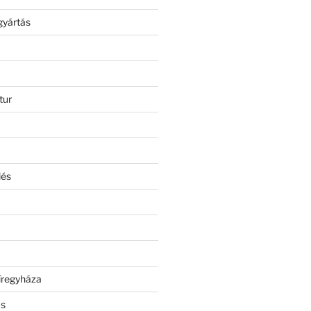
gyártás
tur
lés
íregyháza
ás