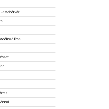
ékesfehérvár
ka
adékszállítás
észet
lon
ártás
rónnal