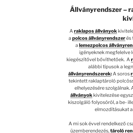
Állványrendszer – 
kiv
A
raklapos állványok
kivitel
a
polcos állványrendszer
és 
a
lemezpolcos állványre
igényeknek megfelelve l
kiegészítővel bővíthetőek.
A
alábbi típusok a le
állványrendszerek
:
A soros
tekintett raklaptároló polcös
elhelyezésére szolgálnak.
állványok
kivitelezése egys
kiszolgáló folyosóról, a be- il
elmozdításukat 
A mi sok évvel rendelkező csa
üzemberendezés,
tároló re