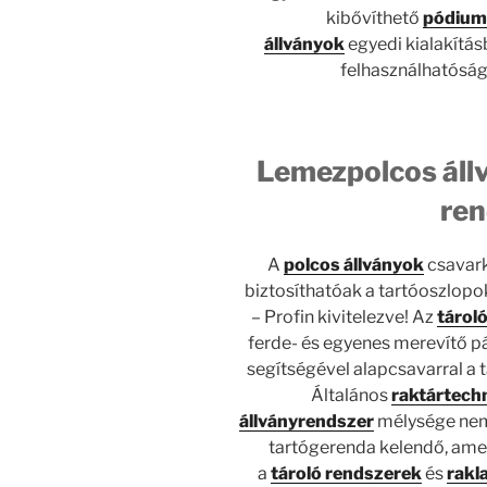
kibővíthető
pódium
állványok
egyedi kialakításb
felhasználhatóság
Lemezpolcos áll
ren
A
polcos állványok
csavark
biztosíthatóak a tartóoszlop
– Profin kivitelezve! Az
tárol
ferde- és egyenes merevítő p
segítségével alapcsavarral a t
Általános
raktártech
állványrendszer
mélysége nem 
tartógerenda kelendő, amel
a
tároló rendszerek
és
rakl