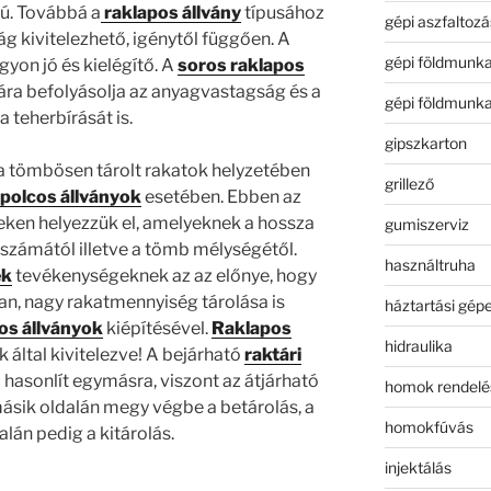
zú. Továbbá a
raklapos állvány
típusához
gépi aszfaltozá
g kivitelezhető, igénytől függően. A
gépi földmunk
yon jó és kielégítő. A
soros raklapos
ára befolyásolja az anyagvastagság és a
gépi földmunk
 teherbírását is.
gipszkarton
a tömbösen tárolt rakatok helyzetében
grillező
polcos állványok
esetében. Ebben az
eken helyezzük el, amelyeknek a hossza
gumiszerviz
 számától illetve a tömb mélységétől.
használtruha
ek
tevékenységeknek az az előnye, hogy
ban, nagy rakatmennyiség tárolása is
háztartási gép
os állványok
kiépítésével.
Raklapos
hidraulika
 által kivitelezve! A bejárható
raktári
a hasonlít egymásra, viszont az átjárható
homok rendelé
másik oldalán megy végbe a betárolás, a
homokfúvás
lán pedig a kitárolás.
injektálás