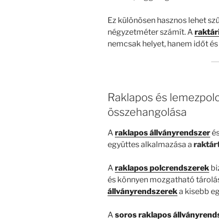
Ez különösen hasznos lehet sz
négyzetméter számít. A
raktár
nemcsak helyet, hanem időt és
Raklapos és lemezpolc
összehangolása
A
raklapos állványrendszer
és
együttes alkalmazása a
raktár
A
raklapos polcrendszerek
bi
és könnyen mozgatható tárolás
állványrendszerek
a kisebb e
A
soros raklapos állványrend