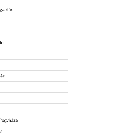
gyártás
tur
lés
íregyháza
ás