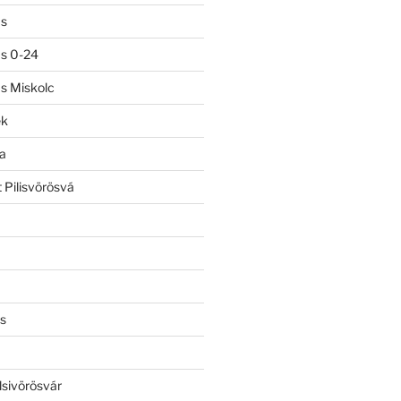
ás
ás 0-24
ás Miskolc
ek
a
 Pilisvörösvá
s
lsivörösvár