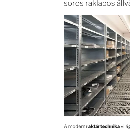
soros raklapos áll
A modern
raktártechnika
vilá