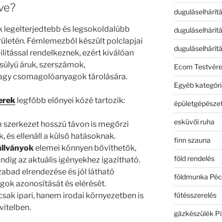
ve?
duguláselhárít
k legelterjedtebb és legsokoldalúbb
duguláselhárít
rületén. Fémlemezből készült polclapjai
duguláselhárít
ilitással rendelkeznek, ezért kiválóan
súlyú áruk, szerszámok,
Ecom Testvér
agy csomagolóanyagok tárolására.
Egyéb kategóri
erek
legfőbb előnyei közé tartozik:
épületgépészet
esküvői ruha
m szerkezet hosszú távon is megőrzi
 és ellenáll a külső hatásoknak.
finn szauna
állványok
elemei könnyen bővíthetők,
föld rendelés
indig az aktuális igényekhez igazítható.
zabad elrendezése és jól látható
földmunka Péc
gok azonosítását és elérését.
fűtésszerelés
sak ipari, hanem irodai környezetben is
vitelben.
gázkészülék Pi