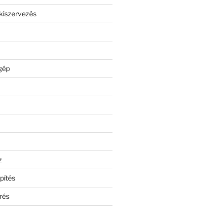
kiszervezés
gép
z
pítés
rés