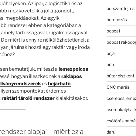
helyeken. Az ipar, a logisztika és az
bérszámfejtés 
kább megkövetelik a jól átgondolt,
ási megoldásokat. Az egyik
betonozás
bb rendszer ebben a kategóriában a
bobcat
, amely tartósságával, rugalmasságával
. De miért is ennyire nélkülözhetetlenek a
bobcat rakodó
gyan járulnak hozzá egy raktár vagy iroda
bója
séhez?
bútor
sen bemutatjuk, mi teszi a
lemezpolcos
bútor diszkont
ssé, hogyan illeszkednek a
raklapos
állványrendszerek
és
bejárható
CNC marás
milyen szempontokat érdemes
s
raktári tároló rendszer
kialakításakor.
cserepes leme
cserépkályha é
csőtörés bemé
endszer alapjai – miért ez a
daru