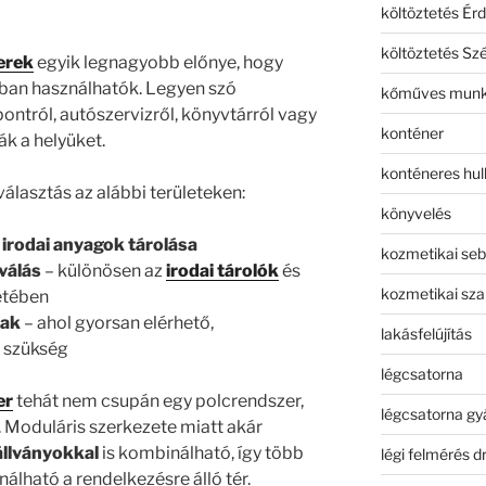
költöztetés Érd
költöztetés Sz
erek
egyik legnagyobb előnye, hogy
gban használhatók. Legyen szó
kőműves mun
ontról, autószervizről, könyvtárról vagy
konténer
ák a helyüket.
konténeres hull
választás az alábbi területeken:
könyvelés
 irodai anyagok tárolása
kozmetikai seb
válás
– különösen az
irodai tárolók
és
kozmetikai sza
etében
rak
– ahol gyorsan elérhető,
lakásfelújítás
n szükség
légcsatorna
er
tehát nem csupán egy polcrendszer,
légcsatorna gy
Moduláris szerkezete miatt akár
állványokkal
is kombinálható, így több
légi felmérés d
nálható a rendelkezésre álló tér.