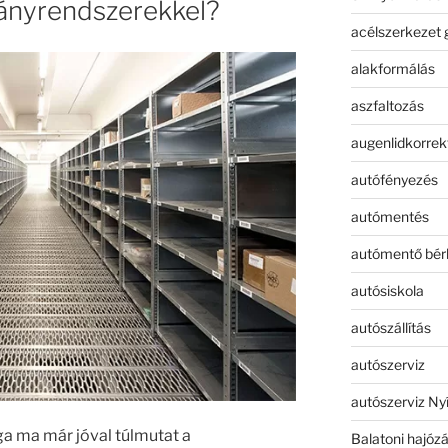
ványrendszerekkel?
acélszerkezet 
alakformálás
aszfaltozás
augenlidkorrek
autófényezés
autómentés
autómentő bér
autósiskola
autószállítás
autószerviz
autószerviz Ny
ga ma már jóval túlmutat a
Balatoni hajóz