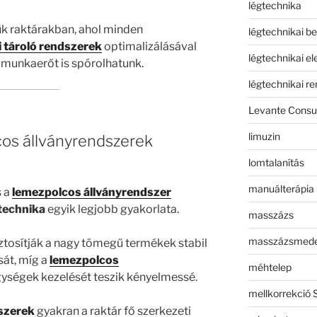
légtechnika
űk raktárakban, ahol minden
légtechnikai b
i tároló rendszerek
optimalizálásával
légtechnikai e
 munkaerőt is spórolhatunk.
légtechnikai r
Levante Consul
limuzin
os állványrendszerek
lomtalanítás
manuálterápia
 a
lemezpolcos állványrendszer
technika
egyik legjobb gyakorlata.
masszázs
masszázsmed
ztosítják a nagy tömegű termékek stabil
át, míg a
lemezpolcos
méhtelep
gységek kezelését teszik kényelmessé.
mellkorrekció 
szerek
gyakran a raktár fő szerkezeti