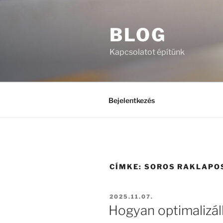
Tartalomhoz
BLOG
Kapcsolatot építünk
Bejelentkezés
CÍMKE:
SOROS RAKLAPO
BEKÜLDVE:
2025.11.07.
Hogyan optimalizál