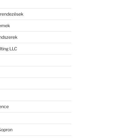
erendezések
lemek
endszerek
ting LLC
ence
Sopron