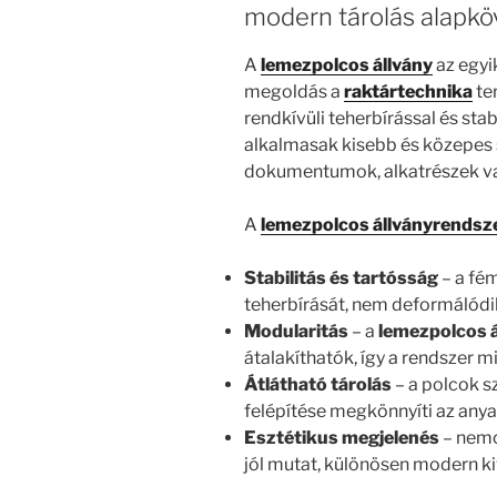
modern tárolás alapkö
A
lemezpolcos állvány
az egyi
megoldás a
raktártechnika
te
rendkívüli teherbírással és stab
alkalmasak kisebb és közepes 
dokumentumok, alkatrészek v
A
lemezpolcos állványrendsz
Stabilitás és tartósság
– a fé
teherbírását, nem deformálódik,
Modularitás
– a
lemezpolcos 
átalakíthatók, így a rendszer m
Átlátható tárolás
– a polcok s
felépítése megkönnyíti az anya
Esztétikus megjelenés
– nemc
jól mutat, különösen modern ki