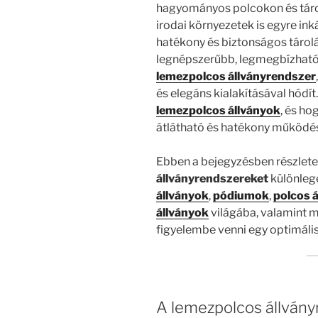
hagyományos polcokon és tároló
irodai környezetek is egyre in
hatékony és biztonságos tárol
legnépszerűbb, legmegbízható
lemezpolcos állványrendszer
és elegáns kialakításával hódít
lemezpolcos állványok
, és ho
átlátható és hatékony működé
Ebben a bejegyzésben részlete
állványrendszereket
különlege
állványok
,
pódiumok
,
polcos 
állványok
világába, valamint 
figyelembe venni egy optimáli
A lemezpolcos állványr