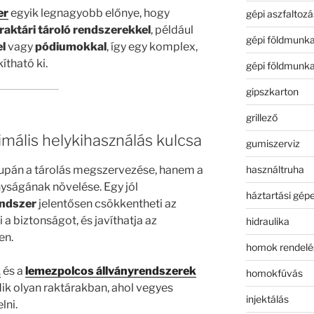
er
egyik legnagyobb előnye, hogy
gépi aszfaltozá
raktári tároló rendszerekkel
, például
gépi földmunk
l
vagy
pódiumokkal
, így egy komplex,
ítható ki.
gépi földmunk
gipszkarton
grillező
imális helykihasználás kulcsa
gumiszerviz
használtruha
upán a tárolás megszervezése, hanem a
yságának növelése. Egy jól
háztartási gép
endszer
jelentősen csökkentheti az
a biztonságot, és javíthatja az
hidraulika
en.
homok rendelé
k
és a
lemezpolcos állványrendszerek
homokfúvás
ik olyan raktárakban, ahol vegyes
injektálás
lni.