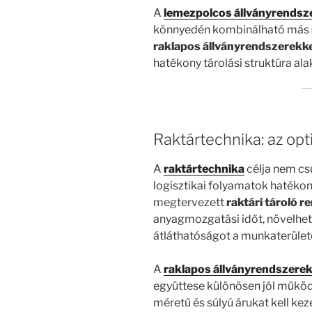
A
lemezpolcos állványrendsz
könnyedén kombinálható más
raklapos állványrendszerekke
hatékony tárolási struktúra alak
Raktártechnika: az opt
A
raktártechnika
célja nem cs
logisztikai folyamatok hatékon
megtervezett
raktári tároló r
anyagmozgatási időt, növelheti 
átláthatóságot a munkaterület
A
raklapos állványrendszere
együttese különösen jól működ
méretű és súlyú árukat kell keze