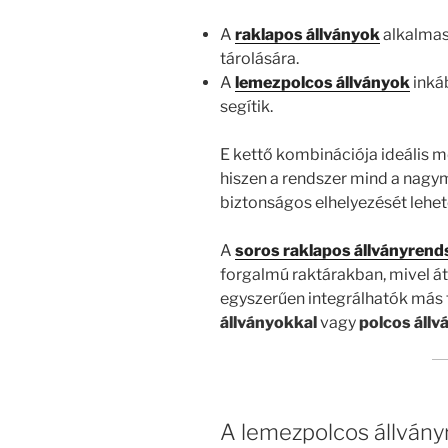
A
raklapos állványok
alkalmas
tárolására.
A
lemezpolcos állványok
inkáb
segítik.
E kettő kombinációja ideális 
hiszen a rendszer mind a nagym
biztonságos elhelyezését lehet
A
soros raklapos állványrend
forgalmú raktárakban, mivel á
egyszerűen integrálhatók más 
állványokkal
vagy
polcos áll
A lemezpolcos állvány