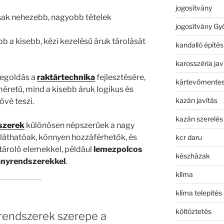
jogosítvány
ak nehezebb, nagyobb tételek
jogosítvány Gy
b a kisebb, kézi kezelésű áruk tárolását
kandalló építés
karosszéria jav
megoldás a
raktártechnika
fejlesztésére,
kártevőmentes
éretű, mind a kisebb áruk logikus és
kazán javítás
ővé teszi.
kazán szerelés
szerek
különösen népszerűek a nagy
tláthatóak, könnyen hozzáférhetők, és
kcr daru
tároló elemekkel, például
lemezpolcos
készházak
ványrendszerekkel
.
klíma
klíma telepítés
költöztetés
rendszerek szerepe a