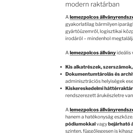
modern raktárban
A
lemezpolcos állványrendsz
gyakorlatilag bármilyen ipará
gyártóüzemről, logisztikai közp
irodáról – mindenhol megtalálj
A
lemezpolcos állvány
ideális 
Kis alkatrészek, szerszámok,
Dokumentumtárolás és archi
adminisztrációs helyiségek es
Kiskereskedelmi háttérraktá
rendszerezett árukészletre va
A
lemezpolcos állványrendsz
hanem a hatékonyság eszköze. 
pódiumokkal
vagy
bejárható 
szinten, függőlegesen is kihasz