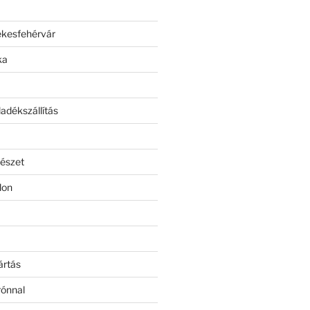
ékesfehérvár
ka
adékszállítás
észet
lon
ártás
rónnal