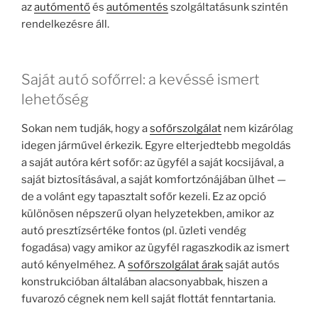
az
autómentő
és
autómentés
szolgáltatásunk szintén
rendelkezésre áll.
Saját autó sofőrrel: a kevéssé ismert
lehetőség
Sokan nem tudják, hogy a
sofőrszolgálat
nem kizárólag
idegen járművel érkezik. Egyre elterjedtebb megoldás
a saját autóra kért sofőr: az ügyfél a saját kocsijával, a
saját biztosításával, a saját komfortzónájában ülhet —
de a volánt egy tapasztalt sofőr kezeli. Ez az opció
különösen népszerű olyan helyzetekben, amikor az
autó presztízsértéke fontos (pl. üzleti vendég
fogadása) vagy amikor az ügyfél ragaszkodik az ismert
autó kényelméhez. A
sofőrszolgálat árak
saját autós
konstrukcióban általában alacsonyabbak, hiszen a
fuvarozó cégnek nem kell saját flottát fenntartania.