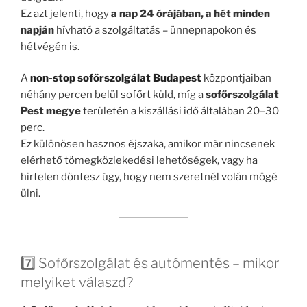
Ez azt jelenti, hogy
a nap 24 órájában, a hét minden
napján
hívható a szolgáltatás – ünnepnapokon és
hétvégén is.
A
non-stop sofőrszolgálat Budapest
központjaiban
néhány percen belül sofőrt küld, míg a
sofőrszolgálat
Pest megye
területén a kiszállási idő általában 20–30
perc.
Ez különösen hasznos éjszaka, amikor már nincsenek
elérhető tömegközlekedési lehetőségek, vagy ha
hirtelen döntesz úgy, hogy nem szeretnél volán mögé
ülni.
7️⃣ Sofőrszolgálat és autómentés – mikor
melyiket válaszd?