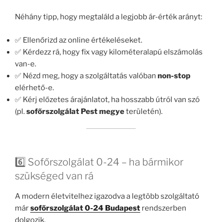
Néhány tipp, hogy megtaláld a legjobb ár-érték arányt:
✅ Ellenőrizd az online értékeléseket.
✅ Kérdezz rá, hogy fix vagy kilométeralapú elszámolás
van-e.
✅ Nézd meg, hogy a szolgáltatás valóban
non-stop
elérhető-e.
✅ Kérj előzetes árajánlatot, ha hosszabb útról van szó
(pl.
sofőrszolgálat Pest megye
területén).
6️⃣ Sofőrszolgálat 0-24 – ha bármikor
szükséged van rá
A modern életvitelhez igazodva a legtöbb szolgáltató
már
sofőrszolgálat 0-24 Budapest
rendszerben
dolgozik.