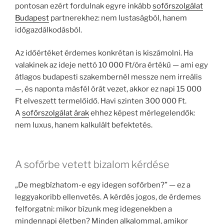
pontosan ezért fordulnak egyre inkább
sofőrszolgálat
Budapest
partnerekhez: nem lustaságból, hanem
időgazdálkodásból.
Az időértéket érdemes konkrétan is kiszámolni. Ha
valakinek az ideje nettó 10 000 Ft/óra értékű — ami egy
átlagos budapesti szakembernél messze nem irreális
—, és naponta másfél órát vezet, akkor ez napi 15 000
Ft elveszett termelőidő. Havi szinten 300 000 Ft.
A
sofőrszolgálat árak
ehhez képest mérlegelendők:
nem luxus, hanem kalkulált befektetés.
A sofőrbe vetett bizalom kérdése
„De megbízhatom-e egy idegen sofőrben?” — ez a
leggyakoribb ellenvetés. A kérdés jogos, de érdemes
felforgatni: mikor bízunk meg idegenekben a
mindennapi életben? Minden alkalommal, amikor