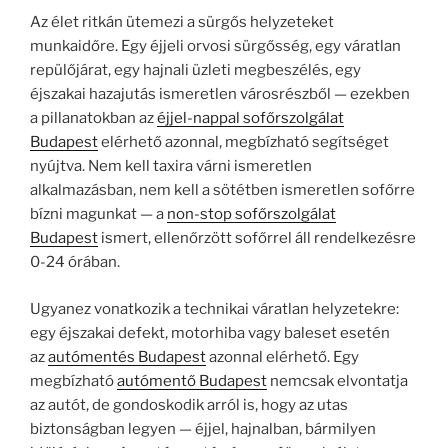
Az élet ritkán ütemezi a sürgős helyzeteket
munkaidőre. Egy éjjeli orvosi sürgősség, egy váratlan
repülőjárat, egy hajnali üzleti megbeszélés, egy
éjszakai hazajutás ismeretlen városrészből — ezekben
a pillanatokban az
éjjel-nappal sofőrszolgálat
Budapest
elérhető azonnal, megbízható segítséget
nyújtva. Nem kell taxira várni ismeretlen
alkalmazásban, nem kell a sötétben ismeretlen sofőrre
bízni magunkat — a
non-stop sofőrszolgálat
Budapest
ismert, ellenőrzött sofőrrel áll rendelkezésre
0-24 órában.
Ugyanez vonatkozik a technikai váratlan helyzetekre:
egy éjszakai defekt, motorhiba vagy baleset esetén
az
autómentés Budapest
azonnal elérhető. Egy
megbízható
autómentő Budapest
nemcsak elvontatja
az autót, de gondoskodik arról is, hogy az utas
biztonságban legyen — éjjel, hajnalban, bármilyen