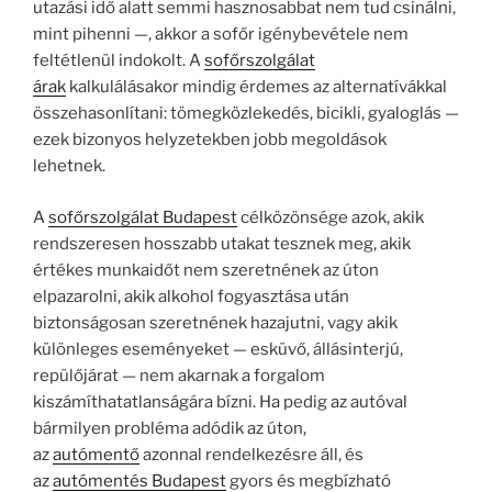
utazási idő alatt semmi hasznosabbat nem tud csinálni,
mint pihenni —, akkor a sofőr igénybevétele nem
feltétlenül indokolt. A
sofőrszolgálat
árak
kalkulálásakor mindig érdemes az alternatívákkal
összehasonlítani: tömegközlekedés, bicikli, gyaloglás —
ezek bizonyos helyzetekben jobb megoldások
lehetnek.
A
sofőrszolgálat Budapest
célközönsége azok, akik
rendszeresen hosszabb utakat tesznek meg, akik
értékes munkaidőt nem szeretnének az úton
elpazarolni, akik alkohol fogyasztása után
biztonságosan szeretnének hazajutni, vagy akik
különleges eseményeket — esküvő, állásinterjú,
repülőjárat — nem akarnak a forgalom
kiszámíthatatlanságára bízni. Ha pedig az autóval
bármilyen probléma adódik az úton,
az
autómentő
azonnal rendelkezésre áll, és
az
autómentés Budapest
gyors és megbízható