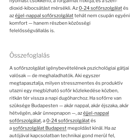
nyomást csökkenti, a forgalmat ritkítja, és a szén-
dioxid-kibocsátást mérsékli. Az
0-24 sofőrszolgálat
és
az
éjjel-nappal sofőrszolgálat
tehát nem csupán egyéni
komfort — hanem részben közösségi
felelősségvállalás is.
Összefoglalás
A sofőrszolgálat igénybevételének pszichológiai gátjai
valósak — de meghaladhatók. Aki egyszer
megtapasztalja, milyen stresszmentes és produktív
utazni egy megbízható sofőr közlekedése közben,
ritkán tér vissza a napi dugóharchoz. Ha sofőrre van
szüksége Budapesten — akár nappal, akár éjszaka, akár
hétvégén, akár ünnepnapon —, az
éjjel-nappal
sofőrszolgálat
, a
0-24 sofőrszolgálat
és
a
sofőrszolgálat Budapest
megoldást kínál. Ha az
autójával kapcsolatban technikai gond merül fel,