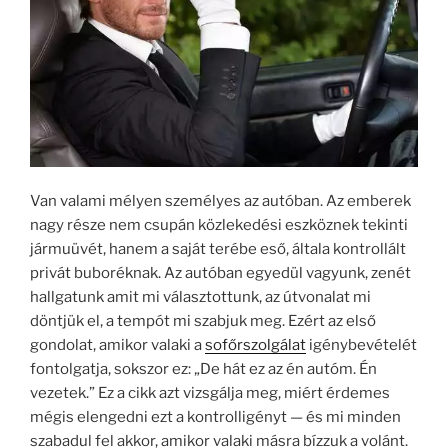
Van valami mélyen személyes az autóban. Az emberek
nagy része nem csupán közlekedési eszköznek tekinti
jármuüvét, hanem a saját terébe eső, általa kontrollált
privát buboréknak. Az autóban egyedül vagyunk, zenét
hallgatunk amit mi választottunk, az útvonalat mi
döntjük el, a tempót mi szabjuk meg. Ezért az első
gondolat, amikor valaki a
sofőrszolgálat
igénybevételét
fontolgatja, sokszor ez: „De hát ez az én autóm. Én
vezetek.” Ez a cikk azt vizsgálja meg, miért érdemes
mégis elengedni ezt a kontrolligényt — és mi minden
szabadul fel akkor, amikor valaki másra bízzuk a volánt.