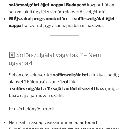
sofőrszolgálat éjjel-nappal Budapest
központjában
sok vállalati ügyfél számára alapvető szolgáltatás.
🌃
Éjszakai programok után
– a
sofőrszolgálat éjjel-
nappal
készen áll, így akár hajnalban is hazavisz.
4️⃣ Sofőrszolgálat vagy taxi? – Nem
ugyanaz!
Sokan összekeverik a
sofőrszolgálatot
a taxival, pedig
alapvető különbség van közöttük:
a
sofőrszolgálat
a Te saját autódat vezeti haza
, míg a
taxi a saját járművén szállít.
Ez azért előnyös, mert:
Nem kell másnap visszamenned az autódért.