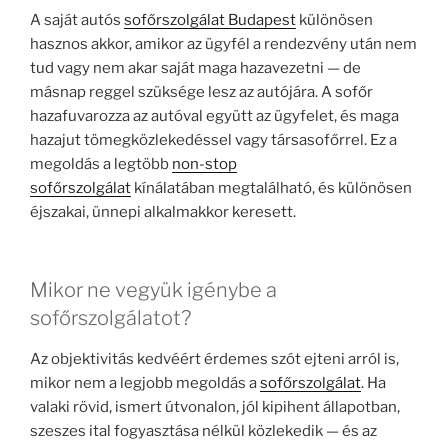
A saját autós
sofőrszolgálat Budapest
különösen
hasznos akkor, amikor az ügyfél a rendezvény után nem
tud vagy nem akar saját maga hazavezetni — de
másnap reggel szüksége lesz az autójára. A sofőr
hazafuvarozza az autóval együtt az ügyfelet, és maga
hazajut tömegközlekedéssel vagy társasofőrrel. Ez a
megoldás a legtöbb
non-stop
sofőrszolgálat
kínálatában megtalálható, és különösen
éjszakai, ünnepi alkalmakkor keresett.
Mikor ne vegyük igénybe a
sofőrszolgálatot?
Az objektivitás kedvéért érdemes szót ejteni arról is,
mikor nem a legjobb megoldás a
sofőrszolgálat
. Ha
valaki rövid, ismert útvonalon, jól kipihent állapotban,
szeszes ital fogyasztása nélkül közlekedik — és az