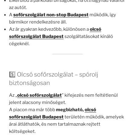
Elkerülöd a parkolási bírságokat, ha otthagynád valahol
az autót.
A
sofőrszolgálat non-stop Budapest
működik, így
bármikor rendelkezésre áll.
Az ár gyakran kedvezőbb, különösen a
olcsó
sofőrszolgálat Budapest
szolgáltatásokat kínáló
cégeknél.
5️⃣ Olcsó sofőrszolgálat – spórolj
biztonságosan
Az „
olcsó sofőrszolgálat
” kifejezés nem feltétlenül
jelent alacsony minőséget.
A piacon ma már több
megbízható,
olcsó
sofőrszolgálat Budapest
területén működik, amelyek
árai átláthatók, és nem tartalmaznak rejtett
költségeket.