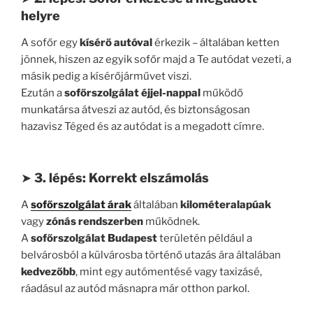
helyre
A sofőr egy
kísérő autóval
érkezik – általában ketten
jönnek, hiszen az egyik sofőr majd a Te autódat vezeti, a
másik pedig a kísérőjárművet viszi.
Ezután a
sofőrszolgálat éjjel-nappal
működő
munkatársa átveszi az autód, és biztonságosan
hazavisz Téged és az autódat is a megadott címre.
➤
3. lépés: Korrekt elszámolás
A
sofőrszolgálat árak
általában
kilométeralapúak
vagy
zónás rendszerben
működnek.
A
sofőrszolgálat Budapest
területén például a
belvárosból a külvárosba történő utazás ára általában
kedvezőbb
, mint egy autómentésé vagy taxizásé,
ráadásul az autód másnapra már otthon parkol.