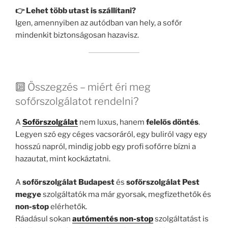
👉 Lehet több utast is szállítani?
Igen, amennyiben az autódban van hely, a sofőr
mindenkit biztonságosan hazavisz.
🔟 Összegzés – miért éri meg
sofőrszolgálatot rendelni?
A
Sofőrszolgálat
nem luxus, hanem
felelős döntés
.
Legyen szó egy céges vacsoráról, egy buliról vagy egy
hosszú napról, mindig jobb egy profi sofőrre bízni a
hazautat, mint kockáztatni.
A
sofőrszolgálat Budapest
és
sofőrszolgálat Pest
megye
szolgáltatók ma már gyorsak, megfizethetők és
non-stop
elérhetők.
Ráadásul sokan
autómentés non-stop
szolgáltatást is