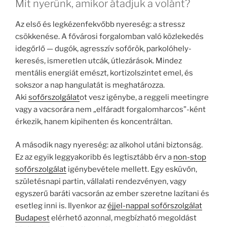
Mit nyerünk, amikor átadjuk a volánt?
Az első és legkézenfekvőbb nyereség: a stressz
csökkenése. A fővárosi forgalomban való közlekedés
idegőrlő — dugók, agresszív sofőrök, parkolóhely-
keresés, ismeretlen utcák, útlezárások. Mindez
mentális energiát emészt, kortizolszintet emel, és
sokszor a nap hangulatát is meghatározza.
Aki
sofőrszolgálat
ot vesz igénybe, a reggeli meetingre
vagy a vacsorára nem „elfáradt forgalomharcos”-ként
érkezik, hanem kipihenten és koncentráltan.
A második nagy nyereség: az alkohol utáni biztonság.
Ez az egyik leggyakoribb és legtisztább érv a
non-stop
sofőrszolgálat
igénybevétele mellett. Egy esküvőn,
születésnapi partin, vállalati rendezvényen, vagy
egyszerű baráti vacsorán az ember szeretne lazítani és
esetleg inni is. Ilyenkor az
éjjel-nappal sofőrszolgálat
Budapest
elérhető azonnal, megbízható megoldást