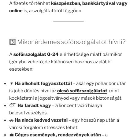
A fizetés történhet
készpénzben, bankkártyával vagy
online
is, a szolgáltatótól függően.
3️⃣ Mikor érdemes sofőrszolgálatot hívni?
A
sofőrszolgálat 0-24
elérhetősége miatt bármikor
igénybe vehető, de különösen hasznos az alábbi
esetekben:
🍷
Ha alkoholt fogyasztottál
– akár egy pohár bor után
is jobb döntés hívni az
olcsó sofőrszolgálatot
, mint
kockáztatni a jogosítványod vagy mások biztonságát.
😴
Ha fáradt vagy
– a koncentráció hiánya
balesetveszélyes.
🚗
Ha nincs kedved vezetni
– egy hosszú nap után a
városi forgalom stresszes lehet.
💼
Céges események, rendezvények után
– a