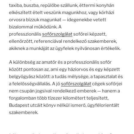
taxiba, buszba, repülőbe szállunk, éttermi konyhán
elkészített ételt veszünk magunkhoz, vagy kórházi
orvosra bízzuk magunkat — idegenekbe vetett
bizalommal működünk. A
professzionális
sofőrszolgálat
sofőrei képzett,
ellenőrzött, referenciával rendelkező szakemberek,
akiknek a munkáját az ügyfelek nyilvánosan értékelik.
A különbség az amatőr és a professzionális sofőr
között pontosan az, ami egy háziorvos és egy képzett
belgyógyász között: a tudás mélysége, a tapasztalat és
a felelősségvállalás. A jó
sofőrszolgálat
cégek sofőrjei
nem csupán jogsival rendelkező emberek — hanem a
forgalomban több tízezer kilométert teljesített,
Budapest utcáit könyv nélkül ismerő, ügyfélorientált
szakemberek.