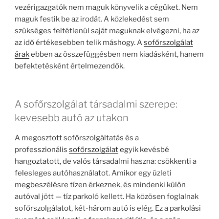
vezérigazgatók nem maguk könyvelik a cégüket. Nem
maguk festik be az irodát. A közlekedést sem
szükséges feltétlenül saját maguknak elvégezni, ha az
az idő értékesebben telik máshogy. A
sofőrszolgálat
árak
ebben az összefüggésben nem kiadásként, hanem
befektetésként értelmezendők.
A sofőrszolgálat társadalmi szerepe:
kevesebb autó az utakon
A megosztott sofőrszolgáltatás és a
professzionális
sofőrszolgálat
egyik kevésbé
hangoztatott, de valós társadalmi haszna: csökkenti a
felesleges autóhasználatot. Amikor egy üzleti
megbeszélésre tízen érkeznek, és mindenki külön
autóval jött — tíz parkoló kellett. Ha közösen foglalnak
sofőrszolgálatot, két-három autó is elég. Ez a parkolási