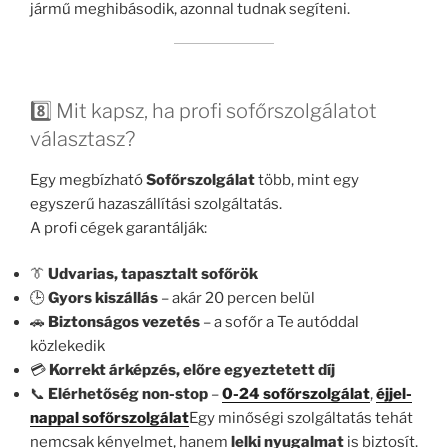
jármű meghibásodik, azonnal tudnak segíteni.
8️⃣ Mit kapsz, ha profi sofőrszolgálatot
választasz?
Egy megbízható
Sofőrszolgálat
több, mint egy
egyszerű hazaszállítási szolgáltatás.
A profi cégek garantálják:
👔
Udvarias, tapasztalt sofőrök
🕒
Gyors kiszállás
– akár 20 percen belül
🚗
Biztonságos vezetés
– a sofőr a Te autóddal
közlekedik
💳
Korrekt árképzés, előre egyeztetett díj
📞
Elérhetőség non-stop
–
0-24 sofőrszolgálat
,
éjjel-
nappal sofőrszolgálat
Egy minőségi szolgáltatás tehát
nemcsak kényelmet, hanem
lelki nyugalmat
is biztosít.