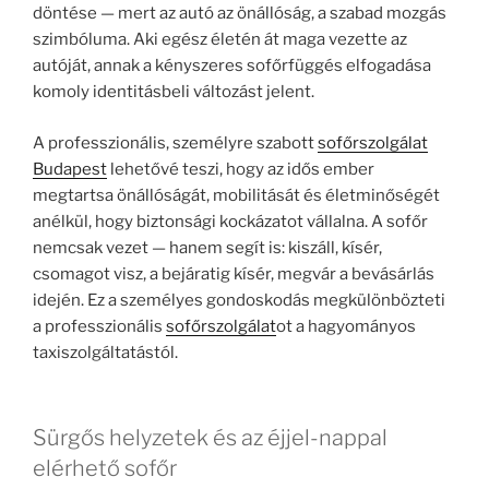
döntése — mert az autó az önállóság, a szabad mozgás
szimbóluma. Aki egész életén át maga vezette az
autóját, annak a kényszeres sofőrfüggés elfogadása
komoly identitásbeli változást jelent.
A professzionális, személyre szabott
sofőrszolgálat
Budapest
lehetővé teszi, hogy az idős ember
megtartsa önállóságát, mobilitását és életminőségét
anélkül, hogy biztonsági kockázatot vállalna. A sofőr
nemcsak vezet — hanem segít is: kiszáll, kísér,
csomagot visz, a bejáratig kísér, megvár a bevásárlás
idején. Ez a személyes gondoskodás megkülönbözteti
a professzionális
sofőrszolgálat
ot a hagyományos
taxiszolgáltatástól.
Sürgős helyzetek és az éjjel-nappal
elérhető sofőr