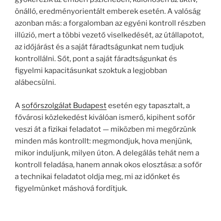
önálló, eredményorientált emberek esetén. A valóság
azonban más: a forgalomban az egyéni kontroll részben
illúzió, mert a többi vezető viselkedését, az útállapotot,
az időjárást és a saját fáradtságunkat nem tudjuk
kontrollálni. Sőt, pont a saját fáradtságunkat és
figyelmi kapacitásunkat szoktuk a legjobban
alábecsülni.
A
sofőrszolgálat Budapest
esetén egy tapasztalt, a
fővárosi közlekedést kiválóan ismerő, kipihent sofőr
veszi át a fizikai feladatot — miközben mi megőrzünk
minden más kontrollt: megmondjuk, hova menjünk,
mikor induljunk, milyen úton. A delegálás tehát nem a
kontroll feladása, hanem annak okos elosztása: a sofőr
a technikai feladatot oldja meg, mi az időnket és
figyelmünket máshová fordítjuk.