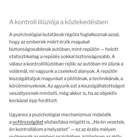
A kontroll illúziója a közlekedésben
A pszichológiai kutatások régóta foglalkoznak azzal,
hogy az emberek miért érzik magukat
biztonságosabbnak autóban, mint repülőn — holott
statisztikailag a repülés sokkal biztonságosabb. A
válasz a kontrollillúzióban rejlik: az autóban mi ülünk a
volánnál, mi vagyunk a cselekvő alanyok. A repülőn
kiszolgáltatjuk magunkat a pilótának, a technikának, a
körülményeknek. Az agyunk ezt a kiszolgáltatottságot
veszélyesnek minősíti, még akkor is, ha az objektív
kockázat épp fordított.
Ugyanez a pszichológiai mechanizmus működik
a
sofőrszolgálat
elutasítása mögött is. „Ha én vezetek,
én kontrollálom a helyzetet” — ez az érzés mélyen
gyökerezik az emberi pszichében, különösen az aktív,