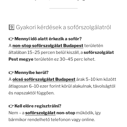
9️⃣ Gyakori kérdések a sofőrszolgálatról
👉 Mennyi idő alatt érkezik a sofőr?
A
non-stop sofőrszolgálat Budapest
területén
általában 15–25 percen belül kiszáll, a
sofőrszolgálat
Pest megye
területén ez 30–45 perc lehet.
👉 Mennyibe kerül?
A
olcsó sofőrszolgálat Budapest
árak 5–10 km között
átlagosan 6–10 ezer forint körül alakulnak, távolságtól
és napszaktól függően.
👉 Kell előre regisztrálni?
Nem – a
sofőrszolgálat
non-stop
működik, így
bármikor rendelhető telefonon vagy online.