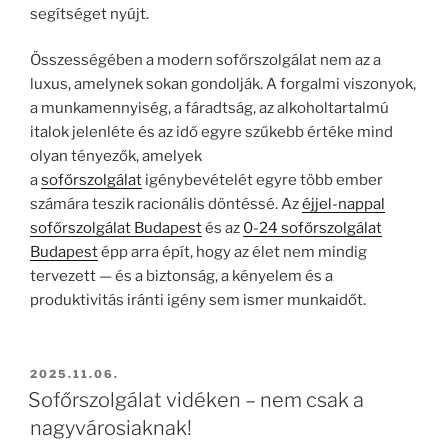
segítséget nyújt.
Összességében a modern sofőrszolgálat nem az a
luxus, amelynek sokan gondolják. A forgalmi viszonyok,
a munkamennyiség, a fáradtság, az alkoholtartalmú
italok jelenléte és az idő egyre szűkebb értéke mind
olyan tényezők, amelyek
a
sofőrszolgálat
igénybevételét egyre több ember
számára teszik racionális döntéssé. Az
éjjel-nappal
sofőrszolgálat Budapest
és az
0-24 sofőrszolgálat
Budapest
épp arra épít, hogy az élet nem mindig
tervezett — és a biztonság, a kényelem és a
produktivitás iránti igény sem ismer munkaidőt.
BEKÜLDVE:
2025.11.06.
Sofőrszolgálat vidéken – nem csak a
nagyvárosiaknak!