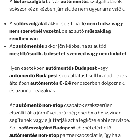
A
Sofőrszolgálat
és az
autómentés
szolgáltatások
sokszor kéz a kézben járnak, de nem ugyanarra valók.
A
sofőrszolgálat
akkor segít, ha
Te nem tudsz vagy
nem szeretnél vezetni
, de az autó
műszakilag
rendben van
.
Az
autómentés
akkor jön képbe, ha az autód
meghibásodik, balesetet szenved vagy nem indul el
.
Ilyen esetekben
autómentés Budapest
vagy
autómentő Budapest
szolgáltatást kell hívnod – ezek
általában
autómentés 0-24
rendszerben dolgoznak,
és azonnal reagálnak.
Az
autómentő non-stop
csapatok szakszerűen
elszállítják a járművet, szükség esetén a helyszínen
segítenek, vagy eljuttatják azt a legközelebbi szervizbe.
Sok
sofőrszolgálat Budapest
cégnél elérhető
autómentés non-stop
partnerkapcsolat is, így ha a