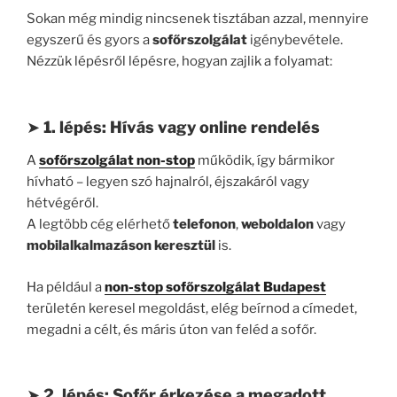
Sokan még mindig nincsenek tisztában azzal, mennyire
egyszerű és gyors a
sofőrszolgálat
igénybevétele.
Nézzük lépésről lépésre, hogyan zajlik a folyamat:
➤
1. lépés: Hívás vagy online rendelés
A
sofőrszolgálat non-stop
működik, így bármikor
hívható – legyen szó hajnalról, éjszakáról vagy
hétvégéről.
A legtöbb cég elérhető
telefonon
,
weboldalon
vagy
mobilalkalmazáson keresztül
is.
Ha például a
non-stop sofőrszolgálat Budapest
területén keresel megoldást, elég beírnod a címedet,
megadni a célt, és máris úton van feléd a sofőr.
➤
2. lépés: Sofőr érkezése a megadott