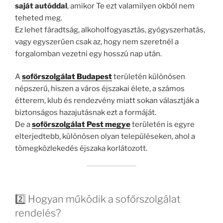
saját autóddal
, amikor Te ezt valamilyen okból nem
teheted meg.
Ez lehet fáradtság, alkoholfogyasztás, gyógyszerhatás,
vagy egyszerűen csak az, hogy nem szeretnél a
forgalomban vezetni egy hosszú nap után.
A
sofőrszolgálat Budapest
területén különösen
népszerű, hiszen a város éjszakai élete, a számos
étterem, klub és rendezvény miatt sokan választják a
biztonságos hazajutásnak ezt a formáját.
De a
sofőrszolgálat Pest megye
területén is egyre
elterjedtebb, különösen olyan településeken, ahol a
tömegközlekedés éjszaka korlátozott.
2️⃣ Hogyan működik a sofőrszolgálat
rendelés?