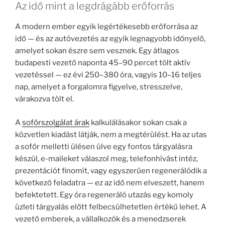
Az idő mint a legdrágább erőforrás
A modern ember egyik legértékesebb erőforrása az
idő — és az autóvezetés az egyik legnagyobb időnyelő,
amelyet sokan észre sem vesznek. Egy átlagos
budapesti vezető naponta 45–90 percet tölt aktív
vezetéssel — ez évi 250–380 óra, vagyis 10–16 teljes
nap, amelyet a forgalomra figyelve, stresszelve,
várakozva tölt el.
A
sofőrszolgálat árak
kalkulálásakor sokan csak a
közvetlen kiadást látják, nem a megtérülést. Ha az utas
a sofőr melletti ülésen ülve egy fontos tárgyalásra
készül, e-maileket válaszol meg, telefonhívást intéz,
prezentációt finomít, vagy egyszerűen regenerálódik a
következő feladatra — ez az idő nem elveszett, hanem
befektetett. Egy óra regeneráló utazás egy komoly
üzleti tárgyalás előtt felbecsülhetetlen értékű lehet. A
vezető emberek, a vállalkozók és a menedzserek