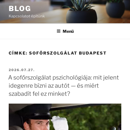
Tartalomhoz
BLOG
Kapcsolatot építünk
Menü
CÍMKE:
SOFŐRSZOLGÁLAT BUDAPEST
BEKÜLDVE:
2026.07.27.
A sofőrszolgálat pszichológiája: mit jelent
idegenre bízni az autót — és miért
szabadít fel ez minket?