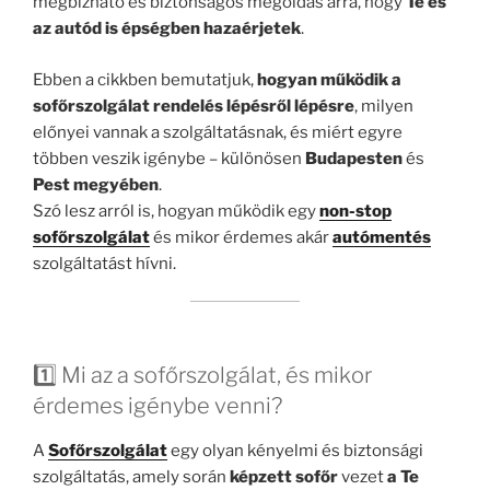
megbízható és biztonságos megoldás arra, hogy
Te és
az autód is épségben hazaérjetek
.
Ebben a cikkben bemutatjuk,
hogyan működik a
sofőrszolgálat rendelés lépésről lépésre
, milyen
előnyei vannak a szolgáltatásnak, és miért egyre
többen veszik igénybe – különösen
Budapesten
és
Pest megyében
.
Szó lesz arról is, hogyan működik egy
non-stop
sofőrszolgálat
és mikor érdemes akár
autómentés
szolgáltatást hívni.
1️⃣ Mi az a sofőrszolgálat, és mikor
érdemes igénybe venni?
A
Sofőrszolgálat
egy olyan kényelmi és biztonsági
szolgáltatás, amely során
képzett sofőr
vezet
a Te