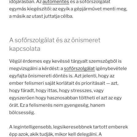
időjárásban. Az
autómentés
és a sofőrszolgálat
egymás kiegészítői: az egyik a gépjárművet menti meg,
a másik az utast juttatja célba.
A sofőrszolgálat és az önismeret
kapcsolata
Végül érdemes egy kevéssé tárgyalt szemszögből is
megvizsgálni a kérdést: a
sofőrszolgálat
igénybevétele
egyfajta önismereti döntés is. Azt jelenti, hogy az
ember felismeri saját korlátait és prioritásait — azt,
hogy fáradt, hogy ittas, hogy stresszes, vagy
egyszerűen hogy hasznosabban töltheti el azt az egy
órát. Ez a felismerés nem gyengeség, hanem
bölcsesség.
A legintelligensebb, legsikeresebbnek tartott emberek
épp azok, akik tudják, mikor kell delegálni. A