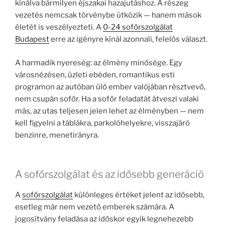
kínálva bármilyen éjszakai hazajutáshoz. A részeg
vezetés nemcsak törvénybe ütközik — hanem mások
életét is veszélyezteti. A
0-24 sofőrszolgálat
Budapest
erre az igényre kínál azonnali, felelős választ.
A harmadik nyereség: az élmény minősége. Egy
városnézésen, üzleti ebéden, romantikus esti
programon az autóban ülő ember valójában résztvevő,
nem csupán sofőr. Ha a sofőr feladatát átveszi valaki
más, az utas teljesen jelen lehet az élményben — nem
kell figyelni a táblákra, parkolóhelyekre, visszajáró
benzinre, menetirányra.
A sofőrszolgálat és az idősebb generáció
A
sofőrszolgálat
különleges értéket jelent az idősebb,
esetleg már nem vezető emberek számára. A
jogosítvány feladása az időskor egyik legnehezebb