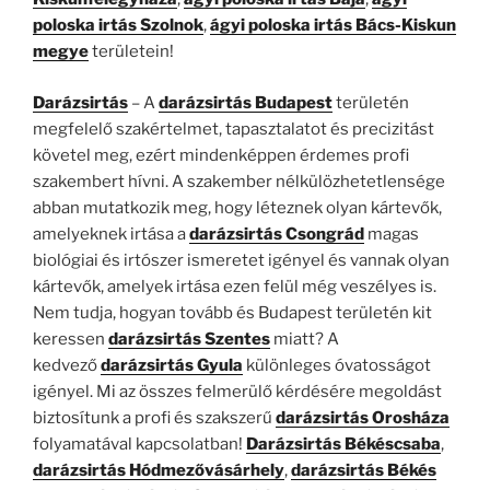
poloska irtás Szolnok
,
ágyi poloska irtás Bács-Kiskun
megye
területein!
Darázsirtás
– A
darázsirtás Budapest
területén
megfelelő szakértelmet, tapasztalatot és precizitást
követel meg, ezért mindenképpen érdemes profi
szakembert hívni. A szakember nélkülözhetetlensége
abban mutatkozik meg, hogy léteznek olyan kártevők,
amelyeknek irtása a
darázsirtás Csongrád
magas
biológiai és irtószer ismeretet igényel és vannak olyan
kártevők, amelyek irtása ezen felül még veszélyes is.
Nem tudja, hogyan tovább és Budapest területén kit
keressen
darázsirtás Szentes
miatt? A
kedvező
darázsirtás Gyula
különleges óvatosságot
igényel. Mi az összes felmerülő kérdésére megoldást
biztosítunk a profi és szakszerű
darázsirtás Orosháza
folyamatával kapcsolatban!
Darázsirtás Békéscsaba
,
darázsirtás Hódmezővásárhely
,
darázsirtás Békés