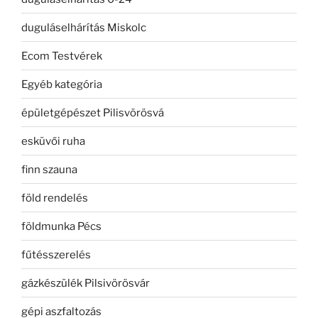
duguláselhárítás Miskolc
Ecom Testvérek
Egyéb kategória
épületgépészet Pilisvörösvá
esküvői ruha
finn szauna
föld rendelés
földmunka Pécs
fűtésszerelés
gázkészülék Pilsivörösvár
gépi aszfaltozás