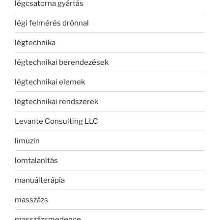
légcsatorna gyártás
légi felmérés drónnal
légtechnika
légtechnikai berendezések
légtechnikai elemek
légtechnikai rendszerek
Levante Consulting LLC
limuzin
lomtalanítás
manuálterápia
masszázs
masszázsmedence