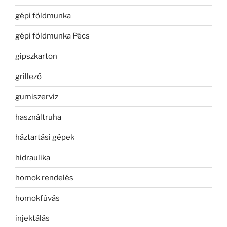
gépi földmunka
gépi földmunka Pécs
gipszkarton
grillező
gumiszerviz
használtruha
háztartási gépek
hidraulika
homok rendelés
homokfúvás
injektálás