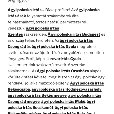
végleges?
Ágyi poloska irtás
–
Bízza profikra! Az
ágyi poloska
irtás árak
folyamatát szakemberek által
felhasználható, tartós hatású permetszerrel
végezzük,
ágyi poloska irtás
Szentes
szakszerűen.
Ágyi poloska irtás
Budapest
és
az ország teljes területén. Az
ágyi poloska irtás
Csongrád
és
ágyi poloska irtás Gyula
megfelelő
kivitelezése és az újrafertőzés megelőzése kiemelten
lényeges. Profi, képzett
rovarirtás Gyula
szakembereink szakszerű rovarirtó szereket
alkalmaznak. Az
ágyi poloska irtás Orosháza
alapos
körültekintést követel meg, hiszen az ágyi poloska egy
rendkívül jól alkalmazkodó élőlény.
Ágyi poloska irtás
Békéscsaba
,
ágyi poloska irtás Hódmezővásárhely
,
ágyi poloska irtás Békés megye
,
ágyi poloska irtás
Csongrád megye
,
ágyi poloska irtás Makó
,
ágyi
poloska irtás Kecskemét
,
ágyi poloska irtás
Kiskunfélegyháza
,
ágyi poloska irtás Baja
,
ágyi