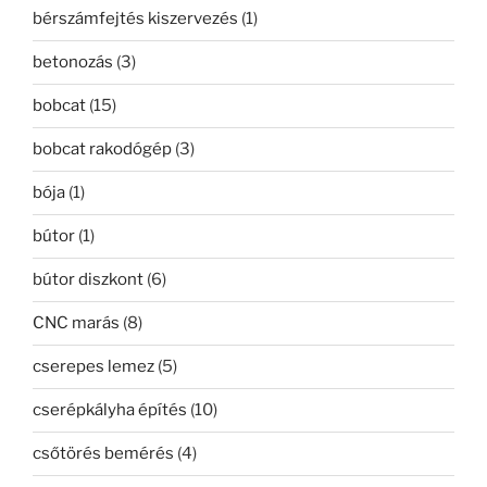
bérszámfejtés kiszervezés
(1)
betonozás
(3)
bobcat
(15)
bobcat rakodógép
(3)
bója
(1)
bútor
(1)
bútor diszkont
(6)
CNC marás
(8)
cserepes lemez
(5)
cserépkályha építés
(10)
csőtörés bemérés
(4)