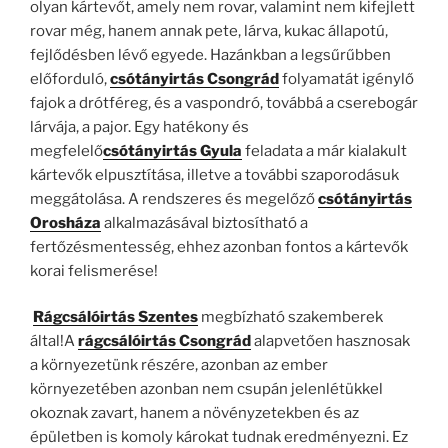
olyan kártevőt, amely nem rovar, valamint nem kifejlett
rovar még, hanem annak pete, lárva, kukac állapotú,
fejlődésben lévő egyede. Hazánkban a legsűrűbben
előforduló,
csótányirtás Csongrád
folyamatát igénylő
fajok a drótféreg, és a vaspondró, továbbá a cserebogár
lárvája, a pajor. Egy hatékony és
megfelelő
csótányirtás Gyula
feladata a már kialakult
kártevők elpusztítása, illetve a további szaporodásuk
meggátolása. A rendszeres és megelőző
csótányirtás
Orosháza
alkalmazásával biztosítható a
fertőzésmentesség, ehhez azonban fontos a kártevők
korai felismerése!
Rágcsálóirtás Szentes
megbízható szakemberek
által!A
rágcsálóirtás Csongrád
alapvetően hasznosak
a környezetünk részére, azonban az ember
környezetében azonban nem csupán jelenlétükkel
okoznak zavart, hanem a növényzetekben és az
épületben is komoly károkat tudnak eredményezni. Ez