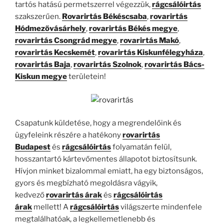
tartós hatású permetszerrel végezzük,
rágcsálóirtás
szakszerűen.
Rovarirtás Békéscsaba
,
rovarirtás
Hódmezővásárhely
,
rovarirtás Békés megye
,
rovarirtás Csongrád megye
,
rovarirtás Makó
,
rovarirtás Kecskemét
,
rovarirtás Kiskunfélegyháza
,
rovarirtás Baja
,
rovarirtás Szolnok
,
rovarirtás Bács-
Kiskun megye
területein!
Csapatunk küldetése, hogy a megrendelőink és
ügyfeleink részére a hatékony
rovarirtás
Budapest
és
rágcsálóirtás
folyamatán felül,
hosszantartó kártevőmentes állapotot biztosítsunk.
Hívjon minket bizalommal emiatt, ha egy biztonságos,
gyors és megbízható megoldásra vágyik,
kedvező
rovarirtás árak
és
rágcsálóirtás
árak
mellett! A
rágcsálóirtás
világszerte mindenfele
megtalálhatóak, a legkellemetlenebb és