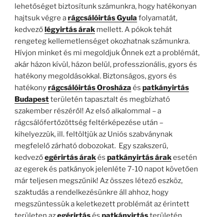
lehetőséget biztosítunk számunkra, hogy hatékonyan
hajtsuk végre a
rágcsálóirtás Gyula
folyamatát,
kedvező
légyirtás árak
mellett. A pókok tehát
rengeteg kellemetlenséget okozhatnak számunkra.
Hívjon minket és mi megoldjuk Önnek ezt a problémát,
akár házon kívül, házon belül, professzionális, gyors és
hatékony megoldásokkal. Biztonságos, gyors és
hatékony
rágcsálóirtás Orosháza
és
patkányirtás
Budapest
területén tapasztalt és megbízható
szakember részéről! Az első alkalommal – a
rágcsálófertőzöttség feltérképezése után –
kihelyezzük, ill. feltöltjük az Uniós szabványnak
megfelelő zárható dobozokat. Egy szakszerű,
kedvező
egérirtás árak
és
patkányirtás árak
esetén
az egerek és patkányok jelenléte 7-10 napot követően
már teljesen megszűnik! Az összes létező eszköz,
szaktudás a rendelkezésünkre áll ahhoz, hogy
megszüntessük a keletkezett problémát az érintett
területen az
egérirtás
és
patkányirtás
területén.