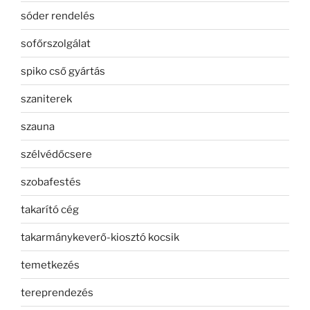
sóder rendelés
sofőrszolgálat
spiko cső gyártás
szaniterek
szauna
szélvédőcsere
szobafestés
takarító cég
takarmánykeverő-kiosztó kocsik
temetkezés
tereprendezés