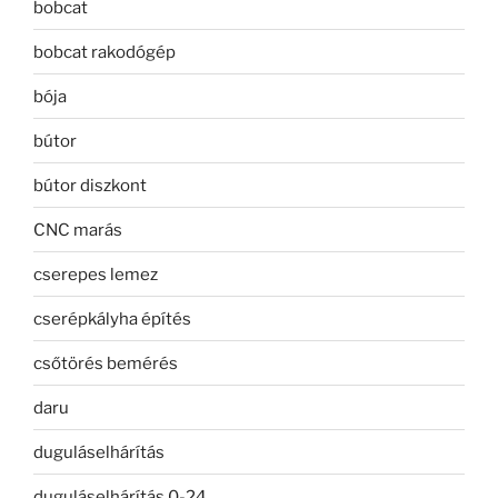
bobcat
bobcat rakodógép
bója
bútor
bútor diszkont
CNC marás
cserepes lemez
cserépkályha építés
csőtörés bemérés
daru
duguláselhárítás
duguláselhárítás 0-24