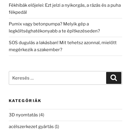
Fékhibák előjelei: Ezt jelzi a nyikorgás, a rázás és a puha
fékpedál
Pumix vagy betonpumpa? Melyik gép a
legköltséghatékonyabb a te építkezéseden?
SOS dugulás a lakásban! Mit tehetsz azonnal, mielőtt
megérkezik a szakember?
Keresés
Keresé
a
következő
kifejezésre:
KATEGÓRIÁK
3D nyomtatás
(4)
acélszerkezet gyártás
(1)