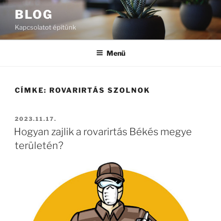
Tartalomhoz
BLOG
Kapcsolatot építünk
Menü
CÍMKE:
ROVARIRTÁS SZOLNOK
BEKÜLDVE:
2023.11.17.
Hogyan zajlik a rovarirtás Békés megye
területén?