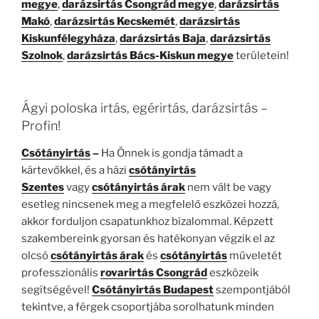
megye
,
darázsirtás Csongrád megye
,
darázsirtás
Makó
,
darázsirtás Kecskemét
,
darázsirtás
Kiskunfélegyháza
,
darázsirtás Baja
,
darázsirtás
Szolnok
,
darázsirtás Bács-Kiskun megye
területein!
Ágyi poloska irtás, egérirtás, darázsirtás –
Profin!
Csótányirtás
–
Ha Önnek is gondja támadt a
kártevőkkel, és a házi
csótányirtás
Szentes
vagy
csótányirtás árak
nem vált be vagy
esetleg nincsenek meg a megfelelő eszközei hozzá,
akkor forduljon csapatunkhoz bizalommal. Képzett
szakembereink gyorsan és hatékonyan végzik el az
olcsó
csótányirtás árak
és
csótányirtás
műveletét
professzionális
rovarirtás Csongrád
eszközeik
segítségével!
Csótányirtás Budapest
szempontjából
tekintve, a férgek csoportjába sorolhatunk minden