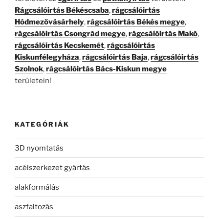
Rágcsálóirtás Békéscsaba
,
rágcsálóirtás
Hódmezővásárhely
,
rágcsálóirtás Békés megye
,
rágcsálóirtás Csongrád megye
,
rágcsálóirtás Makó
,
rágcsálóirtás Kecskemét
,
rágcsálóirtás
Kiskunfélegyháza
,
rágcsálóirtás Baja
,
rágcsálóirtás
Szolnok
,
rágcsálóirtás Bács-Kiskun megye
területein!
KATEGÓRIÁK
3D nyomtatás
acélszerkezet gyártás
alakformálás
aszfaltozás