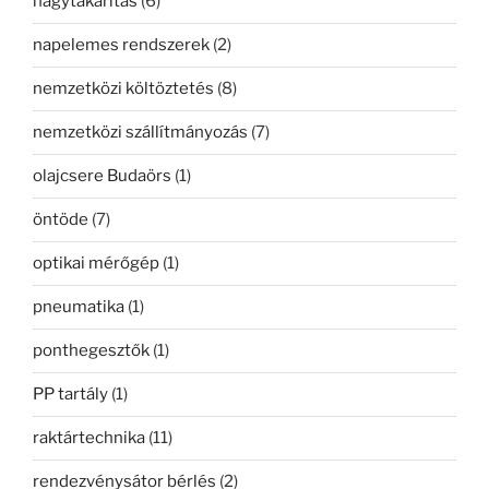
nagytakarítás
(6)
napelemes rendszerek
(2)
nemzetközi költöztetés
(8)
nemzetközi szállítmányozás
(7)
olajcsere Budaörs
(1)
öntöde
(7)
optikai mérőgép
(1)
pneumatika
(1)
ponthegesztők
(1)
PP tartály
(1)
raktártechnika
(11)
rendezvénysátor bérlés
(2)