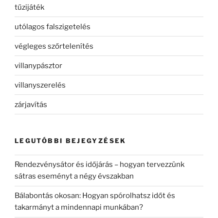
tűzijáték
utólagos falszigetelés
végleges szőrtelenítés
villanypásztor
villanyszerelés
zárjavítás
LEGUTÓBBI BEJEGYZÉSEK
Rendezvénysátor és időjárás – hogyan tervezzünk
sátras eseményt a négy évszakban
Bálabontás okosan: Hogyan spórolhatsz időt és
takarmányt a mindennapi munkában?