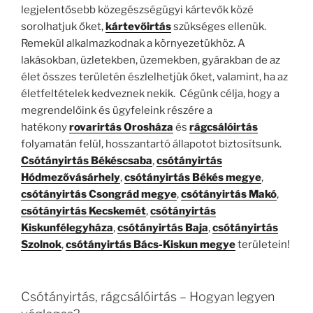
legjelentősebb közegészségügyi kártevők közé
sorolhatjuk őket,
kártevőirtás
szükséges ellenük.
Remekül alkalmazkodnak a környezetükhöz. A
lakásokban, üzletekben, üzemekben, gyárakban de az
élet összes területén észlelhetjük őket, valamint, ha az
életfeltételek kedveznek nekik. Cégünk célja, hogy a
megrendelőink és ügyfeleink részére a
hatékony
rovarirtás Orosháza
és
rágcsálóirtás
folyamatán felül, hosszantartó állapotot biztosítsunk.
Csótányirtás Békéscsaba
,
csótányirtás
Hódmezővásárhely
,
csótányirtás Békés megye
,
csótányirtás Csongrád megye
,
csótányirtás Makó
,
csótányirtás Kecskemét
,
csótányirtás
Kiskunfélegyháza
,
csótányirtás Baja
,
csótányirtás
Szolnok
,
csótányirtás Bács-Kiskun megye
területein!
Csótányirtás, rágcsálóirtás – Hogyan legyen