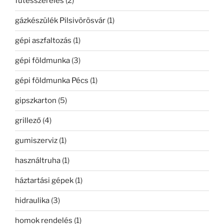
fűtésszerelés
(2)
gázkészülék Pilsivörösvár
(1)
gépi aszfaltozás
(1)
gépi földmunka
(3)
gépi földmunka Pécs
(1)
gipszkarton
(5)
grillező
(4)
gumiszerviz
(1)
használtruha
(1)
háztartási gépek
(1)
hidraulika
(3)
homok rendelés
(1)