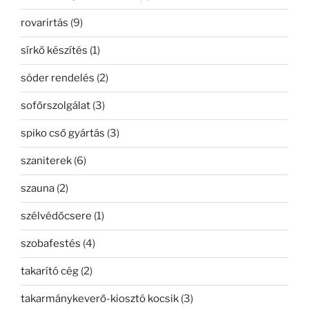
rovarirtás
(9)
sírkő készítés
(1)
sóder rendelés
(2)
sofőrszolgálat
(3)
spiko cső gyártás
(3)
szaniterek
(6)
szauna
(2)
szélvédőcsere
(1)
szobafestés
(4)
takarító cég
(2)
takarmánykeverő-kiosztó kocsik
(3)