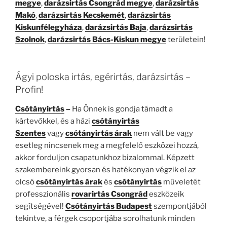
megye
,
darázsirtás Csongrád megye
,
darázsirtás
Makó
,
darázsirtás Kecskemét
,
darázsirtás
Kiskunfélegyháza
,
darázsirtás Baja
,
darázsirtás
Szolnok
,
darázsirtás Bács-Kiskun megye
területein!
Ágyi poloska irtás, egérirtás, darázsirtás –
Profin!
Csótányirtás
–
Ha Önnek is gondja támadt a
kártevőkkel, és a házi
csótányirtás
Szentes
vagy
csótányirtás árak
nem vált be vagy
esetleg nincsenek meg a megfelelő eszközei hozzá,
akkor forduljon csapatunkhoz bizalommal. Képzett
szakembereink gyorsan és hatékonyan végzik el az
olcsó
csótányirtás árak
és
csótányirtás
műveletét
professzionális
rovarirtás Csongrád
eszközeik
segítségével!
Csótányirtás Budapest
szempontjából
tekintve, a férgek csoportjába sorolhatunk minden