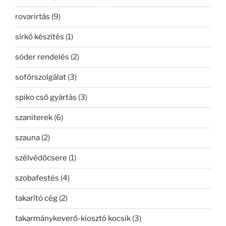
rovarirtás
(9)
sírkő készítés
(1)
sóder rendelés
(2)
sofőrszolgálat
(3)
spiko cső gyártás
(3)
szaniterek
(6)
szauna
(2)
szélvédőcsere
(1)
szobafestés
(4)
takarító cég
(2)
takarmánykeverő-kiosztó kocsik
(3)