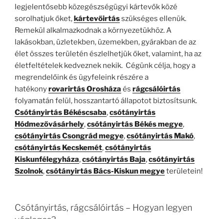
legjelentősebb közegészségügyi kártevők közé
sorolhatjuk őket,
kártevőirtás
szükséges ellenük.
Remekül alkalmazkodnak a környezetükhöz. A
lakásokban, üzletekben, üzemekben, gyárakban de az
élet összes területén észlelhetjük őket, valamint, ha az
életfeltételek kedveznek nekik. Cégünk célja, hogy a
megrendelőink és ügyfeleink részére a
hatékony
rovarirtás Orosháza
és
rágcsálóirtás
folyamatán felül, hosszantartó állapotot biztosítsunk.
Csótányirtás Békéscsaba
,
csótányirtás
Hódmezővásárhely
,
csótányirtás Békés megye
,
csótányirtás Csongrád megye
,
csótányirtás Makó
,
csótányirtás Kecskemét
,
csótányirtás
Kiskunfélegyháza
,
csótányirtás Baja
,
csótányirtás
Szolnok
,
csótányirtás Bács-Kiskun megye
területein!
Csótányirtás, rágcsálóirtás – Hogyan legyen