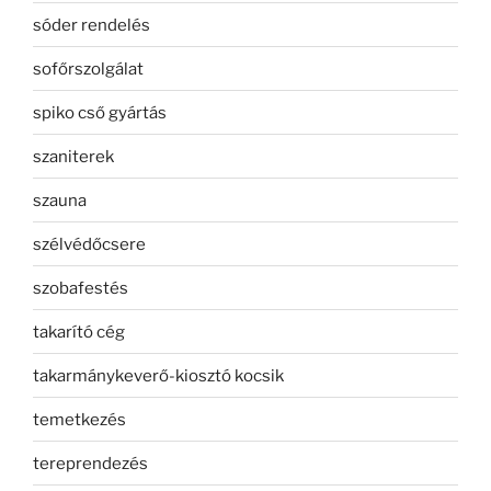
sóder rendelés
sofőrszolgálat
spiko cső gyártás
szaniterek
szauna
szélvédőcsere
szobafestés
takarító cég
takarmánykeverő-kiosztó kocsik
temetkezés
tereprendezés