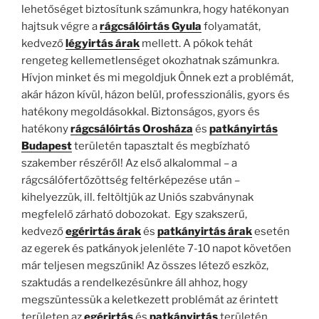
lehetőséget biztosítunk számunkra, hogy hatékonyan
hajtsuk végre a
rágcsálóirtás Gyula
folyamatát,
kedvező
légyirtás árak
mellett. A pókok tehát
rengeteg kellemetlenséget okozhatnak számunkra.
Hívjon minket és mi megoldjuk Önnek ezt a problémát,
akár házon kívül, házon belül, professzionális, gyors és
hatékony megoldásokkal. Biztonságos, gyors és
hatékony
rágcsálóirtás Orosháza
és
patkányirtás
Budapest
területén tapasztalt és megbízható
szakember részéről! Az első alkalommal – a
rágcsálófertőzöttség feltérképezése után –
kihelyezzük, ill. feltöltjük az Uniós szabványnak
megfelelő zárható dobozokat. Egy szakszerű,
kedvező
egérirtás árak
és
patkányirtás árak
esetén
az egerek és patkányok jelenléte 7-10 napot követően
már teljesen megszűnik! Az összes létező eszköz,
szaktudás a rendelkezésünkre áll ahhoz, hogy
megszüntessük a keletkezett problémát az érintett
területen az
egérirtás
és
patkányirtás
területén.