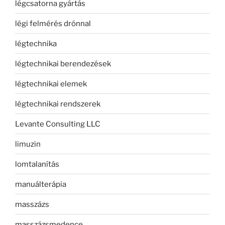
légcsatorna gyártás
légi felmérés drónnal
légtechnika
légtechnikai berendezések
légtechnikai elemek
légtechnikai rendszerek
Levante Consulting LLC
limuzin
lomtalanítás
manuálterápia
masszázs
masszázsmedence