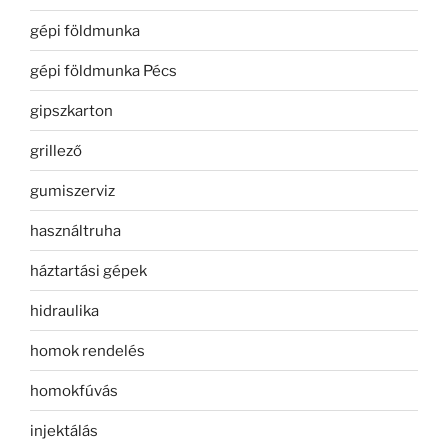
gépi földmunka
gépi földmunka Pécs
gipszkarton
grillező
gumiszerviz
használtruha
háztartási gépek
hidraulika
homok rendelés
homokfúvás
injektálás