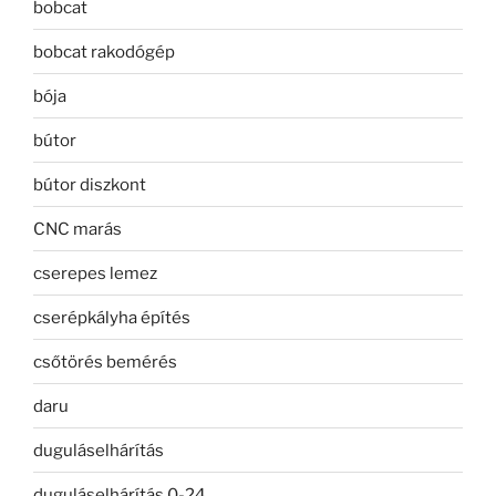
bobcat
bobcat rakodógép
bója
bútor
bútor diszkont
CNC marás
cserepes lemez
cserépkályha építés
csőtörés bemérés
daru
duguláselhárítás
duguláselhárítás 0-24