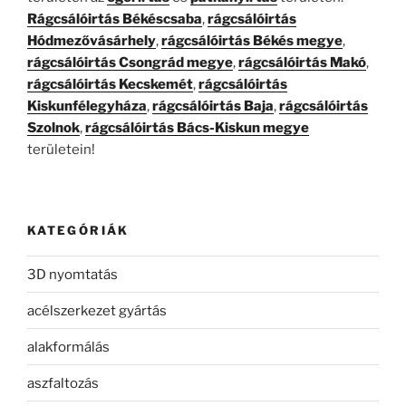
Rágcsálóirtás Békéscsaba
,
rágcsálóirtás
Hódmezővásárhely
,
rágcsálóirtás Békés megye
,
rágcsálóirtás Csongrád megye
,
rágcsálóirtás Makó
,
rágcsálóirtás Kecskemét
,
rágcsálóirtás
Kiskunfélegyháza
,
rágcsálóirtás Baja
,
rágcsálóirtás
Szolnok
,
rágcsálóirtás Bács-Kiskun megye
területein!
KATEGÓRIÁK
3D nyomtatás
acélszerkezet gyártás
alakformálás
aszfaltozás