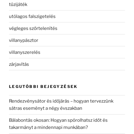
tűzijáték
utólagos falszigetelés
végleges szőrtelenítés
villanypásztor
villanyszerelés
zárjavítás
LEGUTÓBBI BEJEGYZÉSEK
Rendezvénysátor és időjárás – hogyan tervezzünk
sátras eseményt a négy évszakban
Bálabontás okosan: Hogyan spórolhatsz időt és
takarmányt a mindennapi munkában?