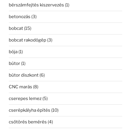
bérszámfejtés kiszervezés
(1)
betonozás
(3)
bobcat
(15)
bobcat rakodógép
(3)
bója
(1)
bútor
(1)
bútor diszkont
(6)
CNC marás
(8)
cserepes lemez
(5)
cserépkályha építés
(10)
csőtörés bemérés
(4)