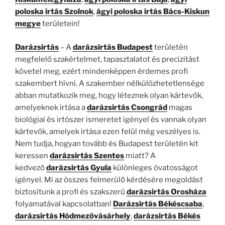
poloska irtás Szolnok
,
ágyi poloska irtás Bács-Kiskun
megye
területein!
Darázsirtás
– A
darázsirtás Budapest
területén
megfelelő szakértelmet, tapasztalatot és precizitást
követel meg, ezért mindenképpen érdemes profi
szakembert hívni. A szakember nélkülözhetetlensége
abban mutatkozik meg, hogy léteznek olyan kártevők,
amelyeknek irtása a
darázsirtás Csongrád
magas
biológiai és irtószer ismeretet igényel és vannak olyan
kártevők, amelyek irtása ezen felül még veszélyes is.
Nem tudja, hogyan tovább és Budapest területén kit
keressen
darázsirtás Szentes
miatt? A
kedvező
darázsirtás Gyula
különleges óvatosságot
igényel. Mi az összes felmerülő kérdésére megoldást
biztosítunk a profi és szakszerű
darázsirtás Orosháza
folyamatával kapcsolatban!
Darázsirtás Békéscsaba
,
darázsirtás Hódmezővásárhely
,
darázsirtás Békés