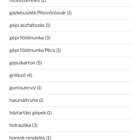
fűtésszerelés
(2)
gázkészülék Pilsivörösvár
(1)
gépi aszfaltozás
(1)
gépi földmunka
(3)
gépi földmunka Pécs
(1)
gipszkarton
(5)
grillező
(4)
gumiszerviz
(1)
használtruha
(1)
háztartási gépek
(1)
hidraulika
(3)
homok rendelés
(1)