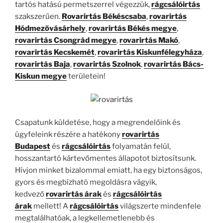
tartós hatású permetszerrel végezzük,
rágcsálóirtás
szakszerűen.
Rovarirtás Békéscsaba
,
rovarirtás
Hódmezővásárhely
,
rovarirtás Békés megye
,
rovarirtás Csongrád megye
,
rovarirtás Makó
,
rovarirtás Kecskemét
,
rovarirtás Kiskunfélegyháza
,
rovarirtás Baja
,
rovarirtás Szolnok
,
rovarirtás Bács-
Kiskun megye
területein!
Csapatunk küldetése, hogy a megrendelőink és
ügyfeleink részére a hatékony
rovarirtás
Budapest
és
rágcsálóirtás
folyamatán felül,
hosszantartó kártevőmentes állapotot biztosítsunk.
Hívjon minket bizalommal emiatt, ha egy biztonságos,
gyors és megbízható megoldásra vágyik,
kedvező
rovarirtás árak
és
rágcsálóirtás
árak
mellett! A
rágcsálóirtás
világszerte mindenfele
megtalálhatóak, a legkellemetlenebb és