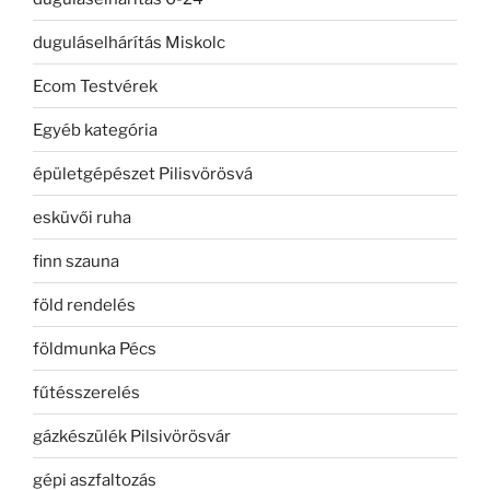
duguláselhárítás Miskolc
Ecom Testvérek
Egyéb kategória
épületgépészet Pilisvörösvá
esküvői ruha
finn szauna
föld rendelés
földmunka Pécs
fűtésszerelés
gázkészülék Pilsivörösvár
gépi aszfaltozás