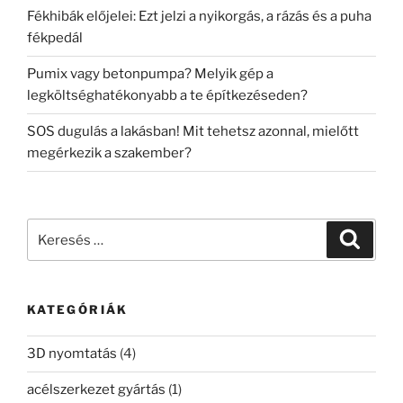
Fékhibák előjelei: Ezt jelzi a nyikorgás, a rázás és a puha
fékpedál
Pumix vagy betonpumpa? Melyik gép a
legköltséghatékonyabb a te építkezéseden?
SOS dugulás a lakásban! Mit tehetsz azonnal, mielőtt
megérkezik a szakember?
Keresés
Keresé
a
következő
kifejezésre:
KATEGÓRIÁK
3D nyomtatás
(4)
acélszerkezet gyártás
(1)