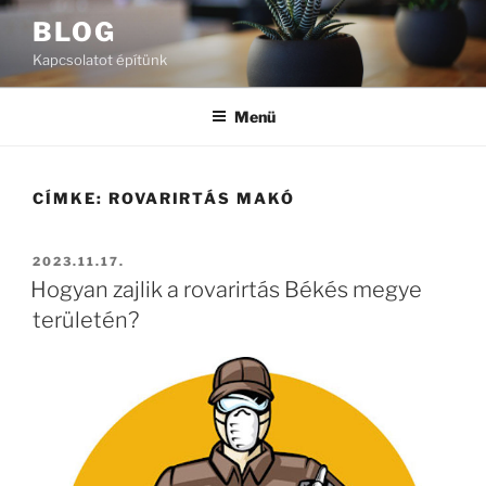
Tartalomhoz
BLOG
Kapcsolatot építünk
Menü
CÍMKE:
ROVARIRTÁS MAKÓ
BEKÜLDVE:
2023.11.17.
Hogyan zajlik a rovarirtás Békés megye
területén?