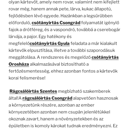
olyan kártevőt, amely nem rovar, valamint nem kifejlett
rovar még, hanem annak pete, lárva, kukac állapotú,
fejlődésben lévő egyede. Hazánkban a legsűrűbben
előforduló,
csótányirtás Csongrád
folyamatát igénylő
fajok a drótféreg, és a vaspondró, továbbá a cserebogár
lárvája, a pajor. Egy hatékony és
megfelelő
csótányirtás Gyula
feladata a már kialakult
kártevők elpusztítása, illetve a további szaporodásuk
meggátolása. A rendszeres és megelőző
csótányirtás
Orosháza
alkalmazásával biztosítható a
fertőzésmentesség, ehhez azonban fontos a kártevők
korai felismerése!
Rágcsálóirtás Szentes
megbízható szakemberek
által!A
rágcsálóirtás Csongrád
alapvetően hasznosak
a környezetünk részére, azonban az ember
környezetében azonban nem csupán jelenlétükkel
okoznak zavart, hanem a növényzetekben és az
épületben is komoly károkat tudnak eredményezni. Ez