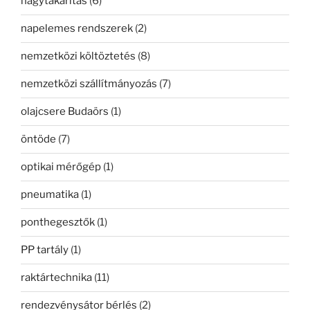
nagytakarítás
(6)
napelemes rendszerek
(2)
nemzetközi költöztetés
(8)
nemzetközi szállítmányozás
(7)
olajcsere Budaörs
(1)
öntöde
(7)
optikai mérőgép
(1)
pneumatika
(1)
ponthegesztők
(1)
PP tartály
(1)
raktártechnika
(11)
rendezvénysátor bérlés
(2)