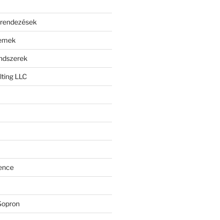
erendezések
lemek
endszerek
ting LLC
ence
Sopron