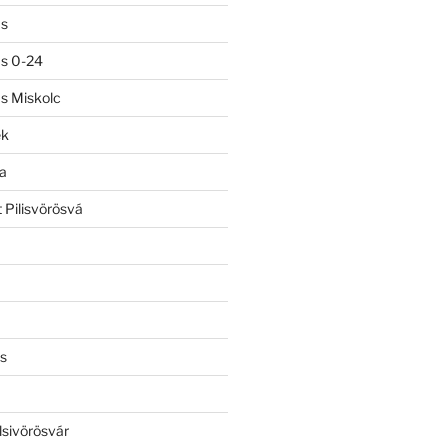
ás
ás 0-24
ás Miskolc
ek
a
 Pilisvörösvá
s
lsivörösvár