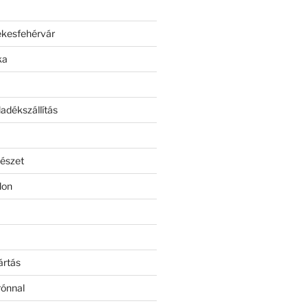
ékesfehérvár
ka
adékszállítás
észet
lon
ártás
rónnal