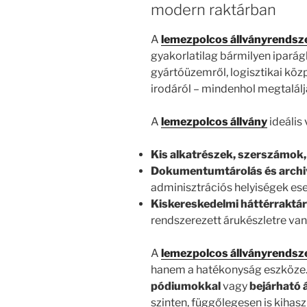
modern raktárban
A
lemezpolcos állványrendsz
gyakorlatilag bármilyen ipará
gyártóüzemről, logisztikai közp
irodáról – mindenhol megtalálj
A
lemezpolcos állvány
ideális 
Kis alkatrészek, szerszámok,
Dokumentumtárolás és archi
adminisztrációs helyiségek es
Kiskereskedelmi háttérraktá
rendszerezett árukészletre va
A
lemezpolcos állványrendsz
hanem a hatékonyság eszköze. 
pódiumokkal
vagy
bejárható 
szinten, függőlegesen is kihasz