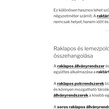
Ez különösen hasznos lehet sz
négyzetméter számít. A
raktár
nemcsak helyet, hanem időt és
Raklapos és lemezpolc
összehangolása
A
raklapos állványrendszer
és
együttes alkalmazása a
raktár
A
raklapos polcrendszerek
bi
és könnyen mozgatható tárolás
állványrendszerek
a kisebb e
A
soros raklapos állványrend