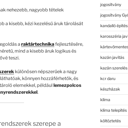
jogosítvány
ak nehezebb, nagyobb tételek
jogosítvány Gy
b a kisebb, kézi kezelésű áruk tárolását
kandalló építés
karosszéria jav
megoldás a
raktártechnika
fejlesztésére,
kártevőmentes
éretű, mind a kisebb áruk logikus és
kazán javítás
ővé teszi.
kazán szerelés
szerek
különösen népszerűek a nagy
tláthatóak, könnyen hozzáférhetők, és
kcr daru
tároló elemekkel, például
lemezpolcos
készházak
ványrendszerekkel
.
klíma
klíma telepítés
költöztetés
rendszerek szerepe a