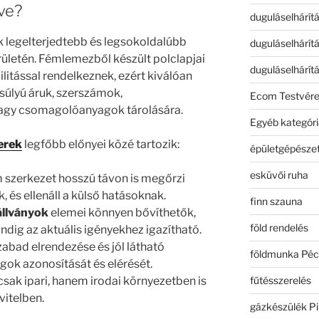
ve?
duguláselhárít
k legelterjedtebb és legsokoldalúbb
duguláselhárít
rületén. Fémlemezből készült polclapjai
duguláselhárít
ilitással rendelkeznek, ezért kiválóan
súlyú áruk, szerszámok,
Ecom Testvér
agy csomagolóanyagok tárolására.
Egyéb kategóri
erek
legfőbb előnyei közé tartozik:
épületgépészet
esküvői ruha
m szerkezet hosszú távon is megőrzi
 és ellenáll a külső hatásoknak.
finn szauna
állványok
elemei könnyen bővíthetők,
föld rendelés
indig az aktuális igényekhez igazítható.
zabad elrendezése és jól látható
földmunka Péc
gok azonosítását és elérését.
fűtésszerelés
sak ipari, hanem irodai környezetben is
vitelben.
gázkészülék Pi