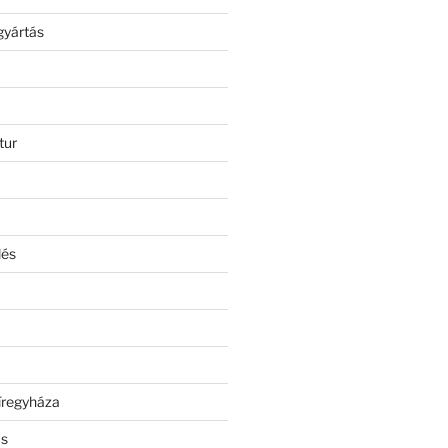
gyártás
tur
lés
íregyháza
ás