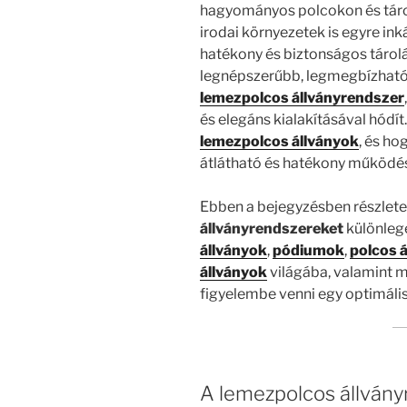
hagyományos polcokon és tároló
irodai környezetek is egyre in
hatékony és biztonságos tárol
legnépszerűbb, legmegbízható
lemezpolcos állványrendszer
és elegáns kialakításával hódít
lemezpolcos állványok
, és ho
átlátható és hatékony működé
Ebben a bejegyzésben részlete
állványrendszereket
különlege
állványok
,
pódiumok
,
polcos 
állványok
világába, valamint 
figyelembe venni egy optimáli
A lemezpolcos állványr