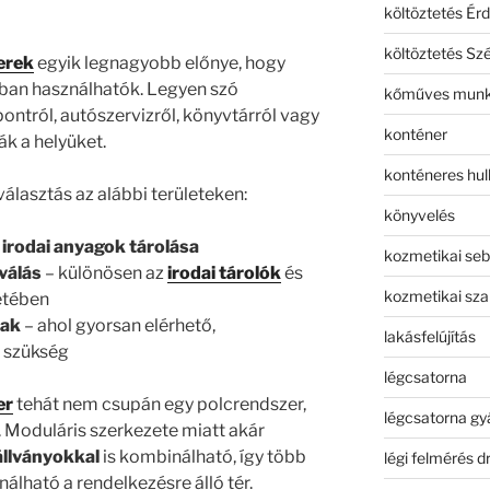
költöztetés Érd
költöztetés Sz
erek
egyik legnagyobb előnye, hogy
gban használhatók. Legyen szó
kőműves mun
ontról, autószervizről, könyvtárról vagy
konténer
ák a helyüket.
konténeres hull
választás az alábbi területeken:
könyvelés
 irodai anyagok tárolása
kozmetikai seb
válás
– különösen az
irodai tárolók
és
kozmetikai sza
etében
rak
– ahol gyorsan elérhető,
lakásfelújítás
n szükség
légcsatorna
er
tehát nem csupán egy polcrendszer,
légcsatorna gy
Moduláris szerkezete miatt akár
állványokkal
is kombinálható, így több
légi felmérés d
nálható a rendelkezésre álló tér.