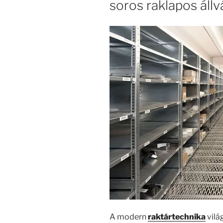
soros raklapos áll
A modern
raktártechnika
vilá