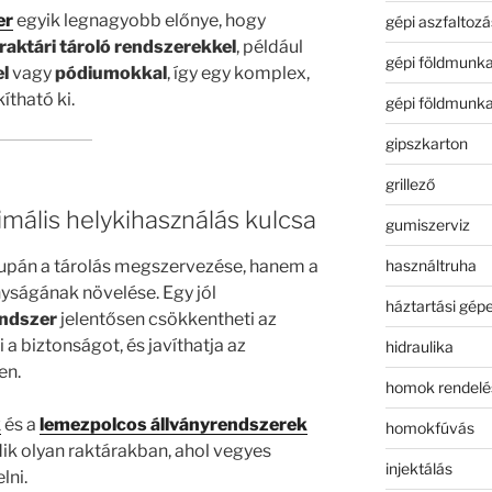
er
egyik legnagyobb előnye, hogy
gépi aszfaltozá
raktári tároló rendszerekkel
, például
gépi földmunk
l
vagy
pódiumokkal
, így egy komplex,
ítható ki.
gépi földmunk
gipszkarton
grillező
imális helykihasználás kulcsa
gumiszerviz
használtruha
upán a tárolás megszervezése, hanem a
yságának növelése. Egy jól
háztartási gép
endszer
jelentősen csökkentheti az
a biztonságot, és javíthatja az
hidraulika
en.
homok rendelé
k
és a
lemezpolcos állványrendszerek
homokfúvás
ik olyan raktárakban, ahol vegyes
injektálás
lni.