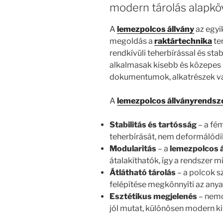
modern tárolás alapkö
A
lemezpolcos állvány
az egyi
megoldás a
raktártechnika
te
rendkívüli teherbírással és stab
alkalmasak kisebb és közepes 
dokumentumok, alkatrészek v
A
lemezpolcos állványrendsz
Stabilitás és tartósság
– a fé
teherbírását, nem deformálódik,
Modularitás
– a
lemezpolcos 
átalakíthatók, így a rendszer m
Átlátható tárolás
– a polcok s
felépítése megkönnyíti az anya
Esztétikus megjelenés
– nemc
jól mutat, különösen modern ki