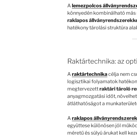
A
lemezpolcos állványrendsz
könnyedén kombinálható más
raklapos állványrendszerekke
hatékony tárolási struktúra alak
Raktártechnika: az opt
A
raktártechnika
célja nem cs
logisztikai folyamatok hatékon
megtervezett
raktári tároló r
anyagmozgatási időt, növelheti 
átláthatóságot a munkaterület
A
raklapos állványrendszere
együttese különösen jól működ
méretű és súlyú árukat kell keze