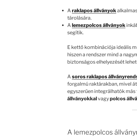
A
raklapos állványok
alkalmas
tárolására.
A
lemezpolcos állványok
inkáb
segítik.
E kettő kombinációja ideális 
hiszen a rendszer mind a nagym
biztonságos elhelyezését lehet
A
soros raklapos állványrend
forgalmú raktárakban, mivel á
egyszerűen integrálhatók más 
állványokkal
vagy
polcos áll
A lemezpolcos állvány