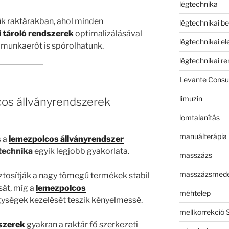
légtechnika
űk raktárakban, ahol minden
légtechnikai b
i tároló rendszerek
optimalizálásával
légtechnikai e
 munkaerőt is spórolhatunk.
légtechnikai r
Levante Consul
limuzin
os állványrendszerek
lomtalanítás
manuálterápia
 a
lemezpolcos állványrendszer
technika
egyik legjobb gyakorlata.
masszázs
masszázsmed
ztosítják a nagy tömegű termékek stabil
át, míg a
lemezpolcos
méhtelep
gységek kezelését teszik kényelmessé.
mellkorrekció 
szerek
gyakran a raktár fő szerkezeti