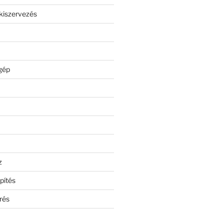
kiszervezés
gép
z
pítés
rés