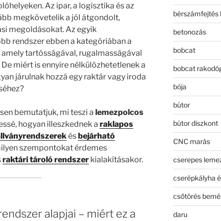
helyeken. Az ipar, a logisztika és az
bérszámfejtés 
kább megkövetelik a jól átgondolt,
ási megoldásokat. Az egyik
betonozás
bb rendszer ebben a kategóriában a
bobcat
, amely tartósságával, rugalmasságával
. De miért is ennyire nélkülözhetetlenek a
bobcat rakodó
gyan járulnak hozzá egy raktár vagy iroda
bója
séhez?
bútor
sen bemutatjuk, mi teszi a
lemezpolcos
bútor diszkont
ssé, hogyan illeszkednek a
raklapos
állványrendszerek
és
bejárható
CNC marás
milyen szempontokat érdemes
s
raktári tároló rendszer
kialakításakor.
cserepes leme
cserépkályha é
csőtörés bemé
endszer alapjai – miért ez a
daru