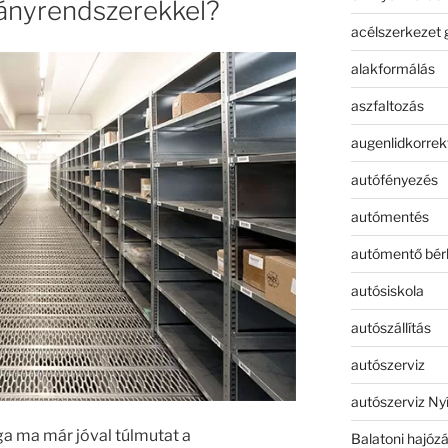
ványrendszerekkel?
acélszerkezet 
alakformálás
aszfaltozás
augenlidkorrek
autófényezés
autómentés
autómentő bér
autósiskola
autószállítás
autószerviz
autószerviz Ny
ga ma már jóval túlmutat a
Balatoni hajóz