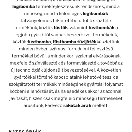
légibomba
termékfejlesztésünk rendszeres, mind a
minőség, mind a különleges
légibombák
látványelemek tekintetében. Több száz féle
termékünk, köztük
füstök
, valamint
füstbombák
a
legjobb gyártótól vannak beszerezve. Termékeink,
köztük
füstbomba
,
füstbomba tűzijáték
készletünk
minden évben számos, forradalmi fejlesztésű
termékkel bővül, a mindenkori szakmai elvárásoknak
megfelelő színválaszték és formaválaszték, továbbá az
új technológiák újdonsült bevezetésével. A közvetlen
gyártókkal történő kapcsolataink lehetővé teszik a
szolgáltatott termékek minőségének gyártási folyamat
közbeni ellenőrzését, és ha esedékes akkor az azonnali
javítását, hiszen csak megfelelő minőségű termékeket
árusítunk, kedvező
rakéták árak
mellett.
KATEGÓRIÁK