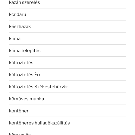
kazán szerelés
kcr daru
készházak
klíma
klíma telepítés
költöztetés
költöztetés Érd
költöztetés Székesfehérvár
kőműves munka
konténer
konténeres hulladékszállítás
könyvelés