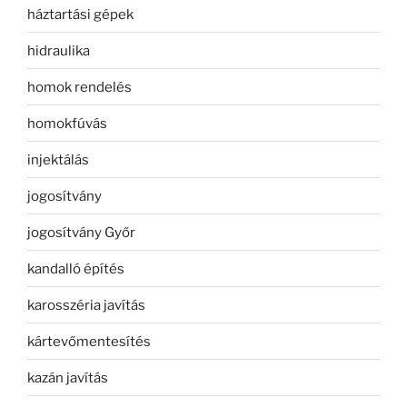
háztartási gépek
hidraulika
homok rendelés
homokfúvás
injektálás
jogosítvány
jogosítvány Győr
kandalló építés
karosszéria javítás
kártevőmentesítés
kazán javítás