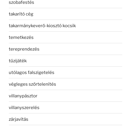
szobafestés
takarító cég
takarmánykeverő-kiosztó kocsik
temetkezés
tereprendezés
tűzijáték
utólagos falszigetelés
végleges szőrtelenítés
villanypásztor
villanyszerelés
zárjavítás