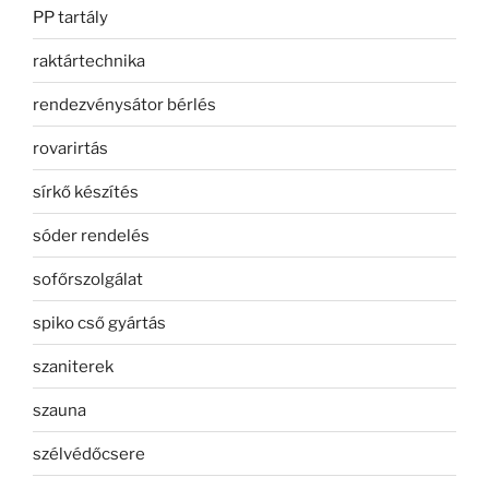
PP tartály
raktártechnika
rendezvénysátor bérlés
rovarirtás
sírkő készítés
sóder rendelés
sofőrszolgálat
spiko cső gyártás
szaniterek
szauna
szélvédőcsere