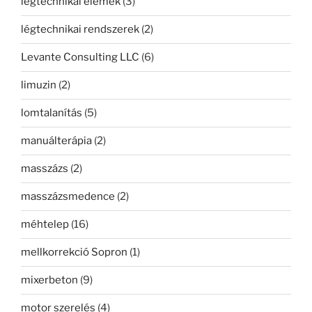
légtechnikai elemek
(3)
légtechnikai rendszerek
(2)
Levante Consulting LLC
(6)
limuzin
(2)
lomtalanítás
(5)
manuálterápia
(2)
masszázs
(2)
masszázsmedence
(2)
méhtelep
(16)
mellkorrekció Sopron
(1)
mixerbeton
(9)
motor szerelés
(4)