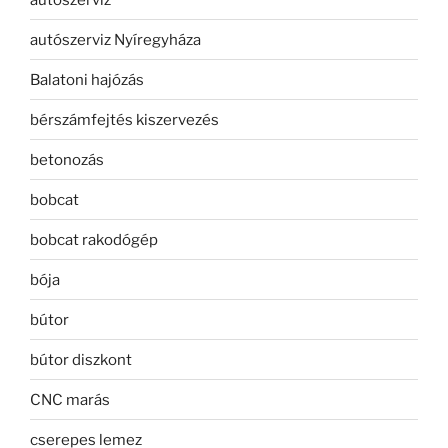
autószerviz Nyíregyháza
Balatoni hajózás
bérszámfejtés kiszervezés
betonozás
bobcat
bobcat rakodógép
bója
bútor
bútor diszkont
CNC marás
cserepes lemez