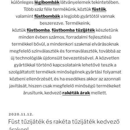
különleges
légibombák
látványelemek tekintetében.
Több száz féle termékünk, köztük
füstök
,
valamint
füstbombák
a legjobb gyártótól vannak
beszerezve. Termékeink,
köztük
füstbomba
,
füstbomba tűzijáték
készletünk
minden évben számos, forradalmi fejlesztésű
termékkel bővül, a mindenkori szakmai elvárásoknak
megfelelő színválaszték és formaválaszték, továbbá az
új technológiák újdonsült bevezetésével. A közvetlen
gyártókkal történő kapcsolataink lehetővé teszik a
szolgáltatott termékek minőségének gyártási folyamat
közbeni ellenőrzését, és ha esedékes akkor az azonnali
javítását, hiszen csak megfelelő minőségű termékeket
árusítunk, kedvező
rakéták árak
mellett.
BEKÜLDVE:
2020.11.12.
Füst tűzijáték és rakéta tűzijáték kedvező
árakon!