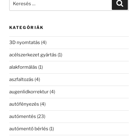
Keresé
a
következő
kifejezésre:
KATEGÓRIÁK
3D nyomtatás
(4)
acélszerkezet gyártás
(1)
alakformálás
(1)
aszfaltozás
(4)
augenlidkorrektur
(4)
autófényezés
(4)
autómentés
(23)
autómentő bérlés
(1)