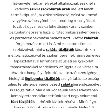
látványelemek, amelyeket alkalmaznak ezeknél a
kedvező
szikraszökőkutak árak
mellett kínált
terméktípusnál, az ezüst szikraeső, ezüst szikraeső
vegyítve színes gömbökkel, esetleg recsegőkkel,
továbbá ugyanezek a lehetőségek arany színben.
Cégünket népszerű hazai pirotechnikus szakemberek
és partnerek bevonása mellett hoztuk létre
rakéták
forgalmazása miatt is. A mi csapatunk fiatalos
eszközeivel, mint a
rakéta tűzijáték
készletek, a
megbízhatóságával és szakembereinek rengeteg éves
tapasztalatával létrehozta az üzleti és gyakorlati
tapasztalatokkal rendelkező, az ügyfelek elvárásaira
részletes hangsúlyt fektető, szinte az összes igényt
kielégítő
légibomba tűzijáték
szolgáltatást az ország
teljes területén, engedélyezett
rakéta
berendezéseket
is szolgáltatva. Már a működésünk első szakaszában
komoly referenciákra tettünk szert nagy volumenű
füst
tűzijáték
eszközök kivitelezésével. Minőségre
koncentrálódott, elvárásainkat mindig kielégítő