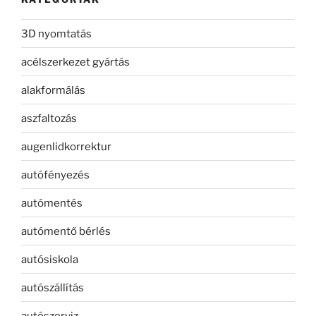
3D nyomtatás
acélszerkezet gyártás
alakformálás
aszfaltozás
augenlidkorrektur
autófényezés
autómentés
autómentő bérlés
autósiskola
autószállítás
autószerviz