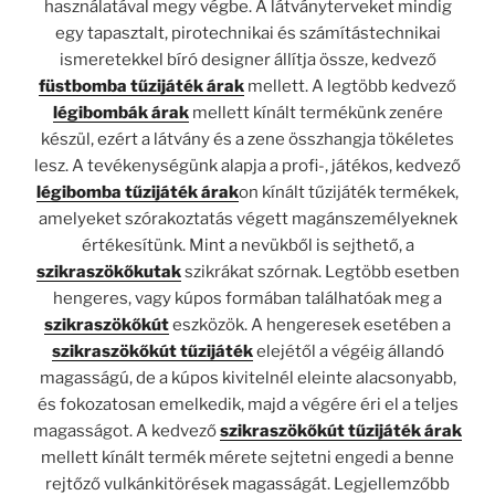
használatával megy végbe. A látványterveket mindig
egy tapasztalt, pirotechnikai és számítástechnikai
ismeretekkel bíró designer állítja össze, kedvező
füstbomba tűzijáték árak
mellett. A legtöbb kedvező
légibombák árak
mellett kínált termékünk zenére
készül, ezért a látvány és a zene összhangja tökéletes
lesz. A tevékenységünk alapja a profi-, játékos, kedvező
légibomba tűzijáték árak
on kínált tűzijáték termékek,
amelyeket szórakoztatás végett magánszemélyeknek
értékesítünk. Mint a nevükből is sejthető, a
szikraszökőkutak
szikrákat szórnak. Legtöbb esetben
hengeres, vagy kúpos formában találhatóak meg a
szikraszökőkút
eszközök. A hengeresek esetében a
szikraszökőkút tűzijáték
elejétől a végéig állandó
magasságú, de a kúpos kivitelnél eleinte alacsonyabb,
és fokozatosan emelkedik, majd a végére éri el a teljes
magasságot. A kedvező
szikraszökőkút tűzijáték árak
mellett kínált termék mérete sejtetni engedi a benne
rejtőző vulkánkitörések magasságát. Legjellemzőbb