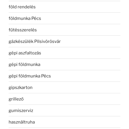
föld rendelés
földmunka Pécs
fűtésszerelés
gázkészülék Pilsivörösvár
gépi aszfaltozás
gépi földmunka
gépi földmunka Pécs
gipszkarton
grillező
gumiszerviz
használtruha