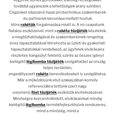
vegyítve színes gömbökkel, esetleg recsegőkkel,
továbbá ugyanezek a lehetőségek arany színben.
Cégünket népszerű hazai pirotechnikus szakemberek
és partnerek bevonása mellett hoztuk
létre
rakéták
forgalmazása miatt is. A mi csapatunk
fiatalos eszközeivel, mint a
rakéta tűzijáték
készletek,
a megbízhatóságával és szakembereinek rengeteg
éves tapasztalatával létrehozta az üzleti és gyakorlati
tapasztalatokkal rendelkező, az ügyfelek elvárásaira
részletes hangsúlyt fektető, szinte az összes igényt
kielégítő
légibomba tűzijáték
szolgáltatást az ország
teljes területén,
engedélyezett
rakéta
berendezéseket is szolgáltatva.
Már a működésünk első szakaszában komoly
referenciákra tettünk szert nagy
volumenű
füst
tűzijáték
eszközök kivitelezésével.
Minőségre koncentrálódott, elvárásainkat mindig
kielégítő
légibomba
termékfejlesztésünk rendszeres,
mind a minőség, mind a