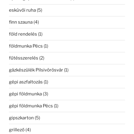
esküvői ruha
(5)
finn szauna
(4)
föld rendelés
(1)
földmunka Pécs
(1)
fűtésszerelés
(2)
gázkészülék Pilsivörösvár
(1)
gépi aszfaltozás
(1)
gépi földmunka
(3)
gépi földmunka Pécs
(1)
gipszkarton
(5)
grillező
(4)