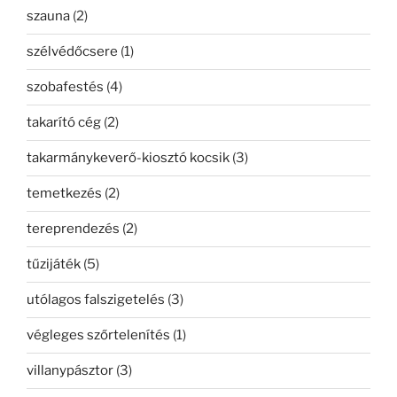
szauna
(2)
szélvédőcsere
(1)
szobafestés
(4)
takarító cég
(2)
takarmánykeverő-kiosztó kocsik
(3)
temetkezés
(2)
tereprendezés
(2)
tűzijáték
(5)
utólagos falszigetelés
(3)
végleges szőrtelenítés
(1)
villanypásztor
(3)