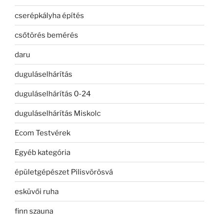
cserépkályha építés
csőtörés bemérés
daru
duguláselhárítás
duguláselhárítás 0-24
duguláselhárítás Miskolc
Ecom Testvérek
Egyéb kategória
épületgépészet Pilisvörösvá
esküvői ruha
finn szauna