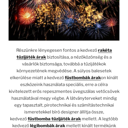
Részünkre lényegesen fontos a kedvező
rakéta
tűzijáték árak
biztosítása, a nézőközönség és a
vásárlók biztonsága, továbbá a tűzijátékok
környezetének megvédése. A súlyos balesetek
elkerülése miatt a kedvező
füstbombák árak
on kínált
eszközeink használata speciális, erre a célra
kivitelezett erős repeszmentes üvegszálas vetőcsövek
használatával megy végbe. A látványterveket mindig
egy tapasztalt, pirotechnikai és számítástechnikai
ismeretekkel bíró designer állítja össze,
kedvező
füstbomba tűzijáték árak
mellett. A legtöbb
kedvező
légibombák árak
mellett kínált termékünk