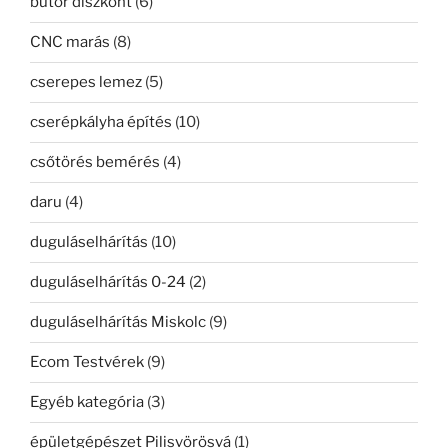
bútor diszkont
(6)
CNC marás
(8)
cserepes lemez
(5)
cserépkályha építés
(10)
csőtörés bemérés
(4)
daru
(4)
duguláselhárítás
(10)
duguláselhárítás 0-24
(2)
duguláselhárítás Miskolc
(9)
Ecom Testvérek
(9)
Egyéb kategória
(3)
épületgépészet Pilisvörösvá
(1)