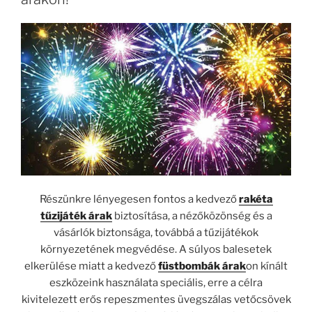
Részünkre lényegesen fontos a kedvező
rakéta
tűzijáték árak
biztosítása, a nézőközönség és a
vásárlók biztonsága, továbbá a tűzijátékok
környezetének megvédése. A súlyos balesetek
elkerülése miatt a kedvező
füstbombák árak
on kínált
eszközeink használata speciális, erre a célra
kivitelezett erős repeszmentes üvegszálas vetőcsövek