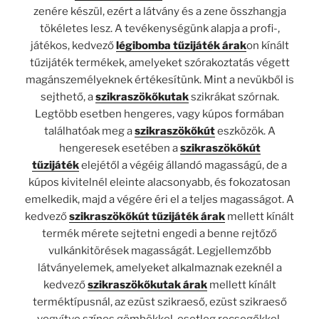
zenére készül, ezért a látvány és a zene összhangja
tökéletes lesz. A tevékenységünk alapja a profi-,
játékos, kedvező
légibomba tűzijáték árak
on kínált
tűzijáték termékek, amelyeket szórakoztatás végett
magánszemélyeknek értékesítünk. Mint a nevükből is
sejthető, a
szikraszökőkutak
szikrákat szórnak.
Legtöbb esetben hengeres, vagy kúpos formában
találhatóak meg a
szikraszökőkút
eszközök. A
hengeresek esetében a
szikraszökőkút
tűzijáték
elejétől a végéig állandó magasságú, de a
kúpos kivitelnél eleinte alacsonyabb, és fokozatosan
emelkedik, majd a végére éri el a teljes magasságot. A
kedvező
szikraszökőkút tűzijáték árak
mellett kínált
termék mérete sejtetni engedi a benne rejtőző
vulkánkitörések magasságát. Legjellemzőbb
látványelemek, amelyeket alkalmaznak ezeknél a
kedvező
szikraszökőkutak árak
mellett kínált
terméktípusnál, az ezüst szikraeső, ezüst szikraeső