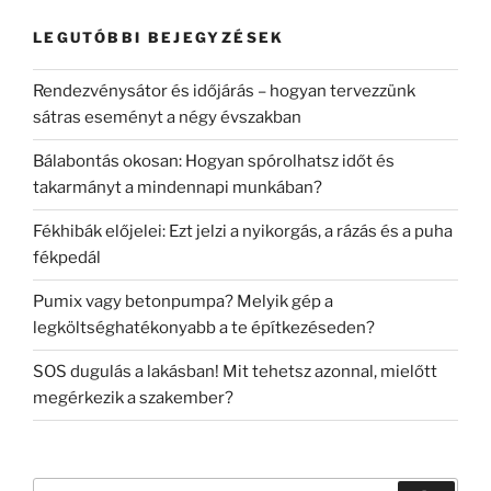
LEGUTÓBBI BEJEGYZÉSEK
Rendezvénysátor és időjárás – hogyan tervezzünk
sátras eseményt a négy évszakban
Bálabontás okosan: Hogyan spórolhatsz időt és
takarmányt a mindennapi munkában?
Fékhibák előjelei: Ezt jelzi a nyikorgás, a rázás és a puha
fékpedál
Pumix vagy betonpumpa? Melyik gép a
legköltséghatékonyabb a te építkezéseden?
SOS dugulás a lakásban! Mit tehetsz azonnal, mielőtt
megérkezik a szakember?
Keresés