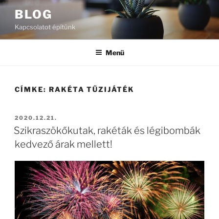
Tartalomhoz
BLOG
Kapcsolatot építünk
Menü
CÍMKE:
RAKÉTA TŰZIJÁTÉK
BEKÜLDVE:
2020.12.21.
Szikraszökőkutak, rakéták és légibombák
kedvező árak mellett!