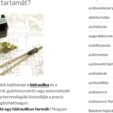
ttartamát?
acélszerkezet 
alakformálás
aszfaltozás
augenlidkorrek
autófényezés
autómentés
autómentő bér
autósiskola
autószállítás
abb hajtóereje a
hidraulika
és a
ről, gyártósorokról vagy automatizált
autószerviz
a technológiák biztosítják a precíz
autószerviz Ny
egbízhatóságot.
ó egy hidraulikus termék
? Hogyan
Balatoni hajóz