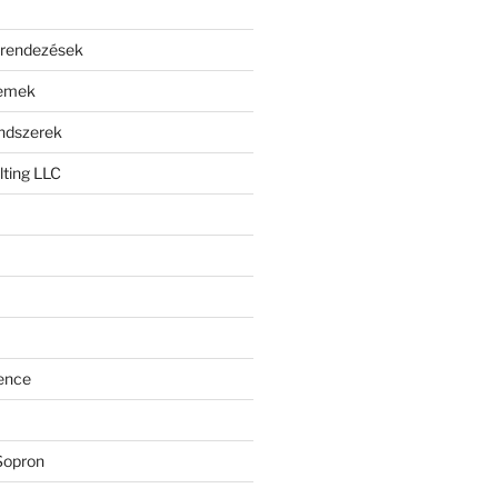
erendezések
lemek
endszerek
ting LLC
ence
Sopron