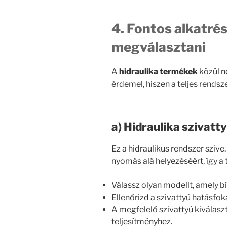
4. Fontos alkatrés
megválasztani
A
hidraulika termékek
közül n
érdemel, hiszen a teljes rends
a) Hidraulika szivatt
Ez a hidraulikus rendszer szíve
nyomás alá helyezéséért, így a t
Válassz olyan modellt, amely bí
Ellenőrizd a szivattyú hatásfo
A megfelelő szivattyú kiválasz
teljesítményhez.