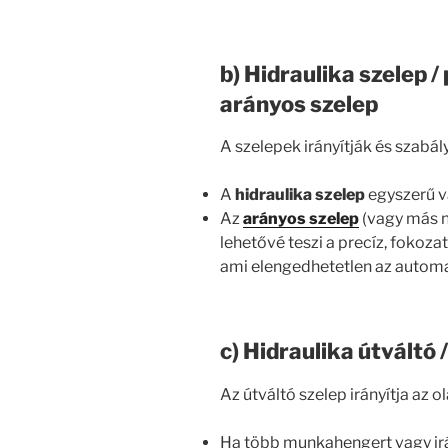
b) Hidraulika szelep /
arányos szelep
A szelepek irányítják és szabá
A
hidraulika szelep
egyszerű va
Az
arányos szelep
(vagy más 
lehetővé teszi a precíz, fokoz
ami elengedhetetlen az automa
c) Hidraulika útváltó 
Az útváltó szelep irányítja az o
Ha több munkahengert vagy irány