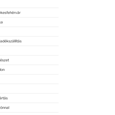
ékesfehérvár
ka
adékszállítás
észet
lon
ártás
rónnal