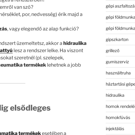
gépi aszfaltozá
emről van szó?
érséklet, por, nedvesség) érik majd a
gépi földmunk
gépi földmunk
zás
, vagy elegendő az alap funkció?
gipszkarton
ndszert üzemeltetsz, akkor a
hidraulika
vattyú
lesz a rendszer lelke. Ha viszont
grillező
okat szeretnél (pl. szelepek,
gumiszerviz
eumatika termékek
lehetnek a jobb
használtruha
háztartási gép
hidraulika
ig elsődleges
homok rendelé
homokfúvás
injektálás
umatika termékek
esetében a