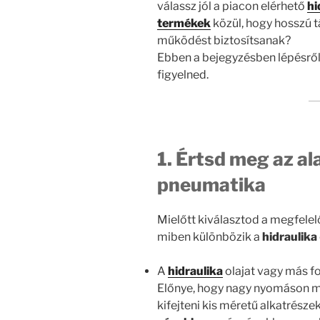
válassz jól a piacon elérhető
hi
termékek
közül, hogy hosszú 
működést biztosítsanak?
Ebben a bejegyzésben lépésről
figyelned.
1. Értsd meg az al
pneumatika
Mielőtt kiválasztod a megfele
miben különbözik a
hidraulika
A
hidraulika
olajat vagy más fo
Előnye, hogy nagy nyomáson m
kifejteni kis méretű alkatrészek