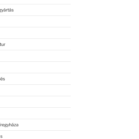
gyártás
tur
lés
íregyháza
ás