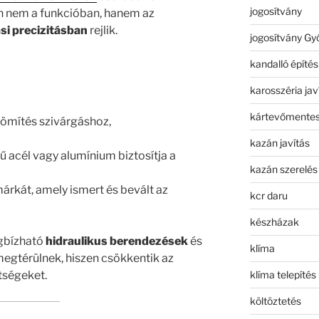
jogosítvány
 nem a funkcióban, hanem az
si precizitásban
rejlik.
jogosítvány Gy
kandalló építés
karosszéria jav
kártevőmentes
tömítés szivárgáshoz,
kazán javítás
ű acél vagy alumínium biztosítja a
kazán szerelés
árkát, amely ismert és bevált az
kcr daru
készházak
egbízható
hidraulikus berendezések
és
klíma
egtérülnek, hiszen csökkentik az
klíma telepítés
ltségeket.
költöztetés