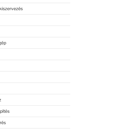
kiszervezés
gép
z
pítés
rés