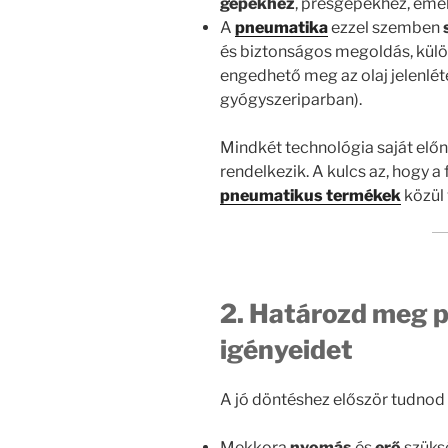
gépekhez
, présgépekhez, eme
A
pneumatika
ezzel szemben
és biztonságos megoldás, külö
engedhető meg az olaj jelenléte
gyógyszeriparban).
Mindkét technológia saját előn
rendelkezik. A kulcs az, hogy 
pneumatikus termékek
közül 
2. Határozd meg p
igényeidet
A jó döntéshez először tudnod k
Mekkora
nyomás
és
erő
szüks