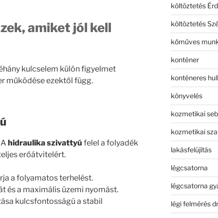
költöztetés Érd
költöztetés Sz
zek, amiket jól kell
kőműves mun
konténer
éhány kulcselem külön figyelmet
konténeres hull
zer működése ezektől függ.
könyvelés
kozmetikai seb
yú
kozmetikai sza
. A
hidraulika szivattyú
felel a folyadék
lakásfelújítás
eljes erőátvitelért.
légcsatorna
rja a folyamatos terhelést.
légcsatorna gy
kát és a maximális üzemi nyomást.
tása kulcsfontosságú a stabil
légi felmérés d