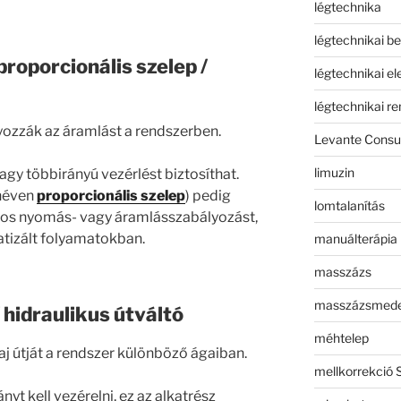
légtechnika
légtechnikai b
 proporcionális szelep /
légtechnikai e
légtechnikai r
lyozzák az áramlást a rendszerben.
Levante Consul
limuzin
gy többirányú vezérlést biztosíthat.
néven
proporcionális szelep
) pedig
lomtalanítás
atos nyomás- vagy áramlásszabályozást,
tizált folyamatokban.
manuálterápia
masszázs
masszázsmed
/ hidraulikus útváltó
méhtelep
laj útját a rendszer különböző ágaiban.
mellkorrekció 
t kell vezérelni, ez az alkatrész