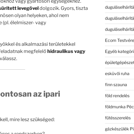
lőkhöz vagy gyártósori egységekhez.
duguláselhárít
sűrített levegővel
dolgozik. Gyors, tiszta
nösen olyan helyeken, ahol nem
duguláselhárít
 (pl. élelmiszer- vagy
duguláselhárít
Ecom Testvér
yökkel és alkalmazási területekkel
a feladatnak megfelelő
hidraulikus vagy
Egyéb kategóri
válassz.
épületgépészet
esküvői ruha
finn szauna
ontosan az ipari
föld rendelés
földmunka Péc
fűtésszerelés
ell, mire lesz szükséged:
gázkészülék Pi
éges a rendszerben?