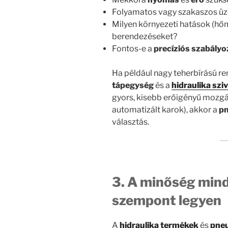
Folyamatos vagy szakaszos üz
Milyen környezeti hatások (hőm
berendezéseket?
Fontos-e a
precíziós szabályo
Ha például nagy teherbírású re
tápegység
és a
hidraulika szi
gyors, kisebb erőigényű mozgás
automatizált karok), akkor a
pn
választás.
3. A minőség mind
szempont legyen
A
hidraulika termékek
és
pne