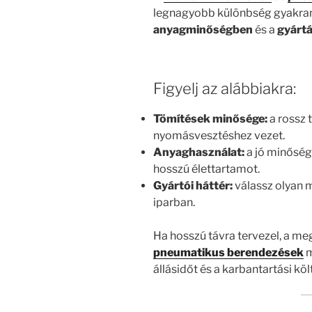
legnagyobb különbség gyakran
anyagminőségben
és a
gyártá
Figyelj az alábbiakra:
Tömítések minősége:
a rossz 
nyomásvesztéshez vezet.
Anyaghasználat:
a jó minőség
hosszú élettartamot.
Gyártói háttér:
válassz olyan m
iparban.
Ha hosszú távra tervezel, a m
pneumatikus berendezések
m
állásidőt és a karbantartási kö