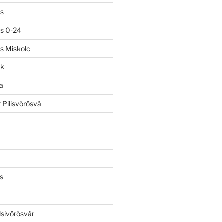
ás
ás 0-24
ás Miskolc
ek
a
 Pilisvörösvá
s
lsivörösvár