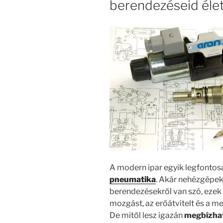
berendezéseid éle
A modern ipar egyik legfontos
pneumatika
. Akár nehézgépek
berendezésekről van szó, ezek 
mozgást, az erőátvitelt és a m
De mitől lesz igazán
megbízhat