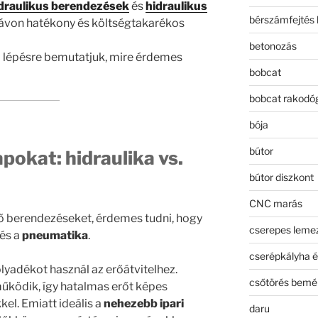
draulikus berendezések
és
hidraulikus
bérszámfejtés 
távon hatékony és költségtakarékos
betonozás
 lépésre bemutatjuk, mire érdemes
bobcat
bobcat rakodó
bója
bútor
apokat: hidraulika vs.
bútor diszkont
CNC marás
lő berendezéseket, érdemes tudni, hogy
cserepes leme
és a
pneumatika
.
cserépkályha é
lyadékot használ az erőátvitelhez.
csőtörés bemé
űködik, így hatalmas erőt képes
kel. Emiatt ideális a
nehezebb ipari
daru