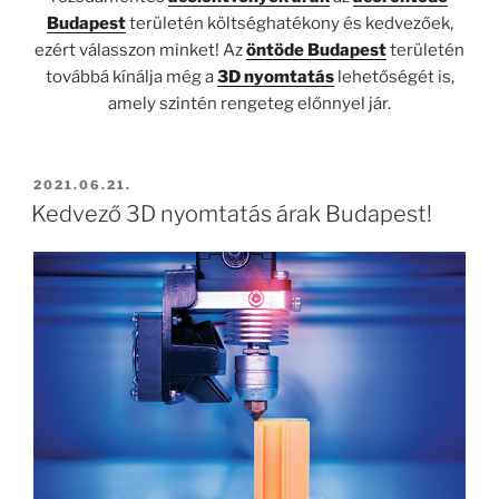
Budapest
területén költséghatékony és kedvezőek,
ezért válasszon minket! Az
öntöde Budapest
területén
továbbá kínálja még a
3D nyomtatás
lehetőségét is,
amely szintén rengeteg előnnyel jár.
BEKÜLDVE:
2021.06.21.
Kedvező 3D nyomtatás árak Budapest!