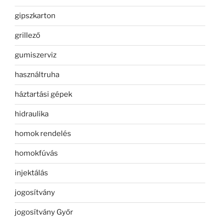
gipszkarton
grillező
gumiszerviz
használtruha
háztartási gépek
hidraulika
homok rendelés
homokfúvás
injektálás
jogosítvány
jogosítvány Győr