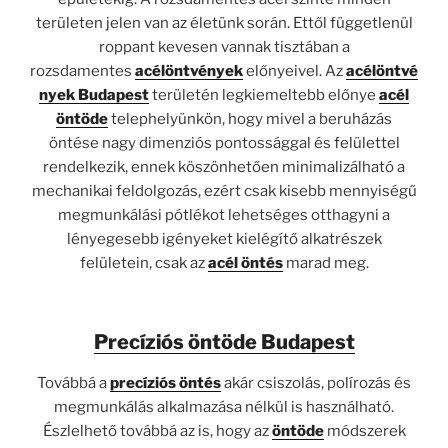
területen jelen van az életünk során. Ettől függetlenül
roppant kevesen vannak tisztában a
rozsdamentes
acélöntvények
előnyeivel. Az
acélöntvé
nyek Budapest
területén legkiemeltebb előnye
acél
öntöde
telephelyünkön, hogy mivel a beruházás
öntése nagy dimenziós pontossággal és felülettel
rendelkezik, ennek köszönhetően minimalizálható a
mechanikai feldolgozás, ezért csak kisebb mennyiségű
megmunkálási pótlékot lehetséges otthagyni a
lényegesebb igényeket kielégítő alkatrészek
felületein, csak az
acél öntés
marad meg.
Precíziós öntöde Budapest
Továbbá a
precíziós öntés
akár csiszolás, polírozás és
megmunkálás alkalmazása nélkül is használható.
Észlelhető továbbá az is, hogy az
öntöde
módszerek