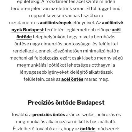
épületekig. A rozsdamentes acél szinte minden
területen jelen van az életünk során. Ettől függetlenül
roppant kevesen vannak tisztában a
rozsdamentes
acélöntvények
előnyeivel. Az
acélöntvé
nyek Budapest
területén legkiemeltebb előnye
acél
öntöde
telephelyünkön, hogy mivel a beruházás
öntése nagy dimenziós pontossággal és felülettel
rendelkezik, ennek köszönhetően minimalizálható a
mechanikai feldolgozás, ezért csak kisebb mennyiségű
megmunkálási pótlékot lehetséges otthagyni a
lényegesebb igényeket kielégítő alkatrészek
felületein, csak az
acél öntés
marad meg.
Precíziós öntöde Budapest
Továbbá a
precíziós öntés
akár csiszolás, polírozás és
megmunkálás alkalmazása nélkül is használható.
Észlelhető továbbá az is, hogy az
öntöde
módszerek