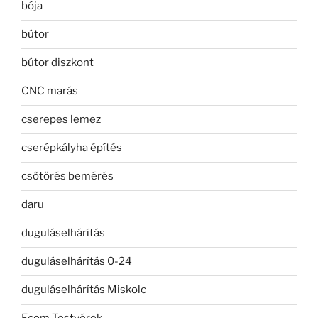
bója
bútor
bútor diszkont
CNC marás
cserepes lemez
cserépkályha építés
csőtörés bemérés
daru
duguláselhárítás
duguláselhárítás 0-24
duguláselhárítás Miskolc