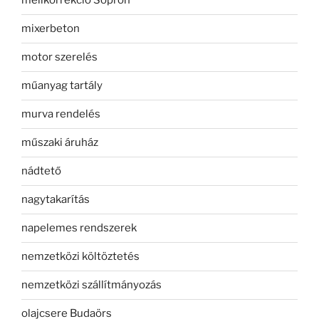
mellkorrekció Sopron
mixerbeton
motor szerelés
műanyag tartály
murva rendelés
műszaki áruház
nádtető
nagytakarítás
napelemes rendszerek
nemzetközi költöztetés
nemzetközi szállítmányozás
olajcsere Budaörs