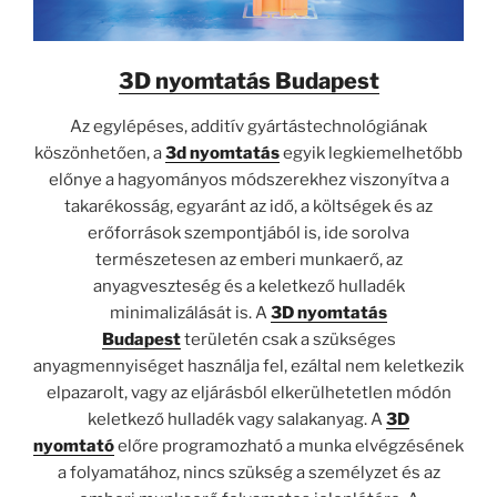
3D nyomtatás Budapest
Az egylépéses, additív gyártástechnológiának
köszönhetően, a
3d nyomtatás
egyik legkiemelhetőbb
előnye a hagyományos módszerekhez viszonyítva a
takarékosság, egyaránt az idő, a költségek és az
erőforrások szempontjából is, ide sorolva
természetesen az emberi munkaerő, az
anyagveszteség és a keletkező hulladék
minimalizálását is. A
3D nyomtatás
Budapest
területén csak a szükséges
anyagmennyiséget használja fel, ezáltal nem keletkezik
elpazarolt, vagy az eljárásból elkerülhetetlen módón
keletkező hulladék vagy salakanyag. A
3D
nyomtató
előre programozható a munka elvégzésének
a folyamatához, nincs szükség a személyzet és az