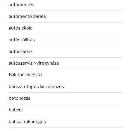
autómentés
autómentő bérlés
autósiskola
autószállítás
autószerviz
autószerviz Nyíregyháza
Balatoni hajózás
bérszámfejtés kiszervezés
betonozás
bobcat
bobcat rakodógép