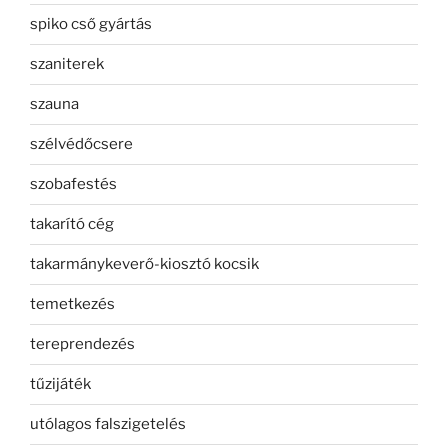
spiko cső gyártás
szaniterek
szauna
szélvédőcsere
szobafestés
takarító cég
takarmánykeverő-kiosztó kocsik
temetkezés
tereprendezés
tűzijáték
utólagos falszigetelés