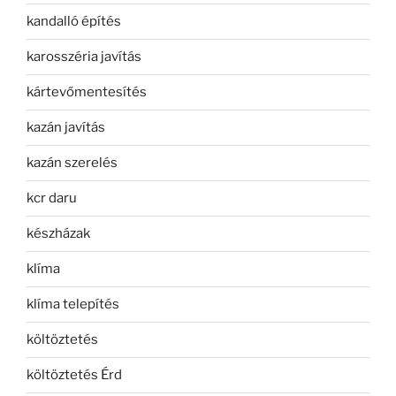
kandalló építés
karosszéria javítás
kártevőmentesítés
kazán javítás
kazán szerelés
kcr daru
készházak
klíma
klíma telepítés
költöztetés
költöztetés Érd