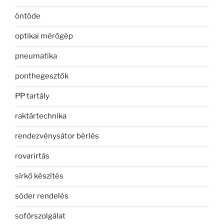
öntöde
optikai mérőgép
pneumatika
ponthegesztők
PP tartály
raktártechnika
rendezvénysátor bérlés
rovarirtás
sírkő készítés
sóder rendelés
sofőrszolgálat