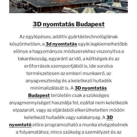
3D nyomtatás Budapest
Az egylépéses, additív gyártástechnológiának
köszönhetően, a
3d nyomtatás
egyik legkiemelhetőbb
előnye a hagyományos módszerekhez viszonyítva a
takarékosság, egyaránt az idő, a költségek és az
erőforrások szempontjából is, ide sorolva
természetesen az emberi munkaerő, az
anyagveszteség és a keletkező hulladék
minimalizálását is. A
3D nyomtatás
Budapest
területén csak a szükséges
anyagmennyiséget használja fel, ezáltal nem keletkezik
elpazarolt, vagy az eljárásból elkerülhetetlen módón
keletkező hulladék vagy salakanyag. A
3D
nyomtató
előre programozható a munka elvégzésének
a folyamatához, nincs szükség a személyzet és az