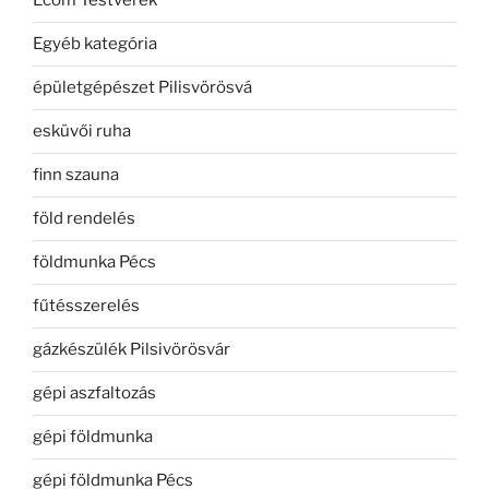
Ecom Testvérek
Egyéb kategória
épületgépészet Pilisvörösvá
esküvői ruha
finn szauna
föld rendelés
földmunka Pécs
fűtésszerelés
gázkészülék Pilsivörösvár
gépi aszfaltozás
gépi földmunka
gépi földmunka Pécs