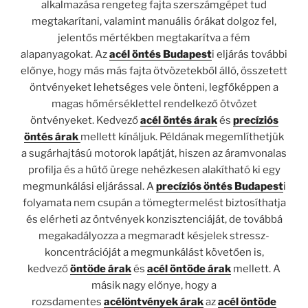
alkalmazása rengeteg fajta szerszámgépet tud
megtakarítani, valamint manuális órákat dolgoz fel,
jelentős mértékben megtakarítva a fém
alapanyagokat. Az
acél öntés Budapest
i eljárás további
előnye, hogy más más fajta ötvözetekből álló, összetett
öntvényeket lehetséges vele önteni, legfőképpen a
magas hőmérséklettel rendelkező ötvözet
öntvényeket. Kedvező
acél öntés árak
és
precíziós
öntés árak
mellett kínáljuk. Példának megemlíthetjük
a sugárhajtású motorok lapátját, hiszen az áramvonalas
profilja és a hűtő ürege nehézkesen alakítható ki egy
megmunkálási eljárással. A
precíziós öntés Budapest
i
folyamata nem csupán a tömegtermelést biztosíthatja
és elérheti az öntvények konzisztenciáját, de továbbá
megakadályozza a megmaradt késjelek stressz-
koncentrációját a megmunkálást követően is,
kedvező
öntöde árak
és
acél öntöde árak
mellett. A
másik nagy előnye, hogy a
rozsdamentes
acélöntvények árak
az
acél öntöde