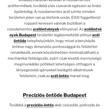
elválaszthatatlan kellékei a rozsdamentes
acéltermékek, továbbá a kis csavarok egészen az óriási
épületekig. A rozsdamentes acél szinte minden
területen jelen van az életünk során. Ettől függetlenül
roppant kevesen vannak tisztában a
rozsdamentes
acélöntvények
előnyeivel. Az
acélöntvé
nyek Budapest
területén legkiemeltebb előnye
acél
öntöde
telephelyünkön, hogy mivel a beruházás
öntése nagy dimenziós pontossággal és felülettel
rendelkezik, ennek köszönhetően minimalizálható a
mechanikai feldolgozás, ezért csak kisebb mennyiségű
megmunkálási pótlékot lehetséges otthagyni a
lényegesebb igényeket kielégítő alkatrészek
felületein, csak az
acél öntés
marad meg.
Precíziós öntöde Budapest
Továbbá a
precíziós öntés
akár csiszolás, polírozás és