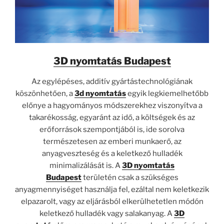
3D nyomtatás Budapest
Az egylépéses, additív gyártástechnológiának
köszönhetően, a
3d nyomtatás
egyik legkiemelhetőbb
előnye a hagyományos módszerekhez viszonyítva a
takarékosság, egyaránt az idő, a költségek és az
erőforrások szempontjából is, ide sorolva
természetesen az emberi munkaerő, az
anyagveszteség és a keletkező hulladék
minimalizálását is. A
3D nyomtatás
Budapest
területén csak a szükséges
anyagmennyiséget használja fel, ezáltal nem keletkezik
elpazarolt, vagy az eljárásból elkerülhetetlen módón
keletkező hulladék vagy salakanyag. A
3D