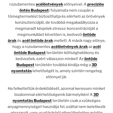
rozsdamentes
acélöntvények
előnyeivel. A
precíziós
öntés Budapest
i folyamata nem csupán a
tömegtermelést biztosíthatja és elérheti az öntvények
konzisztenciáját, de továbbá megakadályozza a
megmaradt késjelek stressz-koncentrációját a
megmunkálást követően is, kedvező
öntöde
árak
és
acél öntöde árak
mellett. A másik nagy előnye,
hogy a rozsdamentes
acélöntvények árak
az
acél
öntöde Budapest
területén költséghatékony és
kedvezőek, ezért válasszon minket! Az
öntöde
Budapest
területén továbbá kínálja még a
3D
nyomtatás
lehetőségét is, amely szintén rengeteg
előnnyel jár.
Ha felkeltettük érdeklődését, azonnal keressen minket
bizalommal elérhetőségeink bármelyikén! A
3D
nyomtatás Budapest
területén csak a szükséges
anyagmennyiséget használja fel, ezáltal nem keletkezik
elpazarolt, vagy az eljárásból elkerülhetetlen módón