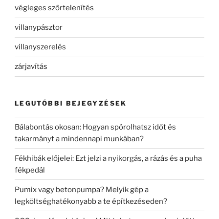
végleges szőrtelenítés
villanypásztor
villanyszerelés
zárjavítás
LEGUTÓBBI BEJEGYZÉSEK
Bálabontás okosan: Hogyan spórolhatsz időt és
takarmányt a mindennapi munkában?
Fékhibák előjelei: Ezt jelzi a nyikorgás, a rázás és a puha
fékpedál
Pumix vagy betonpumpa? Melyik gép a
legköltséghatékonyabb a te építkezéseden?