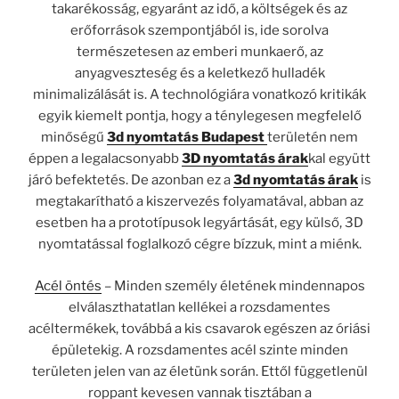
takarékosság, egyaránt az idő, a költségek és az
erőforrások szempontjából is, ide sorolva
természetesen az emberi munkaerő, az
anyagveszteség és a keletkező hulladék
minimalizálását is. A technológiára vonatkozó kritikák
egyik kiemelt pontja, hogy a ténylegesen megfelelő
minőségű
3d nyomtatás Budapest
területén nem
éppen a legalacsonyabb
3D nyomtatás árak
kal együtt
járó befektetés. De azonban ez a
3d nyomtatás árak
is
megtakarítható a kiszervezés folyamatával, abban az
esetben ha a prototípusok legyártását, egy külső, 3D
nyomtatással foglalkozó cégre bízzuk, mint a miénk.
Acél öntés
– Minden személy életének mindennapos
elválaszthatatlan kellékei a rozsdamentes
acéltermékek, továbbá a kis csavarok egészen az óriási
épületekig. A rozsdamentes acél szinte minden
területen jelen van az életünk során. Ettől függetlenül
roppant kevesen vannak tisztában a