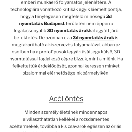
emberi munkaerő folyamatos jelenlétére. A
technológiára vonatkozó kritikák egyik kiemelt pontja,
hogy a ténylegesen megfelelő minőségű
3d
nyomtatás Budapest
területén nem éppen a
legalacsonyabb
3D nyomtatás árak
kal együtt járó
befektetés. De azonban ez a
3d nyomtatás árak
is
megtakarítható a kiszervezés folyamatával, abban az
esetben ha a prototípusok legyártását, egy külső, 3D
nyomtatással foglalkozó cégre bízzuk, mint a miénk. Ha
felkeltettük érdeklődését, azonnal keressen minket
bizalommal elérhetőségeink bármelyikén!
Acél öntés
Minden személy életének mindennapos
elválaszthatatlan kellékei a rozsdamentes
acéltermékek, továbbá a kis csavarok egészen az óriási