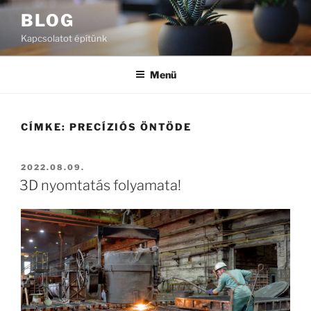
Tartalomhoz
BLOG
Kapcsolatot építünk
Menü
CÍMKE:
PRECÍZIÓS ÖNTÖDE
BEKÜLDVE:
2022.08.09.
3D nyomtatás folyamata!