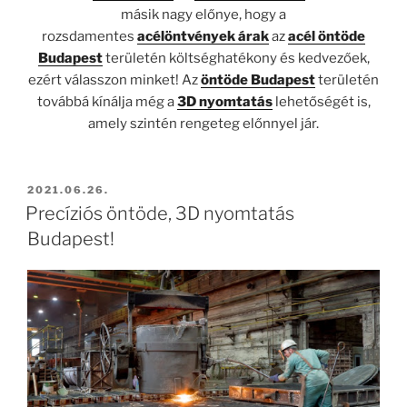
másik nagy előnye, hogy a
rozsdamentes
acélöntvények árak
az
acél öntöde
Budapest
területén költséghatékony és kedvezőek,
ezért válasszon minket! Az
öntöde Budapest
területén
továbbá kínálja még a
3D nyomtatás
lehetőségét is,
amely szintén rengeteg előnnyel jár.
BEKÜLDVE:
2021.06.26.
Precíziós öntöde, 3D nyomtatás
Budapest!