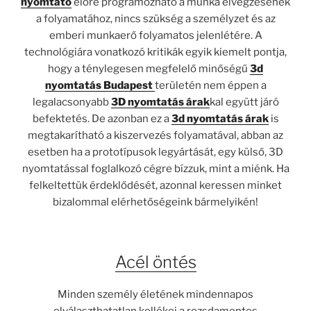
nyomtató
előre programozható a munka elvégzésének
a folyamatához, nincs szükség a személyzet és az
emberi munkaerő folyamatos jelenlétére. A
technológiára vonatkozó kritikák egyik kiemelt pontja,
hogy a ténylegesen megfelelő minőségű
3d
nyomtatás Budapest
területén nem éppen a
legalacsonyabb
3D nyomtatás árak
kal együtt járó
befektetés. De azonban ez a
3d nyomtatás árak
is
megtakarítható a kiszervezés folyamatával, abban az
esetben ha a prototípusok legyártását, egy külső, 3D
nyomtatással foglalkozó cégre bízzuk, mint a miénk. Ha
felkeltettük érdeklődését, azonnal keressen minket
bizalommal elérhetőségeink bármelyikén!
Acél öntés
Minden személy életének mindennapos