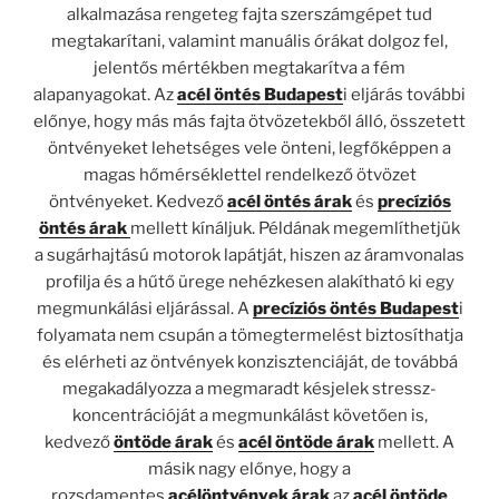
alkalmazása rengeteg fajta szerszámgépet tud
megtakarítani, valamint manuális órákat dolgoz fel,
jelentős mértékben megtakarítva a fém
alapanyagokat. Az
acél öntés Budapest
i eljárás további
előnye, hogy más más fajta ötvözetekből álló, összetett
öntvényeket lehetséges vele önteni, legfőképpen a
magas hőmérséklettel rendelkező ötvözet
öntvényeket. Kedvező
acél öntés árak
és
precíziós
öntés árak
mellett kínáljuk. Példának megemlíthetjük
a sugárhajtású motorok lapátját, hiszen az áramvonalas
profilja és a hűtő ürege nehézkesen alakítható ki egy
megmunkálási eljárással. A
precíziós öntés Budapest
i
folyamata nem csupán a tömegtermelést biztosíthatja
és elérheti az öntvények konzisztenciáját, de továbbá
megakadályozza a megmaradt késjelek stressz-
koncentrációját a megmunkálást követően is,
kedvező
öntöde árak
és
acél öntöde árak
mellett. A
másik nagy előnye, hogy a
rozsdamentes
acélöntvények árak
az
acél öntöde