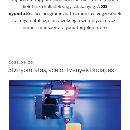
keletkező hulladék vagy salakanyag. A
3D
nyomtató
előre programozható a munka elvégzésének
a folyamatához, nincs szükség a személyzet és az
emberi munkaerő folyamatos jelenlétére.
BEKÜLDVE:
2021.08.26.
3D nyomtatás, acélöntvények Budapest!