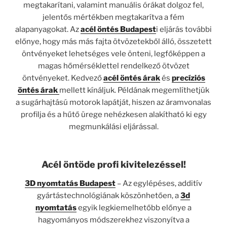
megtakarítani, valamint manuális órákat dolgoz fel,
jelentős mértékben megtakarítva a fém
alapanyagokat. Az
acél öntés Budapest
i eljárás további
előnye, hogy más más fajta ötvözetekből álló, összetett
öntvényeket lehetséges vele önteni, legfőképpen a
magas hőmérséklettel rendelkező ötvözet
öntvényeket. Kedvező
acél öntés árak
és
precíziós
öntés árak
mellett kínáljuk. Példának megemlíthetjük
a sugárhajtású motorok lapátját, hiszen az áramvonalas
profilja és a hűtő ürege nehézkesen alakítható ki egy
megmunkálási eljárással.
Acél öntöde profi kivitelezéssel!
3D nyomtatás Budapest
– Az egylépéses, additív
gyártástechnológiának köszönhetően, a
3d
nyomtatás
egyik legkiemelhetőbb előnye a
hagyományos módszerekhez viszonyítva a