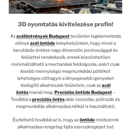
3D nyomtatás kivitelezése profin!
Az
acélöntvények Budapest
területén legkiemeltebb
előnye
acél öntöde
telephelyünkön, hogy mivel a
beruházás öntése nagy dimenziós pontossággal és
felülettel rendelkezik, ennek köszönhetően
minimalizálható a mechanikai feldolgozás, ezért csak
kisebb mennyiségű megmunkálási pótlékot
lehetséges otthagyni a lényegesebb igényeket
kielégítő alkatrészek felületein, csak az
acél
öntés
marad meg.
Precíziós öntöde Budapest
–
Továbbá a
precíziós öntés
akár csiszolás, polírozás és
megmunkálás alkalmazása nélkül is használható.
Észlelhető továbbá az is, hogy az
öntöde
módszerek
alkalmazása rengeteg fajta szerszámgépet tud