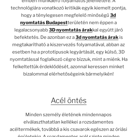
emberi munkaerő folyamatos jelenlétére. A
technológiára vonatkozó kritikák egyik kiemelt pontja,
hogy a ténylegesen megfelelő minőségű
3d
nyomtatás Budapest
területén nem éppen a
legalacsonyabb
3D nyomtatás árak
kal együtt járó
befektetés. De azonban ez a
3d nyomtatás árak
is
megtakarítható a kiszervezés folyamatával, abban az
esetben ha a prototípusok legyártását, egy külső, 3D
nyomtatással foglalkozó cégre bízzuk, mint a miénk. Ha
felkeltettük érdeklődését, azonnal keressen minket
bizalommal elérhetőségeink bármelyikén!
Acél öntés
Minden személy életének mindennapos
elválaszthatatlan kellékei a rozsdamentes
acéltermékek, továbbá a kis csavarok egészen az óriási
épületekig. A rozsdamentes acél szinte minden