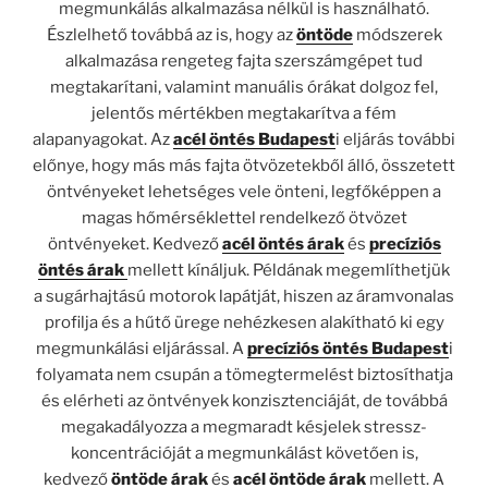
megmunkálás alkalmazása nélkül is használható.
Észlelhető továbbá az is, hogy az
öntöde
módszerek
alkalmazása rengeteg fajta szerszámgépet tud
megtakarítani, valamint manuális órákat dolgoz fel,
jelentős mértékben megtakarítva a fém
alapanyagokat. Az
acél öntés Budapest
i eljárás további
előnye, hogy más más fajta ötvözetekből álló, összetett
öntvényeket lehetséges vele önteni, legfőképpen a
magas hőmérséklettel rendelkező ötvözet
öntvényeket. Kedvező
acél öntés árak
és
precíziós
öntés árak
mellett kínáljuk. Példának megemlíthetjük
a sugárhajtású motorok lapátját, hiszen az áramvonalas
profilja és a hűtő ürege nehézkesen alakítható ki egy
megmunkálási eljárással. A
precíziós öntés Budapest
i
folyamata nem csupán a tömegtermelést biztosíthatja
és elérheti az öntvények konzisztenciáját, de továbbá
megakadályozza a megmaradt késjelek stressz-
koncentrációját a megmunkálást követően is,
kedvező
öntöde árak
és
acél öntöde árak
mellett. A