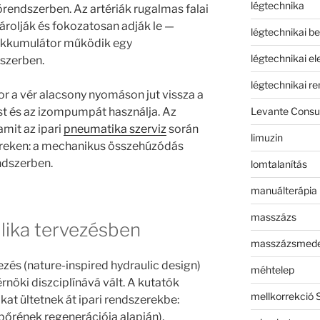
légtechnika
órendszerben. Az artériák rugalmas falai
tárolják és fokozatosan adják le —
légtechnikai b
 akkumulátor működik egy
légtechnikai e
szerben.
légtechnikai r
r a vér alacsony nyomáson jut vissza a
Levante Consul
ust és az izompumpát használja. Az
mit az ipari
pneumatika szerviz
során
limuzin
reken: a mechanikus összehúzódás
ndszerben.
lomtalanítás
manuálterápia
masszázs
ulika tervezésben
masszázsmed
zés (nature-inspired hydraulic design)
méhtelep
rnöki diszciplínává vált. A kutatók
mellkorrekció 
at ültetnek át ipari rendszerekbe:
bőrének regenerációja alapján),