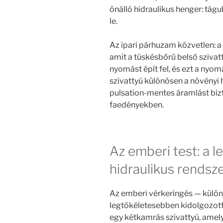
önálló hidraulikus henger: tágu
le.
Az ipari párhuzam közvetlen: a
amit a tüskésbőrű belső sziva
nyomást épít fel, és ezt a nyo
szivattyú különösen a növényi 
pulsation-mentes áramlást bizto
faedényekben.
Az emberi test: a 
hidraulikus rendsz
Az emberi vérkeringés — különö
legtökéletesebben kidolgozott b
egy kétkamrás szivattyú, amely