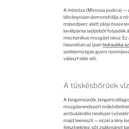
A mimóza (Mimosa pudica) — a
látványosan demonstrálja a növ
másodperc alatt zárja össze leve
levélpárna sejtjeiből folyadék 
mechanikus mozgást okoz. Ez a
hasonlóan az ipari
hidraulika s
szelepmozgás gyors nyomásvál
választ idéz elő.
A tüskésbőrűek ví
A tengerisünök, tengericsilla
mozgásrendszert működtetnek 
ambulakrális rendszer (vízedény
majd leereszti — ezzel a lény 
felszínekhez, sőt zsákmányt ta