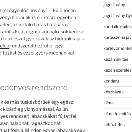
jogosítvány
 „szégyenlős növény” — különösen
jogosítvány Gy
ényi hidraulikát: érintésre egyetlen
leit, az irritáló hatás hatására a
kandalló építés
áramlik ki, a turgor azonnali csökkenése
karosszéria jav
 természet gyors-válasz hidraulikája —
zelep
rendszerekhez, ahol egy
kártevőmentes
tozást és ezzel gyors mechanikai
kazán javítás
kazán szerelés
kcr daru
zedényes rendszere
készházak
gok és más tüskésbőrűek egy egész
klíma
kizárólag víznyomással. Az ún.
klíma telepítés
es rendszer) lábacskákat fújtat fel,
lassan haladhat, ragaszkodhat
költöztetés
rthat fogva. Minden egyes lábacska egy