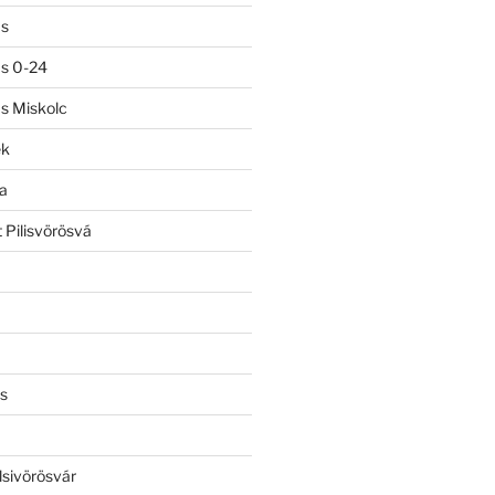
ás
ás 0-24
ás Miskolc
ek
a
 Pilisvörösvá
s
lsivörösvár