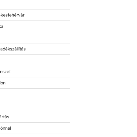
ékesfehérvár
ka
adékszállítás
észet
lon
ártás
rónnal