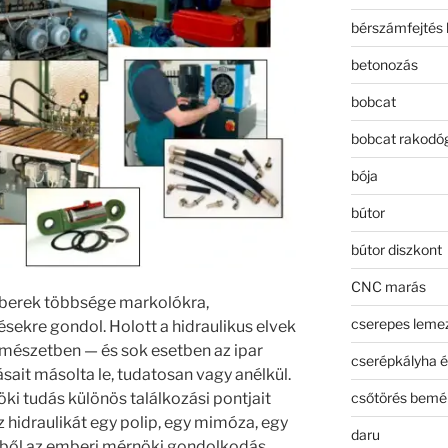
bérszámfejtés 
betonozás
bobcat
bobcat rakodó
bója
bútor
bútor diszkont
CNC marás
mberek többsége markolókra,
cserepes leme
ésekre gondol. Holott a hidraulikus elvek
rmészetben — és sok esetben az ipar
cserépkályha é
ait másolta le, tudatosan vagy anélkül.
csőtörés bemé
öki tudás különös találkozási pontjait
 hidraulikát egy polip, egy mimóza, egy
daru
bből az emberi mérnöki gondolkodás.