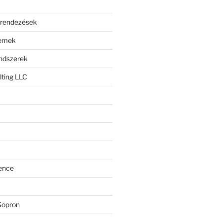
erendezések
lemek
endszerek
ting LLC
ence
Sopron