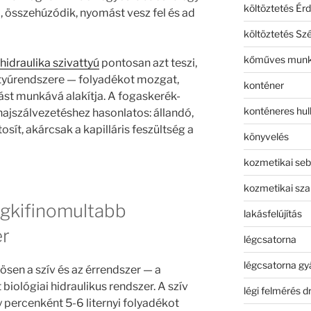
költöztetés Érd
l, összehúzódik, nyomást vesz fel és ad
költöztetés Sz
kőműves mun
hidraulika szivattyú
pontosan azt teszi,
ttyúrendszere — folyadékot mozgat,
konténer
mást munkává alakítja. A fogaskerék-
konténeres hull
hajszálvezetéshez hasonlatos: állandó,
sít, akárcsak a kapilláris feszültség a
könyvelés
kozmetikai seb
kozmetikai sza
legkifinomultabb
lakásfelújítás
er
légcsatorna
légcsatorna gy
sen a szív és az érrendszer — a
iológiai hidraulikus rendszer. A szív
légi felmérés d
 percenként 5-6 liternyi folyadékot