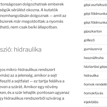
iztonságosan dolgozhatnak emberek
gépi aszfaltozá
ségük sérülést okozna. A kutatók
gépi földmunk
finomhangolásán dolgoznak — amit az
dszerek már megoldottak: a nyomás
gépi földmunk
ható, nem csak be/ki állapotban.
gipszkarton
grillező
zió: hidraulika
gumiszerviz
használtruha
háztartási gép
gos mikro-hidraulikus rendszert
más) az a jelenség, amikor a sejt
hidraulika
eszíti a sejtfalat — ez tartja felállva a
homok rendelé
reven a szárát. Amikor egy növény
en, és a szár lehajlik: pontosan ugyanaz
homokfúvás
y hidraulikus rendszerből szivárog a
injektálás
.