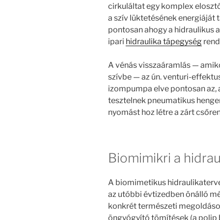
cirkuláltat egy komplex eloszt
a szív lüktetésének energiáját 
pontosan ahogy a hidraulikus
ipari
hidraulika tápegység
rend
A vénás visszaáramlás — amiko
szívbe — az ún. venturi-effekt
izompumpa elve pontosan az, a
tesztelnek pneumatikus henge
nyomást hoz létre a zárt csőre
Biomimikri a hidra
A biomimetikus hidraulikaterve
az utóbbi évtizedben önálló mé
konkrét természeti megoldások
öngyógyító tömítések (a polip 