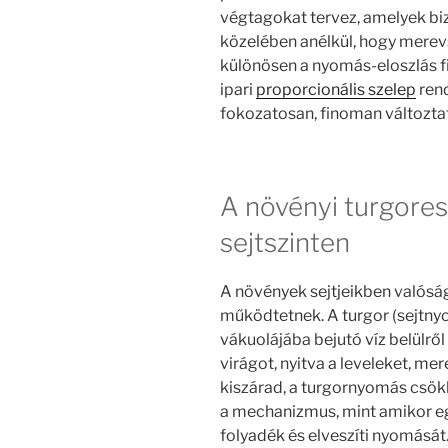
végtagokat tervez, amelyek b
közelében anélkül, hogy merev
különösen a nyomás-eloszlás 
ipari
proporcionális szelep
ren
fokozatosan, finoman változtat
A növényi turgoress
sejtszinten
A növények sejtjeikben valósá
működtetnek. A turgor (sejtnyo
vákuolájába bejutó víz belülről f
virágot, nyitva a leveleket, me
kiszárad, a turgornyomás csökk
a mechanizmus, mint amikor eg
folyadék és elveszíti nyomását