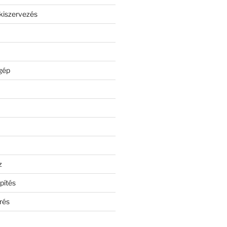
kiszervezés
gép
z
pítés
rés