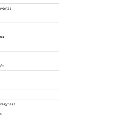
gyártás
tur
lés
íregyháza
ás