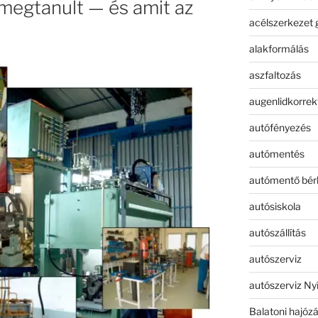
 megtanult — és amit az
acélszerkezet 
alakformálás
aszfaltozás
augenlidkorrek
autófényezés
autómentés
autómentő bér
autósiskola
autószállítás
autószerviz
autószerviz Ny
Balatoni hajóz