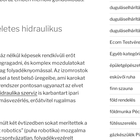
duguláselhárít
duguláselhárít
életes hidraulikus
duguláselhárít
Ecom Testvér
Egyéb kategóri
áz nélkül képesek rendkívüli erőt
 megragadni, és komplex mozdulatokat
épületgépészet
lag folyadéknyomással. Az izomrostok
esküvői ruha
l a test belső üregeibe, ami karokat
 a rendszer pontosan ugyanazt az elvet
finn szauna
idraulika szerviz
is karbantart ipari
föld rendelés
másvezérlés, erőátvitel rugalmas
földmunka Péc
múlt két évtizedben sokat merítettek a
fűtésszerelés
oft robotics” (puha robotika) mozgalma
gázkészülék Pi
 csontvázatlan, folyadékvezérelt