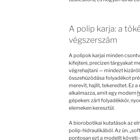
A polip karja: a tök
végszerszám
A polipok karjai minden csontv
kifejteni, precízen tárgyakat
végrehajtani — mindezt kizáró
összehúzódása folyadékot prése
merevít, hajlít, tekeredtet. Ez
alkalmazza, amit egy modern
h
gépeken: zárt folyadékkör, nyo
elemeken keresztül.
A biorobotikai kutatások az el
polip-hidraulikából. Az ún. „s
pontosan ezt a modellt követi: