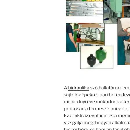
A
hidraulika
szó hallatán az e
sajtológépekre, ipari berendez
milliárdnyi éve működnek a te
pontosan a természet megoldás
Ez a cikk az evolúció és a mérn
vizsgálja meg: hogyan alkalmaz
tüskésbőrű, és hogyan tanul e