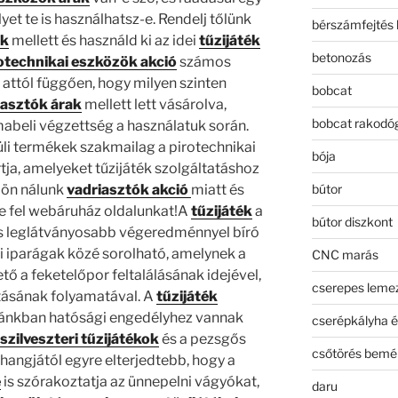
yet te is használhatsz-e. Rendelj tőlünk
bérszámfejtés 
ak
mellett és használd ki az idei
tűzijáték
betonozás
otechnikai eszközök akció
számos
 attól függően, hogy milyen szinten
bobcat
iasztók árak
mellett lett vásárolva,
bobcat rakodó
abeli végzettség a használatuk során.
li termékek szakmailag a pirotechnikai
bója
a, amelyeket tűzijáték szolgáltatáshoz
bútor
jön nálunk
vadriasztók akció
miatt és
e fel webáruház oldalunkat!A
tűzijáték
a
bútor diszkont
s leglátványosabb végeredménnyel bíró
i iparágak közé sorolható, amelynek a
CNC marás
ő a feketelőpor feltalálásának idejével,
cserepes leme
tásának folyamatával. A
tűzijáték
ánkban hatósági engedélyhez vannak
cserépkályha é
szilveszteri tűzijátékok
és a pezsgős
csőtörés bemé
angjától egyre elterjedtebb, hogy a
e
is szórakoztatja az ünnepelni vágyókat,
daru