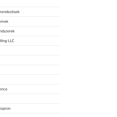
erendezések
lemek
endszerek
ting LLC
ence
Sopron