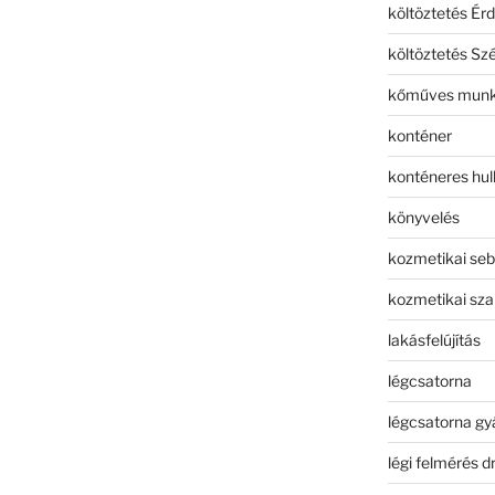
költöztetés Érd
költöztetés Sz
kőműves mun
konténer
konténeres hull
könyvelés
kozmetikai seb
kozmetikai sza
lakásfelújítás
légcsatorna
légcsatorna gy
légi felmérés d