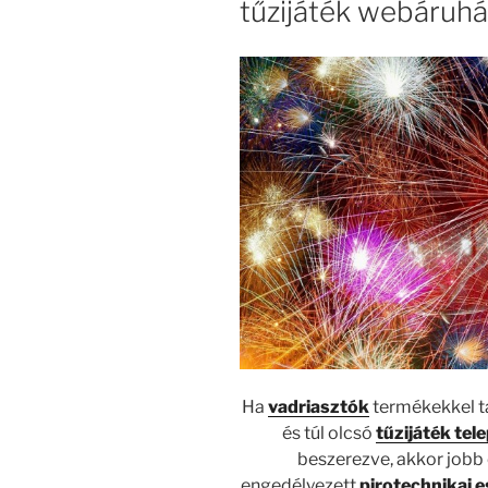
tűzijáték webáruhá
Ha
vadriasztók
termékekkel tal
és túl olcsó
tűzijáték tel
beszerezve, akkor jobb
engedélyezett
pirotechnikai 