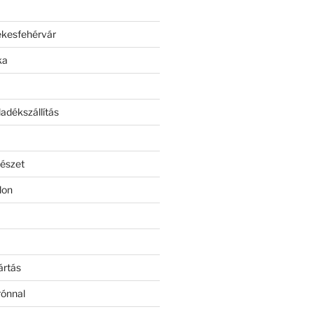
ékesfehérvár
ka
adékszállítás
észet
lon
ártás
rónnal