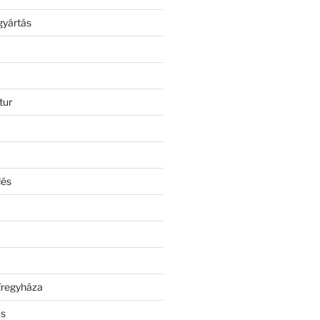
gyártás
tur
lés
íregyháza
ás