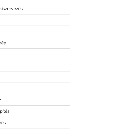
kiszervezés
gép
z
pítés
rés