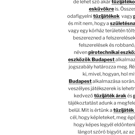
de lehet szó akár
tűzijáték
esküvőkre
is. Össz
odafigyelni
tűzijátékok
vagy
és mit nem, hogy a
születésna
vagy egy kórház területén tölt
beszerezned a felszerelése
felszerelések és robbanó
néven
pirotechnikai eszk
eszközök Budapest
alkalmaz
jogszabály határozza meg. Rés
ki, mivel, hogyan, hol 
Budapest
alkalmazása során.
veszélyes játékszerek is lehet
kedvező
tűzijáték árak
és
tájékoztatást adunk a megfele
belül. Mit is értünk a
tűzijáték
cél, hogy képleteket, meg ég
hogy képes legyél eldönten
lángot szóró bigyót, az a