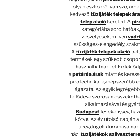
olyan eszközről van szó, amel
kedvező
tűzijáték telepek ár
telep akció
kereteit. A
pir
kategóriába sorolhatóak,
veszélyesek, milyen
vadr
szükséges-e engedély, szakm
A
tűzijáték telepek akció
belü
termékek egy szűkebb csoportj
használhatnak fel. Érdeklőd
a
petárda árak
miatt és keress
pirotechnika legnépszerűbb é
ágazata. Az egyik legrégebb
fejlődése szorosan összeköthet
alkalmazásával és gyár
Budapest
tevékenység haz
kötve. Az év utolsó napján a
üvegdugók durranásainak h
házi
tűzijátékok szilveszterr