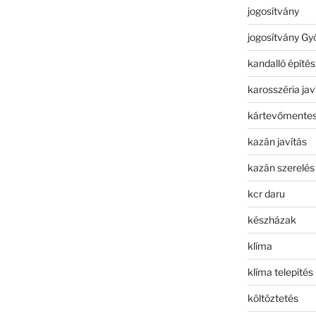
jogosítvány
jogosítvány Gy
kandalló építés
karosszéria jav
kártevőmentes
kazán javítás
kazán szerelés
kcr daru
készházak
klíma
klíma telepítés
költöztetés