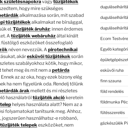
ok születésnapokra
vagy
tűzijátékok
duguláselhárít
eszedtem, hogy mire szükséges
petárdák
alkalmazása során, mit szabad
duguláselhárít
pi tűzijátékok
alkalmakat ne bírsággal,
duguláselhárít
sük el.
Tűzijáték áruház
: innen érdemes
ket. A
tűzijáték webáruház
által kínált
Ecom Testvér
, füstölgő eszközöket összefoglaló
Egyéb kategóri
özök
néven nevezzük. A
pirotechnikai
ásukat, akár
esküvői tűzijátékok
során
épületgépészet
zletes szabályokhoz kötik, hogy mikor,
mit tehet meg és mit nem a
petárda
esküvői ruha
 Ennek az az oka, hogy ezek bizony elég
finn szauna
nek ha nem figyelünk oda. Rendelj tőlünk
petárdák árak
mellett és mi részletes
föld rendelés
lő használatról
tűzijáték akció
keretein
földmunka Péc
 telep
helyes használata alatt? Nem az a
ési folyamatokat tanítsunk meg. Ahhoz,
fűtésszerelés
i, jogszerűen használhatsz-e robbanó,
gázkészülék Pi
z
tűzijáték telepek
eszközöket, nem