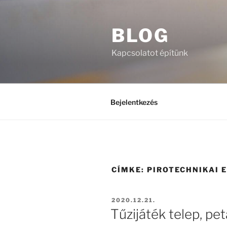
Tartalomhoz
BLOG
Kapcsolatot építünk
Bejelentkezés
CÍMKE:
PIROTECHNIKAI 
BEKÜLDVE:
2020.12.21.
Tűzijáték telep, pe