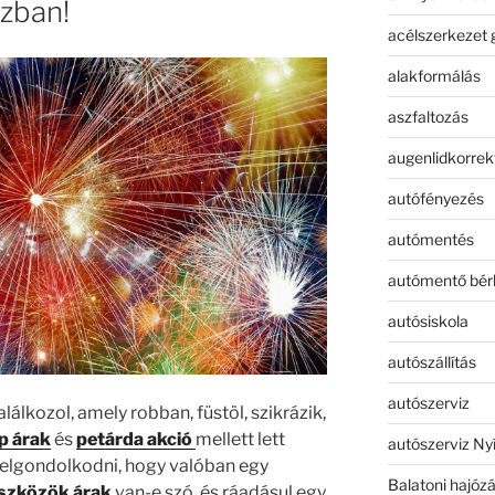
zban!
acélszerkezet 
alakformálás
aszfaltozás
augenlidkorrek
autófényezés
autómentés
autómentő bér
autósiskola
autószállítás
autószerviz
álkozol, amely robban, füstöl, szikrázik,
ep árak
és
petárda akció
mellett lett
autószerviz Ny
 elgondolkodni, hogy valóban egy
Balatoni hajóz
eszközök árak
van-e szó, és ráadásul egy