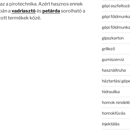
 az a pirotechnika. Azért hasznos ennek
gépi aszfaltozá
upán a
vadriasztó
és
petárda
sorolható a
gépi földmunk
ott termékek közé.
gépi földmunk
gipszkarton
grillező
gumiszerviz
használtruha
háztartási gép
hidraulika
homok rendelé
homokfúvás
injektálás