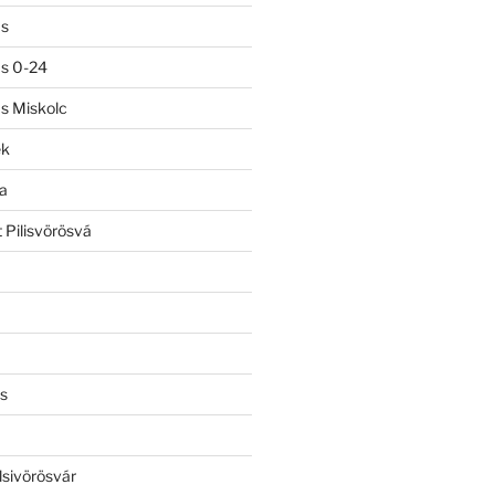
ás
ás 0-24
ás Miskolc
ek
a
 Pilisvörösvá
s
lsivörösvár