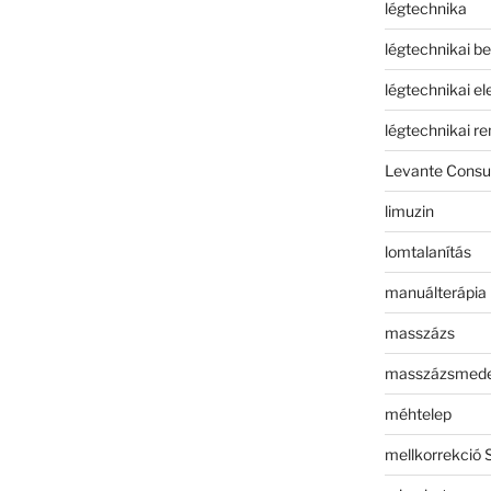
légtechnika
légtechnikai b
légtechnikai e
légtechnikai r
Levante Consul
limuzin
lomtalanítás
manuálterápia
masszázs
masszázsmed
méhtelep
mellkorrekció 