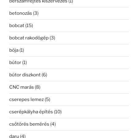
bérszámfejtés kiszervezés
(1)
betonozás
(3)
bobcat
(15)
bobcat rakodógép
(3)
bója
(1)
bútor
(1)
bútor diszkont
(6)
CNC marás
(8)
cserepes lemez
(5)
cserépkályha építés
(10)
csőtörés bemérés
(4)
daru
(4)