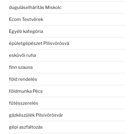
duguláselhárítás Miskolc
Ecom Testvérek
Egyéb kategória
épületgépészet Pilisvörösvá
esküvői ruha
finn szauna
föld rendelés
földmunka Pécs
fűtésszerelés
gázkészülék Pilsivörösvár
gépi aszfaltozás