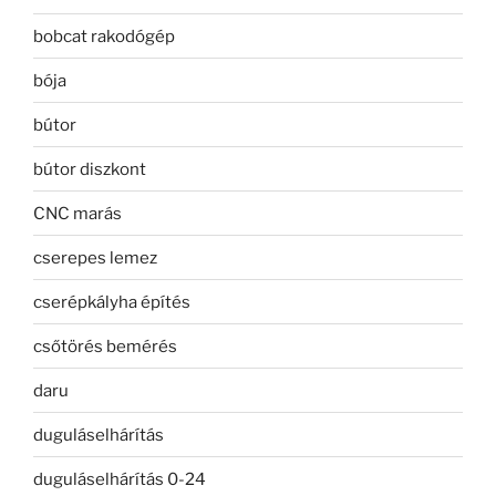
bobcat rakodógép
bója
bútor
bútor diszkont
CNC marás
cserepes lemez
cserépkályha építés
csőtörés bemérés
daru
duguláselhárítás
duguláselhárítás 0-24