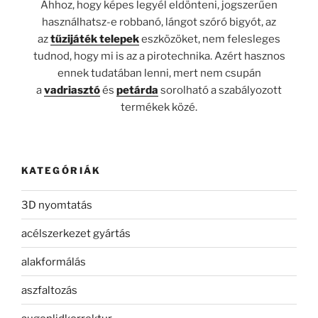
Ahhoz, hogy képes legyél eldönteni, jogszerűen
használhatsz-e robbanó, lángot szóró bigyót, az
az
tűzijáték telepek
eszközöket, nem felesleges
tudnod, hogy mi is az a pirotechnika. Azért hasznos
ennek tudatában lenni, mert nem csupán
a
vadriasztó
és
petárda
sorolható a szabályozott
termékek közé.
KATEGÓRIÁK
3D nyomtatás
acélszerkezet gyártás
alakformálás
aszfaltozás