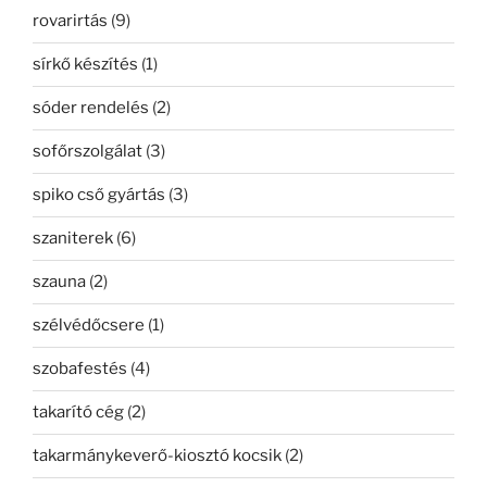
rovarirtás
(9)
sírkő készítés
(1)
sóder rendelés
(2)
sofőrszolgálat
(3)
spiko cső gyártás
(3)
szaniterek
(6)
szauna
(2)
szélvédőcsere
(1)
szobafestés
(4)
takarító cég
(2)
takarmánykeverő-kiosztó kocsik
(2)