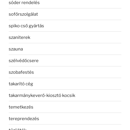
sóder rendelés
sofőrszolgálat
spiko cső gyártás
szaniterek
szauna
szélvédőcsere
szobafestés
takarító cég
takarmánykeverő-kiosztó kocsik
temetkezés
tereprendezés