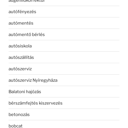
augenlidkorrektur
autófényezés
autómentés
autómentő bérlés
autósiskola
autószállítás
autószerviz
autószerviz Nyíregyháza
Balatoni hajózás
bérszámfejtés kiszervezés
betonozás
bobcat