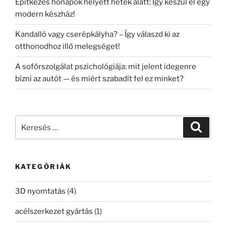
Építkezés hónapok helyett hetek alatt: Így készül el egy
modern készház!
Kandalló vagy cserépkályha? – Így válaszd ki az
otthonodhoz illő melegséget!
A sofőrszolgálat pszichológiája: mit jelent idegenre
bízni az autót — és miért szabadít fel ez minket?
Keresés
Keresé
a
következő
kifejezésre:
KATEGÓRIÁK
3D nyomtatás
(4)
acélszerkezet gyártás
(1)