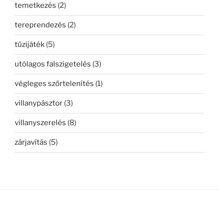
temetkezés
(2)
tereprendezés
(2)
tűzijáték
(5)
utólagos falszigetelés
(3)
végleges szőrtelenítés
(1)
villanypásztor
(3)
villanyszerelés
(8)
zárjavítás
(5)