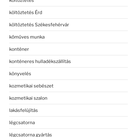
költöztetés
költöztetés Érd
költöztetés Székesfehérvár
kőműves munka
konténer
konténeres hulladékszállítás
könyvelés
kozmetikai sebészet
kozmetikai szalon
lakásfelújítás
légcsatorna
légcsatorna gyártás