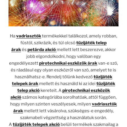
Ha
vadriasztók
termékekkel találkozol, amely robban,
füstöl, szikrázik, és túl olcsó
tűzijáték telep
árak
és
petárda akció
mellett lett beszerezve, akkor
jobb elgondolkodni, hogy valóban egy
engedélyezett
pirotechnikai eszközök árak
van-e szó,
és ráadásul egy olyan eszközről van szó, amelyet te is
használhatsz-e. Rendelj tőlünk kedvező
tűzijáték
telepek árak
mellett és használd ki az idei
tűzijáték
telep akció
kereteit. A
pirotechnikai eszközök
akció
számos kategóriába sorolhatóak, attól függően,
hogy milyen szinten veszélyesek, milyen
vadriasztók
árak
mellett lett vásárolva, szükséges-e engedély,
szakmabeli végzettség a használatuk során.
A
tűzijáték telepek akció
belüli termékek szakmailag a