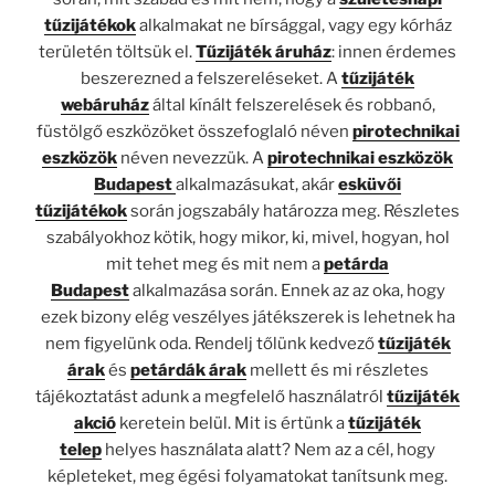
tűzijátékok
alkalmakat ne bírsággal, vagy egy kórház
területén töltsük el.
Tűzijáték áruház
: innen érdemes
beszerezned a felszereléseket. A
tűzijáték
webáruház
által kínált felszerelések és robbanó,
füstölgő eszközöket összefoglaló néven
pirotechnikai
eszközök
néven nevezzük. A
pirotechnikai eszközök
Budapest
alkalmazásukat, akár
esküvői
tűzijátékok
során jogszabály határozza meg. Részletes
szabályokhoz kötik, hogy mikor, ki, mivel, hogyan, hol
mit tehet meg és mit nem a
petárda
Budapest
alkalmazása során. Ennek az az oka, hogy
ezek bizony elég veszélyes játékszerek is lehetnek ha
nem figyelünk oda. Rendelj tőlünk kedvező
tűzijáték
árak
és
petárdák árak
mellett és mi részletes
tájékoztatást adunk a megfelelő használatról
tűzijáték
akció
keretein belül. Mit is értünk a
tűzijáték
telep
helyes használata alatt? Nem az a cél, hogy
képleteket, meg égési folyamatokat tanítsunk meg.