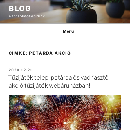
Tartalomhoz
BLOG
Kapcsolatot építünk
Menü
CÍMKE:
PETÁRDA AKCIÓ
BEKÜLDVE:
2020.12.21.
Tűzijáték telep, petárda és vadriasztó
akció tűzijáték webáruházban!