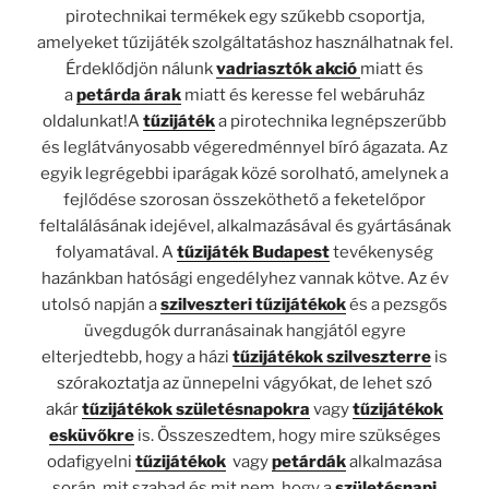
pirotechnikai termékek egy szűkebb csoportja,
amelyeket tűzijáték szolgáltatáshoz használhatnak fel.
Érdeklődjön nálunk
vadriasztók akció
miatt és
a
petárda árak
miatt és keresse fel webáruház
oldalunkat!A
tűzijáték
a pirotechnika legnépszerűbb
és leglátványosabb végeredménnyel bíró ágazata. Az
egyik legrégebbi iparágak közé sorolható, amelynek a
fejlődése szorosan összeköthető a feketelőpor
feltalálásának idejével, alkalmazásával és gyártásának
folyamatával. A
tűzijáték Budapest
tevékenység
hazánkban hatósági engedélyhez vannak kötve. Az év
utolsó napján a
szilveszteri tűzijátékok
és a pezsgős
üvegdugók durranásainak hangjától egyre
elterjedtebb, hogy a házi
tűzijátékok szilveszterre
is
szórakoztatja az ünnepelni vágyókat, de lehet szó
akár
tűzijátékok születésnapokra
vagy
tűzijátékok
esküvőkre
is. Összeszedtem, hogy mire szükséges
odafigyelni
tűzijátékok
vagy
petárdák
alkalmazása
során, mit szabad és mit nem, hogy a
születésnapi