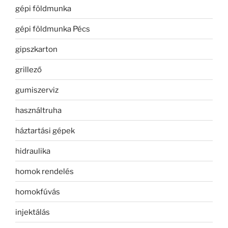
gépi földmunka
gépi földmunka Pécs
gipszkarton
grillező
gumiszerviz
használtruha
háztartási gépek
hidraulika
homok rendelés
homokfúvás
injektálás