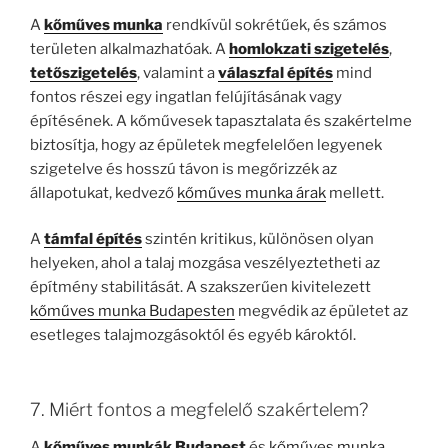
A
kőműves munka
rendkívül sokrétűek, és számos
területen alkalmazhatóak. A
homlokzati szigetelés
,
tetőszigetelés
, valamint a
válaszfal építés
mind
fontos részei egy ingatlan felújításának vagy
építésének. A kőművesek tapasztalata és szakértelme
biztosítja, hogy az épületek megfelelően legyenek
szigetelve és hosszú távon is megőrizzék az
állapotukat, kedvező
kőműves munka árak
mellett.
A
támfal építés
szintén kritikus, különösen olyan
helyeken, ahol a talaj mozgása veszélyeztetheti az
építmény stabilitását. A szakszerűen kivitelezett
kőműves munka Budapesten
megvédik az épületet az
esetleges talajmozgásoktól és egyéb károktól.
7. Miért fontos a megfelelő szakértelem?
A
kőműves munkák Budapest
és
kőműves munka