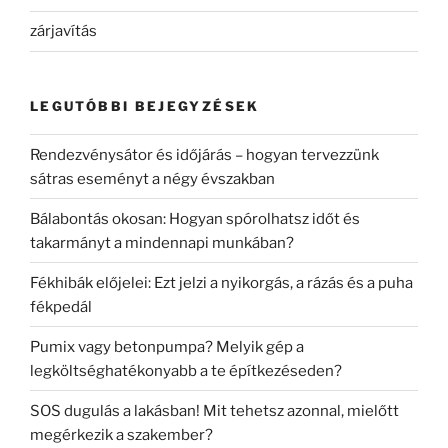
zárjavítás
LEGUTÓBBI BEJEGYZÉSEK
Rendezvénysátor és időjárás – hogyan tervezzünk
sátras eseményt a négy évszakban
Bálabontás okosan: Hogyan spórolhatsz időt és
takarmányt a mindennapi munkában?
Fékhibák előjelei: Ezt jelzi a nyikorgás, a rázás és a puha
fékpedál
Pumix vagy betonpumpa? Melyik gép a
legköltséghatékonyabb a te építkezéseden?
SOS dugulás a lakásban! Mit tehetsz azonnal, mielőtt
megérkezik a szakember?