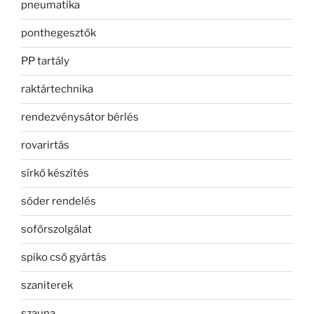
pneumatika
ponthegesztők
PP tartály
raktártechnika
rendezvénysátor bérlés
rovarirtás
sírkő készítés
sóder rendelés
sofőrszolgálat
spiko cső gyártás
szaniterek
szauna