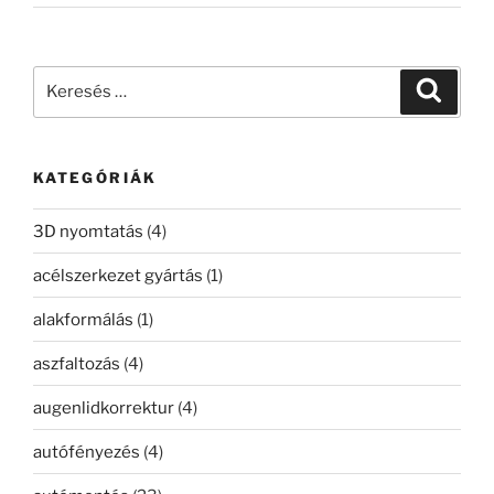
Keresés
Keresé
a
következő
kifejezésre:
KATEGÓRIÁK
3D nyomtatás
(4)
acélszerkezet gyártás
(1)
alakformálás
(1)
aszfaltozás
(4)
augenlidkorrektur
(4)
autófényezés
(4)