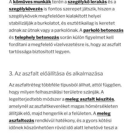
A
kőműves munkák
terén a
szegélykő lerakás
és a
szegélykövezés
is fontos szerepet játszik, hiszen a
szegélykövek megfelelően kialakított helyei
stabilizálják a burkolatot, és esztétikailag is keretet
adnak az útnak vagy a parkolónak. A
parkoló betonozás
és
telephely betonozás
során külön figyelmet kell
fordítani a megfelelő vízelvezetésre is, hogy az aszfalt
tartóssága biztosított legyen.
3. Az aszfalt előállítása és alkalmazása
Az aszfaltréteg többféle típusból állhat, attól függően,
hogy milyen felhasználási területre szánják. A
legelterjedtebb módszer a
meleg aszfalt készítés
,
amelynél az aszfaltkeveréket magas hőmérsékleten
állítják elő, majd hengerlik el a felületen. A
meleg
aszfaltozás
rendkívül hatékony, és a gyors kötési
időnek köszönhetően rövid idő alatt lehetővé teszi a