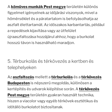
A
kőműves munkák Pest megye
területén különös
figyelmet igényelnek az időjárási viszonyok, mivel a
hőmérséklet és a páratartalom is befolyásolhatja az
aszfalt élettartamát. Az időszakos karbantartás, például
a repedések kijavítása vagy az útfelület
újraaszfaltozása hozzájárul ahhoz, hogy a burkolat
hosszú távon is használható maradjon.
5. Térburkolás és térkövezés a kertben és
telephelyeken
Az
aszfaltozás
mellett a
térburkolás
és a
térkövezés
Budapesten
is népszerű megoldás, különösen a
kertépítés és udvarok kiépítése során. A
térkövezés
Pest megye
területén gyakran használt technika,
hiszen a viacolor vagy egyéb térkövek esztétikus és
időtálló burkolatot biztosítanak.