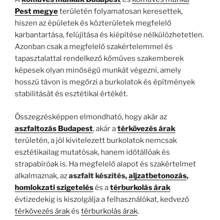
Pest megye
területén folyamatosan keresettek,
hiszen az épületek és közterületek megfelelő
karbantartása, felújítása és kiépítése nélkülözhetetlen.
Azonban csak a megfelelő szakértelemmel és
tapasztalattal rendelkező kőműves szakemberek
képesek olyan minőségű munkát végezni, amely
hosszú távon is megőrzi a burkolatok és építmények
stabilitását és esztétikai értékét.
Összegzésképpen elmondható, hogy akár az
aszfaltozás Budapest
, akár a
térkövezés árak
területén, a jól kivitelezett burkolatok nemcsak
esztétikailag mutatósak, hanem időtállóak és
strapabíróak is. Ha megfelelő alapot és szakértelmet
alkalmaznak, az
aszfalt készítés,
aljzatbetonozás
,
homlokzati szigetelés
és a
térburkolás árak
évtizedekig is kiszolgálja a felhasználókat, kedvező
térkövezés árak
és
térburkolás árak
.