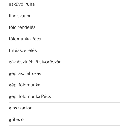
esküvői ruha
finn szauna
föld rendelés
földmunka Pécs
fűtésszerelés
gázkészülék Pilsivörösvár
gépi aszfaltozás
gépi földmunka
gépi földmunka Pécs
gipszkarton
grillező