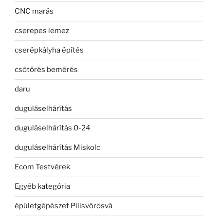
CNC marás
cserepes lemez
cserépkályha építés
csőtörés bemérés
daru
duguláselhárítás
duguláselhárítás 0-24
duguláselhárítás Miskolc
Ecom Testvérek
Egyéb kategória
épületgépészet Pilisvörösvá