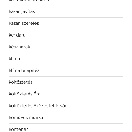
kazán javítás
kazán szerelés
kcr daru
készházak
klíma
klíma telepítés
költöztetés
költöztetés Érd
költöztetés Székesfehérvár
kőműves munka
konténer