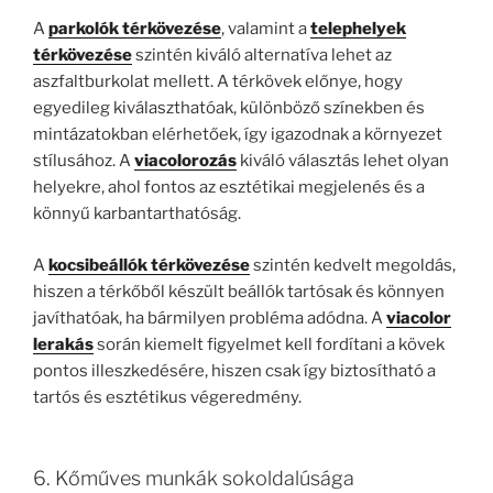
A
parkolók térkövezése
, valamint a
telephelyek
térkövezése
szintén kiváló alternatíva lehet az
aszfaltburkolat mellett. A térkövek előnye, hogy
egyedileg kiválaszthatóak, különböző színekben és
mintázatokban elérhetőek, így igazodnak a környezet
stílusához. A
viacolorozás
kiváló választás lehet olyan
helyekre, ahol fontos az esztétikai megjelenés és a
könnyű karbantarthatóság.
A
kocsibeállók térkövezése
szintén kedvelt megoldás,
hiszen a térkőből készült beállók tartósak és könnyen
javíthatóak, ha bármilyen probléma adódna. A
viacolor
lerakás
során kiemelt figyelmet kell fordítani a kövek
pontos illeszkedésére, hiszen csak így biztosítható a
tartós és esztétikus végeredmény.
6. Kőműves munkák sokoldalúsága