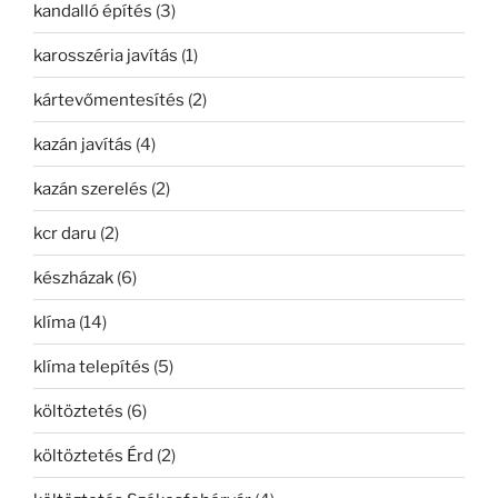
kandalló építés
(3)
karosszéria javítás
(1)
kártevőmentesítés
(2)
kazán javítás
(4)
kazán szerelés
(2)
kcr daru
(2)
készházak
(6)
klíma
(14)
klíma telepítés
(5)
költöztetés
(6)
költöztetés Érd
(2)