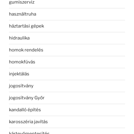
gumiszerviz
használtruha
háztartási gépek
hidraulika
homok rendelés
homokfúvás
injektálás
jogosítvány
jogosítvány Győr
kandalló építés
karosszéria javítás
kártevőmentesítés