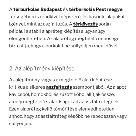
A
térburkolás Budapest
és
térburkolás Pest megye
térségében is rendkívül népszerű, és hasonló alapokat
igényel, mint az aszfaltozás. A
térkövezés
során
például a stabil alapréteg kiépítése ugyanúgy
elengedhetetlen. Az alapréteg megfelelő minősége
biztosítja, hogy a burkolat ne süllyedjen meg idővel.
2. Az alépítmény kiépítése
Az alépítmény, vagyis a megfelelő alap kiépítése
kritikus a sikeres
aszfaltozás
szempontjából. Az alapot
kavicsból, homokból és zúzott kőből állítják össze,
amely megfelelő szilárdságot ad az aszfaltrétegnek.
Ezen alapréteg kellő tömörítése elengedhetetlen
ahhoz, hogy az aszfaltréteg később ne repedezzen vagy
süllyedjen.