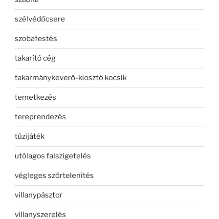
szélvédőcsere
szobafestés
takarító cég
takarmánykeverő-kiosztó kocsik
temetkezés
tereprendezés
tűzijáték
utólagos falszigetelés
végleges szőrtelenítés
villanypásztor
villanyszerelés