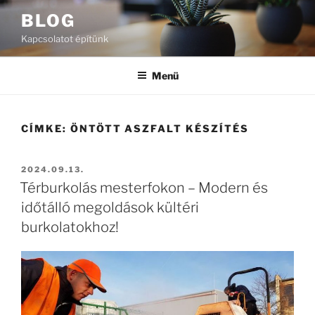
Tartalomhoz
BLOG
Kapcsolatot építünk
Menü
CÍMKE:
ÖNTÖTT ASZFALT KÉSZÍTÉS
BEKÜLDVE:
2024.09.13.
Térburkolás mesterfokon – Modern és
időtálló megoldások kültéri
burkolatokhoz!