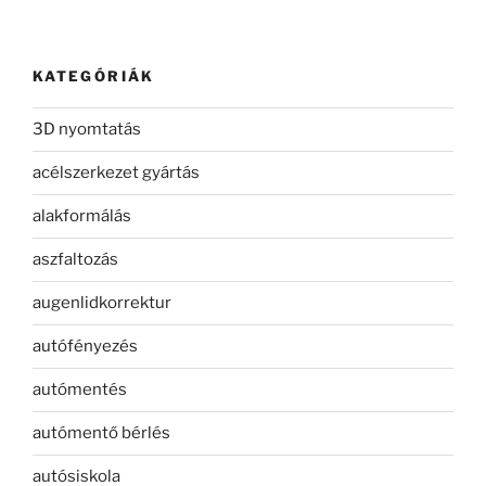
KATEGÓRIÁK
3D nyomtatás
acélszerkezet gyártás
alakformálás
aszfaltozás
augenlidkorrektur
autófényezés
autómentés
autómentő bérlés
autósiskola