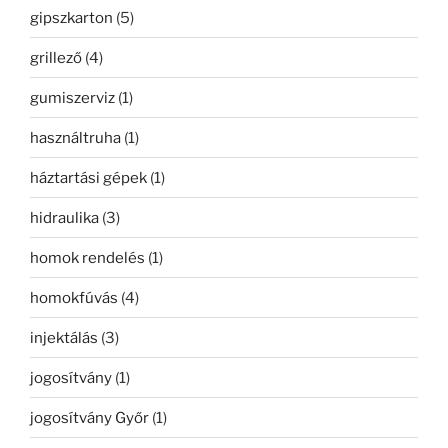
gipszkarton
(5)
grillező
(4)
gumiszerviz
(1)
használtruha
(1)
háztartási gépek
(1)
hidraulika
(3)
homok rendelés
(1)
homokfúvás
(4)
injektálás
(3)
jogosítvány
(1)
jogosítvány Győr
(1)