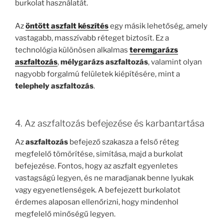
burkolat használatát.
Az
öntött aszfalt készítés
egy másik lehetőség, amely
vastagabb, masszívabb réteget biztosít. Ez a
technológia különösen alkalmas
teremgarázs
aszfaltozás
,
mélygarázs aszfaltozás
, valamint olyan
nagyobb forgalmú felületek kiépítésére, mint a
telephely aszfaltozás
.
4. Az aszfaltozás befejezése és karbantartása
Az
aszfaltozás
befejező szakasza a felső réteg
megfelelő tömörítése, simítása, majd a burkolat
befejezése. Fontos, hogy az aszfalt egyenletes
vastagságú legyen, és ne maradjanak benne lyukak
vagy egyenetlenségek. A befejezett burkolatot
érdemes alaposan ellenőrizni, hogy mindenhol
megfelelő minőségű legyen.