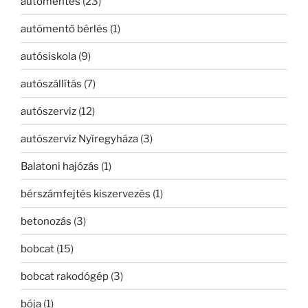
autómentés
(23)
autómentő bérlés
(1)
autósiskola
(9)
autószállítás
(7)
autószerviz
(12)
autószerviz Nyíregyháza
(3)
Balatoni hajózás
(1)
bérszámfejtés kiszervezés
(1)
betonozás
(3)
bobcat
(15)
bobcat rakodógép
(3)
bója
(1)