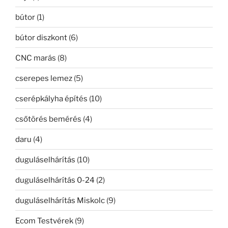
bútor
(1)
bútor diszkont
(6)
CNC marás
(8)
cserepes lemez
(5)
cserépkályha építés
(10)
csőtörés bemérés
(4)
daru
(4)
duguláselhárítás
(10)
duguláselhárítás 0-24
(2)
duguláselhárítás Miskolc
(9)
Ecom Testvérek
(9)