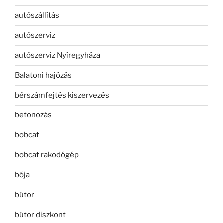
autószállítás
autószerviz
autószerviz Nyíregyháza
Balatoni hajózás
bérszámfejtés kiszervezés
betonozás
bobcat
bobcat rakodógép
bója
bútor
bútor diszkont