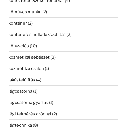
költöztetés Székesfehérvár
(4)
kőműves munka
(2)
konténer
(2)
konténeres hulladékszállítás
(2)
könyvelés
(10)
kozmetikai sebészet
(3)
kozmetikai szalon
(1)
lakásfelújítás
(4)
légcsatorna
(1)
légcsatorna gyártás
(1)
légi felmérés drónnal
(2)
légtechnika
(8)