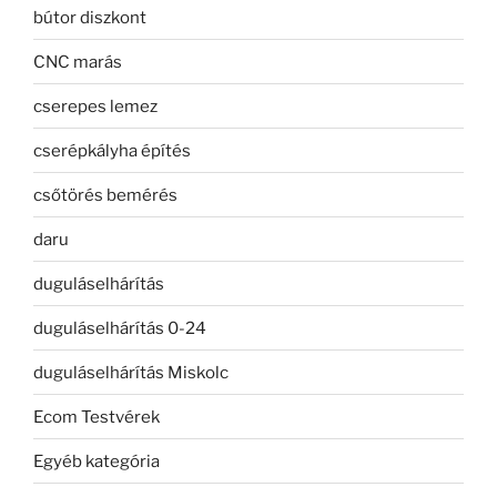
bútor diszkont
CNC marás
cserepes lemez
cserépkályha építés
csőtörés bemérés
daru
duguláselhárítás
duguláselhárítás 0-24
duguláselhárítás Miskolc
Ecom Testvérek
Egyéb kategória