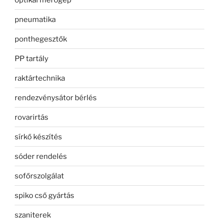
pneumatika
ponthegesztők
PP tartály
raktártechnika
rendezvénysátor bérlés
rovarirtás
sírkő készítés
sóder rendelés
sofőrszolgálat
spiko cső gyártás
szaniterek