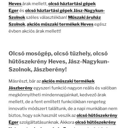
Heves
árak mellett,
olcsó háztartási gépek
Eger
és
olcsó háztartási gépek Jász-Nagykun-
Szolnok
széles választékban!
Műszaki áruház
Szolnok
,
akciós műszaki termékek Heves
egész
évben akciós árak mellett!
Olcsó mosógép, olcsó tűzhely, olcsó
hűtőszekrény Heves, Jász-Nagykun-
Szolnok, Jászberény!
Másrészt, bár az
akciós műszaki termékek
Jászberény
egyszeri funkció nagyon reális és valóban
megkönnyítheti mindennapjainkat, kedvező árak
mellett, de a fent említett funkciókban rengeteg
innovatív módszert találtunk, de a napi munkában nem
biztos, hogy sok hasznát veszik az
olcsó hűtőszekrény
Eger
szolgáltatásunknak. Akkora
olcsó hűtőszekrény