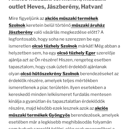
outlet Heves, Jászberény, Hatvan!
Mire figyeljünk az
akciós műszaki termékek
Szolnok
keretein belül történő
műszaki áruház
Jászberény
való vásárlás megkezdése előtt? A
legfontosabb, hogy soha ne szerezzen be egy
ismeretlen
olcsó tűzhely Szolnok
márkát! Még abban a
helyzetben sem, ha egy
olcsó tűzhely Eger
szerelője
ajánlja azt az Ön részére! Hiszen, rengeteg esetben
tapasztalom, hogy csak üzleti érdekből ajánlanak
olyan
olcsó hűtőszekrény Szolnok
berendezéseket az
érdeklők részére, amelyek teljes mértékben
ismeretlenek a piac területén. Ilyen esetekben a
kereskedő minden lelkiismeret furdalás mentesen
kínálja a gyanútlan és tapasztalatlan érdeklődők
részére, majd később ezek lesznek azok az
akciós
műszaki termékek Gyöngyös
berendezések, amelyek
esetében már a legkisebb meghibásodás folyamán
sem tudunk szerelőt találni, elég csak megemlíteni a