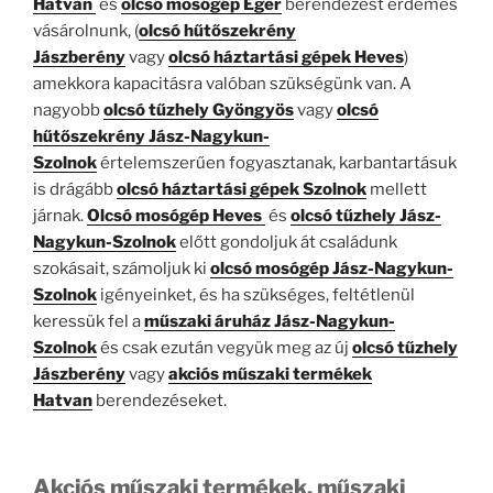
Hatvan
és
olcsó mosógép Eger
berendezést érdemes
vásárolnunk, (
olcsó hűtőszekrény
Jászberény
vagy
olcsó háztartási gépek Heves
)
amekkora kapacitásra valóban szükségünk van. A
nagyobb
olcsó tűzhely Gyöngyös
vagy
olcsó
hűtőszekrény Jász-Nagykun-
Szolnok
értelemszerűen fogyasztanak, karbantartásuk
is drágább
olcsó
háztartási gépek Szolnok
mellett
járnak.
Olcsó mosógép Heves
és
olcsó tűzhely Jász-
Nagykun-Szolnok
előtt gondoljuk át családunk
szokásait, számoljuk ki
olcsó mosógép Jász-Nagykun-
Szolnok
igényeinket, és ha szükséges, feltétlenül
keressük fel a
műszaki áruház Jász-Nagykun-
Szolnok
és csak ezután vegyük meg az új
olcsó tűzhely
Jászberény
vagy
akciós műszaki termékek
Hatvan
berendezéseket.
Akciós műszaki termékek, műszaki