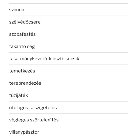
szauna
szélvédőcsere
szobafestés
takarító cég
takarmánykeverő-kiosztó kocsik
temetkezés
tereprendezés
tűzijáték
utólagos falszigetelés
végleges szőrtelenítés
villanypásztor