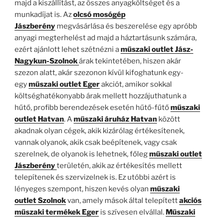
majd a kiszállítást, az összes anyagköltséget és a
munkadíjat is. Az
olcsó mosógép
Jászberény
megvásárlása és beszerelése egy apróbb
anyagi megterhelést ad majd a háztartásunk számára,
ezért ajánlott lehet szétnézni a
műszaki outlet Jász-
Nagykun-Szolnok
árak tekintetében, hiszen akár
szezon alatt, akár szezonon kívül kifoghatunk egy-
egy
műszaki outlet Eger
akciót, amikor sokkal
költséghatékonyabb árak mellett hozzájuthatunk a
hűtő, profibb berendezések esetén hűtő-fűtő
műszaki
outlet Hatvan
. A
műszaki áruház Hatvan
között
akadnak olyan cégek, akik kizárólag értékesítenek,
vannak olyanok, akik csak beépítenek, vagy csak
szerelnek, de olyanok is lehetnek, főleg
műszaki outlet
Jászberény
területén, akik az értékesítés mellett
telepítenek és szervizelnek is. Ez utóbbi azért is
lényeges szempont, hiszen kevés olyan
műszaki
outlet Szolnok
van, amely mások által telepített
akciós
műszaki termékek Eger
is szívesen elvállal.
Műszaki