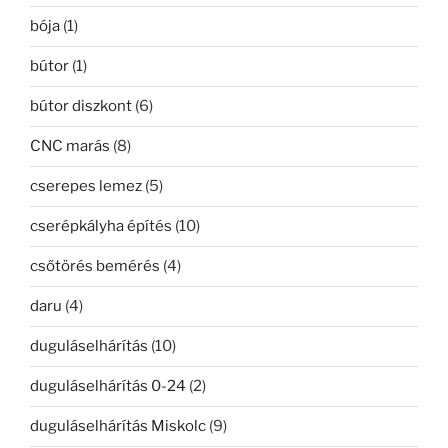
bója
(1)
bútor
(1)
bútor diszkont
(6)
CNC marás
(8)
cserepes lemez
(5)
cserépkályha építés
(10)
csőtörés bemérés
(4)
daru
(4)
duguláselhárítás
(10)
duguláselhárítás 0-24
(2)
duguláselhárítás Miskolc
(9)