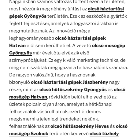
Napjainkban számos változás történt ezen a területen,
most nézzünk meg néhány újítást az
olcsó
h
áztartási
gépek Gyöngyös
területén. Ezek az eszközök a gyártók
fejlett fejlesztései, amelyek a fogyasztói árakban is
megmutatkoznak. Az innováció még a
leghagyományosabb
olcsó
háztartási gépek
Hatvan
elől sem kerülheti el. A vezető
olcsó mosógép
Gyöngyös
már évek óta elvégzik első
szárnypróbájukat. Ez egy kiváló marketing technika, de
még nem szabták meg igazán a felhasználóink ​​számára.
De nagyon valószínű, hogy a hasznosnak
bizonyuló
olcsó háztartási gépek Jászberény
nagy
része, mint az
olcsó hűtőszekrény Gyöngyös
és
olcsó
mosógép Hatvan
, rövid időn belül elhelyezhető az
üzletek polcain olyan áron, amelyet a hétköznapi
felhasználók vásárolhatnak, ezért érdemes
megismerni a jelenlegi trendeket nekünk,
felhasználóknak az
olcsó hűtőszekrény Heves
és
olcsó
mosógép Szolnok
területén kedvező
olcsó tűzhely