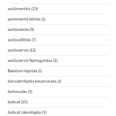
autómentés
(23)
autómentő bérlés
(1)
autósiskola
(9)
autószállítás
(7)
autószerviz
(12)
autószerviz Nyíregyháza
(3)
Balatoni hajózás
(1)
bérszámfejtés kiszervezés
(1)
betonozás
(3)
bobcat
(15)
bobcat rakodógép
(3)