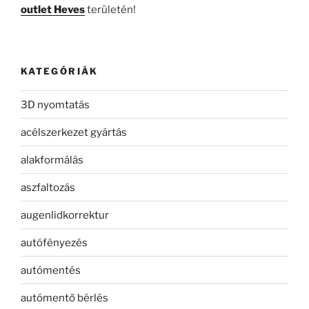
outlet Heves
területén!
KATEGÓRIÁK
3D nyomtatás
acélszerkezet gyártás
alakformálás
aszfaltozás
augenlidkorrektur
autófényezés
autómentés
autómentő bérlés