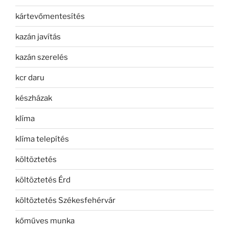
kártevőmentesítés
kazán javítás
kazán szerelés
kcr daru
készházak
klíma
klíma telepítés
költöztetés
költöztetés Érd
költöztetés Székesfehérvár
kőműves munka