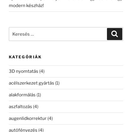
modern készház!
Keresés
Keresé
a
következő
kifejezésre:
KATEGÓRIÁK
3D nyomtatás
(4)
acélszerkezet gyártás
(1)
alakformálás
(1)
aszfaltozás
(4)
augenlidkorrektur
(4)
autófényezés
(4)