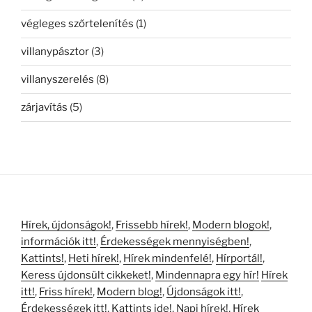
végleges szőrtelenítés
(1)
villanypásztor
(3)
villanyszerelés
(8)
zárjavítás
(5)
Hírek, újdonságok!
,
Frissebb hírek!
,
Modern blogok!
,
információk itt!
,
Érdekességek mennyiségben!
,
Kattints!
,
Heti hírek!
,
Hírek mindenfelé!
,
Hírportál!
,
Keress újdonsült cikkeket!
,
Mindennapra egy hír!
Hírek
itt!
,
Friss hírek!
,
Modern blog!
,
Újdonságok itt!
,
Érdekességek itt!
,
Kattints ide!
,
Napi hírek!
,
Hírek