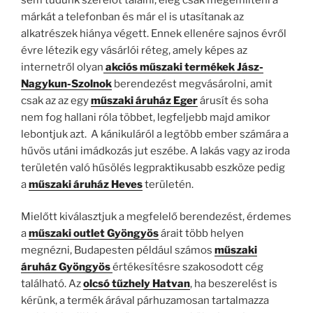
márkát a telefonban és már el is utasítanak az
alkatrészek hiánya végett. Ennek ellenére sajnos évről
évre létezik egy vásárlói réteg, amely képes az
internetről olyan
akciós műszaki termékek Jász-
Nagykun-Szolnok
berendezést megvásárolni, amit
csak az az egy
műszaki áruház Eger
árusít és soha
nem fog hallani róla többet, legfeljebb majd amikor
lebontjuk azt. A kánikuláról a legtöbb ember számára a
hűvös utáni imádkozás jut eszébe. A lakás vagy az iroda
területén való hűsölés legpraktikusabb eszköze pedig
a
műszaki áruház Heves
területén.
Mielőtt kiválasztjuk a megfelelő berendezést, érdemes
a
műszaki outlet Gyöngyös
árait több helyen
megnézni, Budapesten például számos
műszaki
áruház Gyöngyös
értékesítésre szakosodott cég
található. Az
olcsó tűzhely Hatvan
, ha beszerelést is
kérünk, a termék árával párhuzamosan tartalmazza