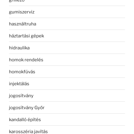
gumiszerviz
használtruha
háztartási gépek
hidraulika
homok rendelés
homokfúvás
injektálás
jogosítvány
jogosítvány Győr
kandalló építés
karosszéria javítás