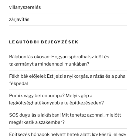
villanyszerelés
zárjavítás
LEGUTÓBBI BEJEGYZÉSEK
Bálabontás okosan: Hogyan spórolhatsz időt és
takarmányt a mindennapi munkában?
Fékhibák előjelei: Ezt jelzi a nyikorgás, a rázás és a puha
fékpedál
Pumix vagy betonpumpa? Melyik gép a
legköltséghatékonyabb a te építkezéseden?
SOS dugulás a lakásban! Mit tehetsz azonnal, mielőtt
megérkezik a szakember?
Építkezés hónapok helyett hetek alatt: Így készül el egy