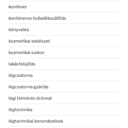
konténer
konténeres hulladékszállítás
könyvelés
kozmetikai sebészet
kozmetikai szalon
lakásfelújítás
légcsatorna
légcsatorna gyártás
légi felmérés drónnal
légtechnika
légtechnikai berendezések