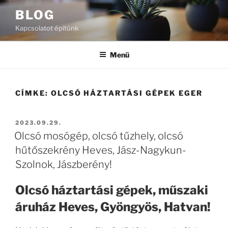
Tartalomhoz
BLOG
Kapcsolatot építünk
Menü
CÍMKE:
OLCSÓ HÁZTARTÁSI GÉPEK EGER
BEKÜLDVE:
2023.09.29.
Olcsó mosógép, olcsó tűzhely, olcsó
hűtőszekrény Heves, Jász-Nagykun-
Szolnok, Jászberény!
Olcsó háztartási gépek, műszaki
áruház Heves, Gyöngyös, Hatvan!