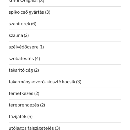
sofőrszolgálat
(3)
spiko cső gyártás
(3)
szaniterek
(6)
szauna
(2)
szélvédőcsere
(1)
szobafestés
(4)
takarító cég
(2)
takarmánykeverő-kiosztó kocsik
(3)
temetkezés
(2)
tereprendezés
(2)
tűzijáték
(5)
utólagos falszigetelés
(3)