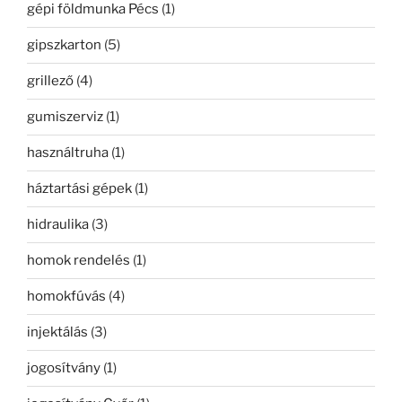
gépi földmunka Pécs
(1)
gipszkarton
(5)
grillező
(4)
gumiszerviz
(1)
használtruha
(1)
háztartási gépek
(1)
hidraulika
(3)
homok rendelés
(1)
homokfúvás
(4)
injektálás
(3)
jogosítvány
(1)