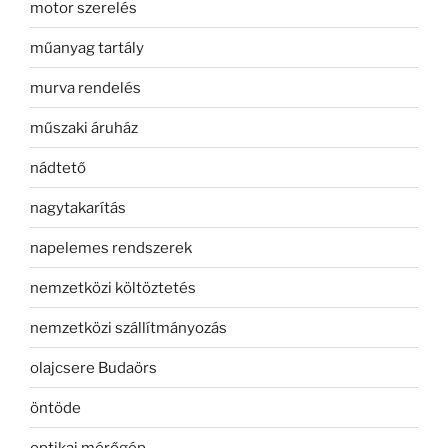
motor szerelés
műanyag tartály
murva rendelés
műszaki áruház
nádtető
nagytakarítás
napelemes rendszerek
nemzetközi költöztetés
nemzetközi szállítmányozás
olajcsere Budaörs
öntöde
optikai mérőgép