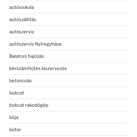
autósiskola
autószállítás
autószerviz
autószerviz Nyíregyháza
Balatoni hajózás
bérszámfejtés kiszervezés
betonozás
bobcat
bobcat rakodógép
bója
bútor