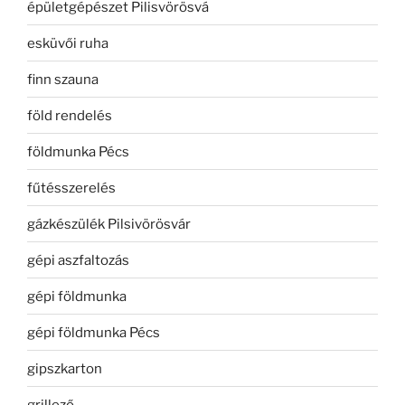
épületgépészet Pilisvörösvá
esküvői ruha
finn szauna
föld rendelés
földmunka Pécs
fűtésszerelés
gázkészülék Pilsivörösvár
gépi aszfaltozás
gépi földmunka
gépi földmunka Pécs
gipszkarton
grillező