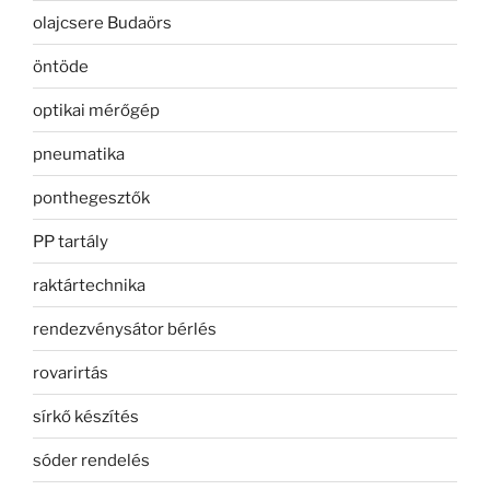
olajcsere Budaörs
öntöde
optikai mérőgép
pneumatika
ponthegesztők
PP tartály
raktártechnika
rendezvénysátor bérlés
rovarirtás
sírkő készítés
sóder rendelés