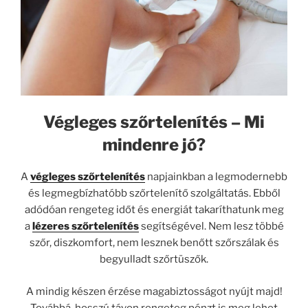
Végleges szőrtelenítés – Mi
mindenre jó?
A
végleges szőrtelenítés
napjainkban a legmodernebb
és legmegbízhatóbb szőrtelenítő szolgáltatás. Ebből
adódóan rengeteg időt és energiát takaríthatunk meg
a
lézeres szőrtelenítés
segítségével. Nem lesz többé
szőr, diszkomfort, nem lesznek benőtt szőrszálak és
begyulladt szőrtüszők.
A mindig készen érzése magabiztosságot nyújt majd!
Továbbá, hosszú távon rengeteg pénzt is meg lehet