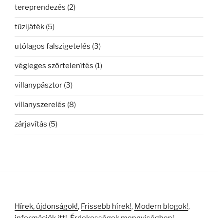
tereprendezés
(2)
tűzijáték
(5)
utólagos falszigetelés
(3)
végleges szőrtelenítés
(1)
villanypásztor
(3)
villanyszerelés
(8)
zárjavítás
(5)
Hírek, újdonságok!
,
Frissebb hírek!
,
Modern blogok!
,
információk itt!
,
Érdekességek mennyiségben!
,