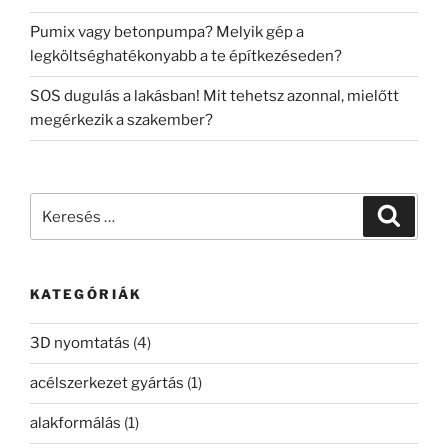
Pumix vagy betonpumpa? Melyik gép a
legköltséghatékonyabb a te építkezéseden?
SOS dugulás a lakásban! Mit tehetsz azonnal, mielőtt
megérkezik a szakember?
Keresés
Keresé
a
következő
kifejezésre:
KATEGÓRIÁK
3D nyomtatás
(4)
acélszerkezet gyártás
(1)
alakformálás
(1)