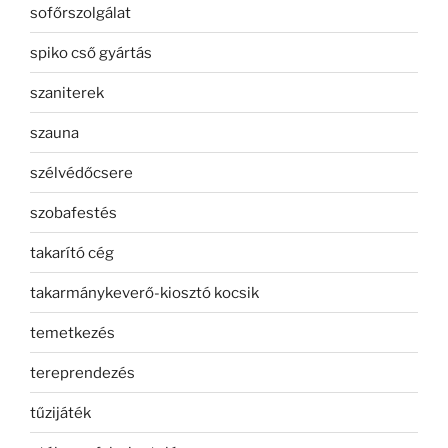
sofőrszolgálat
spiko cső gyártás
szaniterek
szauna
szélvédőcsere
szobafestés
takarító cég
takarmánykeverő-kiosztó kocsik
temetkezés
tereprendezés
tűzijáték