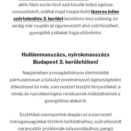
aktív fázis során lévő szőrtüszők teljes egésze
roncsolódott, ezáltal majd megerősítő
lézeres intim
szőrtelenítés 3. kerület
kezelésre lesz szükség, ez
pedig már csupán az úgynevezett alvó szőrtüszőket,
gyengébb szálakat fogja eltüntetni.
Hullámmasszázs, nyirokmasszázs
Budapest 3. kerületében!
Napjainkban a mozgáshiányos életmóddal
párhuzamosan a túlsúlyt eredményező egészségtelen
étkezéssel és más, szervezetet lesújtó tényezőkkel, a
vénás és nyirokkeringési rendszerek működésének a
gyengülése alakul ki.
Esztétikai szempontok alapján ez a szervezet
méreganyagokkal történő telítődéséhez, a jól elterjedt
narancsbőr problémák súlyosodásához, pangó