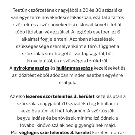
Testünk szőrzetének nagyjából a 20 és 30 százaléka
van egyszerre növekedési szakaszban, ezáltal a tartós
szőrtelítés a szőr növekedési ciklusait követi. Tehát
több fázisban végezzük el. A legtöbb esetben ez 6
alkalmat fog jelenteni. Azonban a kezelések
szükségessége személyenként eltérő, függhet a
szőrszálak sötétségétől, vastagságától, bőr
árnyalatától, és a szükséges területről.
A
nyirokmasszázs
és
hullámmasszázs
kezeléseket és
az időzítést ebből adódóan minden esetben egyénre
szabjuk.
Az első
lézeres szőrtelenítés 3. kerület
kezelés után a
szőrszálak nagyjából 70 százaléka fog kihullani a
kezelés utáni két hét folyamán. A szőrtüszők
begyulladása és benövések minimalizálódnak, a
további kinövő szálak pedig gyengülnek majd.
Pár
végleges szőrtelenítés 3. kerület
kezelés után az