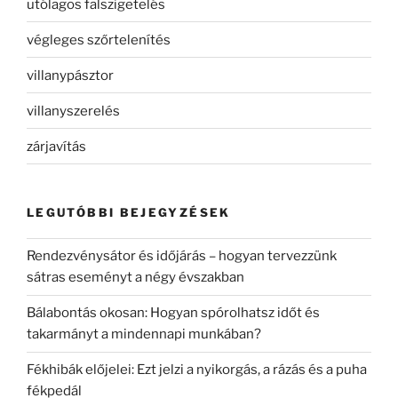
utólagos falszigetelés
végleges szőrtelenítés
villanypásztor
villanyszerelés
zárjavítás
LEGUTÓBBI BEJEGYZÉSEK
Rendezvénysátor és időjárás – hogyan tervezzünk
sátras eseményt a négy évszakban
Bálabontás okosan: Hogyan spórolhatsz időt és
takarmányt a mindennapi munkában?
Fékhibák előjelei: Ezt jelzi a nyikorgás, a rázás és a puha
fékpedál