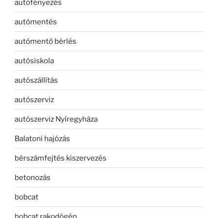
autófényezés
autómentés
autómentő bérlés
autósiskola
autószállítás
autószerviz
autószerviz Nyíregyháza
Balatoni hajózás
bérszámfejtés kiszervezés
betonozás
bobcat
bobcat rakodógép