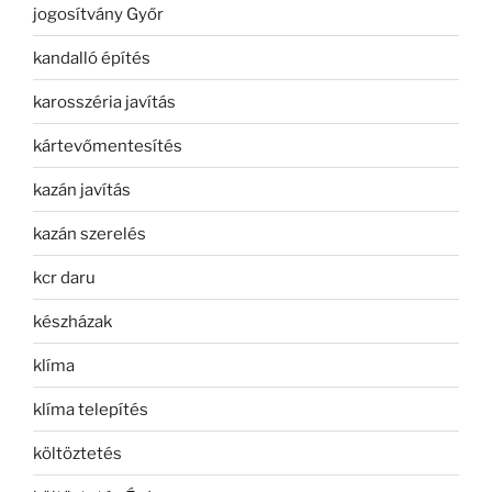
jogosítvány Győr
kandalló építés
karosszéria javítás
kártevőmentesítés
kazán javítás
kazán szerelés
kcr daru
készházak
klíma
klíma telepítés
költöztetés