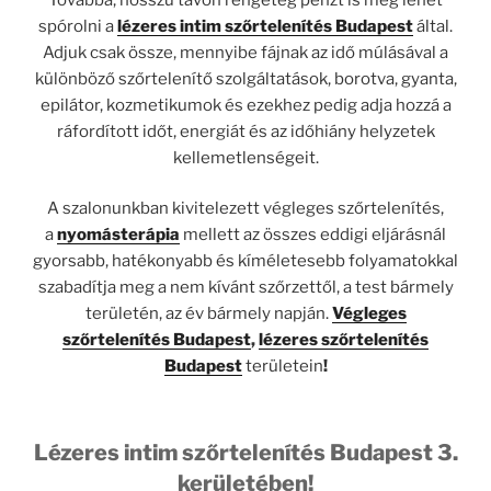
spórolni a
lézeres intim szőrtelenítés Budapest
által.
Adjuk csak össze, mennyibe fájnak az idő múlásával a
különböző szőrtelenítő szolgáltatások, borotva, gyanta,
epilátor, kozmetikumok és ezekhez pedig adja hozzá a
ráfordított időt, energiát és az időhiány helyzetek
kellemetlenségeit.
A szalonunkban kivitelezett végleges szőrtelenítés,
a
nyomásterápia
mellett az összes eddigi eljárásnál
gyorsabb, hatékonyabb és kíméletesebb folyamatokkal
szabadítja meg a nem kívánt szőrzettől, a test bármely
területén, az év bármely napján.
Végleges
szőrtelenítés Budapest
,
lézeres szőrtelenítés
Budapest
területein
!
Lézeres intim szőrtelenítés Budapest 3.
kerületében!