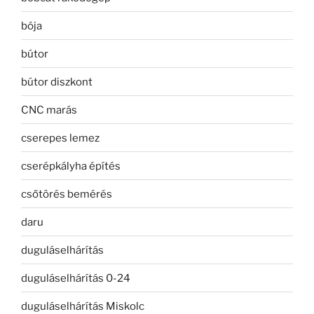
bója
bútor
bútor diszkont
CNC marás
cserepes lemez
cserépkályha építés
csőtörés bemérés
daru
duguláselhárítás
duguláselhárítás 0-24
duguláselhárítás Miskolc