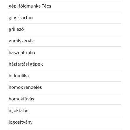
gépi földmunka Pécs
gipszkarton
grillező
gumiszerviz
használtruha
háztartási gépek
hidraulika
homok rendelés
homokfúvás
injektálás
jogosítvány