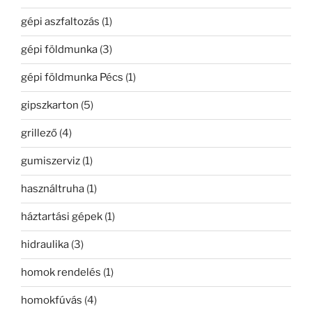
gépi aszfaltozás
(1)
gépi földmunka
(3)
gépi földmunka Pécs
(1)
gipszkarton
(5)
grillező
(4)
gumiszerviz
(1)
használtruha
(1)
háztartási gépek
(1)
hidraulika
(3)
homok rendelés
(1)
homokfúvás
(4)