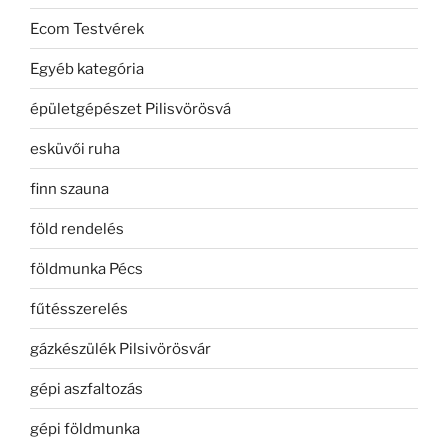
Ecom Testvérek
Egyéb kategória
épületgépészet Pilisvörösvá
esküvői ruha
finn szauna
föld rendelés
földmunka Pécs
fűtésszerelés
gázkészülék Pilsivörösvár
gépi aszfaltozás
gépi földmunka