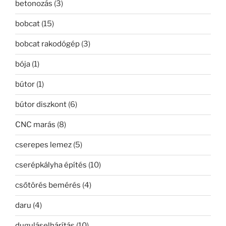
betonozás
(3)
bobcat
(15)
bobcat rakodógép
(3)
bója
(1)
bútor
(1)
bútor diszkont
(6)
CNC marás
(8)
cserepes lemez
(5)
cserépkályha építés
(10)
csőtörés bemérés
(4)
daru
(4)
duguláselhárítás
(10)