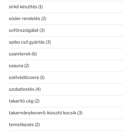
sírkő készítés
(1)
sóder rendelés
(2)
sofőrszolgálat
(3)
spiko cső gyártás
(3)
szaniterek
(6)
szauna
(2)
szélvédőcsere
(1)
szobafestés
(4)
takarító cég
(2)
takarmánykeverő-kiosztó kocsik
(3)
temetkezés
(2)