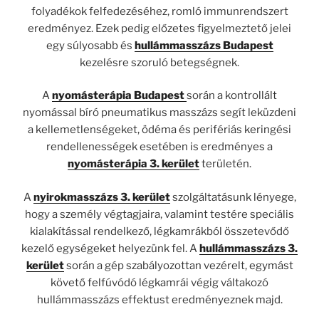
folyadékok felfedezéséhez, romló immunrendszert
eredményez. Ezek pedig előzetes figyelmeztető jelei
egy súlyosabb és
hullámmasszázs Budapest
kezelésre szoruló betegségnek.
A
nyomásterápia Budapest
során a kontrollált
nyomással bíró pneumatikus masszázs segít leküzdeni
a kellemetlenségeket, ödéma és perifériás keringési
rendellenességek esetében is eredményes a
nyomásterápia 3. kerület
területén.
A
nyirokmasszázs 3. kerület
szolgáltatásunk lényege,
hogy a személy végtagjaira, valamint testére speciális
kialakítással rendelkező, légkamrákból összetevődő
kezelő egységeket helyezünk fel. A
hullámmasszázs 3.
kerület
során a gép szabályozottan vezérelt, egymást
követő felfúvódó légkamrái végig váltakozó
hullámmasszázs effektust eredményeznek majd.