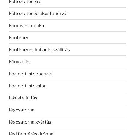
költöztetés Érd
költöztetés Székesfehérvár
kőműves munka
konténer
konténeres hulladékszállítás
könyvelés
kozmetikai sebészet
kozmetikai szalon
lakásfelújítás
légcsatorna
légcsatorna gyártás
légi felmérés drónnal