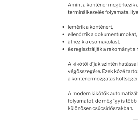
Amint a konténer megérkezik 
terminálkezelés folyamata. Ily
lemérik a konténert,
ellenőrzik a dokumentumokat,
átnézik a csomagolást,
és regisztrálják a rakományt a
A kikötői díjak szintén hatássa
végösszegére. Ezek közé tartozn
a konténermozgatás költségei 
A modern kikötők automatizált 
folyamatot, de még így is több 
különösen csúcsidőszakban.