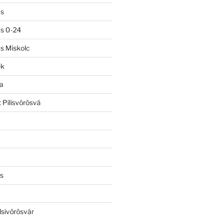
ás
ás 0-24
ás Miskolc
ek
a
 Pilisvörösvá
s
lsivörösvár