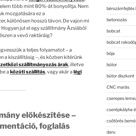
delem több mint 80%-át bonyolítja. Nem
bérszámfejtés 
ruk mozgatására ez a
betonozás
r, különösen hosszú távon. De vajon mi
 Hogyan jut el egy szállítmány Ázsiából
bobcat
észen a vevő raktáráig?
bobcat rakodó
gvesszük a teljes folyamatot – a
bója
a kiszállításig –, és közben kitérünk
zetközi szállítmányozás árak
, illetve
bútor
rbe a
közúti szállítás
, vagy akár a
légi
bútor diszkont
CNC marás
cserepes leme
cserépkályha é
ítmány előkészítése –
csőtörés bemé
mentáció, foglalás
daru