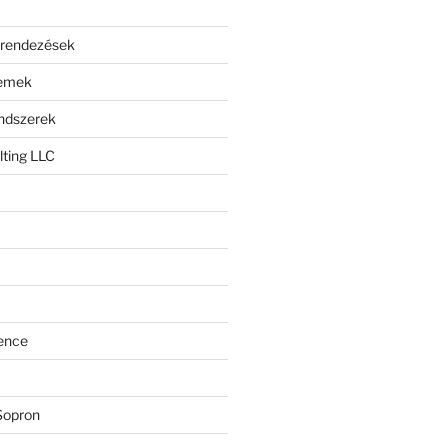
erendezések
lemek
endszerek
ting LLC
ence
Sopron