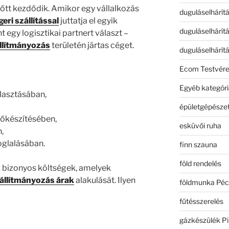
előtt kezdődik. Amikor egy vállalkozás
duguláselhárít
eri szállítással
juttatja el egyik
duguláselhárít
t egy logisztikai partnert választ –
llítmányozás
területén jártas céget.
duguláselhárít
Ecom Testvér
Egyéb kategóri
álasztásában,
épületgépészet
őkészítésében,
esküvői ruha
,
oglalásában.
finn szauna
föld rendelés
 bizonyos költségek, amelyek
állítmányozás árak
alakulását. Ilyen
földmunka Péc
fűtésszerelés
gázkészülék Pi