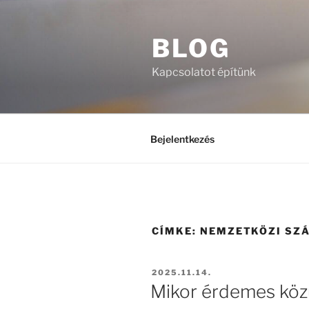
Tartalomhoz
BLOG
Kapcsolatot építünk
Bejelentkezés
CÍMKE:
NEMZETKÖZI SZÁ
BEKÜLDVE:
2025.11.14.
Mikor érdemes közút