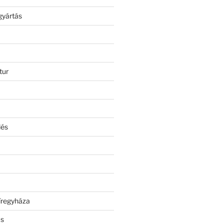
gyártás
tur
lés
íregyháza
ás