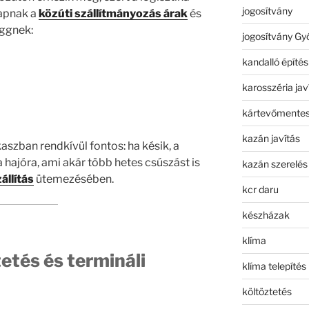
jogosítvány
kapnak a
közúti szállítmányozás árak
és
üggnek:
jogosítvány Gy
kandalló építés
karosszéria jav
kártevőmentes
kazán javítás
szban rendkívül fontos: ha késik, a
 hajóra, ami akár több hetes csúszást is
kazán szerelés
állítás
ütemezésében.
kcr daru
készházak
klíma
tetés és termináli
klíma telepítés
költöztetés