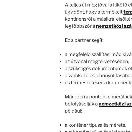
A teljes út még jóval a kikötő 
úgy dönt, hogy a termékeit
teng
kontinensről a másikra, elsőkén
legtöbbször a
nemzetközi szá
Ez a partner segít:
a megfelelő szállítási mód kiv
az útvonal megtervezésében,
a szükséges dokumentumok el
a vámkezelés lebonyolításában
és természetesen a konténer f
Már ezen a ponton felmerülnek
befolyásolják a
nemzetközi sz
például:
a konténer típusa és mérete,