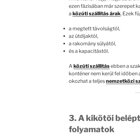
ezen fázisában már szerepet 
a
közúti szállítás árak
. Ezek f
a megtett távolságtól,
az útdíjaktól,
a rakomány súlyától,
és a kapacitástól.
A
közúti szállítás
ebben a szaka
konténer nem kerül fel időben a
okozhat a teljes
nemzetközi sz
3. A kikötői belép
folyamatok