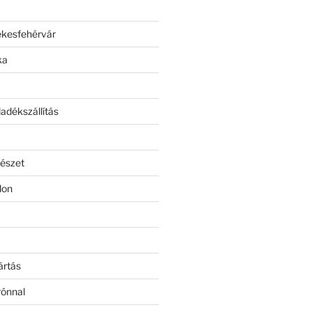
ékesfehérvár
ka
adékszállítás
észet
lon
ártás
rónnal