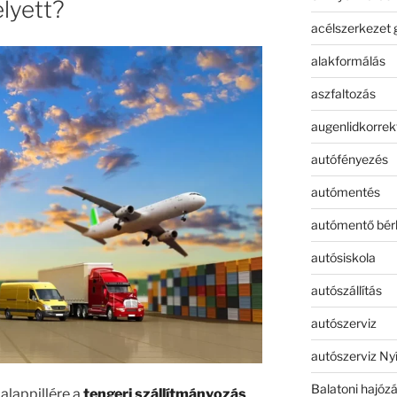
elyett?
acélszerkezet 
alakformálás
aszfaltozás
augenlidkorrek
autófényezés
autómentés
autómentő bér
autósiskola
autószállítás
autószerviz
autószerviz Ny
Balatoni hajóz
alappillére a
tengeri szállítmányozás
,