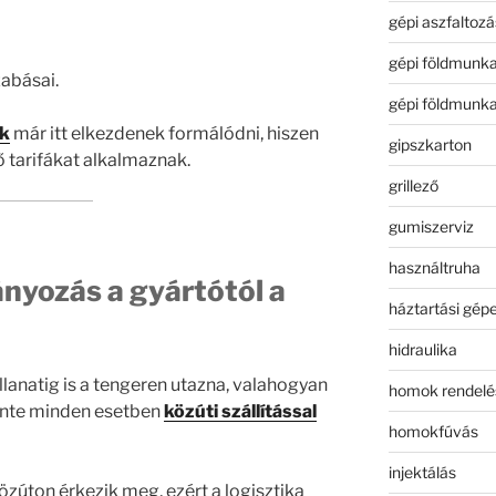
gépi aszfaltozá
gépi földmunk
zabásai.
gépi földmunk
ak
már itt elkezdenek formálódni, hiszen
gipszkarton
 tarifákat alkalmaznak.
grillező
gumiszerviz
használtruha
ányozás a gyártótól a
háztartási gép
hidraulika
llanatig is a tengeren utazna, valahogyan
homok rendelé
szinte minden esetben
közúti szállítással
homokfúvás
injektálás
zúton érkezik meg, ezért a logisztika