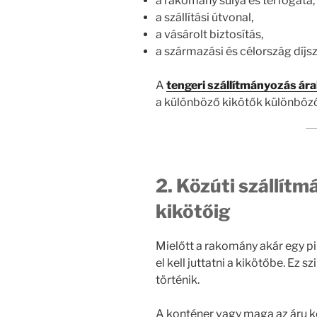
a rakomány súlya és térfogata,
a szállítási útvonal,
a vásárolt biztosítás,
a származási és célország díjs
A
tengeri szállítmányozás ár
a különböző kikötők különböző
2. Közúti szállítm
kikötőig
Mielőtt a rakomány akár egy pi
el kell juttatni a kikötőbe. Ez 
történik.
A konténer vagy maga az áru kö