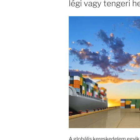
légi vagy tengeri h
A globális kereskedelem egyik 