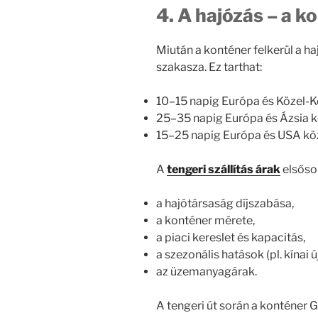
4. A hajózás – a k
Miután a konténer felkerül a h
szakasza. Ez tarthat:
10–15 napig Európa és Közel-Ke
25–35 napig Európa és Ázsia k
15–25 napig Európa és USA köz
A
tengeri szállítás árak
elsőso
a hajótársaság díjszabása,
a konténer mérete,
a piaci kereslet és kapacitás,
a szezonális hatások (pl. kínai ú
az üzemanyagárak.
A tengeri út során a konténer