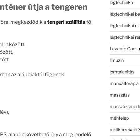
légtechnika
onténer útja a tengeren
légtechnikai b
ajóra, megkezdődik a
tengeri szállítás
fő
légtechnikai e
légtechnikai r
let között,
Levante Consul
özött,
ött.
limuzin
lomtalanítás
rban az alábbiaktól függnek:
manuálterápia
masszázs
masszázsmed
jév),
méhtelep
mellkorrekció 
 GPS-alapon követhető, így a megrendelő