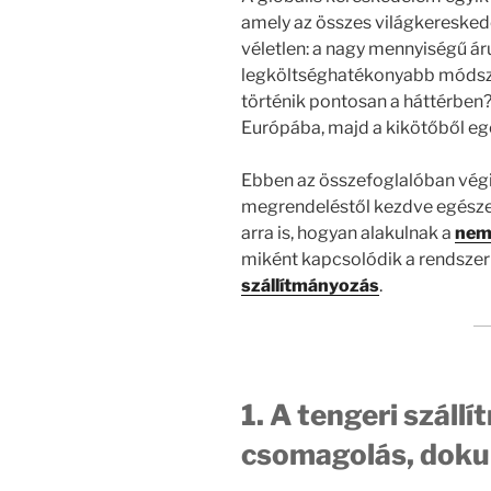
amely az összes világkereske
véletlen: a nagy mennyiségű á
legköltséghatékonyabb módsze
történik pontosan a háttérben?
Európába, majd a kikötőből eg
Ebben az összefoglalóban végi
megrendeléstől kezdve egészen 
arra is, hogyan alakulnak a
nem
miként kapcsolódik a rendsze
szállítmányozás
.
1. A tengeri száll
csomagolás, doku