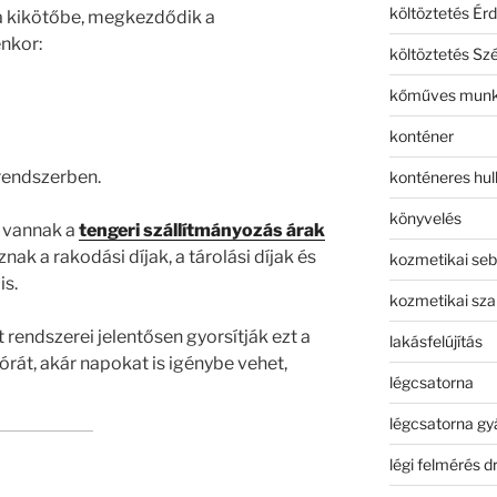
költöztetés Érd
a kikötőbe, megkezdődik a
enkor:
költöztetés Sz
kőműves mun
konténer
 rendszerben.
konténeres hull
könyvelés
l vannak a
tengeri szállítmányozás árak
ak a rakodási díjak, a tárolási díjak és
kozmetikai seb
is.
kozmetikai sza
rendszerei jelentősen gyorsítják ezt a
lakásfelújítás
órát, akár napokat is igénybe vehet,
légcsatorna
légcsatorna gy
légi felmérés d