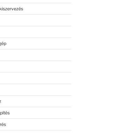
kiszervezés
gép
z
pítés
rés