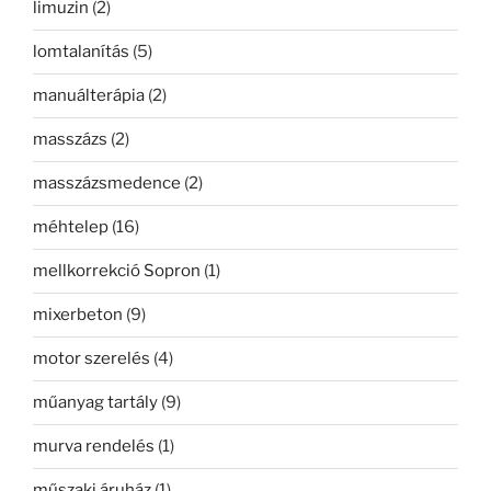
limuzin
(2)
lomtalanítás
(5)
manuálterápia
(2)
masszázs
(2)
masszázsmedence
(2)
méhtelep
(16)
mellkorrekció Sopron
(1)
mixerbeton
(9)
motor szerelés
(4)
műanyag tartály
(9)
murva rendelés
(1)
műszaki áruház
(1)