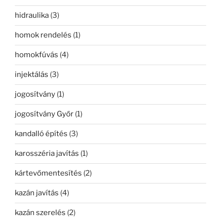
hidraulika
(3)
homok rendelés
(1)
homokfúvás
(4)
injektálás
(3)
jogosítvány
(1)
jogosítvány Győr
(1)
kandalló építés
(3)
karosszéria javítás
(1)
kártevőmentesítés
(2)
kazán javítás
(4)
kazán szerelés
(2)