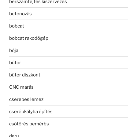
bérszámfejtés kiszervezés
betonozás
bobcat
bobcat rakodógép
bója
bútor
bútor diszkont
CNC marás
cserepes lemez
cserépkályha építés
csőtörés bemérés
daru