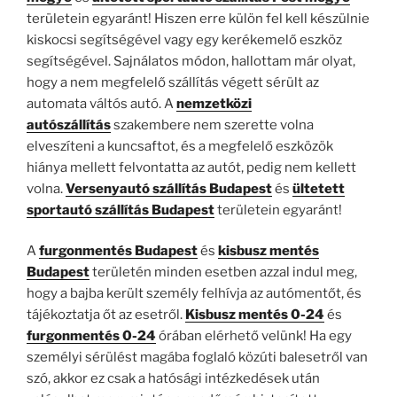
területein egyaránt! Hiszen erre külön fel kell készülnie
kiskocsi segítségével vagy egy kerékemelő eszköz
segítségével. Sajnálatos módon, hallottam már olyat,
hogy a nem megfelelő szállítás végett sérült az
automata váltós autó. A
nemzetközi
autószállítás
szakembere nem szerette volna
elveszíteni a kuncsaftot, és a megfelelő eszközök
hiánya mellett felvontatta az autót, pedig nem kellett
volna.
Versenyautó szállítás Budapest
és
ültetett
sportautó szállítás Budapest
területein egyaránt!
A
furgonmentés Budapest
és
kisbusz mentés
Budapest
területén minden esetben azzal indul meg,
hogy a bajba került személy felhívja az autómentőt, és
tájékoztatja őt az esetről.
Kisbusz mentés 0-24
és
furgonmentés 0-24
órában elérhető velünk! Ha egy
személyi sérülést magába foglaló közúti balesetről van
szó, akkor ez csak a hatósági intézkedések után