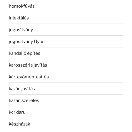
homokfúvás
injektálás
jogosítvány
jogosítvány Győr
kandalló építés
karosszéria javítás
kártevőmentesítés
kazán javítás
kazán szerelés
kcr daru
készházak