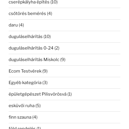
cserépkályha építés
(10)
csőtörés bemérés
(4)
daru
(4)
duguláselhárítás
(10)
duguláselhárítás 0-24
(2)
duguláselhárítás Miskolc
(9)
Ecom Testvérek
(9)
Egyéb kategória
(3)
épületgépészet Pilisvörösvá
(1)
esküvői ruha
(5)
finn szauna
(4)
föld rendelés
(1)