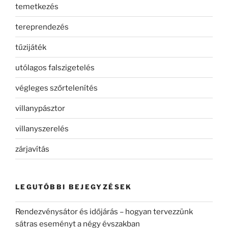
temetkezés
tereprendezés
tűzijáték
utólagos falszigetelés
végleges szőrtelenítés
villanypásztor
villanyszerelés
zárjavítás
LEGUTÓBBI BEJEGYZÉSEK
Rendezvénysátor és időjárás – hogyan tervezzünk
sátras eseményt a négy évszakban