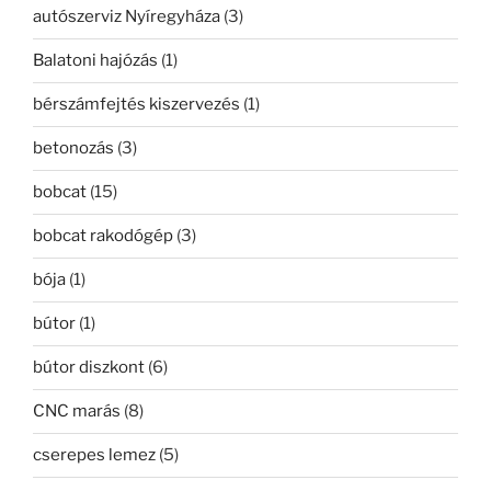
autószerviz Nyíregyháza
(3)
Balatoni hajózás
(1)
bérszámfejtés kiszervezés
(1)
betonozás
(3)
bobcat
(15)
bobcat rakodógép
(3)
bója
(1)
bútor
(1)
bútor diszkont
(6)
CNC marás
(8)
cserepes lemez
(5)