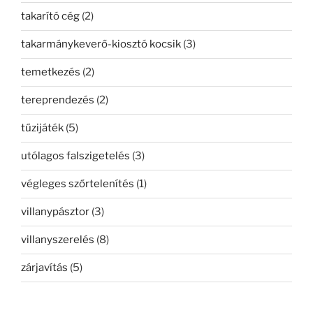
takarító cég
(2)
takarmánykeverő-kiosztó kocsik
(3)
temetkezés
(2)
tereprendezés
(2)
tűzijáték
(5)
utólagos falszigetelés
(3)
végleges szőrtelenítés
(1)
villanypásztor
(3)
villanyszerelés
(8)
zárjavítás
(5)