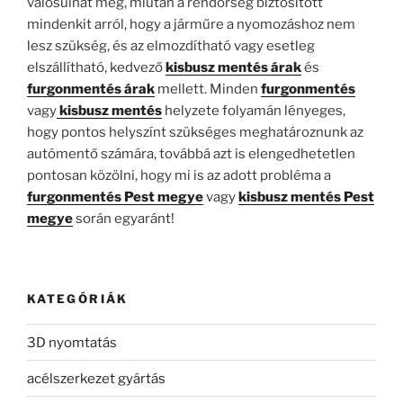
valósulhat meg, miután a rendőrség biztosított
mindenkit arról, hogy a járműre a nyomozáshoz nem
lesz szükség, és az elmozdítható vagy esetleg
elszállítható, kedvező
kisbusz mentés árak
és
furgonmentés árak
mellett. Minden
furgonmentés
vagy
kisbusz mentés
helyzete folyamán lényeges,
hogy pontos helyszínt szükséges meghatároznunk az
autómentő számára, továbbá azt is elengedhetetlen
pontosan közölni, hogy mi is az adott probléma a
furgonmentés Pest megye
vagy
kisbusz mentés Pest
megye
során egyaránt!
KATEGÓRIÁK
3D nyomtatás
acélszerkezet gyártás