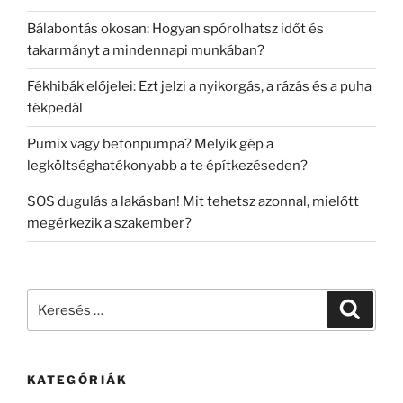
Bálabontás okosan: Hogyan spórolhatsz időt és
takarmányt a mindennapi munkában?
Fékhibák előjelei: Ezt jelzi a nyikorgás, a rázás és a puha
fékpedál
Pumix vagy betonpumpa? Melyik gép a
legköltséghatékonyabb a te építkezéseden?
SOS dugulás a lakásban! Mit tehetsz azonnal, mielőtt
megérkezik a szakember?
Keresés
Keresé
a
következő
kifejezésre:
KATEGÓRIÁK