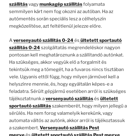
szállítás
vagy
munkagép szállítás
folyamata
semmilyen kárt nem fog okozni az autóban. Ha az
autómentés során speciális lesz a célhelyszín
megközelítése, azt feltétlenül jelezze előre.
A
versenyautó szállítás 0-24
és
ültetett sportautó
szállítás 0-24
szolgáltatás megrendeléskor nagyon
pontosan kell meghatároznunk a szállítandó autónkat.
Ha szükséges, akkor vegyük elő a forgalmit és
tekintsük meg a tömegét, ha a fuvaros nincs tisztában
vele. Ugyanis ettől függ, hogy milyen járművel kell a
helyszínre mennie, és, hogy egyáltalán képes-e a
feladatra. Sérült gépjármű esetében arról is szükséges
tájékoztatnunk a
versenyautó szállítás
és
ültetett
sportautó szállítás
szakemberét, hogy milyen jellegű a
sérülés. Ha nem forog valamelyik kerekünk, vagy
automata váltós az autónk, akkor arról is tájékoztassuk
a szakembert.
Versenyautó szállítás Pest
megye
és
ültetett sportautó szállítás Pest megye