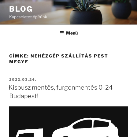
Tartalomhoz
BLOG
Kapcsolatot építünk
Menü
CÍMKE:
NEHÉZGÉP SZÁLLÍTÁS PEST
MEGYE
BEKÜLDVE:
2022.03.24.
Kisbusz mentés, furgonmentés 0-24
Budapest!