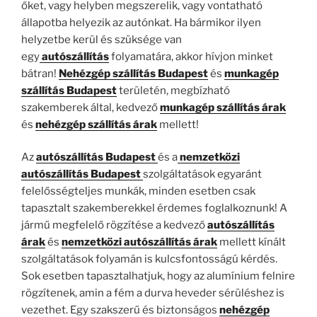
őket, vagy helyben megszerelik, vagy vontatható
állapotba helyezik az autónkat. Ha bármikor ilyen
helyzetbe kerül és szüksége van
egy
autószállítás
folyamatára, akkor hívjon minket
bátran!
Nehézgép szállítás
Budapest
és
munkagép
szállítás Budapest
területén, megbízható
szakemberek által, kedvező
munkagép szállítás árak
és
nehézgép szállítás árak
mellett!
Az
autószállítás Budapest
és a
nemzetközi
autószállítás Budapest
szolgáltatások egyaránt
felelősségteljes munkák, minden esetben csak
tapasztalt szakemberekkel érdemes foglalkoznunk! A
jármű megfelelő rögzítése a kedvező
autószállítás
árak
és
nemzetközi autószállítás árak
mellett kínált
szolgáltatások folyamán is kulcsfontosságú kérdés.
Sok esetben tapasztalhatjuk, hogy az alumínium felnire
rögzítenek, amin a fém a durva heveder sérüléshez is
vezethet. Egy szakszerű és biztonságos
nehézgép