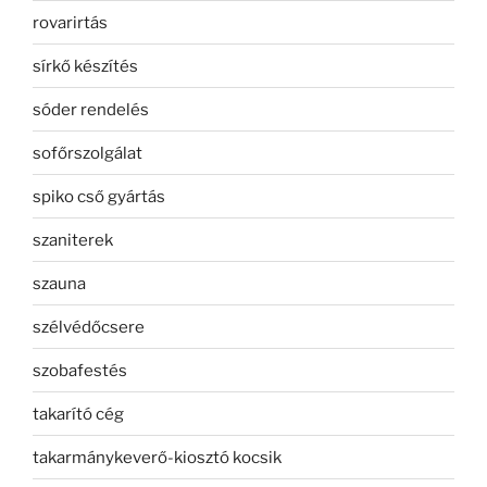
rovarirtás
sírkő készítés
sóder rendelés
sofőrszolgálat
spiko cső gyártás
szaniterek
szauna
szélvédőcsere
szobafestés
takarító cég
takarmánykeverő-kiosztó kocsik