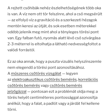
A rejtett csőhibák nehéz észlelhetőségének több oka
is van. A víz nem ott tör felszínre, ahol a cső megsérült
— az elfolyó víz a gravitáció és a szerkezeti hézagok
mentén keresi az útját, és sok esetben méterekkel
odébb jelenik meg mint ahol a tényleges törési pont
van. Egy falban futó, nyomás alatt lévő cső szivárgása
2-3 méterrel is eltolhatja a látható nedvességfoltot a
valódi forrástól.
Ez az oka annak, hogy a puszta vizuális helyszínszemle
nem elegendő a törési pont azonosításához.
A
műszeres csőtörés vizsgálat
— legyen
az
elektroakusztikus csőtörés bemérés
,
korrelációs
csőtörés bemérés
vagy
csőtörés bemérés
jelzőgázzal
— pontosan ezt a problémát oldja meg: a
törés helyét centiméteres pontossággal azonosítja
anélkül, hogy a falat, a padlót vagy a járdát fel kellene
törni.