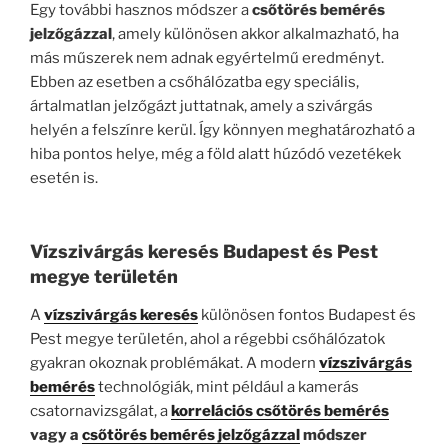
Egy további hasznos módszer a
csőtörés bemérés
jelzőgázzal
, amely különösen akkor alkalmazható, ha
más műszerek nem adnak egyértelmű eredményt.
Ebben az esetben a csőhálózatba egy speciális,
ártalmatlan jelzőgázt juttatnak, amely a szivárgás
helyén a felszínre kerül. Így könnyen meghatározható a
hiba pontos helye, még a föld alatt húzódó vezetékek
esetén is.
Vízszivárgás keresés Budapest és Pest
megye területén
A
vízszivárgás keresés
különösen fontos Budapest és
Pest megye területén, ahol a régebbi csőhálózatok
gyakran okoznak problémákat. A modern
vízszivárgás
bemérés
technológiák, mint például a kamerás
csatornavizsgálat, a
korrelációs csőtörés bemérés
vagy a
csőtörés bemérés jelzőgázzal
módszer