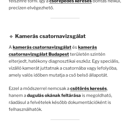
felszínre törni. Így a
csőrepedés keresés
bontás nélkül,
precízen elvégezhető.
🔹
Kamerás csatornavizsgálat
A
kamerás csatornavizsgálat
és
kamerás
csatornavizsgálat Budapest
területén szintén
elterjedt, hatékony diagnosztikai eszköz. Egy speciális,
vízálló kamerát juttatnak a csatornába vagy lefolyóba,
amely valós időben mutatja a cső belső állapotát.
Ezzel a módszerrel nemcsak a
csőtörés keresés
,
hanem a
dugulás okának feltárása
is megoldható,
ráadásul a felvételek később dokumentációként is
felhasználhatók.