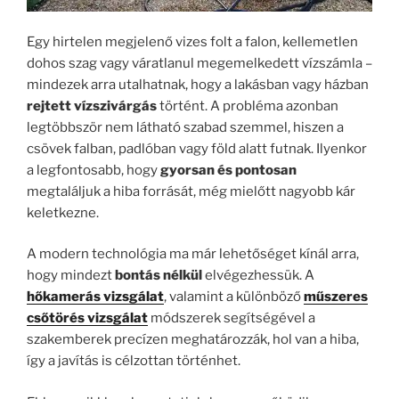
Egy hirtelen megjelenő vizes folt a falon, kellemetlen
dohos szag vagy váratlanul megemelkedett vízszámla –
mindezek arra utalhatnak, hogy a lakásban vagy házban
rejtett vízszivárgás
történt. A probléma azonban
legtöbbször nem látható szabad szemmel, hiszen a
csövek falban, padlóban vagy föld alatt futnak. Ilyenkor
a legfontosabb, hogy
gyorsan és pontosan
megtaláljuk a hiba forrását, még mielőtt nagyobb kár
keletkezne.
A modern technológia ma már lehetőséget kínál arra,
hogy mindezt
bontás nélkül
elvégezhessük. A
hőkamerás vizsgálat
, valamint a különböző
műszeres
csőtörés vizsgálat
módszerek segítségével a
szakemberek precízen meghatározzák, hol van a hiba,
így a javítás is célzottan történhet.