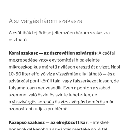
A szivárgás három szakasza
A csőhibák fejlődése jellemzően három szakaszra
osztható.
Korai szakasz — az észrevétlen szivárgás
: A csőfal
megrepedése vagy egy tömítési hiba eleinte
mikroszkopikus méretű nyíláson ereszti át a vizet. Napi
10-50 liter elfolyó víz a vízszámlán alig látható — és a
szivárgási pont körüli talaj vagy falszerkezet lassan, de
folyamatosan nedvesedik. Ezen a ponton a szabad
szemmel való észlelés szinte lehetetlen, de
a
vízszivárgás keresés
és
vízszivárgás bemérés
már
azonosítani tudja a problémát.
Középső szakasz — az elrejtőzött kár
: Hetekkel-
hónapokkal később a szivárgás mértéke nő. A fal