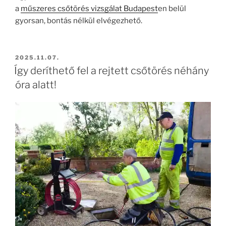
a
műszeres csőtörés vizsgálat Budapest
en belül
gyorsan, bontás nélkül elvégezhető.
BEKÜLDVE:
2025.11.07.
Így deríthető fel a rejtett csőtörés néhány
óra alatt!