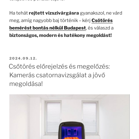
Ha tehát
rejtett vízszivárgásra
gyanakszol, ne várd
meg, amíg nagyobb baj történik – kérj
Csőtörés
bemérést bontás nélkül Budapest
, és válaszd a
biztonságos, modern és hatékony megoldást!
BEKÜLDVE:
2024.09.12.
Csőtörés előrejelzés és megelőzés:
Kamerás csatornavizsgálat a jövő
megoldása!