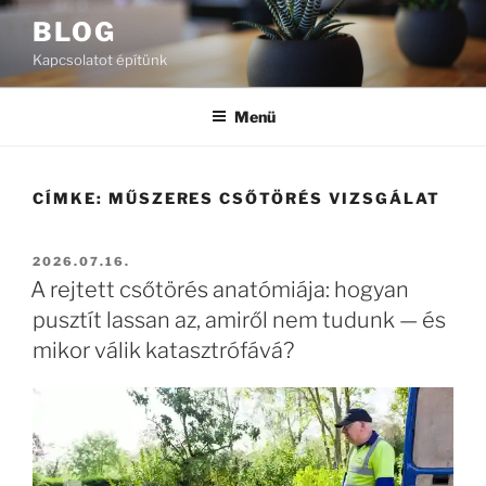
Tartalomhoz
BLOG
Kapcsolatot építünk
Menü
CÍMKE:
MŰSZERES CSŐTÖRÉS VIZSGÁLAT
BEKÜLDVE:
2026.07.16.
A rejtett csőtörés anatómiája: hogyan
pusztít lassan az, amiről nem tudunk — és
mikor válik katasztrófává?