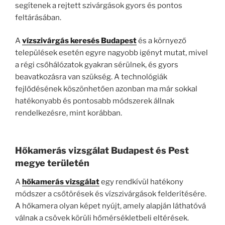
segítenek a rejtett szivárgások gyors és pontos
feltárásában.
A
vízszivárgás keresés Budapest
és a környező
települések esetén egyre nagyobb igényt mutat, mivel
a régi csőhálózatok gyakran sérülnek, és gyors
beavatkozásra van szükség. A technológiák
fejlődésének köszönhetően azonban ma már sokkal
hatékonyabb és pontosabb módszerek állnak
rendelkezésre, mint korábban.
Hőkamerás vizsgálat Budapest és Pest
megye területén
A
hőkamerás vizsgálat
egy rendkívül hatékony
módszer a csőtörések és vízszivárgások felderítésére.
A hőkamera olyan képet nyújt, amely alapján láthatóvá
válnak a csövek körüli hőmérsékletbeli eltérések.