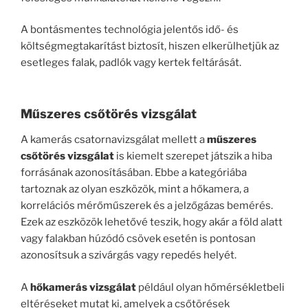
A bontásmentes technológia jelentős idő- és
költségmegtakarítást biztosít, hiszen elkerülhetjük az
esetleges falak, padlók vagy kertek feltárását.
Műszeres csőtörés vizsgálat
A kamerás csatornavizsgálat mellett a
műszeres
csőtörés vizsgálat
is kiemelt szerepet játszik a hiba
forrásának azonosításában. Ebbe a kategóriába
tartoznak az olyan eszközök, mint a hőkamera, a
korrelációs mérőműszerek és a jelzőgázas bemérés.
Ezek az eszközök lehetővé teszik, hogy akár a föld alatt
vagy falakban húzódó csövek esetén is pontosan
azonosítsuk a szivárgás vagy repedés helyét.
A
hőkamerás vizsgálat
például olyan hőmérsékletbeli
eltéréseket mutat ki, amelyek a csőtörések