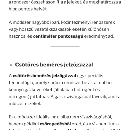
a rendszer összehasonlítja a jeleket, és meghatározza a
hiba pontos helyét.
A módszer nagyobb ipari, közintézményi rendszerek
vagy hosszú vezetékszakaszok esetén különösen
hasznos, és
centiméter pontosságú
eredményt ad.
🔹
Csőtörés bemérés jelzőgázzal
A
csőtörés bemérés jelzőgázzal
egy speciális
technológia, amely során a rendszerbe ártalmatlan,
könnyű gázkeveréket (általában hidrogént és
nitrogént) juttatnak. A gáz a szivárgásnál távozik, amit a
műszer érzékel.
Ez a módszer ideális, ha a hiba nem vízszivárgásból,
hanem például
csőrepedésből
ered, és a víz nem tud a