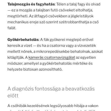
Talajmozgás és fagyhatás
: Télen a talaj fagy és olvad
— ez a mozgás a talajban futó csöveket eltolhatja,
megtörheti. Az átfagyó csövekben a jégkristályok
mechanikus ereje szó szerint szétrobbanthatja a cső
falát.
Gyökérbehatolás
: A fák gyökerei meglepő erővel
keresik a vizet — és ha a csatorna vagy a vízvezeték
mellett nőnek, a mikrorepedésekbe behatolnak, azokat
kitágítják. A
kamerás csatornavizsgálat
az egyetlen
módszer, amellyel a gyökérbehatolás mértéke és
helyzete biztosan azonosítható.
A diagnózis fontossága a beavatkozás
előtt
A csőhibák kezelésének legsúlyosabb hibája a vakon