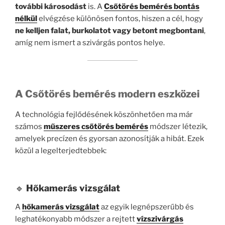
további károsodást
is. A
Csőtörés bemérés bontás
nélkül
elvégzése különösen fontos, hiszen a cél, hogy
ne kelljen falat, burkolatot vagy betont megbontani
,
amíg nem ismert a szivárgás pontos helye.
A Csőtörés bemérés modern eszközei
A technológia fejlődésének köszönhetően ma már
számos
műszeres csőtörés bemérés
módszer létezik,
amelyek precízen és gyorsan azonosítják a hibát. Ezek
közül a legelterjedtebbek:
🔹
Hőkamerás vizsgálat
A
hőkamerás vizsgálat
az egyik legnépszerűbb és
leghatékonyabb módszer a rejtett
vízszivárgás