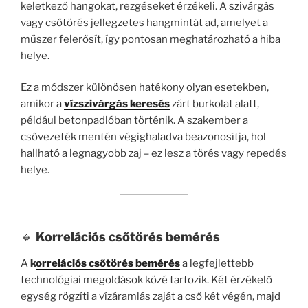
keletkező hangokat, rezgéseket érzékeli. A szivárgás
vagy csőtörés jellegzetes hangmintát ad, amelyet a
műszer felerősít, így pontosan meghatározható a hiba
helye.
Ez a módszer különösen hatékony olyan esetekben,
amikor a
vízszivárgás keresés
zárt burkolat alatt,
például betonpadlóban történik. A szakember a
csővezeték mentén végighaladva beazonosítja, hol
hallható a legnagyobb zaj – ez lesz a törés vagy repedés
helye.
🔹
Korrelációs csőtörés bemérés
A
k
orrelációs csőtörés bemérés
a legfejlettebb
technológiai megoldások közé tartozik. Két érzékelő
egység rögzíti a vízáramlás zaját a cső két végén, majd