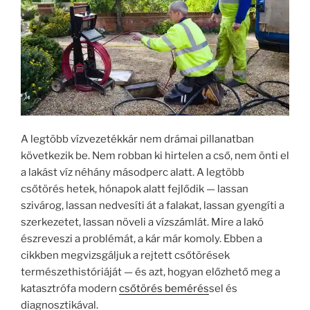
A legtöbb vízvezetékkár nem drámai pillanatban
következik be. Nem robban ki hirtelen a cső, nem önti el
a lakást víz néhány másodperc alatt. A legtöbb
csőtörés hetek, hónapok alatt fejlődik — lassan
szivárog, lassan nedvesíti át a falakat, lassan gyengíti a
szerkezetet, lassan növeli a vízszámlát. Mire a lakó
észreveszi a problémát, a kár már komoly. Ebben a
cikkben megvizsgáljuk a rejtett csőtörések
természethistóriáját — és azt, hogyan előzhető meg a
katasztrófa modern
csőtörés bemérés
sel és
diagnosztikával.