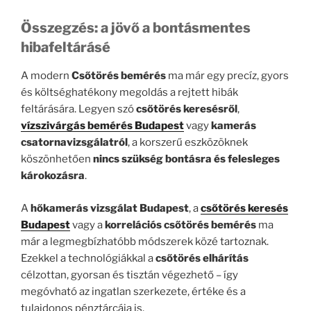
Összegzés: a jövő a bontásmentes
hibafeltárásé
A modern
Csőtörés bemérés
ma már egy precíz, gyors
és költséghatékony megoldás a rejtett hibák
feltárására. Legyen szó
csőtörés keresésről
,
vízszivárgás bemérés Budapest
vagy
kamerás
csatornavizsgálatról
, a korszerű eszközöknek
köszönhetően
nincs szükség bontásra és felesleges
károkozásra
.
A
hőkamerás vizsgálat Budapest
, a
csőtörés keresés
Budapest
vagy a
korrelációs csőtörés bemérés
ma
már a legmegbízhatóbb módszerek közé tartoznak.
Ezekkel a technológiákkal a
csőtörés elhárítás
célzottan, gyorsan és tisztán végezhető – így
megóvható az ingatlan szerkezete, értéke és a
tulajdonos pénztárcája is.