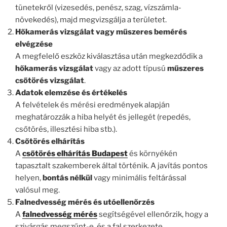
tünetekről (vizesedés, penész, szag, vízszámla-
növekedés), majd megvizsgálja a területet.
Hőkamerás vizsgálat vagy műszeres bemérés
elvégzése
A megfelelő eszköz kiválasztása után megkezdődik a
hőkamerás vizsgálat
vagy az adott típusú
műszeres
csőtörés vizsgálat
.
Adatok elemzése és értékelés
A felvételek és mérési eredmények alapján
meghatározzák a hiba helyét és jellegét (repedés,
csőtörés, illesztési hiba stb.).
Csőtörés elhárítás
A
csőtörés elhárítás Budapest
és környékén
tapasztalt szakemberek által történik. A javítás pontos
helyen,
bontás nélkül
vagy minimális feltárással
valósul meg.
Falnedvesség mérés és utóellenőrzés
A
falnedvesség mérés
segítségével ellenőrzik, hogy a
szivárgás megszűnt-e, és a fal szerkezete