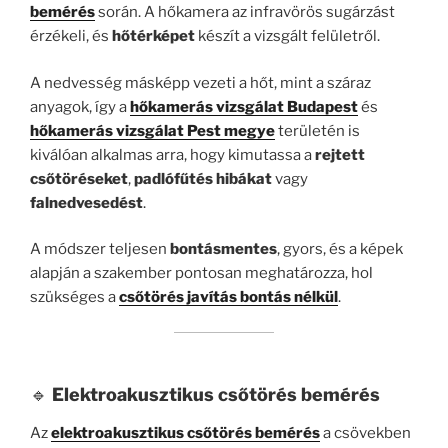
bemérés
során. A hőkamera az infravörös sugárzást
érzékeli, és
hőtérképet
készít a vizsgált felületről.
A nedvesség másképp vezeti a hőt, mint a száraz
anyagok, így a
hőkamerás vizsgálat Budapest
és
hőkamerás vizsgálat Pest megye
területén is
kiválóan alkalmas arra, hogy kimutassa a
rejtett
csőtöréseket
,
padlófűtés hibákat
vagy
falnedvesedést
.
A módszer teljesen
bontásmentes
, gyors, és a képek
alapján a szakember pontosan meghatározza, hol
szükséges a
csőtörés javítás bontás nélkül
.
🔹
Elektroakusztikus csőtörés bemérés
Az
elektroakusztikus csőtörés bemérés
a csövekben