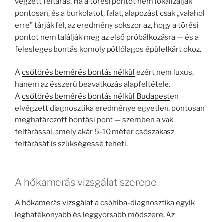
végzett feltárás. Ha a törési pontot nem lokalizálják
pontosan, és a burkolatot, falat, alapozást csak „valahol
erre” tárják fel, az eredmény sokszor az, hogy a törési
pontot nem találják meg az első próbálkozásra — és a
felesleges bontás komoly pótlólagos épületkárt okoz.
A
csőtörés bemérés bontás nélkül
ezért nem luxus,
hanem az ésszerű beavatkozás alapfeltétele.
A
csőtörés bemérés bontás nélkül Budapest
en
elvégzett diagnosztika eredménye egyetlen, pontosan
meghatározott bontási pont — szemben a vak
feltárással, amely akár 5-10 méter csőszakasz
feltárását is szükségessé teheti.
A hőkamerás vizsgálat szerepe
A
hőkamerás vizsgálat
a csőhiba-diagnosztika egyik
leghatékonyabb és leggyorsabb módszere. Az