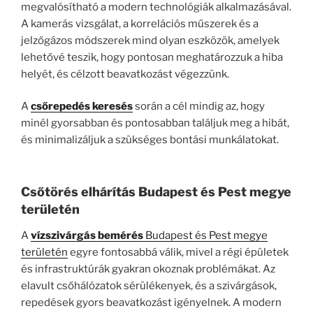
megvalósítható a modern technológiák alkalmazásával.
A kamerás vizsgálat, a korrelációs műszerek és a
jelzőgázos módszerek mind olyan eszközök, amelyek
lehetővé teszik, hogy pontosan meghatározzuk a hiba
helyét, és célzott beavatkozást végezzünk.
A
csőrepedés keresés
során a cél mindig az, hogy
minél gyorsabban és pontosabban találjuk meg a hibát,
és minimalizáljuk a szükséges bontási munkálatokat.
Csőtörés elhárítás Budapest és Pest megye
területén
A
vízszivárgás bemérés
Budapest és Pest megye
területén
egyre fontosabbá válik, mivel a régi épületek
és infrastruktúrák gyakran okoznak problémákat. Az
elavult csőhálózatok sérülékenyek, és a szivárgások,
repedések gyors beavatkozást igényelnek. A modern