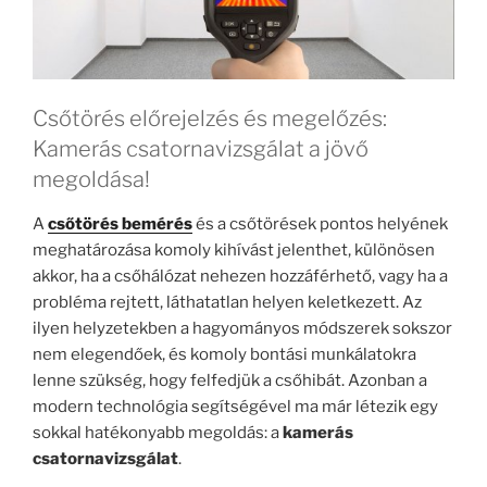
Csőtörés előrejelzés és megelőzés:
Kamerás csatornavizsgálat a jövő
megoldása!
A
csőtörés bemérés
és a csőtörések pontos helyének
meghatározása komoly kihívást jelenthet, különösen
akkor, ha a csőhálózat nehezen hozzáférhető, vagy ha a
probléma rejtett, láthatatlan helyen keletkezett. Az
ilyen helyzetekben a hagyományos módszerek sokszor
nem elegendőek, és komoly bontási munkálatokra
lenne szükség, hogy felfedjük a csőhibát. Azonban a
modern technológia segítségével ma már létezik egy
sokkal hatékonyabb megoldás: a
kamerás
csatornavizsgálat
.