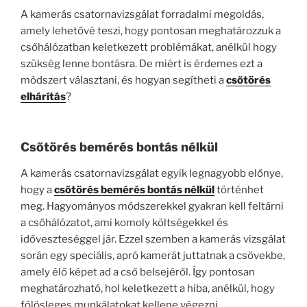
A kamerás csatornavizsgálat forradalmi megoldás,
amely lehetővé teszi, hogy pontosan meghatározzuk a
csőhálózatban keletkezett problémákat, anélkül hogy
szükség lenne bontásra. De miért is érdemes ezt a
módszert választani, és hogyan segítheti a
csőtörés
elhárítás
?
Csőtörés bemérés bontás nélkül
A kamerás csatornavizsgálat egyik legnagyobb előnye,
hogy a
csőtörés bemérés bontás nélkül
történhet
meg. Hagyományos módszerekkel gyakran kell feltárni
a csőhálózatot, ami komoly költségekkel és
időveszteséggel jár. Ezzel szemben a kamerás vizsgálat
során egy speciális, apró kamerát juttatnak a csövekbe,
amely élő képet ad a cső belsejéről. Így pontosan
meghatározható, hol keletkezett a hiba, anélkül, hogy
fölösleges munkálatokat kellene végezni.