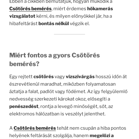
Ebben a cikkben bemutatjuk, hogyan működik a
Csőtörés bemérés
, miért érdemes
hőkamerás
vizsgálatot
kérni, és milyen előnyökkel jár, ha a
hibafeltárást
bontás nélkül
végzik el.
Miért fontos a gyors Csőtörés
bemérés?
Egy rejtett
csőtörés
vagy
vízszivárgás
hosszú időn át
észrevétlenül maradhat, miközben folyamatosan
áztatja a falat, padlót vagy födémet. Az így felgyülemlő
nedvesség szerkezeti károkat okoz, elősegíti a
penészedést
, rontja a levegő minőségét, sőt, az
elektromos hálózatban is veszélyt jelenthet.
A
Csőtörés bemérés
tehát nem csupán a hiba pontos
helyének feltárását szolgálja, hanem
megelőzi a