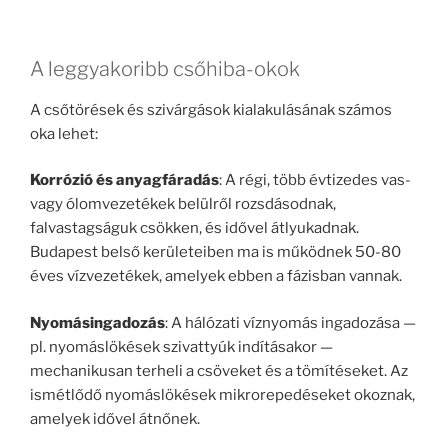
A leggyakoribb csőhiba-okok
A csőtörések és szivárgások kialakulásának számos
oka lehet:
Korrózió és anyagfáradás
: A régi, több évtizedes vas-
vagy ólomvezetékek belülről rozsdásodnak,
falvastagságuk csökken, és idővel átlyukadnak.
Budapest belső kerületeiben ma is működnek 50-80
éves vízvezetékek, amelyek ebben a fázisban vannak.
Nyomásingadozás
: A hálózati víznyomás ingadozása —
pl. nyomáslökések szivattyúk indításakor —
mechanikusan terheli a csöveket és a tömítéseket. Az
ismétlődő nyomáslökések mikrorepedéseket okoznak,
amelyek idővel átnőnek.