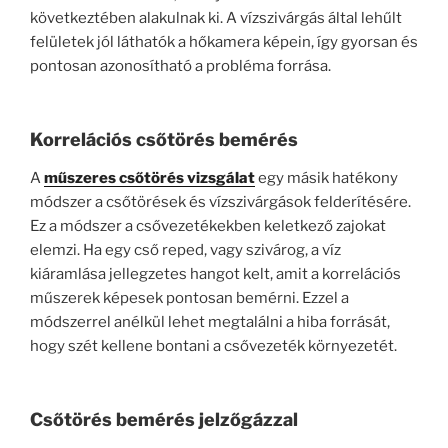
következtében alakulnak ki. A vízszivárgás által lehűlt
felületek jól láthatók a hőkamera képein, így gyorsan és
pontosan azonosítható a probléma forrása.
Korrelációs csőtörés bemérés
A
műszeres csőtörés vizsgálat
egy másik hatékony
módszer a csőtörések és vízszivárgások felderítésére.
Ez a módszer a csővezetékekben keletkező zajokat
elemzi. Ha egy cső reped, vagy szivárog, a víz
kiáramlása jellegzetes hangot kelt, amit a korrelációs
műszerek képesek pontosan bemérni. Ezzel a
módszerrel anélkül lehet megtalálni a hiba forrását,
hogy szét kellene bontani a csővezeték környezetét.
Csőtörés bemérés jelzőgázzal