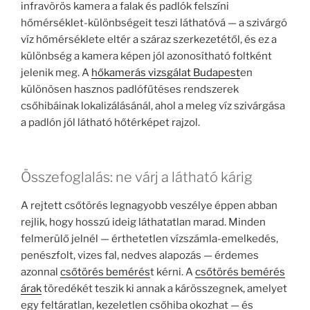
infravörös kamera a falak és padlók felszíni
hőmérséklet-különbségeit teszi láthatóvá — a szivárgó
víz hőmérséklete eltér a száraz szerkezetétől, és ez a
különbség a kamera képen jól azonosítható foltként
jelenik meg. A
hőkamerás vizsgálat Budapest
en
különösen hasznos padlófűtéses rendszerek
csőhibáinak lokalizálásánál, ahol a meleg víz szivárgása
a padlón jól látható hőtérképet rajzol.
Összefoglalás: ne várj a látható kárig
A rejtett csőtörés legnagyobb veszélye éppen abban
rejlik, hogy hosszú ideig láthatatlan marad. Minden
felmerülő jelnél — érthetetlen vízszámla-emelkedés,
penészfolt, vizes fal, nedves alapozás — érdemes
azonnal
csőtörés bemérés
t kérni. A
csőtörés bemérés
árak
töredékét teszik ki annak a kárösszegnek, amelyet
egy feltáratlan, kezeletlen csőhiba okozhat — és