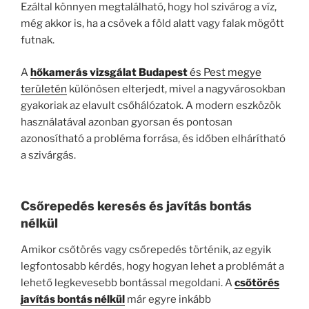
Ezáltal könnyen megtalálható, hogy hol szivárog a víz,
még akkor is, ha a csövek a föld alatt vagy falak mögött
futnak.
A
hőkamerás vizsgálat Budapest
és Pest megye
területén
különösen elterjedt, mivel a nagyvárosokban
gyakoriak az elavult csőhálózatok. A modern eszközök
használatával azonban gyorsan és pontosan
azonosítható a probléma forrása, és időben elhárítható
a szivárgás.
Csőrepedés keresés és javítás bontás
nélkül
Amikor csőtörés vagy csőrepedés történik, az egyik
legfontosabb kérdés, hogy hogyan lehet a problémát a
lehető legkevesebb bontással megoldani. A
csőtörés
javítás bontás nélkül
már egyre inkább