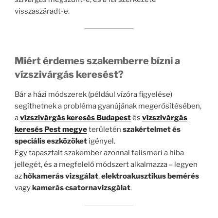
visszaszáradt-e.
Miért érdemes szakemberre bízni a
vízszivárgás keresést?
Bár a házi módszerek (például vízóra figyelése)
segíthetnek a probléma gyanújának megerősítésében,
a
vízszivárgás keresés Budapest
és
vízszivárgás
keresés Pest megye
területén
szakértelmet és
speciális eszközöket
igényel.
Egy tapasztalt szakember azonnal felismeri a hiba
jellegét, és a megfelelő módszert alkalmazza – legyen
az
hőkamerás vizsgálat
,
elektroakusztikus bemérés
vagy
kamerás csatornavizsgálat
.