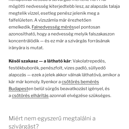
mögötti nedvesség kiterjedtebb lesz, az alapozás talaja
megtelik vízzel, esetleg penész jelenik meg a
falfelületen. A vízszámla már érezhetően
emelkedik.
Falnedvesség mérés
sel pontosan
azonosítható, hogy a nedvesség melyik falszakaszon
koncentrálódik — és ez már a szivárgás forrásának
irányára is mutat.
Késői szakasz — a látható kár
: Vakolatrepedés,
festékbuborék, penészfolt, vizes padló, süllyedő
alapozás — ezek a jelek akkor válnak láthatóvá, amikor a
kár már komoly. Ilyenkor a
csőtörés bemérés
Budapest
en belül sürgős beavatkozást igényel, és
a
csőtörés elhárítás
azonnali elvégzése szükséges.
Miért nem egyszerű megtalálni a
szivárgást?